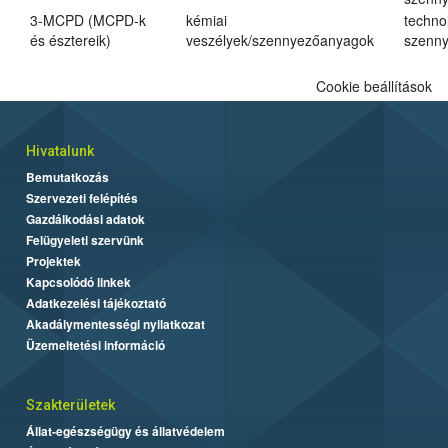
3-MCPD (MCPD-k
kémiai
techno
és észtereik)
veszélyek/szennyezőanyagok
szenn
Cookie beállítások
Hivatalunk
Bemutatkozás
Szervezeti felépítés
Gazdálkodási adatok
Felügyeleti szervünk
Projektek
Kapcsolódó linkek
Adatkezelési tájékoztató
Akadálymentességi nyilatkozat
Üzemeltetési információ
Szakterületek
Állat-egészségügy és állatvédelem