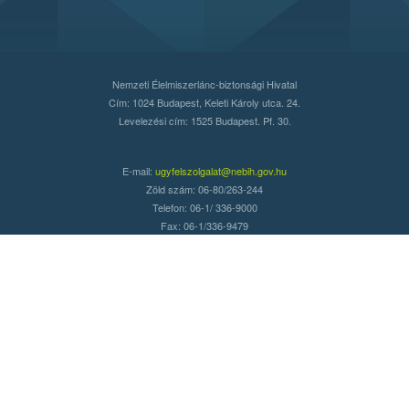
Nemzeti Élelmiszerlánc-biztonsági Hivatal
Cím: 1024 Budapest, Keleti Károly utca. 24.
Levelezési cím: 1525 Budapest. Pf. 30.
E-mail:
ugyfelszolgalat@nebih.gov.hu
Zöld szám: 06-80/263-244
Telefon: 06-1/ 336-9000
Fax: 06-1/336-9479