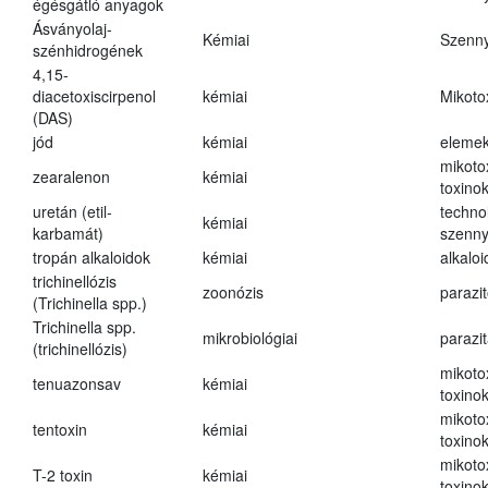
égésgátló anyagok
Ásványolaj-
Kémiai
Szenn
szénhidrogének
4,15-
diacetoxiscirpenol
kémiai
Mikoto
(DAS)
jód
kémiai
eleme
mikoto
zearalenon
kémiai
toxino
uretán (etil-
techno
kémiai
karbamát)
szenn
tropán alkaloidok
kémiai
alkalo
trichinellózis
zoonózis
parazit
(Trichinella spp.)
Trichinella spp.
mikrobiológiai
parazi
(trichinellózis)
mikoto
tenuazonsav
kémiai
toxino
mikoto
tentoxin
kémiai
toxino
mikoto
T-2 toxin
kémiai
toxino