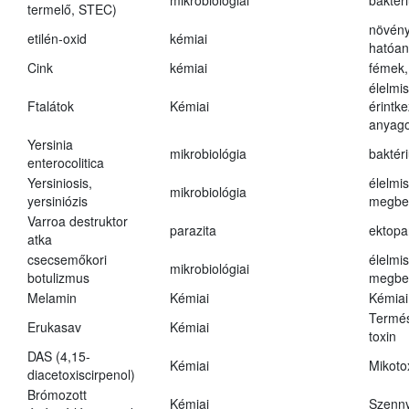
mikrobiológiai
baktér
termelő, STEC)
növény
etilén-oxid
kémiai
hatóa
Cink
kémiai
fémek,
élelmi
Ftalátok
Kémiai
érintk
anyago
Yersinia
mikrobiológia
baktér
enterocolitica
Yersiniosis,
élelmi
mikrobiológia
yersiniózis
megbe
Varroa destruktor
parazita
ektopa
atka
csecsemőkori
élelmi
mikrobiológiai
botulizmus
megbe
Melamin
Kémiai
Kémiai
Termés
Erukasav
Kémiai
toxin
DAS (4,15-
Kémiai
Mikoto
diacetoxiscirpenol)
Brómozott
Kémiai
Szenn