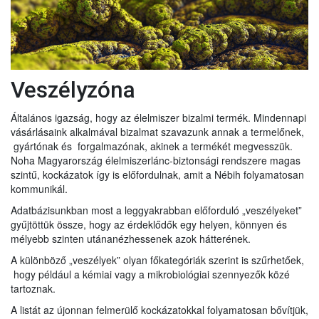
Veszélyzóna
Általános igazság, hogy az élelmiszer bizalmi termék. Mindennapi
vásárlásaink alkalmával bizalmat szavazunk annak a termelőnek,
gyártónak és forgalmazónak, akinek a termékét megvesszük.
Noha Magyarország élelmiszerlánc-biztonsági rendszere magas
szintű, kockázatok így is előfordulnak, amit a Nébih folyamatosan
kommunikál.
Adatbázisunkban most a leggyakrabban előforduló „veszélyeket”
gyűjtöttük össze, hogy az érdeklődők egy helyen, könnyen és
mélyebb szinten utánanézhessenek azok hátterének.
A különböző „veszélyek” olyan főkategóriák szerint is szűrhetőek,
hogy például a kémiai vagy a mikrobiológiai szennyezők közé
tartoznak.
A listát az újonnan felmerülő kockázatokkal folyamatosan bővítjük,