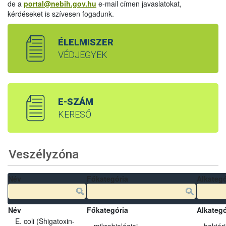
de a
portal@nebih.gov.hu
e-mail címen javaslatokat,
kérdéseket is szívesen fogadunk.
ÉLELMISZER
VÉDJEGYEK
E-SZÁM
KERESŐ
Veszélyzóna
Név
Főkategória
Alkategó
Név
Főkategória
Alkategó
E. coli (Shigatoxin-