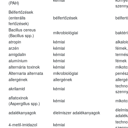
kémiai
környe
(PAH)
szenn
Bélfertőzések
(enterális
bélfertőzések
bélfer
fertőzések)
Bacillus cereus
mikrobiológiai
baktér
(Bacillus spp.)
atropin
kémiai
alkalo
arzén
kémiai
fémek,
amigdalin
kémiai
termés
alumínium
kémiai
fémek
alternária toxinok
kémiai
mikoto
Alternaria alternata
mikrobiológiai
penés
allergének
allergének
allerg
techno
akrilamid
kémiai
szenn
aflatoxinok
kémiai
mikoto
(Aspergillus spp.)
élelmi
adalékanyagok
élelmiszer adalékanyagok
adalé
techno
4-metil-imidazol
kémiai
szenn