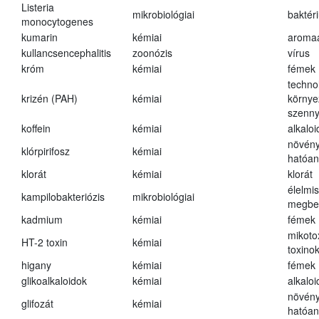
Listeria
mikrobiológiai
baktér
monocytogenes
kumarin
kémiai
aroma
kullancsencephalitis
zoonózis
vírus
króm
kémiai
fémek
techno
krizén (PAH)
kémiai
környe
szenn
koffein
kémiai
alkalo
növény
klórpirifosz
kémiai
hatóa
klorát
kémiai
klorát
élelmi
kampilobakteriózis
mikrobiológiai
megbe
kadmium
kémiai
fémek
mikoto
HT-2 toxin
kémiai
toxino
higany
kémiai
fémek
glikoalkaloidok
kémiai
alkalo
növény
glifozát
kémiai
hatóa