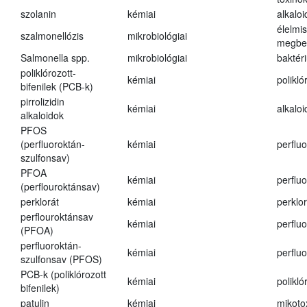
szolanin
kémiai
alkaloi
élelmi
szalmonellózis
mikrobiológiai
megbe
Salmonella spp.
mikrobiológiai
baktér
poliklórozott-
kémiai
polikló
bifenilek (PCB-k)
pirrolizidin
kémiai
alkalo
alkaloidok
PFOS
(perfluoroktán-
kémiai
perfluo
szulfonsav)
PFOA
kémiai
perfluo
(perflouroktánsav)
perklorát
kémiai
perklor
perflouroktánsav
kémiai
perfluo
(PFOA)
perfluoroktán-
kémiai
perfluo
szulfonsav (PFOS)
PCB-k (poliklórozott
kémiai
polikló
bifenilek)
patulin
kémiai
mikoto