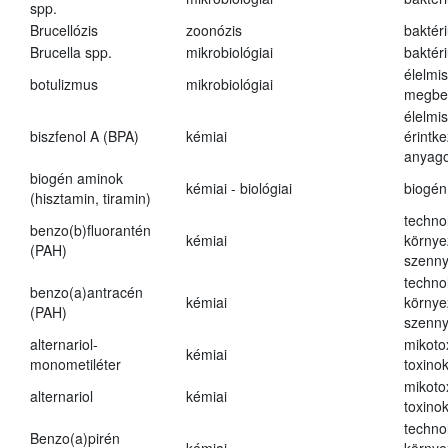
spp.
Brucellózis
zoonózis
baktér
Brucella spp.
mikrobiológiai
baktér
élelmi
botulizmus
mikrobiológiai
megbe
élelmi
biszfenol A (BPA)
kémiai
érintk
anyago
biogén aminok
kémiai - biológiai
biogén
(hisztamin, tiramin)
techno
benzo(b)fluorantén
kémiai
környe
(PAH)
szenn
techno
benzo(a)antracén
kémiai
környe
(PAH)
szenn
alternariol-
mikoto
kémiai
monometiléter
toxino
mikoto
alternariol
kémiai
toxino
techno
Benzo(a)pirén