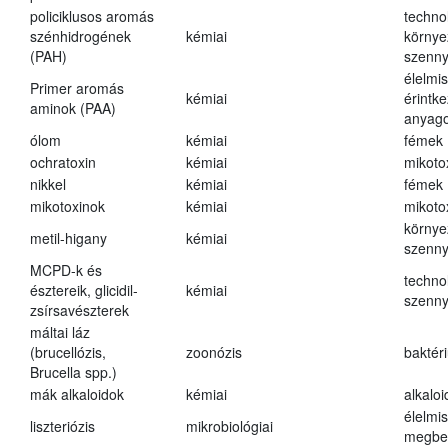
policiklusos aromás
techno
szénhidrogének
kémiai
környe
(PAH)
szenn
élelmi
Primer aromás
kémiai
érintk
aminok (PAA)
anyago
ólom
kémiai
fémek
ochratoxin
kémiai
mikoto
nikkel
kémiai
fémek
mikotoxinok
kémiai
mikoto
környe
metil-higany
kémiai
szenn
MCPD-k és
techno
észtereik, glicidil-
kémiai
szenn
zsírsavészterek
máltai láz
(brucellózis,
zoonózis
baktér
Brucella spp.)
mák alkaloidok
kémiai
alkalo
élelmi
liszteriózis
mikrobiológiai
megbe