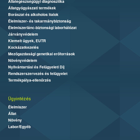
Állategészségügyi diagnosztika
Állatgyógyászati termékek
Borászat és alkoholos italok
Élelmiszer- és takarmánybiztonság
Élelmiszerlánc-biztonsági laborhálózat
Járványvédelem
Kiemelt ügyek, EUTR
Kockázatkezelés
Mezőgazdasági genetikai erőforrások
Növényvédelem
Nyilvántartási és Felügyeleti Díj
Rendszerszervezés és felügyelet
Termékpálya-ellenőrzés
Ügyintézés
Élelmiszer
Állat
Növény
Labor/Egyéb