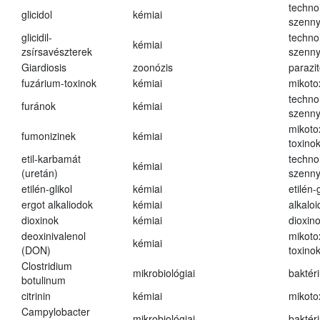
techno
glicidol
kémiai
szenn
glicidil-
techno
kémiai
zsírsavészterek
szenn
Giardiosis
zoonózis
parazit
fuzárium-toxinok
kémiai
mikoto
techno
furánok
kémiai
szenn
mikoto
fumonizinek
kémiai
toxino
etil-karbamát
techno
kémiai
(uretán)
szenn
etilén-glikol
kémiai
etilén-g
ergot alkaliodok
kémiai
alkalo
dioxinok
kémiai
dioxin
deoxinivalenol
mikoto
kémiai
(DON)
toxino
Clostridium
mikrobiológiai
baktér
botulinum
citrinin
kémiai
mikoto
Campylobacter
mikrobiológiai
baktér