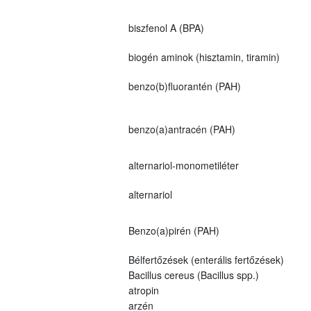
biszfenol A (BPA)
biogén aminok (hisztamin, tiramin)
benzo(b)fluorantén (PAH)
benzo(a)antracén (PAH)
alternariol-monometiléter
alternariol
Benzo(a)pirén (PAH)
Bélfertőzések (enterális fertőzések)
Bacillus cereus (Bacillus spp.)
atropin
arzén