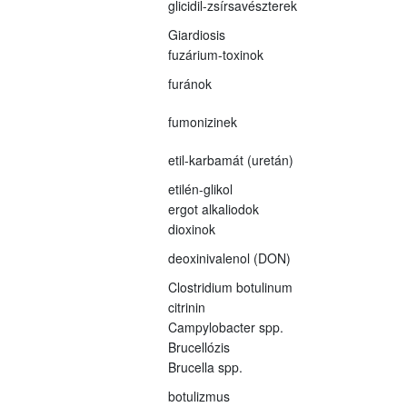
glicidil-zsírsavészterek
Giardiosis
fuzárium-toxinok
furánok
fumonizinek
etil-karbamát (uretán)
etilén-glikol
ergot alkaliodok
dioxinok
deoxinivalenol (DON)
Clostridium botulinum
citrinin
Campylobacter spp.
Brucellózis
Brucella spp.
botulizmus