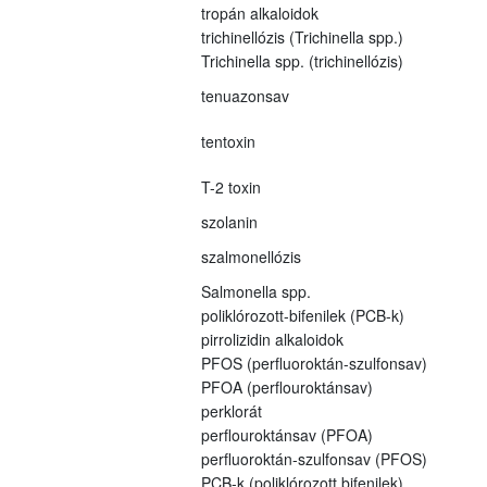
tropán alkaloidok
trichinellózis (Trichinella spp.)
Trichinella spp. (trichinellózis)
tenuazonsav
tentoxin
T-2 toxin
szolanin
szalmonellózis
Salmonella spp.
poliklórozott-bifenilek (PCB-k)
pirrolizidin alkaloidok
PFOS (perfluoroktán-szulfonsav)
PFOA (perflouroktánsav)
perklorát
perflouroktánsav (PFOA)
perfluoroktán-szulfonsav (PFOS)
PCB-k (poliklórozott bifenilek)