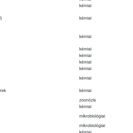
kémiai
)
kémiai
kémiai
kémiai
kémiai
kémiai
kémiai
kémiai
erek
kémiai
zoonózis
kémiai
mikrobiológiai
mikrobiológiai
kémiai