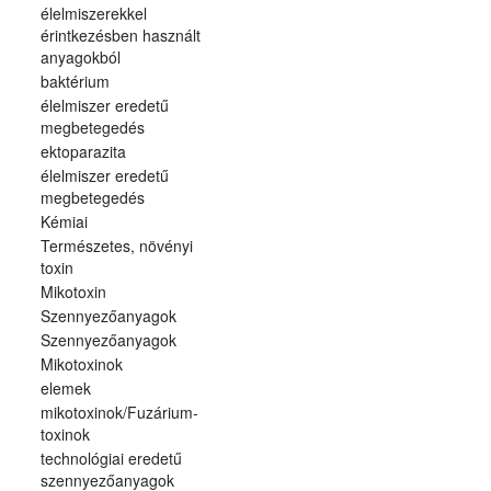
élelmiszerekkel
érintkezésben használt
anyagokból
baktérium
élelmiszer eredetű
megbetegedés
ektoparazita
élelmiszer eredetű
megbetegedés
Kémiai
Természetes, növényi
toxin
Mikotoxin
Szennyezőanyagok
Szennyezőanyagok
Mikotoxinok
elemek
mikotoxinok/Fuzárium-
toxinok
technológiai eredetű
szennyezőanyagok