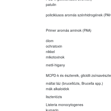
patulin
policiklusos aromás szénhidrogének (PAH
Primer aromás aminok (PAA)
ólom
ochratoxin
nikkel
mikotoxinok
metil-higany
MCPD-k és észtereik, glicidil-zsírsavészt
máltai láz (brucellózis, Brucella spp.)
mák alkaloidok
liszteriózis
Listeria monocytogenes
kumarin