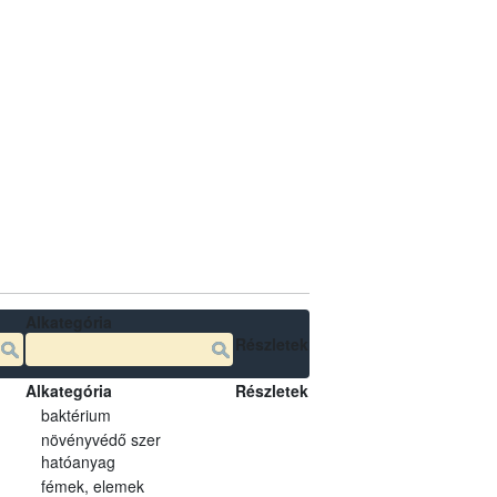
Alkategória
Részletek
Alkategória
Részletek
baktérium
növényvédő szer
hatóanyag
fémek, elemek