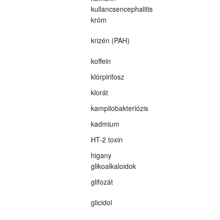
kullancsencephalitis
króm
krizén (PAH)
koffein
klórpirifosz
klorát
kampilobakteriózis
kadmium
HT-2 toxin
higany
glikoalkaloidok
glifozát
glicidol