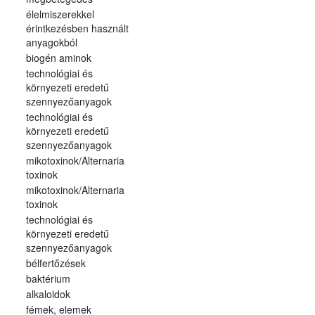
élelmiszerekkel
érintkezésben használt
anyagokból
biogén aminok
technológiai és
környezeti eredetű
szennyezőanyagok
technológiai és
környezeti eredetű
szennyezőanyagok
mikotoxinok/Alternaria
toxinok
mikotoxinok/Alternaria
toxinok
technológiai és
környezeti eredetű
szennyezőanyagok
bélfertőzések
baktérium
alkaloidok
fémek, elemek