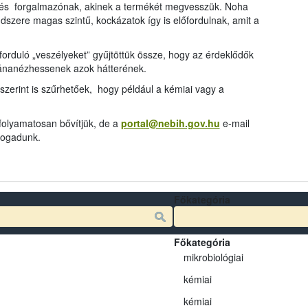
és forgalmazónak, akinek a termékét megvesszük. Noha
dszere magas szintű, kockázatok így is előfordulnak, amit a
rduló „veszélyeket” gyűjtöttük össze, hogy az érdeklődők
tánanézhessenek azok hátterének.
szerint is szűrhetőek, hogy például a kémiai vagy a
 folyamatosan bővítjük, de a
portal@nebih.gov.hu
e-mail
 fogadunk.
Főkategória
Főkategória
mikrobiológiai
kémiai
kémiai