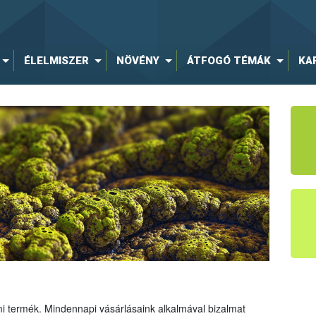
ÉLELMISZER
NÖVÉNY
ÁTFOGÓ TÉMÁK
KA
mi termék. Mindennapi vásárlásaink alkalmával bizalmat