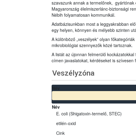
szavazunk annak a termelőnek, gyártónak 
Magyarország élelmiszerlánc-biztonsági ren
Nébih folyamatosan kommunikál.
Adatbázisunkban most a leggyakrabban előfo
egy helyen, könnyen és mélyebb szinten u
A különböző „veszélyek” olyan főkategóriák 
mikrobiológiai szennyezők közé tartoznak.
A listát az újonnan felmerülő kockázatokkal
címen javaslatokat, kérdéseket is szívesen
Veszélyzóna
Név
Név
E. coli (Shigatoxin-termelő, STEC)
etilén-oxid
Cink