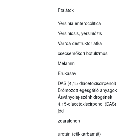
Ftalátok
Yersinia enterocolitica
Yersiniosis, yersiniózis
Varroa destruktor atka
csecsemőkori botulizmus
Melamin
Erukasav
DAS (4,15-diacetoxiscirpenol)
Brómozott égésgátló anyagok
Ásványolaj-szénhidrogének
4,15-diacetoxiscirpenol (DAS)
jód
zearalenon
uretán (etil-karbamát)