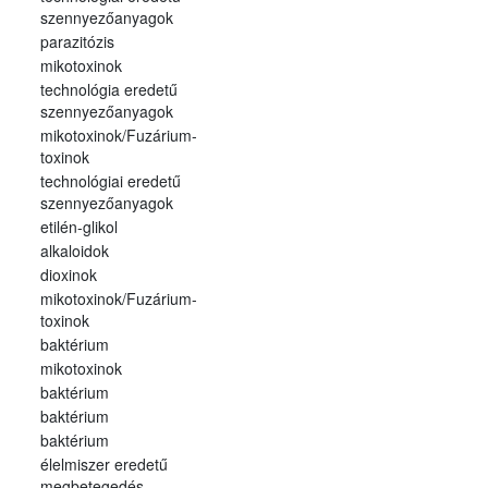
szennyezőanyagok
parazitózis
mikotoxinok
technológia eredetű
szennyezőanyagok
mikotoxinok/Fuzárium-
toxinok
technológiai eredetű
szennyezőanyagok
etilén-glikol
alkaloidok
dioxinok
mikotoxinok/Fuzárium-
toxinok
baktérium
mikotoxinok
baktérium
baktérium
baktérium
élelmiszer eredetű
megbetegedés