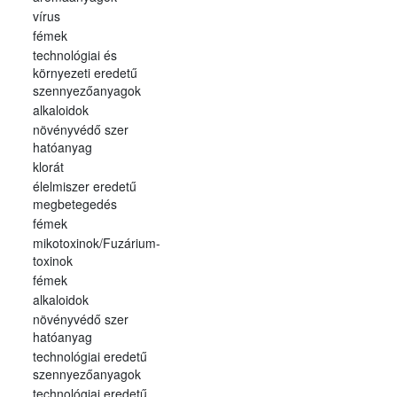
vírus
fémek
technológiai és
környezeti eredetű
szennyezőanyagok
alkaloidok
növényvédő szer
hatóanyag
klorát
élelmiszer eredetű
megbetegedés
fémek
mikotoxinok/Fuzárium-
toxinok
fémek
alkaloidok
növényvédő szer
hatóanyag
technológiai eredetű
szennyezőanyagok
technológiai eredetű