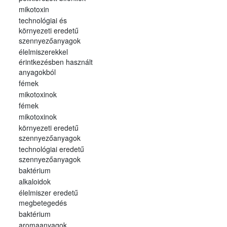
mikotoxin
technológiai és
környezeti eredetű
szennyezőanyagok
élelmiszerekkel
érintkezésben használt
anyagokból
fémek
mikotoxinok
fémek
mikotoxinok
környezeti eredetű
szennyezőanyagok
technológiai eredetű
szennyezőanyagok
baktérium
alkaloidok
élelmiszer eredetű
megbetegedés
baktérium
aromaanyagok