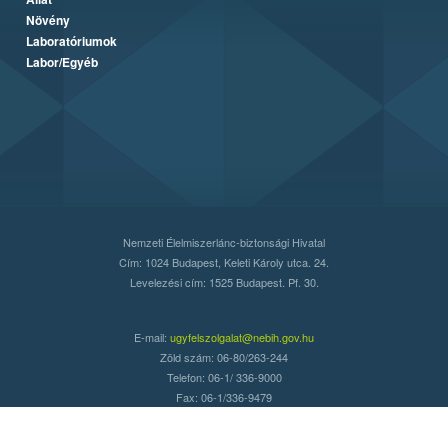
Növény
Laboratóriumok
Labor/Egyéb
Nemzeti Élelmiszerlánc-biztonsági Hivatal
Cím: 1024 Budapest, Keleti Károly utca. 24.
Levelezési cím: 1525 Budapest. Pf. 30.
E-mail:
ugyfelszolgalat@nebih.gov.hu
Zöld szám: 06-80/263-244
Telefon: 06-1/ 336-9000
Fax: 06-1/336-9479