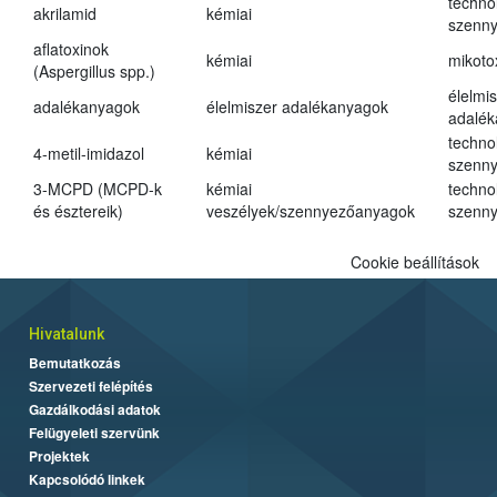
techno
akrilamid
kémiai
szenn
aflatoxinok
kémiai
mikoto
(Aspergillus spp.)
élelmi
adalékanyagok
élelmiszer adalékanyagok
adalé
techno
4-metil-imidazol
kémiai
szenn
3-MCPD (MCPD-k
kémiai
techno
és észtereik)
veszélyek/szennyezőanyagok
szenn
Cookie beállítások
Hivatalunk
Bemutatkozás
Szervezeti felépítés
Gazdálkodási adatok
Felügyeleti szervünk
Projektek
Kapcsolódó linkek