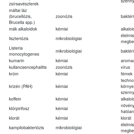
szenn
zsírsavészterek
máltai láz
(brucellózis,
zoonózis
baktér
Brucella spp.)
mák alkaloidok
kémiai
alkalo
élelmi
liszteriózis
mikrobiológiai
megbe
Listeria
mikrobiológiai
baktér
monocytogenes
kumarin
kémiai
aroma
kullancsencephalitis
zoonózis
vírus
króm
kémiai
fémek
techno
krizén (PAH)
kémiai
környe
szenn
koffein
kémiai
alkalo
növény
klórpirifosz
kémiai
hatóa
klorát
kémiai
klorát
élelmi
kampilobakteriózis
mikrobiológiai
megbe