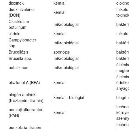
dioxinok
kémiai
dioxin
deoxinivalenol
mikoto
kémiai
(DON)
toxino
Clostridium
mikrobiológiai
baktér
botulinum
citrinin
kémiai
mikoto
Campylobacter
mikrobiológiai
baktér
spp.
Brucellózis
zoonózis
baktér
Brucella spp.
mikrobiológiai
baktér
élelmi
botulizmus
mikrobiológiai
megbe
élelmi
biszfenol A (BPA)
kémiai
érintk
anyago
biogén aminok
kémiai - biológiai
biogén
(hisztamin, tiramin)
techno
benzo(b)fluorantén
kémiai
környe
(PAH)
szenn
techno
benzo(a)antracén