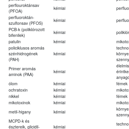
perflouroktánsav
kémiai
perfluo
(PFOA)
perfluoroktán-
kémiai
perfluo
szulfonsav (PFOS)
PCB-k (poliklórozott
kémiai
polikló
bifenilek)
patulin
kémiai
mikoto
policiklusos aromás
techno
szénhidrogének
kémiai
környe
(PAH)
szenn
élelmi
Primer aromás
kémiai
érintk
aminok (PAA)
anyago
ólom
kémiai
fémek
ochratoxin
kémiai
mikoto
nikkel
kémiai
fémek
mikotoxinok
kémiai
mikoto
környe
metil-higany
kémiai
szenn
MCPD-k és
techno
észtereik, glicidil-
kémiai