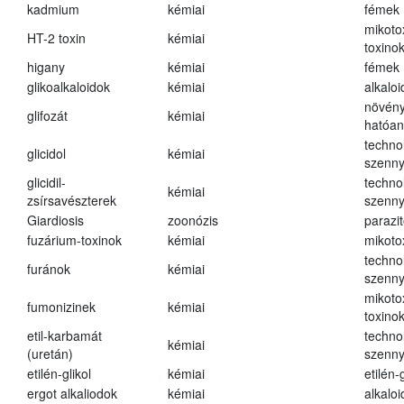
kadmium
kémiai
fémek
mikoto
HT-2 toxin
kémiai
toxino
higany
kémiai
fémek
glikoalkaloidok
kémiai
alkalo
növény
glifozát
kémiai
hatóa
techno
glicidol
kémiai
szenn
glicidil-
techno
kémiai
zsírsavészterek
szenn
Giardiosis
zoonózis
parazit
fuzárium-toxinok
kémiai
mikoto
techno
furánok
kémiai
szenn
mikoto
fumonizinek
kémiai
toxino
etil-karbamát
techno
kémiai
(uretán)
szenn
etilén-glikol
kémiai
etilén-g
ergot alkaliodok
kémiai
alkalo