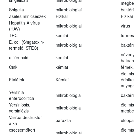
shigellózis
mikrobiológiai
megbe
Shigella
mikrobiológiai
baktér
Zselés minicsészék
Fizikai
Fizikai
Hepatitis A vírus
mikrobiológiai
vírus
(HAV)
THC
kémiai
termés
E. coli (Shigatoxin-
mikrobiológiai
baktér
termelő, STEC)
növény
etilén-oxid
kémiai
hatóa
Cink
kémiai
fémek,
élelmi
Ftalátok
Kémiai
érintk
anyago
Yersinia
mikrobiológia
baktér
enterocolitica
Yersiniosis,
élelmi
mikrobiológia
yersiniózis
megbe
Varroa destruktor
parazita
ektopa
atka
csecsemőkori
élelmi
mikrobiológiai