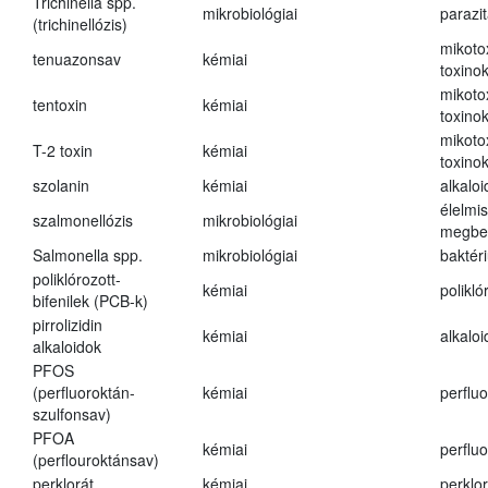
Trichinella spp.
mikrobiológiai
parazi
(trichinellózis)
mikoto
tenuazonsav
kémiai
toxino
mikoto
tentoxin
kémiai
toxino
mikoto
T-2 toxin
kémiai
toxino
szolanin
kémiai
alkaloi
élelmi
szalmonellózis
mikrobiológiai
megbe
Salmonella spp.
mikrobiológiai
baktér
poliklórozott-
kémiai
polikló
bifenilek (PCB-k)
pirrolizidin
kémiai
alkalo
alkaloidok
PFOS
(perfluoroktán-
kémiai
perfluo
szulfonsav)
PFOA
kémiai
perfluo
(perflouroktánsav)
perklorát
kémiai
perklor