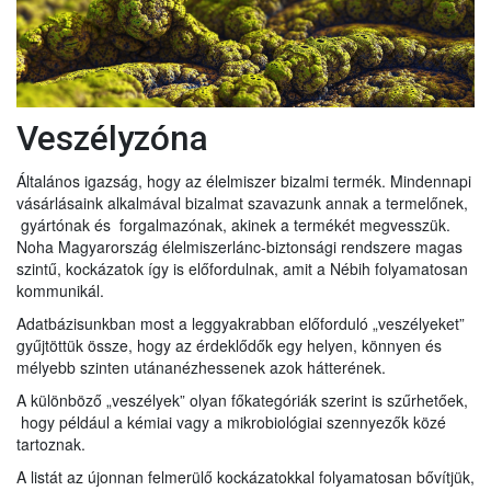
Veszélyzóna
Általános igazság, hogy az élelmiszer bizalmi termék. Mindennapi
vásárlásaink alkalmával bizalmat szavazunk annak a termelőnek,
gyártónak és forgalmazónak, akinek a termékét megvesszük.
Noha Magyarország élelmiszerlánc-biztonsági rendszere magas
szintű, kockázatok így is előfordulnak, amit a Nébih folyamatosan
kommunikál.
Adatbázisunkban most a leggyakrabban előforduló „veszélyeket”
gyűjtöttük össze, hogy az érdeklődők egy helyen, könnyen és
mélyebb szinten utánanézhessenek azok hátterének.
A különböző „veszélyek” olyan főkategóriák szerint is szűrhetőek,
hogy például a kémiai vagy a mikrobiológiai szennyezők közé
tartoznak.
A listát az újonnan felmerülő kockázatokkal folyamatosan bővítjük,