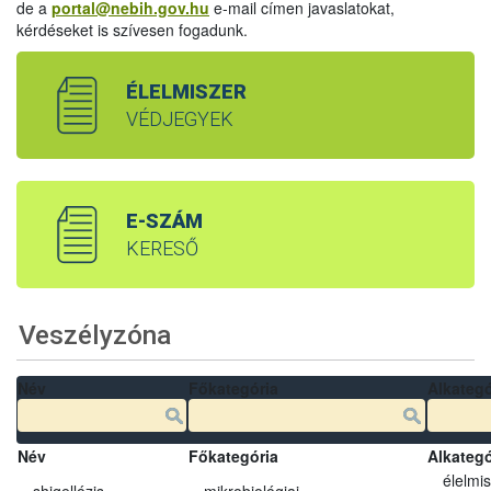
de a
portal@nebih.gov.hu
e-mail címen javaslatokat,
kérdéseket is szívesen fogadunk.
ÉLELMISZER
VÉDJEGYEK
E-SZÁM
KERESŐ
Veszélyzóna
Név
Főkategória
Alkategó
Név
Főkategória
Alkategó
élelmi