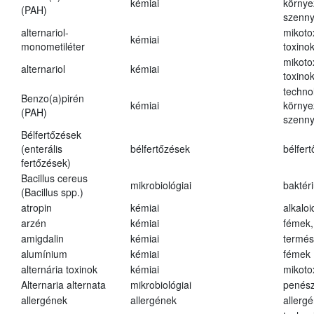
kémiai
környe
(PAH)
szenn
alternariol-
mikoto
kémiai
monometiléter
toxino
mikoto
alternariol
kémiai
toxino
techno
Benzo(a)pirén
kémiai
környe
(PAH)
szenn
Bélfertőzések
(enterális
bélfertőzések
bélfer
fertőzések)
Bacillus cereus
mikrobiológiai
baktér
(Bacillus spp.)
atropin
kémiai
alkalo
arzén
kémiai
fémek,
amigdalin
kémiai
termés
alumínium
kémiai
fémek
alternária toxinok
kémiai
mikoto
Alternaria alternata
mikrobiológiai
penés
allergének
allergének
allerg