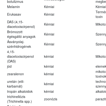
botulizmus
megbe
Melamin
Kémiai
Kémiai
Termés
Erukasav
Kémiai
toxin
DAS (4,15-
Kémiai
Mikoto
diacetoxiscirpenol)
Brómozott
Kémiai
Szenn
égésgátló anyagok
Ásványolaj-
Kémiai
Szenn
szénhidrogének
4,15-
diacetoxiscirpenol
kémiai
Mikoto
(DAS)
jód
kémiai
eleme
mikoto
zearalenon
kémiai
toxino
uretán (etil-
techno
kémiai
karbamát)
szenn
tropán alkaloidok
kémiai
alkalo
trichinellózis
zoonózis
parazit
(Trichinella spp.)