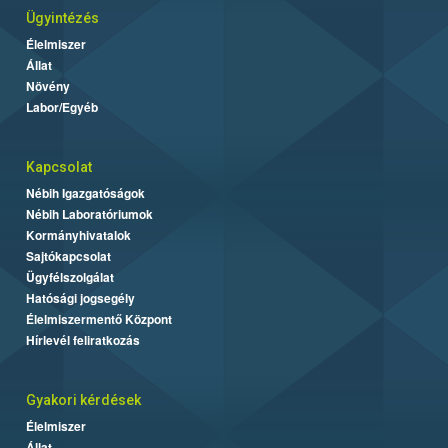
Ügyintézés
Élelmiszer
Állat
Növény
Labor/Egyéb
Kapcsolat
Nébih Igazgatóságok
Nébih Laboratóriumok
Kormányhivatalok
Sajtókapcsolat
Ügyfélszolgálat
Hatósági jogsegély
Élelmiszermentő Központ
Hírlevél feliratkozás
Gyakori kérdések
Élelmiszer
Állat