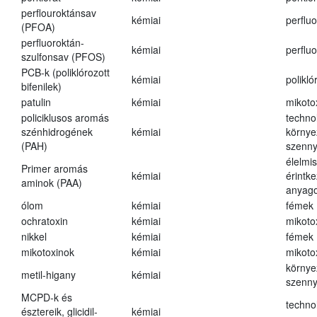
perflouroktánsav
kémiai
perfluo
(PFOA)
perfluoroktán-
kémiai
perfluo
szulfonsav (PFOS)
PCB-k (poliklórozott
kémiai
polikló
bifenilek)
patulin
kémiai
mikoto
policiklusos aromás
techno
szénhidrogének
kémiai
környe
(PAH)
szenn
élelmi
Primer aromás
kémiai
érintk
aminok (PAA)
anyago
ólom
kémiai
fémek
ochratoxin
kémiai
mikoto
nikkel
kémiai
fémek
mikotoxinok
kémiai
mikoto
környe
metil-higany
kémiai
szenn
MCPD-k és
techno
észtereik, glicidil-
kémiai