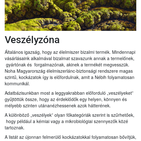
Veszélyzóna
Általános igazság, hogy az élelmiszer bizalmi termék. Mindennapi
vásárlásaink alkalmával bizalmat szavazunk annak a termelőnek,
gyártónak és forgalmazónak, akinek a termékét megvesszük.
Noha Magyarország élelmiszerlánc-biztonsági rendszere magas
szintű, kockázatok így is előfordulnak, amit a Nébih folyamatosan
kommunikál.
Adatbázisunkban most a leggyakrabban előforduló „veszélyeket”
gyűjtöttük össze, hogy az érdeklődők egy helyen, könnyen és
mélyebb szinten utánanézhessenek azok hátterének.
A különböző „veszélyek” olyan főkategóriák szerint is szűrhetőek,
hogy például a kémiai vagy a mikrobiológiai szennyezők közé
tartoznak.
A listát az újonnan felmerülő kockázatokkal folyamatosan bővítjük,