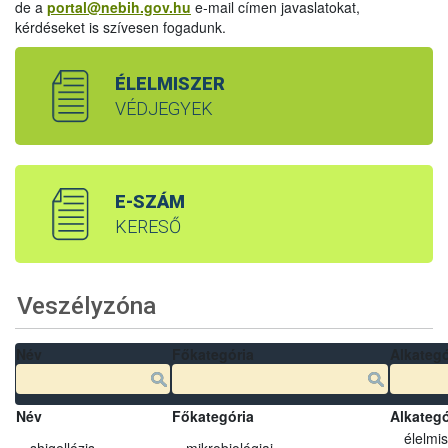
de a
portal@nebih.gov.hu
e-mail címen javaslatokat,
kérdéseket is szívesen fogadunk.
ÉLELMISZER
VÉDJEGYEK
E-SZÁM
KERESŐ
Veszélyzóna
Név
Főkategória
Alkategó
Név
Főkategória
Alkategó
élelmi