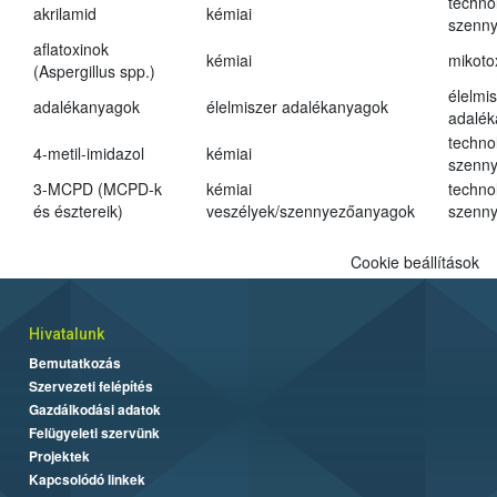
techno
akrilamid
kémiai
szenn
aflatoxinok
kémiai
mikoto
(Aspergillus spp.)
élelmi
adalékanyagok
élelmiszer adalékanyagok
adalé
techno
4-metil-imidazol
kémiai
szenn
3-MCPD (MCPD-k
kémiai
techno
és észtereik)
veszélyek/szennyezőanyagok
szenn
Cookie beállítások
Hivatalunk
Bemutatkozás
Szervezeti felépítés
Gazdálkodási adatok
Felügyeleti szervünk
Projektek
Kapcsolódó linkek