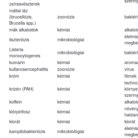
szenn
zsírsavészterek
máltai láz
(brucellózis,
zoonózis
baktér
Brucella spp.)
mák alkaloidok
kémiai
alkalo
élelmi
liszteriózis
mikrobiológiai
megbe
Listeria
mikrobiológiai
baktér
monocytogenes
kumarin
kémiai
aroma
kullancsencephalitis
zoonózis
vírus
króm
kémiai
fémek
techno
krizén (PAH)
kémiai
környe
szenn
koffein
kémiai
alkalo
növény
klórpirifosz
kémiai
hatóa
klorát
kémiai
klorát
élelmi
kampilobakteriózis
mikrobiológiai
megbe