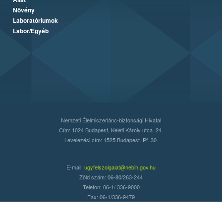
Növény
Laboratóriumok
Labor/Egyéb
Nemzeti Élelmiszerlánc-biztonsági Hivatal
Cím: 1024 Budapest, Keleti Károly utca. 24.
Levelezési cím: 1525 Budapest. Pf. 30.
E-mail:
ugyfelszolgalat@nebih.gov.hu
Zöld szám: 06-80/263-244
Telefon: 06-1/ 336-9000
Fax: 06-1/336-9479