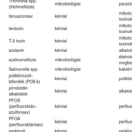
Trichinella spp.
mikrobiológiai
parazi
(trichinellózis)
mikoto
tenuazonsav
kémiai
toxino
mikoto
tentoxin
kémiai
toxino
mikoto
T-2 toxin
kémiai
toxino
szolanin
kémiai
alkaloi
élelmi
szalmonellózis
mikrobiológiai
megbe
Salmonella spp.
mikrobiológiai
baktér
poliklórozott-
kémiai
polikló
bifenilek (PCB-k)
pirrolizidin
kémiai
alkalo
alkaloidok
PFOS
(perfluoroktán-
kémiai
perfluo
szulfonsav)
PFOA
kémiai
perfluo
(perflouroktánsav)
perklorát
kémiai
perklor