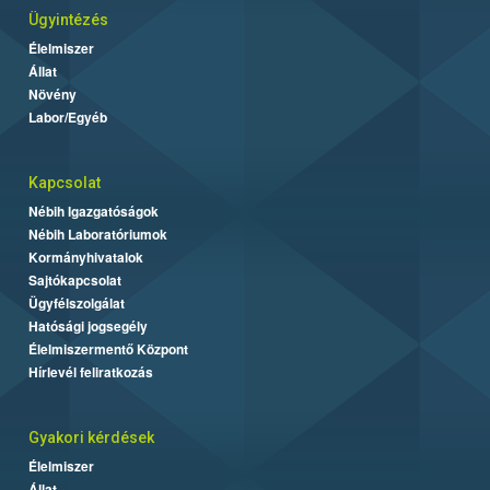
Ügyintézés
Élelmiszer
Állat
Növény
Labor/Egyéb
Kapcsolat
Nébih Igazgatóságok
Nébih Laboratóriumok
Kormányhivatalok
Sajtókapcsolat
Ügyfélszolgálat
Hatósági jogsegély
Élelmiszermentő Központ
Hírlevél feliratkozás
Gyakori kérdések
Élelmiszer
Állat