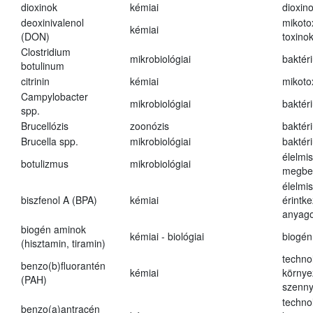
dioxinok
kémiai
dioxin
deoxinivalenol
mikoto
kémiai
(DON)
toxino
Clostridium
mikrobiológiai
baktér
botulinum
citrinin
kémiai
mikoto
Campylobacter
mikrobiológiai
baktér
spp.
Brucellózis
zoonózis
baktér
Brucella spp.
mikrobiológiai
baktér
élelmi
botulizmus
mikrobiológiai
megbe
élelmi
biszfenol A (BPA)
kémiai
érintk
anyago
biogén aminok
kémiai - biológiai
biogén
(hisztamin, tiramin)
techno
benzo(b)fluorantén
kémiai
környe
(PAH)
szenn
techno
benzo(a)antracén