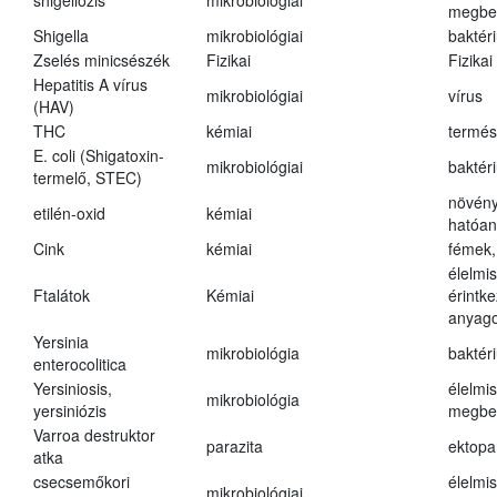
shigellózis
mikrobiológiai
megbe
Shigella
mikrobiológiai
baktér
Zselés minicsészék
Fizikai
Fizikai
Hepatitis A vírus
mikrobiológiai
vírus
(HAV)
THC
kémiai
termés
E. coli (Shigatoxin-
mikrobiológiai
baktér
termelő, STEC)
növény
etilén-oxid
kémiai
hatóa
Cink
kémiai
fémek,
élelmi
Ftalátok
Kémiai
érintk
anyago
Yersinia
mikrobiológia
baktér
enterocolitica
Yersiniosis,
élelmi
mikrobiológia
yersiniózis
megbe
Varroa destruktor
parazita
ektopa
atka
csecsemőkori
élelmi
mikrobiológiai