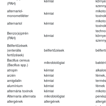
kémiai
környe
(PAH)
szenn
alternariol-
mikoto
kémiai
monometiléter
toxino
mikoto
alternariol
kémiai
toxino
techno
Benzo(a)pirén
kémiai
környe
(PAH)
szenn
Bélfertőzések
(enterális
bélfertőzések
bélfer
fertőzések)
Bacillus cereus
mikrobiológiai
baktér
(Bacillus spp.)
atropin
kémiai
alkalo
arzén
kémiai
fémek,
amigdalin
kémiai
termés
alumínium
kémiai
fémek
alternária toxinok
kémiai
mikoto
Alternaria alternata
mikrobiológiai
penés
allergének
allergének
allerg