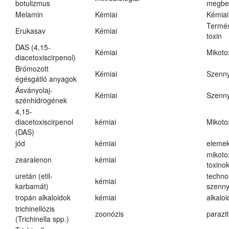
botulizmus
megbe
Melamin
Kémiai
Kémiai
Termés
Erukasav
Kémiai
toxin
DAS (4,15-
Kémiai
Mikoto
diacetoxiscirpenol)
Brómozott
Kémiai
Szenn
égésgátló anyagok
Ásványolaj-
Kémiai
Szenn
szénhidrogének
4,15-
diacetoxiscirpenol
kémiai
Mikoto
(DAS)
jód
kémiai
eleme
mikoto
zearalenon
kémiai
toxino
uretán (etil-
techno
kémiai
karbamát)
szenn
tropán alkaloidok
kémiai
alkalo
trichinellózis
zoonózis
parazit
(Trichinella spp.)