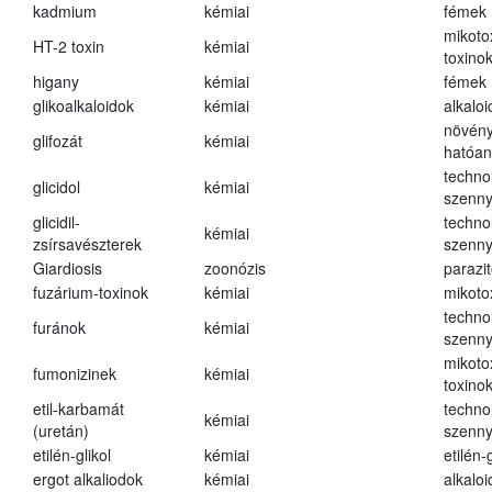
kadmium
kémiai
fémek
mikoto
HT-2 toxin
kémiai
toxino
higany
kémiai
fémek
glikoalkaloidok
kémiai
alkalo
növény
glifozát
kémiai
hatóa
techno
glicidol
kémiai
szenn
glicidil-
techno
kémiai
zsírsavészterek
szenn
Giardiosis
zoonózis
parazit
fuzárium-toxinok
kémiai
mikoto
techno
furánok
kémiai
szenn
mikoto
fumonizinek
kémiai
toxino
etil-karbamát
techno
kémiai
(uretán)
szenn
etilén-glikol
kémiai
etilén-g
ergot alkaliodok
kémiai
alkalo