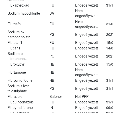
Fluxapyroxad
FU
Engedélyezett
31/
Nem
Sodium hypochlorite
BA
engedélyezett
Nem
Flutriafol
FU
31/
engedélyezett
Sodium o-
PG
Engedélyezett
202
nitrophenolate
Flutolanil
FU
Engedélyezett
15/
Flutianil
FU
Engedélyezett
14/
Sodium p-
PG
Engedélyezett
202
nitrophenolate
Fluroxypyr
HB
Engedélyezett
15/
Nem
Flurtamone
HB
-
engedélyezett
Flurochloridone
HB
Engedélyezett
31/
Sodium silver
PG
Engedélyezett
31/
thiosulphate
Flurazole
Safener
Not PPP
-
Fluquinconazole
FU
Engedélyezett
31/
Flupyradifurone
IN
Engedélyezett
09/