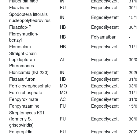
Flubendiamide
IN
Engedélyezett
31/
Fluazinam
FU
Engedélyezett
30/
Spodoptera littoralis
IN
Engedélyezett
15/
nucleopolyhedrovirus
Fluazifop-P
HB
Engedélyezett
30/
Florpyrauxifen-
HB
Folyamatban
-
benzyl
Florasulam
HB
Engedélyezett
31/
Straight Chain
Lepidopteran
AT
Engedélyezett
30/
Pheromones
Flonicamid (IKI-220)
IN
Engedélyezett
202
Flazasulfuron
HB
Engedélyezett
31/
Ferric pyrophosphate
MO
Engedélyezett
03/
Ferric phosphate
MO
Engedélyezett
31/
Fenpyroximate
AC
Engedélyezett
31/
Fenpyrazamine
FU
Engedélyezett
15/
Streptomyces K61
(formerly S.
FU
Engedélyezett
30/
griseoviridis)
Fenpropidin
FU
Engedélyezett
202