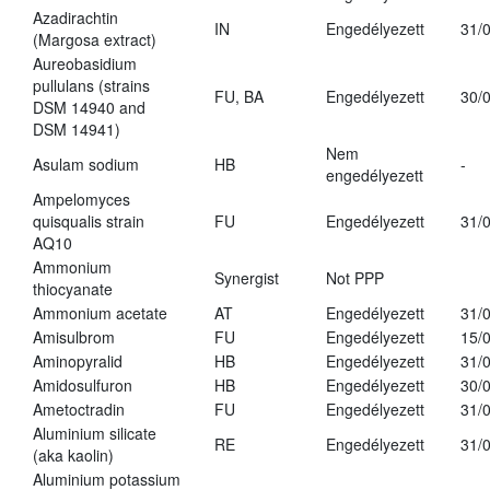
Azadirachtin
IN
Engedélyezett
31/
(Margosa extract)
Aureobasidium
pullulans (strains
FU, BA
Engedélyezett
30/
DSM 14940 and
DSM 14941)
Nem
Asulam sodium
HB
-
engedélyezett
Ampelomyces
quisqualis strain
FU
Engedélyezett
31/
AQ10
Ammonium
Synergist
Not PPP
thiocyanate
Ammonium acetate
AT
Engedélyezett
31/
Amisulbrom
FU
Engedélyezett
15/
Aminopyralid
HB
Engedélyezett
31/
Amidosulfuron
HB
Engedélyezett
30/
Ametoctradin
FU
Engedélyezett
31/
Aluminium silicate
RE
Engedélyezett
31/
(aka kaolin)
Aluminium potassium