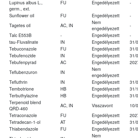
Lupinus albus L.,
FU
Engedélyezett
-
germ., ext.
Sunflower oil
FU
Engedélyezett
-
Nem
Tagetes oil
AC, IN
-
engedélyezett
Talc E553B
-
Engedélyezett
-
tau-Fluvalinate
IN
Engedélyezett
31/
Tebuconazole
FU
Engedélyezett
31/
Tebufenozide
IN
Engedélyezett
31/
Tebufenpyrad
AC
Engedélyezett
202
Nem
Teflubenzuron
IN
engedélyezett
Tefluthrin
IN
Engedélyezett
31/
Tembotrione
HB
Engedélyezett
31/
Terbuthylazine
HB
Engedélyezett
31/
Terpenoid blend
AC, IN
Visszavont
10/
QRD-460
Tetraconazole
FU
Engedélyezett
202
Tetradecan-1-ol
AT
Engedélyezett
31/
Thiabendazole
FU
Engedélyezett
31/
Nem