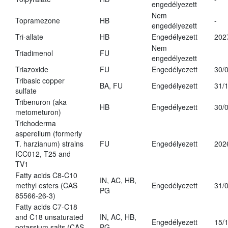
engedélyezett
Nem
Topramezone
HB
-
engedélyezett
Tri-allate
HB
Engedélyezett
202
Nem
Triadimenol
FU
engedélyezett
Triazoxide
FU
Engedélyezett
30/
Tribasic copper
BA, FU
Engedélyezett
31/
sulfate
Tribenuron (aka
HB
Engedélyezett
30/
metometuron)
Trichoderma
asperellum (formerly
T. harzianum) strains
FU
Engedélyezett
202
ICC012, T25 and
TV1
Fatty acids C8-C10
IN, AC, HB,
methyl esters (CAS
Engedélyezett
31/
PG
85566-26-3)
Fatty acids C7-C18
and C18 unsaturated
IN, AC, HB,
Engedélyezett
15/
potassium salts (CAS
PG