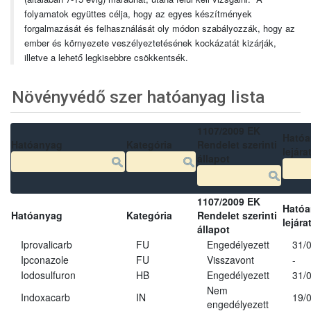
folyamatok együttes célja, hogy az egyes készítmények
forgalmazását és felhasználását oly módon szabályozzák, hogy az
ember és környezete veszélyeztetésének kockázatát kizárják,
illetve a lehető legkisebbre csökkentsék.
Növényvédő szer hatóanyag lista
1107/2009 EK
Ható
Hatóanyag
Kategória
Rendelet szerinti
lejára
állapot
1107/2009 EK
Ható
Hatóanyag
Kategória
Rendelet szerinti
lejára
állapot
Iprovalicarb
FU
Engedélyezett
31/
Ipconazole
FU
Visszavont
-
Iodosulfuron
HB
Engedélyezett
31/
Nem
Indoxacarb
IN
19/
engedélyezett