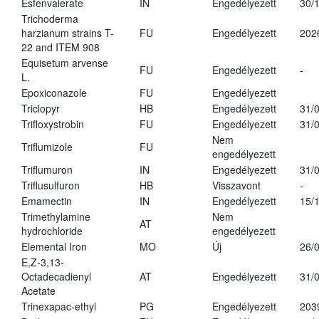
Esfenvalerate
IN
Engedélyezett
30/
Trichoderma
harzianum strains T-
FU
Engedélyezett
202
22 and ITEM 908
Equisetum arvense
FU
Engedélyezett
-
L.
Epoxiconazole
FU
Engedélyezett
Triclopyr
HB
Engedélyezett
31/
Trifloxystrobin
FU
Engedélyezett
31/
Nem
Triflumizole
FU
engedélyezett
Triflumuron
IN
Engedélyezett
31/
Triflusulfuron
HB
Visszavont
-
Emamectin
IN
Engedélyezett
15/
Trimethylamine
Nem
AT
hydrochloride
engedélyezett
Elemental Iron
MO
Új
26/
E,Z-3,13-
Octadecadienyl
AT
Engedélyezett
31/
Acetate
Trinexapac-ethyl
PG
Engedélyezett
203