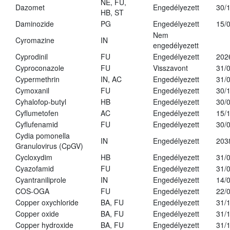
NE, FU,
Dazomet
Engedélyezett
30/
HB, ST
Daminozide
PG
Engedélyezett
15/
Nem
Cyromazine
IN
engedélyezett
Cyprodinil
FU
Engedélyezett
202
Cyproconazole
FU
Visszavont
31/
Cypermethrin
IN, AC
Engedélyezett
31/
Cymoxanil
FU
Engedélyezett
30/
Cyhalofop-butyl
HB
Engedélyezett
30/
Cyflumetofen
AC
Engedélyezett
15/
Cyflufenamid
FU
Engedélyezett
30/
Cydia pomonella
IN
Engedélyezett
203
Granulovirus (CpGV)
Cycloxydim
HB
Engedélyezett
31/
Cyazofamid
FU
Engedélyezett
31/
Cyantraniliprole
IN
Engedélyezett
14/
COS-OGA
FU
Engedélyezett
22/
Copper oxychloride
BA, FU
Engedélyezett
31/
Copper oxide
BA, FU
Engedélyezett
31/
Copper hydroxide
BA, FU
Engedélyezett
31/