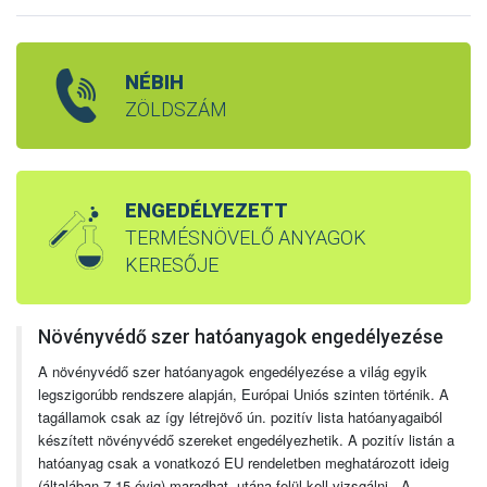
NÉBIH
ZÖLDSZÁM
ENGEDÉLYEZETT
TERMÉSNÖVELŐ ANYAGOK
KERESŐJE
Növényvédő szer hatóanyagok engedélyezése
A növényvédő szer hatóanyagok engedélyezése a világ egyik
legszigorúbb rendszere alapján, Európai Uniós szinten történik. A
tagállamok csak az így létrejövő ún. pozitív lista hatóanyagaiból
készített növényvédő szereket engedélyezhetik. A pozitív listán a
hatóanyag csak a vonatkozó EU rendeletben meghatározott ideig
(általában 7-15 évig) maradhat, utána felül kell vizsgálni. A