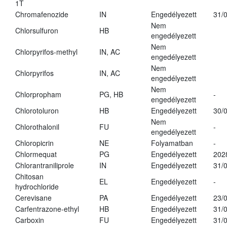
1T
Chromafenozide
IN
Engedélyezett
31/
Nem
Chlorsulfuron
HB
engedélyezett
Nem
Chlorpyrifos-methyl
IN, AC
engedélyezett
Nem
Chlorpyrifos
IN, AC
engedélyezett
Nem
Chlorpropham
PG, HB
-
engedélyezett
Chlorotoluron
HB
Engedélyezett
30/
Nem
Chlorothalonil
FU
-
engedélyezett
Chloropicrin
NE
Folyamatban
-
Chlormequat
PG
Engedélyezett
202
Chlorantraniliprole
IN
Engedélyezett
31/
Chitosan
EL
Engedélyezett
-
hydrochloride
Cerevisane
PA
Engedélyezett
23/
Carfentrazone-ethyl
HB
Engedélyezett
31/
Carboxin
FU
Engedélyezett
31/