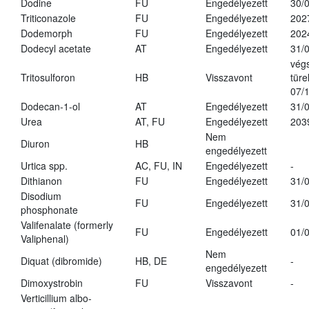
Dodine
FU
Engedélyezett
30/
Triticonazole
FU
Engedélyezett
202
Dodemorph
FU
Engedélyezett
202
Dodecyl acetate
AT
Engedélyezett
31/
vég
Tritosulforon
HB
Visszavont
türe
07/
Dodecan-1-ol
AT
Engedélyezett
31/
Urea
AT, FU
Engedélyezett
203
Nem
Diuron
HB
engedélyezett
Urtica spp.
AC, FU, IN
Engedélyezett
-
Dithianon
FU
Engedélyezett
31/
Disodium
FU
Engedélyezett
31/
phosphonate
Valifenalate (formerly
FU
Engedélyezett
01/
Valiphenal)
Nem
Diquat (dibromide)
HB, DE
-
engedélyezett
Dimoxystrobin
FU
Visszavont
-
Verticillium albo-