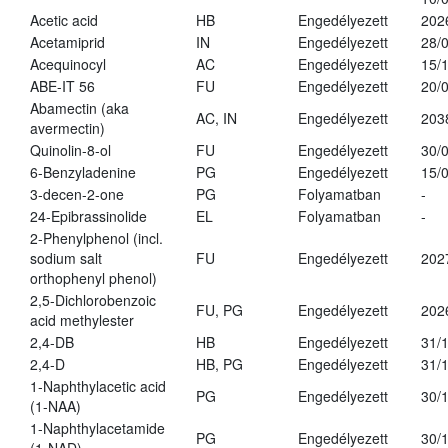
Acetic acid
HB
Engedélyezett
202
Acetamiprid
IN
Engedélyezett
28/
Acequinocyl
AC
Engedélyezett
15/
ABE-IT 56
FU
Engedélyezett
20/
Abamectin (aka
AC, IN
Engedélyezett
203
avermectin)
Quinolin-8-ol
FU
Engedélyezett
30/
6-Benzyladenine
PG
Engedélyezett
15/
3-decen-2-one
PG
Folyamatban
-
24-Epibrassinolide
EL
Folyamatban
-
2-Phenylphenol (incl.
sodium salt
FU
Engedélyezett
202
orthophenyl phenol)
2,5-Dichlorobenzoic
FU, PG
Engedélyezett
202
acid methylester
2,4-DB
HB
Engedélyezett
31/
2,4-D
HB, PG
Engedélyezett
31/
1-Naphthylacetic acid
PG
Engedélyezett
30/
(1-NAA)
1-Naphthylacetamide
PG
Engedélyezett
30/