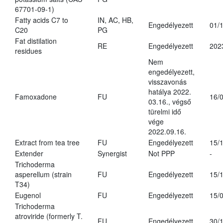
67701-09-1)
Fatty acids C7 to
IN, AC, HB,
Engedélyezett
01/
C20
PG
Fat distilation
RE
Engedélyezett
202
residues
Nem
engedélyezett,
visszavonás
hatálya 2022.
Famoxadone
FU
16/
03.16., végső
türelmi idő
vége
2022.09.16.
Extract from tea tree
FU
Engedélyezett
15/
Extender
Synergist
Not PPP
-
Trichoderma
asperellum (strain
FU
Engedélyezett
15/
T34)
Eugenol
FU
Engedélyezett
15/
Trichoderma
atroviride (formerly T.
FU
Engedélyezett
30/