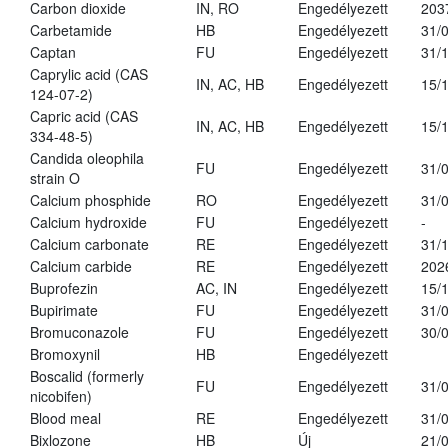
Carbon dioxide
IN, RO
Engedélyezett
203
Carbetamide
HB
Engedélyezett
31/
Captan
FU
Engedélyezett
31/
Caprylic acid (CAS
IN, AC, HB
Engedélyezett
15/
124-07-2)
Capric acid (CAS
IN, AC, HB
Engedélyezett
15/
334-48-5)
Candida oleophila
FU
Engedélyezett
31/
strain O
Calcium phosphide
RO
Engedélyezett
31/
Calcium hydroxide
FU
Engedélyezett
-
Calcium carbonate
RE
Engedélyezett
31/
Calcium carbide
RE
Engedélyezett
202
Buprofezin
AC, IN
Engedélyezett
15/
Bupirimate
FU
Engedélyezett
31/
Bromuconazole
FU
Engedélyezett
30/
Bromoxynil
HB
Engedélyezett
Boscalid (formerly
FU
Engedélyezett
31/
nicobifen)
Blood meal
RE
Engedélyezett
31/
Bixlozone
HB
Új
21/