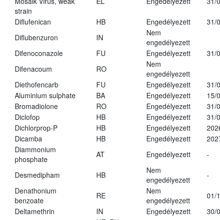
Mosaik Virus, weak
EL
Engedélyezett
31/
strain
Diflufenican
HB
Engedélyezett
31/
Nem
Diflubenzuron
IN
engedélyezett
Difenoconazole
FU
Engedélyezett
31/
Nem
Difenacoum
RO
engedélyezett
Diethofencarb
FU
Engedélyezett
31/
Aluminium sulphate
BA
Engedélyezett
15/
Bromadiolone
RO
Engedélyezett
31/
Diclofop
HB
Engedélyezett
31/
Dichlorprop-P
HB
Engedélyezett
202
Dicamba
HB
Engedélyezett
202
Diammonium
AT
Engedélyezett
-
phosphate
Nem
Desmedipham
HB
-
engedélyezett
Denathonium
Nem
RE
01/
benzoate
engedélyezett
Deltamethrin
IN
Engedélyezett
30/