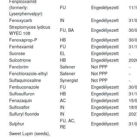
Fenpicoxamid
(formerly:
FU
Engedélyezett
11/
Lyserphenvalpyr)
Fenoxycarb
IN
Engedélyezett
31/
Streptomyces lydicus
FU, BA
Engedélyezett
30/
WYEC 108
Fenoxaprop-P
HB
Engedélyezett
30/
Fenhexamid
FU
Engedélyezett
31/
Sucrose
EL
Engedélyezett
-
Sulcotrione
HB
Engedélyezett
202
Fenclorim
Safener
Not PPP
-
Fenchlorazole-ethyl
Safener
Not PPP
-
Sulfaquinoxaline
Synergist
Not PPP
-
Fenbuconazole
FU
Engedélyezett
30/
Sulfosulfuron
HB
Engedélyezett
31/
Fenazaquin
AC
Engedélyezett
15/
Sulfoxaflor
IN
Engedélyezett
18/
Sulfuryl fluoride
IN
Engedélyezett
202
FU, AC,
Sulphur
Engedélyezett
31/
RE
Sweet Lupin (seeds),