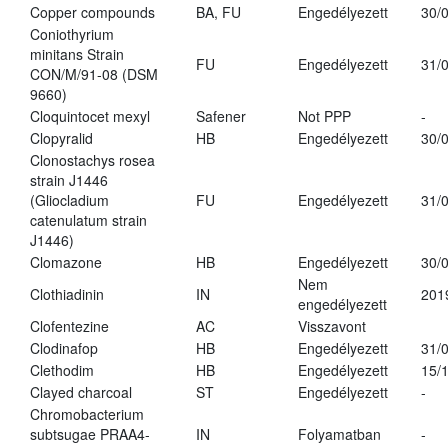
Copper compounds
BA, FU
Engedélyezett
30/
Coniothyrium
minitans Strain
FU
Engedélyezett
31/
CON/M/91-08 (DSM
9660)
Cloquintocet mexyl
Safener
Not PPP
-
Clopyralid
HB
Engedélyezett
30/
Clonostachys rosea
strain J1446
(Gliocladium
FU
Engedélyezett
31/
catenulatum strain
J1446)
Clomazone
HB
Engedélyezett
30/
Nem
Clothiadinin
IN
201
engedélyezett
Clofentezine
AC
Visszavont
Clodinafop
HB
Engedélyezett
31/
Clethodim
HB
Engedélyezett
15/
Clayed charcoal
ST
Engedélyezett
-
Chromobacterium
subtsugae PRAA4-
IN
Folyamatban
-