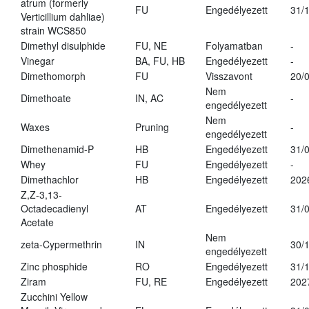
atrum (formerly
FU
Engedélyezett
31/
Verticillium dahliae)
strain WCS850
Dimethyl disulphide
FU, NE
Folyamatban
-
Vinegar
BA, FU, HB
Engedélyezett
-
Dimethomorph
FU
Visszavont
20/
Nem
Dimethoate
IN, AC
-
engedélyezett
Nem
Waxes
Pruning
-
engedélyezett
Dimethenamid-P
HB
Engedélyezett
31/
Whey
FU
Engedélyezett
-
Dimethachlor
HB
Engedélyezett
202
Z,Z-3,13-
Octadecadienyl
AT
Engedélyezett
31/
Acetate
Nem
zeta-Cypermethrin
IN
30/
engedélyezett
Zinc phosphide
RO
Engedélyezett
31/
Ziram
FU, RE
Engedélyezett
202
Zucchini Yellow