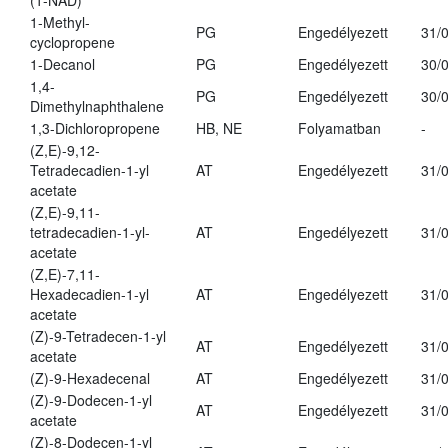
(1-NAD)
1-Methyl-
PG
Engedélyezett
31/
cyclopropene
1-Decanol
PG
Engedélyezett
30/
1,4-
PG
Engedélyezett
30/
Dimethylnaphthalene
1,3-Dichloropropene
HB, NE
Folyamatban
-
(Z,E)-9,12-
Tetradecadien-1-yl
AT
Engedélyezett
31/
acetate
(Z,E)-9,11-
tetradecadien-1-yl-
AT
Engedélyezett
31/
acetate
(Z,E)-7,11-
Hexadecadien-1-yl
AT
Engedélyezett
31/
acetate
(Z)-9-Tetradecen-1-yl
AT
Engedélyezett
31/
acetate
(Z)-9-Hexadecenal
AT
Engedélyezett
31/
(Z)-9-Dodecen-1-yl
AT
Engedélyezett
31/
acetate
(Z)-8-Dodecen-1-yl