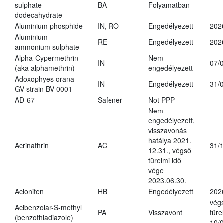
sulphate
BA
Folyamatban
-
dodecahydrate
Aluminium phosphide
IN, RO
Engedélyezett
202
Aluminium
RE
Engedélyezett
202
ammonium sulphate
Alpha-Cypermethrin
Nem
IN
07/
(aka alphamethrin)
engedélyezett
Adoxophyes orana
IN
Engedélyezett
31/
GV strain BV-0001
AD-67
Safener
Not PPP
-
Nem
engedélyezett,
visszavonás
hatálya 2021.
Acrinathrin
AC
31/
12.31., végső
türelmi idő
vége
2023.06.30.
Aclonifen
HB
Engedélyezett
202
vég
Acibenzolar-S-methyl
PA
Visszavont
türe
(benzothiadiazole)
10/