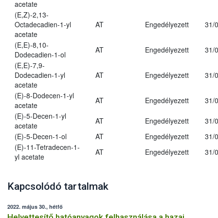
acetate
(E,Z)-2,13-
Octadecadien-1-yl
AT
Engedélyezett
31/
acetate
(E,E)-8,10-
AT
Engedélyezett
31/
Dodecadien-1-ol
(E,E)-7,9-
Dodecadien-1-yl
AT
Engedélyezett
31/
acetate
(E)-8-Dodecen-1-yl
AT
Engedélyezett
31/
acetate
(E)-5-Decen-1-yl
AT
Engedélyezett
31/
acetate
(E)-5-Decen-1-ol
AT
Engedélyezett
31/
(E)-11-Tetradecen-1-
AT
Engedélyezett
31/
yl acetate
Kapcsolódó tartalmak
2022. május 30., hétfő
Helyettesítő hatóanyagok felhasználása a hazai