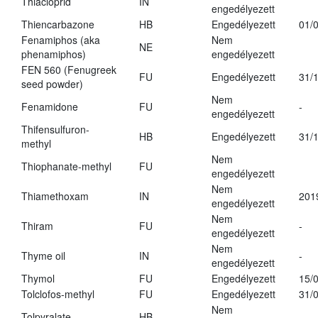
Thiacloprid
IN
engedélyezett
Thiencarbazone
HB
Engedélyezett
01/
Fenamiphos (aka
Nem
NE
phenamiphos)
engedélyezett
FEN 560 (Fenugreek
FU
Engedélyezett
31/
seed powder)
Nem
Fenamidone
FU
-
engedélyezett
Thifensulfuron-
HB
Engedélyezett
31/
methyl
Nem
Thiophanate-methyl
FU
engedélyezett
Nem
Thiamethoxam
IN
201
engedélyezett
Nem
Thiram
FU
-
engedélyezett
Nem
Thyme oil
IN
-
engedélyezett
Thymol
FU
Engedélyezett
15/
Tolclofos-methyl
FU
Engedélyezett
31/
Nem
Tolpyralate
HB
-