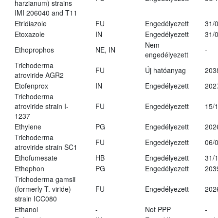
harzianum) strains
IMI 206040 and T11
Etridiazole
FU
Engedélyezett
31/
Etoxazole
IN
Engedélyezett
31/
Nem
Ethoprophos
NE, IN
-
engedélyezett
Trichoderma
FU
Új hatóanyag
203
atroviride AGR2
Etofenprox
IN
Engedélyezett
202
Trichoderma
atroviride strain I-
FU
Engedélyezett
15/
1237
Ethylene
PG
Engedélyezett
202
Trichoderma
FU
Engedélyezett
06/
atroviride strain SC1
Ethofumesate
HB
Engedélyezett
31/
Ethephon
PG
Engedélyezett
203
Trichoderma gamsii
(formerly T. viride)
FU
Engedélyezett
202
strain ICC080
Ethanol
-
Not PPP
-