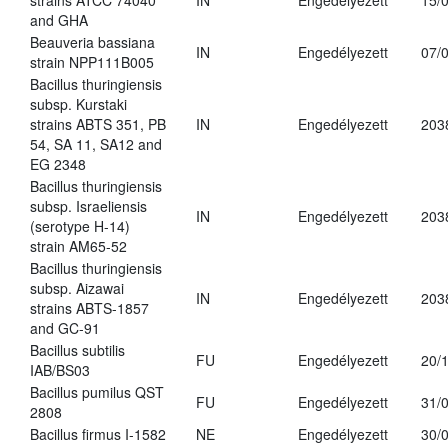
strains ATCC 74040
IN
Engedélyezett
15/
and GHA
Beauveria bassiana
IN
Engedélyezett
07/
strain NPP111B005
Bacillus thuringiensis
subsp. Kurstaki
strains ABTS 351, PB
IN
Engedélyezett
203
54, SA 11, SA12 and
EG 2348
Bacillus thuringiensis
subsp. Israeliensis
IN
Engedélyezett
203
(serotype H-14)
strain AM65-52
Bacillus thuringiensis
subsp. Aizawai
IN
Engedélyezett
203
strains ABTS-1857
and GC-91
Bacillus subtilis
FU
Engedélyezett
20/
IAB/BS03
Bacillus pumilus QST
FU
Engedélyezett
31/
2808
Bacillus firmus I-1582
NE
Engedélyezett
30/