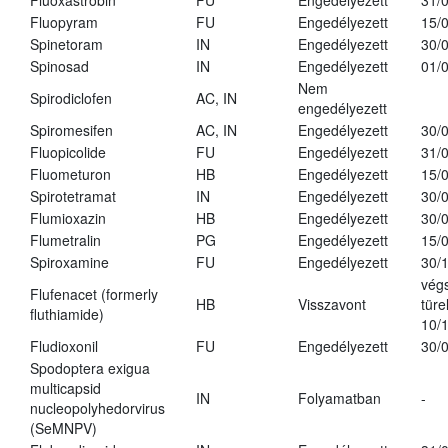
Fluoxastrobin
FU
Engedélyezett
31/
Fluopyram
FU
Engedélyezett
15/
Spinetoram
IN
Engedélyezett
30/
Spinosad
IN
Engedélyezett
01/
Nem
Spirodiclofen
AC, IN
engedélyezett
Spiromesifen
AC, IN
Engedélyezett
30/
Fluopicolide
FU
Engedélyezett
31/
Fluometuron
HB
Engedélyezett
15/
Spirotetramat
IN
Engedélyezett
30/
Flumioxazin
HB
Engedélyezett
30/
Flumetralin
PG
Engedélyezett
15/
Spiroxamine
FU
Engedélyezett
30/
vég
Flufenacet (formerly
HB
Visszavont
türe
fluthiamide)
10/
Fludioxonil
FU
Engedélyezett
30/
Spodoptera exigua
multicapsid
IN
Folyamatban
-
nucleopolyhedorvirus
(SeMNPV)