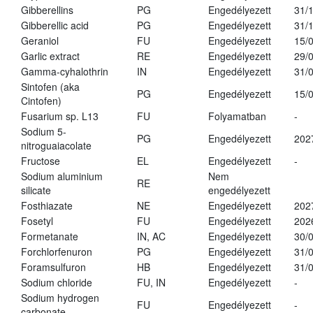
Gibberellins
PG
Engedélyezett
31/
Gibberellic acid
PG
Engedélyezett
31/
Geraniol
FU
Engedélyezett
15/
Garlic extract
RE
Engedélyezett
29/
Gamma-cyhalothrin
IN
Engedélyezett
31/
Sintofen (aka
PG
Engedélyezett
15/
Cintofen)
Fusarium sp. L13
FU
Folyamatban
-
Sodium 5-
PG
Engedélyezett
202
nitroguaiacolate
Fructose
EL
Engedélyezett
-
Sodium aluminium
Nem
RE
silicate
engedélyezett
Fosthiazate
NE
Engedélyezett
202
Fosetyl
FU
Engedélyezett
202
Formetanate
IN, AC
Engedélyezett
30/
Forchlorfenuron
PG
Engedélyezett
31/
Foramsulfuron
HB
Engedélyezett
31/
Sodium chloride
FU, IN
Engedélyezett
-
Sodium hydrogen
FU
Engedélyezett
-
carbonate