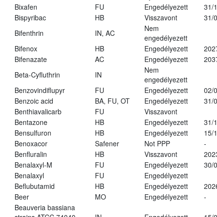
Bixafen
FU
Engedélyezett
31/
Bispyribac
HB
Visszavont
31/
Nem
Bifenthrin
IN, AC
engedélyezett
Bifenox
HB
Engedélyezett
202
Bifenazate
AC
Engedélyezett
203
Nem
Beta-Cyfluthrin
IN
engedélyezett
Benzovindiflupyr
FU
Engedélyezett
02/
Benzoic acid
BA, FU, OT
Engedélyezett
31/
Benthiavalicarb
FU
Visszavont
Bentazone
HB
Engedélyezett
31/
Bensulfuron
HB
Engedélyezett
15/
Benoxacor
Safener
Not PPP
-
Benfluralin
HB
Visszavont
202
Benalaxyl-M
FU
Engedélyezett
30/
Benalaxyl
FU
Engedélyezett
Beflubutamid
HB
Engedélyezett
202
Beer
MO
Engedélyezett
-
Beauveria bassiana