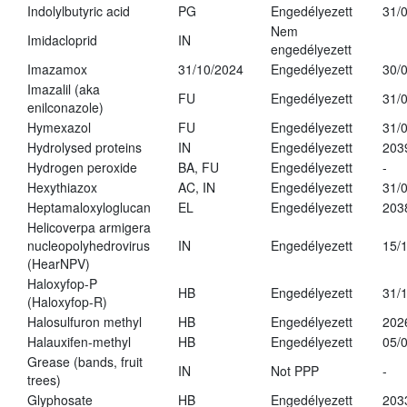
Indolylbutyric acid
PG
Engedélyezett
31/
Nem
Imidacloprid
IN
engedélyezett
Imazamox
31/10/2024
Engedélyezett
30/
Imazalil (aka
FU
Engedélyezett
31/
enilconazole)
Hymexazol
FU
Engedélyezett
31/
Hydrolysed proteins
IN
Engedélyezett
203
Hydrogen peroxide
BA, FU
Engedélyezett
-
Hexythiazox
AC, IN
Engedélyezett
31/
Heptamaloxyloglucan
EL
Engedélyezett
203
Helicoverpa armigera
nucleopolyhedrovirus
IN
Engedélyezett
15/
(HearNPV)
Haloxyfop-P
HB
Engedélyezett
31/
(Haloxyfop-R)
Halosulfuron methyl
HB
Engedélyezett
202
Halauxifen-methyl
HB
Engedélyezett
05/
Grease (bands, fruit
IN
Not PPP
-
trees)
Glyphosate
HB
Engedélyezett
203