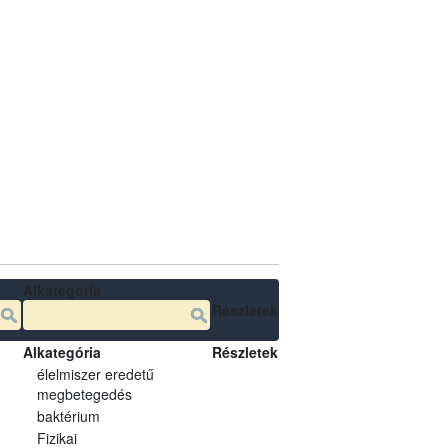
Alkategória
Részletek
Alkategória
Részletek
élelmiszer eredetű
megbetegedés
baktérium
Fizikai