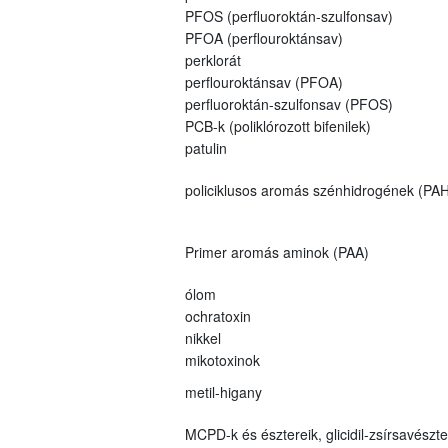
PFOS (perfluoroktán-szulfonsav)
PFOA (perflouroktánsav)
perklorát
perflouroktánsav (PFOA)
perfluoroktán-szulfonsav (PFOS)
PCB-k (poliklórozott bifenilek)
patulin
policiklusos aromás szénhidrogének (PAH
Primer aromás aminok (PAA)
ólom
ochratoxin
nikkel
mikotoxinok
metil-higany
MCPD-k és észtereik, glicidil-zsírsavészt