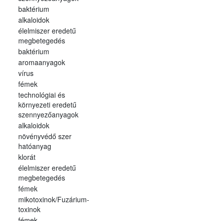
baktérium
alkaloidok
élelmiszer eredetű
megbetegedés
baktérium
aromaanyagok
vírus
fémek
technológiai és
környezeti eredetű
szennyezőanyagok
alkaloidok
növényvédő szer
hatóanyag
klorát
élelmiszer eredetű
megbetegedés
fémek
mikotoxinok/Fuzárium-
toxinok
fémek