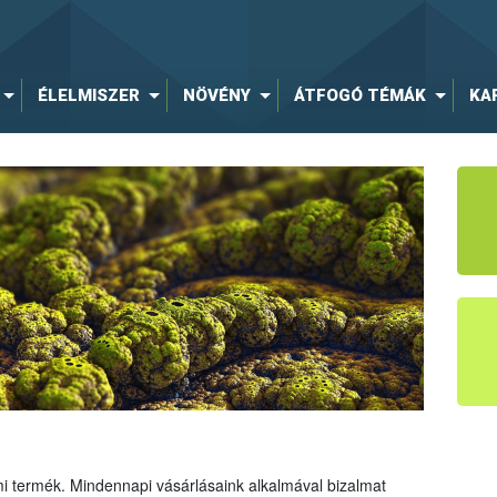
ÉLELMISZER
NÖVÉNY
ÁTFOGÓ TÉMÁK
KA
mi termék. Mindennapi vásárlásaink alkalmával bizalmat