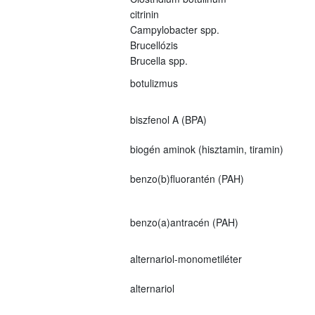
citrinin
Campylobacter spp.
Brucellózis
Brucella spp.
botulizmus
biszfenol A (BPA)
biogén aminok (hisztamin, tiramin)
benzo(b)fluorantén (PAH)
benzo(a)antracén (PAH)
alternariol-monometiléter
alternariol