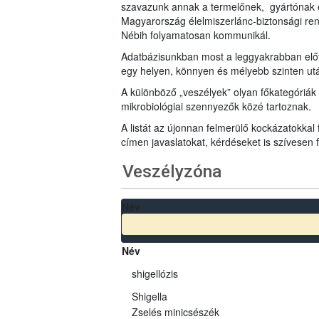
szavazunk annak a termelőnek, gyártónak 
Magyarország élelmiszerlánc-biztonsági ren
Nébih folyamatosan kommunikál.
Adatbázisunkban most a leggyakrabban előfo
egy helyen, könnyen és mélyebb szinten u
A különböző „veszélyek” olyan főkategóriák 
mikrobiológiai szennyezők közé tartoznak.
A listát az újonnan felmerülő kockázatokkal
címen javaslatokat, kérdéseket is szívesen
Veszélyzóna
Név
Név
shigellózis
Shigella
Zselés minicsészék