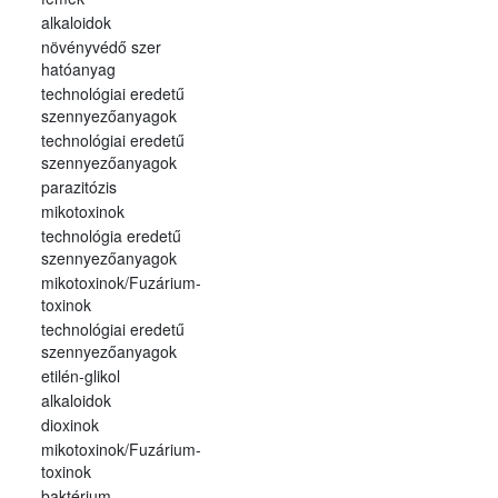
alkaloidok
növényvédő szer
hatóanyag
technológiai eredetű
szennyezőanyagok
technológiai eredetű
szennyezőanyagok
parazitózis
mikotoxinok
technológia eredetű
szennyezőanyagok
mikotoxinok/Fuzárium-
toxinok
technológiai eredetű
szennyezőanyagok
etilén-glikol
alkaloidok
dioxinok
mikotoxinok/Fuzárium-
toxinok
baktérium