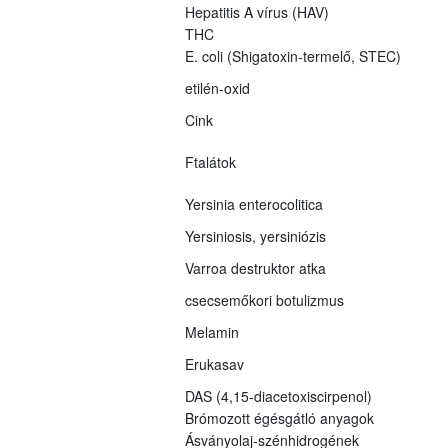
Hepatitis A vírus (HAV)
THC
E. coli (Shigatoxin-termelő, STEC)
etilén-oxid
Cink
Ftalátok
Yersinia enterocolitica
Yersiniosis, yersiniózis
Varroa destruktor atka
csecsemőkori botulizmus
Melamin
Erukasav
DAS (4,15-diacetoxiscirpenol)
Brómozott égésgátló anyagok
Ásványolaj-szénhidrogének