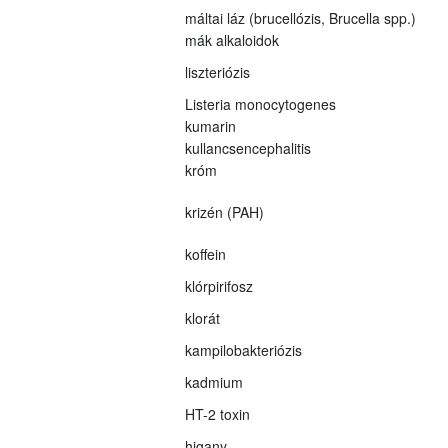
máltai láz (brucellózis, Brucella spp.)
mák alkaloidok
liszteriózis
Listeria monocytogenes
kumarin
kullancsencephalitis
króm
krizén (PAH)
koffein
klórpirifosz
klorát
kampilobakteriózis
kadmium
HT-2 toxin
higany