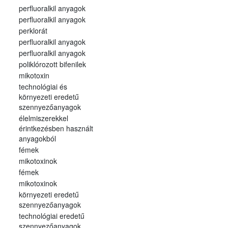
perfluoralkil anyagok
perfluoralkil anyagok
perklorát
perfluoralkil anyagok
perfluoralkil anyagok
poliklórozott bifenilek
mikotoxin
technológiai és
környezeti eredetű
szennyezőanyagok
élelmiszerekkel
érintkezésben használt
anyagokból
fémek
mikotoxinok
fémek
mikotoxinok
környezeti eredetű
szennyezőanyagok
technológiai eredetű
szennyezőanyagok