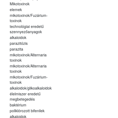
Mikotoxinok
elemek
mikotoxinok/Fuzárium-
toxinok
technológiai eredetű
szennyezőanyagok
alkaloidok
parazitózis
parazita
mikotoxinok/Alternaria
toxinok
mikotoxinok/Alternaria
toxinok
mikotoxinok/Fuzárium-
toxinok
alkaloidok/glikoalkaloidok
élelmiszer eredetű
megbetegedés
baktérium
poliklórozott bifenilek
alkaloidok