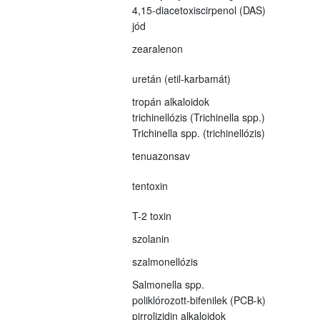
4,15-diacetoxiscirpenol (DAS)
jód
zearalenon
uretán (etil-karbamát)
tropán alkaloidok
trichinellózis (Trichinella spp.)
Trichinella spp. (trichinellózis)
tenuazonsav
tentoxin
T-2 toxin
szolanin
szalmonellózis
Salmonella spp.
poliklórozott-bifenilek (PCB-k)
pirrolizidin alkaloidok