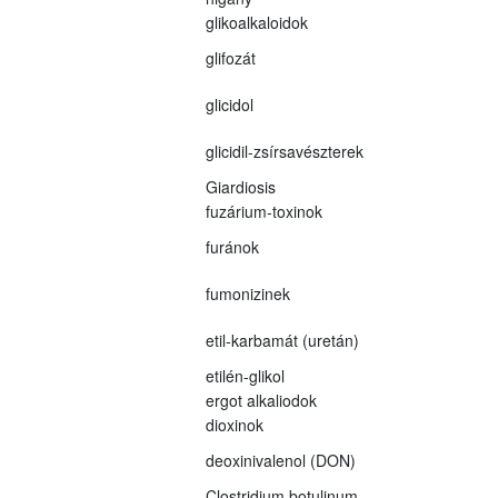
glikoalkaloidok
glifozát
glicidol
glicidil-zsírsavészterek
Giardiosis
fuzárium-toxinok
furánok
fumonizinek
etil-karbamát (uretán)
etilén-glikol
ergot alkaliodok
dioxinok
deoxinivalenol (DON)
Clostridium botulinum