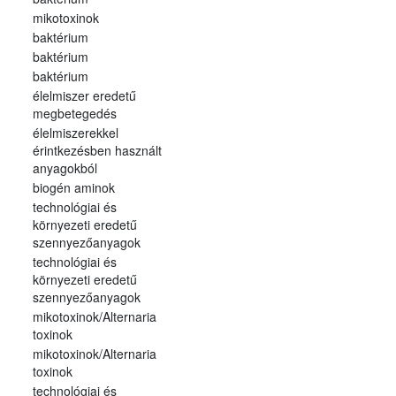
mikotoxinok
baktérium
baktérium
baktérium
élelmiszer eredetű
megbetegedés
élelmiszerekkel
érintkezésben használt
anyagokból
biogén aminok
technológiai és
környezeti eredetű
szennyezőanyagok
technológiai és
környezeti eredetű
szennyezőanyagok
mikotoxinok/Alternaria
toxinok
mikotoxinok/Alternaria
toxinok
technológiai és