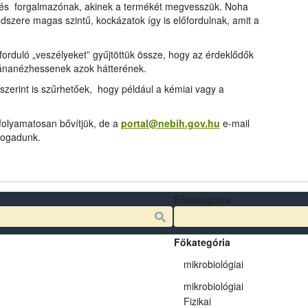
és forgalmazónak, akinek a termékét megvesszük. Noha
dszere magas szintű, kockázatok így is előfordulnak, amit a
rduló „veszélyeket” gyűjtöttük össze, hogy az érdeklődők
tánanézhessenek azok hátterének.
szerint is szűrhetőek, hogy például a kémiai vagy a
 folyamatosan bővítjük, de a
portal@nebih.gov.hu
e-mail
 fogadunk.
Főkategória
Főkategória
mikrobiológiai
mikrobiológiai
Fizikai