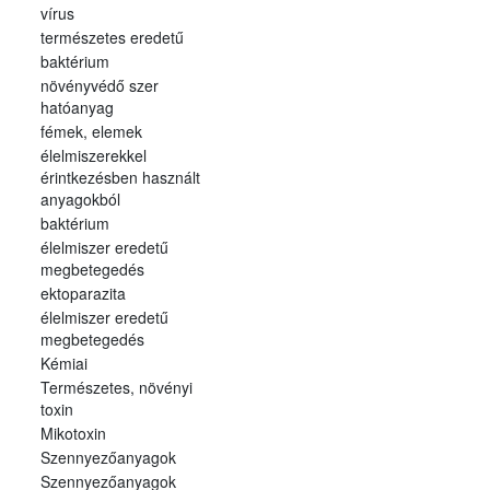
vírus
természetes eredetű
baktérium
növényvédő szer
hatóanyag
fémek, elemek
élelmiszerekkel
érintkezésben használt
anyagokból
baktérium
élelmiszer eredetű
megbetegedés
ektoparazita
élelmiszer eredetű
megbetegedés
Kémiai
Természetes, növényi
toxin
Mikotoxin
Szennyezőanyagok
Szennyezőanyagok