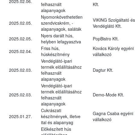
2025.02.06.
felhasznált
Kft.
alapanyagok
Nyomonkövethetetlen
VIKING Szolgáltató és
2025.02.05.
szendvicskrém, -
Vendéglátó Kft.
alapanyagok, saláták
Nyers darált hús,
2025.02.05.
PopBistro Kft.
helyben lefagyasztva
Friss hús,
Kovács Károly egyéni
2025.02.04.
húskészítmény
vállalkozó
Vendéglátó-ipari
termék előállításához
2025.02.03.
Dagtur Kft.
felhasznált
alapanyagok
Vendéglátó-ipari
termék előállításához
2025.02.03.
Demo-Mode Kft.
felhasznált
alapanyagok
Cukrászati
Gagna Csaba egyéni
2025.01.27.
készítmények, illetve
vállalkozó
ital és alapanyag
Előkészített hús
előállításához