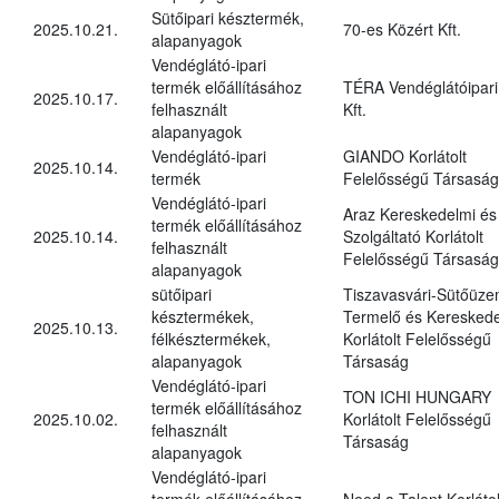
Sütőipari késztermék,
2025.10.21.
70-es Közért Kft.
alapanyagok
Vendéglátó-ipari
termék előállításához
TÉRA Vendéglátóipari
2025.10.17.
felhasznált
Kft.
alapanyagok
Vendéglátó-ipari
GIANDO Korlátolt
2025.10.14.
termék
Felelősségű Társaság
Vendéglátó-ipari
Araz Kereskedelmi és
termék előállításához
2025.10.14.
Szolgáltató Korlátolt
felhasznált
Felelősségű Társaság
alapanyagok
sütőipari
Tiszavasvári-Sütőüz
késztermékek,
Termelő és Kereskede
2025.10.13.
félkésztermékek,
Korlátolt Felelősségű
alapanyagok
Társaság
Vendéglátó-ipari
TON ICHI HUNGARY
termék előállításához
2025.10.02.
Korlátolt Felelősségű
felhasznált
Társaság
alapanyagok
Vendéglátó-ipari
termék előállításához
Need a Talent Korlátol