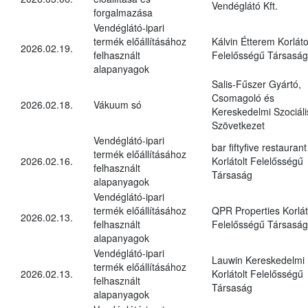
Vendéglátó Kft.
forgalmazása
Vendéglátó-ipari
termék előállításához
Kálvin Étterem Korláto
2026.02.19.
felhasznált
Felelősségű Társaság
alapanyagok
Salis-Fűszer Gyártó,
Csomagoló és
2026.02.18.
Vákuum só
Kereskedelmi Szociáli
Szövetkezet
Vendéglátó-ipari
bar fiftyfive restaurant
termék előállításához
2026.02.16.
Korlátolt Felelősségű
felhasznált
Társaság
alapanyagok
Vendéglátó-ipari
termék előállításához
QPR Properties Korlát
2026.02.13.
felhasznált
Felelősségű Társaság
alapanyagok
Vendéglátó-ipari
Lauwin Kereskedelmi
termék előállításához
2026.02.13.
Korlátolt Felelősségű
felhasznált
Társaság
alapanyagok