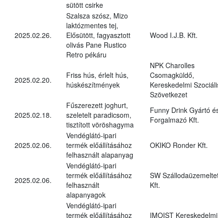
sütött csirke
Szalsza szósz, Mizo
laktózmentes tej,
2025.02.26.
Elősütött, fagyasztott
Wood I.J.B. Kft.
olivás Pane Rustico
Retro pékáru
NPK Charolles
Friss hús, érlelt hús,
Csomagküldő,
2025.02.20.
húskészítmények
Kereskedelmi Szociáli
Szövetkezet
Fűszerezett joghurt,
Funny Drink Gyártó é
2025.02.18.
szeletelt paradicsom,
Forgalmazó Kft.
tisztított vöröshagyma
Vendéglátó-ipari
2025.02.06.
termék előállításához
OKIKO Ronder Kft.
felhasznált alapanyag
Vendéglátó-ipari
termék előállításához
SW Szállodaüzemelte
2025.02.06.
felhasznált
Kft.
alapanyagok
Vendéglátó-ipari
termék előállításához
IMOIST Kereskedelmi