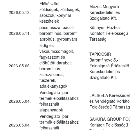
Előkészített
Mézes Mogyoró
zöldségek, zöldségek,
2026.05.13.
Kereskedelmi és
szószok, konyhai
Szolgáltató Kft.
készételek
pácmassza, pácolt
Könnyen Házhoz
2026.05.11.
baromfi hús, baromfi
Korlátolt Felelősségű
apróhús, gyrosnyárs
Társaság
lédig és
vákuumcsomagolt,
TÁPIÓCSIR
fagyasztott és
Baromfinevelő,-
előhűtött darabolt
2026.05.06.
Feldolgozó Értékesitő
baromfihús,
Kereskedelmi és
zsírszalonna,
Szolgáltató Kft.
fűszerek,
adalékanyagok
Vendéglátó-ipari
LALIBELA Kereskedel
termék előállításához
2026.05.04.
és Vendéglátó Korlátol
felhasznált
Felelősségű Társaság
alapanyagok
Vendéglátó-ipari
SAKURA GROUP FO
termék előállításához
2026.05.04.
Korlátolt Felelősségű
felhasznált