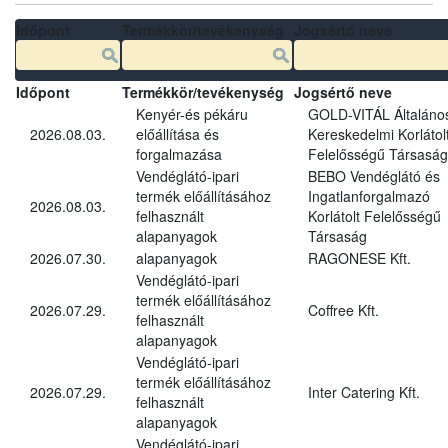
Időpont
Termékkör/tevékenység
Jogsértő neve
Időpont
Termékkör/tevékenység
Jogsértő neve
Kenyér-és pékáru
GOLD-VITÁL Általáno
2026.08.03.
előállítása és
Kereskedelmi Korlátol
forgalmazása
Felelősségű Társaság
Vendéglátó-ipari
BEBO Vendéglátó és
termék előállításához
Ingatlanforgalmazó
2026.08.03.
felhasznált
Korlátolt Felelősségű
alapanyagok
Társaság
2026.07.30.
alapanyagok
RAGONESE Kft.
Vendéglátó-ipari
termék előállításához
2026.07.29.
Coffree Kft.
felhasznált
alapanyagok
Vendéglátó-ipari
termék előállításához
2026.07.29.
Inter Catering Kft.
felhasznált
alapanyagok
Vendéglátó-ipari