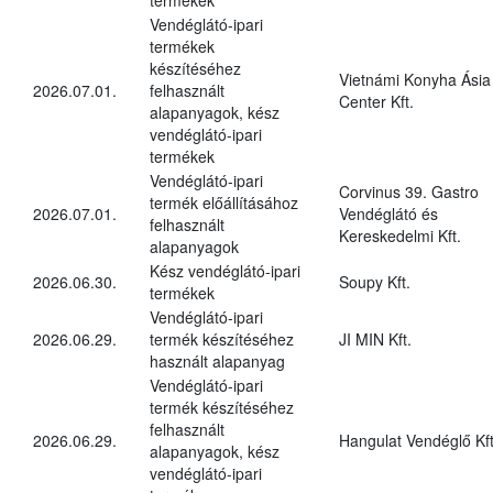
Vendéglátó-ipari
termékek
készítéséhez
Vietnámi Konyha Ásia
2026.07.01.
felhasznált
Center Kft.
alapanyagok, kész
vendéglátó-ipari
termékek
Vendéglátó-ipari
Corvinus 39. Gastro
termék előállításához
2026.07.01.
Vendéglátó és
felhasznált
Kereskedelmi Kft.
alapanyagok
Kész vendéglátó-ipari
2026.06.30.
Soupy Kft.
termékek
Vendéglátó-ipari
2026.06.29.
termék készítéséhez
JI MIN Kft.
használt alapanyag
Vendéglátó-ipari
termék készítéséhez
felhasznált
2026.06.29.
Hangulat Vendéglő Kft
alapanyagok, kész
vendéglátó-ipari