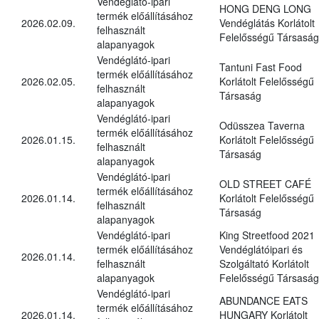
Vendéglátó-ipari
HONG DENG LONG
termék előállításához
2026.02.09.
Vendéglátás Korlátolt
felhasznált
Felelősségű Társaság
alapanyagok
Vendéglátó-ipari
Tantuni Fast Food
termék előállításához
2026.02.05.
Korlátolt Felelősségű
felhasznált
Társaság
alapanyagok
Vendéglátó-ipari
Odüsszea Taverna
termék előállításához
2026.01.15.
Korlátolt Felelősségű
felhasznált
Társaság
alapanyagok
Vendéglátó-ipari
OLD STREET CAFÉ
termék előállításához
2026.01.14.
Korlátolt Felelősségű
felhasznált
Társaság
alapanyagok
Vendéglátó-ipari
King Streetfood 2021
termék előállításához
Vendéglátóipari és
2026.01.14.
felhasznált
Szolgáltató Korlátolt
alapanyagok
Felelősségű Társaság
Vendéglátó-ipari
ABUNDANCE EATS
termék előállításához
2026.01.14.
HUNGARY Korlátolt