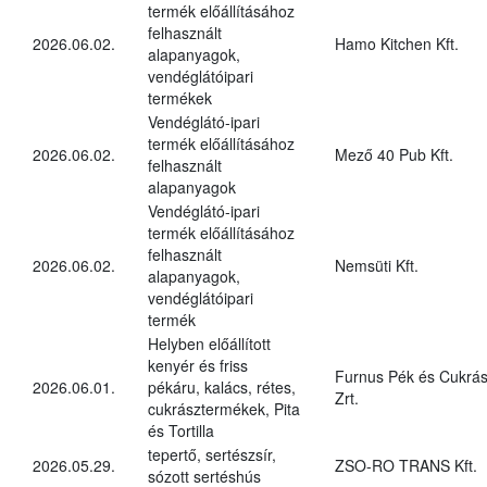
termék előállításához
felhasznált
2026.06.02.
Hamo Kitchen Kft.
alapanyagok,
vendéglátóipari
termékek
Vendéglátó-ipari
termék előállításához
2026.06.02.
Mező 40 Pub Kft.
felhasznált
alapanyagok
Vendéglátó-ipari
termék előállításához
felhasznált
2026.06.02.
Nemsüti Kft.
alapanyagok,
vendéglátóipari
termék
Helyben előállított
kenyér és friss
Furnus Pék és Cukrás
2026.06.01.
pékáru, kalács, rétes,
Zrt.
cukrásztermékek, Pita
és Tortilla
tepertő, sertészsír,
2026.05.29.
ZSO-RO TRANS Kft.
sózott sertéshús