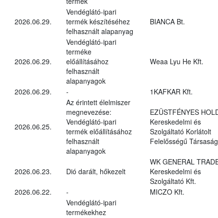
termék
Vendéglátó-ipari
2026.06.29.
termék készítéséhez
BIANCA Bt.
felhasznált alapanyag
Vendéglátó-ipari
terméke
2026.06.29.
előállításához
Weaa Lyu He Kft.
felhasznált
alapanyagok
2026.06.29.
-
1KAFKAR Kft.
Az érintett élelmiszer
megnevezése:
EZÜSTFÉNYES HOL
Vendéglátó-ipari
Kereskedelmi és
2026.06.25.
termék előállításához
Szolgáltató Korlátolt
felhasznált
Felelősségű Társaság
alapanyagok
WK GENERAL TRAD
2026.06.23.
Dió darált, hőkezelt
Kereskedelmi és
Szolgáltató Kft.
2026.06.22.
-
MICZO Kft.
Vendéglátó-ipari
termékekhez