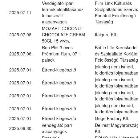
Vendéglátó-ipari
Film-Link Kulturális
termék előállításához
Szolgáltató és Szerve
2025.07.11.
felhasznált
Korlátolt Felelősségű
alapanyagok
Társaság
MOZART COCONUT
2025.07.08.
CHOCOLATE CREAM
Italguru Kft.
50CL 15 v/v%,
Ron Piet 3 éves
Bottle Life Kereskede
2025.07.08.
Prémium Rum, 07 l
és Szolgáltató Korlátol
palack
Felelősségű Társaság
jelenleg nem ismert,
2025.07.01.
Étrend-kiegészítő
felderítés folyamatba
jelenleg nem ismert,
2025.07.01.
Étrend-kiegészítő
felderítés folyamatba
jelenleg nem ismert,
2025.07.01.
Étrend-kiegészítő
felderítés folyamatba
jelenleg nem ismert,
2025.07.01.
Étrend-kiegészítő
felderítés folyamatba
2025.07.01.
Étrend-kiegészítő
Gege Factory Kft.
vendéglátóipari
Delirest Magyarorszá
2025.06.30.
alapanyagok
Kft.
Friss hús,
FÖMO-Hús Húsipari 