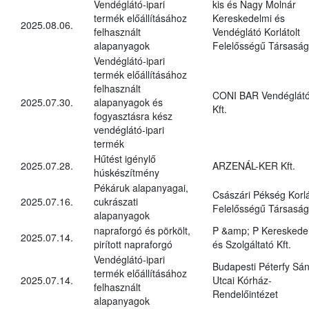
Vendéglátó-ipari
kis és Nagy Molnár
termék előállításához
Kereskedelmi és
2025.08.06.
felhasznált
Vendéglátó Korlátolt
alapanyagok
Felelősségű Társaság
Vendéglátó-ipari
termék előállításához
felhasznált
CONI BAR Vendéglát
2025.07.30.
alapanyagok és
Kft.
fogyasztásra kész
vendéglátó-ipari
termék
Hűtést igénylő
2025.07.28.
ARZENÁL-KER Kft.
húskészítmény
Pékáruk alapanyagai,
Császári Pékség Korlá
2025.07.16.
cukrászati
Felelősségű Társaság
alapanyagok
napraforgó és pörkölt,
P &amp; P Kereskede
2025.07.14.
pirított napraforgó
és Szolgáltató Kft.
Vendéglátó-ipari
Budapesti Péterfy Sá
termék előállításához
2025.07.14.
Utcai Kórház-
felhasznált
Rendelőintézet
alapanyagok