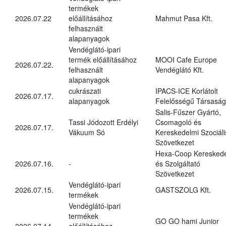
termékek
2026.07.22
előállításához
Mahmut Pasa Kft.
felhasznált
alapanyagok
Vendéglátó-ipari
termék előállításához
MOOI Cafe Europe
2026.07.22.
felhasznált
Vendéglátó Kft.
alapanyagok
cukrászati
IPACS-ICE Korlátolt
2026.07.17.
alapanyagok
Felelősségű Társaság
Salis-Fűszer Gyártó,
Tassi Jódozott Erdélyi
Csomagoló és
2026.07.17.
Vákuum Só
Kereskedelmi Szociáli
Szövetkezet
Hexa-Coop Kereskede
2026.07.16.
-
és Szolgáltató
Szövetkezet
Vendéglátó-ipari
2026.07.15.
GASTSZOLG Kft.
termékek
Vendéglátó-ipari
termékek
GO GO hami Junior
2026.07.14.
előállításához