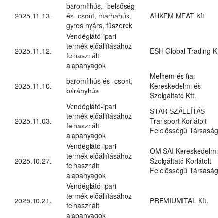
baromfihús, -belsőség
2025.11.13.
és -csont, marhahús,
AHKEM MEAT Kft.
gyros nyárs, fűszerek
Vendéglátó-ipari
termék előállításához
2025.11.12.
ESH Global Trading Kf
felhasznált
alapanyagok
Melhem és fiai
baromfihús és -csont,
2025.11.10.
Kereskedelmi és
bárányhús
Szolgáltató Kft.
Vendéglátó-ipari
STAR SZÁLLÍTÁS
termék előállításához
2025.11.03.
Transport Korlátolt
felhasznált
Felelősségű Társaság
alapanyagok
Vendéglátó-ipari
OM SAI Kereskedelmi
termék előállításához
2025.10.27.
Szolgáltató Korlátolt
felhasznált
Felelősségű Társaság
alapanyagok
Vendéglátó-ipari
termék előállításához
2025.10.21.
PREMIUMITAL Kft.
felhasznált
alapanyagok