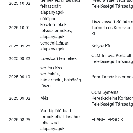
2025.10.02.
felhasznált
Felelősségű Társaság
alapanyagok
sütőipari
Tiszavasvári-Sütőüz
késztermékek,
2025.10.01.
Termelő és Kereskede
félkésztermékek,
Kft.
alapanyagok
vendéglátóipari
2025.09.25.
Kölyök Kft.
alapanyagok
CLM-Innova Korlátolt
2025.09.22.
Édesipari termékek
Felelősségű Társaság
sertés (friss
sertéshús,
2025.09.19.
Bera Tamás kistermel
hústermék), belsőség,
fűszer
OCM Systems
2025.09.02.
Méz
Kereskedelmi Korlátol
Felelősségű Társaság
Vendéglátó-ipari
termék előállításához
2025.08.25.
PLANETBPGO Kft.
felhasznált
alapanyagok