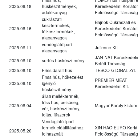
2025.06.18.
húskészítmények,
Kereskedelmi Korlátol
adalékanyag
Felelősségű Társaság
cukrászati
Bajnok Cukrászati és
késztermékek,
2025.06.16.
Kereskedelmi Korlátol
félkésztermékek,
Felelősségű Társaság
alapanyagok
vendéglátóipari
2025.06.11.
Julienne Kft.
alapanyagok
JAN-NAT Kereskedel
2025.06.10.
sertés húskészítmény
Betéti Társaság
2025.06.10.
Friss darált hús
TESCO-GLOBAL Zrt.
Friss hús, hőkezelést
PREMIER MEAT
2025.06.10.
igénylő
Kereskedelmi Kft.
húskészítmény
állati melléktermék,
friss hús, belsőség,
2025.06.04.
Magyar Károly kister
vér, húskészítmény,
tojás, fűszerek
Vendéglátó-ipari
termék előállításához
XIN HAO EURO Korlát
2025.05.26.
felhasznált
Felelősségű Társaság