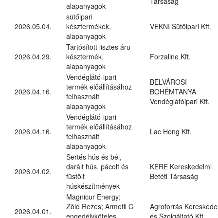
Társaság
alapanyagok
sütőipari
2026.05.04.
késztermékek,
VEKNI Sütőipari Kft.
alapanyagok
Tartósított lisztes áru
2026.04.29.
késztermék,
Forzaline Kft.
alapanyagok
Vendéglátó-ipari
BELVÁROSI
termék előállításához
2026.04.16.
BOHÉMTANYA
felhasznált
Vendéglátóipari Kft.
alapanyagok
Vendéglátó-ipari
termék előállításához
2026.04.16.
Lac Hong Kft.
felhasznált
alapanyagok
Sertés hús és bél,
darált hús, pácolt és
KERE Kereskedelmi
2026.04.02.
füstölt
Betéti Társaság
húskészítmények
Magnicur Energy;
Zöld Rezes; Armetil C
Agroforrás Kereskede
2026.04.01.
engedélyköteles
és Szolgáltató Kft.