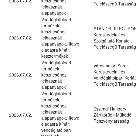
2026.07.02.
készítéséhez
Felelősségű Társaság
felhasznált
alapanyagok
Vendéglátóipari
termékek
STANDEL ELECTRON
készítéséhez
Kereskedelmi és
2026.07.02.
felhasznált
Szolgáltató Korlátolt
alapanyagok, illetve
Felelősségű Társaság
eladásra kínált
késztermékek
Vendéglátóipari
Városmajori Sarok
termékek
Kereskedelmi és
2026.07.02.
készítéséhez
Vendéglátóipari Korlát
felhasznált
Felelősségű Társaság
alapanyagok
Vendéglátóipari
termékek
készítéséhez
Essendi Hungary
felhasznált
2026.07.02.
Zártkörűen Működő
alapanyagok, illetve
Részvénytársaság
eladásra kínált
vendéglátóipari
termékek