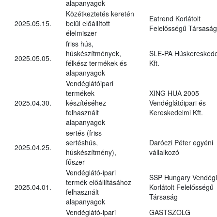
alapanyagok
Közétkeztetés keretén
Eatrend Korlátolt
2025.05.15.
belül előállított
Felelősségű Társaság
élelmiszer
friss hús,
húskészítmények,
SLE-PA Húskereskede
2025.05.05.
félkész termékek és
Kft.
alapanyagok
Vendéglátóipari
termékek
XING HUA 2005
2025.04.30.
készítéséhez
Vendéglátóipari és
felhasznált
Kereskedelmi Kft.
alapanyagok
sertés (friss
sertéshús,
Daróczi Péter egyéni
2025.04.25.
húskészítmény),
vállalkozó
fűszer
Vendéglátó-ipari
SSP Hungary Vendégl
termék előállításához
2025.04.01.
Korlátolt Felelősségű
felhasznált
Társaság
alapanyagok
Vendéglátó-ipari
GASTSZOLG