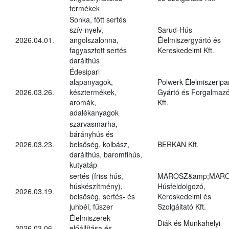
termékek
Sonka, főtt sertés
szív-nyelv,
Sarud-Hús
2026.04.01.
angolszalonna,
Élelmiszergyártó és
fagyasztott sertés
Kereskedelmi Kft.
darálthús
Édesipari
alapanyagok,
Polwerk Élelmiszeripar
2026.03.26.
késztermékek,
Gyártó és Forgalmaz
aromák,
Kft.
adalékanyagok
szarvasmarha,
bárányhús és
2026.03.23.
belsőség, kolbász,
BERKAN Kft.
darálthús, baromfihús,
kutyatáp
sertés (friss hús,
MAROSZ&amp;MAR
húskészítmény),
Húsfeldolgozó,
2026.03.19.
belsőség, sertés- és
Kereskedelmi és
juhbél, fűszer
Szolgáltató Kft.
Élelmiszerek
Diák és Munkahelyi
2026.03.06.
előállítása és