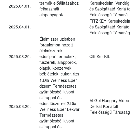
termék előállításához
Kereskedelmi Vendégl
2025.04.01.
felhasznált
és Szolgáltató Korlá to
alapanyagok
Felelősségű Társasá
FITZKEY Kereskedel
2025.04.01.
és Szolgáltató Korlátol
Felelősségű Társaság
Élelmiszer üzletben
forgalomba hozott
élelmiszerek,
2025.03.20.
édesipari termékek,
Cifi-Ker Kft.
fűszerek, alapporok,
olajok, konzervek,
bébiételek, cukor, rizs
1.Dia-Wellness Eper
dzsem Természetes
gyümölcsből kivont
sziruppal és
M-Gel Hungary Video
édesítőszerrel 2.Dia-
2025.03.20.
Delikát Korlátolt
Wellness Eper Lekvár
Felelősségű Társaság
Természetes
gyümölcsből kivont
sziruppal és