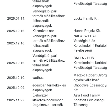
felhasznált
Felelősségű Társaság
alapanyagok
Vendéglátó-ipari
termék előállításához
2026.01.14.
Lucky Family Kft.
felhasznált
alapanyagok
2025.12.16.
Kézműves sör
Hübris Projekt Kft.
Vendéglátó-ipari
NAGY SZERÁJ
termék előállításához
Vendéglátó és
2025.12.16.
felhasznált
Kereskedelmi Korlátol
alapanyagok
Felelősségű
Vendéglátó-ipari
BALLA - HÚS
termék előállításához
2025.12.16.
Kereskedelmi Korlátol
felhasznált
Felelősségű Társaság
alapanyagok
Maczkó Róbert Györg
2025.12.10.
vadhús
egyéni vállalkozó
édesipari termékek és
Chocofive Édességgy
2025.12.09.
alapanyagok
Kft.
Élelmiszer
Asia Food Family
2025.11.27.
kiskereskedelemben
Korlátolt Felelősségű
forgalmazott termék
Társaság