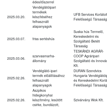
édesítőszerrel
Vendéglátóipari
termékek
UFB Services Korlátol
2025.03.20.
készítéséhez
Felelősségű Társaság
felhasznált
alapanyagok
Suska hús Termelő,
Kereskedelmi és
2025.03.07.
friss sertéshús
Szolgáltató Betéti
Társaság
TESKÁNDI AGRÁR-
szarvasmarha-
COOP Agráripari
2025.03.06.
állomány
Szolgáltató és Innová
Kft.
Vendéglátó-ipari
DURAN Szendvics
termék előállításához
Hungaria Vendéglátóip
2025.02.26.
felhasznált
és Kereskedelmi Korlá
alapanyagok
Felelősségű Társaság
Aszpikos
hidegkonyhai
2025.02.26.
készítmény, lesütött
Szivárvány Wok Kft.
csirke, bundázott,