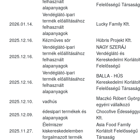
felhasznált
Felelősségű Társaság
alapanyagok
Vendéglátó-ipari
termék előállításához
2026.01.14.
Lucky Family Kft.
felhasznált
alapanyagok
2025.12.16.
Kézműves sör
Hübris Projekt Kft.
Vendéglátó-ipari
NAGY SZERÁJ
termék előállításához
Vendéglátó és
2025.12.16.
felhasznált
Kereskedelmi Korlátol
alapanyagok
Felelősségű
Vendéglátó-ipari
BALLA - HÚS
termék előállításához
2025.12.16.
Kereskedelmi Korlátol
felhasznált
Felelősségű Társaság
alapanyagok
Maczkó Róbert Györg
2025.12.10.
vadhús
egyéni vállalkozó
édesipari termékek és
Chocofive Édességgy
2025.12.09.
alapanyagok
Kft.
Élelmiszer
Asia Food Family
2025.11.27.
kiskereskedelemben
Korlátolt Felelősségű
forgalmazott termék
Társaság