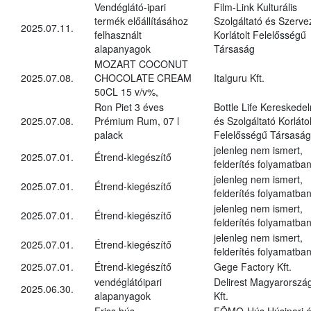
Vendéglátó-ipari
Film-Link Kulturális
termék előállításához
Szolgáltató és Szerve
2025.07.11.
felhasznált
Korlátolt Felelősségű
alapanyagok
Társaság
MOZART COCONUT
2025.07.08.
CHOCOLATE CREAM
Italguru Kft.
50CL 15 v/v%,
Ron Piet 3 éves
Bottle Life Kereskede
2025.07.08.
Prémium Rum, 07 l
és Szolgáltató Korlátol
palack
Felelősségű Társaság
jelenleg nem ismert,
2025.07.01.
Étrend-kiegészítő
felderítés folyamatba
jelenleg nem ismert,
2025.07.01.
Étrend-kiegészítő
felderítés folyamatba
jelenleg nem ismert,
2025.07.01.
Étrend-kiegészítő
felderítés folyamatba
jelenleg nem ismert,
2025.07.01.
Étrend-kiegészítő
felderítés folyamatba
2025.07.01.
Étrend-kiegészítő
Gege Factory Kft.
vendéglátóipari
Delirest Magyarorszá
2025.06.30.
alapanyagok
Kft.
Friss hús,
FÖMO-Hús Húsipari 