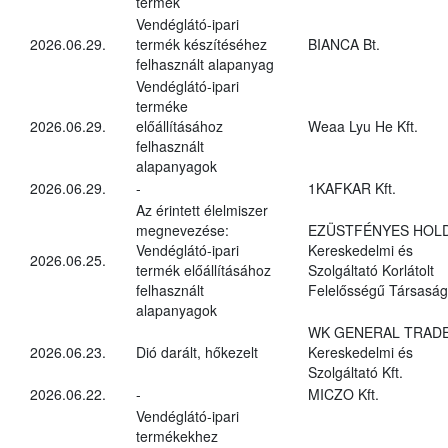
termék
Vendéglátó-ipari
2026.06.29.
termék készítéséhez
BIANCA Bt.
felhasznált alapanyag
Vendéglátó-ipari
terméke
2026.06.29.
előállításához
Weaa Lyu He Kft.
felhasznált
alapanyagok
2026.06.29.
-
1KAFKAR Kft.
Az érintett élelmiszer
megnevezése:
EZÜSTFÉNYES HOL
Vendéglátó-ipari
Kereskedelmi és
2026.06.25.
termék előállításához
Szolgáltató Korlátolt
felhasznált
Felelősségű Társaság
alapanyagok
WK GENERAL TRAD
2026.06.23.
Dió darált, hőkezelt
Kereskedelmi és
Szolgáltató Kft.
2026.06.22.
-
MICZO Kft.
Vendéglátó-ipari
termékekhez