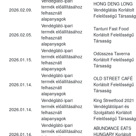
Vendéglátó-ipari
HONG DENG LONG
termék előállításához
2026.02.09.
Vendéglátás Korlátolt
felhasznált
Felelősségű Társaság
alapanyagok
Vendéglátó-ipari
Tantuni Fast Food
termék előállításához
2026.02.05.
Korlátolt Felelősségű
felhasznált
Társaság
alapanyagok
Vendéglátó-ipari
Odüsszea Taverna
termék előállításához
2026.01.15.
Korlátolt Felelősségű
felhasznált
Társaság
alapanyagok
Vendéglátó-ipari
OLD STREET CAFÉ
termék előállításához
2026.01.14.
Korlátolt Felelősségű
felhasznált
Társaság
alapanyagok
Vendéglátó-ipari
King Streetfood 2021
termék előállításához
Vendéglátóipari és
2026.01.14.
felhasznált
Szolgáltató Korlátolt
alapanyagok
Felelősségű Társaság
Vendéglátó-ipari
ABUNDANCE EATS
termék előállításához
2026.01.14.
HUNGARY Korlátolt