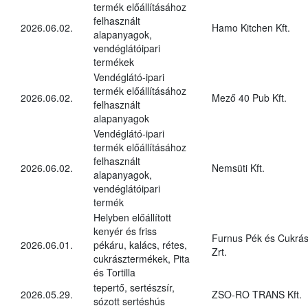
termék előállításához
felhasznált
2026.06.02.
Hamo Kitchen Kft.
alapanyagok,
vendéglátóipari
termékek
Vendéglátó-ipari
termék előállításához
2026.06.02.
Mező 40 Pub Kft.
felhasznált
alapanyagok
Vendéglátó-ipari
termék előállításához
felhasznált
2026.06.02.
Nemsüti Kft.
alapanyagok,
vendéglátóipari
termék
Helyben előállított
kenyér és friss
Furnus Pék és Cukrás
2026.06.01.
pékáru, kalács, rétes,
Zrt.
cukrásztermékek, Pita
és Tortilla
tepertő, sertészsír,
2026.05.29.
ZSO-RO TRANS Kft.
sózott sertéshús