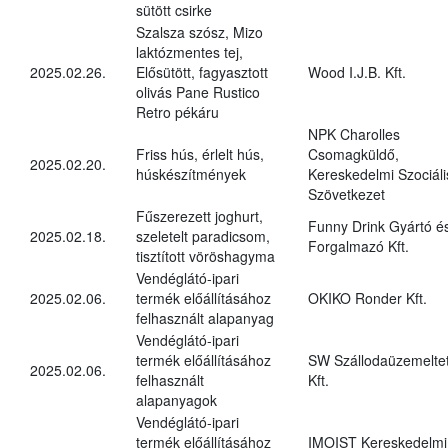
sütött csirke
Szalsza szósz, Mizo
laktózmentes tej,
2025.02.26.
Elősütött, fagyasztott
Wood I.J.B. Kft.
olivás Pane Rustico
Retro pékáru
NPK Charolles
Friss hús, érlelt hús,
Csomagküldő,
2025.02.20.
húskészítmények
Kereskedelmi Szociáli
Szövetkezet
Fűszerezett joghurt,
Funny Drink Gyártó é
2025.02.18.
szeletelt paradicsom,
Forgalmazó Kft.
tisztított vöröshagyma
Vendéglátó-ipari
2025.02.06.
termék előállításához
OKIKO Ronder Kft.
felhasznált alapanyag
Vendéglátó-ipari
termék előállításához
SW Szállodaüzemelte
2025.02.06.
felhasznált
Kft.
alapanyagok
Vendéglátó-ipari
termék előállításához
IMOIST Kereskedelmi