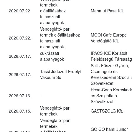
termékek
2026.07.22
előállításához
Mahmut Pasa Kft.
felhasznált
alapanyagok
Vendéglátó-ipari
termék előállításához
MOOI Cafe Europe
2026.07.22.
felhasznált
Vendéglátó Kft.
alapanyagok
cukrászati
IPACS-ICE Korlátolt
2026.07.17.
alapanyagok
Felelősségű Társaság
Salis-Fűszer Gyártó,
Tassi Jódozott Erdélyi
Csomagoló és
2026.07.17.
Vákuum Só
Kereskedelmi Szociáli
Szövetkezet
Hexa-Coop Kereskede
2026.07.16.
-
és Szolgáltató
Szövetkezet
Vendéglátó-ipari
2026.07.15.
GASTSZOLG Kft.
termékek
Vendéglátó-ipari
termékek
GO GO hami Junior
2026.07.14.
előállításához