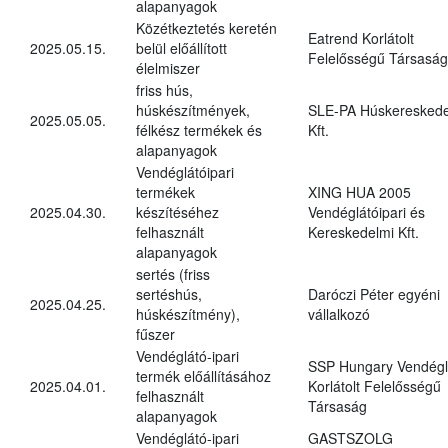
alapanyagok
Közétkeztetés keretén
Eatrend Korlátolt
2025.05.15.
belül előállított
Felelősségű Társaság
élelmiszer
friss hús,
húskészítmények,
SLE-PA Húskereskede
2025.05.05.
félkész termékek és
Kft.
alapanyagok
Vendéglátóipari
termékek
XING HUA 2005
2025.04.30.
készítéséhez
Vendéglátóipari és
felhasznált
Kereskedelmi Kft.
alapanyagok
sertés (friss
sertéshús,
Daróczi Péter egyéni
2025.04.25.
húskészítmény),
vállalkozó
fűszer
Vendéglátó-ipari
SSP Hungary Vendégl
termék előállításához
2025.04.01.
Korlátolt Felelősségű
felhasznált
Társaság
alapanyagok
Vendéglátó-ipari
GASTSZOLG