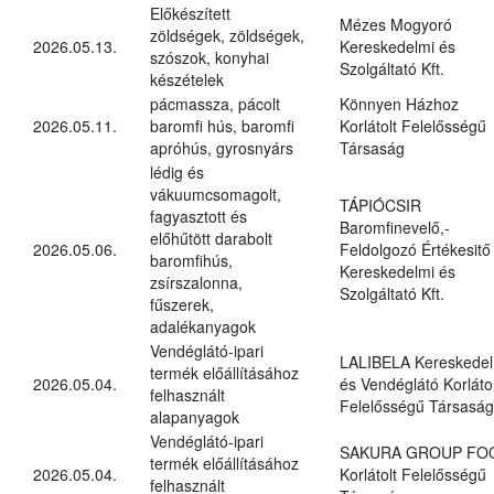
Előkészített
Mézes Mogyoró
zöldségek, zöldségek,
2026.05.13.
Kereskedelmi és
szószok, konyhai
Szolgáltató Kft.
készételek
pácmassza, pácolt
Könnyen Házhoz
2026.05.11.
baromfi hús, baromfi
Korlátolt Felelősségű
apróhús, gyrosnyárs
Társaság
lédig és
vákuumcsomagolt,
TÁPIÓCSIR
fagyasztott és
Baromfinevelő,-
előhűtött darabolt
2026.05.06.
Feldolgozó Értékesitő
baromfihús,
Kereskedelmi és
zsírszalonna,
Szolgáltató Kft.
fűszerek,
adalékanyagok
Vendéglátó-ipari
LALIBELA Kereskedel
termék előállításához
2026.05.04.
és Vendéglátó Korlátol
felhasznált
Felelősségű Társaság
alapanyagok
Vendéglátó-ipari
SAKURA GROUP FO
termék előállításához
2026.05.04.
Korlátolt Felelősségű
felhasznált