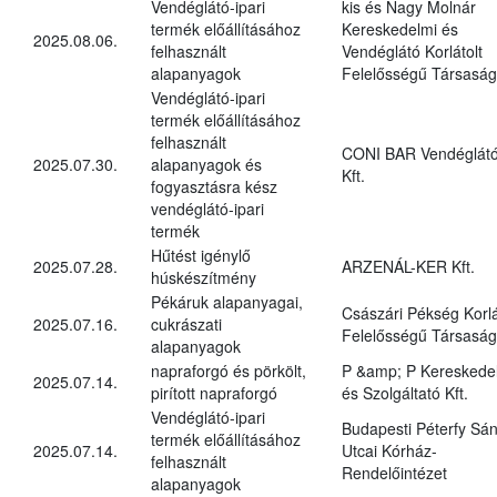
Vendéglátó-ipari
kis és Nagy Molnár
termék előállításához
Kereskedelmi és
2025.08.06.
felhasznált
Vendéglátó Korlátolt
alapanyagok
Felelősségű Társaság
Vendéglátó-ipari
termék előállításához
felhasznált
CONI BAR Vendéglát
2025.07.30.
alapanyagok és
Kft.
fogyasztásra kész
vendéglátó-ipari
termék
Hűtést igénylő
2025.07.28.
ARZENÁL-KER Kft.
húskészítmény
Pékáruk alapanyagai,
Császári Pékség Korlá
2025.07.16.
cukrászati
Felelősségű Társaság
alapanyagok
napraforgó és pörkölt,
P &amp; P Kereskede
2025.07.14.
pirított napraforgó
és Szolgáltató Kft.
Vendéglátó-ipari
Budapesti Péterfy Sá
termék előállításához
2025.07.14.
Utcai Kórház-
felhasznált
Rendelőintézet
alapanyagok