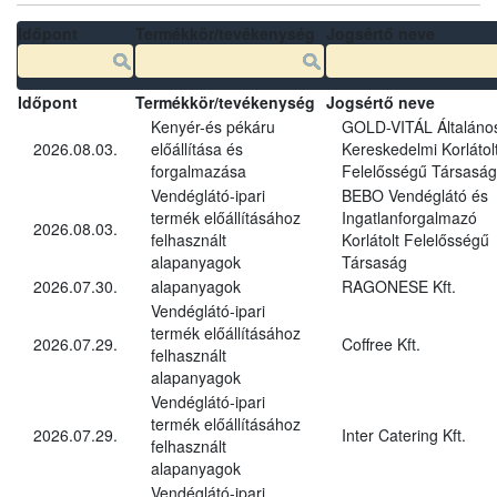
Időpont
Termékkör/tevékenység
Jogsértő neve
Időpont
Termékkör/tevékenység
Jogsértő neve
Kenyér-és pékáru
GOLD-VITÁL Általáno
2026.08.03.
előállítása és
Kereskedelmi Korlátol
forgalmazása
Felelősségű Társaság
Vendéglátó-ipari
BEBO Vendéglátó és
termék előállításához
Ingatlanforgalmazó
2026.08.03.
felhasznált
Korlátolt Felelősségű
alapanyagok
Társaság
2026.07.30.
alapanyagok
RAGONESE Kft.
Vendéglátó-ipari
termék előállításához
2026.07.29.
Coffree Kft.
felhasznált
alapanyagok
Vendéglátó-ipari
termék előállításához
2026.07.29.
Inter Catering Kft.
felhasznált
alapanyagok
Vendéglátó-ipari