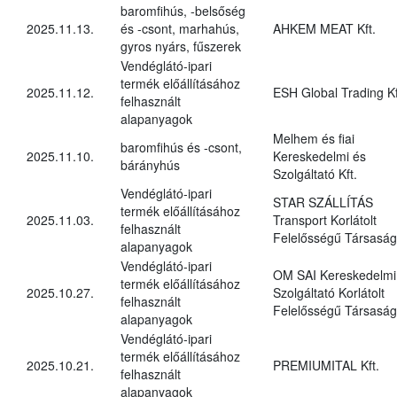
baromfihús, -belsőség
2025.11.13.
és -csont, marhahús,
AHKEM MEAT Kft.
gyros nyárs, fűszerek
Vendéglátó-ipari
termék előállításához
2025.11.12.
ESH Global Trading Kf
felhasznált
alapanyagok
Melhem és fiai
baromfihús és -csont,
2025.11.10.
Kereskedelmi és
bárányhús
Szolgáltató Kft.
Vendéglátó-ipari
STAR SZÁLLÍTÁS
termék előállításához
2025.11.03.
Transport Korlátolt
felhasznált
Felelősségű Társaság
alapanyagok
Vendéglátó-ipari
OM SAI Kereskedelmi
termék előállításához
2025.10.27.
Szolgáltató Korlátolt
felhasznált
Felelősségű Társaság
alapanyagok
Vendéglátó-ipari
termék előállításához
2025.10.21.
PREMIUMITAL Kft.
felhasznált
alapanyagok