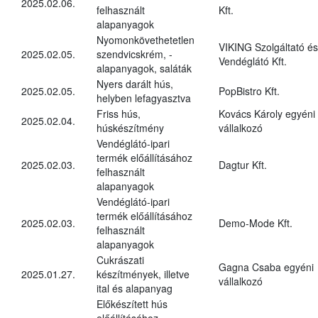
2025.02.06.
felhasznált
Kft.
alapanyagok
Nyomonkövethetetlen
VIKING Szolgáltató és
2025.02.05.
szendvicskrém, -
Vendéglátó Kft.
alapanyagok, saláták
Nyers darált hús,
2025.02.05.
PopBistro Kft.
helyben lefagyasztva
Friss hús,
Kovács Károly egyéni
2025.02.04.
húskészítmény
vállalkozó
Vendéglátó-ipari
termék előállításához
2025.02.03.
Dagtur Kft.
felhasznált
alapanyagok
Vendéglátó-ipari
termék előállításához
2025.02.03.
Demo-Mode Kft.
felhasznált
alapanyagok
Cukrászati
Gagna Csaba egyéni
2025.01.27.
készítmények, illetve
vállalkozó
ital és alapanyag
Előkészített hús
előállításához