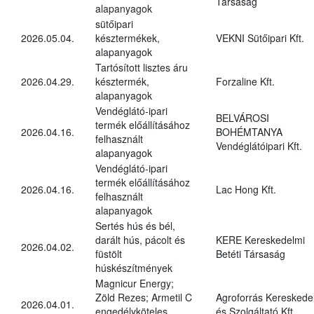
Társaság
alapanyagok
sütőipari
2026.05.04.
késztermékek,
VEKNI Sütőipari Kft.
alapanyagok
Tartósított lisztes áru
2026.04.29.
késztermék,
Forzaline Kft.
alapanyagok
Vendéglátó-ipari
BELVÁROSI
termék előállításához
2026.04.16.
BOHÉMTANYA
felhasznált
Vendéglátóipari Kft.
alapanyagok
Vendéglátó-ipari
termék előállításához
2026.04.16.
Lac Hong Kft.
felhasznált
alapanyagok
Sertés hús és bél,
darált hús, pácolt és
KERE Kereskedelmi
2026.04.02.
füstölt
Betéti Társaság
húskészítmények
Magnicur Energy;
Zöld Rezes; Armetil C
Agroforrás Kereskede
2026.04.01.
engedélyköteles
és Szolgáltató Kft.