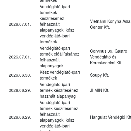
Vendéglátó-ipari
termékek
készítéséhez
Vietnámi Konyha Ásia
2026.07.01.
felhasznált
Center Kft.
alapanyagok, kész
vendéglátó-ipari
termékek
Vendéglátó-ipari
Corvinus 39. Gastro
termék előállításához
2026.07.01.
Vendéglátó és
felhasznált
Kereskedelmi Kft.
alapanyagok
Kész vendéglátó-ipari
2026.06.30.
Soupy Kft.
termékek
Vendéglátó-ipari
2026.06.29.
termék készítéséhez
JI MIN Kft.
használt alapanyag
Vendéglátó-ipari
termék készítéséhez
felhasznált
2026.06.29.
Hangulat Vendéglő Kft
alapanyagok, kész
vendéglátó-ipari