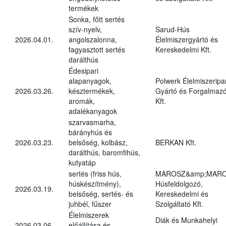
termékek
Sonka, főtt sertés
szív-nyelv,
Sarud-Hús
2026.04.01.
angolszalonna,
Élelmiszergyártó és
fagyasztott sertés
Kereskedelmi Kft.
darálthús
Édesipari
alapanyagok,
Polwerk Élelmiszeripar
2026.03.26.
késztermékek,
Gyártó és Forgalmaz
aromák,
Kft.
adalékanyagok
szarvasmarha,
bárányhús és
2026.03.23.
belsőség, kolbász,
BERKAN Kft.
darálthús, baromfihús,
kutyatáp
sertés (friss hús,
MAROSZ&amp;MAR
húskészítmény),
Húsfeldolgozó,
2026.03.19.
belsőség, sertés- és
Kereskedelmi és
juhbél, fűszer
Szolgáltató Kft.
Élelmiszerek
Diák és Munkahelyi
2026.03.06.
előállítása és