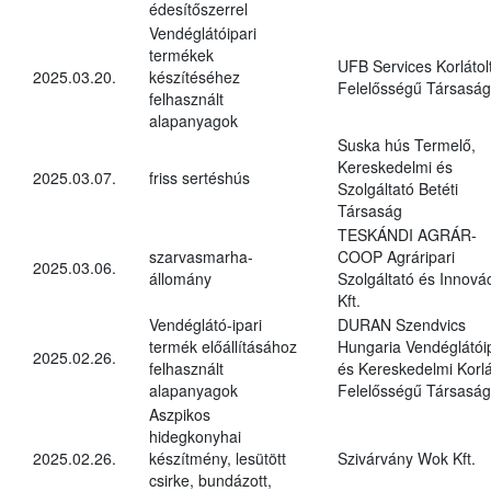
édesítőszerrel
Vendéglátóipari
termékek
UFB Services Korlátol
2025.03.20.
készítéséhez
Felelősségű Társaság
felhasznált
alapanyagok
Suska hús Termelő,
Kereskedelmi és
2025.03.07.
friss sertéshús
Szolgáltató Betéti
Társaság
TESKÁNDI AGRÁR-
szarvasmarha-
COOP Agráripari
2025.03.06.
állomány
Szolgáltató és Innová
Kft.
Vendéglátó-ipari
DURAN Szendvics
termék előállításához
Hungaria Vendéglátóip
2025.02.26.
felhasznált
és Kereskedelmi Korlá
alapanyagok
Felelősségű Társaság
Aszpikos
hidegkonyhai
2025.02.26.
készítmény, lesütött
Szivárvány Wok Kft.
csirke, bundázott,