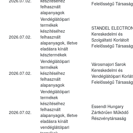
2026.07.02.
készítéséhez
Felelősségű Társaság
felhasznált
alapanyagok
Vendéglátóipari
termékek
STANDEL ELECTRON
készítéséhez
Kereskedelmi és
2026.07.02.
felhasznált
Szolgáltató Korlátolt
alapanyagok, illetve
Felelősségű Társaság
eladásra kínált
késztermékek
Vendéglátóipari
Városmajori Sarok
termékek
Kereskedelmi és
2026.07.02.
készítéséhez
Vendéglátóipari Korlát
felhasznált
Felelősségű Társaság
alapanyagok
Vendéglátóipari
termékek
készítéséhez
Essendi Hungary
felhasznált
2026.07.02.
Zártkörűen Működő
alapanyagok, illetve
Részvénytársaság
eladásra kínált
vendéglátóipari
termékek