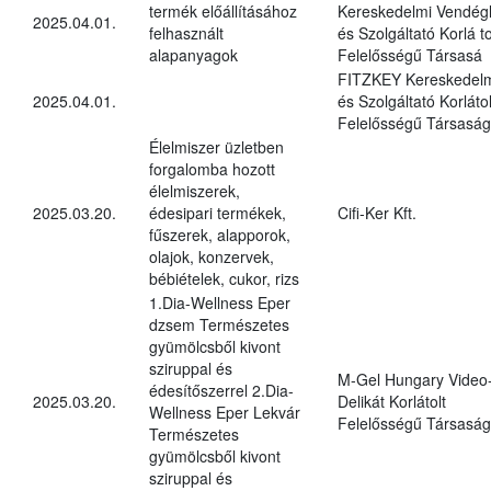
termék előállításához
Kereskedelmi Vendégl
2025.04.01.
felhasznált
és Szolgáltató Korlá to
alapanyagok
Felelősségű Társasá
FITZKEY Kereskedel
2025.04.01.
és Szolgáltató Korlátol
Felelősségű Társaság
Élelmiszer üzletben
forgalomba hozott
élelmiszerek,
2025.03.20.
édesipari termékek,
Cifi-Ker Kft.
fűszerek, alapporok,
olajok, konzervek,
bébiételek, cukor, rizs
1.Dia-Wellness Eper
dzsem Természetes
gyümölcsből kivont
sziruppal és
M-Gel Hungary Video
édesítőszerrel 2.Dia-
2025.03.20.
Delikát Korlátolt
Wellness Eper Lekvár
Felelősségű Társaság
Természetes
gyümölcsből kivont
sziruppal és