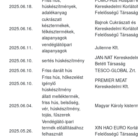
2025.06.18.
húskészítmények,
Kereskedelmi Korlátol
adalékanyag
Felelősségű Társaság
cukrászati
Bajnok Cukrászati és
késztermékek,
2025.06.16.
Kereskedelmi Korlátol
félkésztermékek,
Felelősségű Társaság
alapanyagok
vendéglátóipari
2025.06.11.
Julienne Kft.
alapanyagok
JAN-NAT Kereskedel
2025.06.10.
sertés húskészítmény
Betéti Társaság
2025.06.10.
Friss darált hús
TESCO-GLOBAL Zrt.
Friss hús, hőkezelést
PREMIER MEAT
2025.06.10.
igénylő
Kereskedelmi Kft.
húskészítmény
állati melléktermék,
friss hús, belsőség,
2025.06.04.
Magyar Károly kister
vér, húskészítmény,
tojás, fűszerek
Vendéglátó-ipari
termék előállításához
XIN HAO EURO Korlát
2025.05.26.
felhasznált
Felelősségű Társaság