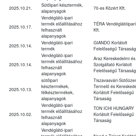
Sütőipari késztermék,
2025.10.21.
70-es Közért Kft.
alapanyagok
Vendéglátó-ipari
termék előállításához
TÉRA Vendéglátóipari
2025.10.17.
felhasznált
Kft.
alapanyagok
Vendéglátó-ipari
GIANDO Korlátolt
2025.10.14.
termék
Felelősségű Társaság
Vendéglátó-ipari
Araz Kereskedelmi és
termék előállításához
2025.10.14.
Szolgáltató Korlátolt
felhasznált
Felelősségű Társaság
alapanyagok
sütőipari
Tiszavasvári-Sütőüz
késztermékek,
Termelő és Kereskede
2025.10.13.
félkésztermékek,
Korlátolt Felelősségű
alapanyagok
Társaság
Vendéglátó-ipari
TON ICHI HUNGARY
termék előállításához
2025.10.02.
Korlátolt Felelősségű
felhasznált
Társaság
alapanyagok
Vendéglátó-ipari
termék előállításához
Need a Talent Korlátol