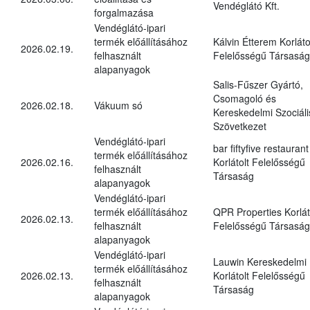
Vendéglátó Kft.
forgalmazása
Vendéglátó-ipari
termék előállításához
Kálvin Étterem Korláto
2026.02.19.
felhasznált
Felelősségű Társaság
alapanyagok
Salis-Fűszer Gyártó,
Csomagoló és
2026.02.18.
Vákuum só
Kereskedelmi Szociáli
Szövetkezet
Vendéglátó-ipari
bar fiftyfive restaurant
termék előállításához
2026.02.16.
Korlátolt Felelősségű
felhasznált
Társaság
alapanyagok
Vendéglátó-ipari
termék előállításához
QPR Properties Korlát
2026.02.13.
felhasznált
Felelősségű Társaság
alapanyagok
Vendéglátó-ipari
Lauwin Kereskedelmi
termék előállításához
2026.02.13.
Korlátolt Felelősségű
felhasznált
Társaság
alapanyagok