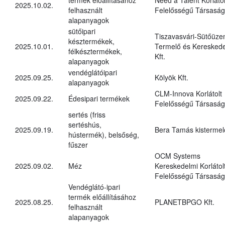
2025.10.02.
felhasznált
Felelősségű Társaság
alapanyagok
sütőipari
Tiszavasvári-Sütőüz
késztermékek,
2025.10.01.
Termelő és Kereskede
félkésztermékek,
Kft.
alapanyagok
vendéglátóipari
2025.09.25.
Kölyök Kft.
alapanyagok
CLM-Innova Korlátolt
2025.09.22.
Édesipari termékek
Felelősségű Társaság
sertés (friss
sertéshús,
2025.09.19.
Bera Tamás kistermel
hústermék), belsőség,
fűszer
OCM Systems
2025.09.02.
Méz
Kereskedelmi Korlátol
Felelősségű Társaság
Vendéglátó-ipari
termék előállításához
2025.08.25.
PLANETBPGO Kft.
felhasznált
alapanyagok