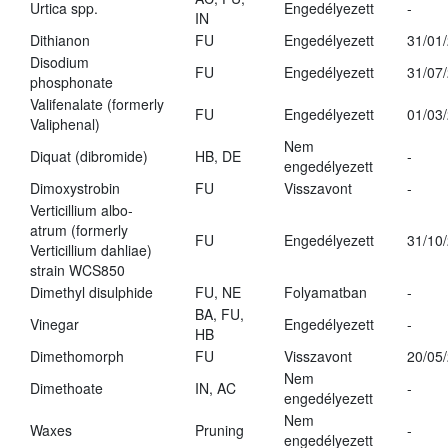
Urtica spp.
Engedélyezett
-
IN
Dithianon
FU
Engedélyezett
31/01
Disodium
FU
Engedélyezett
31/07
phosphonate
Valifenalate (formerly
FU
Engedélyezett
01/03
Valiphenal)
Nem
Diquat (dibromide)
HB, DE
-
engedélyezett
Dimoxystrobin
FU
Visszavont
-
Verticillium albo-
atrum (formerly
FU
Engedélyezett
31/10
Verticillium dahliae)
strain WCS850
Dimethyl disulphide
FU, NE
Folyamatban
-
BA, FU,
Vinegar
Engedélyezett
-
HB
Dimethomorph
FU
Visszavont
20/05
Nem
Dimethoate
IN, AC
-
engedélyezett
Nem
Waxes
Pruning
-
engedélyezett