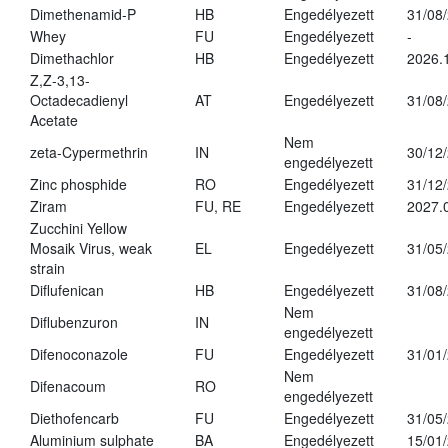
Dimethenamid-P
HB
Engedélyezett
31/08
Whey
FU
Engedélyezett
-
Dimethachlor
HB
Engedélyezett
2026.
Z,Z-3,13-
Octadecadienyl
AT
Engedélyezett
31/08
Acetate
Nem
zeta-Cypermethrin
IN
30/12
engedélyezett
Zinc phosphide
RO
Engedélyezett
31/12
Ziram
FU, RE
Engedélyezett
2027.
Zucchini Yellow
Mosaik Virus, weak
EL
Engedélyezett
31/05
strain
Diflufenican
HB
Engedélyezett
31/08
Nem
Diflubenzuron
IN
engedélyezett
Difenoconazole
FU
Engedélyezett
31/01
Nem
Difenacoum
RO
engedélyezett
Diethofencarb
FU
Engedélyezett
31/05
Aluminium sulphate
BA
Engedélyezett
15/01