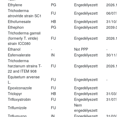
Ethylene
PG
Engedélyezett
2026.
Trichoderma
FU
Engedélyezett
06/07
atroviride strain SC1
Ethofumesate
HB
Engedélyezett
31/10
Ethephon
PG
Engedélyezett
2039.
Trichoderma gamsii
(formerly T. viride)
FU
Engedélyezett
2026.
strain ICC080
Ethanol
-
Not PPP
-
Esfenvalerate
IN
Engedélyezett
30/11
Trichoderma
harzianum strains T-
FU
Engedélyezett
2026.
22 and ITEM 908
Equisetum arvense
FU
Engedélyezett
-
L.
Epoxiconazole
FU
Engedélyezett
Triclopyr
HB
Engedélyezett
31/03
Trifloxystrobin
FU
Engedélyezett
31/07
Nem
Triflumizole
FU
engedélyezett
Triflumuron
IN
Engedélyezett
31/03