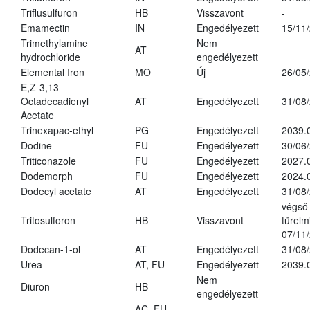
Triflusulfuron
HB
Visszavont
-
Emamectin
IN
Engedélyezett
15/11
Trimethylamine
Nem
AT
hydrochloride
engedélyezett
Elemental Iron
MO
Új
26/05
E,Z-3,13-
Octadecadienyl
AT
Engedélyezett
31/08
Acetate
Trinexapac-ethyl
PG
Engedélyezett
2039.
Dodine
FU
Engedélyezett
30/06
Triticonazole
FU
Engedélyezett
2027.
Dodemorph
FU
Engedélyezett
2024.
Dodecyl acetate
AT
Engedélyezett
31/08
végső
Tritosulforon
HB
Visszavont
türelmi
07/11
Dodecan-1-ol
AT
Engedélyezett
31/08
Urea
AT, FU
Engedélyezett
2039.
Nem
Diuron
HB
engedélyezett
AC, FU,