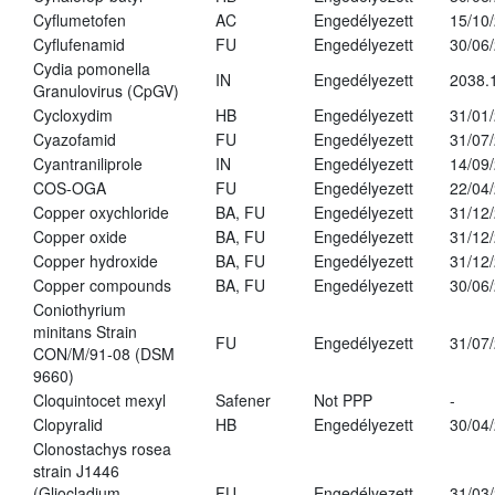
Cyflumetofen
AC
Engedélyezett
15/10
Cyflufenamid
FU
Engedélyezett
30/06
Cydia pomonella
IN
Engedélyezett
2038.
Granulovirus (CpGV)
Cycloxydim
HB
Engedélyezett
31/01
Cyazofamid
FU
Engedélyezett
31/07
Cyantraniliprole
IN
Engedélyezett
14/09
COS-OGA
FU
Engedélyezett
22/04
Copper oxychloride
BA, FU
Engedélyezett
31/12
Copper oxide
BA, FU
Engedélyezett
31/12
Copper hydroxide
BA, FU
Engedélyezett
31/12
Copper compounds
BA, FU
Engedélyezett
30/06
Coniothyrium
minitans Strain
FU
Engedélyezett
31/07
CON/M/91-08 (DSM
9660)
Cloquintocet mexyl
Safener
Not PPP
-
Clopyralid
HB
Engedélyezett
30/04
Clonostachys rosea
strain J1446
(Gliocladium
FU
Engedélyezett
31/03