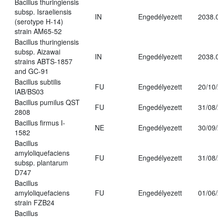
Bacillus thuringiensis
subsp. Israeliensis
IN
Engedélyezett
2038.
(serotype H-14)
strain AM65-52
Bacillus thuringiensis
subsp. Aizawai
IN
Engedélyezett
2038.
strains ABTS-1857
and GC-91
Bacillus subtilis
FU
Engedélyezett
20/10
IAB/BS03
Bacillus pumilus QST
FU
Engedélyezett
31/08
2808
Bacillus firmus I-
NE
Engedélyezett
30/09
1582
Bacillus
amyloliquefaciens
FU
Engedélyezett
31/08
subsp. plantarum
D747
Bacillus
amyloliquefaciens
FU
Engedélyezett
01/06
strain FZB24
Bacillus