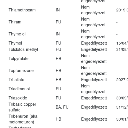
engedélyezett
Nem
Thiamethoxam
IN
2019.
engedélyezett
Nem
Thiram
FU
-
engedélyezett
Nem
Thyme oil
IN
-
engedélyezett
Thymol
FU
Engedélyezett
15/04
Tolclofos-methyl
FU
Engedélyezett
31/08
Nem
Tolpyralate
HB
-
engedélyezett
Nem
Topramezone
HB
-
engedélyezett
Tri-allate
HB
Engedélyezett
2027.
Nem
Triadimenol
FU
engedélyezett
Triazoxide
FU
Engedélyezett
30/09
Tribasic copper
BA, FU
Engedélyezett
31/12
sulfate
Tribenuron (aka
HB
Engedélyezett
30/01
metometuron)