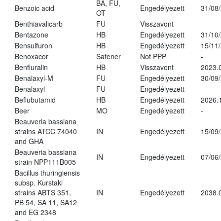
BA, FU,
Benzoic acid
Engedélyezett
31/08
OT
Benthiavalicarb
FU
Visszavont
Bentazone
HB
Engedélyezett
31/10
Bensulfuron
HB
Engedélyezett
15/11
Benoxacor
Safener
Not PPP
-
Benfluralin
HB
Visszavont
2023.
Benalaxyl-M
FU
Engedélyezett
30/09
Benalaxyl
FU
Engedélyezett
Beflubutamid
HB
Engedélyezett
2026.
Beer
MO
Engedélyezett
-
Beauveria bassiana
strains ATCC 74040
IN
Engedélyezett
15/09
and GHA
Beauveria bassiana
IN
Engedélyezett
07/06
strain NPP111B005
Bacillus thuringiensis
subsp. Kurstaki
strains ABTS 351,
IN
Engedélyezett
2038.
PB 54, SA 11, SA12
and EG 2348