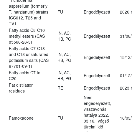
Trichoderma
asperellum (formerly
T. harzianum) strains
FU
Engedélyezett
2026.
ICC012, T25 and
TV1
Fatty acids C8-C10
IN, AC,
methyl esters (CAS
Engedélyezett
31/08
HB, PG
85566-26-3)
Fatty acids C7-C18
and C18 unsaturated
IN, AC,
Engedélyezett
15/12
potassium salts (CAS
HB, PG
67701-09-1)
Fatty acids C7 to
IN, AC,
Engedélyezett
01/12
C20
HB, PG
Fat distilation
RE
Engedélyezett
2023.
residues
Nem
engedélyezett,
visszavonás
hatálya 2022.
Famoxadone
FU
16/03
03.16., végső
türelmi idő