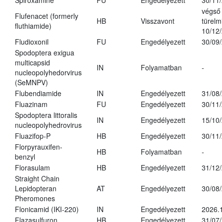
Spiroxamine
FU
Engedélyezett
30/11
végső
Flufenacet (formerly
HB
Visszavont
türelmi
fluthiamide)
10/12
Fludioxonil
FU
Engedélyezett
30/09
Spodoptera exigua
multicapsid
IN
Folyamatban
-
nucleopolyhedorvirus
(SeMNPV)
Flubendiamide
IN
Engedélyezett
31/08
Fluazinam
FU
Engedélyezett
30/11
Spodoptera littoralis
IN
Engedélyezett
15/10
nucleopolyhedrovirus
Fluazifop-P
HB
Engedélyezett
30/11
Florpyrauxifen-
HB
Folyamatban
-
benzyl
Florasulam
HB
Engedélyezett
31/12
Straight Chain
Lepidopteran
AT
Engedélyezett
30/08
Pheromones
Flonicamid (IKI-220)
IN
Engedélyezett
2026.
Flazasulfuron
HB
Engedélyezett
31/07