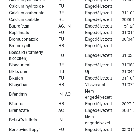
Calcium hydroxide
FU
Engedélyezett
-
Calcium carbonate
RE
Engedélyezett
31/10
Calcium carbide
RE
Engedélyezett
2026.
Buprofezin
AC, IN
Engedélyezett
15/12
Bupirimate
FU
Engedélyezett
31/01
Bromuconazole
FU
Engedélyezett
30/04
Bromoxynil
HB
Engedélyezett
Boscalid (formerly
FU
Engedélyezett
31/03
nicobifen)
Blood meal
RE
Engedélyezett
31/08
Bixlozone
HB
Új
21/04
Bixafen
FU
Engedélyezett
31/10
Bispyribac
HB
Visszavont
31/07
Nem
Bifenthrin
IN, AC
engedélyezett
Bifenox
HB
Engedélyezett
2027.
Bifenazate
AC
Engedélyezett
2037.
Nem
Beta-Cyfluthrin
IN
engedélyezett
Benzovindiflupyr
FU
Engedélyezett
02/01