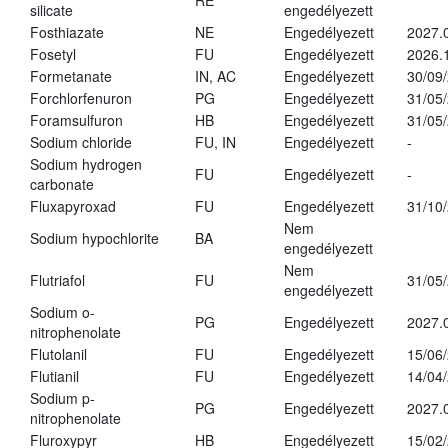
RE
silicate
engedélyezett
Fosthiazate
NE
Engedélyezett
2027.
Fosetyl
FU
Engedélyezett
2026.
Formetanate
IN, AC
Engedélyezett
30/09
Forchlorfenuron
PG
Engedélyezett
31/05
Foramsulfuron
HB
Engedélyezett
31/05
Sodium chloride
FU, IN
Engedélyezett
-
Sodium hydrogen
FU
Engedélyezett
-
carbonate
Fluxapyroxad
FU
Engedélyezett
31/10
Nem
Sodium hypochlorite
BA
engedélyezett
Nem
Flutriafol
FU
31/05
engedélyezett
Sodium o-
PG
Engedélyezett
2027.
nitrophenolate
Flutolanil
FU
Engedélyezett
15/06
Flutianil
FU
Engedélyezett
14/04
Sodium p-
PG
Engedélyezett
2027.
nitrophenolate
Fluroxypyr
HB
Engedélyezett
15/02