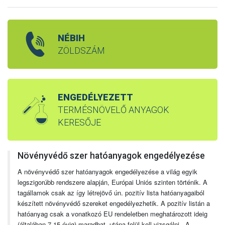
NÉBIH
ZÖLDSZÁM
ENGEDÉLYEZETT
TERMÉSNÖVELŐ ANYAGOK
KERESŐJE
Növényvédő szer hatóanyagok engedélyezése
A növényvédő szer hatóanyagok engedélyezése a világ egyik
legszigorúbb rendszere alapján, Európai Uniós szinten történik. A
tagállamok csak az így létrejövő ún. pozitív lista hatóanyagaiból
készített növényvédő szereket engedélyezhetik. A pozitív listán a
hatóanyag csak a vonatkozó EU rendeletben meghatározott ideig
(általában 7-15 évig) maradhat, utána felül kell vizsgálni. A