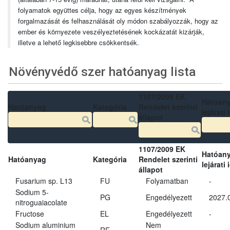
folyamatok együttes célja, hogy az egyes készítmények
forgalmazását és felhasználását oly módon szabályozzák, hogy az
ember és környezete veszélyeztetésének kockázatát kizárják,
illetve a lehető legkisebbre csökkentsék.
Növényvédő szer hatóanyag lista
1107/2009 EK
Hatóan
Hatóanyag
Kategória
Rendelet szerinti
lejárati 
állapot
1107/2009 EK
Hatóan
Hatóanyag
Kategória
Rendelet szerinti
lejárati 
állapot
Fusarium sp. L13
FU
Folyamatban
-
Sodium 5-
PG
Engedélyezett
2027.
nitroguaiacolate
Fructose
EL
Engedélyezett
-
Sodium aluminium
Nem