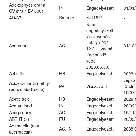
Adoxophyes orana
IN
Engedélyezett
31/01
GV strain BV-0001
AD-67
Safener
Not PPP
-
Nem
engedélyezett,
visszavonás
hatálya 2021.
Acrinathrin
AC
31/12
12.31., végső
türelmi idő
vége
2023.06.30.
Aclonifen
HB
Engedélyezett
2026.
végső
Acibenzolar-S-methyl
PA
Visszavont
türelmi
(benzothiadiazole)
10/07
Acetic acid
HB
Engedélyezett
2026.
Acetamiprid
IN
Engedélyezett
28/02
Acequinocyl
AC
Engedélyezett
15/11
ABE-IT 56
FU
Engedélyezett
20/05
Abamectin (aka
AC, IN
Engedélyezett
2038.
avermectin)