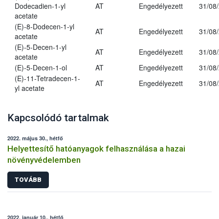
Dodecadien-1-yl
AT
Engedélyezett
31/08
acetate
(E)-8-Dodecen-1-yl
AT
Engedélyezett
31/08
acetate
(E)-5-Decen-1-yl
AT
Engedélyezett
31/08
acetate
(E)-5-Decen-1-ol
AT
Engedélyezett
31/08
(E)-11-Tetradecen-1-
AT
Engedélyezett
31/08
yl acetate
Kapcsolódó tartalmak
2022. május 30., hétfő
Helyettesítő hatóanyagok felhasználása a hazai
növényvédelemben
TOVÁBB
2022. január 10., hétfő