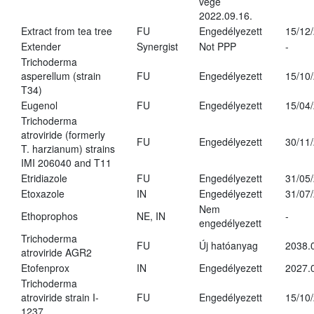
vége
2022.09.16.
Extract from tea tree
FU
Engedélyezett
15/12
Extender
Synergist
Not PPP
-
Trichoderma
asperellum (strain
FU
Engedélyezett
15/10
T34)
Eugenol
FU
Engedélyezett
15/04
Trichoderma
atroviride (formerly
FU
Engedélyezett
30/11
T. harzianum) strains
IMI 206040 and T11
Etridiazole
FU
Engedélyezett
31/05
Etoxazole
IN
Engedélyezett
31/07
Nem
Ethoprophos
NE, IN
-
engedélyezett
Trichoderma
FU
Új hatóanyag
2038.
atroviride AGR2
Etofenprox
IN
Engedélyezett
2027.
Trichoderma
atroviride strain I-
FU
Engedélyezett
15/10
1237