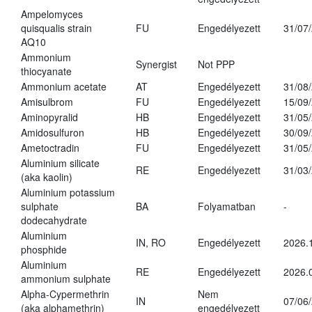
Ampelomyces
quisqualis strain
FU
Engedélyezett
31/07
AQ10
Ammonium
Synergist
Not PPP
thiocyanate
Ammonium acetate
AT
Engedélyezett
31/08
Amisulbrom
FU
Engedélyezett
15/09
Aminopyralid
HB
Engedélyezett
31/05
Amidosulfuron
HB
Engedélyezett
30/09
Ametoctradin
FU
Engedélyezett
31/05
Aluminium silicate
RE
Engedélyezett
31/03
(aka kaolin)
Aluminium potassium
sulphate
BA
Folyamatban
-
dodecahydrate
Aluminium
IN, RO
Engedélyezett
2026.
phosphide
Aluminium
RE
Engedélyezett
2026.
ammonium sulphate
Alpha-Cypermethrin
Nem
IN
07/06
(aka alphamethrin)
engedélyezett