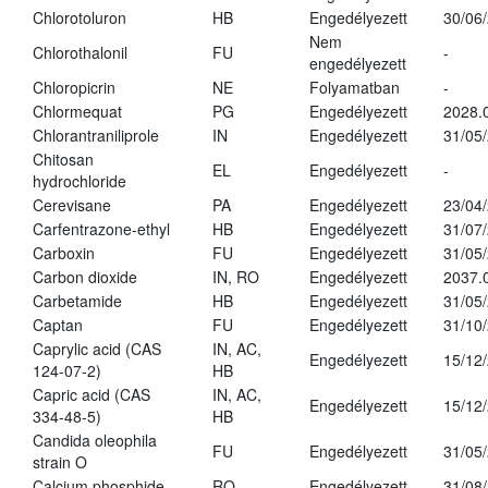
Chlorotoluron
HB
Engedélyezett
30/06
Nem
Chlorothalonil
FU
-
engedélyezett
Chloropicrin
NE
Folyamatban
-
Chlormequat
PG
Engedélyezett
2028.
Chlorantraniliprole
IN
Engedélyezett
31/05
Chitosan
EL
Engedélyezett
-
hydrochloride
Cerevisane
PA
Engedélyezett
23/04
Carfentrazone-ethyl
HB
Engedélyezett
31/07
Carboxin
FU
Engedélyezett
31/05
Carbon dioxide
IN, RO
Engedélyezett
2037.
Carbetamide
HB
Engedélyezett
31/05
Captan
FU
Engedélyezett
31/10
Caprylic acid (CAS
IN, AC,
Engedélyezett
15/12
124-07-2)
HB
Capric acid (CAS
IN, AC,
Engedélyezett
15/12
334-48-5)
HB
Candida oleophila
FU
Engedélyezett
31/05
strain O
Calcium phosphide
RO
Engedélyezett
31/08