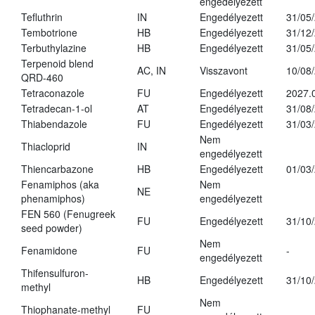
engedélyezett
Tefluthrin
IN
Engedélyezett
31/05
Tembotrione
HB
Engedélyezett
31/12
Terbuthylazine
HB
Engedélyezett
31/05
Terpenoid blend
AC, IN
Visszavont
10/08
QRD-460
Tetraconazole
FU
Engedélyezett
2027.
Tetradecan-1-ol
AT
Engedélyezett
31/08
Thiabendazole
FU
Engedélyezett
31/03
Nem
Thiacloprid
IN
engedélyezett
Thiencarbazone
HB
Engedélyezett
01/03
Fenamiphos (aka
Nem
NE
phenamiphos)
engedélyezett
FEN 560 (Fenugreek
FU
Engedélyezett
31/10
seed powder)
Nem
Fenamidone
FU
-
engedélyezett
Thifensulfuron-
HB
Engedélyezett
31/10
methyl
Nem
Thiophanate-methyl
FU