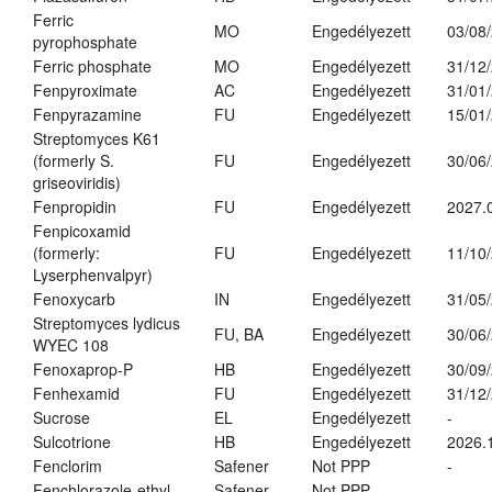
Ferric
MO
Engedélyezett
03/08
pyrophosphate
Ferric phosphate
MO
Engedélyezett
31/12
Fenpyroximate
AC
Engedélyezett
31/01
Fenpyrazamine
FU
Engedélyezett
15/01
Streptomyces K61
(formerly S.
FU
Engedélyezett
30/06
griseoviridis)
Fenpropidin
FU
Engedélyezett
2027.
Fenpicoxamid
(formerly:
FU
Engedélyezett
11/10
Lyserphenvalpyr)
Fenoxycarb
IN
Engedélyezett
31/05
Streptomyces lydicus
FU, BA
Engedélyezett
30/06
WYEC 108
Fenoxaprop-P
HB
Engedélyezett
30/09
Fenhexamid
FU
Engedélyezett
31/12
Sucrose
EL
Engedélyezett
-
Sulcotrione
HB
Engedélyezett
2026.
Fenclorim
Safener
Not PPP
-
Fenchlorazole-ethyl
Safener
Not PPP
-