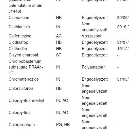
catenulatum strain
J1446)
Clomazone
HB
Engedélyezett
30/09
Nem
Clothiadinin
IN
2019.
engedélyezett
Clofentezine
AC
Visszavont
Clodinafop
HB
Engedélyezett
31/07
Clethodim
HB
Engedélyezett
15/12
Clayed charcoal
ST
Engedélyezett
-
Chromobacterium
subtsugae PRAA4-
IN
Folyamatban
-
1T
Chromafenozide
IN
Engedélyezett
31/03
Nem
Chlorsulfuron
HB
engedélyezett
Nem
Chlorpyrifos-methyl
IN, AC
engedélyezett
Nem
Chlorpyrifos
IN, AC
engedélyezett
Nem
Chlorpropham
PG, HB
-
engedélyezett