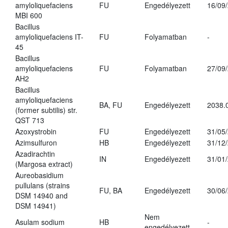
amyloliquefaciens
FU
Engedélyezett
16/09
MBI 600
Bacillus
amyloliquefaciens IT-
FU
Folyamatban
-
45
Bacillus
amyloliquefaciens
FU
Folyamatban
27/09
AH2
Bacillus
amyloliquefaciens
BA, FU
Engedélyezett
2038.
(former subtilis) str.
QST 713
Azoxystrobin
FU
Engedélyezett
31/05
Azimsulfuron
HB
Engedélyezett
31/12
Azadirachtin
IN
Engedélyezett
31/01
(Margosa extract)
Aureobasidium
pullulans (strains
FU, BA
Engedélyezett
30/06
DSM 14940 and
DSM 14941)
Nem
Asulam sodium
HB
-
engedélyezett