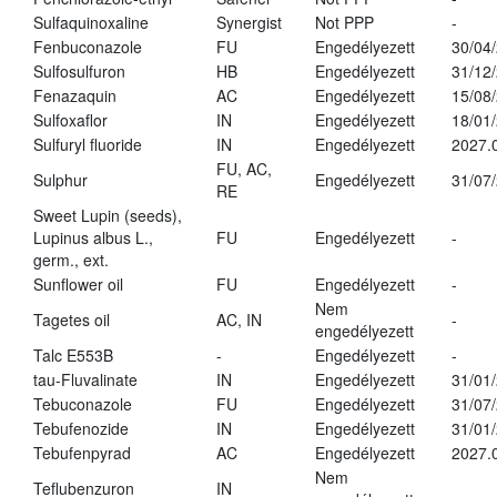
Sulfaquinoxaline
Synergist
Not PPP
-
Fenbuconazole
FU
Engedélyezett
30/04
Sulfosulfuron
HB
Engedélyezett
31/12
Fenazaquin
AC
Engedélyezett
15/08
Sulfoxaflor
IN
Engedélyezett
18/01
Sulfuryl fluoride
IN
Engedélyezett
2027.
FU, AC,
Sulphur
Engedélyezett
31/07
RE
Sweet Lupin (seeds),
Lupinus albus L.,
FU
Engedélyezett
-
germ., ext.
Sunflower oil
FU
Engedélyezett
-
Nem
Tagetes oil
AC, IN
-
engedélyezett
Talc E553B
-
Engedélyezett
-
tau-Fluvalinate
IN
Engedélyezett
31/01
Tebuconazole
FU
Engedélyezett
31/07
Tebufenozide
IN
Engedélyezett
31/01
Tebufenpyrad
AC
Engedélyezett
2027.
Nem
Teflubenzuron
IN