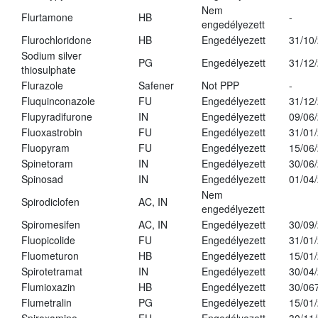
Nem
Flurtamone
HB
-
engedélyezett
Flurochloridone
HB
Engedélyezett
31/10
Sodium silver
PG
Engedélyezett
31/12
thiosulphate
Flurazole
Safener
Not PPP
-
Fluquinconazole
FU
Engedélyezett
31/12
Flupyradifurone
IN
Engedélyezett
09/06
Fluoxastrobin
FU
Engedélyezett
31/01
Fluopyram
FU
Engedélyezett
15/06
Spinetoram
IN
Engedélyezett
30/06
Spinosad
IN
Engedélyezett
01/04
Nem
Spirodiclofen
AC, IN
engedélyezett
Spiromesifen
AC, IN
Engedélyezett
30/09
Fluopicolide
FU
Engedélyezett
31/01
Fluometuron
HB
Engedélyezett
15/01
Spirotetramat
IN
Engedélyezett
30/04
Flumioxazin
HB
Engedélyezett
30/06
Flumetralin
PG
Engedélyezett
15/01