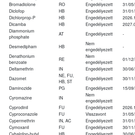
Bromadiolone
RO
Engedélyezett
31/05
Diclofop
HB
Engedélyezett
31/01
Dichlorprop-P
HB
Engedélyezett
2026.
Dicamba
HB
Engedélyezett
2027.
Diammonium
AT
Engedélyezett
-
phosphate
Nem
Desmedipham
HB
-
engedélyezett
Denathonium
Nem
RE
01/12
benzoate
engedélyezett
Deltamethrin
IN
Engedélyezett
30/06
NE, FU,
Dazomet
Engedélyezett
30/11
HB, ST
Daminozide
PG
Engedélyezett
15/09
Nem
Cyromazine
IN
engedélyezett
Cyprodinil
FU
Engedélyezett
2026.
Cyproconazole
FU
Visszavont
31/05
Cypermethrin
IN, AC
Engedélyezett
31/01
Cymoxanil
FU
Engedélyezett
30/11
Cyhalofop-butyl
HB
Engedélyezett
30/06