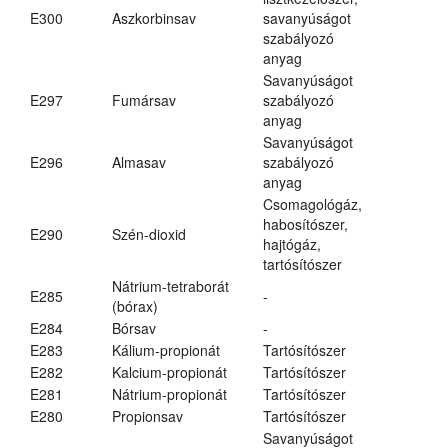
E300
Aszkorbinsav
savanyúságot
szabályozó
anyag
Savanyúságot
E297
Fumársav
szabályozó
anyag
Savanyúságot
E296
Almasav
szabályozó
anyag
Csomagológáz,
habosítószer,
E290
Szén-dioxid
hajtógáz,
tartósítószer
Nátrium-tetraborát
E285
-
(bórax)
E284
Bórsav
-
E283
Kálium-propionát
Tartósítószer
E282
Kalcium-propionát
Tartósítószer
E281
Nátrium-propionát
Tartósítószer
E280
Propionsav
Tartósítószer
Savanyúságot