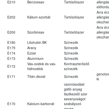
E210
Benzoesav
Tartósítószer
allergiá
előfordu
Arra ér
E202
Kálium-szorbát
Tartósítószer
allergiá
okozhat
Arra ér
E200
Szorbinsav
Tartósítószer
allergiá
okozhat
E180
Litolrubin BK
Színezék
E175
Arany
Színezék
E174
Ezüst
Színezék
E173
Alumínium
Színezék
Vas-oxidok és vas-
Kontraszterősítő
E172
hidroxidok
színezék
genotox
E171
Titán-dioxid
Színezék
ki
csomósodást
gátló anyag
lisztkezelő szer
savanyúságot
E170
Kalcium-karbonát
szabályozó
anyag