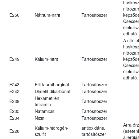
húskés
nitroza
E250
Nátrium-nitrit
Tartósítószer
képződé
Csecsem
élelmis
adható.
A nitrit
húskés
nitroza
E249
Kálium-nitrit
Tartósítószer
képződé
Csecsem
élelmis
adható.
E243
Etil-lauroil-arginát
Tartósítószer
E242
Dimetil-dikarbonát
Tartósítószer
Hexametilén-
E239
Tartósítószer
tetramin
E235
Natamicin
Tartósítószer
E234
Nizin
Tartósítószer
Arra ér
Kálium-hidrogén-
antioxidáns,
E228
(eseten
szulfit
tartósítószer
allergiá