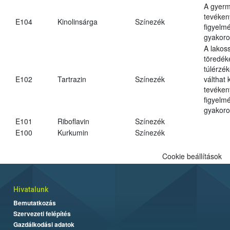
A gyer
tevéken
E104
Kinolinsárga
Színezék
figyelm
gyakoro
A lakos
töredék
túlérzék
E102
Tartrazin
Színezék
válthat
tevéken
figyelm
gyakoro
E101
Riboflavin
Színezék
E100
Kurkumin
Színezék
Cookie beállítások
Hivatalunk
Bemutatkozás
Szervezeti felépítés
Gazdálkodási adatok