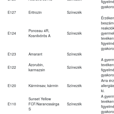
figyelm
gyakoro
E127
Eritrozin
Színezék
Érzéken
beszámo
reakciók
Ponceau 4R,
E124
Színezék
gyerme
Kosnilvörös A
tevéken
figyelm
gyakoro
E123
Amarant
Színezék
A gyer
Azorubin,
tevéken
E122
Színezék
karmazsin
figyelm
gyakoro
Arra ér
E120
Kárminsav, kármin
Színezék
allergiá
ki.
A gyer
Sunset Yellow
tevéken
E110
FCF/Narancssárga
Színezék
figyelm
S
gyakoro