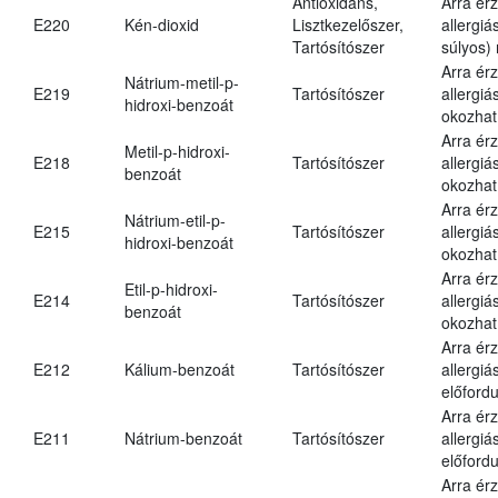
Antioxidáns,
Arra ér
E220
Kén-dioxid
Lisztkezelőszer,
allergiá
Tartósítószer
súlyos) 
Arra ér
Nátrium-metil-p-
E219
Tartósítószer
allergiá
hidroxi-benzoát
okozhat
Arra ér
Metil-p-hidroxi-
E218
Tartósítószer
allergiá
benzoát
okozhat
Arra ér
Nátrium-etil-p-
E215
Tartósítószer
allergiá
hidroxi-benzoát
okozhat
Arra ér
Etil-p-hidroxi-
E214
Tartósítószer
allergiá
benzoát
okozhat
Arra ér
E212
Kálium-benzoát
Tartósítószer
allergiá
előfordu
Arra ér
E211
Nátrium-benzoát
Tartósítószer
allergiá
előfordu
Arra ér