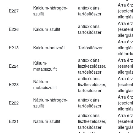
Arra ér
Kalcium-hidrogén-
antioxidáns,
E227
(eseten
szulfit
tartósítószer
allergiá
Arra ér
antioxidáns,
E226
Kalcium-szulfit
(eseten
tartósítószer
allergiá
Arra ér
E213
Kalcium-benzoát
Tartósítószer
allergiá
előfordu
antioxidáns,
Arra ér
Kálium-
E224
lisztkezelőszer,
(eseten
metabiszulfit
tartósítószer
allergiá
antioxidáns,
Arra ér
Nátrium-
E223
lisztkezelőszer,
(eseten
metabiszulfit
tartósítószer
allergiá
Arra ér
Nátrium-hidrogén-
antioxidáns,
E222
(eseten
szulfit
tartósítószer
allergiá
antioxidáns,
Arra ér
E221
Nátrium-szulfit
lisztkezelőszer,
(eseten
tartósítószer
allergiá