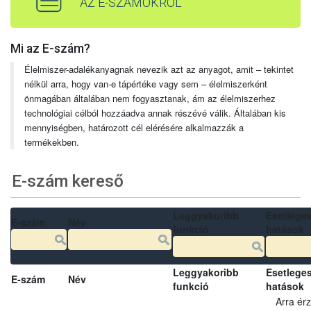
AZ E-SZÁMOKRÓL
Mi az E-szám?
Élelmiszer-adalékanyagnak nevezik azt az anyagot, amit – tekintet
nélkül arra, hogy van-e tápértéke vagy sem – élelmiszerként
önmagában általában nem fogyasztanak, ám az élelmiszerhez
technológiai célból hozzáadva annak részévé válik. Általában kis
mennyiségben, határozott cél elérésére alkalmazzák a
termékekben.
E-szám kereső
Leggyakoribb
Esetlege
E-szám
Név
funkció
hatások
Leggyakoribb
Esetlege
E-szám
Név
funkció
hatások
Arra ér