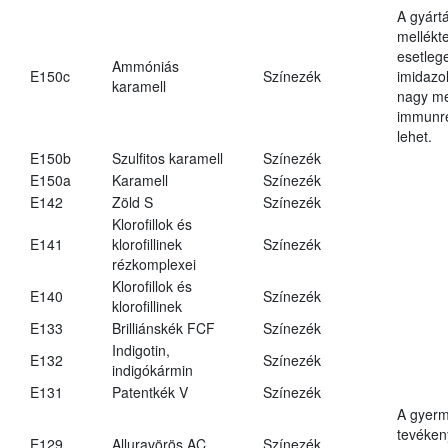
A gyárt
mellékt
esetleg
Ammóniás
E150c
Színezék
imidazo
karamell
nagy m
immunre
lehet.
E150b
Szulfitos karamell
Színezék
E150a
Karamell
Színezék
E142
Zöld S
Színezék
Klorofillok és
E141
klorofillinek
Színezék
rézkomplexei
Klorofillok és
E140
Színezék
klorofillinek
E133
Brilliánskék FCF
Színezék
Indigotin,
E132
Színezék
indigókármin
E131
Patentkék V
Színezék
A gyer
tevéken
E129
Alluravörös AC
Színezék