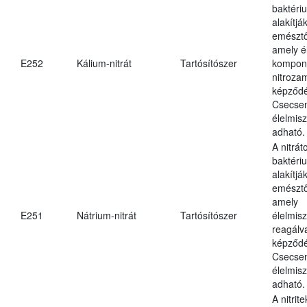
baktériu
alakítják
emésztő
amely é
E252
Kálium-nitrát
Tartósítószer
kompone
nitroza
képződé
Csecsem
élelmis
adható.
A nitrát
baktériu
alakítják
emésztő
amely
E251
Nátrium-nitrát
Tartósítószer
élelmis
reagálv
képződé
Csecsem
élelmis
adható.
A nitrit