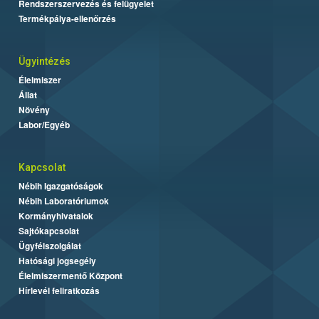
Rendszerszervezés és felügyelet
Termékpálya-ellenőrzés
Ügyintézés
Élelmiszer
Állat
Növény
Labor/Egyéb
Kapcsolat
Nébih Igazgatóságok
Nébih Laboratóriumok
Kormányhivatalok
Sajtókapcsolat
Ügyfélszolgálat
Hatósági jogsegély
Élelmiszermentő Központ
Hírlevél feliratkozás