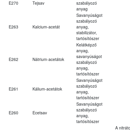
E270
Tejsav
szabályozó
anyag
Savanyúságot
szabályozó
E263
Kalcium-acetát
anyag,
stabilizátor,
tartósítószer
Kelátképző
anyag,
savanyúságot
E262
Nátrium-acetátok
szabályozó
anyag,
tartósítószer
Savanyúságot
szabályozó
E261
Kálium-acetátok
anyag,
tartósítószer
Savanyúságot
szabályozó
E260
Ecetsav
anyag,
tartósítószer
A nitrát