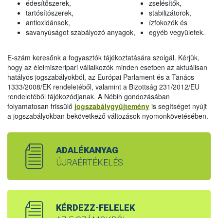
édesítőszerek,
zselésítők,
tartósítószerek,
stabilizátorok,
antioxidánsok,
ízfokozók és
savanyúságot szabályozó anyagok,
egyéb vegyületek.
E-szám keresőnk a fogyasztók tájékoztatására szolgál. Kérjük,
hogy az élelmiszeripari vállalkozók minden esetben az aktuálisan
hatályos jogszabályokból, az Európai Parlament és a Tanács
1333/2008/EK rendeletéből, valamint a Bizottság 231/2012/EU
rendeletéből tájékozódjanak. A Nébih gondozásában
folyamatosan frissülő
jogszabálygyűjtemény
is segítséget nyújt
a jogszabályokban bekövetkező változások nyomonkövetésében.
ADALÉKANYAG
ÚJRAÉRTÉKELÉS
KÉRDEZZ-FELELEK