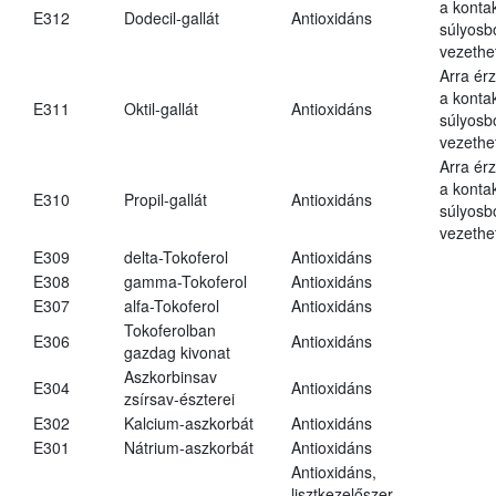
a kontak
E312
Dodecil-gallát
Antioxidáns
súlyos
vezethe
Arra ér
a kontak
E311
Oktil-gallát
Antioxidáns
súlyos
vezethe
Arra ér
a kontak
E310
Propil-gallát
Antioxidáns
súlyos
vezethe
E309
delta-Tokoferol
Antioxidáns
E308
gamma-Tokoferol
Antioxidáns
E307
alfa-Tokoferol
Antioxidáns
Tokoferolban
E306
Antioxidáns
gazdag kivonat
Aszkorbinsav
E304
Antioxidáns
zsírsav-észterei
E302
Kalcium-aszkorbát
Antioxidáns
E301
Nátrium-aszkorbát
Antioxidáns
Antioxidáns,
lisztkezelőszer,