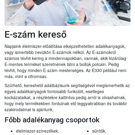
E-szám kereső
Napjaink élelmiszer-előállítása elképzelhetetlen adalékanyagok,
vagy ismertebb nevükön E-számok nélkül. Az E-számokról
számos tévhit kering a mindennapokban, vannak, akik kizárólag
E-mentes terméket szeretnének látni a boltok polcain. Pedig
tévhit, hogy minden E-szám mesterséges. Az E330 például nem
más, mint a citromsav.
Szűrhető, kereshető adatbázisunk segítségével megismerhetik az
egyes adalékanyagok fontosabb funkcióit, esetleges
kockázataikat, a részletekre kattintva pedig arról is olvashatnak,
hogy mely termékekben fordulnak elő leggyakrabban és további
szakirodalmat is ajánlunk.
Főbb adalékanyag csoportok
élelmiszer-színezékek,
sűrítők,