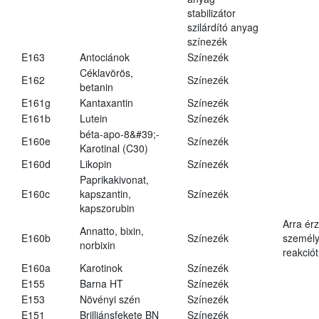
stabilizátor
szilárdító anyag
színezék
E163
Antociánok
Színezék
Céklavörös,
E162
Színezék
betanin
E161g
Kantaxantin
Színezék
E161b
Lutein
Színezék
béta-apo-8&#39;-
E160e
Színezék
Karotinal (C30)
E160d
Likopin
Színezék
Paprikakivonat,
E160c
kapszantin,
Színezék
kapszorubin
Arra ér
Annatto, bixin,
E160b
Színezék
személy
norbixin
reakciót
E160a
Karotinok
Színezék
E155
Barna HT
Színezék
E153
Növényi szén
Színezék
E151
Brilliánsfekete BN
Színezék