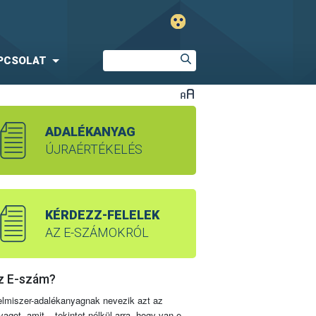
PCSOLAT
ADALÉKANYAG
ÚJRAÉRTÉKELÉS
KÉRDEZZ-FELELEK
AZ E-SZÁMOKRÓL
z E-szám?
elmiszer-adalékanyagnak nevezik azt az
yagot, amit – tekintet nélkül arra, hogy van-e