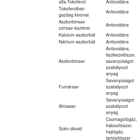
alfa-Tokoferol
Antioxidáns
Tokoferolban
Antioxidáns
gazdag kivonat
Aszkorbinsav
Antioxidáns
zsírsav-észterei
Kalcium-aszkorbát
Antioxidáns
Nátrium-aszkorbát
Antioxidáns
Antioxidáns,
lisztkezelőszer,
Aszkorbinsav
savanyúságot
szabályozó
anyag
Savanyúságot
Fumársav
szabályozó
anyag
Savanyúságot
Almasav
szabályozó
anyag
Csomagológáz,
habosítószer,
Szén-dioxid
hajtógáz,
tartósítószer