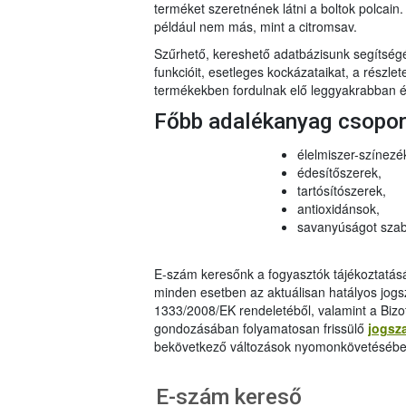
terméket szeretnének látni a boltok polcai
például nem más, mint a citromsav.
Szűrhető, kereshető adatbázisunk segítsé
funkcióit, esetleges kockázataikat, a részlet
termékekben fordulnak elő leggyakrabban és
Főbb adalékanyag csopo
élelmiszer-színezé
édesítőszerek,
tartósítószerek,
antioxidánsok,
savanyúságot szab
E-szám keresőnk a fogyasztók tájékoztatásár
minden esetben az aktuálisan hatályos jog
1333/2008/EK rendeletéből, valamint a Bizo
gondozásában folyamatosan frissülő
jogsz
bekövetkező változások nyomonkövetésébe
E-szám kereső