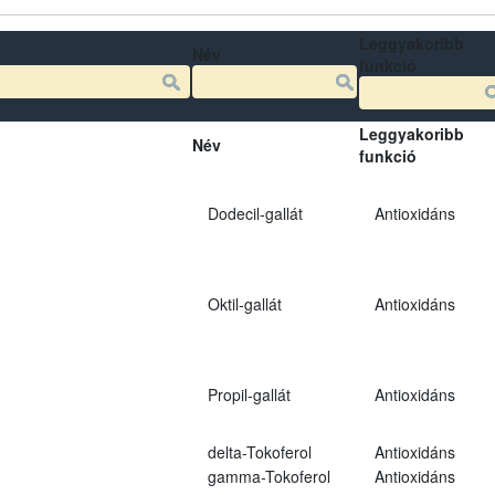
Leggyakoribb
Név
funkció
Leggyakoribb
Név
funkció
Dodecil-gallát
Antioxidáns
Oktil-gallát
Antioxidáns
Propil-gallát
Antioxidáns
delta-Tokoferol
Antioxidáns
gamma-Tokoferol
Antioxidáns