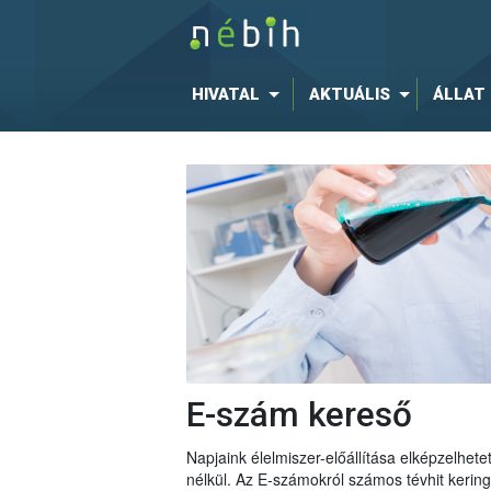
HIVATAL
AKTUÁLIS
ÁLLAT
E-szám kereső
Napjaink élelmiszer-előállítása elképzelhe
nélkül. Az E-számokról számos tévhit keri