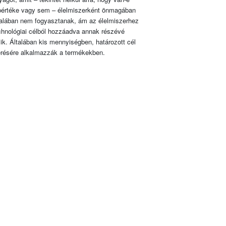
pértéke vagy sem – élelmiszerként önmagában
talában nem fogyasztanak, ám az élelmiszerhez
chnológiai célból hozzáadva annak részévé
lik. Általában kis mennyiségben, határozott cél
érésére alkalmazzák a termékekben.