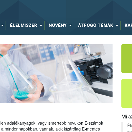
ÉLELMISZER
NÖVÉNY
ÁTFOGÓ TÉMÁK
KA
Mi a
tetlen adalékanyagok, vagy ismertebb nevükön E-számok
Él
ng a mindennapokban, vannak, akik kizárólag E-mentes
an