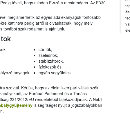
n. Pedig tévhit, hogy minden E-szám mesterséges. Az E330
tá
ál
gével megismerhetik az egyes adalékanyagok fontosabb
te
ekre kattintva pedig arról is olvashatnak, hogy mely
vá
 további szakirodalmat is ajánlunk.
el
rtok
kek,
sűrítők,
zselésítők,
stabilizátorok,
ízfokozók és
ályozó anyagok,
egyéb vegyületek.
a szolgál. Kérjük, hogy az élelmiszeripari vállalkozók
szabályokból, az Európai Parlament és a Tanács
ttság 231/2012/EU rendeletéből tájékozódjanak. A Nébih
abálygyűjtemény
is segítséget nyújt a jogszabályokban
n.