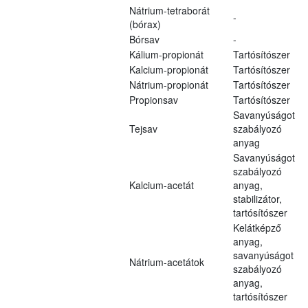
Nátrium-tetraborát
-
(bórax)
Bórsav
-
Kálium-propionát
Tartósítószer
Kalcium-propionát
Tartósítószer
Nátrium-propionát
Tartósítószer
Propionsav
Tartósítószer
Savanyúságot
Tejsav
szabályozó
anyag
Savanyúságot
szabályozó
Kalcium-acetát
anyag,
stabilizátor,
tartósítószer
Kelátképző
anyag,
savanyúságot
Nátrium-acetátok
szabályozó
anyag,
tartósítószer