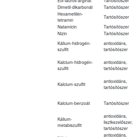
Etil-lauroil-arginát
Tartósítószer
Dimetil-dikarbonát
Tartósítószer
Hexametilén-
Tartósítószer
tetramin
Natamicin
Tartósítószer
Nizin
Tartósítószer
Kálium-hidrogén-
antioxidáns,
szulfit
tartósítószer
Kalcium-hidrogén-
antioxidáns,
szulfit
tartósítószer
antioxidáns,
Kalcium-szulfit
tartósítószer
Kalcium-benzoát
Tartósítószer
antioxidáns,
Kálium-
lisztkezelőszer,
metabiszulfit
tartósítószer
antioxidáns,