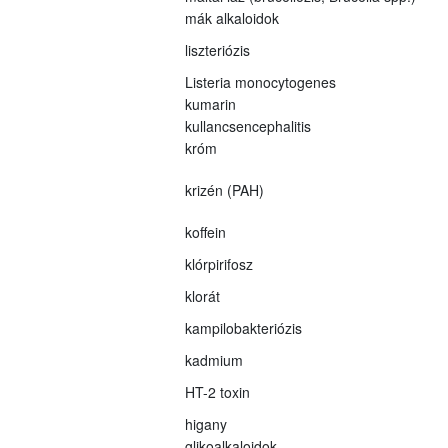
mák alkaloidok
liszteriózis
Listeria monocytogenes
kumarin
kullancsencephalitis
króm
krizén (PAH)
koffein
klórpirifosz
klorát
kampilobakteriózis
kadmium
HT-2 toxin
higany
glikoalkaloidok