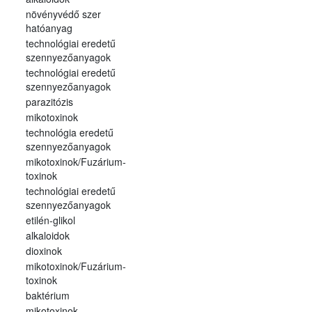
növényvédő szer
hatóanyag
technológiai eredetű
szennyezőanyagok
technológiai eredetű
szennyezőanyagok
parazitózis
mikotoxinok
technológia eredetű
szennyezőanyagok
mikotoxinok/Fuzárium-
toxinok
technológiai eredetű
szennyezőanyagok
etilén-glikol
alkaloidok
dioxinok
mikotoxinok/Fuzárium-
toxinok
baktérium
mikotoxinok