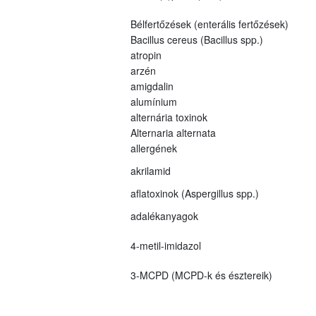
Bélfertőzések (enterális fertőzések)
Bacillus cereus (Bacillus spp.)
atropin
arzén
amigdalin
alumínium
alternária toxinok
Alternaria alternata
allergének
akrilamid
aflatoxinok (Aspergillus spp.)
adalékanyagok
4-metil-imidazol
3-MCPD (MCPD-k és észtereik)