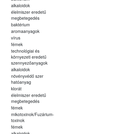
alkaloidok
élelmiszer eredetű
megbetegedés
baktérium
aromaanyagok
vírus
fémek
technológiai és
környezeti eredetű
szennyezőanyagok
alkaloidok
növényvédő szer
hatóanyag
klorát
élelmiszer eredetű
megbetegedés
fémek
mikotoxinok/Fuzárium-
toxinok
fémek
alkaloidok