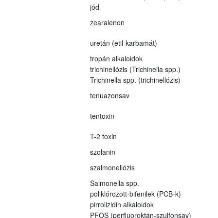
jód
zearalenon
uretán (etil-karbamát)
tropán alkaloidok
trichinellózis (Trichinella spp.)
Trichinella spp. (trichinellózis)
tenuazonsav
tentoxin
T-2 toxin
szolanin
szalmonellózis
Salmonella spp.
poliklórozott-bifenilek (PCB-k)
pirrolizidin alkaloidok
PFOS (perfluoroktán-szulfonsav)