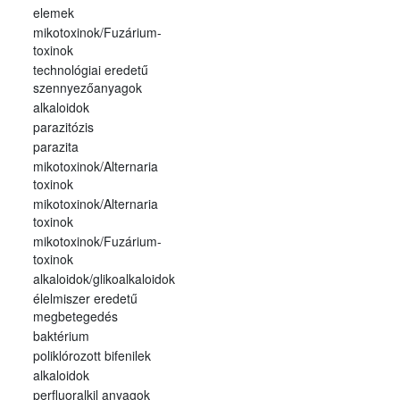
elemek
mikotoxinok/Fuzárium-
toxinok
technológiai eredetű
szennyezőanyagok
alkaloidok
parazitózis
parazita
mikotoxinok/Alternaria
toxinok
mikotoxinok/Alternaria
toxinok
mikotoxinok/Fuzárium-
toxinok
alkaloidok/glikoalkaloidok
élelmiszer eredetű
megbetegedés
baktérium
poliklórozott bifenilek
alkaloidok
perfluoralkil anyagok