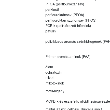
PFOA (perflouroktánsav)
perklorát
perflouroktánsav (PFOA)
perfluoroktán-szulfonsav (PFOS)
PCB-k (poliklórozott bifenilek)
patulin
policiklusos aromás szénhidrogének (PAH
Primer aromás aminok (PAA)
ólom
ochratoxin
nikkel
mikotoxinok
metil-higany
MCPD-k és észtereik, glicidil-zsírsavészt
máltai láz (brucellózis, Brucella spp.)