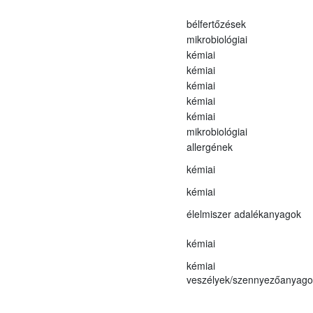
bélfertőzések
mikrobiológiai
kémiai
kémiai
kémiai
kémiai
kémiai
mikrobiológiai
allergének
kémiai
kémiai
élelmiszer adalékanyagok
kémiai
kémiai
veszélyek/szennyezőanyago