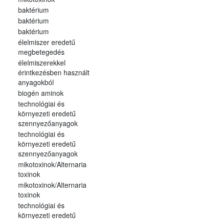
baktérium
baktérium
baktérium
élelmiszer eredetű
megbetegedés
élelmiszerekkel
érintkezésben használt
anyagokból
biogén aminok
technológiai és
környezeti eredetű
szennyezőanyagok
technológiai és
környezeti eredetű
szennyezőanyagok
mikotoxinok/Alternaria
toxinok
mikotoxinok/Alternaria
toxinok
technológiai és
környezeti eredetű