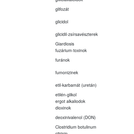
glifozát
glicidol
glicidil-zsírsavészterek
Giardiosis
fuzárium-toxinok
furánok
fumonizinek
etil-karbamát (uretán)
etilén-glikol
ergot alkaliodok
dioxinok
deoxinivalenol (DON)
Clostridium botulinum
citrinin