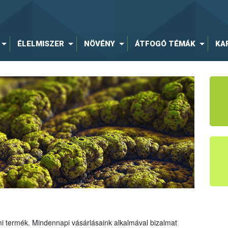
ÉLELMISZER
NÖVÉNY
ÁTFOGÓ TÉMÁK
KA
mi termék. Mindennapi vásárlásaink alkalmával bizalmat