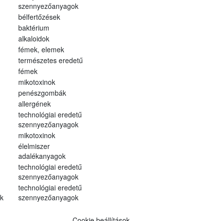
szennyezőanyagok
bélfertőzések
baktérium
alkaloidok
fémek, elemek
természetes eredetű
fémek
mikotoxinok
penészgombák
allergének
technológiai eredetű
szennyezőanyagok
mikotoxinok
élelmiszer
adalékanyagok
technológiai eredetű
szennyezőanyagok
technológiai eredetű
k
szennyezőanyagok
Cookie beállítások