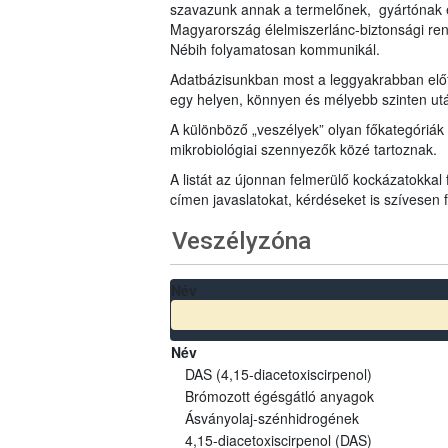
szavazunk annak a termelőnek, gyártónak 
Magyarország élelmiszerlánc-biztonsági ren
Nébih folyamatosan kommunikál.
Adatbázisunkban most a leggyakrabban előfo
egy helyen, könnyen és mélyebb szinten u
A különböző „veszélyek” olyan főkategóriák 
mikrobiológiai szennyezők közé tartoznak.
A listát az újonnan felmerülő kockázatokkal
címen javaslatokat, kérdéseket is szívesen
Veszélyzóna
Név
Név
DAS (4,15-diacetoxiscirpenol)
Brómozott égésgátló anyagok
Ásványolaj-szénhidrogének
4,15-diacetoxiscirpenol (DAS)