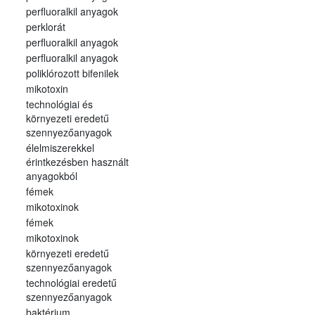
perfluoralkil anyagok
perklorát
perfluoralkil anyagok
perfluoralkil anyagok
poliklórozott bifenilek
mikotoxin
technológiai és
környezeti eredetű
szennyezőanyagok
élelmiszerekkel
érintkezésben használt
anyagokból
fémek
mikotoxinok
fémek
mikotoxinok
környezeti eredetű
szennyezőanyagok
technológiai eredetű
szennyezőanyagok
baktérium