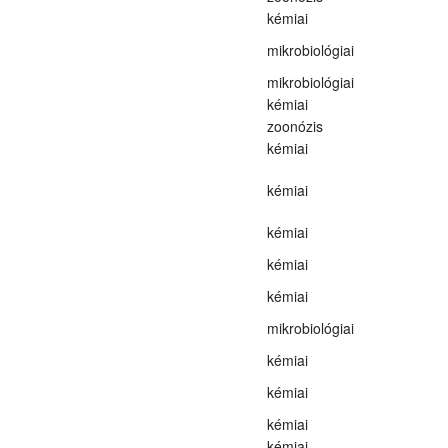
kémiai
mikrobiológiai
mikrobiológiai
kémiai
zoonózis
kémiai
kémiai
kémiai
kémiai
kémiai
mikrobiológiai
kémiai
kémiai
kémiai
kémiai