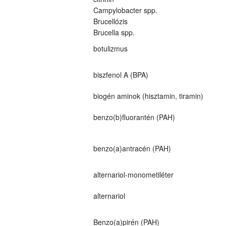
Campylobacter spp.
Brucellózis
Brucella spp.
botulizmus
biszfenol A (BPA)
biogén aminok (hisztamin, tiramin)
benzo(b)fluorantén (PAH)
benzo(a)antracén (PAH)
alternariol-monometiléter
alternariol
Benzo(a)pirén (PAH)