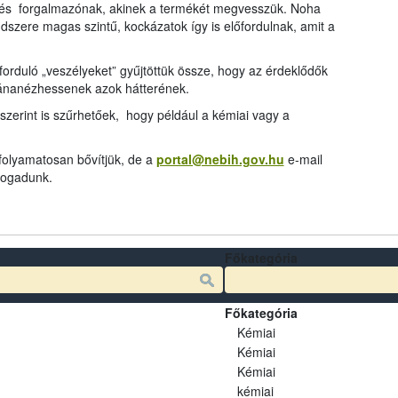
és forgalmazónak, akinek a termékét megvesszük. Noha
dszere magas szintű, kockázatok így is előfordulnak, amit a
rduló „veszélyeket” gyűjtöttük össze, hogy az érdeklődők
tánanézhessenek azok hátterének.
szerint is szűrhetőek, hogy például a kémiai vagy a
 folyamatosan bővítjük, de a
portal@nebih.gov.hu
e-mail
 fogadunk.
Főkategória
Főkategória
Kémiai
Kémiai
Kémiai
kémiai