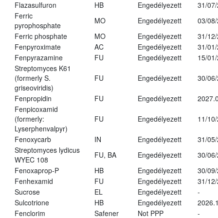
Flazasulfuron
HB
Engedélyezett
31/07
Ferric
MO
Engedélyezett
03/08
pyrophosphate
Ferric phosphate
MO
Engedélyezett
31/12
Fenpyroximate
AC
Engedélyezett
31/01
Fenpyrazamine
FU
Engedélyezett
15/01
Streptomyces K61
(formerly S.
FU
Engedélyezett
30/06
griseoviridis)
Fenpropidin
FU
Engedélyezett
2027.0
Fenpicoxamid
(formerly:
FU
Engedélyezett
11/10
Lyserphenvalpyr)
Fenoxycarb
IN
Engedélyezett
31/05
Streptomyces lydicus
FU, BA
Engedélyezett
30/06
WYEC 108
Fenoxaprop-P
HB
Engedélyezett
30/09
Fenhexamid
FU
Engedélyezett
31/12
Sucrose
EL
Engedélyezett
-
Sulcotrione
HB
Engedélyezett
2026.
Fenclorim
Safener
Not PPP
-