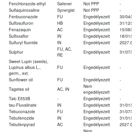
Fenchlorazole-ethyl
Safener
Not PPP
-
Sulfaquinoxaline
Synergist
Not PPP
-
Fenbuconazole
FU
Engedélyezett
30/04
Sulfosulfuron
HB
Engedélyezett
31/12
Fenazaquin
AC
Engedélyezett
15/08
Sulfoxaflor
IN
Engedélyezett
18/01
Sulfuryl fluoride
IN
Engedélyezett
2027.0
FU, AC,
Sulphur
Engedélyezett
31/07
RE
Sweet Lupin (seeds),
Lupinus albus L.,
FU
Engedélyezett
-
germ., ext.
Sunflower oil
FU
Engedélyezett
-
Nem
Tagetes oil
AC, IN
-
engedélyezett
Talc E553B
-
Engedélyezett
-
tau-Fluvalinate
IN
Engedélyezett
31/01
Tebuconazole
FU
Engedélyezett
31/07
Tebufenozide
IN
Engedélyezett
31/01
Tebufenpyrad
AC
Engedélyezett
2027.0
Nem