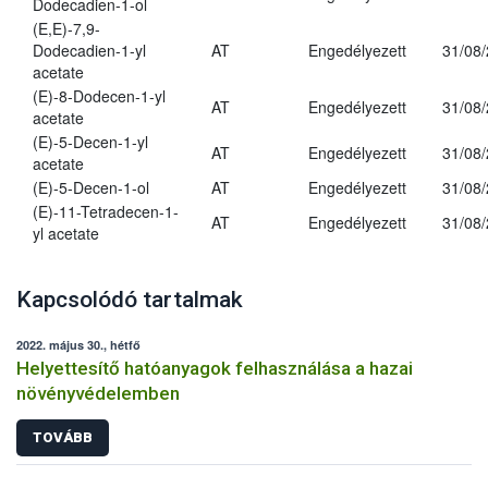
Dodecadien-1-ol
(E,E)-7,9-
Dodecadien-1-yl
AT
Engedélyezett
31/08
acetate
(E)-8-Dodecen-1-yl
AT
Engedélyezett
31/08
acetate
(E)-5-Decen-1-yl
AT
Engedélyezett
31/08
acetate
(E)-5-Decen-1-ol
AT
Engedélyezett
31/08
(E)-11-Tetradecen-1-
AT
Engedélyezett
31/08
yl acetate
Kapcsolódó tartalmak
2022. május 30., hétfő
Helyettesítő hatóanyagok felhasználása a hazai
növényvédelemben
TOVÁBB