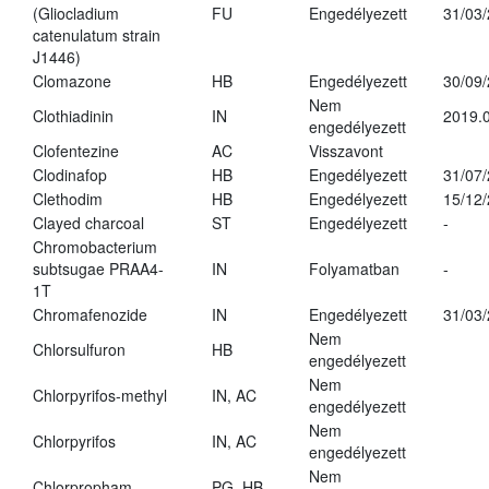
(Gliocladium
FU
Engedélyezett
31/03
catenulatum strain
J1446)
Clomazone
HB
Engedélyezett
30/09
Nem
Clothiadinin
IN
2019.0
engedélyezett
Clofentezine
AC
Visszavont
Clodinafop
HB
Engedélyezett
31/07
Clethodim
HB
Engedélyezett
15/12
Clayed charcoal
ST
Engedélyezett
-
Chromobacterium
subtsugae PRAA4-
IN
Folyamatban
-
1T
Chromafenozide
IN
Engedélyezett
31/03
Nem
Chlorsulfuron
HB
engedélyezett
Nem
Chlorpyrifos-methyl
IN, AC
engedélyezett
Nem
Chlorpyrifos
IN, AC
engedélyezett
Nem
Chlorpropham
PG, HB
-