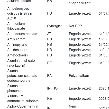
Asulam sodium
HB
-
engedélyezett
Ampelomyces
quisqualis strain
FU
Engedélyezett
31/07
AQ10
Ammonium
Synergist
Not PPP
thiocyanate
Ammonium acetate
AT
Engedélyezett
31/08
Amisulbrom
FU
Engedélyezett
15/09
Aminopyralid
HB
Engedélyezett
31/05
Amidosulfuron
HB
Engedélyezett
30/09
Ametoctradin
FU
Engedélyezett
31/05
Aluminium silicate
RE
Engedélyezett
31/03
(aka kaolin)
Aluminium
potassium sulphate
BA
Folyamatban
-
dodecahydrate
Aluminium
IN, RO
Engedélyezett
2026.1
phosphide
Aluminium
RE
Engedélyezett
2026.0
ammonium sulphate
Alpha-Cypermethrin
Nem
IN
07/06