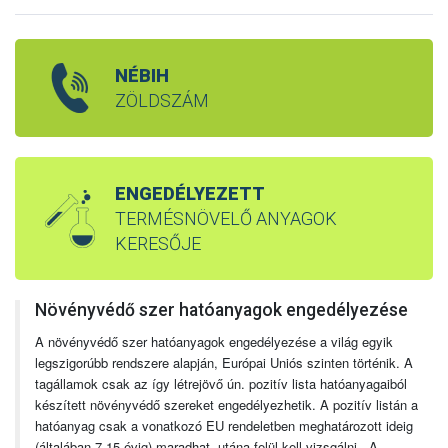
NÉBIH
ZÖLDSZÁM
ENGEDÉLYEZETT
TERMÉSNÖVELŐ ANYAGOK
KERESŐJE
Növényvédő szer hatóanyagok engedélyezése
A növényvédő szer hatóanyagok engedélyezése a világ egyik
legszigorúbb rendszere alapján, Európai Uniós szinten történik. A
tagállamok csak az így létrejövő ún. pozitív lista hatóanyagaiból
készített növényvédő szereket engedélyezhetik. A pozitív listán a
hatóanyag csak a vonatkozó EU rendeletben meghatározott ideig
(általában 7-15 évig) maradhat, utána felül kell vizsgálni. A