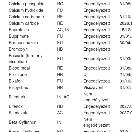
Calcium phosphide
RO
Engedélyezett
31/08
Calcium hydroxide
FU
Engedélyezett
-
Calcium carbonate
RE
Engedélyezett
31/10
Calcium carbide
RE
Engedélyezett
2026.1
Buprofezin
AC, IN
Engedélyezett
15/12
Bupirimate
FU
Engedélyezett
31/01
Bromuconazole
FU
Engedélyezett
30/04
Bromoxynil
HB
Engedélyezett
Boscalid (formerly
FU
Engedélyezett
31/03
nicobifen)
Blood meal
RE
Engedélyezett
31/08
Bixlozone
HB
Új
21/04
Bixafen
FU
Engedélyezett
31/10
Bispyribac
HB
Visszavont
31/07
Nem
Bifenthrin
IN, AC
engedélyezett
Bifenox
HB
Engedélyezett
2027.0
Bifenazate
AC
Engedélyezett
2037.
Nem
Beta-Cyfluthrin
IN
engedélyezett
Benzovindiflupyr
FU
Engedélyezett
02/01