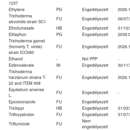
1237
Ethylene
PG
Engedélyezett
2026.1
Trichoderma
FU
Engedélyezett
06/07
atroviride strain SC1
Ethofumesate
HB
Engedélyezett
31/10
Ethephon
PG
Engedélyezett
2039.0
Trichoderma gamsii
(formerly T. viride)
FU
Engedélyezett
2026.
strain ICC080
Ethanol
-
Not PPP
-
Esfenvalerate
IN
Engedélyezett
30/11
Trichoderma
harzianum strains T-
FU
Engedélyezett
2026.
22 and ITEM 908
Equisetum arvense
FU
Engedélyezett
-
L.
Epoxiconazole
FU
Engedélyezett
Triclopyr
HB
Engedélyezett
31/03
Trifloxystrobin
FU
Engedélyezett
31/07
Nem
Triflumizole
FU
engedélyezett