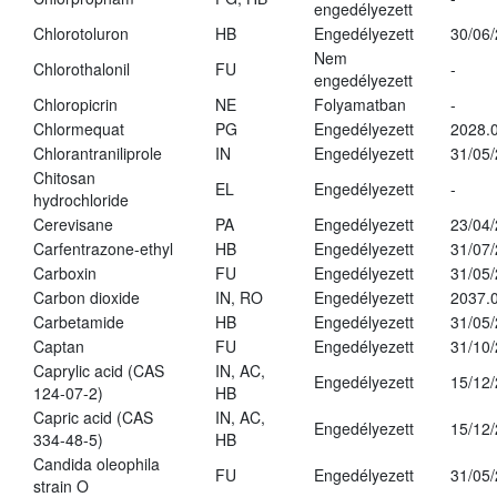
engedélyezett
Chlorotoluron
HB
Engedélyezett
30/06
Nem
Chlorothalonil
FU
-
engedélyezett
Chloropicrin
NE
Folyamatban
-
Chlormequat
PG
Engedélyezett
2028.0
Chlorantraniliprole
IN
Engedélyezett
31/05
Chitosan
EL
Engedélyezett
-
hydrochloride
Cerevisane
PA
Engedélyezett
23/04
Carfentrazone-ethyl
HB
Engedélyezett
31/07
Carboxin
FU
Engedélyezett
31/05
Carbon dioxide
IN, RO
Engedélyezett
2037.
Carbetamide
HB
Engedélyezett
31/05
Captan
FU
Engedélyezett
31/10
Caprylic acid (CAS
IN, AC,
Engedélyezett
15/12
124-07-2)
HB
Capric acid (CAS
IN, AC,
Engedélyezett
15/12
334-48-5)
HB
Candida oleophila
FU
Engedélyezett
31/05
strain O