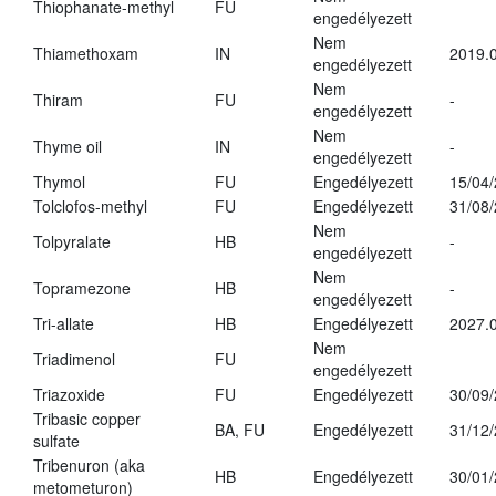
Thiophanate-methyl
FU
engedélyezett
Nem
Thiamethoxam
IN
2019.0
engedélyezett
Nem
Thiram
FU
-
engedélyezett
Nem
Thyme oil
IN
-
engedélyezett
Thymol
FU
Engedélyezett
15/04
Tolclofos-methyl
FU
Engedélyezett
31/08
Nem
Tolpyralate
HB
-
engedélyezett
Nem
Topramezone
HB
-
engedélyezett
Tri-allate
HB
Engedélyezett
2027.0
Nem
Triadimenol
FU
engedélyezett
Triazoxide
FU
Engedélyezett
30/09
Tribasic copper
BA, FU
Engedélyezett
31/12
sulfate
Tribenuron (aka
HB
Engedélyezett
30/01
metometuron)