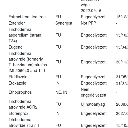
vége
2022.09.16.
Extract from tea tree
FU
Engedélyezett
15/12
Extender
Synergist
Not PPP
-
Trichoderma
asperellum (strain
FU
Engedélyezett
15/10
T34)
Eugenol
FU
Engedélyezett
15/04
Trichoderma
atroviride (formerly
FU
Engedélyezett
30/11
T. harzianum) strains
IMI 206040 and T11
Etridiazole
FU
Engedélyezett
31/05
Etoxazole
IN
Engedélyezett
31/07
Nem
Ethoprophos
NE, IN
-
engedélyezett
Trichoderma
FU
Új hatóanyag
2038.
atroviride AGR2
Etofenprox
IN
Engedélyezett
2027.0
Trichoderma
atroviride strain I-
FU
Engedélyezett
15/10