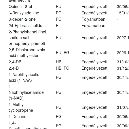
avermectin)
Quinolin-8-ol
FU
Engedélyezett
30/06
6-Benzyladenine
PG
Engedélyezett
15/01
3-decen-2-one
PG
Folyamatban
-
24-Epibrassinolide
EL
Folyamatban
-
2-Phenylphenol (incl.
sodium salt
FU
Engedélyezett
2027.1
orthophenyl phenol)
2,5-Dichlorobenzoic
FU, PG
Engedélyezett
2026.
acid methylester
2,4-DB
HB
Engedélyezett
31/10
2,4-D
HB, PG
Engedélyezett
31/12
1-Naphthylacetic
PG
Engedélyezett
30/11
acid (1-NAA)
1-
Naphthylacetamide
PG
Engedélyezett
30/11
(1-NAD)
1-Methyl-
PG
Engedélyezett
31/07
cyclopropene
1-Decanol
PG
Engedélyezett
30/06
1,4-
PG
Engedélyezett
30/09
Dimethylnaphthalene