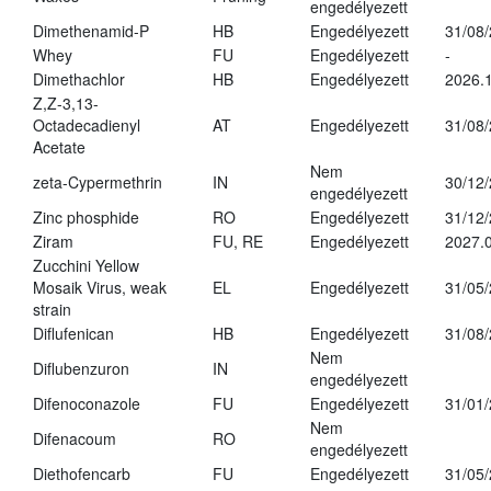
engedélyezett
Dimethenamid-P
HB
Engedélyezett
31/08
Whey
FU
Engedélyezett
-
Dimethachlor
HB
Engedélyezett
2026.1
Z,Z-3,13-
Octadecadienyl
AT
Engedélyezett
31/08
Acetate
Nem
zeta-Cypermethrin
IN
30/12
engedélyezett
Zinc phosphide
RO
Engedélyezett
31/12
Ziram
FU, RE
Engedélyezett
2027.
Zucchini Yellow
Mosaik Virus, weak
EL
Engedélyezett
31/05
strain
Diflufenican
HB
Engedélyezett
31/08
Nem
Diflubenzuron
IN
engedélyezett
Difenoconazole
FU
Engedélyezett
31/01
Nem
Difenacoum
RO
engedélyezett
Diethofencarb
FU
Engedélyezett
31/05