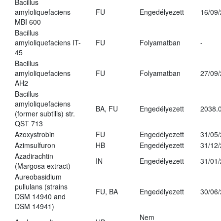
Bacillus
amyloliquefaciens
FU
Engedélyezett
16/09
MBI 600
Bacillus
amyloliquefaciens IT-
FU
Folyamatban
-
45
Bacillus
amyloliquefaciens
FU
Folyamatban
27/09
AH2
Bacillus
amyloliquefaciens
BA, FU
Engedélyezett
2038.
(former subtilis) str.
QST 713
Azoxystrobin
FU
Engedélyezett
31/05
Azimsulfuron
HB
Engedélyezett
31/12
Azadirachtin
IN
Engedélyezett
31/01
(Margosa extract)
Aureobasidium
pullulans (strains
FU, BA
Engedélyezett
30/06
DSM 14940 and
DSM 14941)
Nem