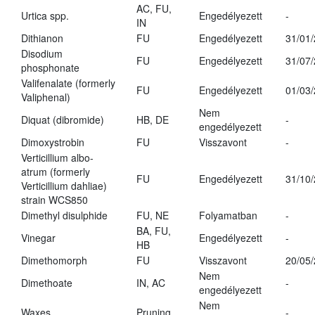
AC, FU,
Urtica spp.
Engedélyezett
-
IN
Dithianon
FU
Engedélyezett
31/01
Disodium
FU
Engedélyezett
31/07
phosphonate
Valifenalate (formerly
FU
Engedélyezett
01/03
Valiphenal)
Nem
Diquat (dibromide)
HB, DE
-
engedélyezett
Dimoxystrobin
FU
Visszavont
-
Verticillium albo-
atrum (formerly
FU
Engedélyezett
31/10
Verticillium dahliae)
strain WCS850
Dimethyl disulphide
FU, NE
Folyamatban
-
BA, FU,
Vinegar
Engedélyezett
-
HB
Dimethomorph
FU
Visszavont
20/05
Nem
Dimethoate
IN, AC
-
engedélyezett
Nem
Waxes
Pruning
-