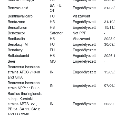
BA, FU,
Benzoic acid
Engedélyezett
31/08
OT
Benthiavalicarb
FU
Visszavont
Bentazone
HB
Engedélyezett
31/10
Bensulfuron
HB
Engedélyezett
15/11
Benoxacor
Safener
Not PPP
-
Benfluralin
HB
Visszavont
2023.
Benalaxyl-M
FU
Engedélyezett
30/09
Benalaxyl
FU
Engedélyezett
Beflubutamid
HB
Engedélyezett
2026.
Beer
MO
Engedélyezett
-
Beauveria bassiana
strains ATCC 74040
IN
Engedélyezett
15/09
and GHA
Beauveria bassiana
IN
Engedélyezett
07/06
strain NPP111B005
Bacillus thuringiensis
subsp. Kurstaki
strains ABTS 351,
IN
Engedélyezett
2038.
PB 54, SA 11, SA12
and EG 2348