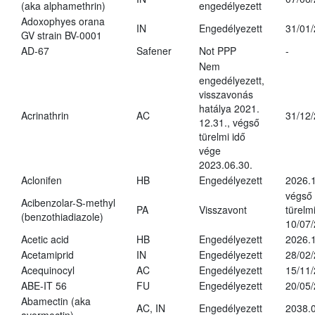
(aka alphamethrin)
engedélyezett
Adoxophyes orana
IN
Engedélyezett
31/01
GV strain BV-0001
AD-67
Safener
Not PPP
-
Nem
engedélyezett,
visszavonás
hatálya 2021.
Acrinathrin
AC
31/12
12.31., végső
türelmi idő
vége
2023.06.30.
Aclonifen
HB
Engedélyezett
2026.
végső
Acibenzolar-S-methyl
PA
Visszavont
türelmi
(benzothiadiazole)
10/07
Acetic acid
HB
Engedélyezett
2026.1
Acetamiprid
IN
Engedélyezett
28/02
Acequinocyl
AC
Engedélyezett
15/11
ABE-IT 56
FU
Engedélyezett
20/05
Abamectin (aka
AC, IN
Engedélyezett
2038.