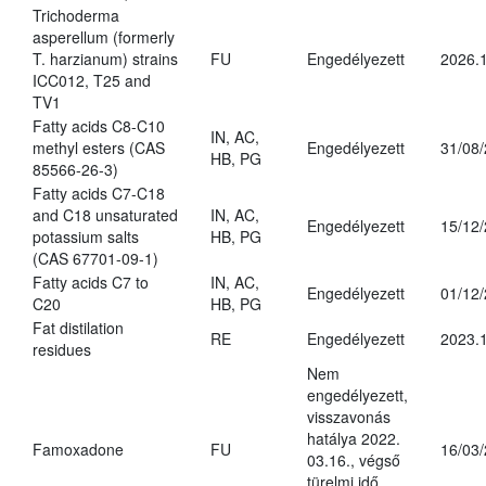
Trichoderma
asperellum (formerly
T. harzianum) strains
FU
Engedélyezett
2026.
ICC012, T25 and
TV1
Fatty acids C8-C10
IN, AC,
methyl esters (CAS
Engedélyezett
31/08
HB, PG
85566-26-3)
Fatty acids C7-C18
and C18 unsaturated
IN, AC,
Engedélyezett
15/12
potassium salts
HB, PG
(CAS 67701-09-1)
Fatty acids C7 to
IN, AC,
Engedélyezett
01/12
C20
HB, PG
Fat distilation
RE
Engedélyezett
2023.1
residues
Nem
engedélyezett,
visszavonás
hatálya 2022.
Famoxadone
FU
16/03
03.16., végső
türelmi idő