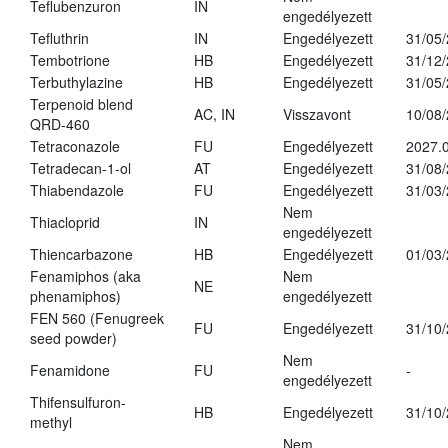
Teflubenzuron
IN
engedélyezett
Tefluthrin
IN
Engedélyezett
31/05
Tembotrione
HB
Engedélyezett
31/12
Terbuthylazine
HB
Engedélyezett
31/05
Terpenoid blend
AC, IN
Visszavont
10/08
QRD-460
Tetraconazole
FU
Engedélyezett
2027.0
Tetradecan-1-ol
AT
Engedélyezett
31/08
Thiabendazole
FU
Engedélyezett
31/03
Nem
Thiacloprid
IN
engedélyezett
Thiencarbazone
HB
Engedélyezett
01/03
Fenamiphos (aka
Nem
NE
phenamiphos)
engedélyezett
FEN 560 (Fenugreek
FU
Engedélyezett
31/10
seed powder)
Nem
Fenamidone
FU
-
engedélyezett
Thifensulfuron-
HB
Engedélyezett
31/10
methyl
Nem