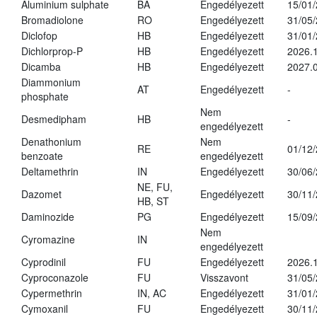
Aluminium sulphate
BA
Engedélyezett
15/01
Bromadiolone
RO
Engedélyezett
31/05
Diclofop
HB
Engedélyezett
31/01
Dichlorprop-P
HB
Engedélyezett
2026.
Dicamba
HB
Engedélyezett
2027.0
Diammonium
AT
Engedélyezett
-
phosphate
Nem
Desmedipham
HB
-
engedélyezett
Denathonium
Nem
RE
01/12
benzoate
engedélyezett
Deltamethrin
IN
Engedélyezett
30/06
NE, FU,
Dazomet
Engedélyezett
30/11
HB, ST
Daminozide
PG
Engedélyezett
15/09
Nem
Cyromazine
IN
engedélyezett
Cyprodinil
FU
Engedélyezett
2026.
Cyproconazole
FU
Visszavont
31/05
Cypermethrin
IN, AC
Engedélyezett
31/01
Cymoxanil
FU
Engedélyezett
30/11