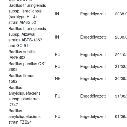
Bacillus thuringiensis
subsp. Israeliensis
IN
Engedélyezett
2038.
(serotype H-14)
strain AM65-52
Bacillus thuringiensis
subsp. Aizawai
IN
Engedélyezett
2038.
strains ABTS-1857
and GC-91
Bacillus subtilis
FU
Engedélyezett
20/10
IAB/BS03
Bacillus pumilus QST
FU
Engedélyezett
31/08
2808
Bacillus firmus I-
NE
Engedélyezett
30/09
1582
Bacillus
amyloliquefaciens
FU
Engedélyezett
31/08
subsp. plantarum
D747
Bacillus
amyloliquefaciens
FU
Engedélyezett
01/06
strain FZB24