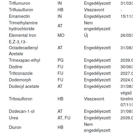
Triflumuron
IN
Engedélyezett
31/03
Triflusulfuron
HB
Visszavont
-
Emamectin
IN
Engedélyezett
15/11
Trimethylamine
Nem
AT
hydrochloride
engedélyezett
Elemental Iron
MO
Új
26/05
E,Z-3,13-
Octadecadienyl
AT
Engedélyezett
31/08
Acetate
Trinexapac-ethyl
PG
Engedélyezett
2039.
Dodine
FU
Engedélyezett
30/06
Triticonazole
FU
Engedélyezett
2027.
Dodemorph
FU
Engedélyezett
2024.0
Dodecyl acetate
AT
Engedélyezett
31/08
végső
Tritosulforon
HB
Visszavont
türelmi
07/11
Dodecan-1-ol
AT
Engedélyezett
31/08
Urea
AT, FU
Engedélyezett
2039.0
Nem
Diuron
HB
engedélyezett