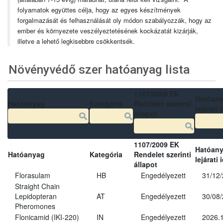
folyamatok együttes célja, hogy az egyes készítmények
forgalmazását és felhasználását oly módon szabályozzák, hogy az
ember és környezete veszélyeztetésének kockázatát kizárják,
illetve a lehető legkisebbre csökkentsék.
Növényvédő szer hatóanyag lista
1107/2009 EK
Hatóan
Hatóanyag
Kategória
Rendelet szerinti
lejárati 
állapot
1107/2009 EK
Hatóan
Hatóanyag
Kategória
Rendelet szerinti
lejárati 
állapot
Florasulam
HB
Engedélyezett
31/12
Straight Chain
Lepidopteran
AT
Engedélyezett
30/08
Pheromones
Flonicamid (IKI-220)
IN
Engedélyezett
2026.1