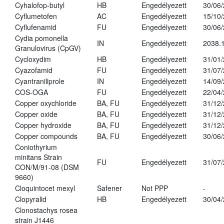
Cyhalofop-butyl
HB
Engedélyezett
30/06
Cyflumetofen
AC
Engedélyezett
15/10
Cyflufenamid
FU
Engedélyezett
30/06
Cydia pomonella
IN
Engedélyezett
2038.
Granulovirus (CpGV)
Cycloxydim
HB
Engedélyezett
31/01
Cyazofamid
FU
Engedélyezett
31/07
Cyantraniliprole
IN
Engedélyezett
14/09
COS-OGA
FU
Engedélyezett
22/04
Copper oxychloride
BA, FU
Engedélyezett
31/12
Copper oxide
BA, FU
Engedélyezett
31/12
Copper hydroxide
BA, FU
Engedélyezett
31/12
Copper compounds
BA, FU
Engedélyezett
30/06
Coniothyrium
minitans Strain
FU
Engedélyezett
31/07
CON/M/91-08 (DSM
9660)
Cloquintocet mexyl
Safener
Not PPP
-
Clopyralid
HB
Engedélyezett
30/04
Clonostachys rosea
strain J1446