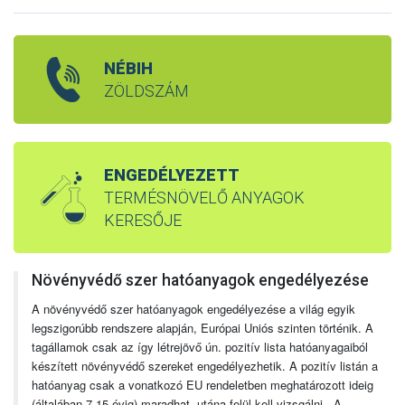
NÉBIH
ZÖLDSZÁM
ENGEDÉLYEZETT
TERMÉSNÖVELŐ ANYAGOK
KERESŐJE
Növényvédő szer hatóanyagok engedélyezése
A növényvédő szer hatóanyagok engedélyezése a világ egyik
legszigorúbb rendszere alapján, Európai Uniós szinten történik. A
tagállamok csak az így létrejövő ún. pozitív lista hatóanyagaiból
készített növényvédő szereket engedélyezhetik. A pozitív listán a
hatóanyag csak a vonatkozó EU rendeletben meghatározott ideig
(általában 7-15 évig) maradhat, utána felül kell vizsgálni. A