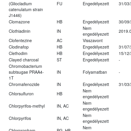
(Gliocladium
FU
Engedélyezett
31/03
catenulatum strain
J1446)
Clomazone
HB
Engedélyezett
30/09
Nem
Clothiadinin
IN
2019.0
engedélyezett
Clofentezine
AC
Visszavont
Clodinafop
HB
Engedélyezett
31/07
Clethodim
HB
Engedélyezett
15/12
Clayed charcoal
ST
Engedélyezett
-
Chromobacterium
subtsugae PRAA4-
IN
Folyamatban
-
1T
Chromafenozide
IN
Engedélyezett
31/03
Nem
Chlorsulfuron
HB
engedélyezett
Nem
Chlorpyrifos-methyl
IN, AC
engedélyezett
Nem
Chlorpyrifos
IN, AC
engedélyezett
Nem
Chlorpropham
PG, HB
-