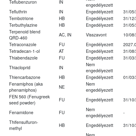
Teflubenzuron
IN
engedélyezett
Tefluthrin
IN
Engedélyezett
31/05
Tembotrione
HB
Engedélyezett
31/12
Terbuthylazine
HB
Engedélyezett
31/05
Terpenoid blend
AC, IN
Visszavont
10/08
QRD-460
Tetraconazole
FU
Engedélyezett
2027.0
Tetradecan-1-ol
AT
Engedélyezett
31/08
Thiabendazole
FU
Engedélyezett
31/03
Nem
Thiacloprid
IN
engedélyezett
Thiencarbazone
HB
Engedélyezett
01/03
Fenamiphos (aka
Nem
NE
phenamiphos)
engedélyezett
FEN 560 (Fenugreek
FU
Engedélyezett
31/10
seed powder)
Nem
Fenamidone
FU
-
engedélyezett
Thifensulfuron-
HB
Engedélyezett
31/10
methyl
Nem