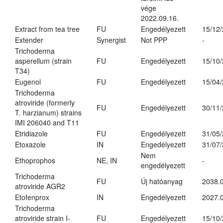
vége
2022.09.16.
Extract from tea tree
FU
Engedélyezett
15/12
Extender
Synergist
Not PPP
-
Trichoderma
asperellum (strain
FU
Engedélyezett
15/10
T34)
Eugenol
FU
Engedélyezett
15/04
Trichoderma
atroviride (formerly
FU
Engedélyezett
30/11
T. harzianum) strains
IMI 206040 and T11
Etridiazole
FU
Engedélyezett
31/05
Etoxazole
IN
Engedélyezett
31/07
Nem
Ethoprophos
NE, IN
-
engedélyezett
Trichoderma
FU
Új hatóanyag
2038.
atroviride AGR2
Etofenprox
IN
Engedélyezett
2027.0
Trichoderma
atroviride strain I-
FU
Engedélyezett
15/10