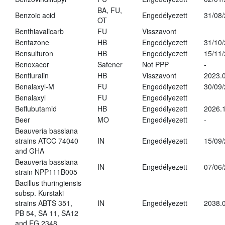
BA, FU,
Benzoic acid
Engedélyezett
31/08
OT
Benthiavalicarb
FU
Visszavont
Bentazone
HB
Engedélyezett
31/10
Bensulfuron
HB
Engedélyezett
15/11
Benoxacor
Safener
Not PPP
-
Benfluralin
HB
Visszavont
2023.
Benalaxyl-M
FU
Engedélyezett
30/09
Benalaxyl
FU
Engedélyezett
Beflubutamid
HB
Engedélyezett
2026.
Beer
MO
Engedélyezett
-
Beauveria bassiana
strains ATCC 74040
IN
Engedélyezett
15/09
and GHA
Beauveria bassiana
IN
Engedélyezett
07/06
strain NPP111B005
Bacillus thuringiensis
subsp. Kurstaki
strains ABTS 351,
IN
Engedélyezett
2038.
PB 54, SA 11, SA12
and EG 2348