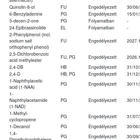
avermectin)
Quinolin-8-ol
FU
Engedélyezett
30/06
6-Benzyladenine
PG
Engedélyezett
15/01
3-decen-2-one
PG
Folyamatban
-
24-Epibrassinolide
EL
Folyamatban
-
2-Phenylphenol (incl.
sodium salt
FU
Engedélyezett
2027.1
orthophenyl phenol)
2,5-Dichlorobenzoic
FU, PG
Engedélyezett
2026.
acid methylester
2,4-DB
HB
Engedélyezett
31/10
2,4-D
HB, PG
Engedélyezett
31/12
1-Naphthylacetic
PG
Engedélyezett
30/11
acid (1-NAA)
1-
Naphthylacetamide
PG
Engedélyezett
30/11
(1-NAD)
1-Methyl-
PG
Engedélyezett
31/07
cyclopropene
1-Decanol
PG
Engedélyezett
30/06
1,4-
PG
Engedélyezett
30/09
Dimethylnaphthalene