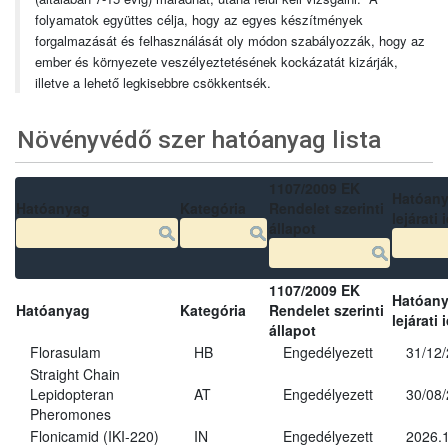
folyamatok együttes célja, hogy az egyes készítmények
forgalmazását és felhasználását oly módon szabályozzák, hogy az
ember és környezete veszélyeztetésének kockázatát kizárják,
illetve a lehető legkisebbre csökkentsék.
Növényvédő szer hatóanyag lista
1107/2009 EK
Hatóan
Hatóanyag
Kategória
Rendelet szerinti
lejárati 
állapot
1107/2009 EK
Hatóan
Hatóanyag
Kategória
Rendelet szerinti
lejárati 
állapot
Florasulam
HB
Engedélyezett
31/12
Straight Chain
Lepidopteran
AT
Engedélyezett
30/08
Pheromones
Flonicamid (IKI-220)
IN
Engedélyezett
2026.1