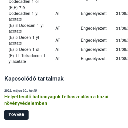
Dodecadien-1-ol
(E,E)-7,9-
Dodecadien-1-yl
AT
Engedélyezett
31/08
acetate
(E)-8-Dodecen-1-yl
AT
Engedélyezett
31/08
acetate
(E)-5-Decen-1-yl
AT
Engedélyezett
31/08
acetate
(E)-5-Decen-1-ol
AT
Engedélyezett
31/08
(E)-11-Tetradecen-1-
AT
Engedélyezett
31/08
yl acetate
Kapcsolódó tartalmak
2022. május 30., hétfő
Helyettesítő hatóanyagok felhasználása a hazai
növényvédelemben
TOVÁBB