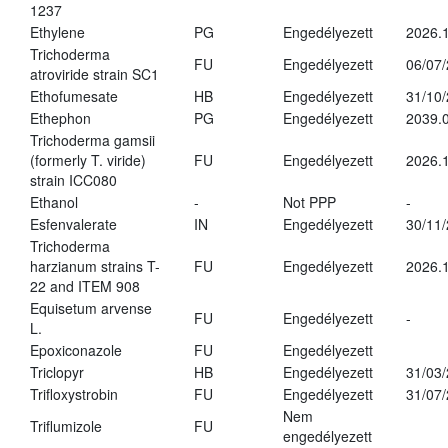
1237
Ethylene
PG
Engedélyezett
2026.1
Trichoderma
FU
Engedélyezett
06/07
atroviride strain SC1
Ethofumesate
HB
Engedélyezett
31/10
Ethephon
PG
Engedélyezett
2039.0
Trichoderma gamsii
(formerly T. viride)
FU
Engedélyezett
2026.
strain ICC080
Ethanol
-
Not PPP
-
Esfenvalerate
IN
Engedélyezett
30/11
Trichoderma
harzianum strains T-
FU
Engedélyezett
2026.
22 and ITEM 908
Equisetum arvense
FU
Engedélyezett
-
L.
Epoxiconazole
FU
Engedélyezett
Triclopyr
HB
Engedélyezett
31/03
Trifloxystrobin
FU
Engedélyezett
31/07
Nem
Triflumizole
FU
engedélyezett