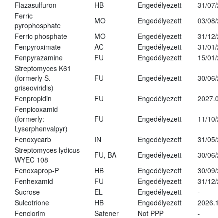
Flazasulfuron
HB
Engedélyezett
31/07
Ferric
MO
Engedélyezett
03/08
pyrophosphate
Ferric phosphate
MO
Engedélyezett
31/12
Fenpyroximate
AC
Engedélyezett
31/01
Fenpyrazamine
FU
Engedélyezett
15/01
Streptomyces K61
(formerly S.
FU
Engedélyezett
30/06
griseoviridis)
Fenpropidin
FU
Engedélyezett
2027.0
Fenpicoxamid
(formerly:
FU
Engedélyezett
11/10
Lyserphenvalpyr)
Fenoxycarb
IN
Engedélyezett
31/05
Streptomyces lydicus
FU, BA
Engedélyezett
30/06
WYEC 108
Fenoxaprop-P
HB
Engedélyezett
30/09
Fenhexamid
FU
Engedélyezett
31/12
Sucrose
EL
Engedélyezett
-
Sulcotrione
HB
Engedélyezett
2026.
Fenclorim
Safener
Not PPP
-