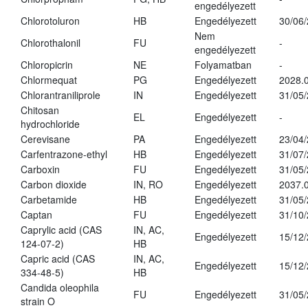
engedélyezett
Chlorotoluron
HB
Engedélyezett
30/06
Nem
Chlorothalonil
FU
-
engedélyezett
Chloropicrin
NE
Folyamatban
-
Chlormequat
PG
Engedélyezett
2028.0
Chlorantraniliprole
IN
Engedélyezett
31/05
Chitosan
EL
Engedélyezett
-
hydrochloride
Cerevisane
PA
Engedélyezett
23/04
Carfentrazone-ethyl
HB
Engedélyezett
31/07
Carboxin
FU
Engedélyezett
31/05
Carbon dioxide
IN, RO
Engedélyezett
2037.
Carbetamide
HB
Engedélyezett
31/05
Captan
FU
Engedélyezett
31/10
Caprylic acid (CAS
IN, AC,
Engedélyezett
15/12
124-07-2)
HB
Capric acid (CAS
IN, AC,
Engedélyezett
15/12
334-48-5)
HB
Candida oleophila
FU
Engedélyezett
31/05
strain O