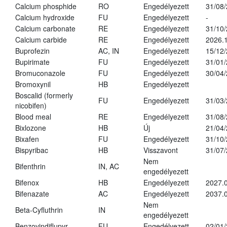
Calcium phosphide
RO
Engedélyezett
31/08
Calcium hydroxide
FU
Engedélyezett
-
Calcium carbonate
RE
Engedélyezett
31/10
Calcium carbide
RE
Engedélyezett
2026.1
Buprofezin
AC, IN
Engedélyezett
15/12
Bupirimate
FU
Engedélyezett
31/01
Bromuconazole
FU
Engedélyezett
30/04
Bromoxynil
HB
Engedélyezett
Boscalid (formerly
FU
Engedélyezett
31/03
nicobifen)
Blood meal
RE
Engedélyezett
31/08
Bixlozone
HB
Új
21/04
Bixafen
FU
Engedélyezett
31/10
Bispyribac
HB
Visszavont
31/07
Nem
Bifenthrin
IN, AC
engedélyezett
Bifenox
HB
Engedélyezett
2027.0
Bifenazate
AC
Engedélyezett
2037.
Nem
Beta-Cyfluthrin
IN
engedélyezett
Benzovindiflupyr
FU
Engedélyezett
02/01