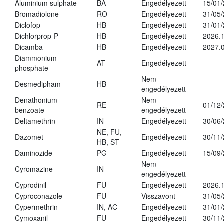
Aluminium sulphate
BA
Engedélyezett
15/01
Bromadiolone
RO
Engedélyezett
31/05
Diclofop
HB
Engedélyezett
31/01
Dichlorprop-P
HB
Engedélyezett
2026.
Dicamba
HB
Engedélyezett
2027.0
Diammonium
AT
Engedélyezett
-
phosphate
Nem
Desmedipham
HB
-
engedélyezett
Denathonium
Nem
RE
01/12
benzoate
engedélyezett
Deltamethrin
IN
Engedélyezett
30/06
NE, FU,
Dazomet
Engedélyezett
30/11
HB, ST
Daminozide
PG
Engedélyezett
15/09
Nem
Cyromazine
IN
engedélyezett
Cyprodinil
FU
Engedélyezett
2026.
Cyproconazole
FU
Visszavont
31/05
Cypermethrin
IN, AC
Engedélyezett
31/01
Cymoxanil
FU
Engedélyezett
30/11