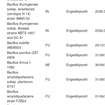
Bacillus thuringiensis
subsp. Israeliensis
IN
Engedélyezett
2038.
(serotype H-14)
strain AM65-52
Bacillus thuringiensis
subsp. Aizawai
IN
Engedélyezett
2038.
strains ABTS-1857
and GC-91
Bacillus subtilis
FU
Engedélyezett
20/10
IAB/BS03
Bacillus pumilus QST
FU
Engedélyezett
31/08
2808
Bacillus firmus I-
NE
Engedélyezett
30/09
1582
Bacillus
amyloliquefaciens
FU
Engedélyezett
31/08
subsp. plantarum
D747
Bacillus
amyloliquefaciens
FU
Engedélyezett
01/06
strain FZB24