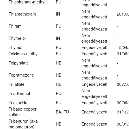
Thiophanate-methyl
FU
engedélyezett
Nem
Thiamethoxam
IN
2019.0
engedélyezett
Nem
Thiram
FU
-
engedélyezett
Nem
Thyme oil
IN
-
engedélyezett
Thymol
FU
Engedélyezett
15/04
Tolclofos-methyl
FU
Engedélyezett
31/08
Nem
Tolpyralate
HB
-
engedélyezett
Nem
Topramezone
HB
-
engedélyezett
Tri-allate
HB
Engedélyezett
2027.0
Nem
Triadimenol
FU
engedélyezett
Triazoxide
FU
Engedélyezett
30/09
Tribasic copper
BA, FU
Engedélyezett
31/12
sulfate
Tribenuron (aka
HB
Engedélyezett
30/01
metometuron)