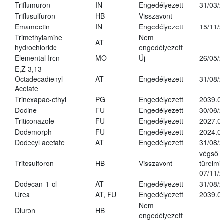
Triflumuron
IN
Engedélyezett
31/03
Triflusulfuron
HB
Visszavont
-
Emamectin
IN
Engedélyezett
15/11
Trimethylamine
Nem
AT
hydrochloride
engedélyezett
Elemental Iron
MO
Új
26/05
E,Z-3,13-
Octadecadienyl
AT
Engedélyezett
31/08
Acetate
Trinexapac-ethyl
PG
Engedélyezett
2039.
Dodine
FU
Engedélyezett
30/06
Triticonazole
FU
Engedélyezett
2027.
Dodemorph
FU
Engedélyezett
2024.0
Dodecyl acetate
AT
Engedélyezett
31/08
végső
Tritosulforon
HB
Visszavont
türelmi
07/11
Dodecan-1-ol
AT
Engedélyezett
31/08
Urea
AT, FU
Engedélyezett
2039.0
Nem
Diuron
HB
engedélyezett