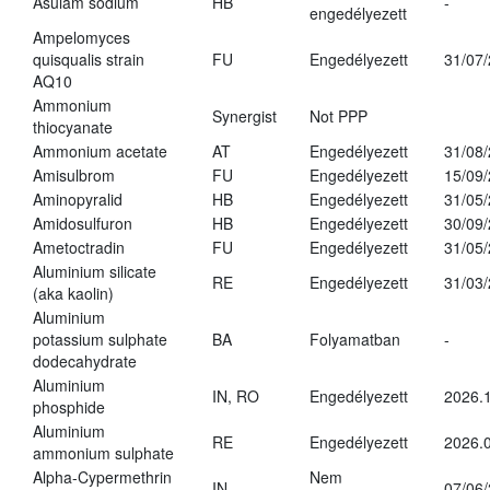
Asulam sodium
HB
-
engedélyezett
Ampelomyces
quisqualis strain
FU
Engedélyezett
31/07
AQ10
Ammonium
Synergist
Not PPP
thiocyanate
Ammonium acetate
AT
Engedélyezett
31/08
Amisulbrom
FU
Engedélyezett
15/09
Aminopyralid
HB
Engedélyezett
31/05
Amidosulfuron
HB
Engedélyezett
30/09
Ametoctradin
FU
Engedélyezett
31/05
Aluminium silicate
RE
Engedélyezett
31/03
(aka kaolin)
Aluminium
potassium sulphate
BA
Folyamatban
-
dodecahydrate
Aluminium
IN, RO
Engedélyezett
2026.1
phosphide
Aluminium
RE
Engedélyezett
2026.0
ammonium sulphate
Alpha-Cypermethrin
Nem
IN
07/06