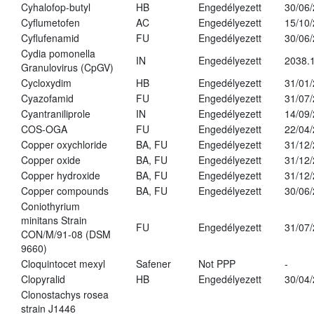
Cyhalofop-butyl
HB
Engedélyezett
30/06
Cyflumetofen
AC
Engedélyezett
15/10
Cyflufenamid
FU
Engedélyezett
30/06
Cydia pomonella
IN
Engedélyezett
2038.
Granulovirus (CpGV)
Cycloxydim
HB
Engedélyezett
31/01
Cyazofamid
FU
Engedélyezett
31/07
Cyantraniliprole
IN
Engedélyezett
14/09
COS-OGA
FU
Engedélyezett
22/04
Copper oxychloride
BA, FU
Engedélyezett
31/12
Copper oxide
BA, FU
Engedélyezett
31/12
Copper hydroxide
BA, FU
Engedélyezett
31/12
Copper compounds
BA, FU
Engedélyezett
30/06
Coniothyrium
minitans Strain
FU
Engedélyezett
31/07
CON/M/91-08 (DSM
9660)
Cloquintocet mexyl
Safener
Not PPP
-
Clopyralid
HB
Engedélyezett
30/04
Clonostachys rosea
strain J1446