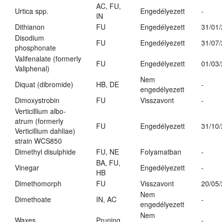
AC, FU,
Urtica spp.
Engedélyezett
-
IN
Dithianon
FU
Engedélyezett
31/01
Disodium
FU
Engedélyezett
31/07
phosphonate
Valifenalate (formerly
FU
Engedélyezett
01/03
Valiphenal)
Nem
Diquat (dibromide)
HB, DE
-
engedélyezett
Dimoxystrobin
FU
Visszavont
-
Verticillium albo-
atrum (formerly
FU
Engedélyezett
31/10
Verticillium dahliae)
strain WCS850
Dimethyl disulphide
FU, NE
Folyamatban
-
BA, FU,
Vinegar
Engedélyezett
-
HB
Dimethomorph
FU
Visszavont
20/05
Nem
Dimethoate
IN, AC
-
engedélyezett
Nem
Waxes
Pruning
-