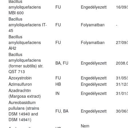
Bacillus
amyloliquefaciens
FU
Engedélyezett
16/09
MBI 600
Bacillus
amyloliquefaciens IT-
FU
Folyamatban
-
45
Bacillus
amyloliquefaciens
FU
Folyamatban
27/09
AH2
Bacillus
amyloliquefaciens
BA, FU
Engedélyezett
2038.
(former subtilis) str.
QST 713
Azoxystrobin
FU
Engedélyezett
31/05
Azimsulfuron
HB
Engedélyezett
31/12
Azadirachtin
IN
Engedélyezett
31/01
(Margosa extract)
Aureobasidium
pullulans (strains
FU, BA
Engedélyezett
30/06
DSM 14940 and
DSM 14941)
Nem