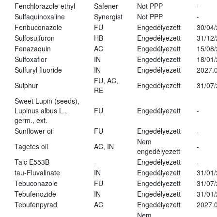
Fenchlorazole-ethyl
Safener
Not PPP
-
Sulfaquinoxaline
Synergist
Not PPP
-
Fenbuconazole
FU
Engedélyezett
30/04
Sulfosulfuron
HB
Engedélyezett
31/12
Fenazaquin
AC
Engedélyezett
15/08
Sulfoxaflor
IN
Engedélyezett
18/01
Sulfuryl fluoride
IN
Engedélyezett
2027.0
FU, AC,
Sulphur
Engedélyezett
31/07
RE
Sweet Lupin (seeds),
Lupinus albus L.,
FU
Engedélyezett
-
germ., ext.
Sunflower oil
FU
Engedélyezett
-
Nem
Tagetes oil
AC, IN
-
engedélyezett
Talc E553B
-
Engedélyezett
-
tau-Fluvalinate
IN
Engedélyezett
31/01
Tebuconazole
FU
Engedélyezett
31/07
Tebufenozide
IN
Engedélyezett
31/01
Tebufenpyrad
AC
Engedélyezett
2027.0
Nem