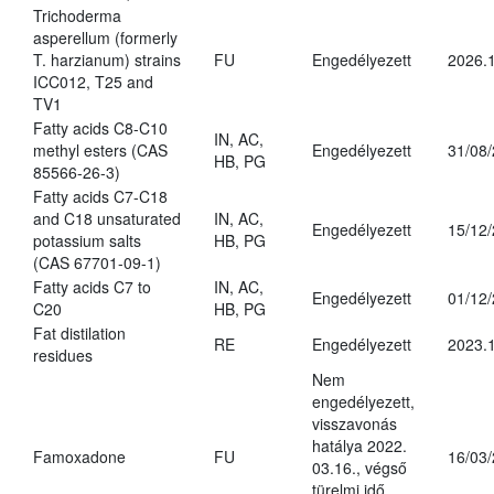
Trichoderma
asperellum (formerly
T. harzianum) strains
FU
Engedélyezett
2026.
ICC012, T25 and
TV1
Fatty acids C8-C10
IN, AC,
methyl esters (CAS
Engedélyezett
31/08
HB, PG
85566-26-3)
Fatty acids C7-C18
and C18 unsaturated
IN, AC,
Engedélyezett
15/12
potassium salts
HB, PG
(CAS 67701-09-1)
Fatty acids C7 to
IN, AC,
Engedélyezett
01/12
C20
HB, PG
Fat distilation
RE
Engedélyezett
2023.1
residues
Nem
engedélyezett,
visszavonás
hatálya 2022.
Famoxadone
FU
16/03
03.16., végső
türelmi idő