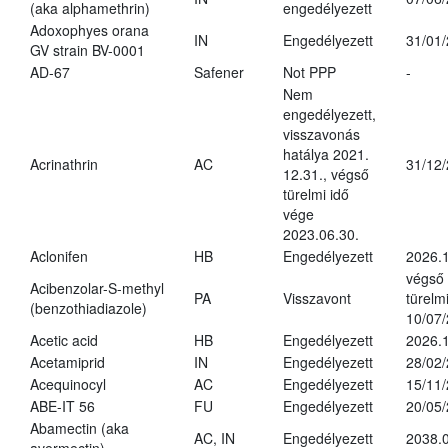
(aka alphamethrin)
engedélyezett
Adoxophyes orana
IN
Engedélyezett
31/01
GV strain BV-0001
AD-67
Safener
Not PPP
-
Nem
engedélyezett,
visszavonás
hatálya 2021.
Acrinathrin
AC
31/12
12.31., végső
türelmi idő
vége
2023.06.30.
Aclonifen
HB
Engedélyezett
2026.
végső
Acibenzolar-S-methyl
PA
Visszavont
türelmi
(benzothiadiazole)
10/07
Acetic acid
HB
Engedélyezett
2026.1
Acetamiprid
IN
Engedélyezett
28/02
Acequinocyl
AC
Engedélyezett
15/11
ABE-IT 56
FU
Engedélyezett
20/05
Abamectin (aka
AC, IN
Engedélyezett
2038.