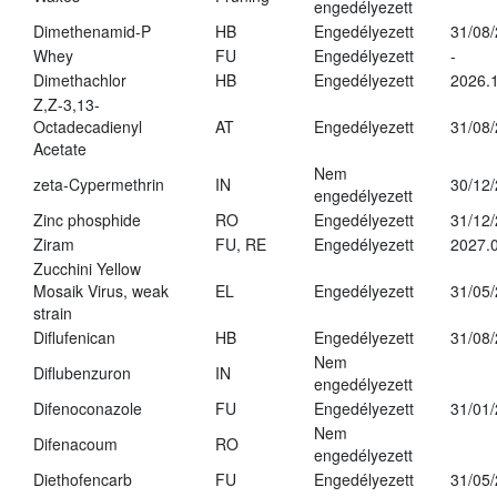
engedélyezett
Dimethenamid-P
HB
Engedélyezett
31/08
Whey
FU
Engedélyezett
-
Dimethachlor
HB
Engedélyezett
2026.1
Z,Z-3,13-
Octadecadienyl
AT
Engedélyezett
31/08
Acetate
Nem
zeta-Cypermethrin
IN
30/12
engedélyezett
Zinc phosphide
RO
Engedélyezett
31/12
Ziram
FU, RE
Engedélyezett
2027.
Zucchini Yellow
Mosaik Virus, weak
EL
Engedélyezett
31/05
strain
Diflufenican
HB
Engedélyezett
31/08
Nem
Diflubenzuron
IN
engedélyezett
Difenoconazole
FU
Engedélyezett
31/01
Nem
Difenacoum
RO
engedélyezett
Diethofencarb
FU
Engedélyezett
31/05