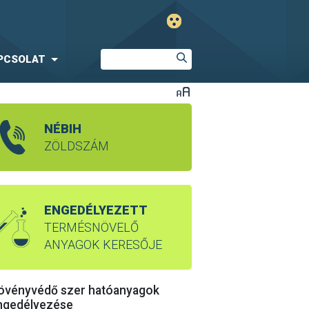
PCSOLAT
NÉBIH
ZÖLDSZÁM
ENGEDÉLYEZETT
TERMÉSNÖVELŐ
ANYAGOK KERESŐJE
övényvédő szer hatóanyagok
ngedélyezése