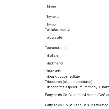
Thiram
Thyme oil
Thymol
Tolclofos-methyl
Tolpyralate
Topramezone
Tri-allate
Triadimenol
Triazoxide
Tribasic copper sulfate
Tribenuron (aka metometuron)
Trichoderma asperellum (formerly T. har
Fatty acids C8-C10 methyl esters (CAS 8
Fatty acids C7-C18 and C18 unsaturated