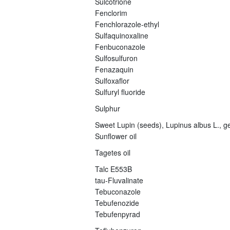
Sulcotrione
Fenclorim
Fenchlorazole-ethyl
Sulfaquinoxaline
Fenbuconazole
Sulfosulfuron
Fenazaquin
Sulfoxaflor
Sulfuryl fluoride
Sulphur
Sweet Lupin (seeds), Lupinus albus L., ge
Sunflower oil
Tagetes oil
Talc E553B
tau-Fluvalinate
Tebuconazole
Tebufenozide
Tebufenpyrad