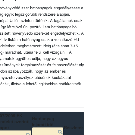
növényvédő szer hatóanyagok engedélyezése a
lág egyik legszigorúbb rendszere alapján,
rópai Uniós szinten történik. A tagállamok csak
 így létrejövő ún. pozitív lista hatóanyagaiból
szített növényvédő szereket engedélyezhetik. A
zitív listán a hatóanyag csak a vonatkozó EU
ndeletben meghatározott ideig (általában 7-15
ig) maradhat, utána felül kell vizsgálni. A
lyamatok együttes célja, hogy az egyes
szítmények forgalmazását és felhasználását oly
don szabályozzák, hogy az ember és
rnyezete veszélyeztetésének kockázatát
zárják, illetve a lehető legkisebbre csökkentsék.
07/2009 EK
Hatóanyag
ndelet szerinti
lejárati idő
lapot
Részletek