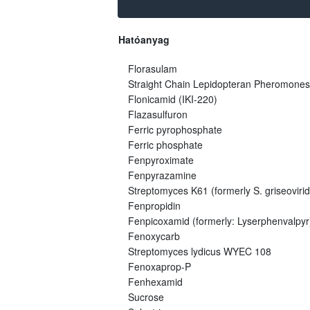
Hatóanyag
Florasulam
Straight Chain Lepidopteran Pheromones
Flonicamid (IKI-220)
Flazasulfuron
Ferric pyrophosphate
Ferric phosphate
Fenpyroximate
Fenpyrazamine
Streptomyces K61 (formerly S. griseovirid
Fenpropidin
Fenpicoxamid (formerly: Lyserphenvalpyr
Fenoxycarb
Streptomyces lydicus WYEC 108
Fenoxaprop-P
Fenhexamid
Sucrose