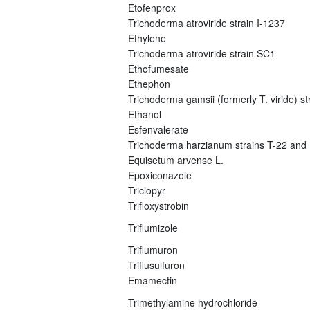
Etofenprox
Trichoderma atroviride strain I-1237
Ethylene
Trichoderma atroviride strain SC1
Ethofumesate
Ethephon
Trichoderma gamsii (formerly T. viride) s
Ethanol
Esfenvalerate
Trichoderma harzianum strains T-22 and
Equisetum arvense L.
Epoxiconazole
Triclopyr
Trifloxystrobin
Triflumizole
Triflumuron
Triflusulfuron
Emamectin
Trimethylamine hydrochloride