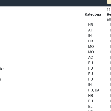
11
Kategória
Re
ál
HB
AT
IN
HB
MO
MO
AC
FU
is)
FU
FU
)
FU
IN
FU, BA
HB
FU
EL