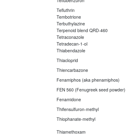
Teflubenzuron
Tefluthrin
Tembotrione
Terbuthylazine
Terpenoid blend QRD-460
Tetraconazole
Tetradecan-1-ol
Thiabendazole
Thiacloprid
Thiencarbazone
Fenamiphos (aka phenamiphos)
FEN 560 (Fenugreek seed powder)
Fenamidone
Thifensulfuron-methyl
Thiophanate-methyl
Thiamethoxam