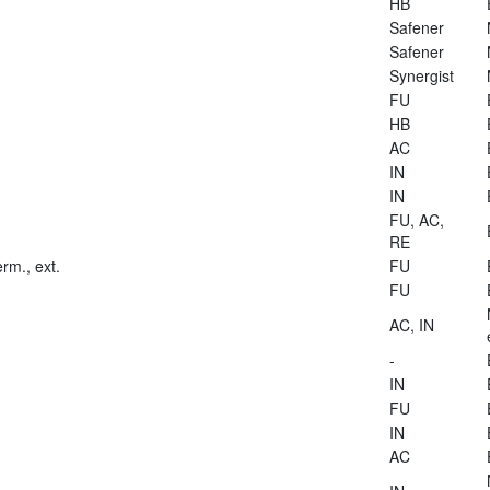
HB
Safener
Safener
Synergist
FU
HB
AC
IN
IN
FU, AC,
RE
rm., ext.
FU
FU
AC, IN
-
IN
FU
IN
AC