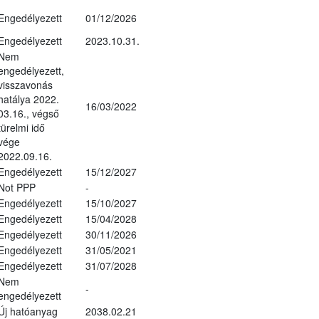
Engedélyezett
01/12/2026
Engedélyezett
2023.10.31.
Nem
engedélyezett,
visszavonás
hatálya 2022.
16/03/2022
03.16., végső
türelmi idő
vége
2022.09.16.
Engedélyezett
15/12/2027
Not PPP
-
Engedélyezett
15/10/2027
Engedélyezett
15/04/2028
Engedélyezett
30/11/2026
Engedélyezett
31/05/2021
Engedélyezett
31/07/2028
Nem
-
engedélyezett
Új hatóanyag
2038.02.21