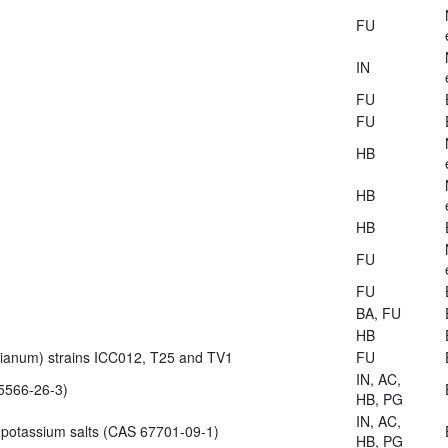
FU
IN
FU
FU
HB
HB
HB
FU
FU
BA, FU
HB
zianum) strains ICC012, T25 and TV1
FU
IN, AC,
5566-26-3)
HB, PG
IN, AC,
 potassium salts (CAS 67701-09-1)
HB, PG