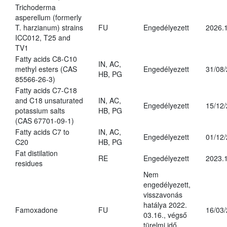
Trichoderma
asperellum (formerly
T. harzianum) strains
FU
Engedélyezett
2026.
ICC012, T25 and
TV1
Fatty acids C8-C10
IN, AC,
methyl esters (CAS
Engedélyezett
31/08
HB, PG
85566-26-3)
Fatty acids C7-C18
and C18 unsaturated
IN, AC,
Engedélyezett
15/12
potassium salts
HB, PG
(CAS 67701-09-1)
Fatty acids C7 to
IN, AC,
Engedélyezett
01/12
C20
HB, PG
Fat distilation
RE
Engedélyezett
2023.1
residues
Nem
engedélyezett,
visszavonás
hatálya 2022.
Famoxadone
FU
16/03
03.16., végső
türelmi idő