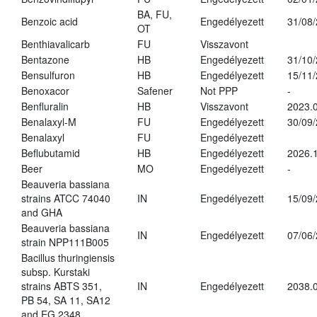
BA, FU,
Benzoic acid
Engedélyezett
31/08
OT
Benthiavalicarb
FU
Visszavont
Bentazone
HB
Engedélyezett
31/10
Bensulfuron
HB
Engedélyezett
15/11
Benoxacor
Safener
Not PPP
-
Benfluralin
HB
Visszavont
2023.
Benalaxyl-M
FU
Engedélyezett
30/09
Benalaxyl
FU
Engedélyezett
Beflubutamid
HB
Engedélyezett
2026.
Beer
MO
Engedélyezett
-
Beauveria bassiana
strains ATCC 74040
IN
Engedélyezett
15/09
and GHA
Beauveria bassiana
IN
Engedélyezett
07/06
strain NPP111B005
Bacillus thuringiensis
subsp. Kurstaki
strains ABTS 351,
IN
Engedélyezett
2038.
PB 54, SA 11, SA12
and EG 2348