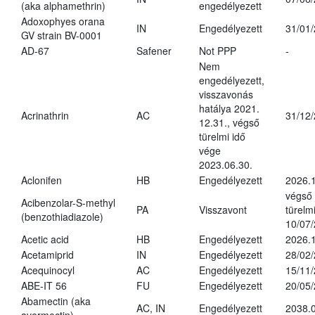
(aka alphamethrin)
engedélyezett
Adoxophyes orana
IN
Engedélyezett
31/01
GV strain BV-0001
AD-67
Safener
Not PPP
-
Nem
engedélyezett,
visszavonás
hatálya 2021.
Acrinathrin
AC
31/12
12.31., végső
türelmi idő
vége
2023.06.30.
Aclonifen
HB
Engedélyezett
2026.
végső
Acibenzolar-S-methyl
PA
Visszavont
türelmi
(benzothiadiazole)
10/07
Acetic acid
HB
Engedélyezett
2026.1
Acetamiprid
IN
Engedélyezett
28/02
Acequinocyl
AC
Engedélyezett
15/11
ABE-IT 56
FU
Engedélyezett
20/05
Abamectin (aka
AC, IN
Engedélyezett
2038.