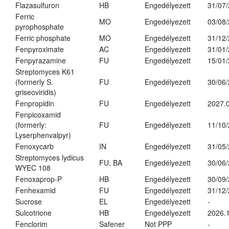
Flazasulfuron
HB
Engedélyezett
31/07
Ferric
MO
Engedélyezett
03/08
pyrophosphate
Ferric phosphate
MO
Engedélyezett
31/12
Fenpyroximate
AC
Engedélyezett
31/01
Fenpyrazamine
FU
Engedélyezett
15/01
Streptomyces K61
(formerly S.
FU
Engedélyezett
30/06
griseoviridis)
Fenpropidin
FU
Engedélyezett
2027.0
Fenpicoxamid
(formerly:
FU
Engedélyezett
11/10
Lyserphenvalpyr)
Fenoxycarb
IN
Engedélyezett
31/05
Streptomyces lydicus
FU, BA
Engedélyezett
30/06
WYEC 108
Fenoxaprop-P
HB
Engedélyezett
30/09
Fenhexamid
FU
Engedélyezett
31/12
Sucrose
EL
Engedélyezett
-
Sulcotrione
HB
Engedélyezett
2026.
Fenclorim
Safener
Not PPP
-