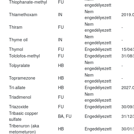
Thiophanate-methyl
FU
engedélyezett
Nem
Thiamethoxam
IN
2019.0
engedélyezett
Nem
Thiram
FU
-
engedélyezett
Nem
Thyme oil
IN
-
engedélyezett
Thymol
FU
Engedélyezett
15/04
Tolclofos-methyl
FU
Engedélyezett
31/08
Nem
Tolpyralate
HB
-
engedélyezett
Nem
Topramezone
HB
-
engedélyezett
Tri-allate
HB
Engedélyezett
2027.0
Nem
Triadimenol
FU
engedélyezett
Triazoxide
FU
Engedélyezett
30/09
Tribasic copper
BA, FU
Engedélyezett
31/12
sulfate
Tribenuron (aka
HB
Engedélyezett
30/01
metometuron)