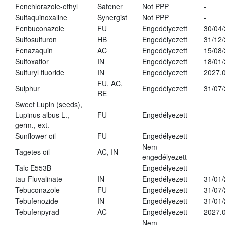
Fenchlorazole-ethyl
Safener
Not PPP
-
Sulfaquinoxaline
Synergist
Not PPP
-
Fenbuconazole
FU
Engedélyezett
30/04
Sulfosulfuron
HB
Engedélyezett
31/12
Fenazaquin
AC
Engedélyezett
15/08
Sulfoxaflor
IN
Engedélyezett
18/01
Sulfuryl fluoride
IN
Engedélyezett
2027.0
FU, AC,
Sulphur
Engedélyezett
31/07
RE
Sweet Lupin (seeds),
Lupinus albus L.,
FU
Engedélyezett
-
germ., ext.
Sunflower oil
FU
Engedélyezett
-
Nem
Tagetes oil
AC, IN
-
engedélyezett
Talc E553B
-
Engedélyezett
-
tau-Fluvalinate
IN
Engedélyezett
31/01
Tebuconazole
FU
Engedélyezett
31/07
Tebufenozide
IN
Engedélyezett
31/01
Tebufenpyrad
AC
Engedélyezett
2027.0
Nem