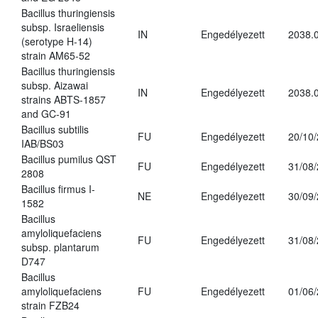
Bacillus thuringiensis
subsp. Israeliensis
IN
Engedélyezett
2038.
(serotype H-14)
strain AM65-52
Bacillus thuringiensis
subsp. Aizawai
IN
Engedélyezett
2038.
strains ABTS-1857
and GC-91
Bacillus subtilis
FU
Engedélyezett
20/10
IAB/BS03
Bacillus pumilus QST
FU
Engedélyezett
31/08
2808
Bacillus firmus I-
NE
Engedélyezett
30/09
1582
Bacillus
amyloliquefaciens
FU
Engedélyezett
31/08
subsp. plantarum
D747
Bacillus
amyloliquefaciens
FU
Engedélyezett
01/06
strain FZB24