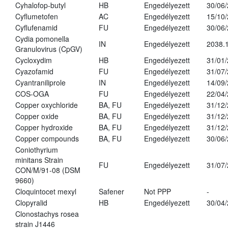
Cyhalofop-butyl
HB
Engedélyezett
30/06
Cyflumetofen
AC
Engedélyezett
15/10
Cyflufenamid
FU
Engedélyezett
30/06
Cydia pomonella
IN
Engedélyezett
2038.
Granulovirus (CpGV)
Cycloxydim
HB
Engedélyezett
31/01
Cyazofamid
FU
Engedélyezett
31/07
Cyantraniliprole
IN
Engedélyezett
14/09
COS-OGA
FU
Engedélyezett
22/04
Copper oxychloride
BA, FU
Engedélyezett
31/12
Copper oxide
BA, FU
Engedélyezett
31/12
Copper hydroxide
BA, FU
Engedélyezett
31/12
Copper compounds
BA, FU
Engedélyezett
30/06
Coniothyrium
minitans Strain
FU
Engedélyezett
31/07
CON/M/91-08 (DSM
9660)
Cloquintocet mexyl
Safener
Not PPP
-
Clopyralid
HB
Engedélyezett
30/04
Clonostachys rosea
strain J1446