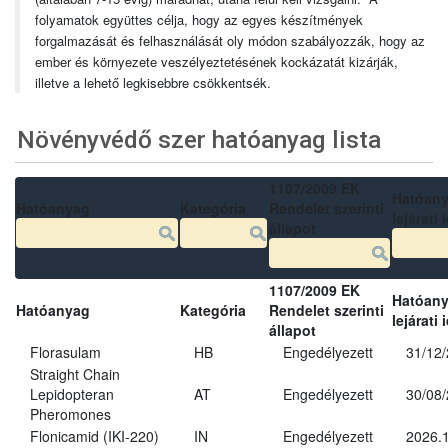
folyamatok együttes célja, hogy az egyes készítmények
forgalmazását és felhasználását oly módon szabályozzák, hogy az
ember és környezete veszélyeztetésének kockázatát kizárják,
illetve a lehető legkisebbre csökkentsék.
Növényvédő szer hatóanyag lista
1107/2009 EK
Hatóan
Hatóanyag
Kategória
Rendelet szerinti
lejárati 
állapot
1107/2009 EK
Hatóan
Hatóanyag
Kategória
Rendelet szerinti
lejárati 
állapot
Florasulam
HB
Engedélyezett
31/12
Straight Chain
Lepidopteran
AT
Engedélyezett
30/08
Pheromones
Flonicamid (IKI-220)
IN
Engedélyezett
2026.1