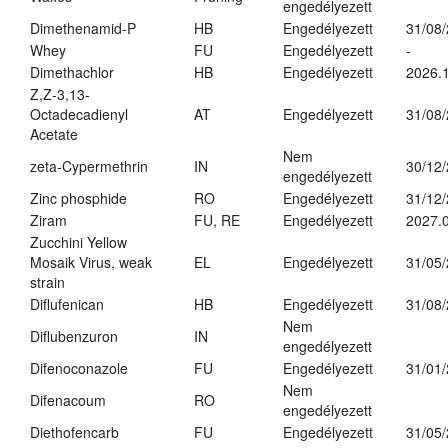
engedélyezett
Dimethenamid-P
HB
Engedélyezett
31/08
Whey
FU
Engedélyezett
-
Dimethachlor
HB
Engedélyezett
2026.1
Z,Z-3,13-
Octadecadienyl
AT
Engedélyezett
31/08
Acetate
Nem
zeta-Cypermethrin
IN
30/12
engedélyezett
Zinc phosphide
RO
Engedélyezett
31/12
Ziram
FU, RE
Engedélyezett
2027.
Zucchini Yellow
Mosaik Virus, weak
EL
Engedélyezett
31/05
strain
Diflufenican
HB
Engedélyezett
31/08
Nem
Diflubenzuron
IN
engedélyezett
Difenoconazole
FU
Engedélyezett
31/01
Nem
Difenacoum
RO
engedélyezett
Diethofencarb
FU
Engedélyezett
31/05