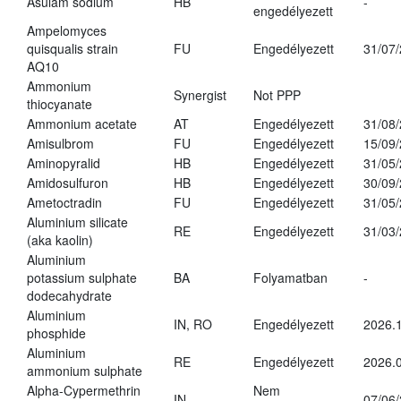
Asulam sodium
HB
-
engedélyezett
Ampelomyces
quisqualis strain
FU
Engedélyezett
31/07
AQ10
Ammonium
Synergist
Not PPP
thiocyanate
Ammonium acetate
AT
Engedélyezett
31/08
Amisulbrom
FU
Engedélyezett
15/09
Aminopyralid
HB
Engedélyezett
31/05
Amidosulfuron
HB
Engedélyezett
30/09
Ametoctradin
FU
Engedélyezett
31/05
Aluminium silicate
RE
Engedélyezett
31/03
(aka kaolin)
Aluminium
potassium sulphate
BA
Folyamatban
-
dodecahydrate
Aluminium
IN, RO
Engedélyezett
2026.1
phosphide
Aluminium
RE
Engedélyezett
2026.0
ammonium sulphate
Alpha-Cypermethrin
Nem
IN
07/06