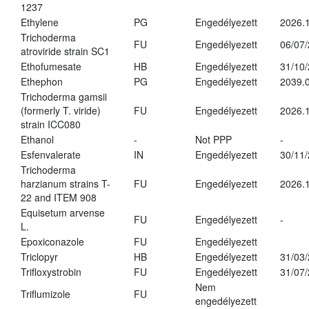
1237
Ethylene
PG
Engedélyezett
2026.1
Trichoderma
FU
Engedélyezett
06/07
atroviride strain SC1
Ethofumesate
HB
Engedélyezett
31/10
Ethephon
PG
Engedélyezett
2039.0
Trichoderma gamsii
(formerly T. viride)
FU
Engedélyezett
2026.
strain ICC080
Ethanol
-
Not PPP
-
Esfenvalerate
IN
Engedélyezett
30/11
Trichoderma
harzianum strains T-
FU
Engedélyezett
2026.
22 and ITEM 908
Equisetum arvense
FU
Engedélyezett
-
L.
Epoxiconazole
FU
Engedélyezett
Triclopyr
HB
Engedélyezett
31/03
Trifloxystrobin
FU
Engedélyezett
31/07
Nem
Triflumizole
FU
engedélyezett