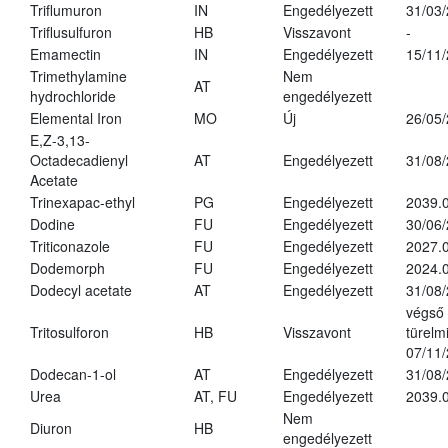
Triflumuron
IN
Engedélyezett
31/03
Triflusulfuron
HB
Visszavont
-
Emamectin
IN
Engedélyezett
15/11
Trimethylamine
Nem
AT
hydrochloride
engedélyezett
Elemental Iron
MO
Új
26/05
E,Z-3,13-
Octadecadienyl
AT
Engedélyezett
31/08
Acetate
Trinexapac-ethyl
PG
Engedélyezett
2039.
Dodine
FU
Engedélyezett
30/06
Triticonazole
FU
Engedélyezett
2027.
Dodemorph
FU
Engedélyezett
2024.0
Dodecyl acetate
AT
Engedélyezett
31/08
végső
Tritosulforon
HB
Visszavont
türelmi
07/11
Dodecan-1-ol
AT
Engedélyezett
31/08
Urea
AT, FU
Engedélyezett
2039.0
Nem
Diuron
HB
engedélyezett