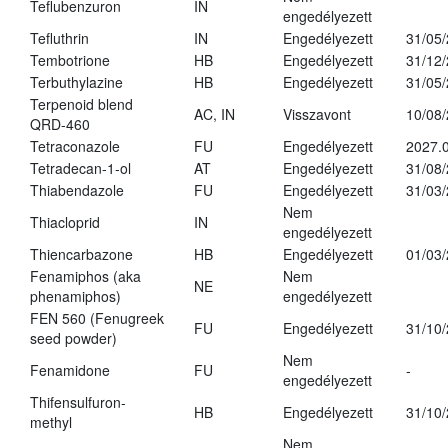
Teflubenzuron
IN
engedélyezett
Tefluthrin
IN
Engedélyezett
31/05
Tembotrione
HB
Engedélyezett
31/12
Terbuthylazine
HB
Engedélyezett
31/05
Terpenoid blend
AC, IN
Visszavont
10/08
QRD-460
Tetraconazole
FU
Engedélyezett
2027.0
Tetradecan-1-ol
AT
Engedélyezett
31/08
Thiabendazole
FU
Engedélyezett
31/03
Nem
Thiacloprid
IN
engedélyezett
Thiencarbazone
HB
Engedélyezett
01/03
Fenamiphos (aka
Nem
NE
phenamiphos)
engedélyezett
FEN 560 (Fenugreek
FU
Engedélyezett
31/10
seed powder)
Nem
Fenamidone
FU
-
engedélyezett
Thifensulfuron-
HB
Engedélyezett
31/10
methyl
Nem