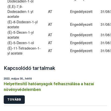
Dodecadien-1-ol
(E,E)-7,9-
Dodecadien-1-yl
AT
Engedélyezett
31/08
acetate
(E)-8-Dodecen-1-yl
AT
Engedélyezett
31/08
acetate
(E)-5-Decen-1-yl
AT
Engedélyezett
31/08
acetate
(E)-5-Decen-1-ol
AT
Engedélyezett
31/08
(E)-11-Tetradecen-1-
AT
Engedélyezett
31/08
yl acetate
Kapcsolódó tartalmak
2022. május 30., hétfő
Helyettesítő hatóanyagok felhasználása a hazai
növényvédelemben
TOVÁBB