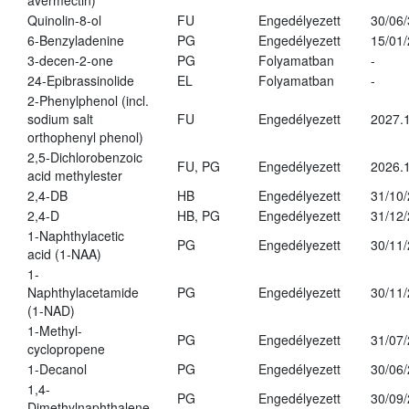
avermectin)
Quinolin-8-ol
FU
Engedélyezett
30/06
6-Benzyladenine
PG
Engedélyezett
15/01
3-decen-2-one
PG
Folyamatban
-
24-Epibrassinolide
EL
Folyamatban
-
2-Phenylphenol (incl.
sodium salt
FU
Engedélyezett
2027.1
orthophenyl phenol)
2,5-Dichlorobenzoic
FU, PG
Engedélyezett
2026.
acid methylester
2,4-DB
HB
Engedélyezett
31/10
2,4-D
HB, PG
Engedélyezett
31/12
1-Naphthylacetic
PG
Engedélyezett
30/11
acid (1-NAA)
1-
Naphthylacetamide
PG
Engedélyezett
30/11
(1-NAD)
1-Methyl-
PG
Engedélyezett
31/07
cyclopropene
1-Decanol
PG
Engedélyezett
30/06
1,4-
PG
Engedélyezett
30/09
Dimethylnaphthalene