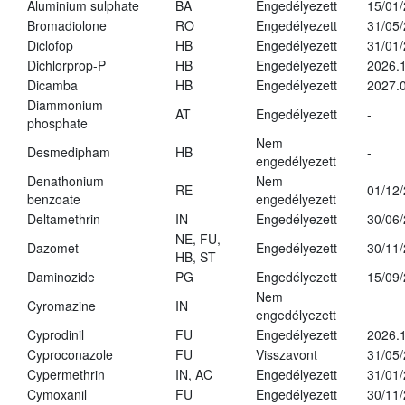
Aluminium sulphate
BA
Engedélyezett
15/01
Bromadiolone
RO
Engedélyezett
31/05
Diclofop
HB
Engedélyezett
31/01
Dichlorprop-P
HB
Engedélyezett
2026.
Dicamba
HB
Engedélyezett
2027.0
Diammonium
AT
Engedélyezett
-
phosphate
Nem
Desmedipham
HB
-
engedélyezett
Denathonium
Nem
RE
01/12
benzoate
engedélyezett
Deltamethrin
IN
Engedélyezett
30/06
NE, FU,
Dazomet
Engedélyezett
30/11
HB, ST
Daminozide
PG
Engedélyezett
15/09
Nem
Cyromazine
IN
engedélyezett
Cyprodinil
FU
Engedélyezett
2026.
Cyproconazole
FU
Visszavont
31/05
Cypermethrin
IN, AC
Engedélyezett
31/01
Cymoxanil
FU
Engedélyezett
30/11