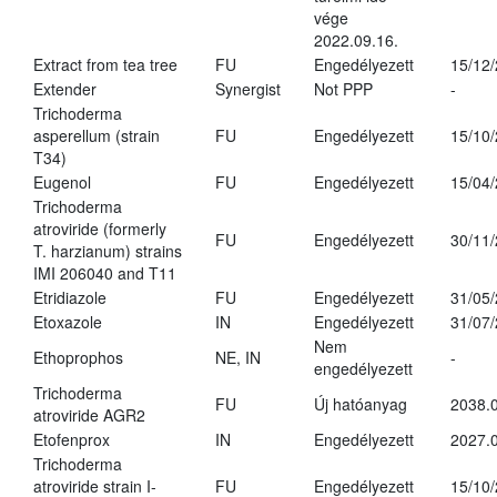
vége
2022.09.16.
Extract from tea tree
FU
Engedélyezett
15/12
Extender
Synergist
Not PPP
-
Trichoderma
asperellum (strain
FU
Engedélyezett
15/10
T34)
Eugenol
FU
Engedélyezett
15/04
Trichoderma
atroviride (formerly
FU
Engedélyezett
30/11
T. harzianum) strains
IMI 206040 and T11
Etridiazole
FU
Engedélyezett
31/05
Etoxazole
IN
Engedélyezett
31/07
Nem
Ethoprophos
NE, IN
-
engedélyezett
Trichoderma
FU
Új hatóanyag
2038.
atroviride AGR2
Etofenprox
IN
Engedélyezett
2027.0
Trichoderma
atroviride strain I-
FU
Engedélyezett
15/10