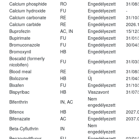
Calcium phosphide
RO
Engedélyezett
31/08
Calcium hydroxide
FU
Engedélyezett
-
Calcium carbonate
RE
Engedélyezett
31/10
Calcium carbide
RE
Engedélyezett
2026.1
Buprofezin
AC, IN
Engedélyezett
15/12
Bupirimate
FU
Engedélyezett
31/01
Bromuconazole
FU
Engedélyezett
30/04
Bromoxynil
HB
Engedélyezett
Boscalid (formerly
FU
Engedélyezett
31/03
nicobifen)
Blood meal
RE
Engedélyezett
31/08
Bixlozone
HB
Új
21/04
Bixafen
FU
Engedélyezett
31/10
Bispyribac
HB
Visszavont
31/07
Nem
Bifenthrin
IN, AC
engedélyezett
Bifenox
HB
Engedélyezett
2027.0
Bifenazate
AC
Engedélyezett
2037.
Nem
Beta-Cyfluthrin
IN
engedélyezett
Benzovindiflupyr
FU
Engedélyezett
02/01