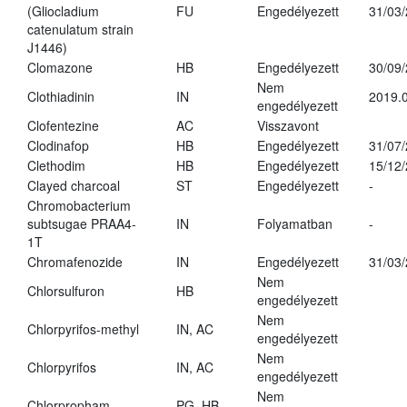
(Gliocladium
FU
Engedélyezett
31/03
catenulatum strain
J1446)
Clomazone
HB
Engedélyezett
30/09
Nem
Clothiadinin
IN
2019.0
engedélyezett
Clofentezine
AC
Visszavont
Clodinafop
HB
Engedélyezett
31/07
Clethodim
HB
Engedélyezett
15/12
Clayed charcoal
ST
Engedélyezett
-
Chromobacterium
subtsugae PRAA4-
IN
Folyamatban
-
1T
Chromafenozide
IN
Engedélyezett
31/03
Nem
Chlorsulfuron
HB
engedélyezett
Nem
Chlorpyrifos-methyl
IN, AC
engedélyezett
Nem
Chlorpyrifos
IN, AC
engedélyezett
Nem
Chlorpropham
PG, HB
-