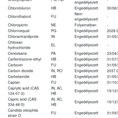
engedélyezett
Chlorotoluron
HB
Engedélyezett
30/06
Nem
Chlorothalonil
FU
-
engedélyezett
Chloropicrin
NE
Folyamatban
-
Chlormequat
PG
Engedélyezett
2028.0
Chlorantraniliprole
IN
Engedélyezett
31/05
Chitosan
EL
Engedélyezett
-
hydrochloride
Cerevisane
PA
Engedélyezett
23/04
Carfentrazone-ethyl
HB
Engedélyezett
31/07
Carboxin
FU
Engedélyezett
31/05
Carbon dioxide
IN, RO
Engedélyezett
2037.
Carbetamide
HB
Engedélyezett
31/05
Captan
FU
Engedélyezett
31/10
Caprylic acid (CAS
IN, AC,
Engedélyezett
15/12
124-07-2)
HB
Capric acid (CAS
IN, AC,
Engedélyezett
15/12
334-48-5)
HB
Candida oleophila
FU
Engedélyezett
31/05
strain O