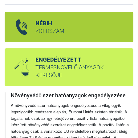
NÉBIH
ZÖLDSZÁM
ENGEDÉLYEZETT
TERMÉSNÖVELŐ ANYAGOK
KERESŐJE
Növényvédő szer hatóanyagok engedélyezése
A növényvédő szer hatóanyagok engedélyezése a világ egyik
legszigorúbb rendszere alapján, Európai Uniós szinten történik. A
tagállamok csak az így létrejövő ún. pozitív lista hatóanyagaiból
készített növényvédő szereket engedélyezhetik. A pozitív listán a
hatóanyag csak a vonatkozó EU rendeletben meghatározott ideig
(általában 7-15 évig) maradhat, utána felül kell vizsgálni. A