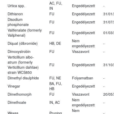
AC, FU,
Urtica spp.
Engedélyezett
-
IN
Dithianon
FU
Engedélyezett
31/01
Disodium
FU
Engedélyezett
31/07
phosphonate
Valifenalate (formerly
FU
Engedélyezett
01/03
Valiphenal)
Nem
Diquat (dibromide)
HB, DE
-
engedélyezett
Dimoxystrobin
FU
Visszavont
-
Verticillium albo-
atrum (formerly
FU
Engedélyezett
31/10
Verticillium dahliae)
strain WCS850
Dimethyl disulphide
FU, NE
Folyamatban
-
BA, FU,
Vinegar
Engedélyezett
-
HB
Dimethomorph
FU
Visszavont
20/05
Nem
Dimethoate
IN, AC
-
engedélyezett
Nem
Waxes
Pruning
-