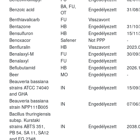
BA, FU,
Benzoic acid
Engedélyezett
31/08
OT
Benthiavalicarb
FU
Visszavont
Bentazone
HB
Engedélyezett
31/10
Bensulfuron
HB
Engedélyezett
15/11
Benoxacor
Safener
Not PPP
-
Benfluralin
HB
Visszavont
2023.
Benalaxyl-M
FU
Engedélyezett
30/09
Benalaxyl
FU
Engedélyezett
Beflubutamid
HB
Engedélyezett
2026.
Beer
MO
Engedélyezett
-
Beauveria bassiana
strains ATCC 74040
IN
Engedélyezett
15/09
and GHA
Beauveria bassiana
IN
Engedélyezett
07/06
strain NPP111B005
Bacillus thuringiensis
subsp. Kurstaki
strains ABTS 351,
IN
Engedélyezett
2038.
PB 54, SA 11, SA12
and EG 2348