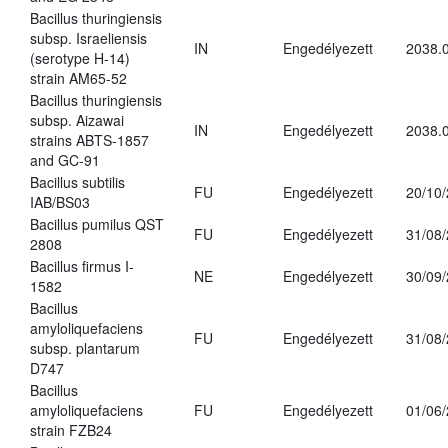
Bacillus thuringiensis
subsp. Israeliensis
IN
Engedélyezett
2038.
(serotype H-14)
strain AM65-52
Bacillus thuringiensis
subsp. Aizawai
IN
Engedélyezett
2038.
strains ABTS-1857
and GC-91
Bacillus subtilis
FU
Engedélyezett
20/10
IAB/BS03
Bacillus pumilus QST
FU
Engedélyezett
31/08
2808
Bacillus firmus I-
NE
Engedélyezett
30/09
1582
Bacillus
amyloliquefaciens
FU
Engedélyezett
31/08
subsp. plantarum
D747
Bacillus
amyloliquefaciens
FU
Engedélyezett
01/06
strain FZB24