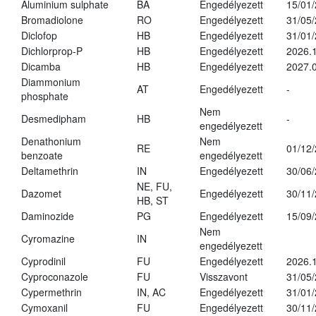
Aluminium sulphate
BA
Engedélyezett
15/01
Bromadiolone
RO
Engedélyezett
31/05
Diclofop
HB
Engedélyezett
31/01
Dichlorprop-P
HB
Engedélyezett
2026.
Dicamba
HB
Engedélyezett
2027.0
Diammonium
AT
Engedélyezett
-
phosphate
Nem
Desmedipham
HB
-
engedélyezett
Denathonium
Nem
RE
01/12
benzoate
engedélyezett
Deltamethrin
IN
Engedélyezett
30/06
NE, FU,
Dazomet
Engedélyezett
30/11
HB, ST
Daminozide
PG
Engedélyezett
15/09
Nem
Cyromazine
IN
engedélyezett
Cyprodinil
FU
Engedélyezett
2026.
Cyproconazole
FU
Visszavont
31/05
Cypermethrin
IN, AC
Engedélyezett
31/01
Cymoxanil
FU
Engedélyezett
30/11