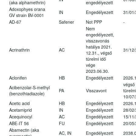
(aka alphamethrin)
engedélyezett
Adoxophyes orana
IN
Engedélyezett
31/01
GV strain BV-0001
AD-67
Safener
Not PPP
-
Nem
engedélyezett,
visszavonás
hatálya 2021.
Acrinathrin
AC
31/12
12.31., végső
türelmi idő
vége
2023.06.30.
Aclonifen
HB
Engedélyezett
2026.
végső
Acibenzolar-S-methyl
PA
Visszavont
türelmi
(benzothiadiazole)
10/07
Acetic acid
HB
Engedélyezett
2026.1
Acetamiprid
IN
Engedélyezett
28/02
Acequinocyl
AC
Engedélyezett
15/11
ABE-IT 56
FU
Engedélyezett
20/05
Abamectin (aka
AC, IN
Engedélyezett
2038.