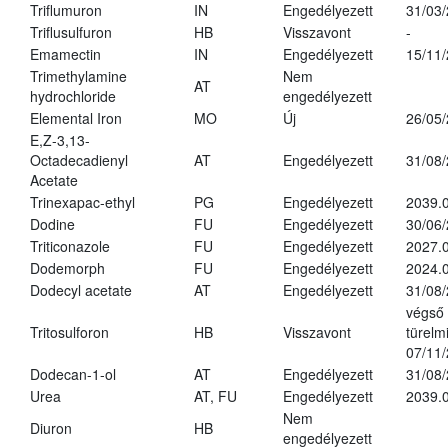
Triflumuron
IN
Engedélyezett
31/03
Triflusulfuron
HB
Visszavont
-
Emamectin
IN
Engedélyezett
15/11
Trimethylamine
Nem
AT
hydrochloride
engedélyezett
Elemental Iron
MO
Új
26/05
E,Z-3,13-
Octadecadienyl
AT
Engedélyezett
31/08
Acetate
Trinexapac-ethyl
PG
Engedélyezett
2039.
Dodine
FU
Engedélyezett
30/06
Triticonazole
FU
Engedélyezett
2027.
Dodemorph
FU
Engedélyezett
2024.0
Dodecyl acetate
AT
Engedélyezett
31/08
végső
Tritosulforon
HB
Visszavont
türelmi
07/11
Dodecan-1-ol
AT
Engedélyezett
31/08
Urea
AT, FU
Engedélyezett
2039.0
Nem
Diuron
HB
engedélyezett