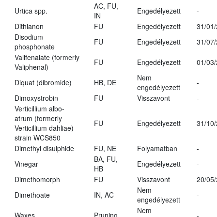
AC, FU,
Urtica spp.
Engedélyezett
-
IN
Dithianon
FU
Engedélyezett
31/01
Disodium
FU
Engedélyezett
31/07
phosphonate
Valifenalate (formerly
FU
Engedélyezett
01/03
Valiphenal)
Nem
Diquat (dibromide)
HB, DE
-
engedélyezett
Dimoxystrobin
FU
Visszavont
-
Verticillium albo-
atrum (formerly
FU
Engedélyezett
31/10
Verticillium dahliae)
strain WCS850
Dimethyl disulphide
FU, NE
Folyamatban
-
BA, FU,
Vinegar
Engedélyezett
-
HB
Dimethomorph
FU
Visszavont
20/05
Nem
Dimethoate
IN, AC
-
engedélyezett
Nem
Waxes
Pruning
-