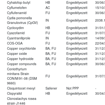
Cyhalofop-butyl
HB
Engedélyezett
30/06
Cyflumetofen
AC
Engedélyezett
15/10
Cyflufenamid
FU
Engedélyezett
30/06
Cydia pomonella
IN
Engedélyezett
2038.
Granulovirus (CpGV)
Cycloxydim
HB
Engedélyezett
31/01
Cyazofamid
FU
Engedélyezett
31/07
Cyantraniliprole
IN
Engedélyezett
14/09
COS-OGA
FU
Engedélyezett
22/04
Copper oxychloride
BA, FU
Engedélyezett
31/12
Copper oxide
BA, FU
Engedélyezett
31/12
Copper hydroxide
BA, FU
Engedélyezett
31/12
Copper compounds
BA, FU
Engedélyezett
30/06
Coniothyrium
minitans Strain
FU
Engedélyezett
31/07
CON/M/91-08 (DSM
9660)
Cloquintocet mexyl
Safener
Not PPP
-
Clopyralid
HB
Engedélyezett
30/04
Clonostachys rosea
strain J1446