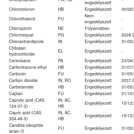
engedélyezett
Chlorotoluron
HB
Engedélyezett
30/06
Nem
Chlorothalonil
FU
-
engedélyezett
Chloropicrin
NE
Folyamatban
-
Chlormequat
PG
Engedélyezett
2028.0
Chlorantraniliprole
IN
Engedélyezett
31/05
Chitosan
EL
Engedélyezett
-
hydrochloride
Cerevisane
PA
Engedélyezett
23/04
Carfentrazone-ethyl
HB
Engedélyezett
31/07
Carboxin
FU
Engedélyezett
31/05
Carbon dioxide
IN, RO
Engedélyezett
2037.
Carbetamide
HB
Engedélyezett
31/05
Captan
FU
Engedélyezett
31/10
Caprylic acid (CAS
IN, AC,
Engedélyezett
15/12
124-07-2)
HB
Capric acid (CAS
IN, AC,
Engedélyezett
15/12
334-48-5)
HB
Candida oleophila
FU
Engedélyezett
31/05
strain O