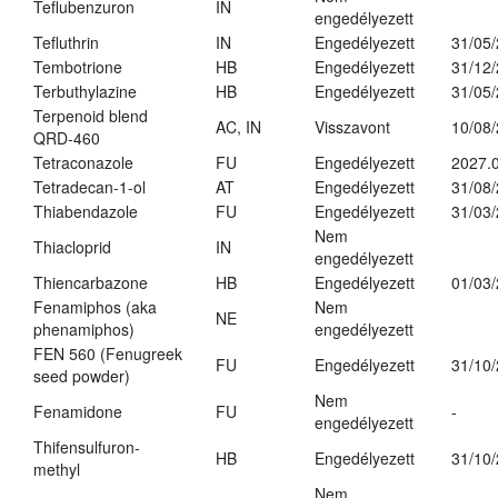
Teflubenzuron
IN
engedélyezett
Tefluthrin
IN
Engedélyezett
31/05
Tembotrione
HB
Engedélyezett
31/12
Terbuthylazine
HB
Engedélyezett
31/05
Terpenoid blend
AC, IN
Visszavont
10/08
QRD-460
Tetraconazole
FU
Engedélyezett
2027.0
Tetradecan-1-ol
AT
Engedélyezett
31/08
Thiabendazole
FU
Engedélyezett
31/03
Nem
Thiacloprid
IN
engedélyezett
Thiencarbazone
HB
Engedélyezett
01/03
Fenamiphos (aka
Nem
NE
phenamiphos)
engedélyezett
FEN 560 (Fenugreek
FU
Engedélyezett
31/10
seed powder)
Nem
Fenamidone
FU
-
engedélyezett
Thifensulfuron-
HB
Engedélyezett
31/10
methyl
Nem