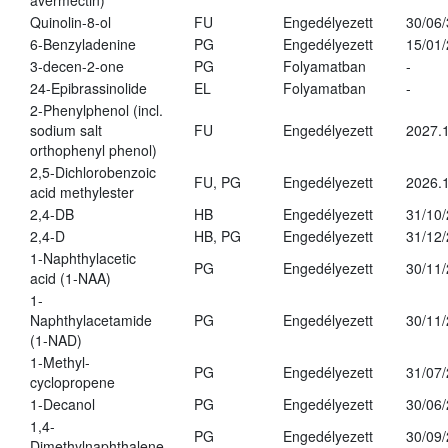
avermectin)
Quinolin-8-ol
FU
Engedélyezett
30/06
6-Benzyladenine
PG
Engedélyezett
15/01
3-decen-2-one
PG
Folyamatban
-
24-Epibrassinolide
EL
Folyamatban
-
2-Phenylphenol (incl.
sodium salt
FU
Engedélyezett
2027.1
orthophenyl phenol)
2,5-Dichlorobenzoic
FU, PG
Engedélyezett
2026.
acid methylester
2,4-DB
HB
Engedélyezett
31/10
2,4-D
HB, PG
Engedélyezett
31/12
1-Naphthylacetic
PG
Engedélyezett
30/11
acid (1-NAA)
1-
Naphthylacetamide
PG
Engedélyezett
30/11
(1-NAD)
1-Methyl-
PG
Engedélyezett
31/07
cyclopropene
1-Decanol
PG
Engedélyezett
30/06
1,4-
PG
Engedélyezett
30/09
Dimethylnaphthalene