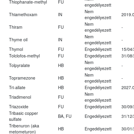
Thiophanate-methyl
FU
engedélyezett
Nem
Thiamethoxam
IN
2019.0
engedélyezett
Nem
Thiram
FU
-
engedélyezett
Nem
Thyme oil
IN
-
engedélyezett
Thymol
FU
Engedélyezett
15/04
Tolclofos-methyl
FU
Engedélyezett
31/08
Nem
Tolpyralate
HB
-
engedélyezett
Nem
Topramezone
HB
-
engedélyezett
Tri-allate
HB
Engedélyezett
2027.0
Nem
Triadimenol
FU
engedélyezett
Triazoxide
FU
Engedélyezett
30/09
Tribasic copper
BA, FU
Engedélyezett
31/12
sulfate
Tribenuron (aka
HB
Engedélyezett
30/01
metometuron)