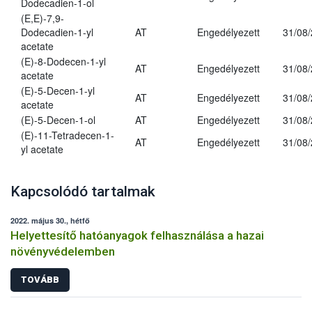
Dodecadien-1-ol
(E,E)-7,9-
Dodecadien-1-yl
AT
Engedélyezett
31/08
acetate
(E)-8-Dodecen-1-yl
AT
Engedélyezett
31/08
acetate
(E)-5-Decen-1-yl
AT
Engedélyezett
31/08
acetate
(E)-5-Decen-1-ol
AT
Engedélyezett
31/08
(E)-11-Tetradecen-1-
AT
Engedélyezett
31/08
yl acetate
Kapcsolódó tartalmak
2022. május 30., hétfő
Helyettesítő hatóanyagok felhasználása a hazai
növényvédelemben
TOVÁBB