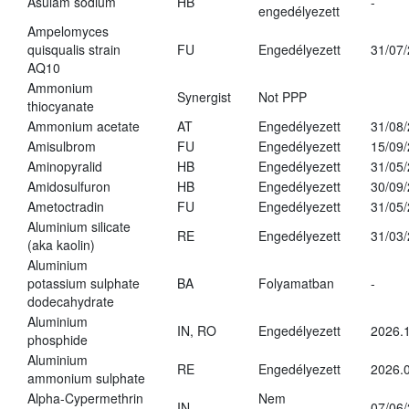
Asulam sodium
HB
-
engedélyezett
Ampelomyces
quisqualis strain
FU
Engedélyezett
31/07
AQ10
Ammonium
Synergist
Not PPP
thiocyanate
Ammonium acetate
AT
Engedélyezett
31/08
Amisulbrom
FU
Engedélyezett
15/09
Aminopyralid
HB
Engedélyezett
31/05
Amidosulfuron
HB
Engedélyezett
30/09
Ametoctradin
FU
Engedélyezett
31/05
Aluminium silicate
RE
Engedélyezett
31/03
(aka kaolin)
Aluminium
potassium sulphate
BA
Folyamatban
-
dodecahydrate
Aluminium
IN, RO
Engedélyezett
2026.1
phosphide
Aluminium
RE
Engedélyezett
2026.0
ammonium sulphate
Alpha-Cypermethrin
Nem
IN
07/06