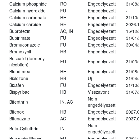
Calcium phosphide
RO
Engedélyezett
31/08
Calcium hydroxide
FU
Engedélyezett
-
Calcium carbonate
RE
Engedélyezett
31/10
Calcium carbide
RE
Engedélyezett
2026.1
Buprofezin
AC, IN
Engedélyezett
15/12
Bupirimate
FU
Engedélyezett
31/01
Bromuconazole
FU
Engedélyezett
30/04
Bromoxynil
HB
Engedélyezett
Boscalid (formerly
FU
Engedélyezett
31/03
nicobifen)
Blood meal
RE
Engedélyezett
31/08
Bixlozone
HB
Új
21/04
Bixafen
FU
Engedélyezett
31/10
Bispyribac
HB
Visszavont
31/07
Nem
Bifenthrin
IN, AC
engedélyezett
Bifenox
HB
Engedélyezett
2027.0
Bifenazate
AC
Engedélyezett
2037.
Nem
Beta-Cyfluthrin
IN
engedélyezett
Benzovindiflupyr
FU
Engedélyezett
02/01