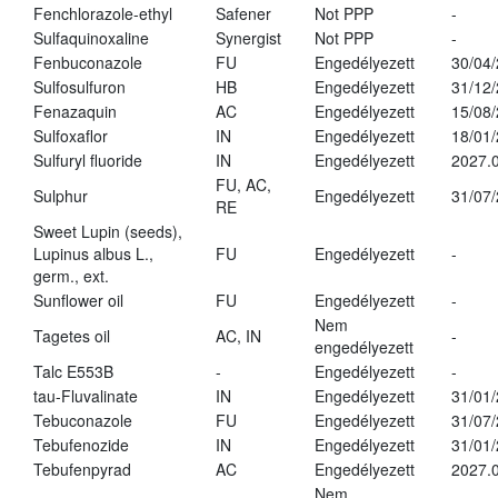
Fenchlorazole-ethyl
Safener
Not PPP
-
Sulfaquinoxaline
Synergist
Not PPP
-
Fenbuconazole
FU
Engedélyezett
30/04
Sulfosulfuron
HB
Engedélyezett
31/12
Fenazaquin
AC
Engedélyezett
15/08
Sulfoxaflor
IN
Engedélyezett
18/01
Sulfuryl fluoride
IN
Engedélyezett
2027.0
FU, AC,
Sulphur
Engedélyezett
31/07
RE
Sweet Lupin (seeds),
Lupinus albus L.,
FU
Engedélyezett
-
germ., ext.
Sunflower oil
FU
Engedélyezett
-
Nem
Tagetes oil
AC, IN
-
engedélyezett
Talc E553B
-
Engedélyezett
-
tau-Fluvalinate
IN
Engedélyezett
31/01
Tebuconazole
FU
Engedélyezett
31/07
Tebufenozide
IN
Engedélyezett
31/01
Tebufenpyrad
AC
Engedélyezett
2027.0
Nem