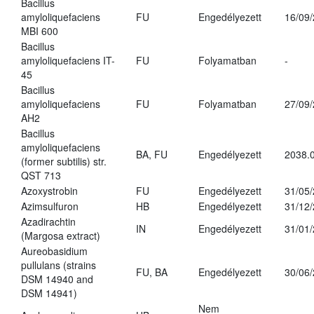
Bacillus
amyloliquefaciens
FU
Engedélyezett
16/09
MBI 600
Bacillus
amyloliquefaciens IT-
FU
Folyamatban
-
45
Bacillus
amyloliquefaciens
FU
Folyamatban
27/09
AH2
Bacillus
amyloliquefaciens
BA, FU
Engedélyezett
2038.
(former subtilis) str.
QST 713
Azoxystrobin
FU
Engedélyezett
31/05
Azimsulfuron
HB
Engedélyezett
31/12
Azadirachtin
IN
Engedélyezett
31/01
(Margosa extract)
Aureobasidium
pullulans (strains
FU, BA
Engedélyezett
30/06
DSM 14940 and
DSM 14941)
Nem