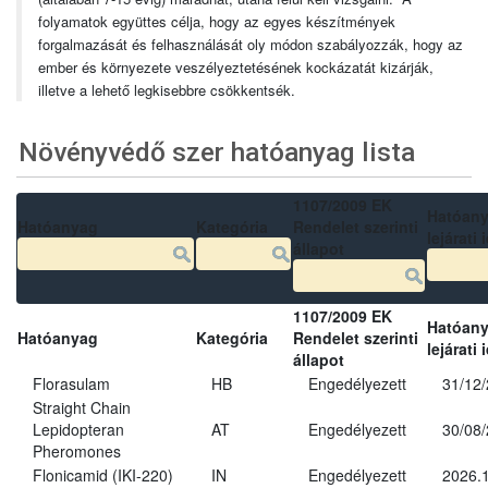
folyamatok együttes célja, hogy az egyes készítmények
forgalmazását és felhasználását oly módon szabályozzák, hogy az
ember és környezete veszélyeztetésének kockázatát kizárják,
illetve a lehető legkisebbre csökkentsék.
Növényvédő szer hatóanyag lista
1107/2009 EK
Hatóan
Hatóanyag
Kategória
Rendelet szerinti
lejárati 
állapot
1107/2009 EK
Hatóan
Hatóanyag
Kategória
Rendelet szerinti
lejárati 
állapot
Florasulam
HB
Engedélyezett
31/12
Straight Chain
Lepidopteran
AT
Engedélyezett
30/08
Pheromones
Flonicamid (IKI-220)
IN
Engedélyezett
2026.1