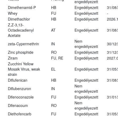
engedélyezett
Dimethenamid-P
HB
Engedélyezett
31/08
Whey
FU
Engedélyezett
-
Dimethachlor
HB
Engedélyezett
2026.1
Z,Z-3,13-
Octadecadienyl
AT
Engedélyezett
31/08
Acetate
Nem
zeta-Cypermethrin
IN
30/12
engedélyezett
Zinc phosphide
RO
Engedélyezett
31/12
Ziram
FU, RE
Engedélyezett
2027.
Zucchini Yellow
Mosaik Virus, weak
EL
Engedélyezett
31/05
strain
Diflufenican
HB
Engedélyezett
31/08
Nem
Diflubenzuron
IN
engedélyezett
Difenoconazole
FU
Engedélyezett
31/01
Nem
Difenacoum
RO
engedélyezett
Diethofencarb
FU
Engedélyezett
31/05