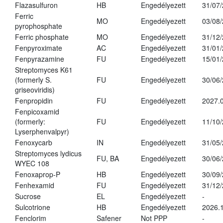
Flazasulfuron
HB
Engedélyezett
31/07
Ferric
MO
Engedélyezett
03/08
pyrophosphate
Ferric phosphate
MO
Engedélyezett
31/12
Fenpyroximate
AC
Engedélyezett
31/01
Fenpyrazamine
FU
Engedélyezett
15/01
Streptomyces K61
(formerly S.
FU
Engedélyezett
30/06
griseoviridis)
Fenpropidin
FU
Engedélyezett
2027.0
Fenpicoxamid
(formerly:
FU
Engedélyezett
11/10
Lyserphenvalpyr)
Fenoxycarb
IN
Engedélyezett
31/05
Streptomyces lydicus
FU, BA
Engedélyezett
30/06
WYEC 108
Fenoxaprop-P
HB
Engedélyezett
30/09
Fenhexamid
FU
Engedélyezett
31/12
Sucrose
EL
Engedélyezett
-
Sulcotrione
HB
Engedélyezett
2026.
Fenclorim
Safener
Not PPP
-