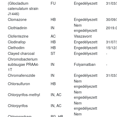
(Gliocladium
FU
Engedélyezett
31/03
catenulatum strain
J1446)
Clomazone
HB
Engedélyezett
30/09
Nem
Clothiadinin
IN
2019.0
engedélyezett
Clofentezine
AC
Visszavont
Clodinafop
HB
Engedélyezett
31/07
Clethodim
HB
Engedélyezett
15/12
Clayed charcoal
ST
Engedélyezett
-
Chromobacterium
subtsugae PRAA4-
IN
Folyamatban
-
1T
Chromafenozide
IN
Engedélyezett
31/03
Nem
Chlorsulfuron
HB
engedélyezett
Nem
Chlorpyrifos-methyl
IN, AC
engedélyezett
Nem
Chlorpyrifos
IN, AC
engedélyezett
Nem
Chlorpropham
PG, HB
-