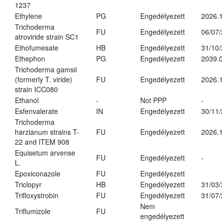
1237
Ethylene
PG
Engedélyezett
2026.1
Trichoderma
FU
Engedélyezett
06/07
atroviride strain SC1
Ethofumesate
HB
Engedélyezett
31/10
Ethephon
PG
Engedélyezett
2039.0
Trichoderma gamsii
(formerly T. viride)
FU
Engedélyezett
2026.
strain ICC080
Ethanol
-
Not PPP
-
Esfenvalerate
IN
Engedélyezett
30/11
Trichoderma
harzianum strains T-
FU
Engedélyezett
2026.
22 and ITEM 908
Equisetum arvense
FU
Engedélyezett
-
L.
Epoxiconazole
FU
Engedélyezett
Triclopyr
HB
Engedélyezett
31/03
Trifloxystrobin
FU
Engedélyezett
31/07
Nem
Triflumizole
FU
engedélyezett