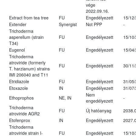
vége
2022.09.16.
Extract from tea tree
FU
Engedélyezett
15/12
Extender
Synergist
Not PPP
-
Trichoderma
asperellum (strain
FU
Engedélyezett
15/10
T34)
Eugenol
FU
Engedélyezett
15/04
Trichoderma
atroviride (formerly
FU
Engedélyezett
30/11
T. harzianum) strains
IMI 206040 and T11
Etridiazole
FU
Engedélyezett
31/05
Etoxazole
IN
Engedélyezett
31/07
Nem
Ethoprophos
NE, IN
-
engedélyezett
Trichoderma
FU
Új hatóanyag
2038.
atroviride AGR2
Etofenprox
IN
Engedélyezett
2027.0
Trichoderma
atroviride strain I-
FU
Engedélyezett
15/10