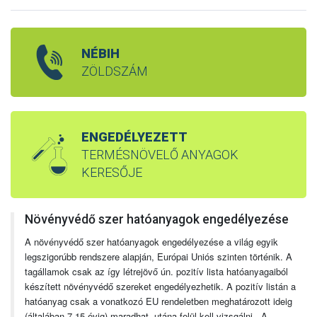
NÉBIH
ZÖLDSZÁM
ENGEDÉLYEZETT
TERMÉSNÖVELŐ ANYAGOK
KERESŐJE
Növényvédő szer hatóanyagok engedélyezése
A növényvédő szer hatóanyagok engedélyezése a világ egyik
legszigorúbb rendszere alapján, Európai Uniós szinten történik. A
tagállamok csak az így létrejövő ún. pozitív lista hatóanyagaiból
készített növényvédő szereket engedélyezhetik. A pozitív listán a
hatóanyag csak a vonatkozó EU rendeletben meghatározott ideig
(általában 7-15 évig) maradhat, utána felül kell vizsgálni. A