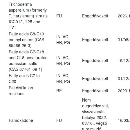
Trichoderma
asperellum (formerly
T. harzianum) strains
FU
Engedélyezett
2026.
ICC012, T25 and
TV1
Fatty acids C8-C10
IN, AC,
methyl esters (CAS
Engedélyezett
31/08
HB, PG
85566-26-3)
Fatty acids C7-C18
and C18 unsaturated
IN, AC,
Engedélyezett
15/12
potassium salts
HB, PG
(CAS 67701-09-1)
Fatty acids C7 to
IN, AC,
Engedélyezett
01/12
C20
HB, PG
Fat distilation
RE
Engedélyezett
2023.1
residues
Nem
engedélyezett,
visszavonás
hatálya 2022.
Famoxadone
FU
16/03
03.16., végső
türelmi idő