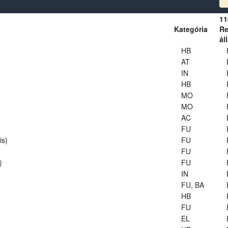
11
Kategória
Re
ál
HB
AT
IN
HB
MO
MO
AC
FU
is)
FU
FU
)
FU
IN
FU, BA
HB
FU
EL