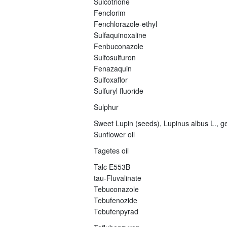
Sulcotrione
Fenclorim
Fenchlorazole-ethyl
Sulfaquinoxaline
Fenbuconazole
Sulfosulfuron
Fenazaquin
Sulfoxaflor
Sulfuryl fluoride
Sulphur
Sweet Lupin (seeds), Lupinus albus L., ge
Sunflower oil
Tagetes oil
Talc E553B
tau-Fluvalinate
Tebuconazole
Tebufenozide
Tebufenpyrad