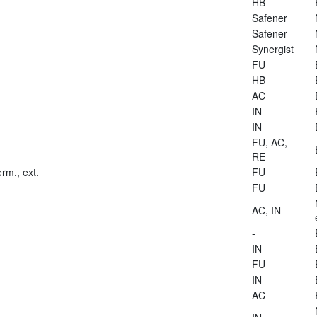
HB
Safener
Safener
Synergist
FU
HB
AC
IN
IN
FU, AC,
RE
rm., ext.
FU
FU
AC, IN
-
IN
FU
IN
AC