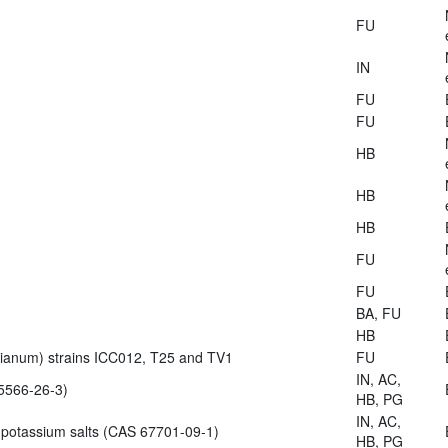
FU
IN
FU
FU
HB
HB
HB
FU
FU
BA, FU
HB
zianum) strains ICC012, T25 and TV1
FU
IN, AC,
5566-26-3)
HB, PG
IN, AC,
 potassium salts (CAS 67701-09-1)
HB, PG