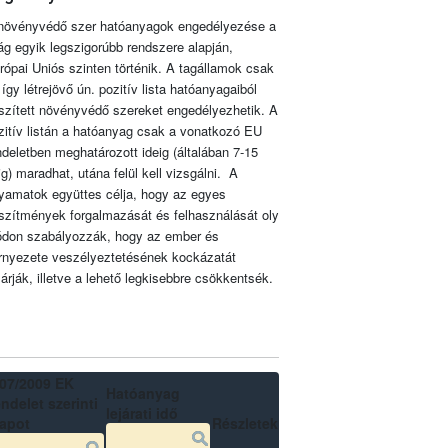
növényvédő szer hatóanyagok engedélyezése a
lág egyik legszigorúbb rendszere alapján,
rópai Uniós szinten történik. A tagállamok csak
 így létrejövő ún. pozitív lista hatóanyagaiból
szített növényvédő szereket engedélyezhetik. A
zitív listán a hatóanyag csak a vonatkozó EU
ndeletben meghatározott ideig (általában 7-15
ig) maradhat, utána felül kell vizsgálni. A
lyamatok együttes célja, hogy az egyes
szítmények forgalmazását és felhasználását oly
don szabályozzák, hogy az ember és
rnyezete veszélyeztetésének kockázatát
zárják, illetve a lehető legkisebbre csökkentsék.
07/2009 EK
Hatóanyag
ndelet szerinti
lejárati idő
lapot
Részletek