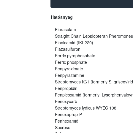
Hatóanyag
Florasulam
Straight Chain Lepidopteran Pheromones
Flonicamid (IKI-220)
Flazasulfuron
Ferric pyrophosphate
Ferric phosphate
Fenpyroximate
Fenpyrazamine
Streptomyces K61 (formerly S. griseovirid
Fenpropidin
Fenpicoxamid (formerly: Lyserphenvalpyr
Fenoxycarb
Streptomyces lydicus WYEC 108
Fenoxaprop-P
Fenhexamid
Sucrose