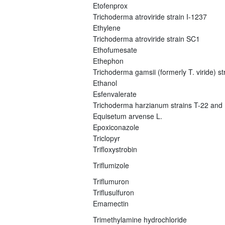
Etofenprox
Trichoderma atroviride strain I-1237
Ethylene
Trichoderma atroviride strain SC1
Ethofumesate
Ethephon
Trichoderma gamsii (formerly T. viride) s
Ethanol
Esfenvalerate
Trichoderma harzianum strains T-22 and
Equisetum arvense L.
Epoxiconazole
Triclopyr
Trifloxystrobin
Triflumizole
Triflumuron
Triflusulfuron
Emamectin
Trimethylamine hydrochloride