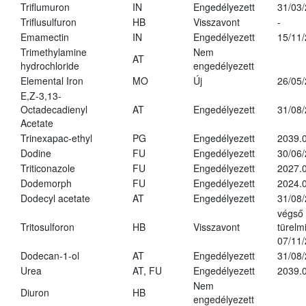
Triflumuron
IN
Engedélyezett
31/03
Triflusulfuron
HB
Visszavont
-
Emamectin
IN
Engedélyezett
15/11
Trimethylamine
Nem
AT
hydrochloride
engedélyezett
Elemental Iron
MO
Új
26/05
E,Z-3,13-
Octadecadienyl
AT
Engedélyezett
31/08
Acetate
Trinexapac-ethyl
PG
Engedélyezett
2039.
Dodine
FU
Engedélyezett
30/06
Triticonazole
FU
Engedélyezett
2027.
Dodemorph
FU
Engedélyezett
2024.0
Dodecyl acetate
AT
Engedélyezett
31/08
végső
Tritosulforon
HB
Visszavont
türelmi
07/11
Dodecan-1-ol
AT
Engedélyezett
31/08
Urea
AT, FU
Engedélyezett
2039.0
Nem
Diuron
HB
engedélyezett