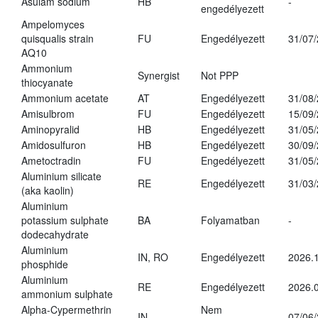
Asulam sodium
HB
-
engedélyezett
Ampelomyces
quisqualis strain
FU
Engedélyezett
31/07
AQ10
Ammonium
Synergist
Not PPP
thiocyanate
Ammonium acetate
AT
Engedélyezett
31/08
Amisulbrom
FU
Engedélyezett
15/09
Aminopyralid
HB
Engedélyezett
31/05
Amidosulfuron
HB
Engedélyezett
30/09
Ametoctradin
FU
Engedélyezett
31/05
Aluminium silicate
RE
Engedélyezett
31/03
(aka kaolin)
Aluminium
potassium sulphate
BA
Folyamatban
-
dodecahydrate
Aluminium
IN, RO
Engedélyezett
2026.1
phosphide
Aluminium
RE
Engedélyezett
2026.0
ammonium sulphate
Alpha-Cypermethrin
Nem
IN
07/06