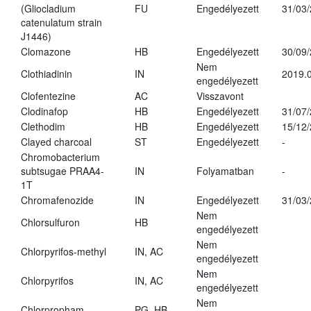
(Gliocladium
FU
Engedélyezett
31/03
catenulatum strain
J1446)
Clomazone
HB
Engedélyezett
30/09
Nem
Clothiadinin
IN
2019.0
engedélyezett
Clofentezine
AC
Visszavont
Clodinafop
HB
Engedélyezett
31/07
Clethodim
HB
Engedélyezett
15/12
Clayed charcoal
ST
Engedélyezett
-
Chromobacterium
subtsugae PRAA4-
IN
Folyamatban
-
1T
Chromafenozide
IN
Engedélyezett
31/03
Nem
Chlorsulfuron
HB
engedélyezett
Nem
Chlorpyrifos-methyl
IN, AC
engedélyezett
Nem
Chlorpyrifos
IN, AC
engedélyezett
Nem
Chlorpropham
PG, HB
-