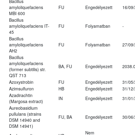
Bacillus
amyloliquefaciens
FU
Engedélyezett
16/09
MBI 600
Bacillus
amyloliquefaciens IT-
FU
Folyamatban
-
45
Bacillus
amyloliquefaciens
FU
Folyamatban
27/09
AH2
Bacillus
amyloliquefaciens
BA, FU
Engedélyezett
2038.
(former subtilis) str.
QST 713
Azoxystrobin
FU
Engedélyezett
31/05
Azimsulfuron
HB
Engedélyezett
31/12
Azadirachtin
IN
Engedélyezett
31/01
(Margosa extract)
Aureobasidium
pullulans (strains
FU, BA
Engedélyezett
30/06
DSM 14940 and
DSM 14941)
Nem