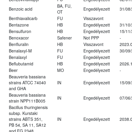
BA, FU,
Benzoic acid
Engedélyezett
31/08
OT
Benthiavalicarb
FU
Visszavont
Bentazone
HB
Engedélyezett
31/10
Bensulfuron
HB
Engedélyezett
15/11
Benoxacor
Safener
Not PPP
-
Benfluralin
HB
Visszavont
2023.
Benalaxyl-M
FU
Engedélyezett
30/09
Benalaxyl
FU
Engedélyezett
Beflubutamid
HB
Engedélyezett
2026.
Beer
MO
Engedélyezett
-
Beauveria bassiana
strains ATCC 74040
IN
Engedélyezett
15/09
and GHA
Beauveria bassiana
IN
Engedélyezett
07/06
strain NPP111B005
Bacillus thuringiensis
subsp. Kurstaki
strains ABTS 351,
IN
Engedélyezett
2038.
PB 54, SA 11, SA12
and EG 2348