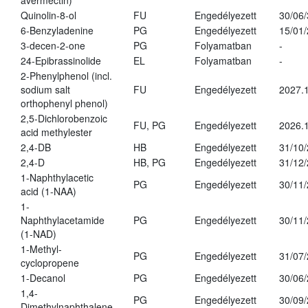
avermectin)
Quinolin-8-ol
FU
Engedélyezett
30/06
6-Benzyladenine
PG
Engedélyezett
15/01
3-decen-2-one
PG
Folyamatban
-
24-Epibrassinolide
EL
Folyamatban
-
2-Phenylphenol (incl.
sodium salt
FU
Engedélyezett
2027.1
orthophenyl phenol)
2,5-Dichlorobenzoic
FU, PG
Engedélyezett
2026.
acid methylester
2,4-DB
HB
Engedélyezett
31/10
2,4-D
HB, PG
Engedélyezett
31/12
1-Naphthylacetic
PG
Engedélyezett
30/11
acid (1-NAA)
1-
Naphthylacetamide
PG
Engedélyezett
30/11
(1-NAD)
1-Methyl-
PG
Engedélyezett
31/07
cyclopropene
1-Decanol
PG
Engedélyezett
30/06
1,4-
PG
Engedélyezett
30/09
Dimethylnaphthalene