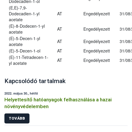
Dodecadien-1-ol
(E,E)-7,9-
Dodecadien-1-yl
AT
Engedélyezett
31/08
acetate
(E)-8-Dodecen-1-yl
AT
Engedélyezett
31/08
acetate
(E)-5-Decen-1-yl
AT
Engedélyezett
31/08
acetate
(E)-5-Decen-1-ol
AT
Engedélyezett
31/08
(E)-11-Tetradecen-1-
AT
Engedélyezett
31/08
yl acetate
Kapcsolódó tartalmak
2022. május 30., hétfő
Helyettesítő hatóanyagok felhasználása a hazai
növényvédelemben
TOVÁBB