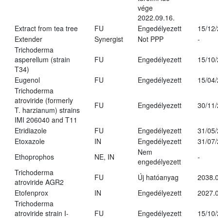
vége
2022.09.16.
Extract from tea tree
FU
Engedélyezett
15/12
Extender
Synergist
Not PPP
-
Trichoderma
asperellum (strain
FU
Engedélyezett
15/10
T34)
Eugenol
FU
Engedélyezett
15/04
Trichoderma
atroviride (formerly
FU
Engedélyezett
30/11
T. harzianum) strains
IMI 206040 and T11
Etridiazole
FU
Engedélyezett
31/05
Etoxazole
IN
Engedélyezett
31/07
Nem
Ethoprophos
NE, IN
-
engedélyezett
Trichoderma
FU
Új hatóanyag
2038.
atroviride AGR2
Etofenprox
IN
Engedélyezett
2027.0
Trichoderma
atroviride strain I-
FU
Engedélyezett
15/10