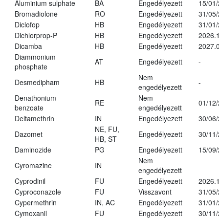
Aluminium sulphate
BA
Engedélyezett
15/01
Bromadiolone
RO
Engedélyezett
31/05
Diclofop
HB
Engedélyezett
31/01
Dichlorprop-P
HB
Engedélyezett
2026.
Dicamba
HB
Engedélyezett
2027.0
Diammonium
AT
Engedélyezett
-
phosphate
Nem
Desmedipham
HB
-
engedélyezett
Denathonium
Nem
RE
01/12
benzoate
engedélyezett
Deltamethrin
IN
Engedélyezett
30/06
NE, FU,
Dazomet
Engedélyezett
30/11
HB, ST
Daminozide
PG
Engedélyezett
15/09
Nem
Cyromazine
IN
engedélyezett
Cyprodinil
FU
Engedélyezett
2026.
Cyproconazole
FU
Visszavont
31/05
Cypermethrin
IN, AC
Engedélyezett
31/01
Cymoxanil
FU
Engedélyezett
30/11