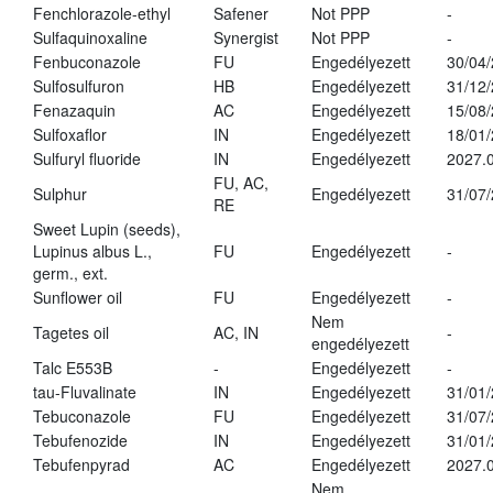
Fenchlorazole-ethyl
Safener
Not PPP
-
Sulfaquinoxaline
Synergist
Not PPP
-
Fenbuconazole
FU
Engedélyezett
30/04
Sulfosulfuron
HB
Engedélyezett
31/12
Fenazaquin
AC
Engedélyezett
15/08
Sulfoxaflor
IN
Engedélyezett
18/01
Sulfuryl fluoride
IN
Engedélyezett
2027.0
FU, AC,
Sulphur
Engedélyezett
31/07
RE
Sweet Lupin (seeds),
Lupinus albus L.,
FU
Engedélyezett
-
germ., ext.
Sunflower oil
FU
Engedélyezett
-
Nem
Tagetes oil
AC, IN
-
engedélyezett
Talc E553B
-
Engedélyezett
-
tau-Fluvalinate
IN
Engedélyezett
31/01
Tebuconazole
FU
Engedélyezett
31/07
Tebufenozide
IN
Engedélyezett
31/01
Tebufenpyrad
AC
Engedélyezett
2027.0
Nem