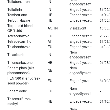
Teflubenzuron
IN
engedélyezett
Tefluthrin
IN
Engedélyezett
31/05
Tembotrione
HB
Engedélyezett
31/12
Terbuthylazine
HB
Engedélyezett
31/05
Terpenoid blend
AC, IN
Visszavont
10/08
QRD-460
Tetraconazole
FU
Engedélyezett
2027.0
Tetradecan-1-ol
AT
Engedélyezett
31/08
Thiabendazole
FU
Engedélyezett
31/03
Nem
Thiacloprid
IN
engedélyezett
Thiencarbazone
HB
Engedélyezett
01/03
Fenamiphos (aka
Nem
NE
phenamiphos)
engedélyezett
FEN 560 (Fenugreek
FU
Engedélyezett
31/10
seed powder)
Nem
Fenamidone
FU
-
engedélyezett
Thifensulfuron-
HB
Engedélyezett
31/10
methyl
Nem