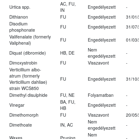
AC, FU,
Urtica spp.
Engedélyezett
-
IN
Dithianon
FU
Engedélyezett
31/01
Disodium
FU
Engedélyezett
31/07
phosphonate
Valifenalate (formerly
FU
Engedélyezett
01/03
Valiphenal)
Nem
Diquat (dibromide)
HB, DE
-
engedélyezett
Dimoxystrobin
FU
Visszavont
-
Verticillium albo-
atrum (formerly
FU
Engedélyezett
31/10
Verticillium dahliae)
strain WCS850
Dimethyl disulphide
FU, NE
Folyamatban
-
BA, FU,
Vinegar
Engedélyezett
-
HB
Dimethomorph
FU
Visszavont
20/05
Nem
Dimethoate
IN, AC
-
engedélyezett
Nem
Waxes
Pruning
-