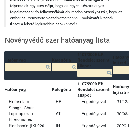
folyamatok együttes célja, hogy az egyes készítmények
forgalmazását és felhasználását oly módon szabályozzák, hogy az
ember és környezete veszélyeztetésének kockázatát kizárják,
illetve a lehető legkisebbre csökkentsék.
Növényvédő szer hatóanyag lista
1107/2009 EK
Hatóan
Hatóanyag
Kategória
Rendelet szerinti
lejárati 
állapot
1107/2009 EK
Hatóan
Hatóanyag
Kategória
Rendelet szerinti
lejárati 
állapot
Florasulam
HB
Engedélyezett
31/12
Straight Chain
Lepidopteran
AT
Engedélyezett
30/08
Pheromones
Flonicamid (IKI-220)
IN
Engedélyezett
2026.1