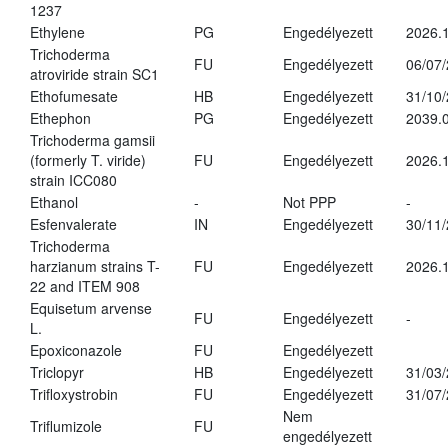
1237
Ethylene
PG
Engedélyezett
2026.1
Trichoderma
FU
Engedélyezett
06/07
atroviride strain SC1
Ethofumesate
HB
Engedélyezett
31/10
Ethephon
PG
Engedélyezett
2039.0
Trichoderma gamsii
(formerly T. viride)
FU
Engedélyezett
2026.
strain ICC080
Ethanol
-
Not PPP
-
Esfenvalerate
IN
Engedélyezett
30/11
Trichoderma
harzianum strains T-
FU
Engedélyezett
2026.
22 and ITEM 908
Equisetum arvense
FU
Engedélyezett
-
L.
Epoxiconazole
FU
Engedélyezett
Triclopyr
HB
Engedélyezett
31/03
Trifloxystrobin
FU
Engedélyezett
31/07
Nem
Triflumizole
FU
engedélyezett