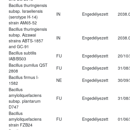
Bacillus thuringiensis
subsp. Israeliensis
IN
Engedélyezett
2038.
(serotype H-14)
strain AM65-52
Bacillus thuringiensis
subsp. Aizawai
IN
Engedélyezett
2038.
strains ABTS-1857
and GC-91
Bacillus subtilis
FU
Engedélyezett
20/10
IAB/BS03
Bacillus pumilus QST
FU
Engedélyezett
31/08
2808
Bacillus firmus I-
NE
Engedélyezett
30/09
1582
Bacillus
amyloliquefaciens
FU
Engedélyezett
31/08
subsp. plantarum
D747
Bacillus
amyloliquefaciens
FU
Engedélyezett
01/06
strain FZB24