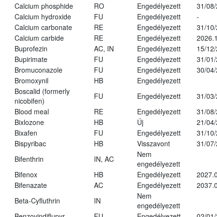
Calcium phosphide
RO
Engedélyezett
31/08
Calcium hydroxide
FU
Engedélyezett
-
Calcium carbonate
RE
Engedélyezett
31/10
Calcium carbide
RE
Engedélyezett
2026.1
Buprofezin
AC, IN
Engedélyezett
15/12
Bupirimate
FU
Engedélyezett
31/01
Bromuconazole
FU
Engedélyezett
30/04
Bromoxynil
HB
Engedélyezett
Boscalid (formerly
FU
Engedélyezett
31/03
nicobifen)
Blood meal
RE
Engedélyezett
31/08
Bixlozone
HB
Új
21/04
Bixafen
FU
Engedélyezett
31/10
Bispyribac
HB
Visszavont
31/07
Nem
Bifenthrin
IN, AC
engedélyezett
Bifenox
HB
Engedélyezett
2027.0
Bifenazate
AC
Engedélyezett
2037.
Nem
Beta-Cyfluthrin
IN
engedélyezett
Benzovindiflupyr
FU
Engedélyezett
02/01