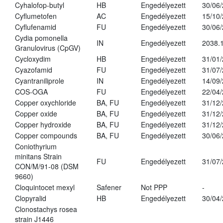
Cyhalofop-butyl
HB
Engedélyezett
30/06
Cyflumetofen
AC
Engedélyezett
15/10
Cyflufenamid
FU
Engedélyezett
30/06
Cydia pomonella
IN
Engedélyezett
2038.
Granulovirus (CpGV)
Cycloxydim
HB
Engedélyezett
31/01
Cyazofamid
FU
Engedélyezett
31/07
Cyantraniliprole
IN
Engedélyezett
14/09
COS-OGA
FU
Engedélyezett
22/04
Copper oxychloride
BA, FU
Engedélyezett
31/12
Copper oxide
BA, FU
Engedélyezett
31/12
Copper hydroxide
BA, FU
Engedélyezett
31/12
Copper compounds
BA, FU
Engedélyezett
30/06
Coniothyrium
minitans Strain
FU
Engedélyezett
31/07
CON/M/91-08 (DSM
9660)
Cloquintocet mexyl
Safener
Not PPP
-
Clopyralid
HB
Engedélyezett
30/04
Clonostachys rosea
strain J1446