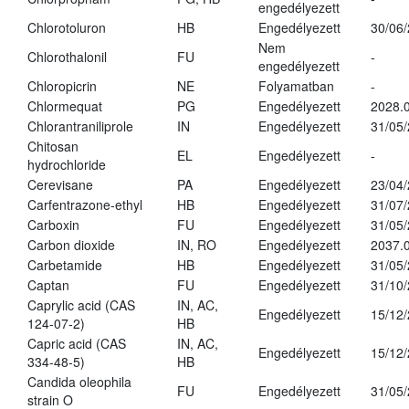
engedélyezett
Chlorotoluron
HB
Engedélyezett
30/06
Nem
Chlorothalonil
FU
-
engedélyezett
Chloropicrin
NE
Folyamatban
-
Chlormequat
PG
Engedélyezett
2028.0
Chlorantraniliprole
IN
Engedélyezett
31/05
Chitosan
EL
Engedélyezett
-
hydrochloride
Cerevisane
PA
Engedélyezett
23/04
Carfentrazone-ethyl
HB
Engedélyezett
31/07
Carboxin
FU
Engedélyezett
31/05
Carbon dioxide
IN, RO
Engedélyezett
2037.
Carbetamide
HB
Engedélyezett
31/05
Captan
FU
Engedélyezett
31/10
Caprylic acid (CAS
IN, AC,
Engedélyezett
15/12
124-07-2)
HB
Capric acid (CAS
IN, AC,
Engedélyezett
15/12
334-48-5)
HB
Candida oleophila
FU
Engedélyezett
31/05
strain O