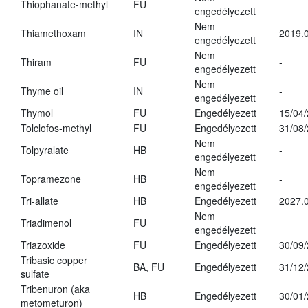
Thiophanate-methyl
FU
engedélyezett
Nem
Thiamethoxam
IN
2019.0
engedélyezett
Nem
Thiram
FU
-
engedélyezett
Nem
Thyme oil
IN
-
engedélyezett
Thymol
FU
Engedélyezett
15/04
Tolclofos-methyl
FU
Engedélyezett
31/08
Nem
Tolpyralate
HB
-
engedélyezett
Nem
Topramezone
HB
-
engedélyezett
Tri-allate
HB
Engedélyezett
2027.0
Nem
Triadimenol
FU
engedélyezett
Triazoxide
FU
Engedélyezett
30/09
Tribasic copper
BA, FU
Engedélyezett
31/12
sulfate
Tribenuron (aka
HB
Engedélyezett
30/01
metometuron)