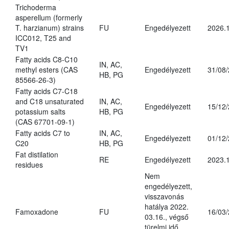
Trichoderma
asperellum (formerly
T. harzianum) strains
FU
Engedélyezett
2026.
ICC012, T25 and
TV1
Fatty acids C8-C10
IN, AC,
methyl esters (CAS
Engedélyezett
31/08
HB, PG
85566-26-3)
Fatty acids C7-C18
and C18 unsaturated
IN, AC,
Engedélyezett
15/12
potassium salts
HB, PG
(CAS 67701-09-1)
Fatty acids C7 to
IN, AC,
Engedélyezett
01/12
C20
HB, PG
Fat distilation
RE
Engedélyezett
2023.1
residues
Nem
engedélyezett,
visszavonás
hatálya 2022.
Famoxadone
FU
16/03
03.16., végső
türelmi idő