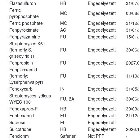
Flazasulfuron
HB
Engedélyezett
31/07
Ferric
MO
Engedélyezett
03/08
pyrophosphate
Ferric phosphate
MO
Engedélyezett
31/12
Fenpyroximate
AC
Engedélyezett
31/01
Fenpyrazamine
FU
Engedélyezett
15/01
Streptomyces K61
(formerly S.
FU
Engedélyezett
30/06
griseoviridis)
Fenpropidin
FU
Engedélyezett
2027.0
Fenpicoxamid
(formerly:
FU
Engedélyezett
11/10
Lyserphenvalpyr)
Fenoxycarb
IN
Engedélyezett
31/05
Streptomyces lydicus
FU, BA
Engedélyezett
30/06
WYEC 108
Fenoxaprop-P
HB
Engedélyezett
30/09
Fenhexamid
FU
Engedélyezett
31/12
Sucrose
EL
Engedélyezett
-
Sulcotrione
HB
Engedélyezett
2026.
Fenclorim
Safener
Not PPP
-