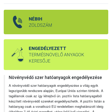
NÉBIH
ZÖLDSZÁM
ENGEDÉLYEZETT
TERMÉSNÖVELŐ ANYAGOK
KERESŐJE
Növényvédő szer hatóanyagok engedélyezése
A növényvédő szer hatóanyagok engedélyezése a világ egyik
legszigorúbb rendszere alapján, Európai Uniós szinten történik. A
tagállamok csak az így létrejövő ún. pozitív lista hatóanyagaiból
készített növényvédő szereket engedélyezhetik. A pozitív listán a
hatóanyag csak a vonatkozó EU rendeletben meghatározott ideig
(általában 7-15 évig) maradhat, utána felül kell vizsgálni. A