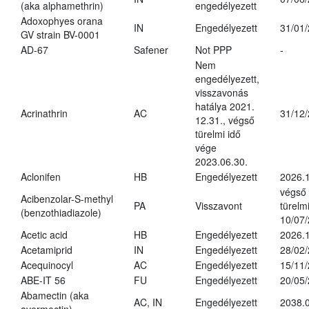
(aka alphamethrin)
engedélyezett
Adoxophyes orana
IN
Engedélyezett
31/01
GV strain BV-0001
AD-67
Safener
Not PPP
-
Nem
engedélyezett,
visszavonás
hatálya 2021.
Acrinathrin
AC
31/12
12.31., végső
türelmi idő
vége
2023.06.30.
Aclonifen
HB
Engedélyezett
2026.
végső
Acibenzolar-S-methyl
PA
Visszavont
türelmi
(benzothiadiazole)
10/07
Acetic acid
HB
Engedélyezett
2026.1
Acetamiprid
IN
Engedélyezett
28/02
Acequinocyl
AC
Engedélyezett
15/11
ABE-IT 56
FU
Engedélyezett
20/05
Abamectin (aka
AC, IN
Engedélyezett
2038.