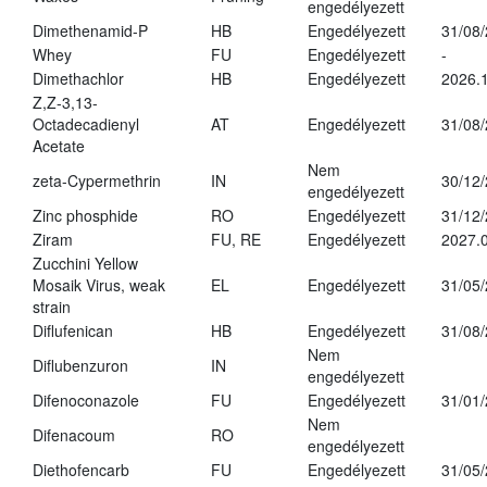
engedélyezett
Dimethenamid-P
HB
Engedélyezett
31/08
Whey
FU
Engedélyezett
-
Dimethachlor
HB
Engedélyezett
2026.1
Z,Z-3,13-
Octadecadienyl
AT
Engedélyezett
31/08
Acetate
Nem
zeta-Cypermethrin
IN
30/12
engedélyezett
Zinc phosphide
RO
Engedélyezett
31/12
Ziram
FU, RE
Engedélyezett
2027.
Zucchini Yellow
Mosaik Virus, weak
EL
Engedélyezett
31/05
strain
Diflufenican
HB
Engedélyezett
31/08
Nem
Diflubenzuron
IN
engedélyezett
Difenoconazole
FU
Engedélyezett
31/01
Nem
Difenacoum
RO
engedélyezett
Diethofencarb
FU
Engedélyezett
31/05