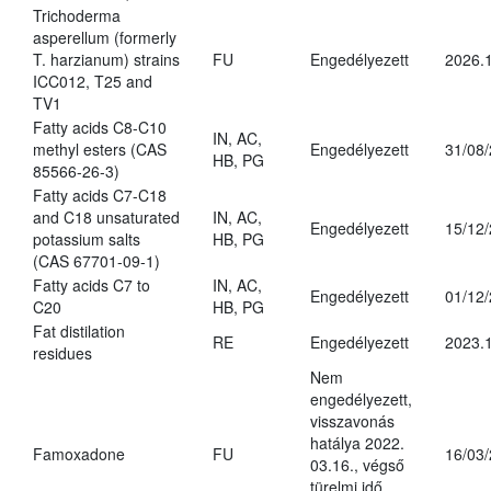
Trichoderma
asperellum (formerly
T. harzianum) strains
FU
Engedélyezett
2026.
ICC012, T25 and
TV1
Fatty acids C8-C10
IN, AC,
methyl esters (CAS
Engedélyezett
31/08
HB, PG
85566-26-3)
Fatty acids C7-C18
and C18 unsaturated
IN, AC,
Engedélyezett
15/12
potassium salts
HB, PG
(CAS 67701-09-1)
Fatty acids C7 to
IN, AC,
Engedélyezett
01/12
C20
HB, PG
Fat distilation
RE
Engedélyezett
2023.1
residues
Nem
engedélyezett,
visszavonás
hatálya 2022.
Famoxadone
FU
16/03
03.16., végső
türelmi idő