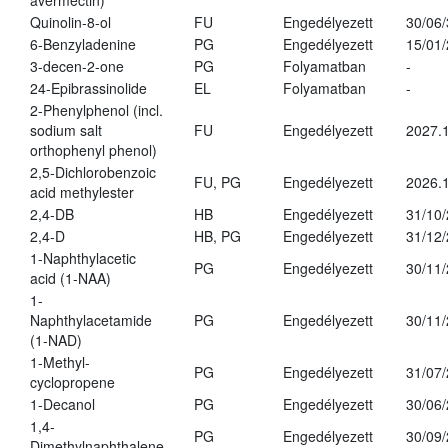
avermectin)
Quinolin-8-ol
FU
Engedélyezett
30/06
6-Benzyladenine
PG
Engedélyezett
15/01
3-decen-2-one
PG
Folyamatban
-
24-Epibrassinolide
EL
Folyamatban
-
2-Phenylphenol (incl.
sodium salt
FU
Engedélyezett
2027.1
orthophenyl phenol)
2,5-Dichlorobenzoic
FU, PG
Engedélyezett
2026.
acid methylester
2,4-DB
HB
Engedélyezett
31/10
2,4-D
HB, PG
Engedélyezett
31/12
1-Naphthylacetic
PG
Engedélyezett
30/11
acid (1-NAA)
1-
Naphthylacetamide
PG
Engedélyezett
30/11
(1-NAD)
1-Methyl-
PG
Engedélyezett
31/07
cyclopropene
1-Decanol
PG
Engedélyezett
30/06
1,4-
PG
Engedélyezett
30/09
Dimethylnaphthalene