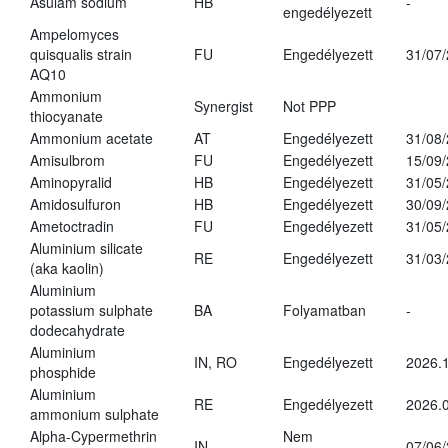
Asulam sodium
HB
-
engedélyezett
Ampelomyces
quisqualis strain
FU
Engedélyezett
31/07
AQ10
Ammonium
Synergist
Not PPP
thiocyanate
Ammonium acetate
AT
Engedélyezett
31/08
Amisulbrom
FU
Engedélyezett
15/09
Aminopyralid
HB
Engedélyezett
31/05
Amidosulfuron
HB
Engedélyezett
30/09
Ametoctradin
FU
Engedélyezett
31/05
Aluminium silicate
RE
Engedélyezett
31/03
(aka kaolin)
Aluminium
potassium sulphate
BA
Folyamatban
-
dodecahydrate
Aluminium
IN, RO
Engedélyezett
2026.1
phosphide
Aluminium
RE
Engedélyezett
2026.0
ammonium sulphate
Alpha-Cypermethrin
Nem
IN
07/06