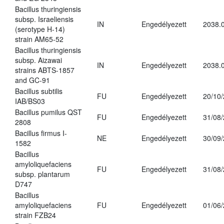
Bacillus thuringiensis
subsp. Israeliensis
IN
Engedélyezett
2038.
(serotype H-14)
strain AM65-52
Bacillus thuringiensis
subsp. Aizawai
IN
Engedélyezett
2038.
strains ABTS-1857
and GC-91
Bacillus subtilis
FU
Engedélyezett
20/10
IAB/BS03
Bacillus pumilus QST
FU
Engedélyezett
31/08
2808
Bacillus firmus I-
NE
Engedélyezett
30/09
1582
Bacillus
amyloliquefaciens
FU
Engedélyezett
31/08
subsp. plantarum
D747
Bacillus
amyloliquefaciens
FU
Engedélyezett
01/06
strain FZB24