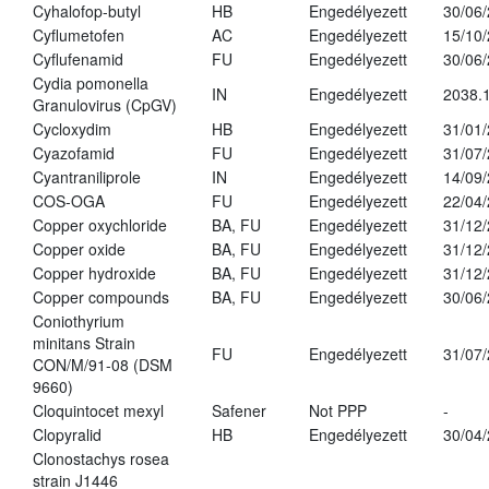
Cyhalofop-butyl
HB
Engedélyezett
30/06
Cyflumetofen
AC
Engedélyezett
15/10
Cyflufenamid
FU
Engedélyezett
30/06
Cydia pomonella
IN
Engedélyezett
2038.
Granulovirus (CpGV)
Cycloxydim
HB
Engedélyezett
31/01
Cyazofamid
FU
Engedélyezett
31/07
Cyantraniliprole
IN
Engedélyezett
14/09
COS-OGA
FU
Engedélyezett
22/04
Copper oxychloride
BA, FU
Engedélyezett
31/12
Copper oxide
BA, FU
Engedélyezett
31/12
Copper hydroxide
BA, FU
Engedélyezett
31/12
Copper compounds
BA, FU
Engedélyezett
30/06
Coniothyrium
minitans Strain
FU
Engedélyezett
31/07
CON/M/91-08 (DSM
9660)
Cloquintocet mexyl
Safener
Not PPP
-
Clopyralid
HB
Engedélyezett
30/04
Clonostachys rosea
strain J1446