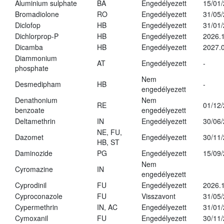
Aluminium sulphate
BA
Engedélyezett
15/01
Bromadiolone
RO
Engedélyezett
31/05
Diclofop
HB
Engedélyezett
31/01
Dichlorprop-P
HB
Engedélyezett
2026.
Dicamba
HB
Engedélyezett
2027.0
Diammonium
AT
Engedélyezett
-
phosphate
Nem
Desmedipham
HB
-
engedélyezett
Denathonium
Nem
RE
01/12
benzoate
engedélyezett
Deltamethrin
IN
Engedélyezett
30/06
NE, FU,
Dazomet
Engedélyezett
30/11
HB, ST
Daminozide
PG
Engedélyezett
15/09
Nem
Cyromazine
IN
engedélyezett
Cyprodinil
FU
Engedélyezett
2026.
Cyproconazole
FU
Visszavont
31/05
Cypermethrin
IN, AC
Engedélyezett
31/01
Cymoxanil
FU
Engedélyezett
30/11