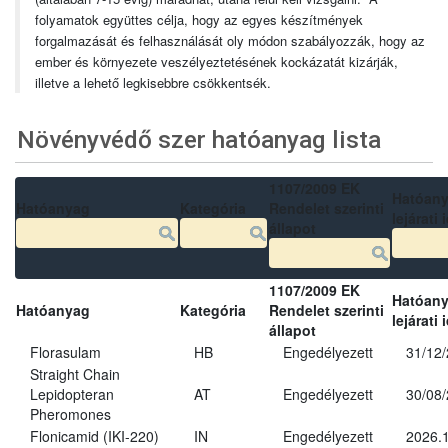
folyamatok együttes célja, hogy az egyes készítmények
forgalmazását és felhasználását oly módon szabályozzák, hogy az
ember és környezete veszélyeztetésének kockázatát kizárják,
illetve a lehető legkisebbre csökkentsék.
Növényvédő szer hatóanyag lista
1107/2009 EK
Hatóan
Hatóanyag
Kategória
Rendelet szerinti
lejárati 
állapot
1107/2009 EK
Hatóan
Hatóanyag
Kategória
Rendelet szerinti
lejárati 
állapot
Florasulam
HB
Engedélyezett
31/12
Straight Chain
Lepidopteran
AT
Engedélyezett
30/08
Pheromones
Flonicamid (IKI-220)
IN
Engedélyezett
2026.1