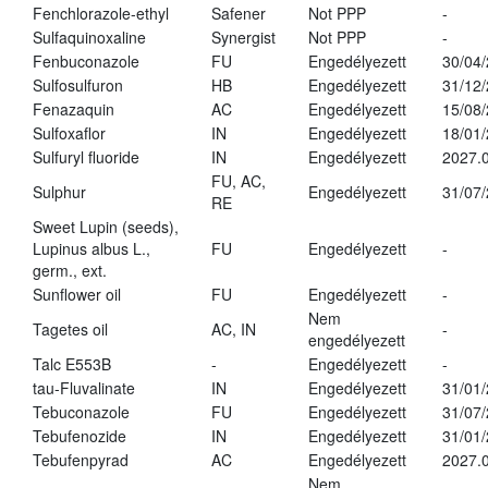
Fenchlorazole-ethyl
Safener
Not PPP
-
Sulfaquinoxaline
Synergist
Not PPP
-
Fenbuconazole
FU
Engedélyezett
30/04
Sulfosulfuron
HB
Engedélyezett
31/12
Fenazaquin
AC
Engedélyezett
15/08
Sulfoxaflor
IN
Engedélyezett
18/01
Sulfuryl fluoride
IN
Engedélyezett
2027.0
FU, AC,
Sulphur
Engedélyezett
31/07
RE
Sweet Lupin (seeds),
Lupinus albus L.,
FU
Engedélyezett
-
germ., ext.
Sunflower oil
FU
Engedélyezett
-
Nem
Tagetes oil
AC, IN
-
engedélyezett
Talc E553B
-
Engedélyezett
-
tau-Fluvalinate
IN
Engedélyezett
31/01
Tebuconazole
FU
Engedélyezett
31/07
Tebufenozide
IN
Engedélyezett
31/01
Tebufenpyrad
AC
Engedélyezett
2027.0
Nem