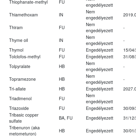
Thiophanate-methyl
FU
engedélyezett
Nem
Thiamethoxam
IN
2019.0
engedélyezett
Nem
Thiram
FU
-
engedélyezett
Nem
Thyme oil
IN
-
engedélyezett
Thymol
FU
Engedélyezett
15/04
Tolclofos-methyl
FU
Engedélyezett
31/08
Nem
Tolpyralate
HB
-
engedélyezett
Nem
Topramezone
HB
-
engedélyezett
Tri-allate
HB
Engedélyezett
2027.0
Nem
Triadimenol
FU
engedélyezett
Triazoxide
FU
Engedélyezett
30/09
Tribasic copper
BA, FU
Engedélyezett
31/12
sulfate
Tribenuron (aka
HB
Engedélyezett
30/01
metometuron)