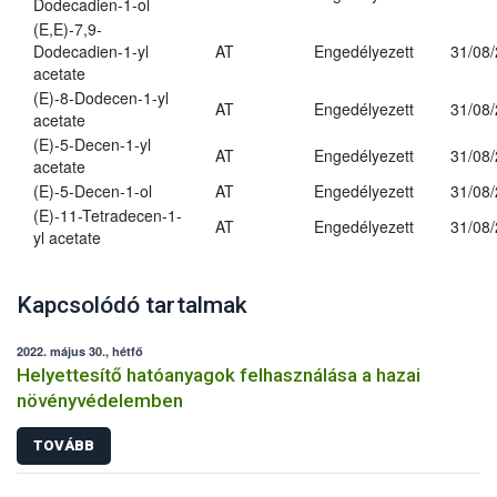
Dodecadien-1-ol
(E,E)-7,9-
Dodecadien-1-yl
AT
Engedélyezett
31/08
acetate
(E)-8-Dodecen-1-yl
AT
Engedélyezett
31/08
acetate
(E)-5-Decen-1-yl
AT
Engedélyezett
31/08
acetate
(E)-5-Decen-1-ol
AT
Engedélyezett
31/08
(E)-11-Tetradecen-1-
AT
Engedélyezett
31/08
yl acetate
Kapcsolódó tartalmak
2022. május 30., hétfő
Helyettesítő hatóanyagok felhasználása a hazai
növényvédelemben
TOVÁBB