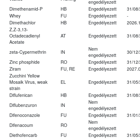
engedélyezett
Dimethenamid-P
HB
Engedélyezett
31/08
Whey
FU
Engedélyezett
-
Dimethachlor
HB
Engedélyezett
2026.1
Z,Z-3,13-
Octadecadienyl
AT
Engedélyezett
31/08
Acetate
Nem
zeta-Cypermethrin
IN
30/12
engedélyezett
Zinc phosphide
RO
Engedélyezett
31/12
Ziram
FU, RE
Engedélyezett
2027.
Zucchini Yellow
Mosaik Virus, weak
EL
Engedélyezett
31/05
strain
Diflufenican
HB
Engedélyezett
31/08
Nem
Diflubenzuron
IN
engedélyezett
Difenoconazole
FU
Engedélyezett
31/01
Nem
Difenacoum
RO
engedélyezett
Diethofencarb
FU
Engedélyezett
31/05