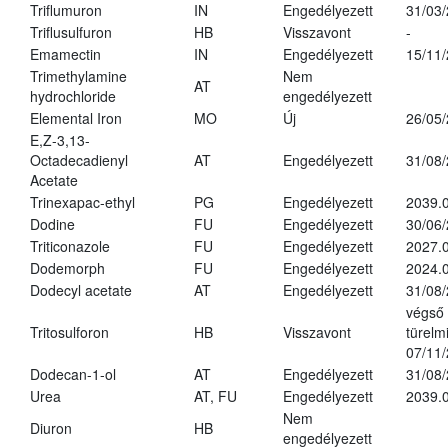
Triflumuron
IN
Engedélyezett
31/03
Triflusulfuron
HB
Visszavont
-
Emamectin
IN
Engedélyezett
15/11
Trimethylamine
Nem
AT
hydrochloride
engedélyezett
Elemental Iron
MO
Új
26/05
E,Z-3,13-
Octadecadienyl
AT
Engedélyezett
31/08
Acetate
Trinexapac-ethyl
PG
Engedélyezett
2039.
Dodine
FU
Engedélyezett
30/06
Triticonazole
FU
Engedélyezett
2027.
Dodemorph
FU
Engedélyezett
2024.0
Dodecyl acetate
AT
Engedélyezett
31/08
végső
Tritosulforon
HB
Visszavont
türelmi
07/11
Dodecan-1-ol
AT
Engedélyezett
31/08
Urea
AT, FU
Engedélyezett
2039.0
Nem
Diuron
HB
engedélyezett