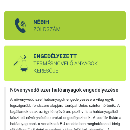
NÉBIH
ZÖLDSZÁM
ENGEDÉLYEZETT
TERMÉSNÖVELŐ ANYAGOK
KERESŐJE
Növényvédő szer hatóanyagok engedélyezése
A növényvédő szer hatóanyagok engedélyezése a világ egyik
legszigorúbb rendszere alapján, Európai Uniós szinten történik. A
tagállamok csak az így létrejövő ún. pozitív lista hatóanyagaiból
készített növényvédő szereket engedélyezhetik. A pozitív listán a
hatóanyag csak a vonatkozó EU rendeletben meghatározott ideig
(általában 7-15 évig) maradhat, utána felül kell vizsgálni. A