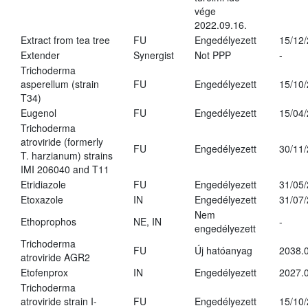
vége
2022.09.16.
Extract from tea tree
FU
Engedélyezett
15/12
Extender
Synergist
Not PPP
-
Trichoderma
asperellum (strain
FU
Engedélyezett
15/10
T34)
Eugenol
FU
Engedélyezett
15/04
Trichoderma
atroviride (formerly
FU
Engedélyezett
30/11
T. harzianum) strains
IMI 206040 and T11
Etridiazole
FU
Engedélyezett
31/05
Etoxazole
IN
Engedélyezett
31/07
Nem
Ethoprophos
NE, IN
-
engedélyezett
Trichoderma
FU
Új hatóanyag
2038.
atroviride AGR2
Etofenprox
IN
Engedélyezett
2027.0
Trichoderma
atroviride strain I-
FU
Engedélyezett
15/10