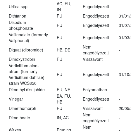
AC, FU,
Urtica spp.
Engedélyezett
-
IN
Dithianon
FU
Engedélyezett
31/01
Disodium
FU
Engedélyezett
31/07
phosphonate
Valifenalate (formerly
FU
Engedélyezett
01/03
Valiphenal)
Nem
Diquat (dibromide)
HB, DE
-
engedélyezett
Dimoxystrobin
FU
Visszavont
-
Verticillium albo-
atrum (formerly
FU
Engedélyezett
31/10
Verticillium dahliae)
strain WCS850
Dimethyl disulphide
FU, NE
Folyamatban
-
BA, FU,
Vinegar
Engedélyezett
-
HB
Dimethomorph
FU
Visszavont
20/05
Nem
Dimethoate
IN, AC
-
engedélyezett
Nem
Waxes
Pruning
-