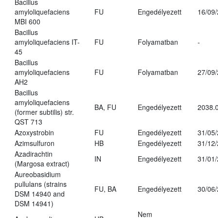
Bacillus
amyloliquefaciens
FU
Engedélyezett
16/09
MBI 600
Bacillus
amyloliquefaciens IT-
FU
Folyamatban
-
45
Bacillus
amyloliquefaciens
FU
Folyamatban
27/09
AH2
Bacillus
amyloliquefaciens
BA, FU
Engedélyezett
2038.
(former subtilis) str.
QST 713
Azoxystrobin
FU
Engedélyezett
31/05
Azimsulfuron
HB
Engedélyezett
31/12
Azadirachtin
IN
Engedélyezett
31/01
(Margosa extract)
Aureobasidium
pullulans (strains
FU, BA
Engedélyezett
30/06
DSM 14940 and
DSM 14941)
Nem