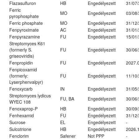
Flazasulfuron
HB
Engedélyezett
31/07
Ferric
MO
Engedélyezett
03/08
pyrophosphate
Ferric phosphate
MO
Engedélyezett
31/12
Fenpyroximate
AC
Engedélyezett
31/01
Fenpyrazamine
FU
Engedélyezett
15/01
Streptomyces K61
(formerly S.
FU
Engedélyezett
30/06
griseoviridis)
Fenpropidin
FU
Engedélyezett
2027.0
Fenpicoxamid
(formerly:
FU
Engedélyezett
11/10
Lyserphenvalpyr)
Fenoxycarb
IN
Engedélyezett
31/05
Streptomyces lydicus
FU, BA
Engedélyezett
30/06
WYEC 108
Fenoxaprop-P
HB
Engedélyezett
30/09
Fenhexamid
FU
Engedélyezett
31/12
Sucrose
EL
Engedélyezett
-
Sulcotrione
HB
Engedélyezett
2026.
Fenclorim
Safener
Not PPP
-