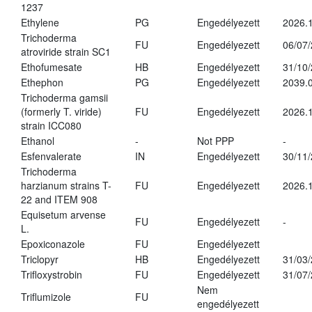
1237
Ethylene
PG
Engedélyezett
2026.1
Trichoderma
FU
Engedélyezett
06/07
atroviride strain SC1
Ethofumesate
HB
Engedélyezett
31/10
Ethephon
PG
Engedélyezett
2039.0
Trichoderma gamsii
(formerly T. viride)
FU
Engedélyezett
2026.
strain ICC080
Ethanol
-
Not PPP
-
Esfenvalerate
IN
Engedélyezett
30/11
Trichoderma
harzianum strains T-
FU
Engedélyezett
2026.
22 and ITEM 908
Equisetum arvense
FU
Engedélyezett
-
L.
Epoxiconazole
FU
Engedélyezett
Triclopyr
HB
Engedélyezett
31/03
Trifloxystrobin
FU
Engedélyezett
31/07
Nem
Triflumizole
FU
engedélyezett