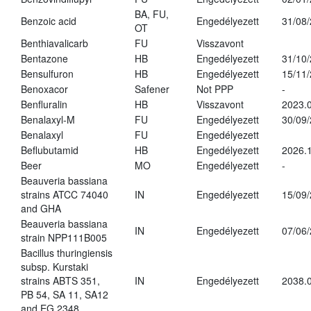
BA, FU,
Benzoic acid
Engedélyezett
31/08
OT
Benthiavalicarb
FU
Visszavont
Bentazone
HB
Engedélyezett
31/10
Bensulfuron
HB
Engedélyezett
15/11
Benoxacor
Safener
Not PPP
-
Benfluralin
HB
Visszavont
2023.
Benalaxyl-M
FU
Engedélyezett
30/09
Benalaxyl
FU
Engedélyezett
Beflubutamid
HB
Engedélyezett
2026.
Beer
MO
Engedélyezett
-
Beauveria bassiana
strains ATCC 74040
IN
Engedélyezett
15/09
and GHA
Beauveria bassiana
IN
Engedélyezett
07/06
strain NPP111B005
Bacillus thuringiensis
subsp. Kurstaki
strains ABTS 351,
IN
Engedélyezett
2038.
PB 54, SA 11, SA12
and EG 2348