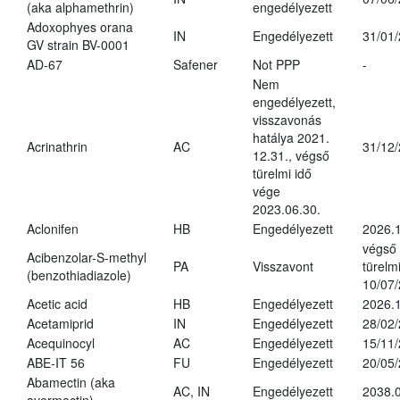
(aka alphamethrin)
engedélyezett
Adoxophyes orana
IN
Engedélyezett
31/01
GV strain BV-0001
AD-67
Safener
Not PPP
-
Nem
engedélyezett,
visszavonás
hatálya 2021.
Acrinathrin
AC
31/12
12.31., végső
türelmi idő
vége
2023.06.30.
Aclonifen
HB
Engedélyezett
2026.
végső
Acibenzolar-S-methyl
PA
Visszavont
türelmi
(benzothiadiazole)
10/07
Acetic acid
HB
Engedélyezett
2026.1
Acetamiprid
IN
Engedélyezett
28/02
Acequinocyl
AC
Engedélyezett
15/11
ABE-IT 56
FU
Engedélyezett
20/05
Abamectin (aka
AC, IN
Engedélyezett
2038.