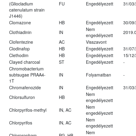
(Gliocladium
FU
Engedélyezett
31/03
catenulatum strain
J1446)
Clomazone
HB
Engedélyezett
30/09
Nem
Clothiadinin
IN
2019.0
engedélyezett
Clofentezine
AC
Visszavont
Clodinafop
HB
Engedélyezett
31/07
Clethodim
HB
Engedélyezett
15/12
Clayed charcoal
ST
Engedélyezett
-
Chromobacterium
subtsugae PRAA4-
IN
Folyamatban
-
1T
Chromafenozide
IN
Engedélyezett
31/03
Nem
Chlorsulfuron
HB
engedélyezett
Nem
Chlorpyrifos-methyl
IN, AC
engedélyezett
Nem
Chlorpyrifos
IN, AC
engedélyezett
Nem
Chlorpropham
PG, HB
-