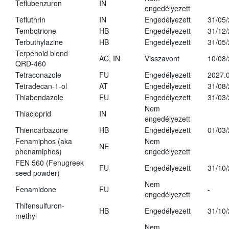
Teflubenzuron
IN
engedélyezett
Tefluthrin
IN
Engedélyezett
31/05
Tembotrione
HB
Engedélyezett
31/12
Terbuthylazine
HB
Engedélyezett
31/05
Terpenoid blend
AC, IN
Visszavont
10/08
QRD-460
Tetraconazole
FU
Engedélyezett
2027.0
Tetradecan-1-ol
AT
Engedélyezett
31/08
Thiabendazole
FU
Engedélyezett
31/03
Nem
Thiacloprid
IN
engedélyezett
Thiencarbazone
HB
Engedélyezett
01/03
Fenamiphos (aka
Nem
NE
phenamiphos)
engedélyezett
FEN 560 (Fenugreek
FU
Engedélyezett
31/10
seed powder)
Nem
Fenamidone
FU
-
engedélyezett
Thifensulfuron-
HB
Engedélyezett
31/10
methyl
Nem