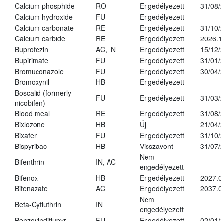
Calcium phosphide
RO
Engedélyezett
31/08
Calcium hydroxide
FU
Engedélyezett
-
Calcium carbonate
RE
Engedélyezett
31/10
Calcium carbide
RE
Engedélyezett
2026.1
Buprofezin
AC, IN
Engedélyezett
15/12
Bupirimate
FU
Engedélyezett
31/01
Bromuconazole
FU
Engedélyezett
30/04
Bromoxynil
HB
Engedélyezett
Boscalid (formerly
FU
Engedélyezett
31/03
nicobifen)
Blood meal
RE
Engedélyezett
31/08
Bixlozone
HB
Új
21/04
Bixafen
FU
Engedélyezett
31/10
Bispyribac
HB
Visszavont
31/07
Nem
Bifenthrin
IN, AC
engedélyezett
Bifenox
HB
Engedélyezett
2027.0
Bifenazate
AC
Engedélyezett
2037.
Nem
Beta-Cyfluthrin
IN
engedélyezett
Benzovindiflupyr
FU
Engedélyezett
02/01