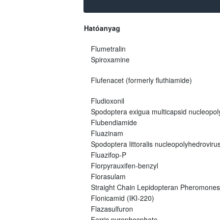
Hatóanyag
Flumetralin
Spiroxamine
Flufenacet (formerly fluthiamide)
Fludioxonil
Spodoptera exigua multicapsid nucleopo
Flubendiamide
Fluazinam
Spodoptera littoralis nucleopolyhedroviru
Fluazifop-P
Florpyrauxifen-benzyl
Florasulam
Straight Chain Lepidopteran Pheromones
Flonicamid (IKI-220)
Flazasulfuron
Ferric pyrophosphate