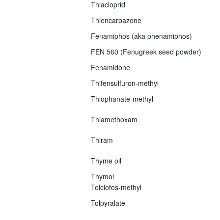
Thiacloprid
Thiencarbazone
Fenamiphos (aka phenamiphos)
FEN 560 (Fenugreek seed powder)
Fenamidone
Thifensulfuron-methyl
Thiophanate-methyl
Thiamethoxam
Thiram
Thyme oil
Thymol
Tolclofos-methyl
Tolpyralate