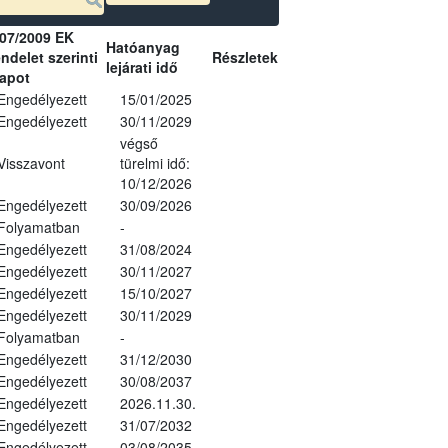
07/2009 EK
Hatóanyag
ndelet szerinti
Részletek
lejárati idő
lapot
Engedélyezett
15/01/2025
Engedélyezett
30/11/2029
végső
Visszavont
türelmi idő:
10/12/2026
Engedélyezett
30/09/2026
Folyamatban
-
Engedélyezett
31/08/2024
Engedélyezett
30/11/2027
Engedélyezett
15/10/2027
Engedélyezett
30/11/2029
Folyamatban
-
Engedélyezett
31/12/2030
Engedélyezett
30/08/2037
Engedélyezett
2026.11.30.
Engedélyezett
31/07/2032
Engedélyezett
03/08/2035