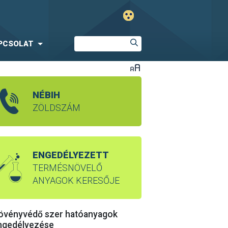
PCSOLAT
NÉBIH
ZÖLDSZÁM
ENGEDÉLYEZETT
TERMÉSNÖVELŐ
ANYAGOK KERESŐJE
övényvédő szer hatóanyagok
ngedélyezése