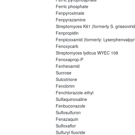
Ferric phosphate
Fenpyroximate
Fenpyrazamine
Streptomyces K61 (formerly S. griseovirid
Fenpropidin
Fenpicoxamid (formerly: Lyserphenvalpyr
Fenoxycarb
Streptomyces lydicus WYEC 108
Fenoxaprop-P
Fenhexamid
Sucrose
Sulcotrione
Fenclorim
Fenchlorazole-ethyl
Sulfaquinoxaline
Fenbuconazole
Sulfosulfuron
Fenazaquin
Sulfoxaflor
Sulfuryl fluoride