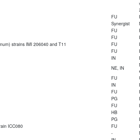
FU
Synergist
FU
FU
ianum) strains IMI 206040 and T11
FU
FU
IN
NE, IN
FU
IN
FU
PG
FU
HB
PG
train ICC080
FU
-
IN