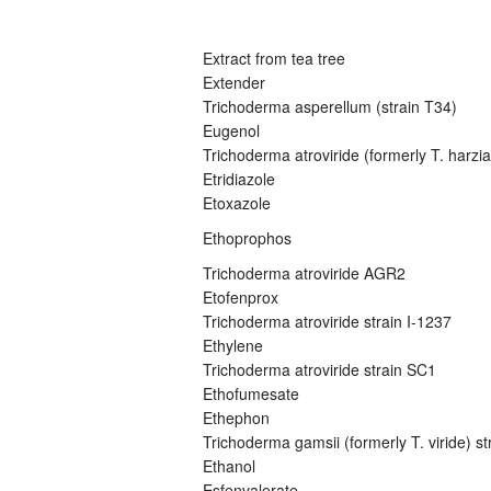
Extract from tea tree
Extender
Trichoderma asperellum (strain T34)
Eugenol
Trichoderma atroviride (formerly T. harz
Etridiazole
Etoxazole
Ethoprophos
Trichoderma atroviride AGR2
Etofenprox
Trichoderma atroviride strain I-1237
Ethylene
Trichoderma atroviride strain SC1
Ethofumesate
Ethephon
Trichoderma gamsii (formerly T. viride) s
Ethanol
Esfenvalerate