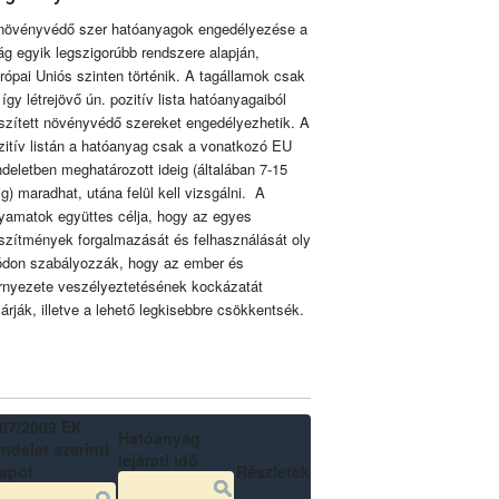
növényvédő szer hatóanyagok engedélyezése a
lág egyik legszigorúbb rendszere alapján,
rópai Uniós szinten történik. A tagállamok csak
 így létrejövő ún. pozitív lista hatóanyagaiból
szített növényvédő szereket engedélyezhetik. A
zitív listán a hatóanyag csak a vonatkozó EU
ndeletben meghatározott ideig (általában 7-15
ig) maradhat, utána felül kell vizsgálni. A
lyamatok együttes célja, hogy az egyes
szítmények forgalmazását és felhasználását oly
don szabályozzák, hogy az ember és
rnyezete veszélyeztetésének kockázatát
zárják, illetve a lehető legkisebbre csökkentsék.
07/2009 EK
Hatóanyag
ndelet szerinti
lejárati idő
lapot
Részletek