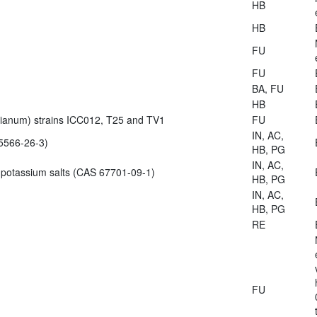
HB
HB
FU
FU
BA, FU
HB
zianum) strains ICC012, T25 and TV1
FU
IN, AC,
5566-26-3)
HB, PG
IN, AC,
 potassium salts (CAS 67701-09-1)
HB, PG
IN, AC,
HB, PG
RE
FU