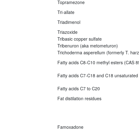
Topramezone
Tri-allate
Triadimenol
Triazoxide
Tribasic copper sulfate
Tribenuron (aka metometuron)
Trichoderma asperellum (formerly T. har
Fatty acids C8-C10 methyl esters (CAS 8
Fatty acids C7-C18 and C18 unsaturated
Fatty acids C7 to C20
Fat distilation residues
Famoxadone