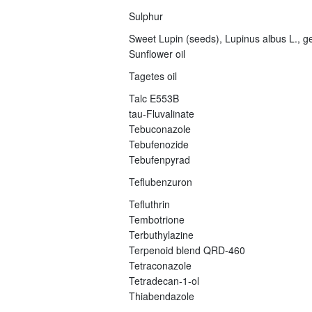
Sulphur
Sweet Lupin (seeds), Lupinus albus L., ge
Sunflower oil
Tagetes oil
Talc E553B
tau-Fluvalinate
Tebuconazole
Tebufenozide
Tebufenpyrad
Teflubenzuron
Tefluthrin
Tembotrione
Terbuthylazine
Terpenoid blend QRD-460
Tetraconazole
Tetradecan-1-ol
Thiabendazole