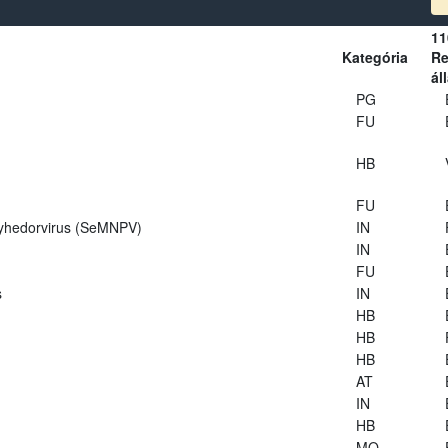
11
Kategória
Re
ál
PG
FU
HB
FU
lyhedorvirus (SeMNPV)
IN
IN
FU
s
IN
HB
HB
HB
AT
IN
HB
MO