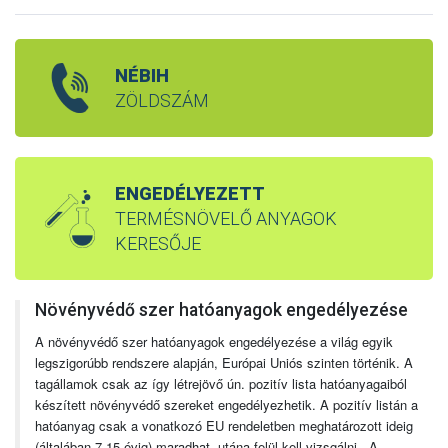
NÉBIH
ZÖLDSZÁM
ENGEDÉLYEZETT
TERMÉSNÖVELŐ ANYAGOK
KERESŐJE
Növényvédő szer hatóanyagok engedélyezése
A növényvédő szer hatóanyagok engedélyezése a világ egyik
legszigorúbb rendszere alapján, Európai Uniós szinten történik. A
tagállamok csak az így létrejövő ún. pozitív lista hatóanyagaiból
készített növényvédő szereket engedélyezhetik. A pozitív listán a
hatóanyag csak a vonatkozó EU rendeletben meghatározott ideig
(általában 7-15 évig) maradhat, utána felül kell vizsgálni. A