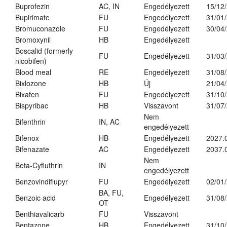
Buprofezin
AC, IN
Engedélyezett
15/12
Bupirimate
FU
Engedélyezett
31/01
Bromuconazole
FU
Engedélyezett
30/04
Bromoxynil
HB
Engedélyezett
Boscalid (formerly
FU
Engedélyezett
31/03
nicobifen)
Blood meal
RE
Engedélyezett
31/08
Bixlozone
HB
Új
21/04
Bixafen
FU
Engedélyezett
31/10
Bispyribac
HB
Visszavont
31/07
Nem
Bifenthrin
IN, AC
engedélyezett
Bifenox
HB
Engedélyezett
2027.
Bifenazate
AC
Engedélyezett
2037.
Nem
Beta-Cyfluthrin
IN
engedélyezett
Benzovindiflupyr
FU
Engedélyezett
02/01
BA, FU,
Benzoic acid
Engedélyezett
31/08
OT
Benthiavalicarb
FU
Visszavont
Bentazone
HB
Engedélyezett
31/10