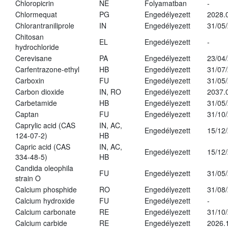
Chloropicrin
NE
Folyamatban
-
Chlormequat
PG
Engedélyezett
2028.
Chlorantraniliprole
IN
Engedélyezett
31/05
Chitosan
EL
Engedélyezett
-
hydrochloride
Cerevisane
PA
Engedélyezett
23/04
Carfentrazone-ethyl
HB
Engedélyezett
31/07
Carboxin
FU
Engedélyezett
31/05
Carbon dioxide
IN, RO
Engedélyezett
2037.
Carbetamide
HB
Engedélyezett
31/05
Captan
FU
Engedélyezett
31/10
Caprylic acid (CAS
IN, AC,
Engedélyezett
15/12
124-07-2)
HB
Capric acid (CAS
IN, AC,
Engedélyezett
15/12
334-48-5)
HB
Candida oleophila
FU
Engedélyezett
31/05
strain O
Calcium phosphide
RO
Engedélyezett
31/08
Calcium hydroxide
FU
Engedélyezett
-
Calcium carbonate
RE
Engedélyezett
31/10
Calcium carbide
RE
Engedélyezett
2026.