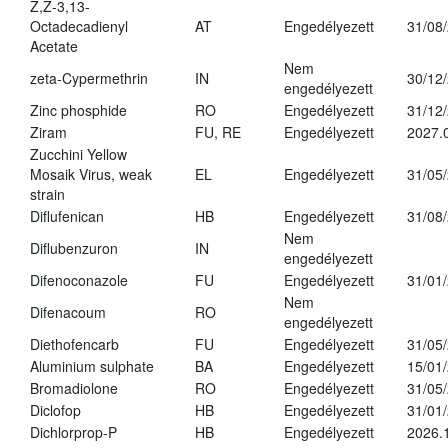
Z,Z-3,13-
Octadecadienyl
AT
Engedélyezett
31/08
Acetate
Nem
zeta-Cypermethrin
IN
30/12
engedélyezett
Zinc phosphide
RO
Engedélyezett
31/12
Ziram
FU, RE
Engedélyezett
2027.
Zucchini Yellow
Mosaik Virus, weak
EL
Engedélyezett
31/05
strain
Diflufenican
HB
Engedélyezett
31/08
Nem
Diflubenzuron
IN
engedélyezett
Difenoconazole
FU
Engedélyezett
31/01
Nem
Difenacoum
RO
engedélyezett
Diethofencarb
FU
Engedélyezett
31/05
Aluminium sulphate
BA
Engedélyezett
15/01
Bromadiolone
RO
Engedélyezett
31/05
Diclofop
HB
Engedélyezett
31/01
Dichlorprop-P
HB
Engedélyezett
2026.