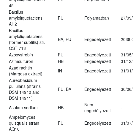
45
Bacillus
amyloliquefaciens
FU
Folyamatban
27/09
AH2
Bacillus
amyloliquefaciens
BA, FU
Engedélyezett
2038.
(former subtilis) str.
QST 713
Azoxystrobin
FU
Engedélyezett
31/05
Azimsulfuron
HB
Engedélyezett
31/12
Azadirachtin
IN
Engedélyezett
31/01
(Margosa extract)
Aureobasidium
pullulans (strains
FU, BA
Engedélyezett
30/06
DSM 14940 and
DSM 14941)
Nem
Asulam sodium
HB
-
engedélyezett
Ampelomyces
quisqualis strain
FU
Engedélyezett
31/07
AQ10