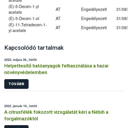
acetate
(E)-5-Decen-1-yl
AT
Engedélyezett
31/08
acetate
(E)-5-Decen-1-ol
AT
Engedélyezett
31/08
(E)-11-Tetradecen-1-
AT
Engedélyezett
31/08
yl acetate
Kapcsolódó tartalmak
2022. május 30., hétfő
Helyettesítő hatóanyagok felhasználása a hazai
növényvédelemben
TOVÁBB
2022. január 10., hétfő
A citrusfélék fokozott vizsgálatát kéri a Nébih a
forgalmazóktól