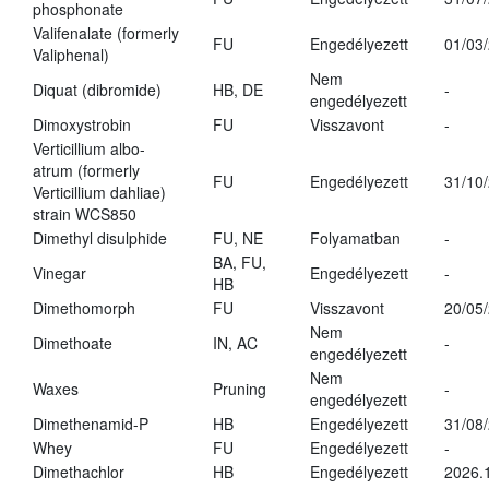
phosphonate
Valifenalate (formerly
FU
Engedélyezett
01/03
Valiphenal)
Nem
Diquat (dibromide)
HB, DE
-
engedélyezett
Dimoxystrobin
FU
Visszavont
-
Verticillium albo-
atrum (formerly
FU
Engedélyezett
31/10
Verticillium dahliae)
strain WCS850
Dimethyl disulphide
FU, NE
Folyamatban
-
BA, FU,
Vinegar
Engedélyezett
-
HB
Dimethomorph
FU
Visszavont
20/05
Nem
Dimethoate
IN, AC
-
engedélyezett
Nem
Waxes
Pruning
-
engedélyezett
Dimethenamid-P
HB
Engedélyezett
31/08
Whey
FU
Engedélyezett
-
Dimethachlor
HB
Engedélyezett
2026.