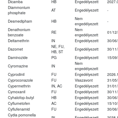
Dicamba
HB
Engedélyezett
2027.
Diammonium
AT
Engedélyezett
-
phosphate
Nem
Desmedipham
HB
-
engedélyezett
Denathonium
Nem
RE
01/12
benzoate
engedélyezett
Deltamethrin
IN
Engedélyezett
30/06
NE, FU,
Dazomet
Engedélyezett
30/11
HB, ST
Daminozide
PG
Engedélyezett
15/09
Nem
Cyromazine
IN
engedélyezett
Cyprodinil
FU
Engedélyezett
2026.
Cyproconazole
FU
Visszavont
31/05
Cypermethrin
IN, AC
Engedélyezett
31/01
Cymoxanil
FU
Engedélyezett
30/11
Cyhalofop-butyl
HB
Engedélyezett
30/06
Cyflumetofen
AC
Engedélyezett
15/10
Cyflufenamid
FU
Engedélyezett
30/06
Cydia pomonella
IN
Engedélyezett
2038.