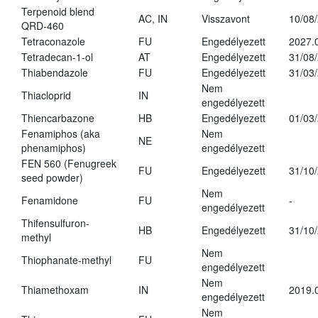
Terpenoid blend
AC, IN
Visszavont
10/08
QRD-460
Tetraconazole
FU
Engedélyezett
2027.
Tetradecan-1-ol
AT
Engedélyezett
31/08
Thiabendazole
FU
Engedélyezett
31/03
Nem
Thiacloprid
IN
engedélyezett
Thiencarbazone
HB
Engedélyezett
01/03
Fenamiphos (aka
Nem
NE
phenamiphos)
engedélyezett
FEN 560 (Fenugreek
FU
Engedélyezett
31/10
seed powder)
Nem
Fenamidone
FU
-
engedélyezett
Thifensulfuron-
HB
Engedélyezett
31/10
methyl
Nem
Thiophanate-methyl
FU
engedélyezett
Nem
Thiamethoxam
IN
2019.
engedélyezett
Nem