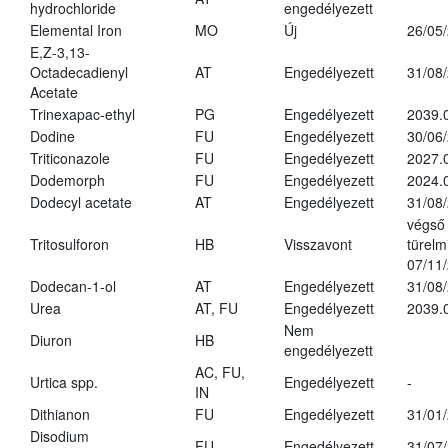
hydrochloride
engedélyezett
Elemental Iron
MO
Új
26/05
E,Z-3,13-
Octadecadienyl
AT
Engedélyezett
31/08
Acetate
Trinexapac-ethyl
PG
Engedélyezett
2039.
Dodine
FU
Engedélyezett
30/06
Triticonazole
FU
Engedélyezett
2027.
Dodemorph
FU
Engedélyezett
2024.
Dodecyl acetate
AT
Engedélyezett
31/08
végső
Tritosulforon
HB
Visszavont
türelmi
07/11
Dodecan-1-ol
AT
Engedélyezett
31/08
Urea
AT, FU
Engedélyezett
2039.
Nem
Diuron
HB
engedélyezett
AC, FU,
Urtica spp.
Engedélyezett
-
IN
Dithianon
FU
Engedélyezett
31/01
Disodium
FU
Engedélyezett
31/07