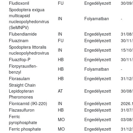
Fludioxonil
FU
Engedélyezett
30/09
Spodoptera exigua
multicapsid
IN
Folyamatban
-
nucleopolyhedorvirus
(SeMNPV)
Flubendiamide
IN
Engedélyezett
31/08
Fluazinam
FU
Engedélyezett
30/11
Spodoptera littoralis
IN
Engedélyezett
15/10
nucleopolyhedrovirus
Fluazifop-P
HB
Engedélyezett
30/11
Florpyrauxifen-
HB
Folyamatban
-
benzyl
Florasulam
HB
Engedélyezett
31/12
Straight Chain
Lepidopteran
AT
Engedélyezett
30/08
Pheromones
Flonicamid (IKI-220)
IN
Engedélyezett
2026.
Flazasulfuron
HB
Engedélyezett
31/07
Ferric
MO
Engedélyezett
03/08
pyrophosphate
Ferric phosphate
MO
Engedélyezett
31/12