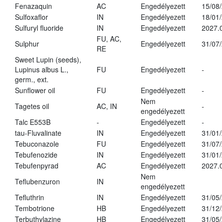
Fenazaquin
AC
Engedélyezett
15/08
Sulfoxaflor
IN
Engedélyezett
18/01
Sulfuryl fluoride
IN
Engedélyezett
2027.
FU, AC,
Sulphur
Engedélyezett
31/07
RE
Sweet Lupin (seeds),
Lupinus albus L.,
FU
Engedélyezett
-
germ., ext.
Sunflower oil
FU
Engedélyezett
-
Nem
Tagetes oil
AC, IN
-
engedélyezett
Talc E553B
-
Engedélyezett
-
tau-Fluvalinate
IN
Engedélyezett
31/01
Tebuconazole
FU
Engedélyezett
31/07
Tebufenozide
IN
Engedélyezett
31/01
Tebufenpyrad
AC
Engedélyezett
2027.
Nem
Teflubenzuron
IN
engedélyezett
Tefluthrin
IN
Engedélyezett
31/05
Tembotrione
HB
Engedélyezett
31/12
Terbuthylazine
HB
Engedélyezett
31/05