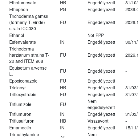
Ethofumesate
HB
Engedélyezett
31/10
Ethephon
PG
Engedélyezett
2039.
Trichoderma gamsii
(formerly T. viride)
FU
Engedélyezett
2026.
strain ICC080
Ethanol
-
Not PPP
-
Esfenvalerate
IN
Engedélyezett
30/11
Trichoderma
harzianum strains T-
FU
Engedélyezett
2026.
22 and ITEM 908
Equisetum arvense
FU
Engedélyezett
-
L.
Epoxiconazole
FU
Engedélyezett
Triclopyr
HB
Engedélyezett
31/03
Trifloxystrobin
FU
Engedélyezett
31/07
Nem
Triflumizole
FU
engedélyezett
Triflumuron
IN
Engedélyezett
31/03
Triflusulfuron
HB
Visszavont
-
Emamectin
IN
Engedélyezett
15/11
Trimethylamine
Nem
AT