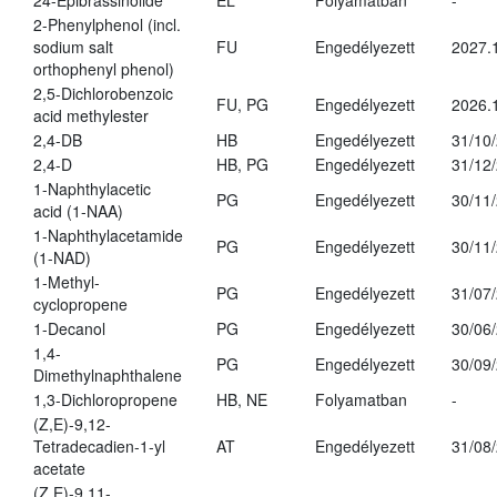
24-Epibrassinolide
EL
Folyamatban
-
2-Phenylphenol (incl.
sodium salt
FU
Engedélyezett
2027.
orthophenyl phenol)
2,5-Dichlorobenzoic
FU, PG
Engedélyezett
2026.
acid methylester
2,4-DB
HB
Engedélyezett
31/10
2,4-D
HB, PG
Engedélyezett
31/12
1-Naphthylacetic
PG
Engedélyezett
30/11
acid (1-NAA)
1-Naphthylacetamide
PG
Engedélyezett
30/11
(1-NAD)
1-Methyl-
PG
Engedélyezett
31/07
cyclopropene
1-Decanol
PG
Engedélyezett
30/06
1,4-
PG
Engedélyezett
30/09
Dimethylnaphthalene
1,3-Dichloropropene
HB, NE
Folyamatban
-
(Z,E)-9,12-
Tetradecadien-1-yl
AT
Engedélyezett
31/08
acetate
(Z,E)-9,11-