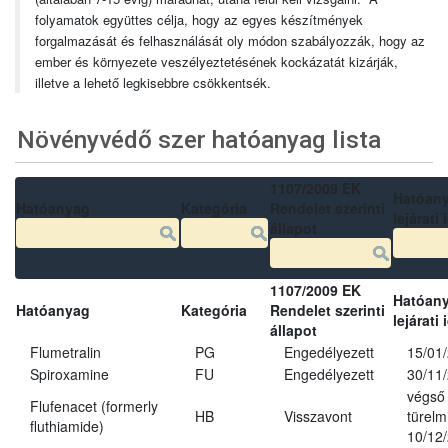
folyamatok együttes célja, hogy az egyes készítmények
forgalmazását és felhasználását oly módon szabályozzák, hogy az
ember és környezete veszélyeztetésének kockázatát kizárják,
illetve a lehető legkisebbre csökkentsék.
Növényvédő szer hatóanyag lista
1107/2009 EK
Hatóan
Hatóanyag
Kategória
Rendelet szerinti
lejárati 
állapot
1107/2009 EK
Hatóan
Hatóanyag
Kategória
Rendelet szerinti
lejárati 
állapot
Flumetralin
PG
Engedélyezett
15/01
Spiroxamine
FU
Engedélyezett
30/11
végső
Flufenacet (formerly
HB
Visszavont
türelmi
fluthiamide)
10/12