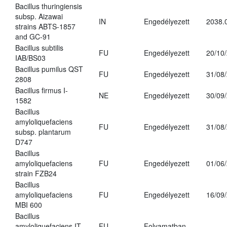
Bacillus thuringiensis
subsp. Aizawai
IN
Engedélyezett
2038.
strains ABTS-1857
and GC-91
Bacillus subtilis
FU
Engedélyezett
20/10
IAB/BS03
Bacillus pumilus QST
FU
Engedélyezett
31/08
2808
Bacillus firmus I-
NE
Engedélyezett
30/09
1582
Bacillus
amyloliquefaciens
FU
Engedélyezett
31/08
subsp. plantarum
D747
Bacillus
amyloliquefaciens
FU
Engedélyezett
01/06
strain FZB24
Bacillus
amyloliquefaciens
FU
Engedélyezett
16/09
MBI 600
Bacillus
amyloliquefaciens IT-
FU
Folyamatban
-