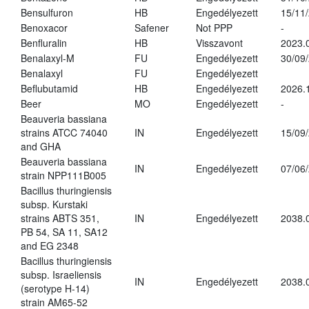
Bensulfuron
HB
Engedélyezett
15/11
Benoxacor
Safener
Not PPP
-
Benfluralin
HB
Visszavont
2023.
Benalaxyl-M
FU
Engedélyezett
30/09
Benalaxyl
FU
Engedélyezett
Beflubutamid
HB
Engedélyezett
2026.
Beer
MO
Engedélyezett
-
Beauveria bassiana
strains ATCC 74040
IN
Engedélyezett
15/09
and GHA
Beauveria bassiana
IN
Engedélyezett
07/06
strain NPP111B005
Bacillus thuringiensis
subsp. Kurstaki
strains ABTS 351,
IN
Engedélyezett
2038.
PB 54, SA 11, SA12
and EG 2348
Bacillus thuringiensis
subsp. Israeliensis
IN
Engedélyezett
2038.
(serotype H-14)
strain AM65-52