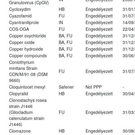
Granulovirus (CpGV)
Cycloxydim
HB
Engedélyezett
31/01
Cyazofamid
FU
Engedélyezett
31/07
Cyantraniliprole
IN
Engedélyezett
14/09
COS-OGA
FU
Engedélyezett
22/04
Copper oxychloride
BA, FU
Engedélyezett
31/12
Copper oxide
BA, FU
Engedélyezett
31/12
Copper hydroxide
BA, FU
Engedélyezett
31/12
Copper compounds
BA, FU
Engedélyezett
30/06
Coniothyrium
minitans Strain
FU
Engedélyezett
31/07
CON/M/91-08 (DSM
9660)
Cloquintocet mexyl
Safener
Not PPP
-
Clopyralid
HB
Engedélyezett
30/04
Clonostachys rosea
strain J1446
(Gliocladium
FU
Engedélyezett
31/03
catenulatum strain
J1446)
Clomazone
HB
Engedélyezett
30/09