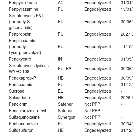
Fenpyroximate
AC
Engedélyezett
31/01
Fenpyrazamine
FU
Engedélyezett
15/01
Streptomyces K61
(formerly S.
FU
Engedélyezett
30/06
griseoviridis)
Fenpropidin
FU
Engedélyezett
2027.
Fenpicoxamid
(formerly:
FU
Engedélyezett
11/10
Lyserphenvalpyr)
Fenoxycarb
IN
Engedélyezett
31/05
Streptomyces lydicus
FU, BA
Engedélyezett
30/06
WYEC 108
Fenoxaprop-P
HB
Engedélyezett
30/09
Fenhexamid
FU
Engedélyezett
31/12
Sucrose
EL
Engedélyezett
-
Sulcotrione
HB
Engedélyezett
2026.
Fenclorim
Safener
Not PPP
-
Fenchlorazole-ethyl
Safener
Not PPP
-
Sulfaquinoxaline
Synergist
Not PPP
-
Fenbuconazole
FU
Engedélyezett
30/04
Sulfosulfuron
HB
Engedélyezett
31/12