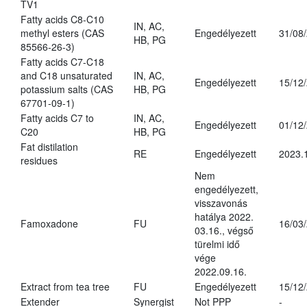
TV1
Fatty acids C8-C10
IN, AC,
methyl esters (CAS
Engedélyezett
31/08
HB, PG
85566-26-3)
Fatty acids C7-C18
and C18 unsaturated
IN, AC,
Engedélyezett
15/12
potassium salts (CAS
HB, PG
67701-09-1)
Fatty acids C7 to
IN, AC,
Engedélyezett
01/12
C20
HB, PG
Fat distilation
RE
Engedélyezett
2023.
residues
Nem
engedélyezett,
visszavonás
hatálya 2022.
Famoxadone
FU
16/03
03.16., végső
türelmi idő
vége
2022.09.16.
Extract from tea tree
FU
Engedélyezett
15/12
Extender
Synergist
Not PPP
-