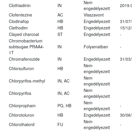
Nem
Clothiadinin
IN
2019.
engedélyezett
Clofentezine
AC
Visszavont
Clodinafop
HB
Engedélyezett
31/07
Clethodim
HB
Engedélyezett
15/12
Clayed charcoal
ST
Engedélyezett
-
Chromobacterium
subtsugae PRAA4-
IN
Folyamatban
-
1T
Chromafenozide
IN
Engedélyezett
31/03
Nem
Chlorsulfuron
HB
engedélyezett
Nem
Chlorpyrifos-methyl
IN, AC
engedélyezett
Nem
Chlorpyrifos
IN, AC
engedélyezett
Nem
Chlorpropham
PG, HB
-
engedélyezett
Chlorotoluron
HB
Engedélyezett
30/06
Nem
Chlorothalonil
FU
-
engedélyezett