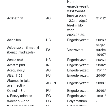
Nem
engedélyezett,
visszavonás
hatálya 2021.
Acrinathrin
AC
31/12
12.31., végső
türelmi idő
vége
2023.06.30.
Aclonifen
HB
Engedélyezett
2026.
végső
Acibenzolar-S-methyl
PA
Visszavont
türelmi
(benzothiadiazole)
10/07
Acetic acid
HB
Engedélyezett
2026.
Acetamiprid
IN
Engedélyezett
28/02
Acequinocyl
AC
Engedélyezett
15/11
ABE-IT 56
FU
Engedélyezett
20/05
Abamectin (aka
AC, IN
Engedélyezett
2038.
avermectin)
Quinolin-8-ol
FU
Engedélyezett
30/06
6-Benzyladenine
PG
Engedélyezett
15/01
3-decen-2-one
PG
Folyamatban
-