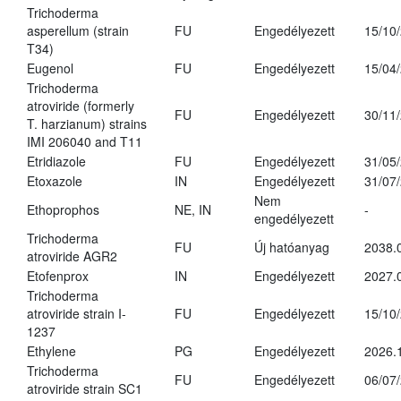
Trichoderma
asperellum (strain
FU
Engedélyezett
15/10
T34)
Eugenol
FU
Engedélyezett
15/04
Trichoderma
atroviride (formerly
FU
Engedélyezett
30/11
T. harzianum) strains
IMI 206040 and T11
Etridiazole
FU
Engedélyezett
31/05
Etoxazole
IN
Engedélyezett
31/07
Nem
Ethoprophos
NE, IN
-
engedélyezett
Trichoderma
FU
Új hatóanyag
2038.
atroviride AGR2
Etofenprox
IN
Engedélyezett
2027.
Trichoderma
atroviride strain I-
FU
Engedélyezett
15/10
1237
Ethylene
PG
Engedélyezett
2026.
Trichoderma
FU
Engedélyezett
06/07
atroviride strain SC1