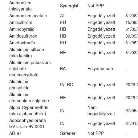
Ammonium
Synergist
Not PPP
thiocyanate
Ammonium acetate
AT
Engedélyezett
31/08
Amisulbrom
FU
Engedélyezett
15/09
Aminopyralid
HB
Engedélyezett
31/05
Amidosulfuron
HB
Engedélyezett
30/09
Ametoctradin
FU
Engedélyezett
31/05
Aluminium silicate
RE
Engedélyezett
31/03
(aka kaolin)
Aluminium potassium
sulphate
BA
Folyamatban
-
dodecahydrate
Aluminium
IN, RO
Engedélyezett
2026.
phosphide
Aluminium
RE
Engedélyezett
2026.
ammonium sulphate
Alpha-Cypermethrin
Nem
IN
07/06
(aka alphamethrin)
engedélyezett
Adoxophyes orana
IN
Engedélyezett
31/01
GV strain BV-0001
AD-67
Safener
Not PPP
-