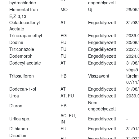
hydrochloride
engedélyezett
Elemental Iron
MO
Új
26/05
E,Z-3,13-
Octadecadienyl
AT
Engedélyezett
31/08
Acetate
Trinexapac-ethyl
PG
Engedélyezett
2039.
Dodine
FU
Engedélyezett
30/06
Triticonazole
FU
Engedélyezett
2027.
Dodemorph
FU
Engedélyezett
2024.
Dodecyl acetate
AT
Engedélyezett
31/08
végső
Tritosulforon
HB
Visszavont
türelmi
07/11
Dodecan-1-ol
AT
Engedélyezett
31/08
Urea
AT, FU
Engedélyezett
2039.
Nem
Diuron
HB
engedélyezett
AC, FU,
Urtica spp.
Engedélyezett
-
IN
Dithianon
FU
Engedélyezett
31/01
Disodium
FU
Engedélyezett
31/07