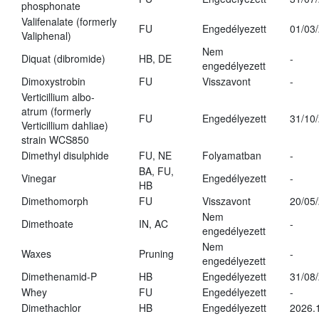
phosphonate
Valifenalate (formerly
FU
Engedélyezett
01/03
Valiphenal)
Nem
Diquat (dibromide)
HB, DE
-
engedélyezett
Dimoxystrobin
FU
Visszavont
-
Verticillium albo-
atrum (formerly
FU
Engedélyezett
31/10
Verticillium dahliae)
strain WCS850
Dimethyl disulphide
FU, NE
Folyamatban
-
BA, FU,
Vinegar
Engedélyezett
-
HB
Dimethomorph
FU
Visszavont
20/05
Nem
Dimethoate
IN, AC
-
engedélyezett
Nem
Waxes
Pruning
-
engedélyezett
Dimethenamid-P
HB
Engedélyezett
31/08
Whey
FU
Engedélyezett
-
Dimethachlor
HB
Engedélyezett
2026.