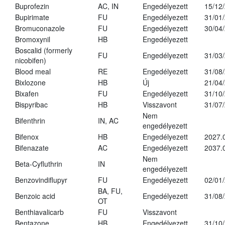
Buprofezin
AC, IN
Engedélyezett
15/12
Bupirimate
FU
Engedélyezett
31/01
Bromuconazole
FU
Engedélyezett
30/04
Bromoxynil
HB
Engedélyezett
Boscalid (formerly
FU
Engedélyezett
31/03
nicobifen)
Blood meal
RE
Engedélyezett
31/08
Bixlozone
HB
Új
21/04
Bixafen
FU
Engedélyezett
31/10
Bispyribac
HB
Visszavont
31/07
Nem
Bifenthrin
IN, AC
engedélyezett
Bifenox
HB
Engedélyezett
2027.
Bifenazate
AC
Engedélyezett
2037.
Nem
Beta-Cyfluthrin
IN
engedélyezett
Benzovindiflupyr
FU
Engedélyezett
02/01
BA, FU,
Benzoic acid
Engedélyezett
31/08
OT
Benthiavalicarb
FU
Visszavont
Bentazone
HB
Engedélyezett
31/10