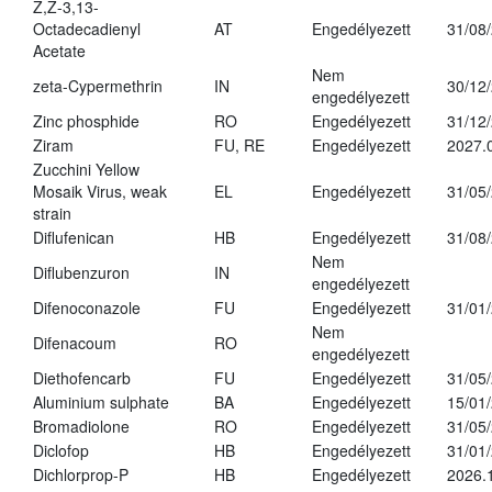
Z,Z-3,13-
Octadecadienyl
AT
Engedélyezett
31/08
Acetate
Nem
zeta-Cypermethrin
IN
30/12
engedélyezett
Zinc phosphide
RO
Engedélyezett
31/12
Ziram
FU, RE
Engedélyezett
2027.
Zucchini Yellow
Mosaik Virus, weak
EL
Engedélyezett
31/05
strain
Diflufenican
HB
Engedélyezett
31/08
Nem
Diflubenzuron
IN
engedélyezett
Difenoconazole
FU
Engedélyezett
31/01
Nem
Difenacoum
RO
engedélyezett
Diethofencarb
FU
Engedélyezett
31/05
Aluminium sulphate
BA
Engedélyezett
15/01
Bromadiolone
RO
Engedélyezett
31/05
Diclofop
HB
Engedélyezett
31/01
Dichlorprop-P
HB
Engedélyezett
2026.