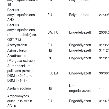
45
Bacillus
amyloliquefaciens
FU
Folyamatban
27/09
AH2
Bacillus
amyloliquefaciens
BA, FU
Engedélyezett
2038.
(former subtilis) str.
QST 713
Azoxystrobin
FU
Engedélyezett
31/05
Azimsulfuron
HB
Engedélyezett
31/12
Azadirachtin
IN
Engedélyezett
31/01
(Margosa extract)
Aureobasidium
pullulans (strains
FU, BA
Engedélyezett
30/06
DSM 14940 and
DSM 14941)
Nem
Asulam sodium
HB
-
engedélyezett
Ampelomyces
quisqualis strain
FU
Engedélyezett
31/07
AQ10