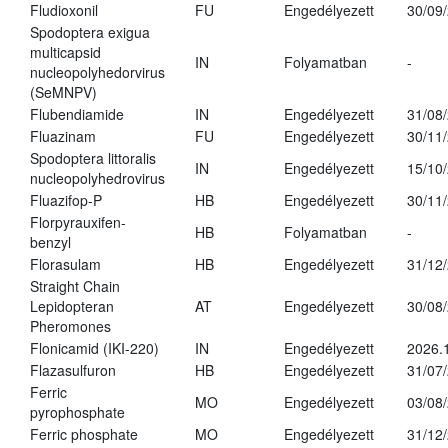
Fludioxonil
FU
Engedélyezett
30/09
Spodoptera exigua
multicapsid
IN
Folyamatban
-
nucleopolyhedorvirus
(SeMNPV)
Flubendiamide
IN
Engedélyezett
31/08
Fluazinam
FU
Engedélyezett
30/11
Spodoptera littoralis
IN
Engedélyezett
15/10
nucleopolyhedrovirus
Fluazifop-P
HB
Engedélyezett
30/11
Florpyrauxifen-
HB
Folyamatban
-
benzyl
Florasulam
HB
Engedélyezett
31/12
Straight Chain
Lepidopteran
AT
Engedélyezett
30/08
Pheromones
Flonicamid (IKI-220)
IN
Engedélyezett
2026.
Flazasulfuron
HB
Engedélyezett
31/07
Ferric
MO
Engedélyezett
03/08
pyrophosphate
Ferric phosphate
MO
Engedélyezett
31/12