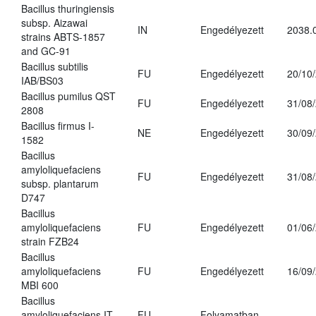
Bacillus thuringiensis
subsp. Aizawai
IN
Engedélyezett
2038.
strains ABTS-1857
and GC-91
Bacillus subtilis
FU
Engedélyezett
20/10
IAB/BS03
Bacillus pumilus QST
FU
Engedélyezett
31/08
2808
Bacillus firmus I-
NE
Engedélyezett
30/09
1582
Bacillus
amyloliquefaciens
FU
Engedélyezett
31/08
subsp. plantarum
D747
Bacillus
amyloliquefaciens
FU
Engedélyezett
01/06
strain FZB24
Bacillus
amyloliquefaciens
FU
Engedélyezett
16/09
MBI 600
Bacillus
amyloliquefaciens IT-
FU
Folyamatban
-