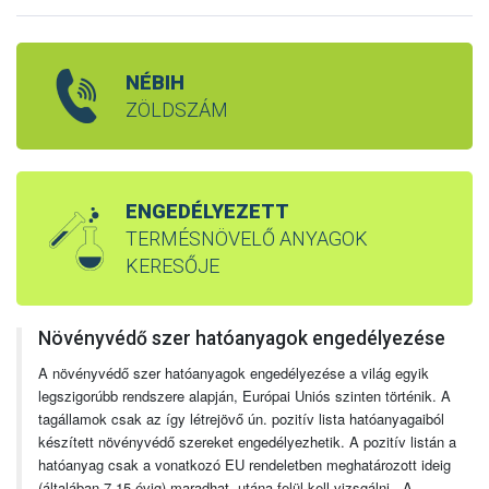
NÉBIH
ZÖLDSZÁM
ENGEDÉLYEZETT
TERMÉSNÖVELŐ ANYAGOK
KERESŐJE
Növényvédő szer hatóanyagok engedélyezése
A növényvédő szer hatóanyagok engedélyezése a világ egyik
legszigorúbb rendszere alapján, Európai Uniós szinten történik. A
tagállamok csak az így létrejövő ún. pozitív lista hatóanyagaiból
készített növényvédő szereket engedélyezhetik. A pozitív listán a
hatóanyag csak a vonatkozó EU rendeletben meghatározott ideig
(általában 7-15 évig) maradhat, utána felül kell vizsgálni. A