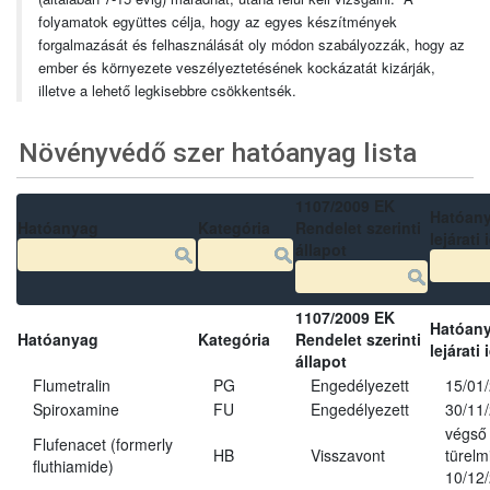
folyamatok együttes célja, hogy az egyes készítmények
forgalmazását és felhasználását oly módon szabályozzák, hogy az
ember és környezete veszélyeztetésének kockázatát kizárják,
illetve a lehető legkisebbre csökkentsék.
Növényvédő szer hatóanyag lista
1107/2009 EK
Hatóan
Hatóanyag
Kategória
Rendelet szerinti
lejárati 
állapot
1107/2009 EK
Hatóan
Hatóanyag
Kategória
Rendelet szerinti
lejárati 
állapot
Flumetralin
PG
Engedélyezett
15/01
Spiroxamine
FU
Engedélyezett
30/11
végső
Flufenacet (formerly
HB
Visszavont
türelmi
fluthiamide)
10/12