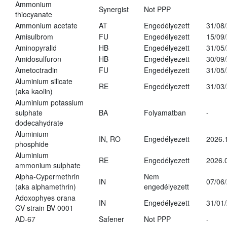
Ammonium
Synergist
Not PPP
thiocyanate
Ammonium acetate
AT
Engedélyezett
31/08
Amisulbrom
FU
Engedélyezett
15/09
Aminopyralid
HB
Engedélyezett
31/05
Amidosulfuron
HB
Engedélyezett
30/09
Ametoctradin
FU
Engedélyezett
31/05
Aluminium silicate
RE
Engedélyezett
31/03
(aka kaolin)
Aluminium potassium
sulphate
BA
Folyamatban
-
dodecahydrate
Aluminium
IN, RO
Engedélyezett
2026.
phosphide
Aluminium
RE
Engedélyezett
2026.
ammonium sulphate
Alpha-Cypermethrin
Nem
IN
07/06
(aka alphamethrin)
engedélyezett
Adoxophyes orana
IN
Engedélyezett
31/01
GV strain BV-0001
AD-67
Safener
Not PPP
-