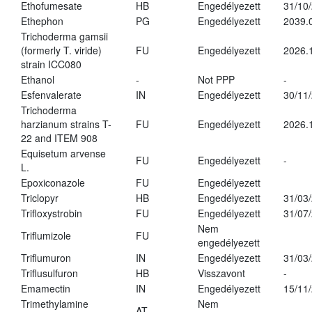
Ethofumesate
HB
Engedélyezett
31/10
Ethephon
PG
Engedélyezett
2039.
Trichoderma gamsii
(formerly T. viride)
FU
Engedélyezett
2026.
strain ICC080
Ethanol
-
Not PPP
-
Esfenvalerate
IN
Engedélyezett
30/11
Trichoderma
harzianum strains T-
FU
Engedélyezett
2026.
22 and ITEM 908
Equisetum arvense
FU
Engedélyezett
-
L.
Epoxiconazole
FU
Engedélyezett
Triclopyr
HB
Engedélyezett
31/03
Trifloxystrobin
FU
Engedélyezett
31/07
Nem
Triflumizole
FU
engedélyezett
Triflumuron
IN
Engedélyezett
31/03
Triflusulfuron
HB
Visszavont
-
Emamectin
IN
Engedélyezett
15/11
Trimethylamine
Nem
AT