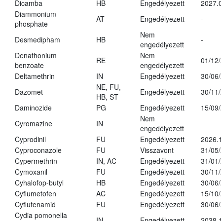
Dicamba
HB
Engedélyezett
2027.
Diammonium
AT
Engedélyezett
-
phosphate
Nem
Desmedipham
HB
-
engedélyezett
Denathonium
Nem
RE
01/12
benzoate
engedélyezett
Deltamethrin
IN
Engedélyezett
30/06
NE, FU,
Dazomet
Engedélyezett
30/11
HB, ST
Daminozide
PG
Engedélyezett
15/09
Nem
Cyromazine
IN
engedélyezett
Cyprodinil
FU
Engedélyezett
2026.
Cyproconazole
FU
Visszavont
31/05
Cypermethrin
IN, AC
Engedélyezett
31/01
Cymoxanil
FU
Engedélyezett
30/11
Cyhalofop-butyl
HB
Engedélyezett
30/06
Cyflumetofen
AC
Engedélyezett
15/10
Cyflufenamid
FU
Engedélyezett
30/06
Cydia pomonella
IN
Engedélyezett
2038.