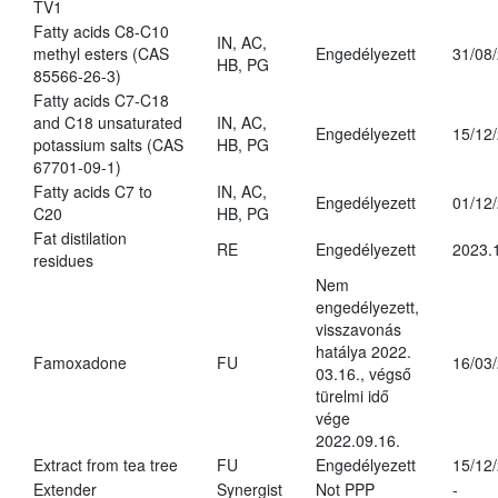
TV1
Fatty acids C8-C10
IN, AC,
methyl esters (CAS
Engedélyezett
31/08
HB, PG
85566-26-3)
Fatty acids C7-C18
and C18 unsaturated
IN, AC,
Engedélyezett
15/12
potassium salts (CAS
HB, PG
67701-09-1)
Fatty acids C7 to
IN, AC,
Engedélyezett
01/12
C20
HB, PG
Fat distilation
RE
Engedélyezett
2023.
residues
Nem
engedélyezett,
visszavonás
hatálya 2022.
Famoxadone
FU
16/03
03.16., végső
türelmi idő
vége
2022.09.16.
Extract from tea tree
FU
Engedélyezett
15/12
Extender
Synergist
Not PPP
-