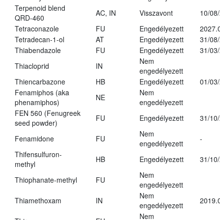
Terpenoid blend
AC, IN
Visszavont
10/08
QRD-460
Tetraconazole
FU
Engedélyezett
2027.
Tetradecan-1-ol
AT
Engedélyezett
31/08
Thiabendazole
FU
Engedélyezett
31/03
Nem
Thiacloprid
IN
engedélyezett
Thiencarbazone
HB
Engedélyezett
01/03
Fenamiphos (aka
Nem
NE
phenamiphos)
engedélyezett
FEN 560 (Fenugreek
FU
Engedélyezett
31/10
seed powder)
Nem
Fenamidone
FU
-
engedélyezett
Thifensulfuron-
HB
Engedélyezett
31/10
methyl
Nem
Thiophanate-methyl
FU
engedélyezett
Nem
Thiamethoxam
IN
2019.
engedélyezett
Nem