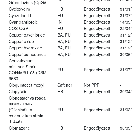
Granulovirus (CpGV)
Cycloxydim
HB
Engedélyezett
31/01
Cyazofamid
FU
Engedélyezett
31/07
Cyantraniliprole
IN
Engedélyezett
14/09
COS-OGA
FU
Engedélyezett
22/04
Copper oxychloride
BA, FU
Engedélyezett
31/12
Copper oxide
BA, FU
Engedélyezett
31/12
Copper hydroxide
BA, FU
Engedélyezett
31/12
Copper compounds
BA, FU
Engedélyezett
30/06
Coniothyrium
minitans Strain
FU
Engedélyezett
31/07
CON/M/91-08 (DSM
9660)
Cloquintocet mexyl
Safener
Not PPP
-
Clopyralid
HB
Engedélyezett
30/04
Clonostachys rosea
strain J1446
(Gliocladium
FU
Engedélyezett
31/03
catenulatum strain
J1446)
Clomazone
HB
Engedélyezett
30/09