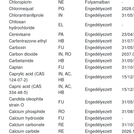
Chloropicrin
NE
Folyamatban
-
Chlormequat
PG
Engedélyezett
2028.
Chlorantraniliprole
IN
Engedélyezett
31/05
Chitosan
EL
Engedélyezett
-
hydrochloride
Cerevisane
PA
Engedélyezett
23/04
Carfentrazone-ethyl
HB
Engedélyezett
31/07
Carboxin
FU
Engedélyezett
31/05
Carbon dioxide
IN, RO
Engedélyezett
2037.
Carbetamide
HB
Engedélyezett
31/05
Captan
FU
Engedélyezett
31/10
Caprylic acid (CAS
IN, AC,
Engedélyezett
15/12
124-07-2)
HB
Capric acid (CAS
IN, AC,
Engedélyezett
15/12
334-48-5)
HB
Candida oleophila
FU
Engedélyezett
31/05
strain O
Calcium phosphide
RO
Engedélyezett
31/08
Calcium hydroxide
FU
Engedélyezett
-
Calcium carbonate
RE
Engedélyezett
31/10
Calcium carbide
RE
Engedélyezett
2026.