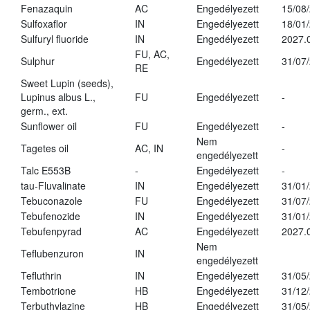
Fenazaquin
AC
Engedélyezett
15/08
Sulfoxaflor
IN
Engedélyezett
18/01
Sulfuryl fluoride
IN
Engedélyezett
2027.
FU, AC,
Sulphur
Engedélyezett
31/07
RE
Sweet Lupin (seeds),
Lupinus albus L.,
FU
Engedélyezett
-
germ., ext.
Sunflower oil
FU
Engedélyezett
-
Nem
Tagetes oil
AC, IN
-
engedélyezett
Talc E553B
-
Engedélyezett
-
tau-Fluvalinate
IN
Engedélyezett
31/01
Tebuconazole
FU
Engedélyezett
31/07
Tebufenozide
IN
Engedélyezett
31/01
Tebufenpyrad
AC
Engedélyezett
2027.
Nem
Teflubenzuron
IN
engedélyezett
Tefluthrin
IN
Engedélyezett
31/05
Tembotrione
HB
Engedélyezett
31/12
Terbuthylazine
HB
Engedélyezett
31/05