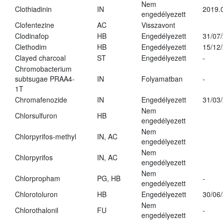
Nem
Clothiadinin
IN
2019.
engedélyezett
Clofentezine
AC
Visszavont
Clodinafop
HB
Engedélyezett
31/07
Clethodim
HB
Engedélyezett
15/12
Clayed charcoal
ST
Engedélyezett
-
Chromobacterium
subtsugae PRAA4-
IN
Folyamatban
-
1T
Chromafenozide
IN
Engedélyezett
31/03
Nem
Chlorsulfuron
HB
engedélyezett
Nem
Chlorpyrifos-methyl
IN, AC
engedélyezett
Nem
Chlorpyrifos
IN, AC
engedélyezett
Nem
Chlorpropham
PG, HB
-
engedélyezett
Chlorotoluron
HB
Engedélyezett
30/06
Nem
Chlorothalonil
FU
-
engedélyezett