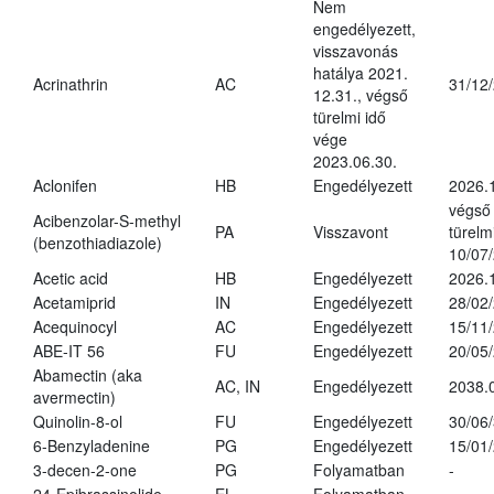
Nem
engedélyezett,
visszavonás
hatálya 2021.
Acrinathrin
AC
31/12
12.31., végső
türelmi idő
vége
2023.06.30.
Aclonifen
HB
Engedélyezett
2026.
végső
Acibenzolar-S-methyl
PA
Visszavont
türelmi
(benzothiadiazole)
10/07
Acetic acid
HB
Engedélyezett
2026.
Acetamiprid
IN
Engedélyezett
28/02
Acequinocyl
AC
Engedélyezett
15/11
ABE-IT 56
FU
Engedélyezett
20/05
Abamectin (aka
AC, IN
Engedélyezett
2038.
avermectin)
Quinolin-8-ol
FU
Engedélyezett
30/06
6-Benzyladenine
PG
Engedélyezett
15/01
3-decen-2-one
PG
Folyamatban
-