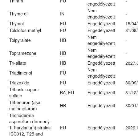
Thiram
FU
-
engedélyezett
Nem
Thyme oil
IN
-
engedélyezett
Thymol
FU
Engedélyezett
15/04
Tolclofos-methyl
FU
Engedélyezett
31/08
Nem
Tolpyralate
HB
-
engedélyezett
Nem
Topramezone
HB
-
engedélyezett
Tri-allate
HB
Engedélyezett
2027.
Nem
Triadimenol
FU
engedélyezett
Triazoxide
FU
Engedélyezett
30/09
Tribasic copper
BA, FU
Engedélyezett
31/12
sulfate
Tribenuron (aka
HB
Engedélyezett
30/01
metometuron)
Trichoderma
asperellum (formerly
T. harzianum) strains
FU
Engedélyezett
2026.
ICC012, T25 and