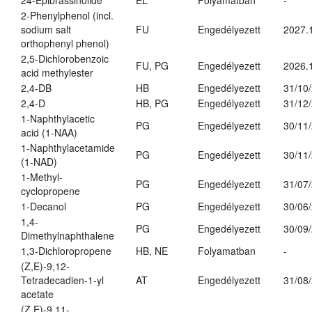
24-Epibrassinolide
EL
Folyamatban
-
2-Phenylphenol (incl.
sodium salt
FU
Engedélyezett
2027.
orthophenyl phenol)
2,5-Dichlorobenzoic
FU, PG
Engedélyezett
2026.
acid methylester
2,4-DB
HB
Engedélyezett
31/10
2,4-D
HB, PG
Engedélyezett
31/12
1-Naphthylacetic
PG
Engedélyezett
30/11
acid (1-NAA)
1-Naphthylacetamide
PG
Engedélyezett
30/11
(1-NAD)
1-Methyl-
PG
Engedélyezett
31/07
cyclopropene
1-Decanol
PG
Engedélyezett
30/06
1,4-
PG
Engedélyezett
30/09
Dimethylnaphthalene
1,3-Dichloropropene
HB, NE
Folyamatban
-
(Z,E)-9,12-
Tetradecadien-1-yl
AT
Engedélyezett
31/08
acetate
(Z,E)-9,11-