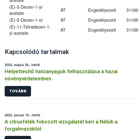
acetate
(E)-5-Decen-1-yl
AT
Engedélyezett
31/08
acetate
(E)-5-Decen-1-ol
AT
Engedélyezett
31/08
(E)-11-Tetradecen-1-
AT
Engedélyezett
31/08
yl acetate
Kapcsolódó tartalmak
2022. május 30., hétfő
Helyettesítő hatóanyagok felhasználása a hazai
növényvédelemben
TOVÁBB
2022. január 10., hétfő
A citrusfélék fokozott vizsgálatát kéri a Nébih a
forgalmazóktól