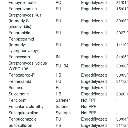
Fenpyroximate
AC
Engedélyezett
31/01
Fenpyrazamine
FU
Engedélyezett
15/01
Streptomyces K61
(formerly S.
FU
Engedélyezett
30/06
griseoviridis)
Fenpropidin
FU
Engedélyezett
2027.
Fenpicoxamid
(formerly:
FU
Engedélyezett
11/10
Lyserphenvalpyr)
Fenoxycarb
IN
Engedélyezett
31/05
Streptomyces lydicus
FU, BA
Engedélyezett
30/06
WYEC 108
Fenoxaprop-P
HB
Engedélyezett
30/09
Fenhexamid
FU
Engedélyezett
31/12
Sucrose
EL
Engedélyezett
-
Sulcotrione
HB
Engedélyezett
2026.
Fenclorim
Safener
Not PPP
-
Fenchlorazole-ethyl
Safener
Not PPP
-
Sulfaquinoxaline
Synergist
Not PPP
-
Fenbuconazole
FU
Engedélyezett
30/04
Sulfosulfuron
HB
Engedélyezett
31/12