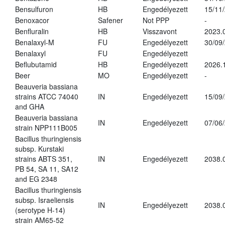
Bensulfuron
HB
Engedélyezett
15/11
Benoxacor
Safener
Not PPP
-
Benfluralin
HB
Visszavont
2023.
Benalaxyl-M
FU
Engedélyezett
30/09
Benalaxyl
FU
Engedélyezett
Beflubutamid
HB
Engedélyezett
2026.
Beer
MO
Engedélyezett
-
Beauveria bassiana
strains ATCC 74040
IN
Engedélyezett
15/09
and GHA
Beauveria bassiana
IN
Engedélyezett
07/06
strain NPP111B005
Bacillus thuringiensis
subsp. Kurstaki
strains ABTS 351,
IN
Engedélyezett
2038.
PB 54, SA 11, SA12
and EG 2348
Bacillus thuringiensis
subsp. Israeliensis
IN
Engedélyezett
2038.
(serotype H-14)
strain AM65-52