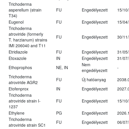
Trichoderma
asperellum (strain
FU
Engedélyezett
15/10
T34)
Eugenol
FU
Engedélyezett
15/04
Trichoderma
atroviride (formerly
FU
Engedélyezett
30/11
T. harzianum) strains
IMI 206040 and T11
Etridiazole
FU
Engedélyezett
31/05
Etoxazole
IN
Engedélyezett
31/07
Nem
Ethoprophos
NE, IN
-
engedélyezett
Trichoderma
FU
Új hatóanyag
2038.
atroviride AGR2
Etofenprox
IN
Engedélyezett
2027.
Trichoderma
atroviride strain I-
FU
Engedélyezett
15/10
1237
Ethylene
PG
Engedélyezett
2026.
Trichoderma
FU
Engedélyezett
06/07
atroviride strain SC1