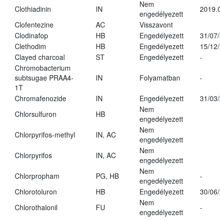
Nem
Clothiadinin
IN
2019.
engedélyezett
Clofentezine
AC
Visszavont
Clodinafop
HB
Engedélyezett
31/07
Clethodim
HB
Engedélyezett
15/12
Clayed charcoal
ST
Engedélyezett
-
Chromobacterium
subtsugae PRAA4-
IN
Folyamatban
-
1T
Chromafenozide
IN
Engedélyezett
31/03
Nem
Chlorsulfuron
HB
engedélyezett
Nem
Chlorpyrifos-methyl
IN, AC
engedélyezett
Nem
Chlorpyrifos
IN, AC
engedélyezett
Nem
Chlorpropham
PG, HB
-
engedélyezett
Chlorotoluron
HB
Engedélyezett
30/06
Nem
Chlorothalonil
FU
-
engedélyezett