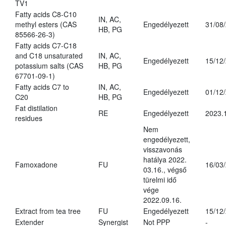
TV1
Fatty acids C8-C10
IN, AC,
methyl esters (CAS
Engedélyezett
31/08
HB, PG
85566-26-3)
Fatty acids C7-C18
and C18 unsaturated
IN, AC,
Engedélyezett
15/12
potassium salts (CAS
HB, PG
67701-09-1)
Fatty acids C7 to
IN, AC,
Engedélyezett
01/12
C20
HB, PG
Fat distilation
RE
Engedélyezett
2023.
residues
Nem
engedélyezett,
visszavonás
hatálya 2022.
Famoxadone
FU
16/03
03.16., végső
türelmi idő
vége
2022.09.16.
Extract from tea tree
FU
Engedélyezett
15/12
Extender
Synergist
Not PPP
-