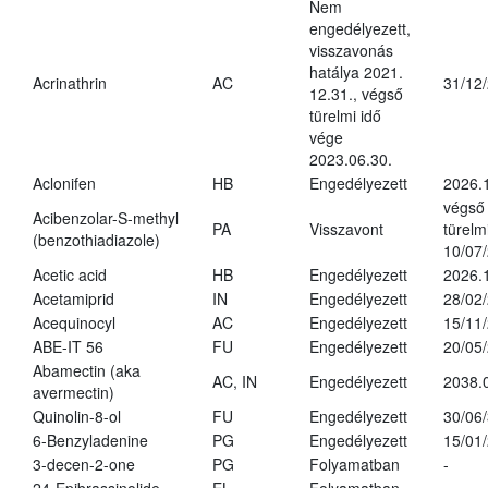
Nem
engedélyezett,
visszavonás
hatálya 2021.
Acrinathrin
AC
31/12
12.31., végső
türelmi idő
vége
2023.06.30.
Aclonifen
HB
Engedélyezett
2026.
végső
Acibenzolar-S-methyl
PA
Visszavont
türelmi
(benzothiadiazole)
10/07
Acetic acid
HB
Engedélyezett
2026.
Acetamiprid
IN
Engedélyezett
28/02
Acequinocyl
AC
Engedélyezett
15/11
ABE-IT 56
FU
Engedélyezett
20/05
Abamectin (aka
AC, IN
Engedélyezett
2038.
avermectin)
Quinolin-8-ol
FU
Engedélyezett
30/06
6-Benzyladenine
PG
Engedélyezett
15/01
3-decen-2-one
PG
Folyamatban
-