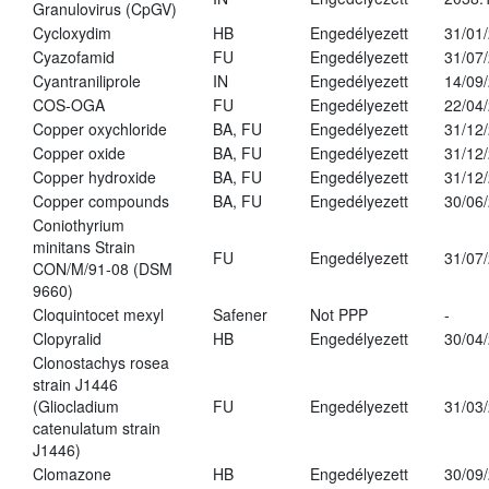
Granulovirus (CpGV)
Cycloxydim
HB
Engedélyezett
31/01
Cyazofamid
FU
Engedélyezett
31/07
Cyantraniliprole
IN
Engedélyezett
14/09
COS-OGA
FU
Engedélyezett
22/04
Copper oxychloride
BA, FU
Engedélyezett
31/12
Copper oxide
BA, FU
Engedélyezett
31/12
Copper hydroxide
BA, FU
Engedélyezett
31/12
Copper compounds
BA, FU
Engedélyezett
30/06
Coniothyrium
minitans Strain
FU
Engedélyezett
31/07
CON/M/91-08 (DSM
9660)
Cloquintocet mexyl
Safener
Not PPP
-
Clopyralid
HB
Engedélyezett
30/04
Clonostachys rosea
strain J1446
(Gliocladium
FU
Engedélyezett
31/03
catenulatum strain
J1446)
Clomazone
HB
Engedélyezett
30/09