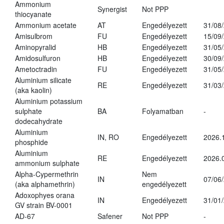
Ammonium
Synergist
Not PPP
thiocyanate
Ammonium acetate
AT
Engedélyezett
31/08
Amisulbrom
FU
Engedélyezett
15/09
Aminopyralid
HB
Engedélyezett
31/05
Amidosulfuron
HB
Engedélyezett
30/09
Ametoctradin
FU
Engedélyezett
31/05
Aluminium silicate
RE
Engedélyezett
31/03
(aka kaolin)
Aluminium potassium
sulphate
BA
Folyamatban
-
dodecahydrate
Aluminium
IN, RO
Engedélyezett
2026.
phosphide
Aluminium
RE
Engedélyezett
2026.
ammonium sulphate
Alpha-Cypermethrin
Nem
IN
07/06
(aka alphamethrin)
engedélyezett
Adoxophyes orana
IN
Engedélyezett
31/01
GV strain BV-0001
AD-67
Safener
Not PPP
-