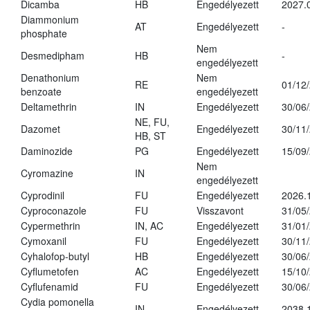
Dicamba
HB
Engedélyezett
2027.
Diammonium
AT
Engedélyezett
-
phosphate
Nem
Desmedipham
HB
-
engedélyezett
Denathonium
Nem
RE
01/12
benzoate
engedélyezett
Deltamethrin
IN
Engedélyezett
30/06
NE, FU,
Dazomet
Engedélyezett
30/11
HB, ST
Daminozide
PG
Engedélyezett
15/09
Nem
Cyromazine
IN
engedélyezett
Cyprodinil
FU
Engedélyezett
2026.
Cyproconazole
FU
Visszavont
31/05
Cypermethrin
IN, AC
Engedélyezett
31/01
Cymoxanil
FU
Engedélyezett
30/11
Cyhalofop-butyl
HB
Engedélyezett
30/06
Cyflumetofen
AC
Engedélyezett
15/10
Cyflufenamid
FU
Engedélyezett
30/06
Cydia pomonella
IN
Engedélyezett
2038.