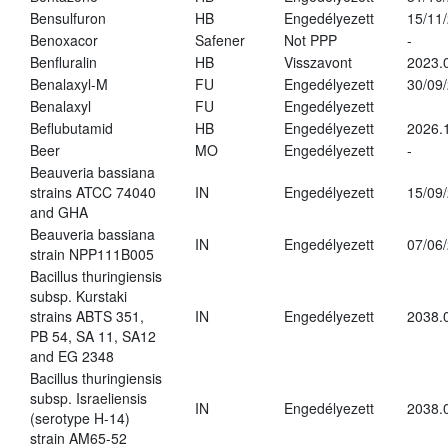
Bensulfuron
HB
Engedélyezett
15/11
Benoxacor
Safener
Not PPP
-
Benfluralin
HB
Visszavont
2023.
Benalaxyl-M
FU
Engedélyezett
30/09
Benalaxyl
FU
Engedélyezett
Beflubutamid
HB
Engedélyezett
2026.
Beer
MO
Engedélyezett
-
Beauveria bassiana
strains ATCC 74040
IN
Engedélyezett
15/09
and GHA
Beauveria bassiana
IN
Engedélyezett
07/06
strain NPP111B005
Bacillus thuringiensis
subsp. Kurstaki
strains ABTS 351,
IN
Engedélyezett
2038.
PB 54, SA 11, SA12
and EG 2348
Bacillus thuringiensis
subsp. Israeliensis
IN
Engedélyezett
2038.
(serotype H-14)
strain AM65-52