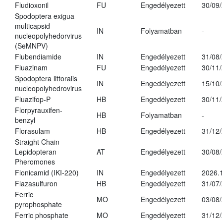
Fludioxonil
FU
Engedélyezett
30/09
Spodoptera exigua
multicapsid
IN
Folyamatban
-
nucleopolyhedorvirus
(SeMNPV)
Flubendiamide
IN
Engedélyezett
31/08
Fluazinam
FU
Engedélyezett
30/11
Spodoptera littoralis
IN
Engedélyezett
15/10
nucleopolyhedrovirus
Fluazifop-P
HB
Engedélyezett
30/11
Florpyrauxifen-
HB
Folyamatban
-
benzyl
Florasulam
HB
Engedélyezett
31/12
Straight Chain
Lepidopteran
AT
Engedélyezett
30/08
Pheromones
Flonicamid (IKI-220)
IN
Engedélyezett
2026.
Flazasulfuron
HB
Engedélyezett
31/07
Ferric
MO
Engedélyezett
03/08
pyrophosphate
Ferric phosphate
MO
Engedélyezett
31/12