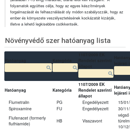
folyamatok együttes célja, hogy az egyes készítmények
forgalmazását és felhasználását oly módon szabályozzák, hogy az
ember és környezete veszélyeztetésének kockázatát kizárják,
illetve a lehető legkisebbre csökkentsék.
Növényvédő szer hatóanyag lista
1107/2009 EK
Hatóan
Hatóanyag
Kategória
Rendelet szerinti
lejárati 
állapot
1107/2009 EK
Hatóan
Hatóanyag
Kategória
Rendelet szerinti
lejárati 
állapot
Flumetralin
PG
Engedélyezett
15/01
Spiroxamine
FU
Engedélyezett
30/11
végső
Flufenacet (formerly
HB
Visszavont
türelmi
fluthiamide)
10/12