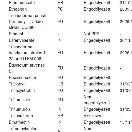
Ethofumesate
HB
Engedélyezett
31/10
Ethephon
PG
Engedélyezett
2039.
Trichoderma gamsii
(formerly T. viride)
FU
Engedélyezett
2026.
strain ICC080
Ethanol
-
Not PPP
-
Esfenvalerate
IN
Engedélyezett
30/11
Trichoderma
harzianum strains T-
FU
Engedélyezett
2026.
22 and ITEM 908
Equisetum arvense
FU
Engedélyezett
-
L.
Epoxiconazole
FU
Engedélyezett
Triclopyr
HB
Engedélyezett
31/03
Trifloxystrobin
FU
Engedélyezett
31/07
Nem
Triflumizole
FU
engedélyezett
Triflumuron
IN
Engedélyezett
31/03
Triflusulfuron
HB
Visszavont
-
Emamectin
IN
Engedélyezett
15/11
Trimethylamine
Nem
AT