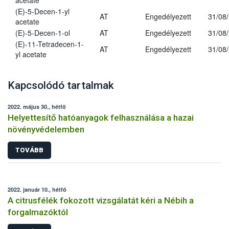
acetate
(E)-5-Decen-1-yl
AT
Engedélyezett
31/08
acetate
(E)-5-Decen-1-ol
AT
Engedélyezett
31/08
(E)-11-Tetradecen-1-
AT
Engedélyezett
31/08
yl acetate
Kapcsolódó tartalmak
2022. május 30., hétfő
Helyettesítő hatóanyagok felhasználása a hazai
növényvédelemben
TOVÁBB
2022. január 10., hétfő
A citrusfélék fokozott vizsgálatát kéri a Nébih a
forgalmazóktól