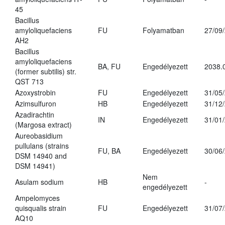
45
Bacillus
amyloliquefaciens
FU
Folyamatban
27/09
AH2
Bacillus
amyloliquefaciens
BA, FU
Engedélyezett
2038.
(former subtilis) str.
QST 713
Azoxystrobin
FU
Engedélyezett
31/05
Azimsulfuron
HB
Engedélyezett
31/12
Azadirachtin
IN
Engedélyezett
31/01
(Margosa extract)
Aureobasidium
pullulans (strains
FU, BA
Engedélyezett
30/06
DSM 14940 and
DSM 14941)
Nem
Asulam sodium
HB
-
engedélyezett
Ampelomyces
quisqualis strain
FU
Engedélyezett
31/07
AQ10