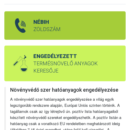
NÉBIH
ZÖLDSZÁM
ENGEDÉLYEZETT
TERMÉSNÖVELŐ ANYAGOK
KERESŐJE
Növényvédő szer hatóanyagok engedélyezése
A növényvédő szer hatóanyagok engedélyezése a világ egyik
legszigorúbb rendszere alapján, Európai Uniós szinten történik. A
tagállamok csak az így létrejövő ún. pozitív lista hatóanyagaiból
készített növényvédő szereket engedélyezhetik. A pozitív listán a
hatóanyag csak a vonatkozó EU rendeletben meghatározott ideig
(általában 7-15 évig) maradhat, utána felül kell vizsgálni. A