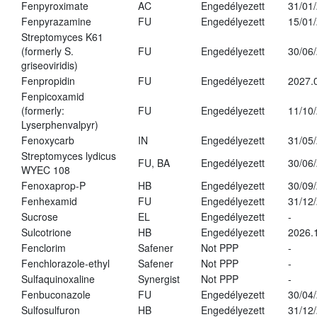
Fenpyroximate
AC
Engedélyezett
31/01
Fenpyrazamine
FU
Engedélyezett
15/01
Streptomyces K61
(formerly S.
FU
Engedélyezett
30/06
griseoviridis)
Fenpropidin
FU
Engedélyezett
2027.
Fenpicoxamid
(formerly:
FU
Engedélyezett
11/10
Lyserphenvalpyr)
Fenoxycarb
IN
Engedélyezett
31/05
Streptomyces lydicus
FU, BA
Engedélyezett
30/06
WYEC 108
Fenoxaprop-P
HB
Engedélyezett
30/09
Fenhexamid
FU
Engedélyezett
31/12
Sucrose
EL
Engedélyezett
-
Sulcotrione
HB
Engedélyezett
2026.
Fenclorim
Safener
Not PPP
-
Fenchlorazole-ethyl
Safener
Not PPP
-
Sulfaquinoxaline
Synergist
Not PPP
-
Fenbuconazole
FU
Engedélyezett
30/04
Sulfosulfuron
HB
Engedélyezett
31/12