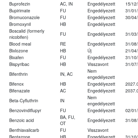
Buprofezin
AC, IN
Engedélyezett
15/12
Bupirimate
FU
Engedélyezett
31/01
Bromuconazole
FU
Engedélyezett
30/04
Bromoxynil
HB
Engedélyezett
Boscalid (formerly
FU
Engedélyezett
31/03
nicobifen)
Blood meal
RE
Engedélyezett
31/08
Bixlozone
HB
Új
21/04
Bixafen
FU
Engedélyezett
31/10
Bispyribac
HB
Visszavont
31/07
Nem
Bifenthrin
IN, AC
engedélyezett
Bifenox
HB
Engedélyezett
2027.
Bifenazate
AC
Engedélyezett
2037.
Nem
Beta-Cyfluthrin
IN
engedélyezett
Benzovindiflupyr
FU
Engedélyezett
02/01
BA, FU,
Benzoic acid
Engedélyezett
31/08
OT
Benthiavalicarb
FU
Visszavont
Bentazone
HB
Engedélyezett
31/10