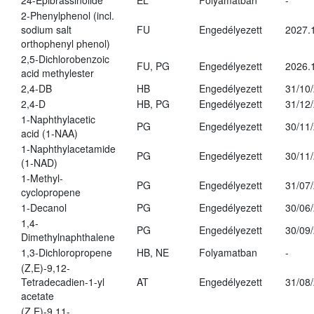
24-Epibrassinolide
EL
Folyamatban
-
2-Phenylphenol (incl.
sodium salt
FU
Engedélyezett
2027.
orthophenyl phenol)
2,5-Dichlorobenzoic
FU, PG
Engedélyezett
2026.
acid methylester
2,4-DB
HB
Engedélyezett
31/10
2,4-D
HB, PG
Engedélyezett
31/12
1-Naphthylacetic
PG
Engedélyezett
30/11
acid (1-NAA)
1-Naphthylacetamide
PG
Engedélyezett
30/11
(1-NAD)
1-Methyl-
PG
Engedélyezett
31/07
cyclopropene
1-Decanol
PG
Engedélyezett
30/06
1,4-
PG
Engedélyezett
30/09
Dimethylnaphthalene
1,3-Dichloropropene
HB, NE
Folyamatban
-
(Z,E)-9,12-
Tetradecadien-1-yl
AT
Engedélyezett
31/08
acetate
(Z,E)-9,11-