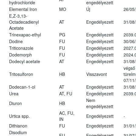
hydrochloride
engedélyezett
Elemental Iron
MO
Új
26/05
E,Z-3,13-
Octadecadienyl
AT
Engedélyezett
31/08
Acetate
Trinexapac-ethyl
PG
Engedélyezett
2039.
Dodine
FU
Engedélyezett
30/06
Triticonazole
FU
Engedélyezett
2027.
Dodemorph
FU
Engedélyezett
2024.
Dodecyl acetate
AT
Engedélyezett
31/08
végső
Tritosulforon
HB
Visszavont
türelmi
07/11
Dodecan-1-ol
AT
Engedélyezett
31/08
Urea
AT, FU
Engedélyezett
2039.
Nem
Diuron
HB
engedélyezett
AC, FU,
Urtica spp.
Engedélyezett
-
IN
Dithianon
FU
Engedélyezett
31/01
Disodium
FU
Engedélyezett
31/07