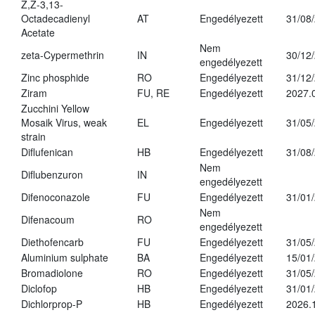
Z,Z-3,13-
Octadecadienyl
AT
Engedélyezett
31/08
Acetate
Nem
zeta-Cypermethrin
IN
30/12
engedélyezett
Zinc phosphide
RO
Engedélyezett
31/12
Ziram
FU, RE
Engedélyezett
2027.
Zucchini Yellow
Mosaik Virus, weak
EL
Engedélyezett
31/05
strain
Diflufenican
HB
Engedélyezett
31/08
Nem
Diflubenzuron
IN
engedélyezett
Difenoconazole
FU
Engedélyezett
31/01
Nem
Difenacoum
RO
engedélyezett
Diethofencarb
FU
Engedélyezett
31/05
Aluminium sulphate
BA
Engedélyezett
15/01
Bromadiolone
RO
Engedélyezett
31/05
Diclofop
HB
Engedélyezett
31/01
Dichlorprop-P
HB
Engedélyezett
2026.