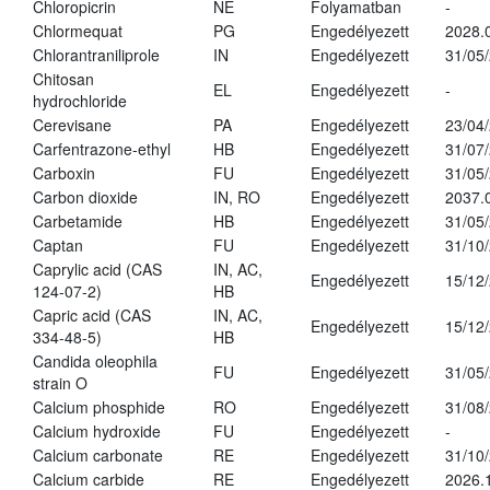
Chloropicrin
NE
Folyamatban
-
Chlormequat
PG
Engedélyezett
2028.
Chlorantraniliprole
IN
Engedélyezett
31/05
Chitosan
EL
Engedélyezett
-
hydrochloride
Cerevisane
PA
Engedélyezett
23/04
Carfentrazone-ethyl
HB
Engedélyezett
31/07
Carboxin
FU
Engedélyezett
31/05
Carbon dioxide
IN, RO
Engedélyezett
2037.
Carbetamide
HB
Engedélyezett
31/05
Captan
FU
Engedélyezett
31/10
Caprylic acid (CAS
IN, AC,
Engedélyezett
15/12
124-07-2)
HB
Capric acid (CAS
IN, AC,
Engedélyezett
15/12
334-48-5)
HB
Candida oleophila
FU
Engedélyezett
31/05
strain O
Calcium phosphide
RO
Engedélyezett
31/08
Calcium hydroxide
FU
Engedélyezett
-
Calcium carbonate
RE
Engedélyezett
31/10
Calcium carbide
RE
Engedélyezett
2026.