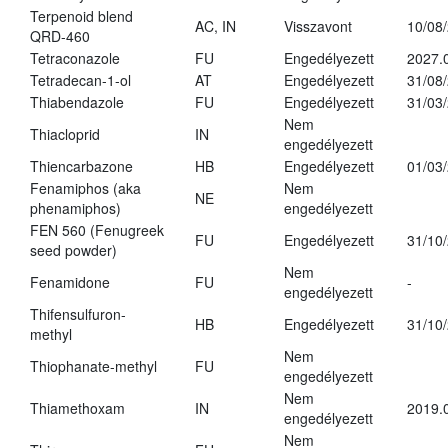
Terpenoid blend
AC, IN
Visszavont
10/08
QRD-460
Tetraconazole
FU
Engedélyezett
2027.
Tetradecan-1-ol
AT
Engedélyezett
31/08
Thiabendazole
FU
Engedélyezett
31/03
Nem
Thiacloprid
IN
engedélyezett
Thiencarbazone
HB
Engedélyezett
01/03
Fenamiphos (aka
Nem
NE
phenamiphos)
engedélyezett
FEN 560 (Fenugreek
FU
Engedélyezett
31/10
seed powder)
Nem
Fenamidone
FU
-
engedélyezett
Thifensulfuron-
HB
Engedélyezett
31/10
methyl
Nem
Thiophanate-methyl
FU
engedélyezett
Nem
Thiamethoxam
IN
2019.
engedélyezett
Nem