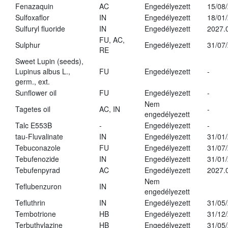
Fenazaquin
AC
Engedélyezett
15/08
Sulfoxaflor
IN
Engedélyezett
18/01
Sulfuryl fluoride
IN
Engedélyezett
2027.
FU, AC,
Sulphur
Engedélyezett
31/07
RE
Sweet Lupin (seeds),
Lupinus albus L.,
FU
Engedélyezett
-
germ., ext.
Sunflower oil
FU
Engedélyezett
-
Nem
Tagetes oil
AC, IN
-
engedélyezett
Talc E553B
-
Engedélyezett
-
tau-Fluvalinate
IN
Engedélyezett
31/01
Tebuconazole
FU
Engedélyezett
31/07
Tebufenozide
IN
Engedélyezett
31/01
Tebufenpyrad
AC
Engedélyezett
2027.
Nem
Teflubenzuron
IN
engedélyezett
Tefluthrin
IN
Engedélyezett
31/05
Tembotrione
HB
Engedélyezett
31/12
Terbuthylazine
HB
Engedélyezett
31/05