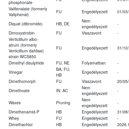
phosphonate
Valifenalate (formerly
FU
Engedélyezett
01/03
Valiphenal)
Nem
Diquat (dibromide)
HB, DE
-
engedélyezett
Dimoxystrobin
FU
Visszavont
-
Verticillium albo-
atrum (formerly
FU
Engedélyezett
31/10
Verticillium dahliae)
strain WCS850
Dimethyl disulphide
FU, NE
Folyamatban
-
BA, FU,
Vinegar
Engedélyezett
-
HB
Dimethomorph
FU
Visszavont
20/05
Nem
Dimethoate
IN, AC
-
engedélyezett
Nem
Waxes
Pruning
-
engedélyezett
Dimethenamid-P
HB
Engedélyezett
31/08
Whey
FU
Engedélyezett
-
Dimethachlor
HB
Engedélyezett
2026.