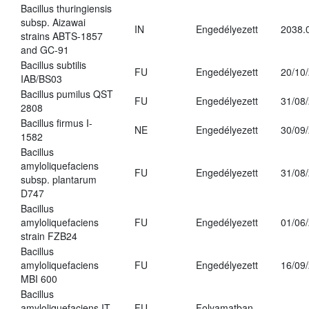
Bacillus thuringiensis
subsp. Aizawai
IN
Engedélyezett
2038.
strains ABTS-1857
and GC-91
Bacillus subtilis
FU
Engedélyezett
20/10
IAB/BS03
Bacillus pumilus QST
FU
Engedélyezett
31/08
2808
Bacillus firmus I-
NE
Engedélyezett
30/09
1582
Bacillus
amyloliquefaciens
FU
Engedélyezett
31/08
subsp. plantarum
D747
Bacillus
amyloliquefaciens
FU
Engedélyezett
01/06
strain FZB24
Bacillus
amyloliquefaciens
FU
Engedélyezett
16/09
MBI 600
Bacillus
amyloliquefaciens IT-
FU
Folyamatban
-