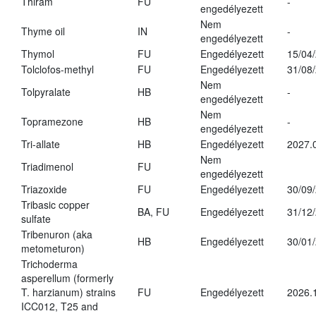
Thiram
FU
-
engedélyezett
Nem
Thyme oil
IN
-
engedélyezett
Thymol
FU
Engedélyezett
15/04
Tolclofos-methyl
FU
Engedélyezett
31/08
Nem
Tolpyralate
HB
-
engedélyezett
Nem
Topramezone
HB
-
engedélyezett
Tri-allate
HB
Engedélyezett
2027.
Nem
Triadimenol
FU
engedélyezett
Triazoxide
FU
Engedélyezett
30/09
Tribasic copper
BA, FU
Engedélyezett
31/12
sulfate
Tribenuron (aka
HB
Engedélyezett
30/01
metometuron)
Trichoderma
asperellum (formerly
T. harzianum) strains
FU
Engedélyezett
2026.
ICC012, T25 and