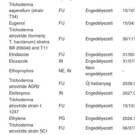
Trichoderma
asperellum (strain
FU
Engedélyezett
15/10
T34)
Eugenol
FU
Engedélyezett
15/04
Trichoderma
atroviride (formerly
FU
Engedélyezett
30/11
T. harzianum) strains
IMI 206040 and T11
Etridiazole
FU
Engedélyezett
31/05
Etoxazole
IN
Engedélyezett
31/07
Nem
Ethoprophos
NE, IN
-
engedélyezett
Trichoderma
FU
Új hatóanyag
2038.
atroviride AGR2
Etofenprox
IN
Engedélyezett
2027.
Trichoderma
atroviride strain I-
FU
Engedélyezett
15/10
1237
Ethylene
PG
Engedélyezett
2026.
Trichoderma
FU
Engedélyezett
06/07
atroviride strain SC1