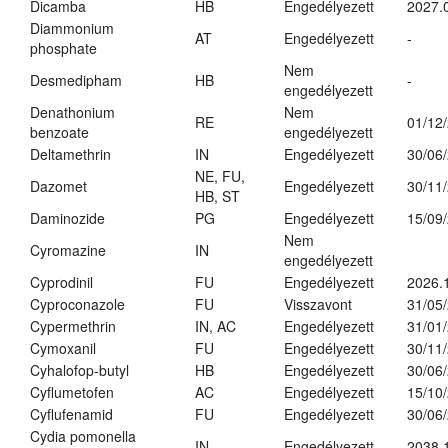
Dicamba
HB
Engedélyezett
2027.
Diammonium
AT
Engedélyezett
-
phosphate
Nem
Desmedipham
HB
-
engedélyezett
Denathonium
Nem
RE
01/12
benzoate
engedélyezett
Deltamethrin
IN
Engedélyezett
30/06
NE, FU,
Dazomet
Engedélyezett
30/11
HB, ST
Daminozide
PG
Engedélyezett
15/09
Nem
Cyromazine
IN
engedélyezett
Cyprodinil
FU
Engedélyezett
2026.
Cyproconazole
FU
Visszavont
31/05
Cypermethrin
IN, AC
Engedélyezett
31/01
Cymoxanil
FU
Engedélyezett
30/11
Cyhalofop-butyl
HB
Engedélyezett
30/06
Cyflumetofen
AC
Engedélyezett
15/10
Cyflufenamid
FU
Engedélyezett
30/06
Cydia pomonella
IN
Engedélyezett
2038.