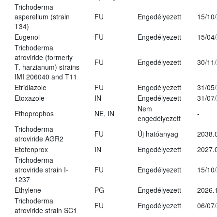
Trichoderma
asperellum (strain
FU
Engedélyezett
15/10
T34)
Eugenol
FU
Engedélyezett
15/04
Trichoderma
atroviride (formerly
FU
Engedélyezett
30/11
T. harzianum) strains
IMI 206040 and T11
Etridiazole
FU
Engedélyezett
31/05
Etoxazole
IN
Engedélyezett
31/07
Nem
Ethoprophos
NE, IN
-
engedélyezett
Trichoderma
FU
Új hatóanyag
2038.
atroviride AGR2
Etofenprox
IN
Engedélyezett
2027.
Trichoderma
atroviride strain I-
FU
Engedélyezett
15/10
1237
Ethylene
PG
Engedélyezett
2026.
Trichoderma
FU
Engedélyezett
06/07
atroviride strain SC1