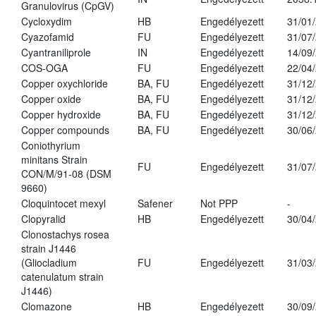
Granulovirus (CpGV)
Cycloxydim
HB
Engedélyezett
31/01
Cyazofamid
FU
Engedélyezett
31/07
Cyantraniliprole
IN
Engedélyezett
14/09
COS-OGA
FU
Engedélyezett
22/04
Copper oxychloride
BA, FU
Engedélyezett
31/12
Copper oxide
BA, FU
Engedélyezett
31/12
Copper hydroxide
BA, FU
Engedélyezett
31/12
Copper compounds
BA, FU
Engedélyezett
30/06
Coniothyrium
minitans Strain
FU
Engedélyezett
31/07
CON/M/91-08 (DSM
9660)
Cloquintocet mexyl
Safener
Not PPP
-
Clopyralid
HB
Engedélyezett
30/04
Clonostachys rosea
strain J1446
(Gliocladium
FU
Engedélyezett
31/03
catenulatum strain
J1446)
Clomazone
HB
Engedélyezett
30/09