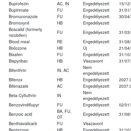
Buprofezin
AC, IN
Engedélyezett
15/12
Bupirimate
FU
Engedélyezett
31/01
Bromuconazole
FU
Engedélyezett
30/04
Bromoxynil
HB
Engedélyezett
Boscalid (formerly
FU
Engedélyezett
31/03
nicobifen)
Blood meal
RE
Engedélyezett
31/08
Bixlozone
HB
Új
21/04
Bixafen
FU
Engedélyezett
31/10
Bispyribac
HB
Visszavont
31/07
Nem
Bifenthrin
IN, AC
engedélyezett
Bifenox
HB
Engedélyezett
2027.
Bifenazate
AC
Engedélyezett
2037.
Nem
Beta-Cyfluthrin
IN
engedélyezett
Benzovindiflupyr
FU
Engedélyezett
02/01
BA, FU,
Benzoic acid
Engedélyezett
31/08
OT
Benthiavalicarb
FU
Visszavont
Bentazone
HB
Engedélyezett
31/10