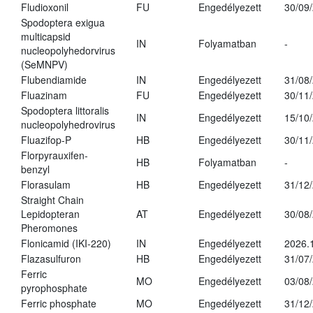
Fludioxonil
FU
Engedélyezett
30/09
Spodoptera exigua
multicapsid
IN
Folyamatban
-
nucleopolyhedorvirus
(SeMNPV)
Flubendiamide
IN
Engedélyezett
31/08
Fluazinam
FU
Engedélyezett
30/11
Spodoptera littoralis
IN
Engedélyezett
15/10
nucleopolyhedrovirus
Fluazifop-P
HB
Engedélyezett
30/11
Florpyrauxifen-
HB
Folyamatban
-
benzyl
Florasulam
HB
Engedélyezett
31/12
Straight Chain
Lepidopteran
AT
Engedélyezett
30/08
Pheromones
Flonicamid (IKI-220)
IN
Engedélyezett
2026.
Flazasulfuron
HB
Engedélyezett
31/07
Ferric
MO
Engedélyezett
03/08
pyrophosphate
Ferric phosphate
MO
Engedélyezett
31/12