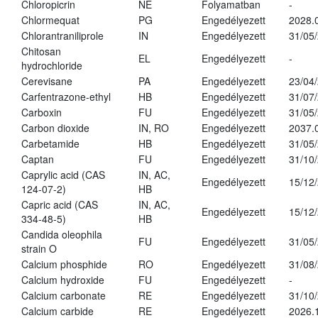
Chloropicrin
NE
Folyamatban
-
Chlormequat
PG
Engedélyezett
2028.
Chlorantraniliprole
IN
Engedélyezett
31/05
Chitosan
EL
Engedélyezett
-
hydrochloride
Cerevisane
PA
Engedélyezett
23/04
Carfentrazone-ethyl
HB
Engedélyezett
31/07
Carboxin
FU
Engedélyezett
31/05
Carbon dioxide
IN, RO
Engedélyezett
2037.
Carbetamide
HB
Engedélyezett
31/05
Captan
FU
Engedélyezett
31/10
Caprylic acid (CAS
IN, AC,
Engedélyezett
15/12
124-07-2)
HB
Capric acid (CAS
IN, AC,
Engedélyezett
15/12
334-48-5)
HB
Candida oleophila
FU
Engedélyezett
31/05
strain O
Calcium phosphide
RO
Engedélyezett
31/08
Calcium hydroxide
FU
Engedélyezett
-
Calcium carbonate
RE
Engedélyezett
31/10
Calcium carbide
RE
Engedélyezett
2026.