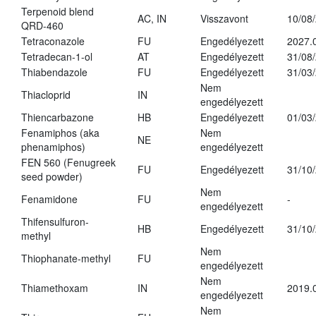
Terpenoid blend
AC, IN
Visszavont
10/08
QRD-460
Tetraconazole
FU
Engedélyezett
2027.
Tetradecan-1-ol
AT
Engedélyezett
31/08
Thiabendazole
FU
Engedélyezett
31/03
Nem
Thiacloprid
IN
engedélyezett
Thiencarbazone
HB
Engedélyezett
01/03
Fenamiphos (aka
Nem
NE
phenamiphos)
engedélyezett
FEN 560 (Fenugreek
FU
Engedélyezett
31/10
seed powder)
Nem
Fenamidone
FU
-
engedélyezett
Thifensulfuron-
HB
Engedélyezett
31/10
methyl
Nem
Thiophanate-methyl
FU
engedélyezett
Nem
Thiamethoxam
IN
2019.
engedélyezett
Nem