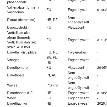
phosphonate
Valifenalate (formerly
FU
Engedélyezett
01/03
Valiphenal)
Nem
Diquat (dibromide)
HB, DE
-
engedélyezett
Dimoxystrobin
FU
Visszavont
-
Verticillium albo-
atrum (formerly
FU
Engedélyezett
31/10
Verticillium dahliae)
strain WCS850
Dimethyl disulphide
FU, NE
Folyamatban
-
BA, FU,
Vinegar
Engedélyezett
-
HB
Dimethomorph
FU
Visszavont
20/05
Nem
Dimethoate
IN, AC
-
engedélyezett
Nem
Waxes
Pruning
-
engedélyezett
Dimethenamid-P
HB
Engedélyezett
31/08
Whey
FU
Engedélyezett
-
Dimethachlor
HB
Engedélyezett
2026.