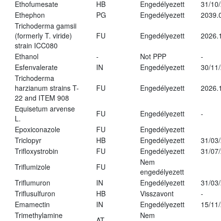
Ethofumesate
HB
Engedélyezett
31/10
Ethephon
PG
Engedélyezett
2039.
Trichoderma gamsii
(formerly T. viride)
FU
Engedélyezett
2026.
strain ICC080
Ethanol
-
Not PPP
-
Esfenvalerate
IN
Engedélyezett
30/11
Trichoderma
harzianum strains T-
FU
Engedélyezett
2026.
22 and ITEM 908
Equisetum arvense
FU
Engedélyezett
-
L.
Epoxiconazole
FU
Engedélyezett
Triclopyr
HB
Engedélyezett
31/03
Trifloxystrobin
FU
Engedélyezett
31/07
Nem
Triflumizole
FU
engedélyezett
Triflumuron
IN
Engedélyezett
31/03
Triflusulfuron
HB
Visszavont
-
Emamectin
IN
Engedélyezett
15/11
Trimethylamine
Nem
AT