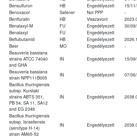
Bensulfuron
HB
Engedélyezett
15/11
Benoxacor
Safener
Not PPP
-
Benfluralin
HB
Visszavont
2023.
Benalaxyl-M
FU
Engedélyezett
30/09
Benalaxyl
FU
Engedélyezett
Beflubutamid
HB
Engedélyezett
2026.
Beer
MO
Engedélyezett
-
Beauveria bassiana
strains ATCC 74040
IN
Engedélyezett
15/09
and GHA
Beauveria bassiana
IN
Engedélyezett
07/06
strain NPP111B005
Bacillus thuringiensis
subsp. Kurstaki
strains ABTS 351,
IN
Engedélyezett
2038.
PB 54, SA 11, SA12
and EG 2348
Bacillus thuringiensis
subsp. Israeliensis
IN
Engedélyezett
2038.
(serotype H-14)
strain AM65-52