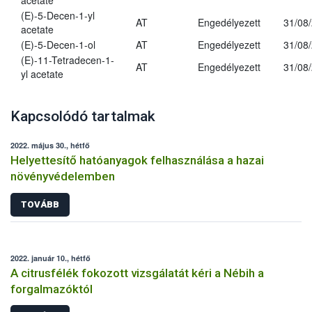
acetate
(E)-5-Decen-1-yl
AT
Engedélyezett
31/08
acetate
(E)-5-Decen-1-ol
AT
Engedélyezett
31/08
(E)-11-Tetradecen-1-
AT
Engedélyezett
31/08
yl acetate
Kapcsolódó tartalmak
2022. május 30., hétfő
Helyettesítő hatóanyagok felhasználása a hazai
növényvédelemben
TOVÁBB
2022. január 10., hétfő
A citrusfélék fokozott vizsgálatát kéri a Nébih a
forgalmazóktól