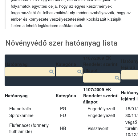
folyamatok együttes célja, hogy az egyes készítmények
forgalmazását és felhasználását oly módon szabályozzák, hogy az
ember és környezete veszélyeztetésének kockázatát kizárják,
illetve a lehető legkisebbre csökkentsék.
Növényvédő szer hatóanyag lista
1107/2009 EK
Hatóan
Hatóanyag
Kategória
Rendelet szerinti
lejárati 
állapot
1107/2009 EK
Hatóan
Hatóanyag
Kategória
Rendelet szerinti
lejárati 
állapot
Flumetralin
PG
Engedélyezett
15/01
Spiroxamine
FU
Engedélyezett
30/11
végső
Flufenacet (formerly
HB
Visszavont
türelmi
fluthiamide)
10/12