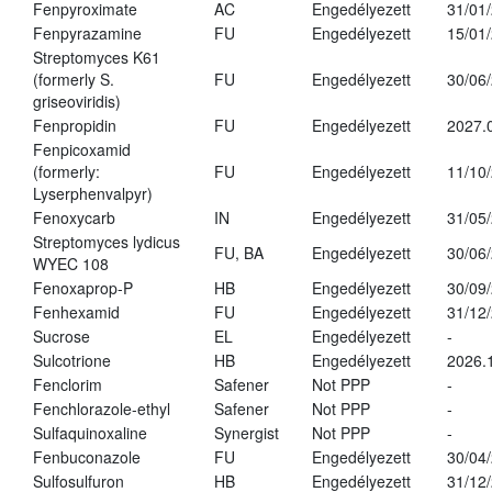
Fenpyroximate
AC
Engedélyezett
31/01
Fenpyrazamine
FU
Engedélyezett
15/01
Streptomyces K61
(formerly S.
FU
Engedélyezett
30/06
griseoviridis)
Fenpropidin
FU
Engedélyezett
2027.
Fenpicoxamid
(formerly:
FU
Engedélyezett
11/10
Lyserphenvalpyr)
Fenoxycarb
IN
Engedélyezett
31/05
Streptomyces lydicus
FU, BA
Engedélyezett
30/06
WYEC 108
Fenoxaprop-P
HB
Engedélyezett
30/09
Fenhexamid
FU
Engedélyezett
31/12
Sucrose
EL
Engedélyezett
-
Sulcotrione
HB
Engedélyezett
2026.
Fenclorim
Safener
Not PPP
-
Fenchlorazole-ethyl
Safener
Not PPP
-
Sulfaquinoxaline
Synergist
Not PPP
-
Fenbuconazole
FU
Engedélyezett
30/04
Sulfosulfuron
HB
Engedélyezett
31/12