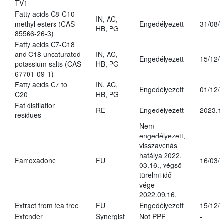
TV1
Fatty acids C8-C10
IN, AC,
methyl esters (CAS
Engedélyezett
31/08
HB, PG
85566-26-3)
Fatty acids C7-C18
and C18 unsaturated
IN, AC,
Engedélyezett
15/12
potassium salts (CAS
HB, PG
67701-09-1)
Fatty acids C7 to
IN, AC,
Engedélyezett
01/12
C20
HB, PG
Fat distilation
RE
Engedélyezett
2023.
residues
Nem
engedélyezett,
visszavonás
hatálya 2022.
Famoxadone
FU
16/03
03.16., végső
türelmi idő
vége
2022.09.16.
Extract from tea tree
FU
Engedélyezett
15/12
Extender
Synergist
Not PPP
-