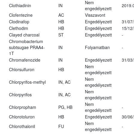
Nem
Clothiadinin
IN
2019.
engedélyezett
Clofentezine
AC
Visszavont
Clodinafop
HB
Engedélyezett
31/07
Clethodim
HB
Engedélyezett
15/12
Clayed charcoal
ST
Engedélyezett
-
Chromobacterium
subtsugae PRAA4-
IN
Folyamatban
-
1T
Chromafenozide
IN
Engedélyezett
31/03
Nem
Chlorsulfuron
HB
engedélyezett
Nem
Chlorpyrifos-methyl
IN, AC
engedélyezett
Nem
Chlorpyrifos
IN, AC
engedélyezett
Nem
Chlorpropham
PG, HB
-
engedélyezett
Chlorotoluron
HB
Engedélyezett
30/06
Nem
Chlorothalonil
FU
-
engedélyezett