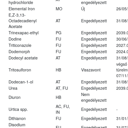
hydrochloride
engedélyezett
Elemental Iron
MO
Új
26/05
E,Z-3,13-
Octadecadienyl
AT
Engedélyezett
31/08
Acetate
Trinexapac-ethyl
PG
Engedélyezett
2039.
Dodine
FU
Engedélyezett
30/06
Triticonazole
FU
Engedélyezett
2027.
Dodemorph
FU
Engedélyezett
2024.
Dodecyl acetate
AT
Engedélyezett
31/08
végső
Tritosulforon
HB
Visszavont
türelmi
07/11
Dodecan-1-ol
AT
Engedélyezett
31/08
Urea
AT, FU
Engedélyezett
2039.
Nem
Diuron
HB
engedélyezett
AC, FU,
Urtica spp.
Engedélyezett
-
IN
Dithianon
FU
Engedélyezett
31/01
Disodium
FU
Engedélyezett
31/07