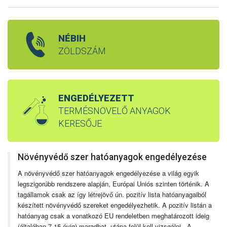
NÉBIH
ZÖLDSZÁM
ENGEDÉLYEZETT
TERMÉSNÖVELŐ ANYAGOK
KERESŐJE
Növényvédő szer hatóanyagok engedélyezése
A növényvédő szer hatóanyagok engedélyezése a világ egyik
legszigorúbb rendszere alapján, Európai Uniós szinten történik. A
tagállamok csak az így létrejövő ún. pozitív lista hatóanyagaiból
készített növényvédő szereket engedélyezhetik. A pozitív listán a
hatóanyag csak a vonatkozó EU rendeletben meghatározott ideig
(általában 7-15 évig) maradhat, utána felül kell vizsgálni. A