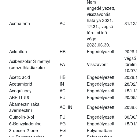
Nem
engedélyezett,
visszavonás
hatálya 2021.
Acrinathrin
AC
31/12
12.31., végső
türelmi idő
vége
2023.06.30.
Aclonifen
HB
Engedélyezett
2026.
végső
Acibenzolar-S-methyl
PA
Visszavont
türelmi
(benzothiadiazole)
10/07
Acetic acid
HB
Engedélyezett
2026.
Acetamiprid
IN
Engedélyezett
28/02
Acequinocyl
AC
Engedélyezett
15/11
ABE-IT 56
FU
Engedélyezett
20/05
Abamectin (aka
AC, IN
Engedélyezett
2038.
avermectin)
Quinolin-8-ol
FU
Engedélyezett
30/06
6-Benzyladenine
PG
Engedélyezett
15/01
3-decen-2-one
PG
Folyamatban
-