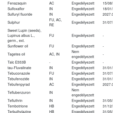
Fenazaquin
AC
Engedélyezett
15/08
Sulfoxaflor
IN
Engedélyezett
18/01
Sulfuryl fluoride
IN
Engedélyezett
2027.
FU, AC,
Sulphur
Engedélyezett
31/07
RE
Sweet Lupin (seeds),
Lupinus albus L.,
FU
Engedélyezett
-
germ., ext.
Sunflower oil
FU
Engedélyezett
-
Nem
Tagetes oil
AC, IN
-
engedélyezett
Talc E553B
-
Engedélyezett
-
tau-Fluvalinate
IN
Engedélyezett
31/01
Tebuconazole
FU
Engedélyezett
31/07
Tebufenozide
IN
Engedélyezett
31/01
Tebufenpyrad
AC
Engedélyezett
2027.
Nem
Teflubenzuron
IN
engedélyezett
Tefluthrin
IN
Engedélyezett
31/05
Tembotrione
HB
Engedélyezett
31/12
Terbuthylazine
HB
Engedélyezett
31/05