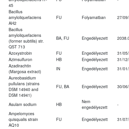
45
Bacillus
amyloliquefaciens
FU
Folyamatban
27/09
AH2
Bacillus
amyloliquefaciens
BA, FU
Engedélyezett
2038.
(former subtilis) str.
QST 713
Azoxystrobin
FU
Engedélyezett
31/05
Azimsulfuron
HB
Engedélyezett
31/12
Azadirachtin
IN
Engedélyezett
31/01
(Margosa extract)
Aureobasidium
pullulans (strains
FU, BA
Engedélyezett
30/06
DSM 14940 and
DSM 14941)
Nem
Asulam sodium
HB
-
engedélyezett
Ampelomyces
quisqualis strain
FU
Engedélyezett
31/07
AQ10