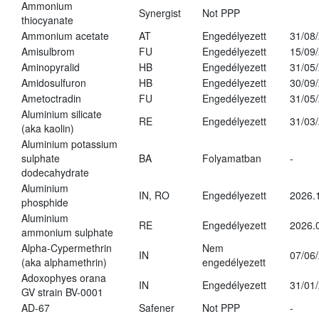
Ammonium
Synergist
Not PPP
thiocyanate
Ammonium acetate
AT
Engedélyezett
31/08
Amisulbrom
FU
Engedélyezett
15/09
Aminopyralid
HB
Engedélyezett
31/05
Amidosulfuron
HB
Engedélyezett
30/09
Ametoctradin
FU
Engedélyezett
31/05
Aluminium silicate
RE
Engedélyezett
31/03
(aka kaolin)
Aluminium potassium
sulphate
BA
Folyamatban
-
dodecahydrate
Aluminium
IN, RO
Engedélyezett
2026.
phosphide
Aluminium
RE
Engedélyezett
2026.
ammonium sulphate
Alpha-Cypermethrin
Nem
IN
07/06
(aka alphamethrin)
engedélyezett
Adoxophyes orana
IN
Engedélyezett
31/01
GV strain BV-0001
AD-67
Safener
Not PPP
-