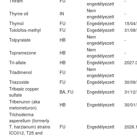
Thiram
FU
-
engedélyezett
Nem
Thyme oil
IN
-
engedélyezett
Thymol
FU
Engedélyezett
15/04
Tolclofos-methyl
FU
Engedélyezett
31/08
Nem
Tolpyralate
HB
-
engedélyezett
Nem
Topramezone
HB
-
engedélyezett
Tri-allate
HB
Engedélyezett
2027.
Nem
Triadimenol
FU
engedélyezett
Triazoxide
FU
Engedélyezett
30/09
Tribasic copper
BA, FU
Engedélyezett
31/12
sulfate
Tribenuron (aka
HB
Engedélyezett
30/01
metometuron)
Trichoderma
asperellum (formerly
T. harzianum) strains
FU
Engedélyezett
2026.
ICC012, T25 and