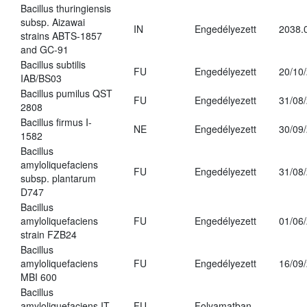
Bacillus thuringiensis
subsp. Aizawai
IN
Engedélyezett
2038.
strains ABTS-1857
and GC-91
Bacillus subtilis
FU
Engedélyezett
20/10
IAB/BS03
Bacillus pumilus QST
FU
Engedélyezett
31/08
2808
Bacillus firmus I-
NE
Engedélyezett
30/09
1582
Bacillus
amyloliquefaciens
FU
Engedélyezett
31/08
subsp. plantarum
D747
Bacillus
amyloliquefaciens
FU
Engedélyezett
01/06
strain FZB24
Bacillus
amyloliquefaciens
FU
Engedélyezett
16/09
MBI 600
Bacillus
amyloliquefaciens IT-
FU
Folyamatban
-