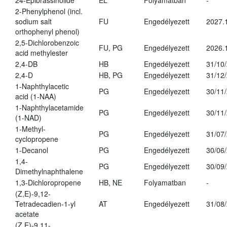
24-Epibrassinolide
EL
Folyamatban
-
2-Phenylphenol (incl.
sodium salt
FU
Engedélyezett
2027.
orthophenyl phenol)
2,5-Dichlorobenzoic
FU, PG
Engedélyezett
2026.
acid methylester
2,4-DB
HB
Engedélyezett
31/10
2,4-D
HB, PG
Engedélyezett
31/12
1-Naphthylacetic
PG
Engedélyezett
30/11
acid (1-NAA)
1-Naphthylacetamide
PG
Engedélyezett
30/11
(1-NAD)
1-Methyl-
PG
Engedélyezett
31/07
cyclopropene
1-Decanol
PG
Engedélyezett
30/06
1,4-
PG
Engedélyezett
30/09
Dimethylnaphthalene
1,3-Dichloropropene
HB, NE
Folyamatban
-
(Z,E)-9,12-
Tetradecadien-1-yl
AT
Engedélyezett
31/08
acetate
(Z,E)-9,11-