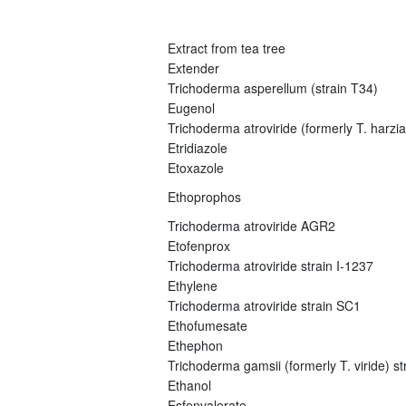
Extract from tea tree
Extender
Trichoderma asperellum (strain T34)
Eugenol
Trichoderma atroviride (formerly T. harz
Etridiazole
Etoxazole
Ethoprophos
Trichoderma atroviride AGR2
Etofenprox
Trichoderma atroviride strain I-1237
Ethylene
Trichoderma atroviride strain SC1
Ethofumesate
Ethephon
Trichoderma gamsii (formerly T. viride) s
Ethanol
Esfenvalerate