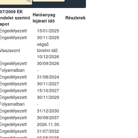
07/2009 EK
Hatóanyag
ndelet szerinti
Részletek
lejárati idő
lapot
Engedélyezett
15/01/2025
Engedélyezett
30/11/2029
végső
Visszavont
türelmi idő:
10/12/2026
Engedélyezett
30/09/2026
Folyamatban
-
Engedélyezett
31/08/2024
Engedélyezett
30/11/2027
Engedélyezett
15/10/2027
Engedélyezett
30/11/2029
Folyamatban
-
Engedélyezett
31/12/2030
Engedélyezett
30/08/2037
Engedélyezett
2026.11.30.
Engedélyezett
31/07/2032
Engedélyezett
03/08/2035