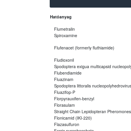
Hatóanyag
Flumetralin
Spiroxamine
Flufenacet (formerly fluthiamide)
Fludioxonil
Spodoptera exigua multicapsid nucleopo
Flubendiamide
Fluazinam
Spodoptera littoralis nucleopolyhedroviru
Fluazifop-P
Florpyrauxifen-benzyl
Florasulam
Straight Chain Lepidopteran Pheromones
Flonicamid (IKI-220)
Flazasulfuron
Ferric pyrophosphate