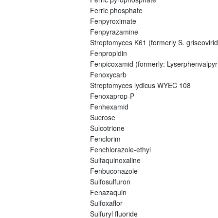
Ferric phosphate
Fenpyroximate
Fenpyrazamine
Streptomyces K61 (formerly S. griseovirid
Fenpropidin
Fenpicoxamid (formerly: Lyserphenvalpyr
Fenoxycarb
Streptomyces lydicus WYEC 108
Fenoxaprop-P
Fenhexamid
Sucrose
Sulcotrione
Fenclorim
Fenchlorazole-ethyl
Sulfaquinoxaline
Fenbuconazole
Sulfosulfuron
Fenazaquin
Sulfoxaflor
Sulfuryl fluoride