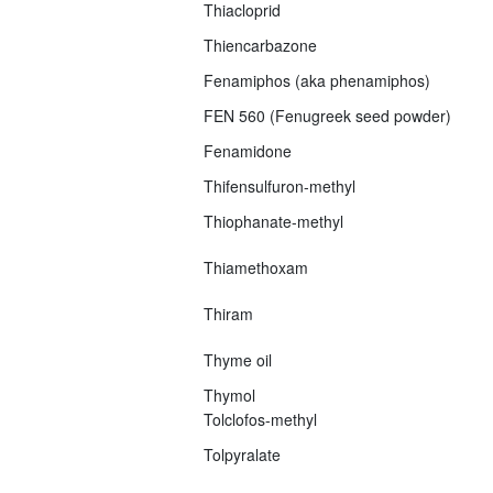
Thiacloprid
Thiencarbazone
Fenamiphos (aka phenamiphos)
FEN 560 (Fenugreek seed powder)
Fenamidone
Thifensulfuron-methyl
Thiophanate-methyl
Thiamethoxam
Thiram
Thyme oil
Thymol
Tolclofos-methyl
Tolpyralate