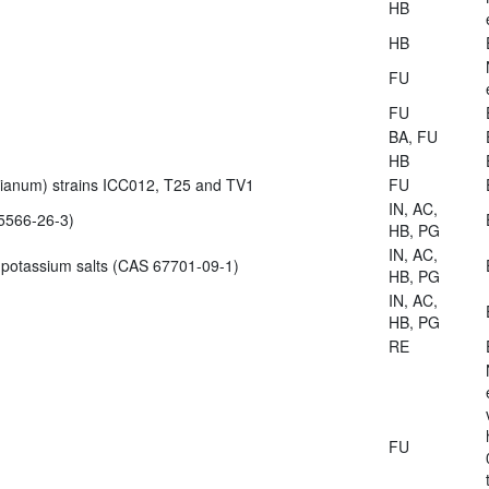
HB
HB
FU
FU
BA, FU
HB
zianum) strains ICC012, T25 and TV1
FU
IN, AC,
5566-26-3)
HB, PG
IN, AC,
 potassium salts (CAS 67701-09-1)
HB, PG
IN, AC,
HB, PG
RE
FU