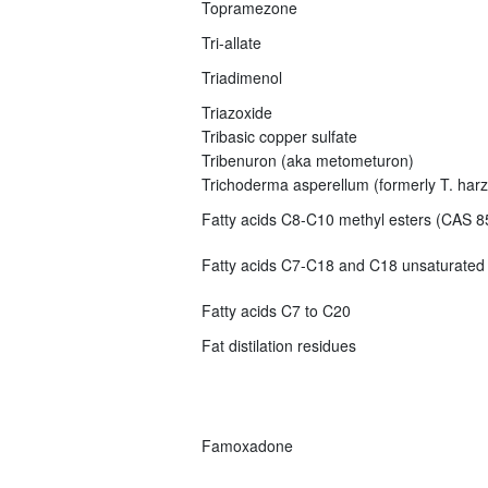
Topramezone
Tri-allate
Triadimenol
Triazoxide
Tribasic copper sulfate
Tribenuron (aka metometuron)
Trichoderma asperellum (formerly T. har
Fatty acids C8-C10 methyl esters (CAS 8
Fatty acids C7-C18 and C18 unsaturated
Fatty acids C7 to C20
Fat distilation residues
Famoxadone