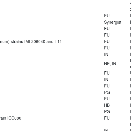
FU
Synergist
FU
FU
ianum) strains IMI 206040 and T11
FU
FU
IN
NE, IN
FU
IN
FU
PG
FU
HB
PG
train ICC080
FU
-
IN