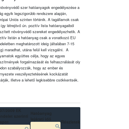
növényvédő szer hatóanyagok engedélyezése a
lág egyik legszigorúbb rendszere alapján,
rópai Uniós szinten történik. A tagállamok csak
 így létrejövő ún. pozitív lista hatóanyagaiból
szített növényvédő szereket engedélyezhetik. A
zitív listán a hatóanyag csak a vonatkozó EU
ndeletben meghatározott ideig (általában 7-15
ig) maradhat, utána felül kell vizsgálni. A
lyamatok együttes célja, hogy az egyes
szítmények forgalmazását és felhasználását oly
don szabályozzák, hogy az ember és
rnyezete veszélyeztetésének kockázatát
zárják, illetve a lehető legkisebbre csökkentsék.
07/2009 EK
Hatóanyag
ndelet szerinti
lejárati idő
lapot
Részletek