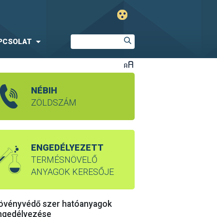
PCSOLAT
NÉBIH
ZÖLDSZÁM
ENGEDÉLYEZETT
TERMÉSNÖVELŐ
ANYAGOK KERESŐJE
övényvédő szer hatóanyagok
ngedélyezése