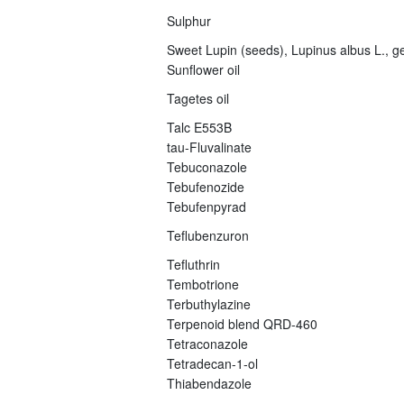
Sulphur
Sweet Lupin (seeds), Lupinus albus L., ge
Sunflower oil
Tagetes oil
Talc E553B
tau-Fluvalinate
Tebuconazole
Tebufenozide
Tebufenpyrad
Teflubenzuron
Tefluthrin
Tembotrione
Terbuthylazine
Terpenoid blend QRD-460
Tetraconazole
Tetradecan-1-ol
Thiabendazole