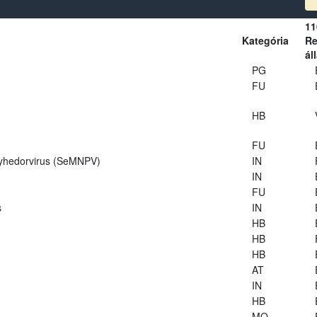
11
Kategória
Re
ál
PG
FU
HB
FU
lyhedorvirus (SeMNPV)
IN
IN
FU
s
IN
HB
HB
HB
AT
IN
HB
MO