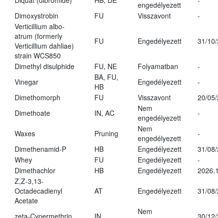
Diquat (dibromide)
HB, DE
-
engedélyezett
Dimoxystrobin
FU
Visszavont
-
Verticillium albo-
atrum (formerly
FU
Engedélyezett
31/10
Verticillium dahliae)
strain WCS850
Dimethyl disulphide
FU, NE
Folyamatban
-
BA, FU,
Vinegar
Engedélyezett
-
HB
Dimethomorph
FU
Visszavont
20/05
Nem
Dimethoate
IN, AC
-
engedélyezett
Nem
Waxes
Pruning
-
engedélyezett
Dimethenamid-P
HB
Engedélyezett
31/08
Whey
FU
Engedélyezett
-
Dimethachlor
HB
Engedélyezett
2026.1
Z,Z-3,13-
Octadecadienyl
AT
Engedélyezett
31/08
Acetate
Nem
zeta-Cypermethrin
IN
30/12