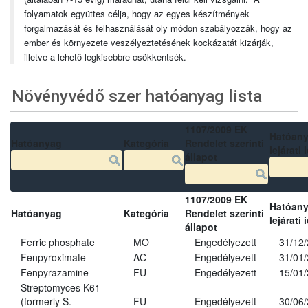
folyamatok együttes célja, hogy az egyes készítmények
forgalmazását és felhasználását oly módon szabályozzák, hogy az
ember és környezete veszélyeztetésének kockázatát kizárják,
illetve a lehető legkisebbre csökkentsék.
Növényvédő szer hatóanyag lista
1107/2009 EK
Hatóan
Hatóanyag
Kategória
Rendelet szerinti
lejárati 
állapot
1107/2009 EK
Hatóan
Hatóanyag
Kategória
Rendelet szerinti
lejárati 
állapot
Ferric phosphate
MO
Engedélyezett
31/12
Fenpyroximate
AC
Engedélyezett
31/01
Fenpyrazamine
FU
Engedélyezett
15/01
Streptomyces K61
(formerly S.
FU
Engedélyezett
30/06