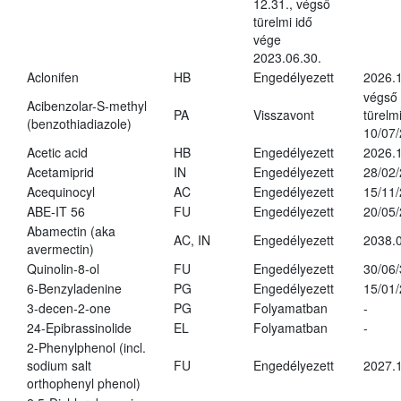
12.31., végső
türelmi idő
vége
2023.06.30.
Aclonifen
HB
Engedélyezett
2026.
végső
Acibenzolar-S-methyl
PA
Visszavont
türelmi
(benzothiadiazole)
10/07
Acetic acid
HB
Engedélyezett
2026.1
Acetamiprid
IN
Engedélyezett
28/02
Acequinocyl
AC
Engedélyezett
15/11
ABE-IT 56
FU
Engedélyezett
20/05
Abamectin (aka
AC, IN
Engedélyezett
2038.
avermectin)
Quinolin-8-ol
FU
Engedélyezett
30/06
6-Benzyladenine
PG
Engedélyezett
15/01
3-decen-2-one
PG
Folyamatban
-
24-Epibrassinolide
EL
Folyamatban
-
2-Phenylphenol (incl.
sodium salt
FU
Engedélyezett
2027.1
orthophenyl phenol)