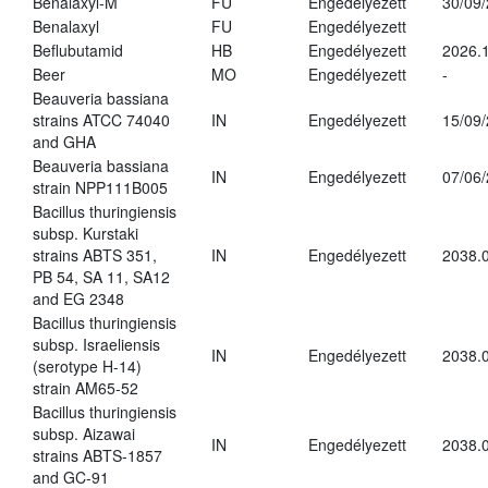
Benalaxyl-M
FU
Engedélyezett
30/09
Benalaxyl
FU
Engedélyezett
Beflubutamid
HB
Engedélyezett
2026.
Beer
MO
Engedélyezett
-
Beauveria bassiana
strains ATCC 74040
IN
Engedélyezett
15/09
and GHA
Beauveria bassiana
IN
Engedélyezett
07/06
strain NPP111B005
Bacillus thuringiensis
subsp. Kurstaki
strains ABTS 351,
IN
Engedélyezett
2038.
PB 54, SA 11, SA12
and EG 2348
Bacillus thuringiensis
subsp. Israeliensis
IN
Engedélyezett
2038.
(serotype H-14)
strain AM65-52
Bacillus thuringiensis
subsp. Aizawai
IN
Engedélyezett
2038.
strains ABTS-1857
and GC-91