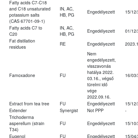
Fatty acids C7-C18
and C18 unsaturated
IN, AC,
Engedélyezett
15/12
potassium salts
HB, PG
(CAS 67701-09-1)
Fatty acids C7 to
IN, AC,
Engedélyezett
01/12
C20
HB, PG
Fat distilation
RE
Engedélyezett
2023.1
residues
Nem
engedélyezett,
visszavonás
hatálya 2022.
Famoxadone
FU
16/03
03.16., végső
türelmi idő
vége
2022.09.16.
Extract from tea tree
FU
Engedélyezett
15/12
Extender
Synergist
Not PPP
-
Trichoderma
asperellum (strain
FU
Engedélyezett
15/10
T34)
Eugenol
FU
Engedélyezett
15/04