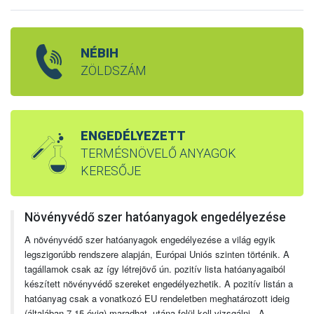
NÉBIH
ZÖLDSZÁM
ENGEDÉLYEZETT
TERMÉSNÖVELŐ ANYAGOK
KERESŐJE
Növényvédő szer hatóanyagok engedélyezése
A növényvédő szer hatóanyagok engedélyezése a világ egyik
legszigorúbb rendszere alapján, Európai Uniós szinten történik. A
tagállamok csak az így létrejövő ún. pozitív lista hatóanyagaiból
készített növényvédő szereket engedélyezhetik. A pozitív listán a
hatóanyag csak a vonatkozó EU rendeletben meghatározott ideig
(általában 7-15 évig) maradhat, utána felül kell vizsgálni. A