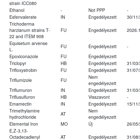
strain ICC080
Ethanol
-
Not PPP
-
Esfenvalerate
IN
Engedélyezett
30/11
Trichoderma
harzianum strains T-
FU
Engedélyezett
2026.
22 and ITEM 908
Equisetum arvense
FU
Engedélyezett
-
L.
Epoxiconazole
FU
Engedélyezett
Triclopyr
HB
Engedélyezett
31/03
Trifloxystrobin
FU
Engedélyezett
31/07
Nem
Triflumizole
FU
engedélyezett
Triflumuron
IN
Engedélyezett
31/03
Triflusulfuron
HB
Visszavont
-
Emamectin
IN
Engedélyezett
15/11
Trimethylamine
Nem
AT
hydrochloride
engedélyezett
Elemental Iron
MO
Új
26/05
E,Z-3,13-
Octadecadienyl
AT
Engedélyezett
31/08