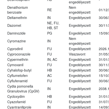
engedélyezett
Denathonium
Nem
RE
01/12
benzoate
engedélyezett
Deltamethrin
IN
Engedélyezett
30/06
NE, FU,
Dazomet
Engedélyezett
30/11
HB, ST
Daminozide
PG
Engedélyezett
15/09
Nem
Cyromazine
IN
engedélyezett
Cyprodinil
FU
Engedélyezett
2026.
Cyproconazole
FU
Visszavont
31/05
Cypermethrin
IN, AC
Engedélyezett
31/01
Cymoxanil
FU
Engedélyezett
30/11
Cyhalofop-butyl
HB
Engedélyezett
30/06
Cyflumetofen
AC
Engedélyezett
15/10
Cyflufenamid
FU
Engedélyezett
30/06
Cydia pomonella
IN
Engedélyezett
2038.
Granulovirus (CpGV)
Cycloxydim
HB
Engedélyezett
31/01
Cyazofamid
FU
Engedélyezett
31/07
Cyantraniliprole
IN
Engedélyezett
14/09