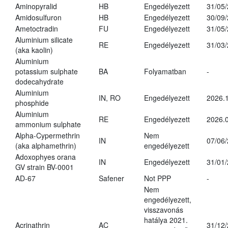
Aminopyralid
HB
Engedélyezett
31/05
Amidosulfuron
HB
Engedélyezett
30/09
Ametoctradin
FU
Engedélyezett
31/05
Aluminium silicate
RE
Engedélyezett
31/03
(aka kaolin)
Aluminium
potassium sulphate
BA
Folyamatban
-
dodecahydrate
Aluminium
IN, RO
Engedélyezett
2026.1
phosphide
Aluminium
RE
Engedélyezett
2026.0
ammonium sulphate
Alpha-Cypermethrin
Nem
IN
07/06
(aka alphamethrin)
engedélyezett
Adoxophyes orana
IN
Engedélyezett
31/01
GV strain BV-0001
AD-67
Safener
Not PPP
-
Nem
engedélyezett,
visszavonás
hatálya 2021.
Acrinathrin
AC
31/12