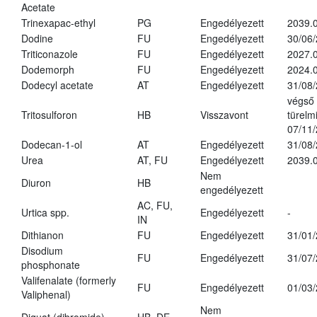
Acetate
Trinexapac-ethyl
PG
Engedélyezett
2039.
Dodine
FU
Engedélyezett
30/06
Triticonazole
FU
Engedélyezett
2027.
Dodemorph
FU
Engedélyezett
2024.0
Dodecyl acetate
AT
Engedélyezett
31/08
végső
Tritosulforon
HB
Visszavont
türelmi
07/11
Dodecan-1-ol
AT
Engedélyezett
31/08
Urea
AT, FU
Engedélyezett
2039.0
Nem
Diuron
HB
engedélyezett
AC, FU,
Urtica spp.
Engedélyezett
-
IN
Dithianon
FU
Engedélyezett
31/01
Disodium
FU
Engedélyezett
31/07
phosphonate
Valifenalate (formerly
FU
Engedélyezett
01/03
Valiphenal)
Nem