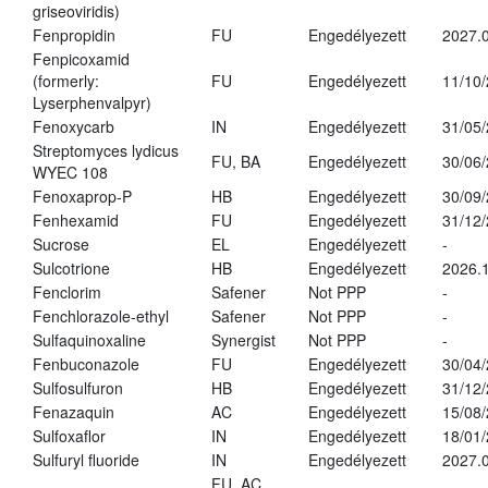
griseoviridis)
Fenpropidin
FU
Engedélyezett
2027.0
Fenpicoxamid
(formerly:
FU
Engedélyezett
11/10
Lyserphenvalpyr)
Fenoxycarb
IN
Engedélyezett
31/05
Streptomyces lydicus
FU, BA
Engedélyezett
30/06
WYEC 108
Fenoxaprop-P
HB
Engedélyezett
30/09
Fenhexamid
FU
Engedélyezett
31/12
Sucrose
EL
Engedélyezett
-
Sulcotrione
HB
Engedélyezett
2026.
Fenclorim
Safener
Not PPP
-
Fenchlorazole-ethyl
Safener
Not PPP
-
Sulfaquinoxaline
Synergist
Not PPP
-
Fenbuconazole
FU
Engedélyezett
30/04
Sulfosulfuron
HB
Engedélyezett
31/12
Fenazaquin
AC
Engedélyezett
15/08
Sulfoxaflor
IN
Engedélyezett
18/01
Sulfuryl fluoride
IN
Engedélyezett
2027.0
FU, AC,