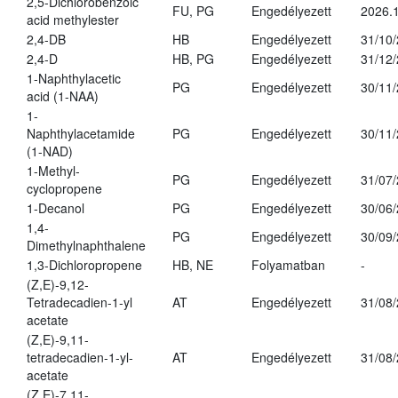
2,5-Dichlorobenzoic
FU, PG
Engedélyezett
2026.
acid methylester
2,4-DB
HB
Engedélyezett
31/10
2,4-D
HB, PG
Engedélyezett
31/12
1-Naphthylacetic
PG
Engedélyezett
30/11
acid (1-NAA)
1-
Naphthylacetamide
PG
Engedélyezett
30/11
(1-NAD)
1-Methyl-
PG
Engedélyezett
31/07
cyclopropene
1-Decanol
PG
Engedélyezett
30/06
1,4-
PG
Engedélyezett
30/09
Dimethylnaphthalene
1,3-Dichloropropene
HB, NE
Folyamatban
-
(Z,E)-9,12-
Tetradecadien-1-yl
AT
Engedélyezett
31/08
acetate
(Z,E)-9,11-
tetradecadien-1-yl-
AT
Engedélyezett
31/08
acetate
(Z,E)-7,11-