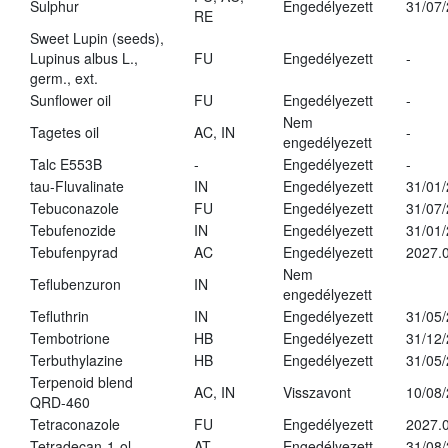
Sulphur
Engedélyezett
31/07
RE
Sweet Lupin (seeds),
Lupinus albus L.,
FU
Engedélyezett
-
germ., ext.
Sunflower oil
FU
Engedélyezett
-
Nem
Tagetes oil
AC, IN
-
engedélyezett
Talc E553B
-
Engedélyezett
-
tau-Fluvalinate
IN
Engedélyezett
31/01
Tebuconazole
FU
Engedélyezett
31/07
Tebufenozide
IN
Engedélyezett
31/01
Tebufenpyrad
AC
Engedélyezett
2027.0
Nem
Teflubenzuron
IN
engedélyezett
Tefluthrin
IN
Engedélyezett
31/05
Tembotrione
HB
Engedélyezett
31/12
Terbuthylazine
HB
Engedélyezett
31/05
Terpenoid blend
AC, IN
Visszavont
10/08
QRD-460
Tetraconazole
FU
Engedélyezett
2027.0
Tetradecan-1-ol
AT
Engedélyezett
31/08