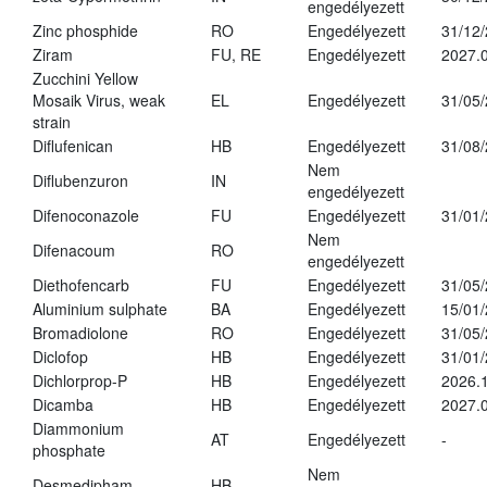
engedélyezett
Zinc phosphide
RO
Engedélyezett
31/12
Ziram
FU, RE
Engedélyezett
2027.
Zucchini Yellow
Mosaik Virus, weak
EL
Engedélyezett
31/05
strain
Diflufenican
HB
Engedélyezett
31/08
Nem
Diflubenzuron
IN
engedélyezett
Difenoconazole
FU
Engedélyezett
31/01
Nem
Difenacoum
RO
engedélyezett
Diethofencarb
FU
Engedélyezett
31/05
Aluminium sulphate
BA
Engedélyezett
15/01
Bromadiolone
RO
Engedélyezett
31/05
Diclofop
HB
Engedélyezett
31/01
Dichlorprop-P
HB
Engedélyezett
2026.
Dicamba
HB
Engedélyezett
2027.0
Diammonium
AT
Engedélyezett
-
phosphate
Nem
Desmedipham
HB
-