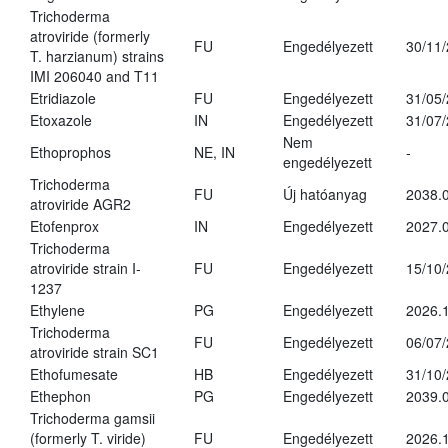
Trichoderma
atroviride (formerly
FU
Engedélyezett
30/11
T. harzianum) strains
IMI 206040 and T11
Etridiazole
FU
Engedélyezett
31/05
Etoxazole
IN
Engedélyezett
31/07
Nem
Ethoprophos
NE, IN
-
engedélyezett
Trichoderma
FU
Új hatóanyag
2038.
atroviride AGR2
Etofenprox
IN
Engedélyezett
2027.0
Trichoderma
atroviride strain I-
FU
Engedélyezett
15/10
1237
Ethylene
PG
Engedélyezett
2026.1
Trichoderma
FU
Engedélyezett
06/07
atroviride strain SC1
Ethofumesate
HB
Engedélyezett
31/10
Ethephon
PG
Engedélyezett
2039.0
Trichoderma gamsii
(formerly T. viride)
FU
Engedélyezett
2026.