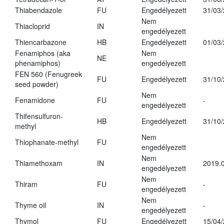
Thiabendazole
FU
Engedélyezett
31/03
Nem
Thiacloprid
IN
engedélyezett
Thiencarbazone
HB
Engedélyezett
01/03
Fenamiphos (aka
Nem
NE
phenamiphos)
engedélyezett
FEN 560 (Fenugreek
FU
Engedélyezett
31/10
seed powder)
Nem
Fenamidone
FU
-
engedélyezett
Thifensulfuron-
HB
Engedélyezett
31/10
methyl
Nem
Thiophanate-methyl
FU
engedélyezett
Nem
Thiamethoxam
IN
2019.0
engedélyezett
Nem
Thiram
FU
-
engedélyezett
Nem
Thyme oil
IN
-
engedélyezett
Thymol
FU
Engedélyezett
15/04