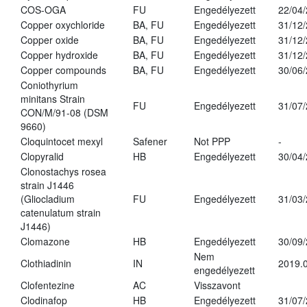
COS-OGA
FU
Engedélyezett
22/04
Copper oxychloride
BA, FU
Engedélyezett
31/12
Copper oxide
BA, FU
Engedélyezett
31/12
Copper hydroxide
BA, FU
Engedélyezett
31/12
Copper compounds
BA, FU
Engedélyezett
30/06
Coniothyrium
minitans Strain
FU
Engedélyezett
31/07
CON/M/91-08 (DSM
9660)
Cloquintocet mexyl
Safener
Not PPP
-
Clopyralid
HB
Engedélyezett
30/04
Clonostachys rosea
strain J1446
(Gliocladium
FU
Engedélyezett
31/03
catenulatum strain
J1446)
Clomazone
HB
Engedélyezett
30/09
Nem
Clothiadinin
IN
2019.0
engedélyezett
Clofentezine
AC
Visszavont
Clodinafop
HB
Engedélyezett
31/07