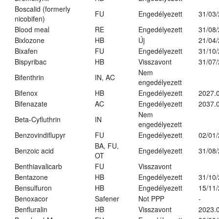
Boscalid (formerly
FU
Engedélyezett
31/03
nicobifen)
Blood meal
RE
Engedélyezett
31/08
Bixlozone
HB
Új
21/04
Bixafen
FU
Engedélyezett
31/10
Bispyribac
HB
Visszavont
31/07
Nem
Bifenthrin
IN, AC
engedélyezett
Bifenox
HB
Engedélyezett
2027.0
Bifenazate
AC
Engedélyezett
2037.
Nem
Beta-Cyfluthrin
IN
engedélyezett
Benzovindiflupyr
FU
Engedélyezett
02/01
BA, FU,
Benzoic acid
Engedélyezett
31/08
OT
Benthiavalicarb
FU
Visszavont
Bentazone
HB
Engedélyezett
31/10
Bensulfuron
HB
Engedélyezett
15/11
Benoxacor
Safener
Not PPP
-
Benfluralin
HB
Visszavont
2023.