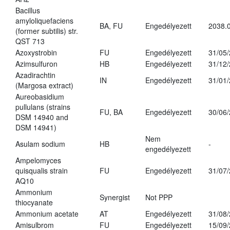
Bacillus
amyloliquefaciens
BA, FU
Engedélyezett
2038.
(former subtilis) str.
QST 713
Azoxystrobin
FU
Engedélyezett
31/05
Azimsulfuron
HB
Engedélyezett
31/12
Azadirachtin
IN
Engedélyezett
31/01
(Margosa extract)
Aureobasidium
pullulans (strains
FU, BA
Engedélyezett
30/06
DSM 14940 and
DSM 14941)
Nem
Asulam sodium
HB
-
engedélyezett
Ampelomyces
quisqualis strain
FU
Engedélyezett
31/07
AQ10
Ammonium
Synergist
Not PPP
thiocyanate
Ammonium acetate
AT
Engedélyezett
31/08
Amisulbrom
FU
Engedélyezett
15/09