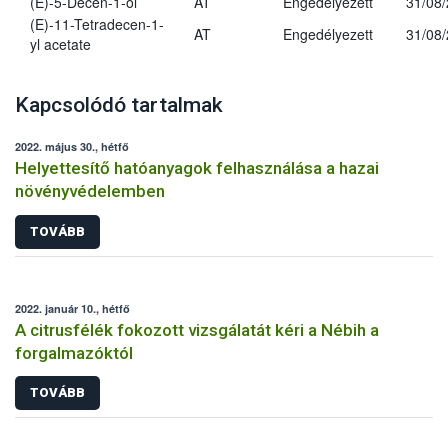
(E)-5-Decen-1-ol
AT
Engedélyezett
31/08
(E)-11-Tetradecen-1-
AT
Engedélyezett
31/08
yl acetate
Kapcsolódó tartalmak
2022. május 30., hétfő
Helyettesítő hatóanyagok felhasználása a hazai
növényvédelemben
TOVÁBB
2022. január 10., hétfő
A citrusfélék fokozott vizsgálatát kéri a Nébih a
forgalmazóktól
TOVÁBB