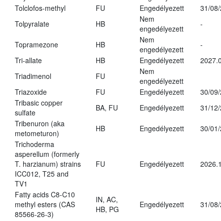
Tolclofos-methyl
FU
Engedélyezett
31/08
Nem
Tolpyralate
HB
-
engedélyezett
Nem
Topramezone
HB
-
engedélyezett
Tri-allate
HB
Engedélyezett
2027.0
Nem
Triadimenol
FU
engedélyezett
Triazoxide
FU
Engedélyezett
30/09
Tribasic copper
BA, FU
Engedélyezett
31/12
sulfate
Tribenuron (aka
HB
Engedélyezett
30/01
metometuron)
Trichoderma
asperellum (formerly
T. harzianum) strains
FU
Engedélyezett
2026.
ICC012, T25 and
TV1
Fatty acids C8-C10
IN, AC,
methyl esters (CAS
Engedélyezett
31/08
HB, PG
85566-26-3)