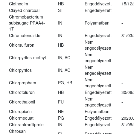
Clethodim
HB
Engedélyezett
15/12
Clayed charcoal
ST
Engedélyezett
-
Chromobacterium
subtsugae PRAA4-
IN
Folyamatban
-
1T
Chromafenozide
IN
Engedélyezett
31/03
Nem
Chlorsulfuron
HB
engedélyezett
Nem
Chlorpyrifos-methyl
IN, AC
engedélyezett
Nem
Chlorpyrifos
IN, AC
engedélyezett
Nem
Chlorpropham
PG, HB
-
engedélyezett
Chlorotoluron
HB
Engedélyezett
30/06
Nem
Chlorothalonil
FU
-
engedélyezett
Chloropicrin
NE
Folyamatban
-
Chlormequat
PG
Engedélyezett
2028.0
Chlorantraniliprole
IN
Engedélyezett
31/05
Chitosan