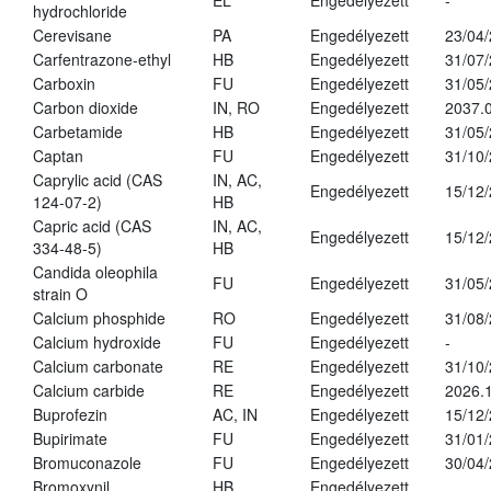
EL
Engedélyezett
-
hydrochloride
Cerevisane
PA
Engedélyezett
23/04
Carfentrazone-ethyl
HB
Engedélyezett
31/07
Carboxin
FU
Engedélyezett
31/05
Carbon dioxide
IN, RO
Engedélyezett
2037.
Carbetamide
HB
Engedélyezett
31/05
Captan
FU
Engedélyezett
31/10
Caprylic acid (CAS
IN, AC,
Engedélyezett
15/12
124-07-2)
HB
Capric acid (CAS
IN, AC,
Engedélyezett
15/12
334-48-5)
HB
Candida oleophila
FU
Engedélyezett
31/05
strain O
Calcium phosphide
RO
Engedélyezett
31/08
Calcium hydroxide
FU
Engedélyezett
-
Calcium carbonate
RE
Engedélyezett
31/10
Calcium carbide
RE
Engedélyezett
2026.1
Buprofezin
AC, IN
Engedélyezett
15/12
Bupirimate
FU
Engedélyezett
31/01
Bromuconazole
FU
Engedélyezett
30/04
Bromoxynil
HB
Engedélyezett