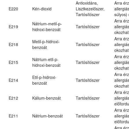
Antioxidáns,
Arra ér
E220
Kén-dioxid
Lisztkezelőszer,
allergiá
Tartósítószer
súlyos) 
Arra ér
Nátrium-metil-p-
E219
Tartósítószer
allergiá
hidroxi-benzoát
okozhat
Arra ér
Metil-p-hidroxi-
E218
Tartósítószer
allergiá
benzoát
okozhat
Arra ér
Nátrium-etil-p-
E215
Tartósítószer
allergiá
hidroxi-benzoát
okozhat
Arra ér
Etil-p-hidroxi-
E214
Tartósítószer
allergiá
benzoát
okozhat
Arra ér
E212
Kálium-benzoát
Tartósítószer
allergiá
előfordu
Arra ér
E211
Nátrium-benzoát
Tartósítószer
allergiá
előfordu
Arra ér