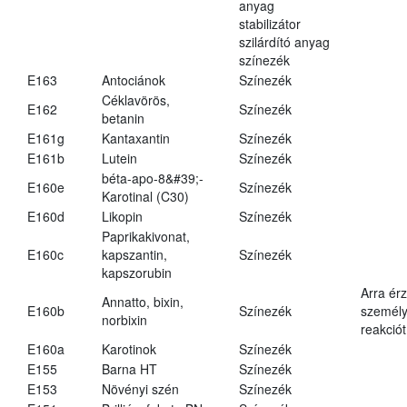
anyag
stabilizátor
szilárdító anyag
színezék
E163
Antociánok
Színezék
Céklavörös,
E162
Színezék
betanin
E161g
Kantaxantin
Színezék
E161b
Lutein
Színezék
béta-apo-8&#39;-
E160e
Színezék
Karotinal (C30)
E160d
Likopin
Színezék
Paprikakivonat,
E160c
kapszantin,
Színezék
kapszorubin
Arra ér
Annatto, bixin,
E160b
Színezék
személy
norbixin
reakciót
E160a
Karotinok
Színezék
E155
Barna HT
Színezék
E153
Növényi szén
Színezék