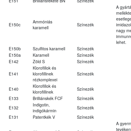
E151
Brilliánsfekete BN
Színezék
A gyárt
mellékt
esetleg
Ammóniás
E150c
Színezék
imidazo
karamell
nagy m
immunre
lehet.
E150b
Szulfitos karamell
Színezék
E150a
Karamell
Színezék
E142
Zöld S
Színezék
Klorofillok és
E141
klorofillinek
Színezék
rézkomplexei
Klorofillok és
E140
Színezék
klorofillinek
E133
Brilliánskék FCF
Színezék
Indigotin,
E132
Színezék
indigókármin
E131
Patentkék V
Színezék
A gyer
tevéken