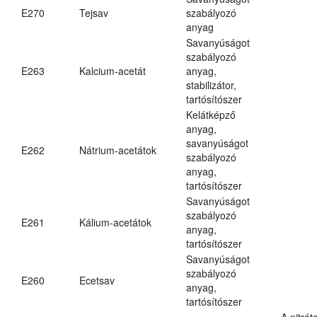
E270
Tejsav
szabályozó
anyag
Savanyúságot
szabályozó
E263
Kalcium-acetát
anyag,
stabilizátor,
tartósítószer
Kelátképző
anyag,
savanyúságot
E262
Nátrium-acetátok
szabályozó
anyag,
tartósítószer
Savanyúságot
szabályozó
E261
Kálium-acetátok
anyag,
tartósítószer
Savanyúságot
szabályozó
E260
Ecetsav
anyag,
tartósítószer
A nitrát