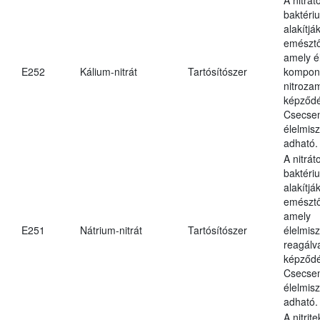
baktériu
alakítják
emésztő
amely é
E252
Kálium-nitrát
Tartósítószer
kompone
nitroza
képződé
Csecsem
élelmis
adható.
A nitrát
baktériu
alakítják
emésztő
amely
E251
Nátrium-nitrát
Tartósítószer
élelmis
reagálv
képződé
Csecsem
élelmis
adható.
A nitrit