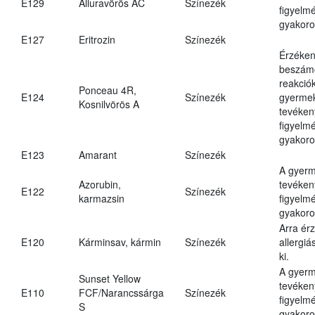
E129
Alluravörös AC
Színezék
figyelm
gyakoro
E127
Eritrozin
Színezék
Érzéken
beszámo
reakciók
Ponceau 4R,
E124
Színezék
gyerme
Kosnilvörös A
tevéken
figyelm
gyakoro
E123
Amarant
Színezék
A gyer
Azorubin,
tevéken
E122
Színezék
karmazsin
figyelm
gyakoro
Arra ér
E120
Kárminsav, kármin
Színezék
allergiá
ki.
A gyer
Sunset Yellow
tevéken
E110
FCF/Narancssárga
Színezék
figyelm
S
gyakoro