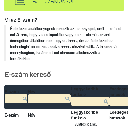
AZ E-SZÁMOKRÓL
Mi az E-szám?
Élelmiszer-adalékanyagnak nevezik azt az anyagot, amit – tekintet
nélkül arra, hogy van-e tápértéke vagy sem – élelmiszerként
önmagában általában nem fogyasztanak, ám az élelmiszerhez
technológiai célból hozzáadva annak részévé válik. Általában kis
mennyiségben, határozott cél elérésére alkalmazzák a
termékekben.
E-szám kereső
Leggyakoribb
Esetlege
E-szám
Név
funkció
hatások
Leggyakoribb
Esetlege
E-szám
Név
funkció
hatások
Antioxidáns,