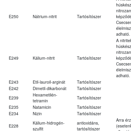
húskés
nitroza
E250
Nátrium-nitrit
Tartósítószer
képződé
Csecsem
élelmis
adható.
A nitrit
húskés
nitroza
E249
Kálium-nitrit
Tartósítószer
képződé
Csecsem
élelmis
adható.
E243
Etil-lauroil-arginát
Tartósítószer
E242
Dimetil-dikarbonát
Tartósítószer
Hexametilén-
E239
Tartósítószer
tetramin
E235
Natamicin
Tartósítószer
E234
Nizin
Tartósítószer
Arra ér
Kálium-hidrogén-
antioxidáns,
E228
(eseten
szulfit
tartósítószer