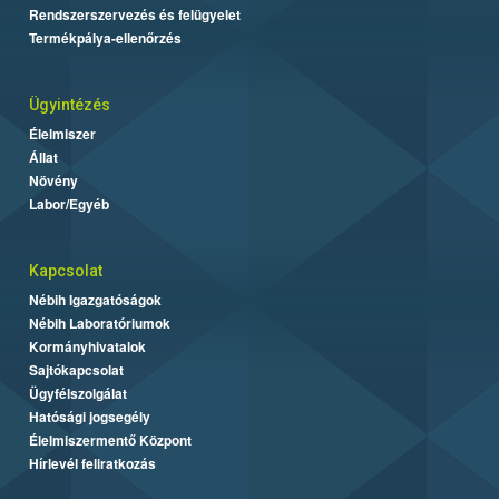
Rendszerszervezés és felügyelet
Termékpálya-ellenőrzés
Ügyintézés
Élelmiszer
Állat
Növény
Labor/Egyéb
Kapcsolat
Nébih Igazgatóságok
Nébih Laboratóriumok
Kormányhivatalok
Sajtókapcsolat
Ügyfélszolgálat
Hatósági jogsegély
Élelmiszermentő Központ
Hírlevél feliratkozás