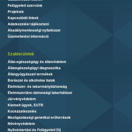
Felügyeleti szervünk
Projektek
Kapcsolódó linkek
Adatkezelési tájékoztató
Akadálymentességi nyilatkozat
Üzemeltetési információ
Szakterületek
Állat-egészségügy és állatvédelem
Állategészségügyi diagnosztika
Állatgyógyászati termékek
Borászat és alkoholos italok
Élelmiszer- és takarmánybiztonság
Élelmiszerlánc-biztonsági laborhálózat
Járványvédelem
Kiemelt ügyek, EUTR
Kockázatkezelés
Mezőgazdasági genetikai erőforrások
Növényvédelem
Nyilvántartási és Felügyeleti Díj