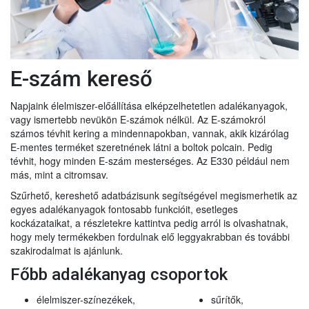
E-szám kereső
Napjaink élelmiszer-előállítása elképzelhetetlen adalékanyagok,
vagy ismertebb nevükön E-számok nélkül. Az E-számokról
számos tévhit kering a mindennapokban, vannak, akik kizárólag
E-mentes terméket szeretnének látni a boltok polcain. Pedig
tévhit, hogy minden E-szám mesterséges. Az E330 például nem
más, mint a citromsav.
Szűrhető, kereshető adatbázisunk segítségével megismerhetik az
egyes adalékanyagok fontosabb funkcióit, esetleges
kockázataikat, a részletekre kattintva pedig arról is olvashatnak,
hogy mely termékekben fordulnak elő leggyakrabban és további
szakirodalmat is ajánlunk.
Főbb adalékanyag csoportok
élelmiszer-színezékek,
sűrítők,