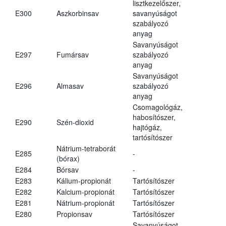
lisztkezelőszer,
E300
Aszkorbinsav
savanyúságot
szabályozó
anyag
Savanyúságot
E297
Fumársav
szabályozó
anyag
Savanyúságot
E296
Almasav
szabályozó
anyag
Csomagológáz,
habosítószer,
E290
Szén-dioxid
hajtógáz,
tartósítószer
Nátrium-tetraborát
E285
-
(bórax)
E284
Bórsav
-
E283
Kálium-propionát
Tartósítószer
E282
Kalcium-propionát
Tartósítószer
E281
Nátrium-propionát
Tartósítószer
E280
Propionsav
Tartósítószer
Savanyúságot