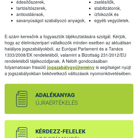
édesítőszerek,
zselésítők,
tartósítószerek,
stabilizátorok,
antioxidánsok,
ízfokozók és
savanyúságot szabályozó anyagok,
egyéb vegyületek.
E-szám keresőnk a fogyasztók tájékoztatására szolgál. Kérjük,
hogy az élelmiszeripari vállalkozók minden esetben az aktuálisan
hatályos jogszabályokból, az Európai Parlament és a Tanács
1333/2008/EK rendeletéből, valamint a Bizottság 231/2012/EU
rendeletéből tájékozódjanak. A Nébih gondozásában
folyamatosan frissülő
jogszabálygyűjtemény
is segítséget nyújt
a jogszabályokban bekövetkező változások nyomonkövetésében.
ADALÉKANYAG
ÚJRAÉRTÉKELÉS
KÉRDEZZ-FELELEK