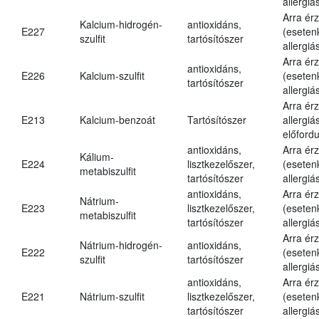
allergiá
Arra ér
Kalcium-hidrogén-
antioxidáns,
E227
(eseten
szulfit
tartósítószer
allergiá
Arra ér
antioxidáns,
E226
Kalcium-szulfit
(eseten
tartósítószer
allergiá
Arra ér
E213
Kalcium-benzoát
Tartósítószer
allergiá
előfordu
antioxidáns,
Arra ér
Kálium-
E224
lisztkezelőszer,
(eseten
metabiszulfit
tartósítószer
allergiá
antioxidáns,
Arra ér
Nátrium-
E223
lisztkezelőszer,
(eseten
metabiszulfit
tartósítószer
allergiá
Arra ér
Nátrium-hidrogén-
antioxidáns,
E222
(eseten
szulfit
tartósítószer
allergiá
antioxidáns,
Arra ér
E221
Nátrium-szulfit
lisztkezelőszer,
(eseten
tartósítószer
allergiá