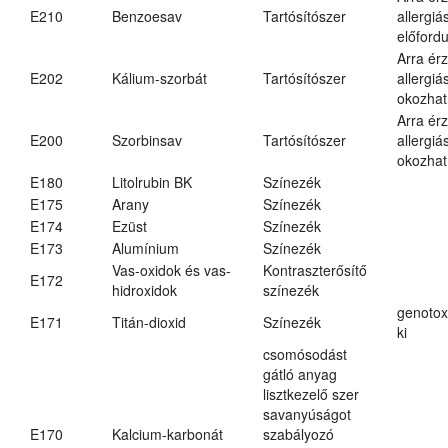
E210
Benzoesav
Tartósítószer
allergiá
előfordu
Arra ér
E202
Kálium-szorbát
Tartósítószer
allergiá
okozhat
Arra ér
E200
Szorbinsav
Tartósítószer
allergiá
okozhat
E180
Litolrubin BK
Színezék
E175
Arany
Színezék
E174
Ezüst
Színezék
E173
Alumínium
Színezék
Vas-oxidok és vas-
Kontraszterősítő
E172
hidroxidok
színezék
genotox
E171
Titán-dioxid
Színezék
ki
csomósodást
gátló anyag
lisztkezelő szer
savanyúságot
E170
Kalcium-karbonát
szabályozó