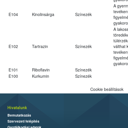
A gyer
tevéken
E104
Kinolinsárga
Színezék
figyelm
gyakoro
A lakos
töredék
túlérzék
E102
Tartrazin
Színezék
válthat
tevéken
figyelm
gyakoro
E101
Riboflavin
Színezék
E100
Kurkumin
Színezék
Cookie beállítások
Hivatalunk
Bemutatkozás
Szervezeti felépítés
Gazdálkodási adatok