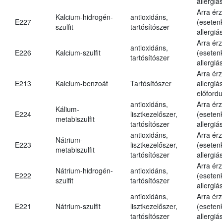
allergiá
Arra ér
Kalcium-hidrogén-
antioxidáns,
E227
(eseten
szulfit
tartósítószer
allergiá
Arra ér
antioxidáns,
E226
Kalcium-szulfit
(eseten
tartósítószer
allergiá
Arra ér
E213
Kalcium-benzoát
Tartósítószer
allergiá
előfordu
antioxidáns,
Arra ér
Kálium-
E224
lisztkezelőszer,
(eseten
metabiszulfit
tartósítószer
allergiá
antioxidáns,
Arra ér
Nátrium-
E223
lisztkezelőszer,
(eseten
metabiszulfit
tartósítószer
allergiá
Arra ér
Nátrium-hidrogén-
antioxidáns,
E222
(eseten
szulfit
tartósítószer
allergiá
antioxidáns,
Arra ér
E221
Nátrium-szulfit
lisztkezelőszer,
(eseten
tartósítószer
allergiá