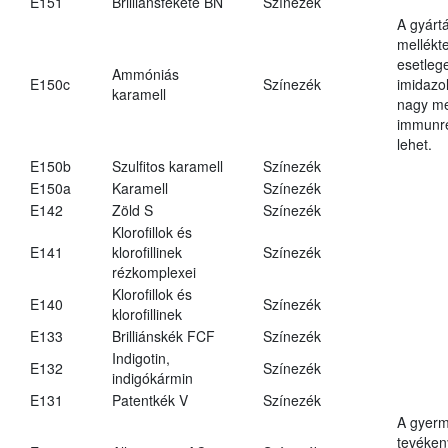
E151
Brilliánsfekete BN
Színezék
A gyárt
mellékt
esetleg
Ammóniás
E150c
Színezék
imidazo
karamell
nagy m
immunre
lehet.
E150b
Szulfitos karamell
Színezék
E150a
Karamell
Színezék
E142
Zöld S
Színezék
Klorofillok és
E141
klorofillinek
Színezék
rézkomplexei
Klorofillok és
E140
Színezék
klorofillinek
E133
Brilliánskék FCF
Színezék
Indigotin,
E132
Színezék
indigókármin
E131
Patentkék V
Színezék
A gyer
tevéken