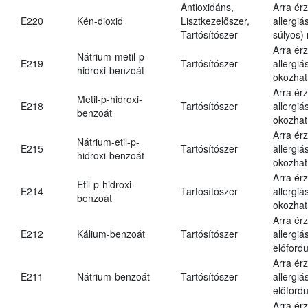
Antioxidáns,
Arra ér
E220
Kén-dioxid
Lisztkezelőszer,
allergiá
Tartósítószer
súlyos) 
Arra ér
Nátrium-metil-p-
E219
Tartósítószer
allergiá
hidroxi-benzoát
okozhat
Arra ér
Metil-p-hidroxi-
E218
Tartósítószer
allergiá
benzoát
okozhat
Arra ér
Nátrium-etil-p-
E215
Tartósítószer
allergiá
hidroxi-benzoát
okozhat
Arra ér
Etil-p-hidroxi-
E214
Tartósítószer
allergiá
benzoát
okozhat
Arra ér
E212
Kálium-benzoát
Tartósítószer
allergiá
előfordu
Arra ér
E211
Nátrium-benzoát
Tartósítószer
allergiá
előfordu
Arra ér