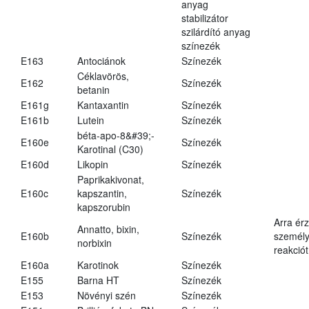
anyag
stabilizátor
szilárdító anyag
színezék
E163
Antociánok
Színezék
Céklavörös,
E162
Színezék
betanin
E161g
Kantaxantin
Színezék
E161b
Lutein
Színezék
béta-apo-8&#39;-
E160e
Színezék
Karotinal (C30)
E160d
Likopin
Színezék
Paprikakivonat,
E160c
kapszantin,
Színezék
kapszorubin
Arra ér
Annatto, bixin,
E160b
Színezék
személy
norbixin
reakciót
E160a
Karotinok
Színezék
E155
Barna HT
Színezék
E153
Növényi szén
Színezék