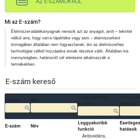
AZ E-SZÁMOKRÓL
Mi az E-szám?
Élelmiszer-adalékanyagnak nevezik azt az anyagot, amit – tekintet
nélkül arra, hogy van-e tápértéke vagy sem – élelmiszerként
önmagában általában nem fogyasztanak, ám az élelmiszerhez
technológiai célból hozzáadva annak részévé válik. Általában kis
mennyiségben, határozott cél elérésére alkalmazzák a
termékekben.
E-szám kereső
Leggyakoribb
Esetlege
E-szám
Név
funkció
hatások
Leggyakoribb
Esetlege
E-szám
Név
funkció
hatások
Antioxidáns,