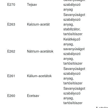
E270
Tejsav
szabályozó
anyag
Savanyúságot
szabályozó
E263
Kalcium-acetát
anyag,
stabilizátor,
tartósítószer
Kelátképző
anyag,
savanyúságot
E262
Nátrium-acetátok
szabályozó
anyag,
tartósítószer
Savanyúságot
szabályozó
E261
Kálium-acetátok
anyag,
tartósítószer
Savanyúságot
szabályozó
E260
Ecetsav
anyag,
tartósítószer
A nitrát