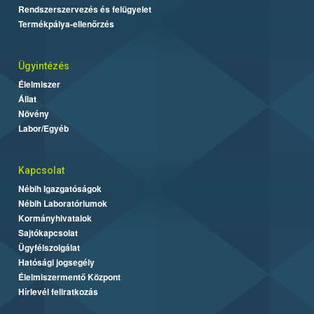
Rendszerszervezés és felügyelet
Termékpálya-ellenőrzés
Ügyintézés
Élelmiszer
Állat
Növény
Labor/Egyéb
Kapcsolat
Nébih Igazgatóságok
Nébih Laboratóriumok
Kormányhivatalok
Sajtókapcsolat
Ügyfélszolgálat
Hatósági jogsegély
Élelmiszermentő Központ
Hírlevél feliratkozás