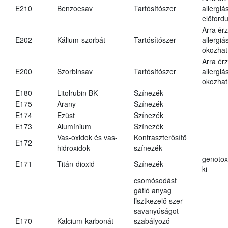
E210
Benzoesav
Tartósítószer
allergiá
előfordu
Arra ér
E202
Kálium-szorbát
Tartósítószer
allergiá
okozhat
Arra ér
E200
Szorbinsav
Tartósítószer
allergiá
okozhat
E180
Litolrubin BK
Színezék
E175
Arany
Színezék
E174
Ezüst
Színezék
E173
Alumínium
Színezék
Vas-oxidok és vas-
Kontraszterősítő
E172
hidroxidok
színezék
genotox
E171
Titán-dioxid
Színezék
ki
csomósodást
gátló anyag
lisztkezelő szer
savanyúságot
E170
Kalcium-karbonát
szabályozó