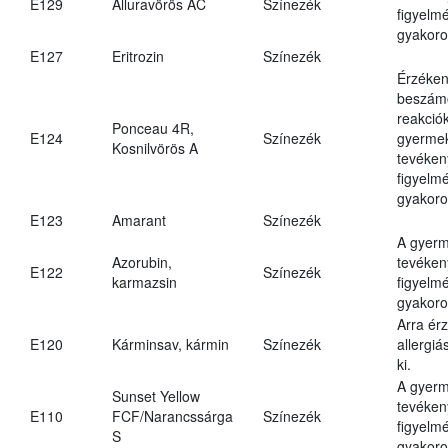
E129
Alluravörös AC
Színezék
figyelm
gyakoro
E127
Eritrozin
Színezék
Érzéken
beszámo
reakciók
Ponceau 4R,
E124
Színezék
gyerme
Kosnilvörös A
tevéken
figyelm
gyakoro
E123
Amarant
Színezék
A gyer
Azorubin,
tevéken
E122
Színezék
karmazsin
figyelm
gyakoro
Arra ér
E120
Kárminsav, kármin
Színezék
allergiá
ki.
A gyer
Sunset Yellow
tevéken
E110
FCF/Narancssárga
Színezék
figyelm
S
gyakoro