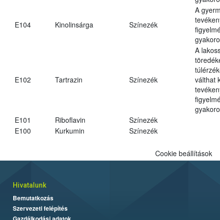
A gyer
tevéken
E104
Kinolinsárga
Színezék
figyelm
gyakoro
A lakos
töredék
túlérzék
E102
Tartrazin
Színezék
válthat
tevéken
figyelm
gyakoro
E101
Riboflavin
Színezék
E100
Kurkumin
Színezék
Cookie beállítások
Hivatalunk
Bemutatkozás
Szervezeti felépítés
Gazdálkodási adatok