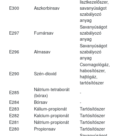
lisztkezelőszer,
E300
Aszkorbinsav
savanyúságot
szabályozó
anyag
Savanyúságot
E297
Fumársav
szabályozó
anyag
Savanyúságot
E296
Almasav
szabályozó
anyag
Csomagológáz,
habosítószer,
E290
Szén-dioxid
hajtógáz,
tartósítószer
Nátrium-tetraborát
E285
-
(bórax)
E284
Bórsav
-
E283
Kálium-propionát
Tartósítószer
E282
Kalcium-propionát
Tartósítószer
E281
Nátrium-propionát
Tartósítószer
E280
Propionsav
Tartósítószer
Savanyúságot