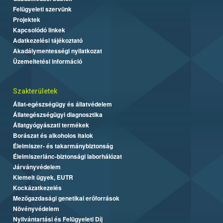
Felügyeleti szervünk
Projektek
Kapcsolódó linkek
Adatkezelési tájékoztató
Akadálymentességi nyilatkozat
Üzemeltetési információ
Szakterületek
Állat-egészségügy és állatvédelem
Állategészségügyi diagnosztika
Állatgyógyászati termékek
Borászat és alkoholos italok
Élelmiszer- és takarmánybiztonság
Élelmiszerlánc-biztonsági laborhálózat
Járványvédelem
Kiemelt ügyek, EUTR
Kockázatkezelés
Mezőgazdasági genetikai erőforrások
Növényvédelem
Nyilvántartási és Felügyeleti Díj