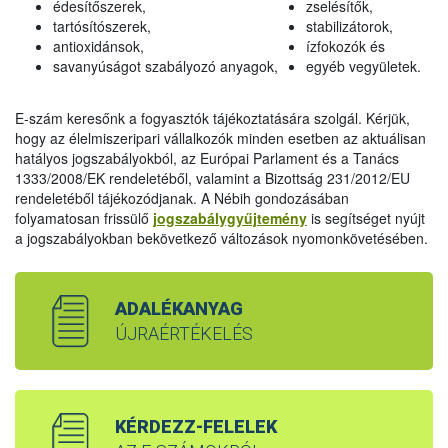
édesítőszerek,
zselésítők,
tartósítószerek,
stabilizátorok,
antioxidánsok,
ízfokozók és
savanyúságot szabályozó anyagok,
egyéb vegyületek.
E-szám keresőnk a fogyasztók tájékoztatására szolgál. Kérjük,
hogy az élelmiszeripari vállalkozók minden esetben az aktuálisan
hatályos jogszabályokból, az Európai Parlament és a Tanács
1333/2008/EK rendeletéből, valamint a Bizottság 231/2012/EU
rendeletéből tájékozódjanak. A Nébih gondozásában
folyamatosan frissülő
jogszabálygyűjtemény
is segítséget nyújt
a jogszabályokban bekövetkező változások nyomonkövetésében.
ADALÉKANYAG
ÚJRAÉRTÉKELÉS
KÉRDEZZ-FELELEK