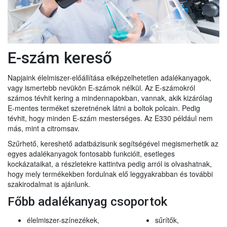
E-szám kereső
Napjaink élelmiszer-előállítása elképzelhetetlen adalékanyagok,
vagy ismertebb nevükön E-számok nélkül. Az E-számokról
számos tévhit kering a mindennapokban, vannak, akik kizárólag
E-mentes terméket szeretnének látni a boltok polcain. Pedig
tévhit, hogy minden E-szám mesterséges. Az E330 például nem
más, mint a citromsav.
Szűrhető, kereshető adatbázisunk segítségével megismerhetik az
egyes adalékanyagok fontosabb funkcióit, esetleges
kockázataikat, a részletekre kattintva pedig arról is olvashatnak,
hogy mely termékekben fordulnak elő leggyakrabban és további
szakirodalmat is ajánlunk.
Főbb adalékanyag csoportok
élelmiszer-színezékek,
sűrítők,