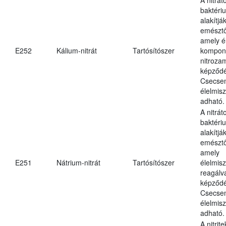
baktériu
alakítják
emésztő
amely é
E252
Kálium-nitrát
Tartósítószer
kompone
nitroza
képződé
Csecsem
élelmis
adható.
A nitrát
baktériu
alakítják
emésztő
amely
E251
Nátrium-nitrát
Tartósítószer
élelmis
reagálv
képződé
Csecsem
élelmis
adható.
A nitrit