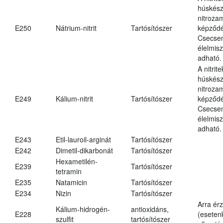
húskés
nitroza
E250
Nátrium-nitrit
Tartósítószer
képződé
Csecsem
élelmis
adható.
A nitrit
húskés
nitroza
E249
Kálium-nitrit
Tartósítószer
képződé
Csecsem
élelmis
adható.
E243
Etil-lauroil-arginát
Tartósítószer
E242
Dimetil-dikarbonát
Tartósítószer
Hexametilén-
E239
Tartósítószer
tetramin
E235
Natamicin
Tartósítószer
E234
Nizin
Tartósítószer
Arra ér
Kálium-hidrogén-
antioxidáns,
E228
(eseten
szulfit
tartósítószer