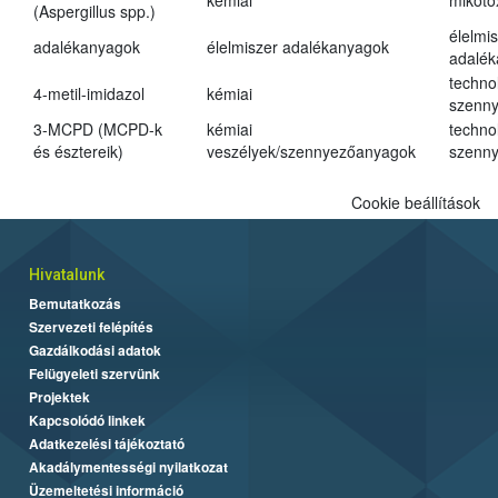
kémiai
mikoto
(Aspergillus spp.)
élelmi
adalékanyagok
élelmiszer adalékanyagok
adalé
techno
4-metil-imidazol
kémiai
szenn
3-MCPD (MCPD-k
kémiai
techno
és észtereik)
veszélyek/szennyezőanyagok
szenn
Cookie beállítások
Hivatalunk
Bemutatkozás
Szervezeti felépítés
Gazdálkodási adatok
Felügyeleti szervünk
Projektek
Kapcsolódó linkek
Adatkezelési tájékoztató
Akadálymentességi nyilatkozat
Üzemeltetési információ