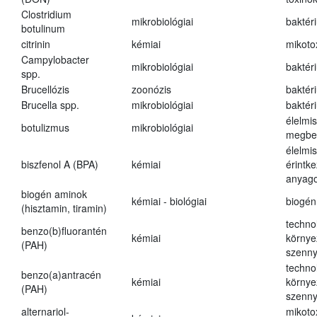
Clostridium
mikrobiológiai
baktér
botulinum
citrinin
kémiai
mikoto
Campylobacter
mikrobiológiai
baktér
spp.
Brucellózis
zoonózis
baktér
Brucella spp.
mikrobiológiai
baktér
élelmi
botulizmus
mikrobiológiai
megbe
élelmi
biszfenol A (BPA)
kémiai
érintk
anyago
biogén aminok
kémiai - biológiai
biogén
(hisztamin, tiramin)
techno
benzo(b)fluorantén
kémiai
környe
(PAH)
szenn
techno
benzo(a)antracén
kémiai
környe
(PAH)
szenn
alternariol-
mikoto