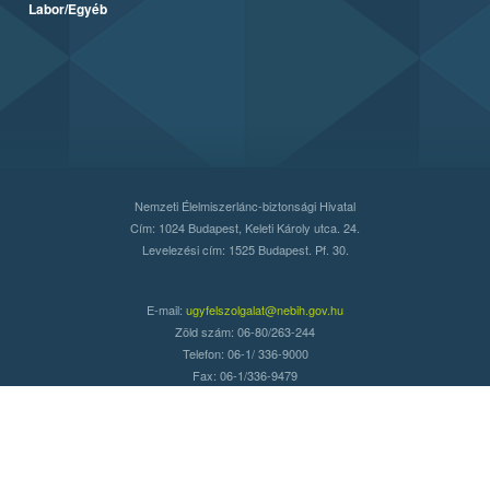
Labor/Egyéb
Nemzeti Élelmiszerlánc-biztonsági Hivatal
Cím: 1024 Budapest, Keleti Károly utca. 24.
Levelezési cím: 1525 Budapest. Pf. 30.
E-mail:
ugyfelszolgalat@nebih.gov.hu
Zöld szám: 06-80/263-244
Telefon: 06-1/ 336-9000
Fax: 06-1/336-9479