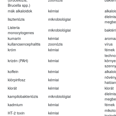
(brucellózis,
zoonózis
baktér
Brucella spp.)
mák alkaloidok
kémiai
alkalo
élelmi
liszteriózis
mikrobiológiai
megbe
Listeria
mikrobiológiai
baktér
monocytogenes
kumarin
kémiai
aroma
kullancsencephalitis
zoonózis
vírus
króm
kémiai
fémek
techno
krizén (PAH)
kémiai
környe
szenn
koffein
kémiai
alkalo
növény
klórpirifosz
kémiai
hatóa
klorát
kémiai
klorát
élelmi
kampilobakteriózis
mikrobiológiai
megbe
kadmium
kémiai
fémek
mikoto
HT-2 toxin
kémiai
toxino