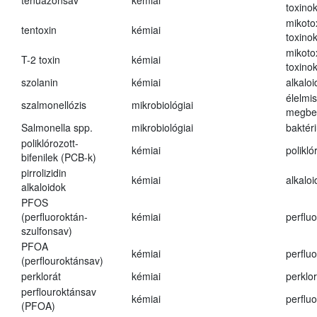
tenuazonsav
kémiai
toxino
mikoto
tentoxin
kémiai
toxino
mikoto
T-2 toxin
kémiai
toxino
szolanin
kémiai
alkaloi
élelmi
szalmonellózis
mikrobiológiai
megbe
Salmonella spp.
mikrobiológiai
baktér
poliklórozott-
kémiai
polikló
bifenilek (PCB-k)
pirrolizidin
kémiai
alkalo
alkaloidok
PFOS
(perfluoroktán-
kémiai
perfluo
szulfonsav)
PFOA
kémiai
perfluo
(perflouroktánsav)
perklorát
kémiai
perklor
perflouroktánsav
kémiai
perfluo
(PFOA)