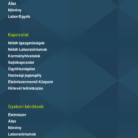
Állat
Növény
Labor/Egyéb
Kapcsolat
Nébih Igazgatóságok
Nébih Laboratóriumok
Kormányhivatalok
Sajtókapcsolat
Ügyfélszolgálat
Hatósági jogsegély
Élelmiszermentő Központ
Hírlevél feliratkozás
Gyakori kérdések
Élelmiszer
Állat
Növény
Laboratóriumok