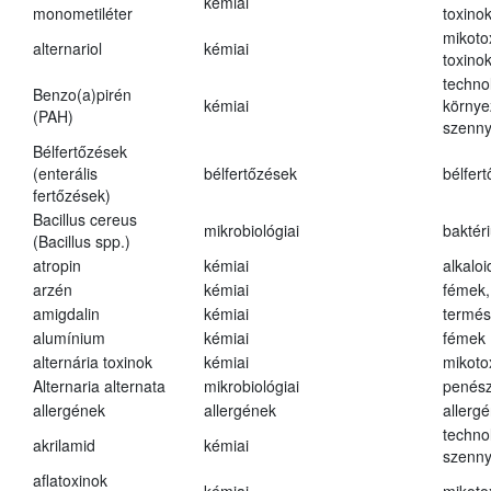
kémiai
monometiléter
toxino
mikoto
alternariol
kémiai
toxino
techno
Benzo(a)pirén
kémiai
környe
(PAH)
szenn
Bélfertőzések
(enterális
bélfertőzések
bélfer
fertőzések)
Bacillus cereus
mikrobiológiai
baktér
(Bacillus spp.)
atropin
kémiai
alkalo
arzén
kémiai
fémek,
amigdalin
kémiai
termés
alumínium
kémiai
fémek
alternária toxinok
kémiai
mikoto
Alternaria alternata
mikrobiológiai
penés
allergének
allergének
allerg
techno
akrilamid
kémiai
szenn
aflatoxinok