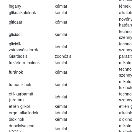
higany
kémiai
fémek
glikoalkaloidok
kémiai
alkalo
növény
glifozát
kémiai
hatóa
techno
glicidol
kémiai
szenn
glicidil-
techno
kémiai
zsírsavészterek
szenn
Giardiosis
zoonózis
parazit
fuzárium-toxinok
kémiai
mikoto
techno
furánok
kémiai
szenn
mikoto
fumonizinek
kémiai
toxino
etil-karbamát
techno
kémiai
(uretán)
szenn
etilén-glikol
kémiai
etilén-g
ergot alkaliodok
kémiai
alkalo
dioxinok
kémiai
dioxin
deoxinivalenol
mikoto
kémiai
(DON)
toxino