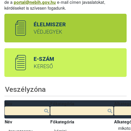
de a
portal@nebih.gov.hu
e-mail címen javaslatokat,
kérdéseket is szívesen fogadunk.
ÉLELMISZER
VÉDJEGYEK
E-SZÁM
KERESŐ
Veszélyzóna
Név
Főkategória
Alkategó
Név
Főkategória
Alkategó
mikoto