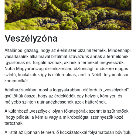
Veszélyzóna
Általános igazság, hogy az élelmiszer bizalmi termék. Mindennapi
vásárlásaink alkalmával bizalmat szavazunk annak a termelőnek,
gyártónak és forgalmazónak, akinek a termékét megvesszük.
Noha Magyarország élelmiszerlánc-biztonsági rendszere magas
szintű, kockázatok így is előfordulnak, amit a Nébih folyamatosan
kommunikál.
Adatbázisunkban most a leggyakrabban előforduló „veszélyeket”
gyűjtöttük össze, hogy az érdeklődők egy helyen, könnyen és
mélyebb szinten utánanézhessenek azok hátterének.
A különböző „veszélyek” olyan főkategóriák szerint is szűrhetőek,
hogy például a kémiai vagy a mikrobiológiai szennyezők közé
tartoznak.
A listát az újonnan felmerülő kockázatokkal folyamatosan bővítjük,