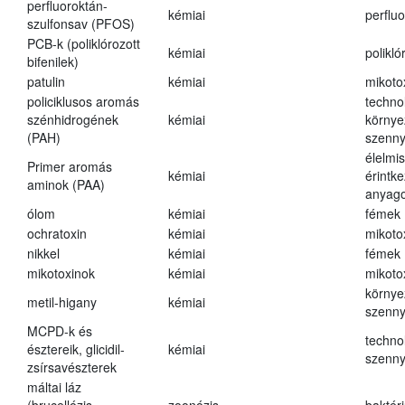
perfluoroktán-
kémiai
perfluo
szulfonsav (PFOS)
PCB-k (poliklórozott
kémiai
polikló
bifenilek)
patulin
kémiai
mikoto
policiklusos aromás
techno
szénhidrogének
kémiai
környe
(PAH)
szenn
élelmi
Primer aromás
kémiai
érintk
aminok (PAA)
anyago
ólom
kémiai
fémek
ochratoxin
kémiai
mikoto
nikkel
kémiai
fémek
mikotoxinok
kémiai
mikoto
környe
metil-higany
kémiai
szenn
MCPD-k és
techno
észtereik, glicidil-
kémiai
szenn
zsírsavészterek
máltai láz