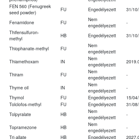
FEN 560 (Fenugreek
FU
Engedélyezett
31/10
seed powder)
Nem
Fenamidone
FU
-
engedélyezett
Thifensulfuron-
HB
Engedélyezett
31/10
methyl
Nem
Thiophanate-methyl
FU
engedélyezett
Nem
Thiamethoxam
IN
2019.
engedélyezett
Nem
Thiram
FU
-
engedélyezett
Nem
Thyme oil
IN
-
engedélyezett
Thymol
FU
Engedélyezett
15/04
Tolclofos-methyl
FU
Engedélyezett
31/08
Nem
Tolpyralate
HB
-
engedélyezett
Nem
Topramezone
HB
-
engedélyezett
Tri-allate
HB
Engedélyezett
2027.