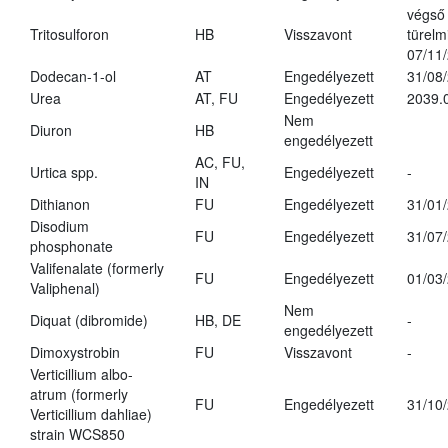
végső
Tritosulforon
HB
Visszavont
türelmi
07/11
Dodecan-1-ol
AT
Engedélyezett
31/08
Urea
AT, FU
Engedélyezett
2039.
Nem
Diuron
HB
engedélyezett
AC, FU,
Urtica spp.
Engedélyezett
-
IN
Dithianon
FU
Engedélyezett
31/01
Disodium
FU
Engedélyezett
31/07
phosphonate
Valifenalate (formerly
FU
Engedélyezett
01/03
Valiphenal)
Nem
Diquat (dibromide)
HB, DE
-
engedélyezett
Dimoxystrobin
FU
Visszavont
-
Verticillium albo-
atrum (formerly
FU
Engedélyezett
31/10
Verticillium dahliae)
strain WCS850