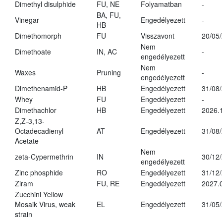
Dimethyl disulphide
FU, NE
Folyamatban
-
BA, FU,
Vinegar
Engedélyezett
-
HB
Dimethomorph
FU
Visszavont
20/05
Nem
Dimethoate
IN, AC
-
engedélyezett
Nem
Waxes
Pruning
-
engedélyezett
Dimethenamid-P
HB
Engedélyezett
31/08
Whey
FU
Engedélyezett
-
Dimethachlor
HB
Engedélyezett
2026.
Z,Z-3,13-
Octadecadienyl
AT
Engedélyezett
31/08
Acetate
Nem
zeta-Cypermethrin
IN
30/12
engedélyezett
Zinc phosphide
RO
Engedélyezett
31/12
Ziram
FU, RE
Engedélyezett
2027.
Zucchini Yellow
Mosaik Virus, weak
EL
Engedélyezett
31/05
strain