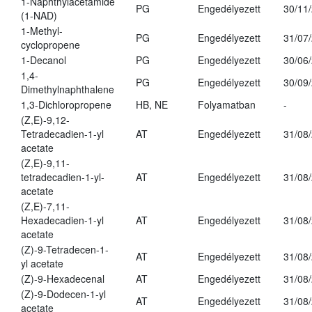
1-Naphthylacetamide
PG
Engedélyezett
30/11
(1-NAD)
1-Methyl-
PG
Engedélyezett
31/07
cyclopropene
1-Decanol
PG
Engedélyezett
30/06
1,4-
PG
Engedélyezett
30/09
Dimethylnaphthalene
1,3-Dichloropropene
HB, NE
Folyamatban
-
(Z,E)-9,12-
Tetradecadien-1-yl
AT
Engedélyezett
31/08
acetate
(Z,E)-9,11-
tetradecadien-1-yl-
AT
Engedélyezett
31/08
acetate
(Z,E)-7,11-
Hexadecadien-1-yl
AT
Engedélyezett
31/08
acetate
(Z)-9-Tetradecen-1-
AT
Engedélyezett
31/08
yl acetate
(Z)-9-Hexadecenal
AT
Engedélyezett
31/08
(Z)-9-Dodecen-1-yl
AT
Engedélyezett
31/08
acetate