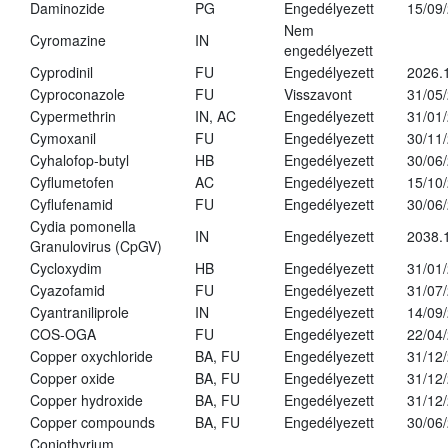
Daminozide
PG
Engedélyezett
15/09
Nem
Cyromazine
IN
engedélyezett
Cyprodinil
FU
Engedélyezett
2026.
Cyproconazole
FU
Visszavont
31/05
Cypermethrin
IN, AC
Engedélyezett
31/01
Cymoxanil
FU
Engedélyezett
30/11
Cyhalofop-butyl
HB
Engedélyezett
30/06
Cyflumetofen
AC
Engedélyezett
15/10
Cyflufenamid
FU
Engedélyezett
30/06
Cydia pomonella
IN
Engedélyezett
2038.
Granulovirus (CpGV)
Cycloxydim
HB
Engedélyezett
31/01
Cyazofamid
FU
Engedélyezett
31/07
Cyantraniliprole
IN
Engedélyezett
14/09
COS-OGA
FU
Engedélyezett
22/04
Copper oxychloride
BA, FU
Engedélyezett
31/12
Copper oxide
BA, FU
Engedélyezett
31/12
Copper hydroxide
BA, FU
Engedélyezett
31/12
Copper compounds
BA, FU
Engedélyezett
30/06
Coniothyrium