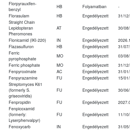
Florpyrauxifen-
HB
Folyamatban
-
benzyl
Florasulam
HB
Engedélyezett
31/12
Straight Chain
Lepidopteran
AT
Engedélyezett
30/08
Pheromones
Flonicamid (IKI-220)
IN
Engedélyezett
2026.
Flazasulfuron
HB
Engedélyezett
31/07
Ferric
MO
Engedélyezett
03/08
pyrophosphate
Ferric phosphate
MO
Engedélyezett
31/12
Fenpyroximate
AC
Engedélyezett
31/01
Fenpyrazamine
FU
Engedélyezett
15/01
Streptomyces K61
(formerly S.
FU
Engedélyezett
30/06
griseoviridis)
Fenpropidin
FU
Engedélyezett
2027.
Fenpicoxamid
(formerly:
FU
Engedélyezett
11/10
Lyserphenvalpyr)
Fenoxycarb
IN
Engedélyezett
31/05