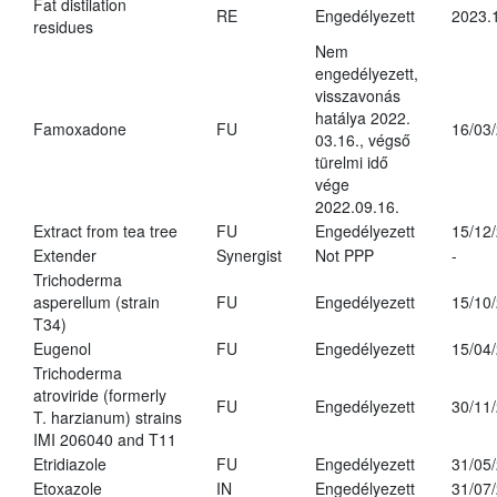
Fat distilation
RE
Engedélyezett
2023.
residues
Nem
engedélyezett,
visszavonás
hatálya 2022.
Famoxadone
FU
16/03
03.16., végső
türelmi idő
vége
2022.09.16.
Extract from tea tree
FU
Engedélyezett
15/12
Extender
Synergist
Not PPP
-
Trichoderma
asperellum (strain
FU
Engedélyezett
15/10
T34)
Eugenol
FU
Engedélyezett
15/04
Trichoderma
atroviride (formerly
FU
Engedélyezett
30/11
T. harzianum) strains
IMI 206040 and T11
Etridiazole
FU
Engedélyezett
31/05
Etoxazole
IN
Engedélyezett
31/07