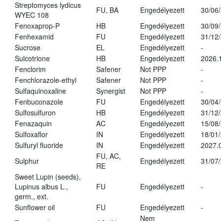
Streptomyces lydicus
FU, BA
Engedélyezett
30/06
WYEC 108
Fenoxaprop-P
HB
Engedélyezett
30/09
Fenhexamid
FU
Engedélyezett
31/12
Sucrose
EL
Engedélyezett
-
Sulcotrione
HB
Engedélyezett
2026.
Fenclorim
Safener
Not PPP
-
Fenchlorazole-ethyl
Safener
Not PPP
-
Sulfaquinoxaline
Synergist
Not PPP
-
Fenbuconazole
FU
Engedélyezett
30/04
Sulfosulfuron
HB
Engedélyezett
31/12
Fenazaquin
AC
Engedélyezett
15/08
Sulfoxaflor
IN
Engedélyezett
18/01
Sulfuryl fluoride
IN
Engedélyezett
2027.
FU, AC,
Sulphur
Engedélyezett
31/07
RE
Sweet Lupin (seeds),
Lupinus albus L.,
FU
Engedélyezett
-
germ., ext.
Sunflower oil
FU
Engedélyezett
-
Nem