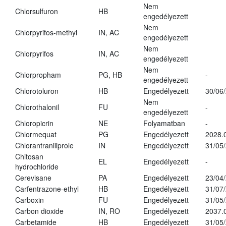
Nem
Chlorsulfuron
HB
engedélyezett
Nem
Chlorpyrifos-methyl
IN, AC
engedélyezett
Nem
Chlorpyrifos
IN, AC
engedélyezett
Nem
Chlorpropham
PG, HB
-
engedélyezett
Chlorotoluron
HB
Engedélyezett
30/06
Nem
Chlorothalonil
FU
-
engedélyezett
Chloropicrin
NE
Folyamatban
-
Chlormequat
PG
Engedélyezett
2028.
Chlorantraniliprole
IN
Engedélyezett
31/05
Chitosan
EL
Engedélyezett
-
hydrochloride
Cerevisane
PA
Engedélyezett
23/04
Carfentrazone-ethyl
HB
Engedélyezett
31/07
Carboxin
FU
Engedélyezett
31/05
Carbon dioxide
IN, RO
Engedélyezett
2037.
Carbetamide
HB
Engedélyezett
31/05