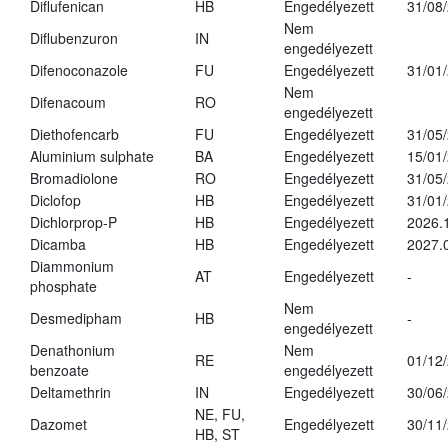
Diflufenican
HB
Engedélyezett
31/08
Nem
Diflubenzuron
IN
engedélyezett
Difenoconazole
FU
Engedélyezett
31/01
Nem
Difenacoum
RO
engedélyezett
Diethofencarb
FU
Engedélyezett
31/05
Aluminium sulphate
BA
Engedélyezett
15/01
Bromadiolone
RO
Engedélyezett
31/05
Diclofop
HB
Engedélyezett
31/01
Dichlorprop-P
HB
Engedélyezett
2026.
Dicamba
HB
Engedélyezett
2027.
Diammonium
AT
Engedélyezett
-
phosphate
Nem
Desmedipham
HB
-
engedélyezett
Denathonium
Nem
RE
01/12
benzoate
engedélyezett
Deltamethrin
IN
Engedélyezett
30/06
NE, FU,
Dazomet
Engedélyezett
30/11
HB, ST