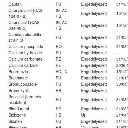
Captan
FU
Engedélyezett
31/10
Caprylic acid (CAS
IN, AC,
Engedélyezett
15/12
124-07-2)
HB
Capric acid (CAS
IN, AC,
Engedélyezett
15/12
334-48-5)
HB
Candida oleophila
FU
Engedélyezett
31/05
strain O
Calcium phosphide
RO
Engedélyezett
31/08
Calcium hydroxide
FU
Engedélyezett
-
Calcium carbonate
RE
Engedélyezett
31/10
Calcium carbide
RE
Engedélyezett
2026.
Buprofezin
AC, IN
Engedélyezett
15/12
Bupirimate
FU
Engedélyezett
31/01
Bromuconazole
FU
Engedélyezett
30/04
Bromoxynil
HB
Engedélyezett
Boscalid (formerly
FU
Engedélyezett
31/03
nicobifen)
Blood meal
RE
Engedélyezett
31/08
Bixlozone
HB
Új
21/04
Bixafen
FU
Engedélyezett
31/10
Bispyribac
HB
Visszavont
31/07