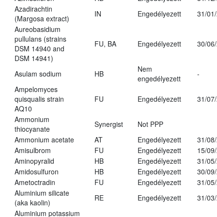
Azadirachtin
IN
Engedélyezett
31/01
(Margosa extract)
Aureobasidium
pullulans (strains
FU, BA
Engedélyezett
30/06
DSM 14940 and
DSM 14941)
Nem
Asulam sodium
HB
-
engedélyezett
Ampelomyces
quisqualis strain
FU
Engedélyezett
31/07
AQ10
Ammonium
Synergist
Not PPP
thiocyanate
Ammonium acetate
AT
Engedélyezett
31/08
Amisulbrom
FU
Engedélyezett
15/09
Aminopyralid
HB
Engedélyezett
31/05
Amidosulfuron
HB
Engedélyezett
30/09
Ametoctradin
FU
Engedélyezett
31/05
Aluminium silicate
RE
Engedélyezett
31/03
(aka kaolin)
Aluminium potassium