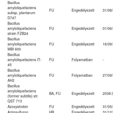
Bacillus
amyloliquefaciens
FU
Engedélyezett
31/08
subsp. plantarum
D747
Bacillus
amyloliquefaciens
FU
Engedélyezett
01/06
strain FZB24
Bacillus
amyloliquefaciens
FU
Engedélyezett
16/09
MBI 600
Bacillus
amyloliquefaciens IT-
FU
Folyamatban
-
45
Bacillus
amyloliquefaciens
FU
Folyamatban
27/09
AH2
Bacillus
amyloliquefaciens
BA, FU
Engedélyezett
2038.
(former subtilis) str.
QST 713
Azoxystrobin
FU
Engedélyezett
31/05
Azimsulfuron
HB
Engedélyezett
31/12