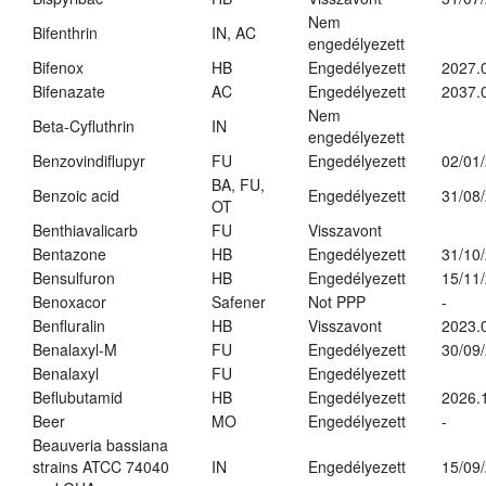
Nem
Bifenthrin
IN, AC
engedélyezett
Bifenox
HB
Engedélyezett
2027.
Bifenazate
AC
Engedélyezett
2037.
Nem
Beta-Cyfluthrin
IN
engedélyezett
Benzovindiflupyr
FU
Engedélyezett
02/01
BA, FU,
Benzoic acid
Engedélyezett
31/08
OT
Benthiavalicarb
FU
Visszavont
Bentazone
HB
Engedélyezett
31/10
Bensulfuron
HB
Engedélyezett
15/11
Benoxacor
Safener
Not PPP
-
Benfluralin
HB
Visszavont
2023.
Benalaxyl-M
FU
Engedélyezett
30/09
Benalaxyl
FU
Engedélyezett
Beflubutamid
HB
Engedélyezett
2026.
Beer
MO
Engedélyezett
-
Beauveria bassiana
strains ATCC 74040
IN
Engedélyezett
15/09