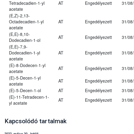
Tetradecadien-1-yl
AT
Engedélyezett
31/08
acetate
(E,Z)-2,13-
Octadecadien-1-yl
AT
Engedélyezett
31/08
acetate
(E,E)-8,10-
AT
Engedélyezett
31/08
Dodecadien-1-ol
(E,E)-7,9-
Dodecadien-1-yl
AT
Engedélyezett
31/08
acetate
(E)-8-Dodecen-1-yl
AT
Engedélyezett
31/08
acetate
(E)-5-Decen-1-yl
AT
Engedélyezett
31/08
acetate
(E)-5-Decen-1-ol
AT
Engedélyezett
31/08
(E)-11-Tetradecen-1-
AT
Engedélyezett
31/08
yl acetate
Kapcsolódó tartalmak
2022. május 30., hétfő