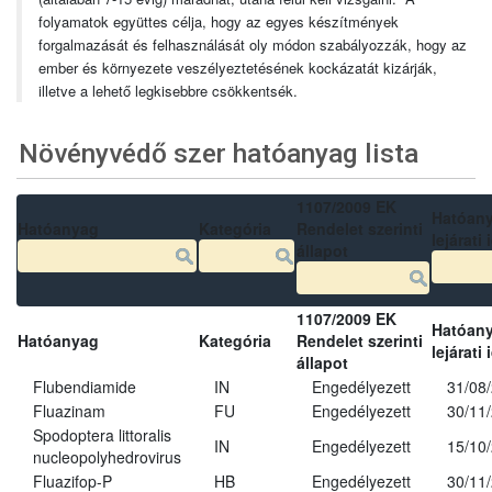
folyamatok együttes célja, hogy az egyes készítmények
forgalmazását és felhasználását oly módon szabályozzák, hogy az
ember és környezete veszélyeztetésének kockázatát kizárják,
illetve a lehető legkisebbre csökkentsék.
Növényvédő szer hatóanyag lista
1107/2009 EK
Hatóan
Hatóanyag
Kategória
Rendelet szerinti
lejárati 
állapot
1107/2009 EK
Hatóan
Hatóanyag
Kategória
Rendelet szerinti
lejárati 
állapot
Flubendiamide
IN
Engedélyezett
31/08
Fluazinam
FU
Engedélyezett
30/11
Spodoptera littoralis
IN
Engedélyezett
15/10
nucleopolyhedrovirus
Fluazifop-P
HB
Engedélyezett
30/11