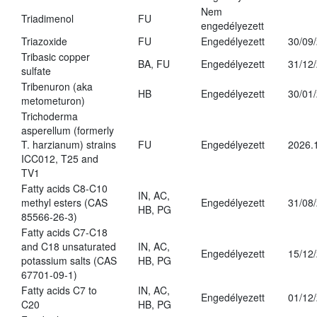
Nem
Triadimenol
FU
engedélyezett
Triazoxide
FU
Engedélyezett
30/09
Tribasic copper
BA, FU
Engedélyezett
31/12
sulfate
Tribenuron (aka
HB
Engedélyezett
30/01
metometuron)
Trichoderma
asperellum (formerly
T. harzianum) strains
FU
Engedélyezett
2026.
ICC012, T25 and
TV1
Fatty acids C8-C10
IN, AC,
methyl esters (CAS
Engedélyezett
31/08
HB, PG
85566-26-3)
Fatty acids C7-C18
and C18 unsaturated
IN, AC,
Engedélyezett
15/12
potassium salts (CAS
HB, PG
67701-09-1)
Fatty acids C7 to
IN, AC,
Engedélyezett
01/12
C20
HB, PG