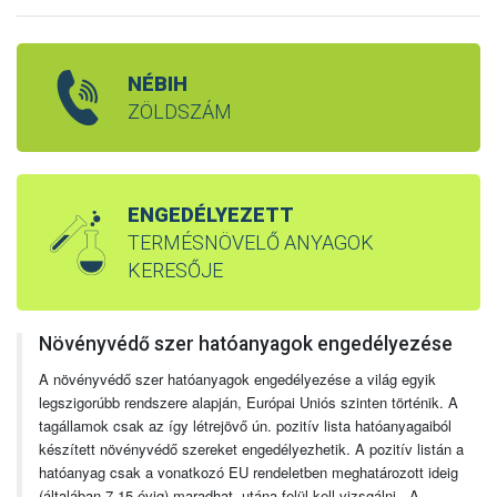
NÉBIH
ZÖLDSZÁM
ENGEDÉLYEZETT
TERMÉSNÖVELŐ ANYAGOK
KERESŐJE
Növényvédő szer hatóanyagok engedélyezése
A növényvédő szer hatóanyagok engedélyezése a világ egyik
legszigorúbb rendszere alapján, Európai Uniós szinten történik. A
tagállamok csak az így létrejövő ún. pozitív lista hatóanyagaiból
készített növényvédő szereket engedélyezhetik. A pozitív listán a
hatóanyag csak a vonatkozó EU rendeletben meghatározott ideig
(általában 7-15 évig) maradhat, utána felül kell vizsgálni. A