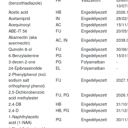
PA
Visszavont
türelmi
(benzothiadiazole)
10/07
Acetic acid
HB
Engedélyezett
2026.
Acetamiprid
IN
Engedélyezett
28/02
Acequinocyl
AC
Engedélyezett
15/11
ABE-IT 56
FU
Engedélyezett
20/05
Abamectin (aka
AC, IN
Engedélyezett
2038.
avermectin)
Quinolin-8-ol
FU
Engedélyezett
30/06
6-Benzyladenine
PG
Engedélyezett
15/01
3-decen-2-one
PG
Folyamatban
-
24-Epibrassinolide
EL
Folyamatban
-
2-Phenylphenol (incl.
sodium salt
FU
Engedélyezett
2027.
orthophenyl phenol)
2,5-Dichlorobenzoic
FU, PG
Engedélyezett
2026.
acid methylester
2,4-DB
HB
Engedélyezett
31/10
2,4-D
HB, PG
Engedélyezett
31/12
1-Naphthylacetic
PG
Engedélyezett
30/11
acid (1-NAA)