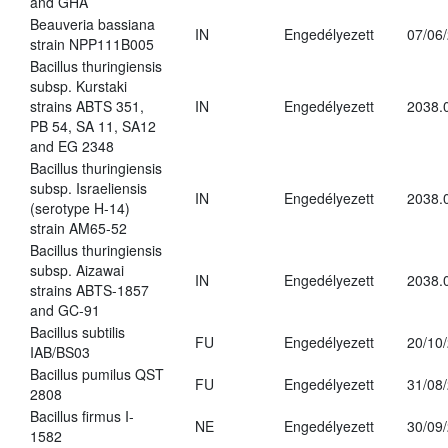
and GHA
Beauveria bassiana
IN
Engedélyezett
07/06
strain NPP111B005
Bacillus thuringiensis
subsp. Kurstaki
strains ABTS 351,
IN
Engedélyezett
2038.
PB 54, SA 11, SA12
and EG 2348
Bacillus thuringiensis
subsp. Israeliensis
IN
Engedélyezett
2038.
(serotype H-14)
strain AM65-52
Bacillus thuringiensis
subsp. Aizawai
IN
Engedélyezett
2038.
strains ABTS-1857
and GC-91
Bacillus subtilis
FU
Engedélyezett
20/10
IAB/BS03
Bacillus pumilus QST
FU
Engedélyezett
31/08
2808
Bacillus firmus I-
NE
Engedélyezett
30/09
1582