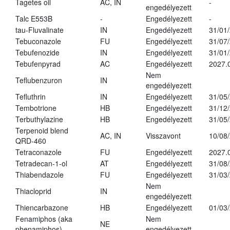
Tagetes oil
AC, IN
-
engedélyezett
Talc E553B
-
Engedélyezett
-
tau-Fluvalinate
IN
Engedélyezett
31/01
Tebuconazole
FU
Engedélyezett
31/07
Tebufenozide
IN
Engedélyezett
31/01
Tebufenpyrad
AC
Engedélyezett
2027.
Nem
Teflubenzuron
IN
engedélyezett
Tefluthrin
IN
Engedélyezett
31/05
Tembotrione
HB
Engedélyezett
31/12
Terbuthylazine
HB
Engedélyezett
31/05
Terpenoid blend
AC, IN
Visszavont
10/08
QRD-460
Tetraconazole
FU
Engedélyezett
2027.
Tetradecan-1-ol
AT
Engedélyezett
31/08
Thiabendazole
FU
Engedélyezett
31/03
Nem
Thiacloprid
IN
engedélyezett
Thiencarbazone
HB
Engedélyezett
01/03
Fenamiphos (aka
Nem
NE
phenamiphos)
engedélyezett