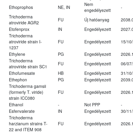
Nem
Ethoprophos
NE, IN
-
engedélyezett
Trichoderma
FU
Új hatóanyag
2038.
atroviride AGR2
Etofenprox
IN
Engedélyezett
2027.
Trichoderma
atroviride strain I-
FU
Engedélyezett
15/10
1237
Ethylene
PG
Engedélyezett
2026.
Trichoderma
FU
Engedélyezett
06/07
atroviride strain SC1
Ethofumesate
HB
Engedélyezett
31/10
Ethephon
PG
Engedélyezett
2039.
Trichoderma gamsii
(formerly T. viride)
FU
Engedélyezett
2026.
strain ICC080
Ethanol
-
Not PPP
-
Esfenvalerate
IN
Engedélyezett
30/11
Trichoderma
harzianum strains T-
FU
Engedélyezett
2026.
22 and ITEM 908