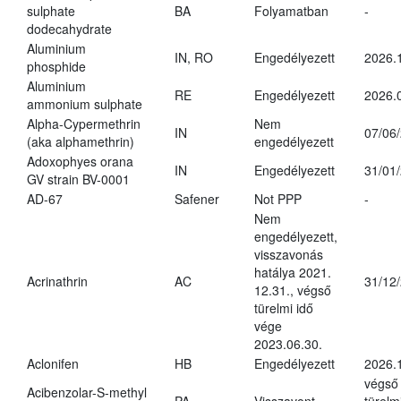
sulphate
BA
Folyamatban
-
dodecahydrate
Aluminium
IN, RO
Engedélyezett
2026.
phosphide
Aluminium
RE
Engedélyezett
2026.
ammonium sulphate
Alpha-Cypermethrin
Nem
IN
07/06
(aka alphamethrin)
engedélyezett
Adoxophyes orana
IN
Engedélyezett
31/01
GV strain BV-0001
AD-67
Safener
Not PPP
-
Nem
engedélyezett,
visszavonás
hatálya 2021.
Acrinathrin
AC
31/12
12.31., végső
türelmi idő
vége
2023.06.30.
Aclonifen
HB
Engedélyezett
2026.
végső
Acibenzolar-S-methyl