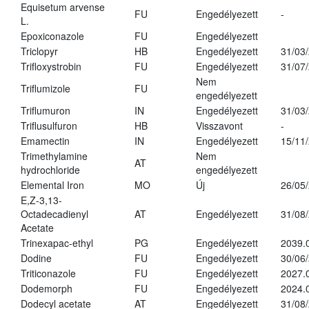
Equisetum arvense
FU
Engedélyezett
-
L.
Epoxiconazole
FU
Engedélyezett
Triclopyr
HB
Engedélyezett
31/03
Trifloxystrobin
FU
Engedélyezett
31/07
Nem
Triflumizole
FU
engedélyezett
Triflumuron
IN
Engedélyezett
31/03
Triflusulfuron
HB
Visszavont
-
Emamectin
IN
Engedélyezett
15/11
Trimethylamine
Nem
AT
hydrochloride
engedélyezett
Elemental Iron
MO
Új
26/05
E,Z-3,13-
Octadecadienyl
AT
Engedélyezett
31/08
Acetate
Trinexapac-ethyl
PG
Engedélyezett
2039.
Dodine
FU
Engedélyezett
30/06
Triticonazole
FU
Engedélyezett
2027.
Dodemorph
FU
Engedélyezett
2024.
Dodecyl acetate
AT
Engedélyezett
31/08