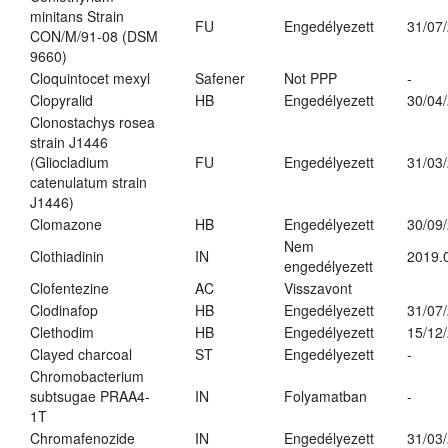
minitans Strain
FU
Engedélyezett
31/07
CON/M/91-08 (DSM
9660)
Cloquintocet mexyl
Safener
Not PPP
-
Clopyralid
HB
Engedélyezett
30/04
Clonostachys rosea
strain J1446
(Gliocladium
FU
Engedélyezett
31/03
catenulatum strain
J1446)
Clomazone
HB
Engedélyezett
30/09
Nem
Clothiadinin
IN
2019.
engedélyezett
Clofentezine
AC
Visszavont
Clodinafop
HB
Engedélyezett
31/07
Clethodim
HB
Engedélyezett
15/12
Clayed charcoal
ST
Engedélyezett
-
Chromobacterium
subtsugae PRAA4-
IN
Folyamatban
-
1T
Chromafenozide
IN
Engedélyezett
31/03