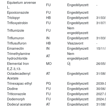
Equisetum arvense
FU
Engedélyezett
-
L.
Epoxiconazole
FU
Engedélyezett
Triclopyr
HB
Engedélyezett
31/03
Trifloxystrobin
FU
Engedélyezett
31/07
Nem
Triflumizole
FU
engedélyezett
Triflumuron
IN
Engedélyezett
31/03
Triflusulfuron
HB
Visszavont
-
Emamectin
IN
Engedélyezett
15/11
Trimethylamine
Nem
AT
hydrochloride
engedélyezett
Elemental Iron
MO
Új
26/05
E,Z-3,13-
Octadecadienyl
AT
Engedélyezett
31/08
Acetate
Trinexapac-ethyl
PG
Engedélyezett
2039.
Dodine
FU
Engedélyezett
30/06
Triticonazole
FU
Engedélyezett
2027.
Dodemorph
FU
Engedélyezett
2024.
Dodecyl acetate
AT
Engedélyezett
31/08