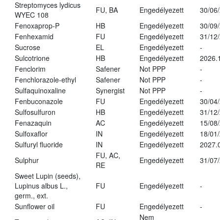
Streptomyces lydicus
FU, BA
Engedélyezett
30/06
WYEC 108
Fenoxaprop-P
HB
Engedélyezett
30/09
Fenhexamid
FU
Engedélyezett
31/12
Sucrose
EL
Engedélyezett
-
Sulcotrione
HB
Engedélyezett
2026.
Fenclorim
Safener
Not PPP
-
Fenchlorazole-ethyl
Safener
Not PPP
-
Sulfaquinoxaline
Synergist
Not PPP
-
Fenbuconazole
FU
Engedélyezett
30/04
Sulfosulfuron
HB
Engedélyezett
31/12
Fenazaquin
AC
Engedélyezett
15/08
Sulfoxaflor
IN
Engedélyezett
18/01
Sulfuryl fluoride
IN
Engedélyezett
2027.
FU, AC,
Sulphur
Engedélyezett
31/07
RE
Sweet Lupin (seeds),
Lupinus albus L.,
FU
Engedélyezett
-
germ., ext.
Sunflower oil
FU
Engedélyezett
-
Nem