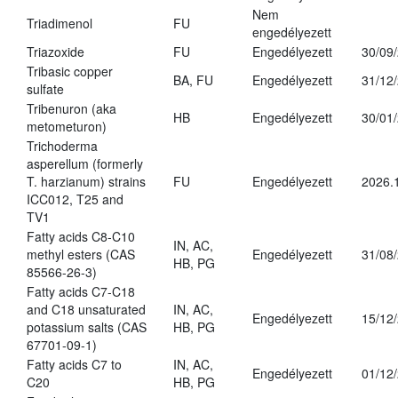
Nem
Triadimenol
FU
engedélyezett
Triazoxide
FU
Engedélyezett
30/09
Tribasic copper
BA, FU
Engedélyezett
31/12
sulfate
Tribenuron (aka
HB
Engedélyezett
30/01
metometuron)
Trichoderma
asperellum (formerly
T. harzianum) strains
FU
Engedélyezett
2026.
ICC012, T25 and
TV1
Fatty acids C8-C10
IN, AC,
methyl esters (CAS
Engedélyezett
31/08
HB, PG
85566-26-3)
Fatty acids C7-C18
and C18 unsaturated
IN, AC,
Engedélyezett
15/12
potassium salts (CAS
HB, PG
67701-09-1)
Fatty acids C7 to
IN, AC,
Engedélyezett
01/12
C20
HB, PG