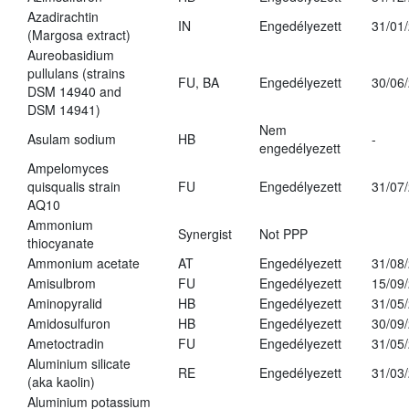
Azadirachtin
IN
Engedélyezett
31/01
(Margosa extract)
Aureobasidium
pullulans (strains
FU, BA
Engedélyezett
30/06
DSM 14940 and
DSM 14941)
Nem
Asulam sodium
HB
-
engedélyezett
Ampelomyces
quisqualis strain
FU
Engedélyezett
31/07
AQ10
Ammonium
Synergist
Not PPP
thiocyanate
Ammonium acetate
AT
Engedélyezett
31/08
Amisulbrom
FU
Engedélyezett
15/09
Aminopyralid
HB
Engedélyezett
31/05
Amidosulfuron
HB
Engedélyezett
30/09
Ametoctradin
FU
Engedélyezett
31/05
Aluminium silicate
RE
Engedélyezett
31/03
(aka kaolin)
Aluminium potassium