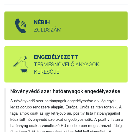
NÉBIH
ZÖLDSZÁM
ENGEDÉLYEZETT
TERMÉSNÖVELŐ ANYAGOK
KERESŐJE
Növényvédő szer hatóanyagok engedélyezése
A növényvédő szer hatóanyagok engedélyezése a világ egyik
legszigorúbb rendszere alapján, Európai Uniós szinten történik. A
tagállamok csak az így létrejövő ún. pozitív lista hatóanyagaiból
készített növényvédő szereket engedélyezhetik. A pozitív listán a
hatóanyag csak a vonatkozó EU rendeletben meghatározott ideig
(általában 7-15 évig) maradhat, utána felül kell vizsgálni. A