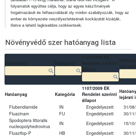
folyamatok együttes célja, hogy az egyes készítmények
forgalmazását és felhasználását oly módon szabályozzák, hogy az
ember és környezete veszélyeztetésének kockázatát kizárják,
illetve a lehető legkisebbre csökkentsék.
Növényvédő szer hatóanyag lista
1107/2009 EK
Hatóan
Hatóanyag
Kategória
Rendelet szerinti
lejárati 
állapot
1107/2009 EK
Hatóan
Hatóanyag
Kategória
Rendelet szerinti
lejárati 
állapot
Flubendiamide
IN
Engedélyezett
31/08
Fluazinam
FU
Engedélyezett
30/11
Spodoptera littoralis
IN
Engedélyezett
15/10
nucleopolyhedrovirus
Fluazifop-P
HB
Engedélyezett
30/11