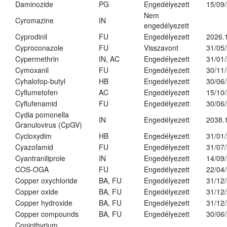
Daminozide
PG
Engedélyezett
15/09
Nem
Cyromazine
IN
engedélyezett
Cyprodinil
FU
Engedélyezett
2026.
Cyproconazole
FU
Visszavont
31/05
Cypermethrin
IN, AC
Engedélyezett
31/01
Cymoxanil
FU
Engedélyezett
30/11
Cyhalofop-butyl
HB
Engedélyezett
30/06
Cyflumetofen
AC
Engedélyezett
15/10
Cyflufenamid
FU
Engedélyezett
30/06
Cydia pomonella
IN
Engedélyezett
2038.
Granulovirus (CpGV)
Cycloxydim
HB
Engedélyezett
31/01
Cyazofamid
FU
Engedélyezett
31/07
Cyantraniliprole
IN
Engedélyezett
14/09
COS-OGA
FU
Engedélyezett
22/04
Copper oxychloride
BA, FU
Engedélyezett
31/12
Copper oxide
BA, FU
Engedélyezett
31/12
Copper hydroxide
BA, FU
Engedélyezett
31/12
Copper compounds
BA, FU
Engedélyezett
30/06
Coniothyrium