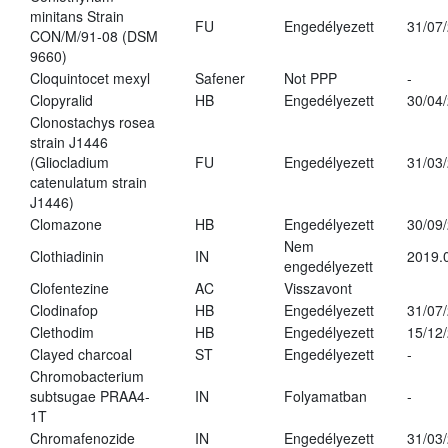
minitans Strain
FU
Engedélyezett
31/07
CON/M/91-08 (DSM
9660)
Cloquintocet mexyl
Safener
Not PPP
-
Clopyralid
HB
Engedélyezett
30/04
Clonostachys rosea
strain J1446
(Gliocladium
FU
Engedélyezett
31/03
catenulatum strain
J1446)
Clomazone
HB
Engedélyezett
30/09
Nem
Clothiadinin
IN
2019.
engedélyezett
Clofentezine
AC
Visszavont
Clodinafop
HB
Engedélyezett
31/07
Clethodim
HB
Engedélyezett
15/12
Clayed charcoal
ST
Engedélyezett
-
Chromobacterium
subtsugae PRAA4-
IN
Folyamatban
-
1T
Chromafenozide
IN
Engedélyezett
31/03