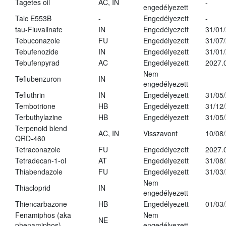
Tagetes oil
AC, IN
-
engedélyezett
Talc E553B
-
Engedélyezett
-
tau-Fluvalinate
IN
Engedélyezett
31/01
Tebuconazole
FU
Engedélyezett
31/07
Tebufenozide
IN
Engedélyezett
31/01
Tebufenpyrad
AC
Engedélyezett
2027.
Nem
Teflubenzuron
IN
engedélyezett
Tefluthrin
IN
Engedélyezett
31/05
Tembotrione
HB
Engedélyezett
31/12
Terbuthylazine
HB
Engedélyezett
31/05
Terpenoid blend
AC, IN
Visszavont
10/08
QRD-460
Tetraconazole
FU
Engedélyezett
2027.
Tetradecan-1-ol
AT
Engedélyezett
31/08
Thiabendazole
FU
Engedélyezett
31/03
Nem
Thiacloprid
IN
engedélyezett
Thiencarbazone
HB
Engedélyezett
01/03
Fenamiphos (aka
Nem
NE
phenamiphos)
engedélyezett