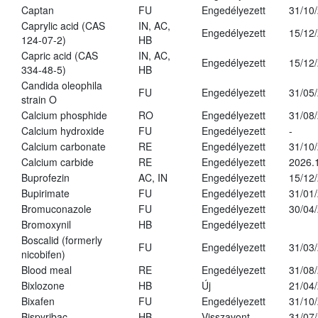
Captan
FU
Engedélyezett
31/10
Caprylic acid (CAS
IN, AC,
Engedélyezett
15/12
124-07-2)
HB
Capric acid (CAS
IN, AC,
Engedélyezett
15/12
334-48-5)
HB
Candida oleophila
FU
Engedélyezett
31/05
strain O
Calcium phosphide
RO
Engedélyezett
31/08
Calcium hydroxide
FU
Engedélyezett
-
Calcium carbonate
RE
Engedélyezett
31/10
Calcium carbide
RE
Engedélyezett
2026.
Buprofezin
AC, IN
Engedélyezett
15/12
Bupirimate
FU
Engedélyezett
31/01
Bromuconazole
FU
Engedélyezett
30/04
Bromoxynil
HB
Engedélyezett
Boscalid (formerly
FU
Engedélyezett
31/03
nicobifen)
Blood meal
RE
Engedélyezett
31/08
Bixlozone
HB
Új
21/04
Bixafen
FU
Engedélyezett
31/10
Bispyribac
HB
Visszavont
31/07