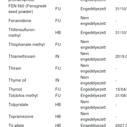
FEN 560 (Fenugreek
FU
Engedélyezett
31/10
seed powder)
Nem
Fenamidone
FU
-
engedélyezett
Thifensulfuron-
HB
Engedélyezett
31/10
methyl
Nem
Thiophanate-methyl
FU
engedélyezett
Nem
Thiamethoxam
IN
2019.
engedélyezett
Nem
Thiram
FU
-
engedélyezett
Nem
Thyme oil
IN
-
engedélyezett
Thymol
FU
Engedélyezett
15/04
Tolclofos-methyl
FU
Engedélyezett
31/08
Nem
Tolpyralate
HB
-
engedélyezett
Nem
Topramezone
HB
-
engedélyezett
Tri-allate
HB
Engedélyezett
2027.