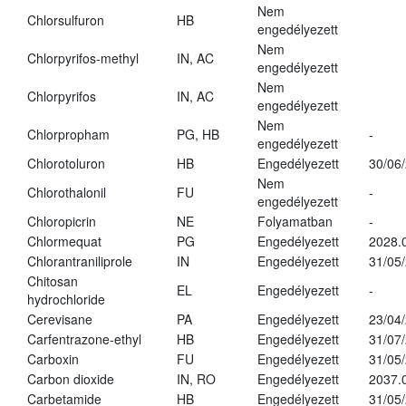
Nem
Chlorsulfuron
HB
engedélyezett
Nem
Chlorpyrifos-methyl
IN, AC
engedélyezett
Nem
Chlorpyrifos
IN, AC
engedélyezett
Nem
Chlorpropham
PG, HB
-
engedélyezett
Chlorotoluron
HB
Engedélyezett
30/06
Nem
Chlorothalonil
FU
-
engedélyezett
Chloropicrin
NE
Folyamatban
-
Chlormequat
PG
Engedélyezett
2028.
Chlorantraniliprole
IN
Engedélyezett
31/05
Chitosan
EL
Engedélyezett
-
hydrochloride
Cerevisane
PA
Engedélyezett
23/04
Carfentrazone-ethyl
HB
Engedélyezett
31/07
Carboxin
FU
Engedélyezett
31/05
Carbon dioxide
IN, RO
Engedélyezett
2037.
Carbetamide
HB
Engedélyezett
31/05