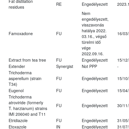
Fat distilation
RE
Engedélyezett
2023.
residues
Nem
engedélyezett,
visszavonás
hatálya 2022.
Famoxadone
FU
16/03
03.16., végső
türelmi idő
vége
2022.09.16.
Extract from tea tree
FU
Engedélyezett
15/12
Extender
Synergist
Not PPP
-
Trichoderma
asperellum (strain
FU
Engedélyezett
15/10
T34)
Eugenol
FU
Engedélyezett
15/04
Trichoderma
atroviride (formerly
FU
Engedélyezett
30/11
T. harzianum) strains
IMI 206040 and T11
Etridiazole
FU
Engedélyezett
31/05
Etoxazole
IN
Engedélyezett
31/07