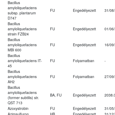
Bacillus
amyloliquefaciens
FU
Engedélyezett
31/08
subsp. plantarum
D747
Bacillus
amyloliquefaciens
FU
Engedélyezett
01/06
strain FZB24
Bacillus
amyloliquefaciens
FU
Engedélyezett
16/09
MBI 600
Bacillus
amyloliquefaciens IT-
FU
Folyamatban
-
45
Bacillus
amyloliquefaciens
FU
Folyamatban
27/09
AH2
Bacillus
amyloliquefaciens
BA, FU
Engedélyezett
2038.
(former subtilis) str.
QST 713
Azoxystrobin
FU
Engedélyezett
31/05
Azimsulfuron
HB
Engedélyezett
31/12