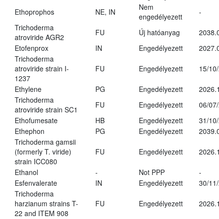
Nem
Ethoprophos
NE, IN
-
engedélyezett
Trichoderma
FU
Új hatóanyag
2038.
atroviride AGR2
Etofenprox
IN
Engedélyezett
2027.
Trichoderma
atroviride strain I-
FU
Engedélyezett
15/10
1237
Ethylene
PG
Engedélyezett
2026.
Trichoderma
FU
Engedélyezett
06/07
atroviride strain SC1
Ethofumesate
HB
Engedélyezett
31/10
Ethephon
PG
Engedélyezett
2039.
Trichoderma gamsii
(formerly T. viride)
FU
Engedélyezett
2026.
strain ICC080
Ethanol
-
Not PPP
-
Esfenvalerate
IN
Engedélyezett
30/11
Trichoderma
harzianum strains T-
FU
Engedélyezett
2026.
22 and ITEM 908