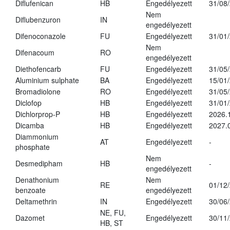
Diflufenican
HB
Engedélyezett
31/08
Nem
Diflubenzuron
IN
engedélyezett
Difenoconazole
FU
Engedélyezett
31/01
Nem
Difenacoum
RO
engedélyezett
Diethofencarb
FU
Engedélyezett
31/05
Aluminium sulphate
BA
Engedélyezett
15/01
Bromadiolone
RO
Engedélyezett
31/05
Diclofop
HB
Engedélyezett
31/01
Dichlorprop-P
HB
Engedélyezett
2026.
Dicamba
HB
Engedélyezett
2027.
Diammonium
AT
Engedélyezett
-
phosphate
Nem
Desmedipham
HB
-
engedélyezett
Denathonium
Nem
RE
01/12
benzoate
engedélyezett
Deltamethrin
IN
Engedélyezett
30/06
NE, FU,
Dazomet
Engedélyezett
30/11
HB, ST