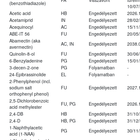
PA
Visszavont
türelmi
(benzothiadiazole)
10/07
Acetic acid
HB
Engedélyezett
2026.
Acetamiprid
IN
Engedélyezett
28/02
Acequinocyl
AC
Engedélyezett
15/11
ABE-IT 56
FU
Engedélyezett
20/05
Abamectin (aka
AC, IN
Engedélyezett
2038.
avermectin)
Quinolin-8-ol
FU
Engedélyezett
30/06
6-Benzyladenine
PG
Engedélyezett
15/01
3-decen-2-one
PG
Folyamatban
-
24-Epibrassinolide
EL
Folyamatban
-
2-Phenylphenol (incl.
sodium salt
FU
Engedélyezett
2027.
orthophenyl phenol)
2,5-Dichlorobenzoic
FU, PG
Engedélyezett
2026.
acid methylester
2,4-DB
HB
Engedélyezett
31/10
2,4-D
HB, PG
Engedélyezett
31/12
1-Naphthylacetic
PG
Engedélyezett
30/11
acid (1-NAA)