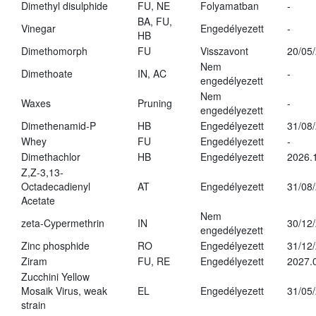
Dimethyl disulphide
FU, NE
Folyamatban
-
BA, FU,
Vinegar
Engedélyezett
-
HB
Dimethomorph
FU
Visszavont
20/05
Nem
Dimethoate
IN, AC
-
engedélyezett
Nem
Waxes
Pruning
-
engedélyezett
Dimethenamid-P
HB
Engedélyezett
31/08
Whey
FU
Engedélyezett
-
Dimethachlor
HB
Engedélyezett
2026.
Z,Z-3,13-
Octadecadienyl
AT
Engedélyezett
31/08
Acetate
Nem
zeta-Cypermethrin
IN
30/12
engedélyezett
Zinc phosphide
RO
Engedélyezett
31/12
Ziram
FU, RE
Engedélyezett
2027.
Zucchini Yellow
Mosaik Virus, weak
EL
Engedélyezett
31/05
strain