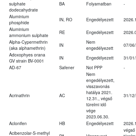
sulphate
BA
Folyamatban
-
dodecahydrate
Aluminium
IN, RO
Engedélyezett
2026.
phosphide
Aluminium
RE
Engedélyezett
2026.
ammonium sulphate
Alpha-Cypermethrin
Nem
IN
07/06
(aka alphamethrin)
engedélyezett
Adoxophyes orana
IN
Engedélyezett
31/01
GV strain BV-0001
AD-67
Safener
Not PPP
-
Nem
engedélyezett,
visszavonás
hatálya 2021.
Acrinathrin
AC
31/12
12.31., végső
türelmi idő
vége
2023.06.30.
Aclonifen
HB
Engedélyezett
2026.
végső
Acibenzolar-S-methyl