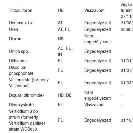
végső
Tritosulforon
HB
Visszavont
türelmi
07/11
Dodecan-1-ol
AT
Engedélyezett
31/08
Urea
AT, FU
Engedélyezett
2039.
Nem
Diuron
HB
engedélyezett
AC, FU,
Urtica spp.
Engedélyezett
-
IN
Dithianon
FU
Engedélyezett
31/01
Disodium
FU
Engedélyezett
31/07
phosphonate
Valifenalate (formerly
FU
Engedélyezett
01/03
Valiphenal)
Nem
Diquat (dibromide)
HB, DE
-
engedélyezett
Dimoxystrobin
FU
Visszavont
-
Verticillium albo-
atrum (formerly
FU
Engedélyezett
31/10
Verticillium dahliae)
strain WCS850