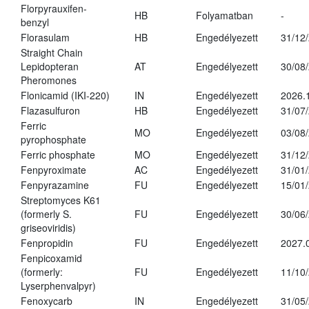
Florpyrauxifen-
HB
Folyamatban
-
benzyl
Florasulam
HB
Engedélyezett
31/12
Straight Chain
Lepidopteran
AT
Engedélyezett
30/08
Pheromones
Flonicamid (IKI-220)
IN
Engedélyezett
2026.
Flazasulfuron
HB
Engedélyezett
31/07
Ferric
MO
Engedélyezett
03/08
pyrophosphate
Ferric phosphate
MO
Engedélyezett
31/12
Fenpyroximate
AC
Engedélyezett
31/01
Fenpyrazamine
FU
Engedélyezett
15/01
Streptomyces K61
(formerly S.
FU
Engedélyezett
30/06
griseoviridis)
Fenpropidin
FU
Engedélyezett
2027.
Fenpicoxamid
(formerly:
FU
Engedélyezett
11/10
Lyserphenvalpyr)
Fenoxycarb
IN
Engedélyezett
31/05