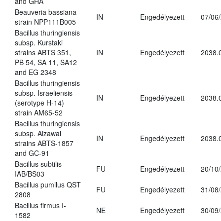
and GHA
Beauveria bassiana
IN
Engedélyezett
07/06
strain NPP111B005
Bacillus thuringiensis
subsp. Kurstaki
strains ABTS 351,
IN
Engedélyezett
2038.
PB 54, SA 11, SA12
and EG 2348
Bacillus thuringiensis
subsp. Israeliensis
IN
Engedélyezett
2038.
(serotype H-14)
strain AM65-52
Bacillus thuringiensis
subsp. Aizawai
IN
Engedélyezett
2038.
strains ABTS-1857
and GC-91
Bacillus subtilis
FU
Engedélyezett
20/10
IAB/BS03
Bacillus pumilus QST
FU
Engedélyezett
31/08
2808
Bacillus firmus I-
NE
Engedélyezett
30/09
1582