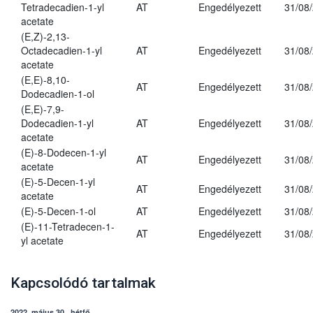
Tetradecadien-1-yl
AT
Engedélyezett
31/08
acetate
(E,Z)-2,13-
Octadecadien-1-yl
AT
Engedélyezett
31/08
acetate
(E,E)-8,10-
AT
Engedélyezett
31/08
Dodecadien-1-ol
(E,E)-7,9-
Dodecadien-1-yl
AT
Engedélyezett
31/08
acetate
(E)-8-Dodecen-1-yl
AT
Engedélyezett
31/08
acetate
(E)-5-Decen-1-yl
AT
Engedélyezett
31/08
acetate
(E)-5-Decen-1-ol
AT
Engedélyezett
31/08
(E)-11-Tetradecen-1-
AT
Engedélyezett
31/08
yl acetate
Kapcsolódó tartalmak
2022. május 30., hétfő