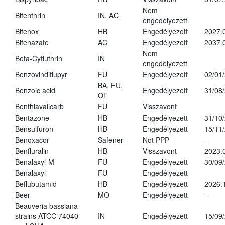
Nem
Bifenthrin
IN, AC
engedélyezett
Bifenox
HB
Engedélyezett
2027.
Bifenazate
AC
Engedélyezett
2037.
Nem
Beta-Cyfluthrin
IN
engedélyezett
Benzovindiflupyr
FU
Engedélyezett
02/01
BA, FU,
Benzoic acid
Engedélyezett
31/08
OT
Benthiavalicarb
FU
Visszavont
Bentazone
HB
Engedélyezett
31/10
Bensulfuron
HB
Engedélyezett
15/11
Benoxacor
Safener
Not PPP
-
Benfluralin
HB
Visszavont
2023.
Benalaxyl-M
FU
Engedélyezett
30/09
Benalaxyl
FU
Engedélyezett
Beflubutamid
HB
Engedélyezett
2026.
Beer
MO
Engedélyezett
-
Beauveria bassiana
strains ATCC 74040
IN
Engedélyezett
15/09