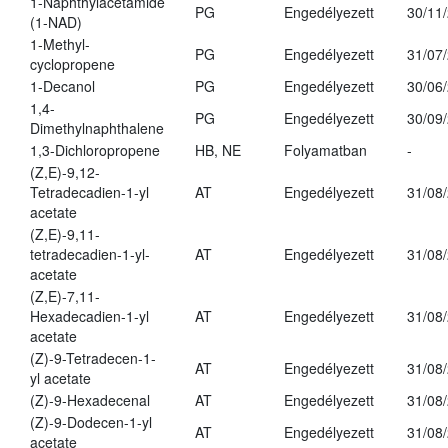
1-Naphthylacetamide
PG
Engedélyezett
30/11
(1-NAD)
1-Methyl-
PG
Engedélyezett
31/07
cyclopropene
1-Decanol
PG
Engedélyezett
30/06
1,4-
PG
Engedélyezett
30/09
Dimethylnaphthalene
1,3-Dichloropropene
HB, NE
Folyamatban
-
(Z,E)-9,12-
Tetradecadien-1-yl
AT
Engedélyezett
31/08
acetate
(Z,E)-9,11-
tetradecadien-1-yl-
AT
Engedélyezett
31/08
acetate
(Z,E)-7,11-
Hexadecadien-1-yl
AT
Engedélyezett
31/08
acetate
(Z)-9-Tetradecen-1-
AT
Engedélyezett
31/08
yl acetate
(Z)-9-Hexadecenal
AT
Engedélyezett
31/08
(Z)-9-Dodecen-1-yl
AT
Engedélyezett
31/08
acetate