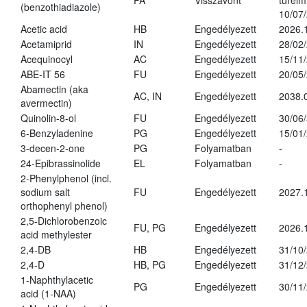
PA
Visszavont
türelmi
(benzothiadiazole)
10/07
Acetic acid
HB
Engedélyezett
2026.
Acetamiprid
IN
Engedélyezett
28/02
Acequinocyl
AC
Engedélyezett
15/11
ABE-IT 56
FU
Engedélyezett
20/05
Abamectin (aka
AC, IN
Engedélyezett
2038.
avermectin)
Quinolin-8-ol
FU
Engedélyezett
30/06
6-Benzyladenine
PG
Engedélyezett
15/01
3-decen-2-one
PG
Folyamatban
-
24-Epibrassinolide
EL
Folyamatban
-
2-Phenylphenol (incl.
sodium salt
FU
Engedélyezett
2027.
orthophenyl phenol)
2,5-Dichlorobenzoic
FU, PG
Engedélyezett
2026.
acid methylester
2,4-DB
HB
Engedélyezett
31/10
2,4-D
HB, PG
Engedélyezett
31/12
1-Naphthylacetic
PG
Engedélyezett
30/11
acid (1-NAA)