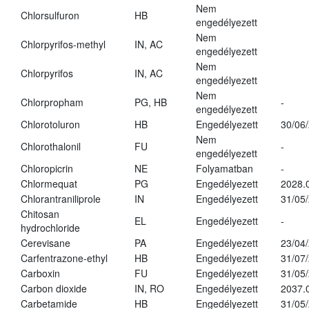
Nem
Chlorsulfuron
HB
engedélyezett
Nem
Chlorpyrifos-methyl
IN, AC
engedélyezett
Nem
Chlorpyrifos
IN, AC
engedélyezett
Nem
Chlorpropham
PG, HB
-
engedélyezett
Chlorotoluron
HB
Engedélyezett
30/06
Nem
Chlorothalonil
FU
-
engedélyezett
Chloropicrin
NE
Folyamatban
-
Chlormequat
PG
Engedélyezett
2028.
Chlorantraniliprole
IN
Engedélyezett
31/05
Chitosan
EL
Engedélyezett
-
hydrochloride
Cerevisane
PA
Engedélyezett
23/04
Carfentrazone-ethyl
HB
Engedélyezett
31/07
Carboxin
FU
Engedélyezett
31/05
Carbon dioxide
IN, RO
Engedélyezett
2037.
Carbetamide
HB
Engedélyezett
31/05