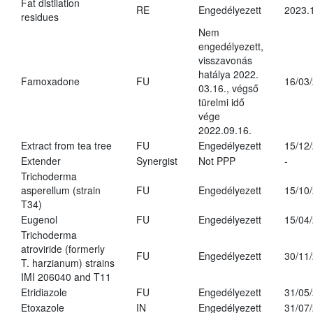
Fat distilation
RE
Engedélyezett
2023.
residues
Nem
engedélyezett,
visszavonás
hatálya 2022.
Famoxadone
FU
16/03
03.16., végső
türelmi idő
vége
2022.09.16.
Extract from tea tree
FU
Engedélyezett
15/12
Extender
Synergist
Not PPP
-
Trichoderma
asperellum (strain
FU
Engedélyezett
15/10
T34)
Eugenol
FU
Engedélyezett
15/04
Trichoderma
atroviride (formerly
FU
Engedélyezett
30/11
T. harzianum) strains
IMI 206040 and T11
Etridiazole
FU
Engedélyezett
31/05
Etoxazole
IN
Engedélyezett
31/07