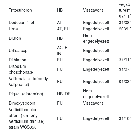
végső
Tritosulforon
HB
Visszavont
türelmi
07/11
Dodecan-1-ol
AT
Engedélyezett
31/08
Urea
AT, FU
Engedélyezett
2039.
Nem
Diuron
HB
engedélyezett
AC, FU,
Urtica spp.
Engedélyezett
-
IN
Dithianon
FU
Engedélyezett
31/01
Disodium
FU
Engedélyezett
31/07
phosphonate
Valifenalate (formerly
FU
Engedélyezett
01/03
Valiphenal)
Nem
Diquat (dibromide)
HB, DE
-
engedélyezett
Dimoxystrobin
FU
Visszavont
-
Verticillium albo-
atrum (formerly
FU
Engedélyezett
31/10
Verticillium dahliae)
strain WCS850