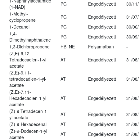
1-Naphthylacetamide
PG
Engedélyezett
30/11
(1-NAD)
1-Methyl-
PG
Engedélyezett
31/07
cyclopropene
1-Decanol
PG
Engedélyezett
30/06
1,4-
PG
Engedélyezett
30/09
Dimethylnaphthalene
1,3-Dichloropropene
HB, NE
Folyamatban
-
(Z,E)-9,12-
Tetradecadien-1-yl
AT
Engedélyezett
31/08
acetate
(Z,E)-9,11-
tetradecadien-1-yl-
AT
Engedélyezett
31/08
acetate
(Z,E)-7,11-
Hexadecadien-1-yl
AT
Engedélyezett
31/08
acetate
(Z)-9-Tetradecen-1-
AT
Engedélyezett
31/08
yl acetate
(Z)-9-Hexadecenal
AT
Engedélyezett
31/08
(Z)-9-Dodecen-1-yl
AT
Engedélyezett
31/08
acetate