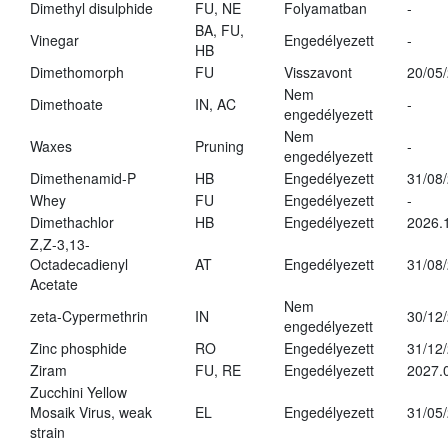
Dimethyl disulphide
FU, NE
Folyamatban
-
BA, FU,
Vinegar
Engedélyezett
-
HB
Dimethomorph
FU
Visszavont
20/05
Nem
Dimethoate
IN, AC
-
engedélyezett
Nem
Waxes
Pruning
-
engedélyezett
Dimethenamid-P
HB
Engedélyezett
31/08
Whey
FU
Engedélyezett
-
Dimethachlor
HB
Engedélyezett
2026.
Z,Z-3,13-
Octadecadienyl
AT
Engedélyezett
31/08
Acetate
Nem
zeta-Cypermethrin
IN
30/12
engedélyezett
Zinc phosphide
RO
Engedélyezett
31/12
Ziram
FU, RE
Engedélyezett
2027.
Zucchini Yellow
Mosaik Virus, weak
EL
Engedélyezett
31/05
strain