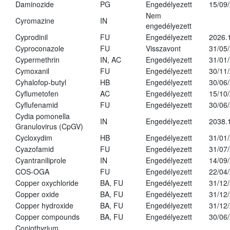
Daminozide
PG
Engedélyezett
15/09
Nem
Cyromazine
IN
engedélyezett
Cyprodinil
FU
Engedélyezett
2026.
Cyproconazole
FU
Visszavont
31/05
Cypermethrin
IN, AC
Engedélyezett
31/01
Cymoxanil
FU
Engedélyezett
30/11
Cyhalofop-butyl
HB
Engedélyezett
30/06
Cyflumetofen
AC
Engedélyezett
15/10
Cyflufenamid
FU
Engedélyezett
30/06
Cydia pomonella
IN
Engedélyezett
2038.
Granulovirus (CpGV)
Cycloxydim
HB
Engedélyezett
31/01
Cyazofamid
FU
Engedélyezett
31/07
Cyantraniliprole
IN
Engedélyezett
14/09
COS-OGA
FU
Engedélyezett
22/04
Copper oxychloride
BA, FU
Engedélyezett
31/12
Copper oxide
BA, FU
Engedélyezett
31/12
Copper hydroxide
BA, FU
Engedélyezett
31/12
Copper compounds
BA, FU
Engedélyezett
30/06
Coniothyrium