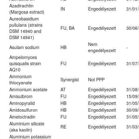
Azadirachtin
IN
Engedélyezett
31/01
(Margosa extract)
Aureobasidium
pullulans (strains
FU, BA
Engedélyezett
30/06
DSM 14940 and
DSM 14941)
Nem
Asulam sodium
HB
-
engedélyezett
Ampelomyces
quisqualis strain
FU
Engedélyezett
31/07
AQ10
Ammonium
Synergist
Not PPP
thiocyanate
Ammonium acetate
AT
Engedélyezett
31/08
Amisulbrom
FU
Engedélyezett
15/09
Aminopyralid
HB
Engedélyezett
31/05
Amidosulfuron
HB
Engedélyezett
30/09
Ametoctradin
FU
Engedélyezett
31/05
Aluminium silicate
RE
Engedélyezett
31/03
(aka kaolin)
Aluminium potassium