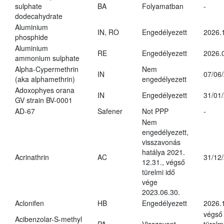
sulphate
BA
Folyamatban
-
dodecahydrate
Aluminium
IN, RO
Engedélyezett
2026.
phosphide
Aluminium
RE
Engedélyezett
2026.
ammonium sulphate
Alpha-Cypermethrin
Nem
IN
07/06
(aka alphamethrin)
engedélyezett
Adoxophyes orana
IN
Engedélyezett
31/01
GV strain BV-0001
AD-67
Safener
Not PPP
-
Nem
engedélyezett,
visszavonás
hatálya 2021.
Acrinathrin
AC
31/12
12.31., végső
türelmi idő
vége
2023.06.30.
Aclonifen
HB
Engedélyezett
2026.
végső
Acibenzolar-S-methyl