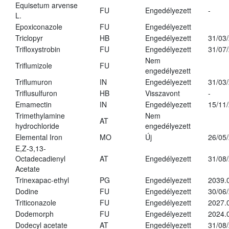
Equisetum arvense
FU
Engedélyezett
-
L.
Epoxiconazole
FU
Engedélyezett
Triclopyr
HB
Engedélyezett
31/03
Trifloxystrobin
FU
Engedélyezett
31/07
Nem
Triflumizole
FU
engedélyezett
Triflumuron
IN
Engedélyezett
31/03
Triflusulfuron
HB
Visszavont
-
Emamectin
IN
Engedélyezett
15/11
Trimethylamine
Nem
AT
hydrochloride
engedélyezett
Elemental Iron
MO
Új
26/05
E,Z-3,13-
Octadecadienyl
AT
Engedélyezett
31/08
Acetate
Trinexapac-ethyl
PG
Engedélyezett
2039.
Dodine
FU
Engedélyezett
30/06
Triticonazole
FU
Engedélyezett
2027.
Dodemorph
FU
Engedélyezett
2024.
Dodecyl acetate
AT
Engedélyezett
31/08