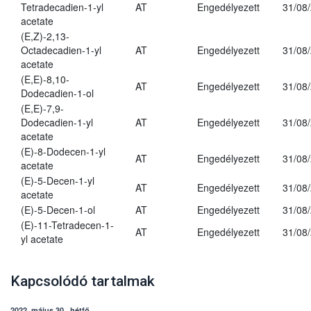
Tetradecadien-1-yl
AT
Engedélyezett
31/08
acetate
(E,Z)-2,13-
Octadecadien-1-yl
AT
Engedélyezett
31/08
acetate
(E,E)-8,10-
AT
Engedélyezett
31/08
Dodecadien-1-ol
(E,E)-7,9-
Dodecadien-1-yl
AT
Engedélyezett
31/08
acetate
(E)-8-Dodecen-1-yl
AT
Engedélyezett
31/08
acetate
(E)-5-Decen-1-yl
AT
Engedélyezett
31/08
acetate
(E)-5-Decen-1-ol
AT
Engedélyezett
31/08
(E)-11-Tetradecen-1-
AT
Engedélyezett
31/08
yl acetate
Kapcsolódó tartalmak
2022. május 30., hétfő