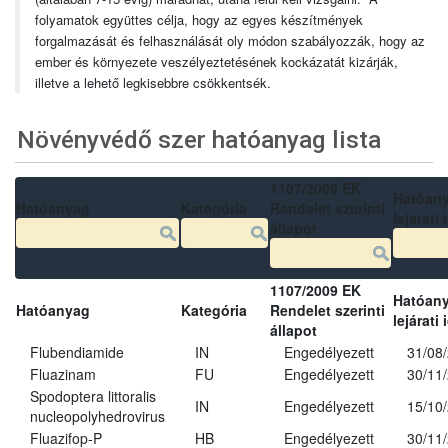
folyamatok együttes célja, hogy az egyes készítmények
forgalmazását és felhasználását oly módon szabályozzák, hogy az
ember és környezete veszélyeztetésének kockázatát kizárják,
illetve a lehető legkisebbre csökkentsék.
Növényvédő szer hatóanyag lista
1107/2009 EK
Hatóan
Hatóanyag
Kategória
Rendelet szerinti
lejárati 
állapot
1107/2009 EK
Hatóan
Hatóanyag
Kategória
Rendelet szerinti
lejárati 
állapot
Flubendiamide
IN
Engedélyezett
31/08
Fluazinam
FU
Engedélyezett
30/11
Spodoptera littoralis
IN
Engedélyezett
15/10
nucleopolyhedrovirus
Fluazifop-P
HB
Engedélyezett
30/11