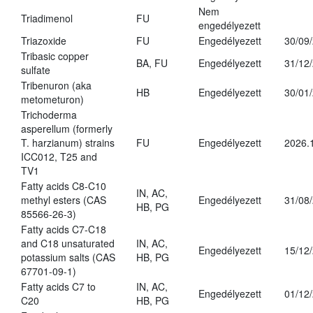
Nem
Triadimenol
FU
engedélyezett
Triazoxide
FU
Engedélyezett
30/09
Tribasic copper
BA, FU
Engedélyezett
31/12
sulfate
Tribenuron (aka
HB
Engedélyezett
30/01
metometuron)
Trichoderma
asperellum (formerly
T. harzianum) strains
FU
Engedélyezett
2026.
ICC012, T25 and
TV1
Fatty acids C8-C10
IN, AC,
methyl esters (CAS
Engedélyezett
31/08
HB, PG
85566-26-3)
Fatty acids C7-C18
and C18 unsaturated
IN, AC,
Engedélyezett
15/12
potassium salts (CAS
HB, PG
67701-09-1)
Fatty acids C7 to
IN, AC,
Engedélyezett
01/12
C20
HB, PG