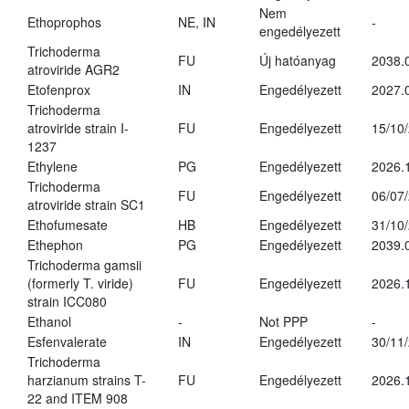
Nem
Ethoprophos
NE, IN
-
engedélyezett
Trichoderma
FU
Új hatóanyag
2038.
atroviride AGR2
Etofenprox
IN
Engedélyezett
2027.
Trichoderma
atroviride strain I-
FU
Engedélyezett
15/10
1237
Ethylene
PG
Engedélyezett
2026.
Trichoderma
FU
Engedélyezett
06/07
atroviride strain SC1
Ethofumesate
HB
Engedélyezett
31/10
Ethephon
PG
Engedélyezett
2039.
Trichoderma gamsii
(formerly T. viride)
FU
Engedélyezett
2026.
strain ICC080
Ethanol
-
Not PPP
-
Esfenvalerate
IN
Engedélyezett
30/11
Trichoderma
harzianum strains T-
FU
Engedélyezett
2026.
22 and ITEM 908