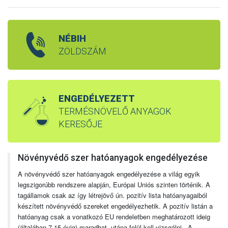
NÉBIH
ZÖLDSZÁM
ENGEDÉLYEZETT
TERMÉSNÖVELŐ ANYAGOK
KERESŐJE
Növényvédő szer hatóanyagok engedélyezése
A növényvédő szer hatóanyagok engedélyezése a világ egyik
legszigorúbb rendszere alapján, Európai Uniós szinten történik. A
tagállamok csak az így létrejövő ún. pozitív lista hatóanyagaiból
készített növényvédő szereket engedélyezhetik. A pozitív listán a
hatóanyag csak a vonatkozó EU rendeletben meghatározott ideig
(általában 7-15 évig) maradhat, utána felül kell vizsgálni. A