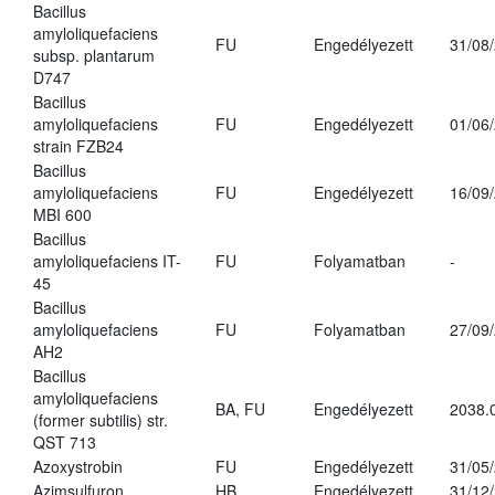
Bacillus
amyloliquefaciens
FU
Engedélyezett
31/08
subsp. plantarum
D747
Bacillus
amyloliquefaciens
FU
Engedélyezett
01/06
strain FZB24
Bacillus
amyloliquefaciens
FU
Engedélyezett
16/09
MBI 600
Bacillus
amyloliquefaciens IT-
FU
Folyamatban
-
45
Bacillus
amyloliquefaciens
FU
Folyamatban
27/09
AH2
Bacillus
amyloliquefaciens
BA, FU
Engedélyezett
2038.
(former subtilis) str.
QST 713
Azoxystrobin
FU
Engedélyezett
31/05
Azimsulfuron
HB
Engedélyezett
31/12