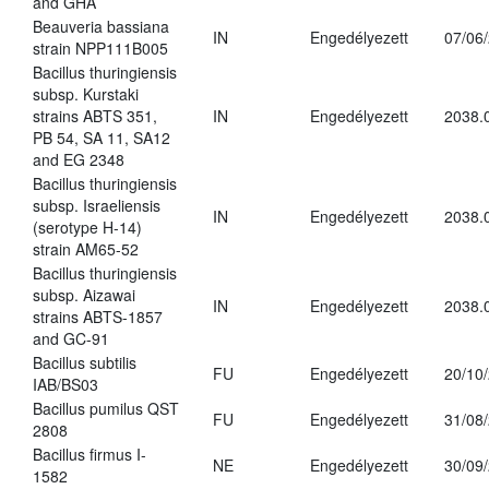
and GHA
Beauveria bassiana
IN
Engedélyezett
07/06
strain NPP111B005
Bacillus thuringiensis
subsp. Kurstaki
strains ABTS 351,
IN
Engedélyezett
2038.
PB 54, SA 11, SA12
and EG 2348
Bacillus thuringiensis
subsp. Israeliensis
IN
Engedélyezett
2038.
(serotype H-14)
strain AM65-52
Bacillus thuringiensis
subsp. Aizawai
IN
Engedélyezett
2038.
strains ABTS-1857
and GC-91
Bacillus subtilis
FU
Engedélyezett
20/10
IAB/BS03
Bacillus pumilus QST
FU
Engedélyezett
31/08
2808
Bacillus firmus I-
NE
Engedélyezett
30/09
1582