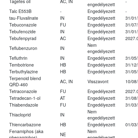
Tagetes oil
AC, IN
-
engedélyezett
Talc E553B
-
Engedélyezett
-
tau-Fluvalinate
IN
Engedélyezett
31/01
Tebuconazole
FU
Engedélyezett
31/07
Tebufenozide
IN
Engedélyezett
31/01
Tebufenpyrad
AC
Engedélyezett
2027.
Nem
Teflubenzuron
IN
engedélyezett
Tefluthrin
IN
Engedélyezett
31/05
Tembotrione
HB
Engedélyezett
31/12
Terbuthylazine
HB
Engedélyezett
31/05
Terpenoid blend
AC, IN
Visszavont
10/08
QRD-460
Tetraconazole
FU
Engedélyezett
2027.
Tetradecan-1-ol
AT
Engedélyezett
31/08
Thiabendazole
FU
Engedélyezett
31/03
Nem
Thiacloprid
IN
engedélyezett
Thiencarbazone
HB
Engedélyezett
01/03
Fenamiphos (aka
Nem
NE
phenamiphos)
engedélyezett