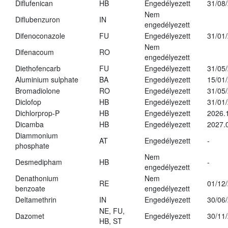
Diflufenican
HB
Engedélyezett
31/08
Nem
Diflubenzuron
IN
engedélyezett
Difenoconazole
FU
Engedélyezett
31/01
Nem
Difenacoum
RO
engedélyezett
Diethofencarb
FU
Engedélyezett
31/05
Aluminium sulphate
BA
Engedélyezett
15/01
Bromadiolone
RO
Engedélyezett
31/05
Diclofop
HB
Engedélyezett
31/01
Dichlorprop-P
HB
Engedélyezett
2026.
Dicamba
HB
Engedélyezett
2027.
Diammonium
AT
Engedélyezett
-
phosphate
Nem
Desmedipham
HB
-
engedélyezett
Denathonium
Nem
RE
01/12
benzoate
engedélyezett
Deltamethrin
IN
Engedélyezett
30/06
NE, FU,
Dazomet
Engedélyezett
30/11
HB, ST