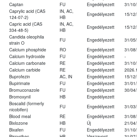
Captan
FU
Engedélyezett
31/10
Caprylic acid (CAS
IN, AC,
Engedélyezett
15/12
124-07-2)
HB
Capric acid (CAS
IN, AC,
Engedélyezett
15/12
334-48-5)
HB
Candida oleophila
FU
Engedélyezett
31/05
strain O
Calcium phosphide
RO
Engedélyezett
31/08
Calcium hydroxide
FU
Engedélyezett
-
Calcium carbonate
RE
Engedélyezett
31/10
Calcium carbide
RE
Engedélyezett
2026.
Buprofezin
AC, IN
Engedélyezett
15/12
Bupirimate
FU
Engedélyezett
31/01
Bromuconazole
FU
Engedélyezett
30/04
Bromoxynil
HB
Engedélyezett
Boscalid (formerly
FU
Engedélyezett
31/03
nicobifen)
Blood meal
RE
Engedélyezett
31/08
Bixlozone
HB
Új
21/04
Bixafen
FU
Engedélyezett
31/10
Bispyribac
HB
Visszavont
31/07