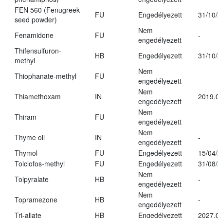
FEN 560 (Fenugreek
FU
Engedélyezett
31/10
seed powder)
Nem
Fenamidone
FU
-
engedélyezett
Thifensulfuron-
HB
Engedélyezett
31/10
methyl
Nem
Thiophanate-methyl
FU
engedélyezett
Nem
Thiamethoxam
IN
2019.
engedélyezett
Nem
Thiram
FU
-
engedélyezett
Nem
Thyme oil
IN
-
engedélyezett
Thymol
FU
Engedélyezett
15/04
Tolclofos-methyl
FU
Engedélyezett
31/08
Nem
Tolpyralate
HB
-
engedélyezett
Nem
Topramezone
HB
-
engedélyezett
Tri-allate
HB
Engedélyezett
2027.