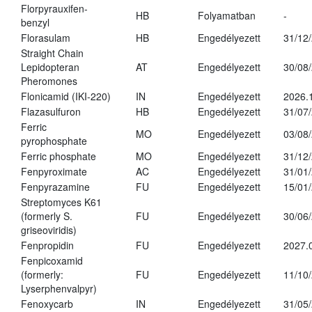
Florpyrauxifen-
HB
Folyamatban
-
benzyl
Florasulam
HB
Engedélyezett
31/12
Straight Chain
Lepidopteran
AT
Engedélyezett
30/08
Pheromones
Flonicamid (IKI-220)
IN
Engedélyezett
2026.
Flazasulfuron
HB
Engedélyezett
31/07
Ferric
MO
Engedélyezett
03/08
pyrophosphate
Ferric phosphate
MO
Engedélyezett
31/12
Fenpyroximate
AC
Engedélyezett
31/01
Fenpyrazamine
FU
Engedélyezett
15/01
Streptomyces K61
(formerly S.
FU
Engedélyezett
30/06
griseoviridis)
Fenpropidin
FU
Engedélyezett
2027.
Fenpicoxamid
(formerly:
FU
Engedélyezett
11/10
Lyserphenvalpyr)
Fenoxycarb
IN
Engedélyezett
31/05