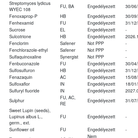
Streptomyces lydicus
FU, BA
Engedélyezett
30/06
WYEC 108
Fenoxaprop-P
HB
Engedélyezett
30/09
Fenhexamid
FU
Engedélyezett
31/12
Sucrose
EL
Engedélyezett
-
Sulcotrione
HB
Engedélyezett
2026.
Fenclorim
Safener
Not PPP
-
Fenchlorazole-ethyl
Safener
Not PPP
-
Sulfaquinoxaline
Synergist
Not PPP
-
Fenbuconazole
FU
Engedélyezett
30/04
Sulfosulfuron
HB
Engedélyezett
31/12
Fenazaquin
AC
Engedélyezett
15/08
Sulfoxaflor
IN
Engedélyezett
18/01
Sulfuryl fluoride
IN
Engedélyezett
2027.
FU, AC,
Sulphur
Engedélyezett
31/07
RE
Sweet Lupin (seeds),
Lupinus albus L.,
FU
Engedélyezett
-
germ., ext.
Sunflower oil
FU
Engedélyezett
-
Nem