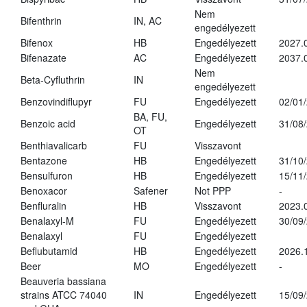
Nem
Bifenthrin
IN, AC
engedélyezett
Bifenox
HB
Engedélyezett
2027.
Bifenazate
AC
Engedélyezett
2037.
Nem
Beta-Cyfluthrin
IN
engedélyezett
Benzovindiflupyr
FU
Engedélyezett
02/01
BA, FU,
Benzoic acid
Engedélyezett
31/08
OT
Benthiavalicarb
FU
Visszavont
Bentazone
HB
Engedélyezett
31/10
Bensulfuron
HB
Engedélyezett
15/11
Benoxacor
Safener
Not PPP
-
Benfluralin
HB
Visszavont
2023.
Benalaxyl-M
FU
Engedélyezett
30/09
Benalaxyl
FU
Engedélyezett
Beflubutamid
HB
Engedélyezett
2026.
Beer
MO
Engedélyezett
-
Beauveria bassiana
strains ATCC 74040
IN
Engedélyezett
15/09