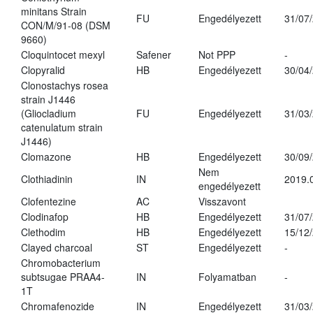
minitans Strain
FU
Engedélyezett
31/07
CON/M/91-08 (DSM
9660)
Cloquintocet mexyl
Safener
Not PPP
-
Clopyralid
HB
Engedélyezett
30/04
Clonostachys rosea
strain J1446
(Gliocladium
FU
Engedélyezett
31/03
catenulatum strain
J1446)
Clomazone
HB
Engedélyezett
30/09
Nem
Clothiadinin
IN
2019.
engedélyezett
Clofentezine
AC
Visszavont
Clodinafop
HB
Engedélyezett
31/07
Clethodim
HB
Engedélyezett
15/12
Clayed charcoal
ST
Engedélyezett
-
Chromobacterium
subtsugae PRAA4-
IN
Folyamatban
-
1T
Chromafenozide
IN
Engedélyezett
31/03