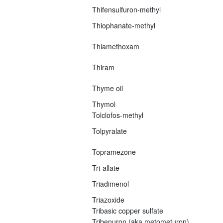
Thifensulfuron-methyl
Thiophanate-methyl
Thiamethoxam
Thiram
Thyme oil
Thymol
Tolclofos-methyl
Tolpyralate
Topramezone
Tri-allate
Triadimenol
Triazoxide
Tribasic copper sulfate
Tribenuron (aka metometuron)