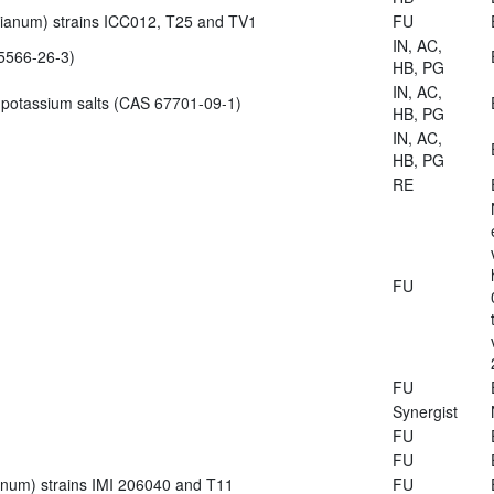
zianum) strains ICC012, T25 and TV1
FU
IN, AC,
5566-26-3)
HB, PG
IN, AC,
 potassium salts (CAS 67701-09-1)
HB, PG
IN, AC,
HB, PG
RE
FU
FU
Synergist
FU
FU
ianum) strains IMI 206040 and T11
FU