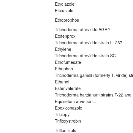
Etridiazole
Etoxazole
Ethoprophos
Trichoderma atroviride AGR2
Etofenprox
Trichoderma atroviride strain I-1237
Ethylene
Trichoderma atroviride strain SC1
Ethofumesate
Ethephon
Trichoderma gamsii (formerly T. viride) s
Ethanol
Esfenvalerate
Trichoderma harzianum strains T-22 and
Equisetum arvense L.
Epoxiconazole
Triclopyr
Trifloxystrobin
Triflumizole