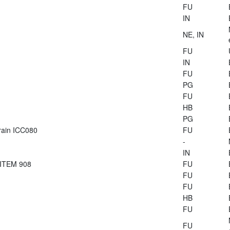
FU
IN
NE, IN
FU
IN
FU
PG
FU
HB
PG
train ICC080
FU
-
IN
 ITEM 908
FU
FU
FU
HB
FU
FU