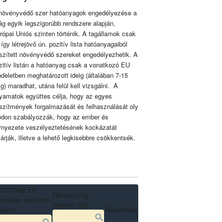
növényvédő szer hatóanyagok engedélyezése a
lág egyik legszigorúbb rendszere alapján,
rópai Uniós szinten történik. A tagállamok csak
 így létrejövő ún. pozitív lista hatóanyagaiból
szített növényvédő szereket engedélyezhetik. A
zitív listán a hatóanyag csak a vonatkozó EU
ndeletben meghatározott ideig (általában 7-15
ig) maradhat, utána felül kell vizsgálni. A
lyamatok együttes célja, hogy az egyes
szítmények forgalmazását és felhasználását oly
don szabályozzák, hogy az ember és
rnyezete veszélyeztetésének kockázatát
zárják, illetve a lehető legkisebbre csökkentsék.
07/2009 EK
Hatóanyag
ndelet szerinti
lejárati idő
lapot
Részletek