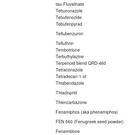
tau-Fluvalinate
Tebuconazole
Tebufenozide
Tebufenpyrad
Teflubenzuron
Tefluthrin
Tembotrione
Terbuthylazine
Terpenoid blend QRD-460
Tetraconazole
Tetradecan-1-ol
Thiabendazole
Thiacloprid
Thiencarbazone
Fenamiphos (aka phenamiphos)
FEN 560 (Fenugreek seed powder)
Fenamidone