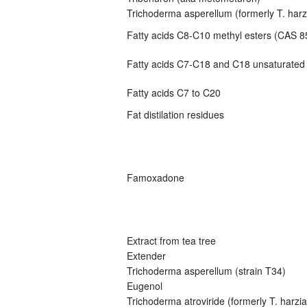
Trichoderma asperellum (formerly T. har
Fatty acids C8-C10 methyl esters (CAS 8
Fatty acids C7-C18 and C18 unsaturated
Fatty acids C7 to C20
Fat distilation residues
Famoxadone
Extract from tea tree
Extender
Trichoderma asperellum (strain T34)
Eugenol
Trichoderma atroviride (formerly T. harz