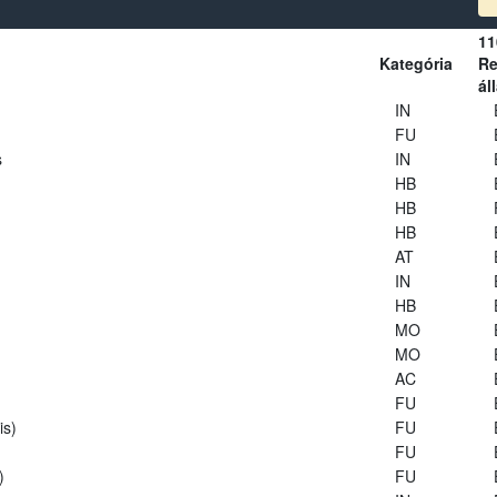
11
Kategória
Re
ál
IN
FU
s
IN
HB
HB
HB
AT
IN
HB
MO
MO
AC
FU
is)
FU
FU
)
FU