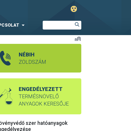
PCSOLAT
NÉBIH
ZÖLDSZÁM
ENGEDÉLYEZETT
TERMÉSNÖVELŐ
ANYAGOK KERESŐJE
övényvédő szer hatóanyagok
ngedélyezése