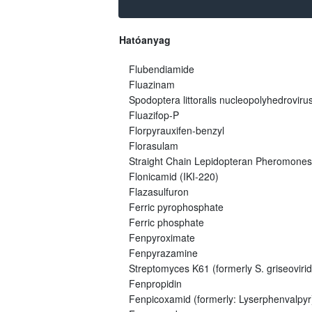
Hatóanyag
Flubendiamide
Fluazinam
Spodoptera littoralis nucleopolyhedroviru
Fluazifop-P
Florpyrauxifen-benzyl
Florasulam
Straight Chain Lepidopteran Pheromones
Flonicamid (IKI-220)
Flazasulfuron
Ferric pyrophosphate
Ferric phosphate
Fenpyroximate
Fenpyrazamine
Streptomyces K61 (formerly S. griseovirid
Fenpropidin
Fenpicoxamid (formerly: Lyserphenvalpyr