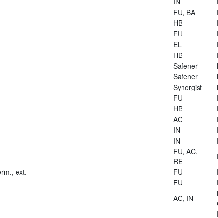
IN
FU, BA
HB
FU
EL
HB
Safener
Safener
Synergist
FU
HB
AC
IN
IN
FU, AC,
RE
rm., ext.
FU
FU
AC, IN
-