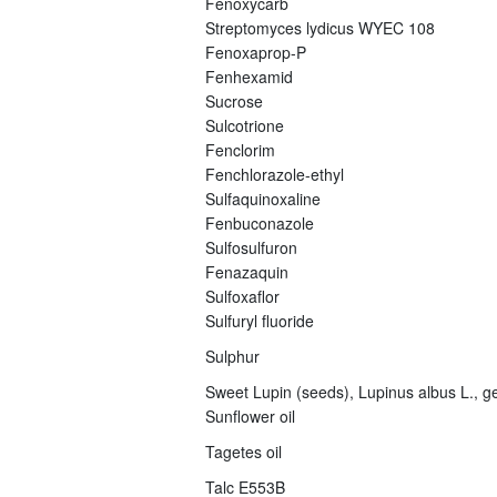
Fenoxycarb
Streptomyces lydicus WYEC 108
Fenoxaprop-P
Fenhexamid
Sucrose
Sulcotrione
Fenclorim
Fenchlorazole-ethyl
Sulfaquinoxaline
Fenbuconazole
Sulfosulfuron
Fenazaquin
Sulfoxaflor
Sulfuryl fluoride
Sulphur
Sweet Lupin (seeds), Lupinus albus L., ge
Sunflower oil
Tagetes oil
Talc E553B