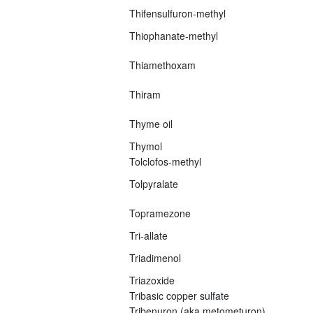
Thifensulfuron-methyl
Thiophanate-methyl
Thiamethoxam
Thiram
Thyme oil
Thymol
Tolclofos-methyl
Tolpyralate
Topramezone
Tri-allate
Triadimenol
Triazoxide
Tribasic copper sulfate
Tribenuron (aka metometuron)