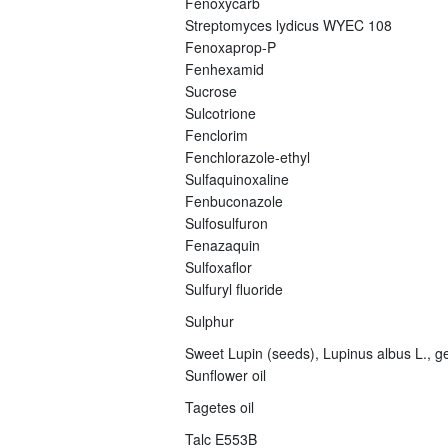
Fenoxycarb
Streptomyces lydicus WYEC 108
Fenoxaprop-P
Fenhexamid
Sucrose
Sulcotrione
Fenclorim
Fenchlorazole-ethyl
Sulfaquinoxaline
Fenbuconazole
Sulfosulfuron
Fenazaquin
Sulfoxaflor
Sulfuryl fluoride
Sulphur
Sweet Lupin (seeds), Lupinus albus L., ge
Sunflower oil
Tagetes oil
Talc E553B