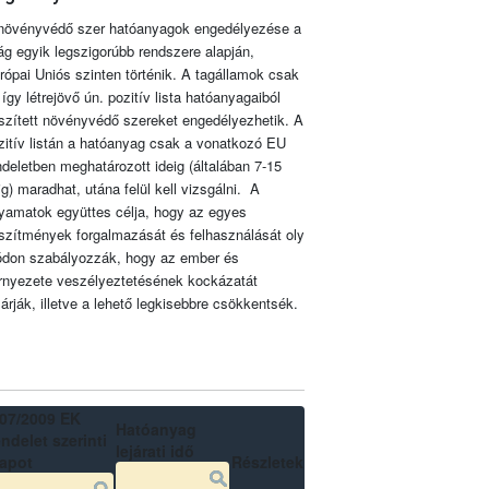
növényvédő szer hatóanyagok engedélyezése a
lág egyik legszigorúbb rendszere alapján,
rópai Uniós szinten történik. A tagállamok csak
 így létrejövő ún. pozitív lista hatóanyagaiból
szített növényvédő szereket engedélyezhetik. A
zitív listán a hatóanyag csak a vonatkozó EU
ndeletben meghatározott ideig (általában 7-15
ig) maradhat, utána felül kell vizsgálni. A
lyamatok együttes célja, hogy az egyes
szítmények forgalmazását és felhasználását oly
don szabályozzák, hogy az ember és
rnyezete veszélyeztetésének kockázatát
zárják, illetve a lehető legkisebbre csökkentsék.
07/2009 EK
Hatóanyag
ndelet szerinti
lejárati idő
lapot
Részletek