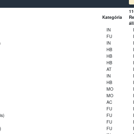
11
Kategória
Re
ál
IN
FU
s
IN
HB
HB
HB
AT
IN
HB
MO
MO
AC
FU
is)
FU
FU
)
FU