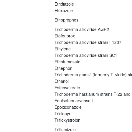
Etridiazole
Etoxazole
Ethoprophos
Trichoderma atroviride AGR2
Etofenprox
Trichoderma atroviride strain I-1237
Ethylene
Trichoderma atroviride strain SC1
Ethofumesate
Ethephon
Trichoderma gamsii (formerly T. viride) s
Ethanol
Esfenvalerate
Trichoderma harzianum strains T-22 and
Equisetum arvense L.
Epoxiconazole
Triclopyr
Trifloxystrobin
Triflumizole