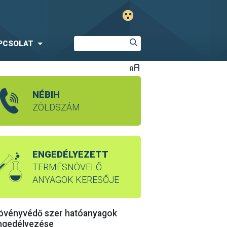
PCSOLAT
NÉBIH
ZÖLDSZÁM
ENGEDÉLYEZETT
TERMÉSNÖVELŐ
ANYAGOK KERESŐJE
övényvédő szer hatóanyagok
ngedélyezése