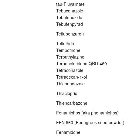
tau-Fluvalinate
Tebuconazole
Tebufenozide
Tebufenpyrad
Teflubenzuron
Tefluthrin
Tembotrione
Terbuthylazine
Terpenoid blend QRD-460
Tetraconazole
Tetradecan-1-ol
Thiabendazole
Thiacloprid
Thiencarbazone
Fenamiphos (aka phenamiphos)
FEN 560 (Fenugreek seed powder)
Fenamidone