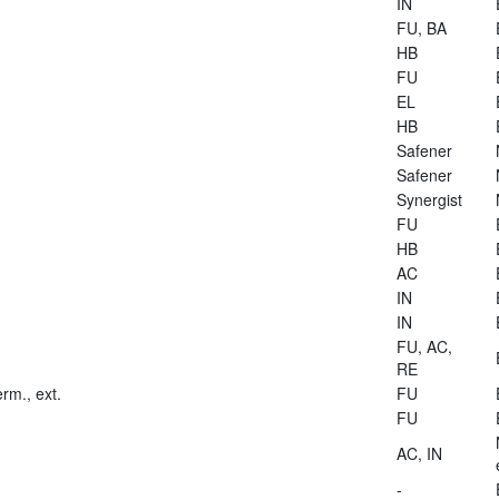
IN
FU, BA
HB
FU
EL
HB
Safener
Safener
Synergist
FU
HB
AC
IN
IN
FU, AC,
RE
rm., ext.
FU
FU
AC, IN
-