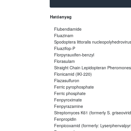
Hatóanyag
Flubendiamide
Fluazinam
Spodoptera littoralis nucleopolyhedroviru
Fluazifop-P
Florpyrauxifen-benzyl
Florasulam
Straight Chain Lepidopteran Pheromones
Flonicamid (IKI-220)
Flazasulfuron
Ferric pyrophosphate
Ferric phosphate
Fenpyroximate
Fenpyrazamine
Streptomyces K61 (formerly S. griseovirid
Fenpropidin
Fenpicoxamid (formerly: Lyserphenvalpyr