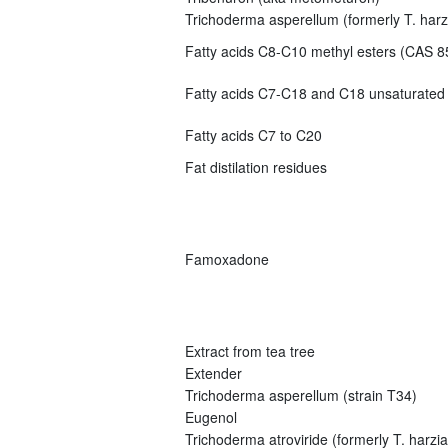
Trichoderma asperellum (formerly T. har
Fatty acids C8-C10 methyl esters (CAS 8
Fatty acids C7-C18 and C18 unsaturated
Fatty acids C7 to C20
Fat distilation residues
Famoxadone
Extract from tea tree
Extender
Trichoderma asperellum (strain T34)
Eugenol
Trichoderma atroviride (formerly T. harz