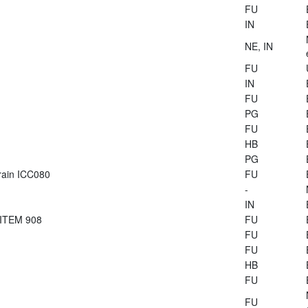
FU
IN
NE, IN
FU
IN
FU
PG
FU
HB
PG
train ICC080
FU
-
IN
 ITEM 908
FU
FU
FU
HB
FU
FU