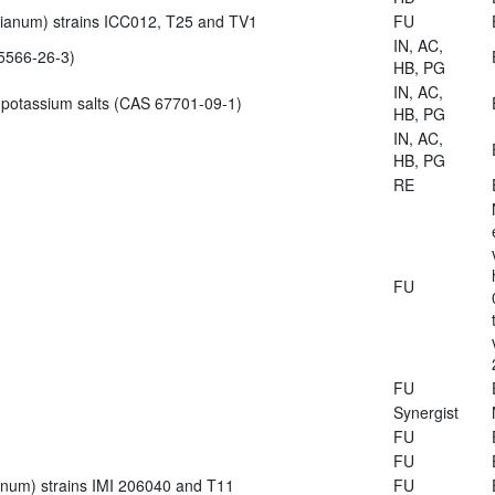
zianum) strains ICC012, T25 and TV1
FU
IN, AC,
5566-26-3)
HB, PG
IN, AC,
 potassium salts (CAS 67701-09-1)
HB, PG
IN, AC,
HB, PG
RE
FU
FU
Synergist
FU
FU
ianum) strains IMI 206040 and T11
FU