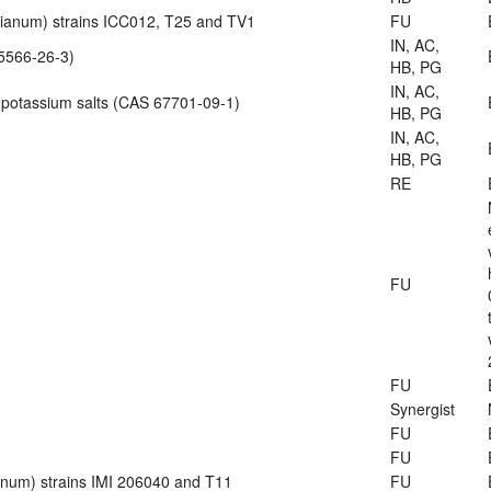
zianum) strains ICC012, T25 and TV1
FU
IN, AC,
5566-26-3)
HB, PG
IN, AC,
 potassium salts (CAS 67701-09-1)
HB, PG
IN, AC,
HB, PG
RE
FU
FU
Synergist
FU
FU
ianum) strains IMI 206040 and T11
FU