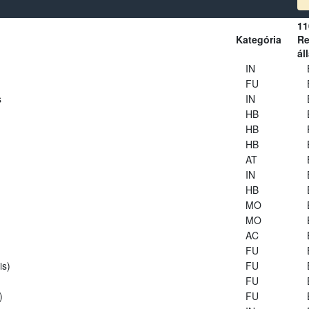
11
Kategória
Re
ál
IN
FU
s
IN
HB
HB
HB
AT
IN
HB
MO
MO
AC
FU
is)
FU
FU
)
FU