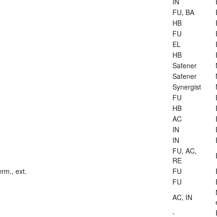
IN
FU, BA
HB
FU
EL
HB
Safener
Safener
Synergist
FU
HB
AC
IN
IN
FU, AC,
RE
rm., ext.
FU
FU
AC, IN
-