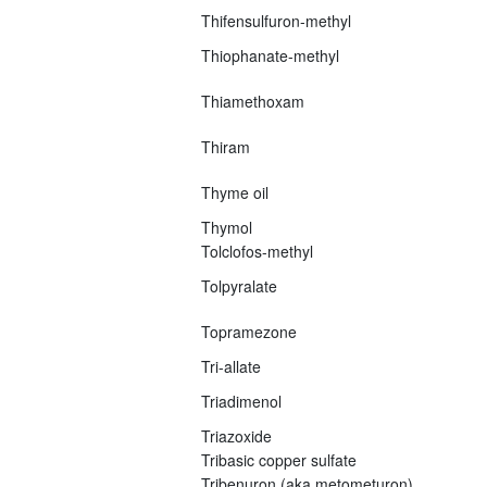
Thifensulfuron-methyl
Thiophanate-methyl
Thiamethoxam
Thiram
Thyme oil
Thymol
Tolclofos-methyl
Tolpyralate
Topramezone
Tri-allate
Triadimenol
Triazoxide
Tribasic copper sulfate
Tribenuron (aka metometuron)