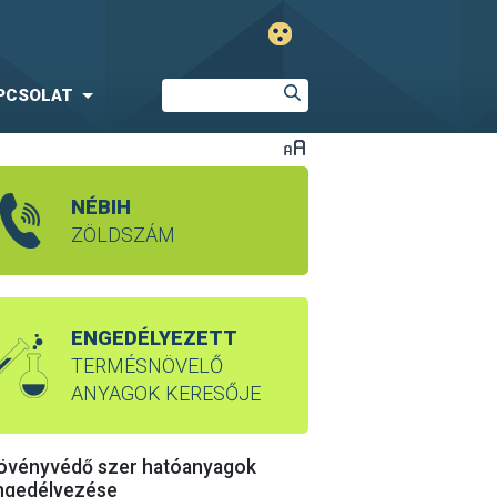
PCSOLAT
NÉBIH
ZÖLDSZÁM
ENGEDÉLYEZETT
TERMÉSNÖVELŐ
ANYAGOK KERESŐJE
övényvédő szer hatóanyagok
ngedélyezése