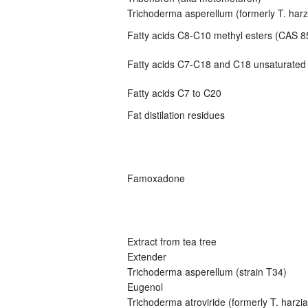
Trichoderma asperellum (formerly T. har
Fatty acids C8-C10 methyl esters (CAS 8
Fatty acids C7-C18 and C18 unsaturated
Fatty acids C7 to C20
Fat distilation residues
Famoxadone
Extract from tea tree
Extender
Trichoderma asperellum (strain T34)
Eugenol
Trichoderma atroviride (formerly T. harz