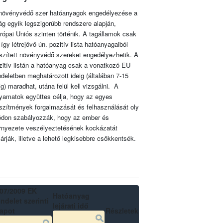
növényvédő szer hatóanyagok engedélyezése a
lág egyik legszigorúbb rendszere alapján,
rópai Uniós szinten történik. A tagállamok csak
 így létrejövő ún. pozitív lista hatóanyagaiból
szített növényvédő szereket engedélyezhetik. A
zitív listán a hatóanyag csak a vonatkozó EU
ndeletben meghatározott ideig (általában 7-15
ig) maradhat, utána felül kell vizsgálni. A
lyamatok együttes célja, hogy az egyes
szítmények forgalmazását és felhasználását oly
don szabályozzák, hogy az ember és
rnyezete veszélyeztetésének kockázatát
zárják, illetve a lehető legkisebbre csökkentsék.
07/2009 EK
Hatóanyag
ndelet szerinti
lejárati idő
lapot
Részletek