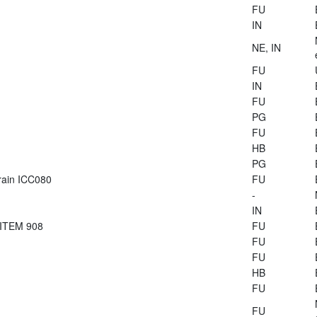
FU
IN
NE, IN
FU
IN
FU
PG
FU
HB
PG
train ICC080
FU
-
IN
 ITEM 908
FU
FU
FU
HB
FU
FU