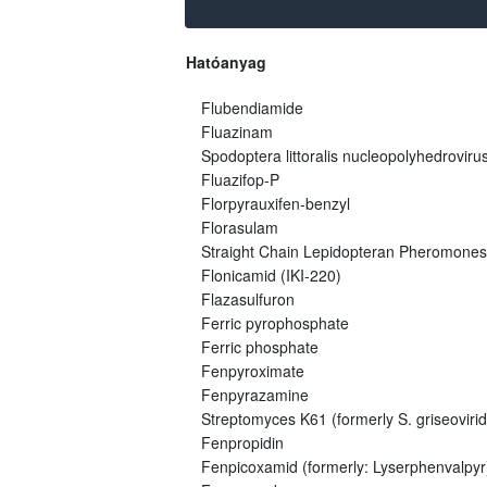
Hatóanyag
Flubendiamide
Fluazinam
Spodoptera littoralis nucleopolyhedroviru
Fluazifop-P
Florpyrauxifen-benzyl
Florasulam
Straight Chain Lepidopteran Pheromones
Flonicamid (IKI-220)
Flazasulfuron
Ferric pyrophosphate
Ferric phosphate
Fenpyroximate
Fenpyrazamine
Streptomyces K61 (formerly S. griseovirid
Fenpropidin
Fenpicoxamid (formerly: Lyserphenvalpyr