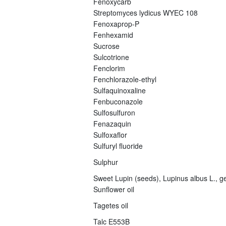
Fenoxycarb
Streptomyces lydicus WYEC 108
Fenoxaprop-P
Fenhexamid
Sucrose
Sulcotrione
Fenclorim
Fenchlorazole-ethyl
Sulfaquinoxaline
Fenbuconazole
Sulfosulfuron
Fenazaquin
Sulfoxaflor
Sulfuryl fluoride
Sulphur
Sweet Lupin (seeds), Lupinus albus L., ge
Sunflower oil
Tagetes oil
Talc E553B