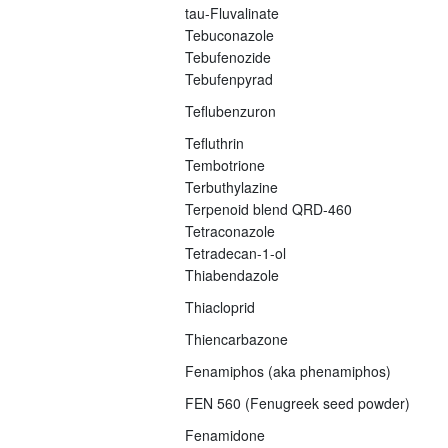
tau-Fluvalinate
Tebuconazole
Tebufenozide
Tebufenpyrad
Teflubenzuron
Tefluthrin
Tembotrione
Terbuthylazine
Terpenoid blend QRD-460
Tetraconazole
Tetradecan-1-ol
Thiabendazole
Thiacloprid
Thiencarbazone
Fenamiphos (aka phenamiphos)
FEN 560 (Fenugreek seed powder)
Fenamidone