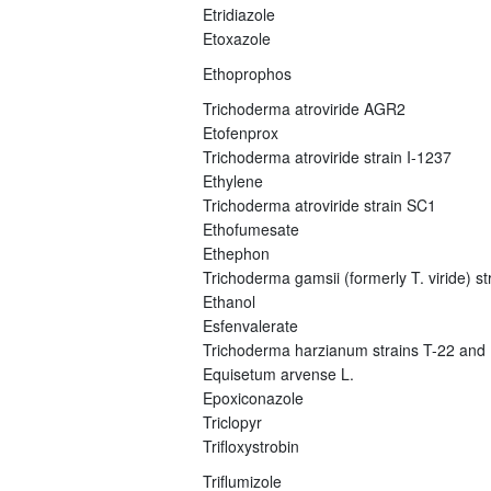
Etridiazole
Etoxazole
Ethoprophos
Trichoderma atroviride AGR2
Etofenprox
Trichoderma atroviride strain I-1237
Ethylene
Trichoderma atroviride strain SC1
Ethofumesate
Ethephon
Trichoderma gamsii (formerly T. viride) s
Ethanol
Esfenvalerate
Trichoderma harzianum strains T-22 and
Equisetum arvense L.
Epoxiconazole
Triclopyr
Trifloxystrobin
Triflumizole