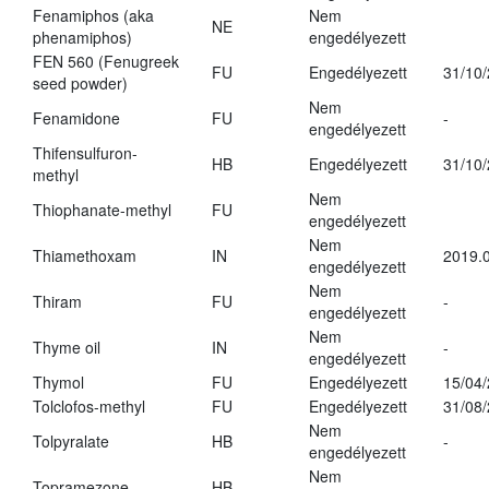
Fenamiphos (aka
Nem
NE
phenamiphos)
engedélyezett
FEN 560 (Fenugreek
FU
Engedélyezett
31/10
seed powder)
Nem
Fenamidone
FU
-
engedélyezett
Thifensulfuron-
HB
Engedélyezett
31/10
methyl
Nem
Thiophanate-methyl
FU
engedélyezett
Nem
Thiamethoxam
IN
2019.0
engedélyezett
Nem
Thiram
FU
-
engedélyezett
Nem
Thyme oil
IN
-
engedélyezett
Thymol
FU
Engedélyezett
15/04
Tolclofos-methyl
FU
Engedélyezett
31/08
Nem
Tolpyralate
HB
-
engedélyezett
Nem
Topramezone
HB
-