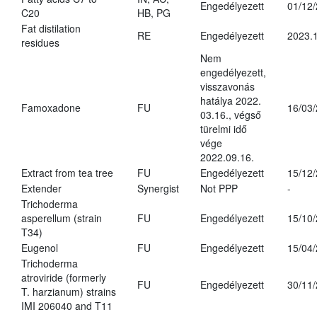
Engedélyezett
01/12
C20
HB, PG
Fat distilation
RE
Engedélyezett
2023.1
residues
Nem
engedélyezett,
visszavonás
hatálya 2022.
Famoxadone
FU
16/03
03.16., végső
türelmi idő
vége
2022.09.16.
Extract from tea tree
FU
Engedélyezett
15/12
Extender
Synergist
Not PPP
-
Trichoderma
asperellum (strain
FU
Engedélyezett
15/10
T34)
Eugenol
FU
Engedélyezett
15/04
Trichoderma
atroviride (formerly
FU
Engedélyezett
30/11
T. harzianum) strains
IMI 206040 and T11