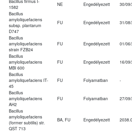
Bacillus firmus I-
NE
Engedélyezett
30/09
1582
Bacillus
amyloliquefaciens
FU
Engedélyezett
31/08
subsp. plantarum
D747
Bacillus
amyloliquefaciens
FU
Engedélyezett
01/06
strain FZB24
Bacillus
amyloliquefaciens
FU
Engedélyezett
16/09
MBI 600
Bacillus
amyloliquefaciens IT-
FU
Folyamatban
-
45
Bacillus
amyloliquefaciens
FU
Folyamatban
27/09
AH2
Bacillus
amyloliquefaciens
BA, FU
Engedélyezett
2038.
(former subtilis) str.
QST 713