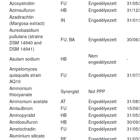
Azoxystrobin
FU
Engedélyezett
31/05
Azimsulfuron
HB
Engedélyezett
31/12
Azadirachtin
IN
Engedélyezett
31/01
(Margosa extract)
Aureobasidium
pullulans (strains
FU, BA
Engedélyezett
30/06
DSM 14940 and
DSM 14941)
Nem
Asulam sodium
HB
-
engedélyezett
Ampelomyces
quisqualis strain
FU
Engedélyezett
31/07
AQ10
Ammonium
Synergist
Not PPP
thiocyanate
Ammonium acetate
AT
Engedélyezett
31/08
Amisulbrom
FU
Engedélyezett
15/09
Aminopyralid
HB
Engedélyezett
31/05
Amidosulfuron
HB
Engedélyezett
30/09
Ametoctradin
FU
Engedélyezett
31/05
Aluminium silicate
RE
Engedélyezett
31/03