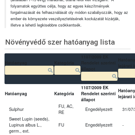
folyamatok együttes célja, hogy az egyes készítmények
forgalmazását és felhasználását oly módon szabályozzák, hogy az
ember és környezete veszélyeztetésének kockázatát kizárják,
illetve a lehető legkisebbre csökkentsék.
Növényvédő szer hatóanyag lista
1107/2009 EK
Hatóan
Hatóanyag
Kategória
Rendelet szerinti
lejárati 
állapot
1107/2009 EK
Hatóan
Hatóanyag
Kategória
Rendelet szerinti
lejárati 
állapot
FU, AC,
Sulphur
Engedélyezett
31/07
RE
Sweet Lupin (seeds),
Lupinus albus L.,
FU
Engedélyezett
-
germ., ext.