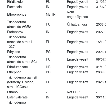
Etridiazole
FU
Engedélyezett
31/05
Etoxazole
IN
Engedélyezett
31/07
Nem
Ethoprophos
NE, IN
-
engedélyezett
Trichoderma
FU
Új hatóanyag
2038.
atroviride AGR2
Etofenprox
IN
Engedélyezett
2027.0
Trichoderma
atroviride strain I-
FU
Engedélyezett
15/10
1237
Ethylene
PG
Engedélyezett
2026.1
Trichoderma
FU
Engedélyezett
06/07
atroviride strain SC1
Ethofumesate
HB
Engedélyezett
31/10
Ethephon
PG
Engedélyezett
2039.0
Trichoderma gamsii
(formerly T. viride)
FU
Engedélyezett
2026.
strain ICC080
Ethanol
-
Not PPP
-
Esfenvalerate
IN
Engedélyezett
30/11
Trichoderma