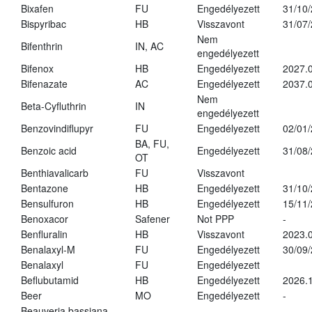
Bixafen
FU
Engedélyezett
31/10
Bispyribac
HB
Visszavont
31/07
Nem
Bifenthrin
IN, AC
engedélyezett
Bifenox
HB
Engedélyezett
2027.0
Bifenazate
AC
Engedélyezett
2037.
Nem
Beta-Cyfluthrin
IN
engedélyezett
Benzovindiflupyr
FU
Engedélyezett
02/01
BA, FU,
Benzoic acid
Engedélyezett
31/08
OT
Benthiavalicarb
FU
Visszavont
Bentazone
HB
Engedélyezett
31/10
Bensulfuron
HB
Engedélyezett
15/11
Benoxacor
Safener
Not PPP
-
Benfluralin
HB
Visszavont
2023.
Benalaxyl-M
FU
Engedélyezett
30/09
Benalaxyl
FU
Engedélyezett
Beflubutamid
HB
Engedélyezett
2026.
Beer
MO
Engedélyezett
-
Beauveria bassiana