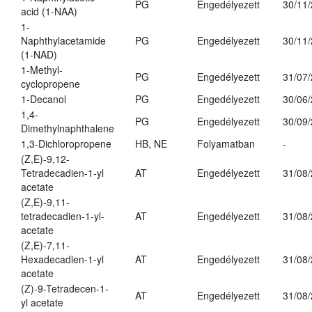
PG
Engedélyezett
30/11
acid (1-NAA)
1-
Naphthylacetamide
PG
Engedélyezett
30/11
(1-NAD)
1-Methyl-
PG
Engedélyezett
31/07
cyclopropene
1-Decanol
PG
Engedélyezett
30/06
1,4-
PG
Engedélyezett
30/09
Dimethylnaphthalene
1,3-Dichloropropene
HB, NE
Folyamatban
-
(Z,E)-9,12-
Tetradecadien-1-yl
AT
Engedélyezett
31/08
acetate
(Z,E)-9,11-
tetradecadien-1-yl-
AT
Engedélyezett
31/08
acetate
(Z,E)-7,11-
Hexadecadien-1-yl
AT
Engedélyezett
31/08
acetate
(Z)-9-Tetradecen-1-
AT
Engedélyezett
31/08
yl acetate