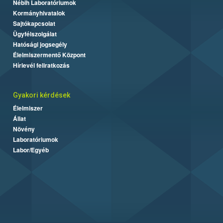
Nébih Laboratóriumok
Kormányhivatalok
Sajtókapcsolat
Ügyfélszolgálat
Hatósági jogsegély
Élelmiszermentő Központ
Hírlevél feliratkozás
Gyakori kérdések
Élelmiszer
Állat
Növény
Laboratóriumok
Labor/Egyéb