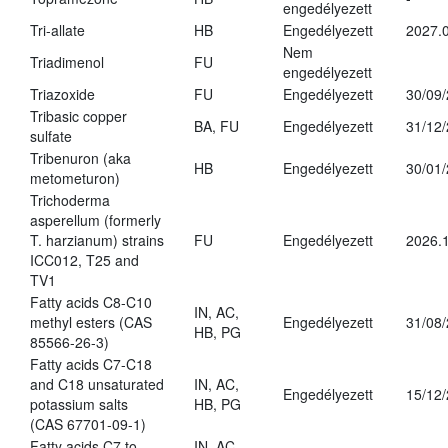
engedélyezett
Tri-allate
HB
Engedélyezett
2027.0
Nem
Triadimenol
FU
engedélyezett
Triazoxide
FU
Engedélyezett
30/09
Tribasic copper
BA, FU
Engedélyezett
31/12
sulfate
Tribenuron (aka
HB
Engedélyezett
30/01
metometuron)
Trichoderma
asperellum (formerly
T. harzianum) strains
FU
Engedélyezett
2026.
ICC012, T25 and
TV1
Fatty acids C8-C10
IN, AC,
methyl esters (CAS
Engedélyezett
31/08
HB, PG
85566-26-3)
Fatty acids C7-C18
and C18 unsaturated
IN, AC,
Engedélyezett
15/12
potassium salts
HB, PG
(CAS 67701-09-1)
Fatty acids C7 to
IN, AC,