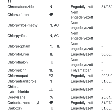
1T
Chromafenozide
IN
Engedélyezett
31/03
Nem
Chlorsulfuron
HB
engedélyezett
Nem
Chlorpyrifos-methyl
IN, AC
engedélyezett
Nem
Chlorpyrifos
IN, AC
engedélyezett
Nem
Chlorpropham
PG, HB
-
engedélyezett
Chlorotoluron
HB
Engedélyezett
30/06
Nem
Chlorothalonil
FU
-
engedélyezett
Chloropicrin
NE
Folyamatban
-
Chlormequat
PG
Engedélyezett
2028.0
Chlorantraniliprole
IN
Engedélyezett
31/05
Chitosan
EL
Engedélyezett
-
hydrochloride
Cerevisane
PA
Engedélyezett
23/04
Carfentrazone-ethyl
HB
Engedélyezett
31/07
Carboxin
FU
Engedélyezett
31/05