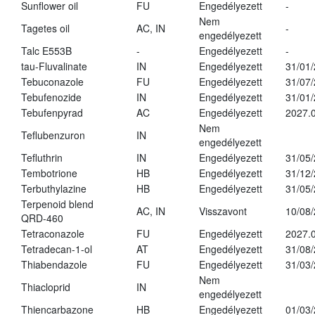
Sunflower oil
FU
Engedélyezett
-
Nem
Tagetes oil
AC, IN
-
engedélyezett
Talc E553B
-
Engedélyezett
-
tau-Fluvalinate
IN
Engedélyezett
31/01
Tebuconazole
FU
Engedélyezett
31/07
Tebufenozide
IN
Engedélyezett
31/01
Tebufenpyrad
AC
Engedélyezett
2027.0
Nem
Teflubenzuron
IN
engedélyezett
Tefluthrin
IN
Engedélyezett
31/05
Tembotrione
HB
Engedélyezett
31/12
Terbuthylazine
HB
Engedélyezett
31/05
Terpenoid blend
AC, IN
Visszavont
10/08
QRD-460
Tetraconazole
FU
Engedélyezett
2027.0
Tetradecan-1-ol
AT
Engedélyezett
31/08
Thiabendazole
FU
Engedélyezett
31/03
Nem
Thiacloprid
IN
engedélyezett
Thiencarbazone
HB
Engedélyezett
01/03