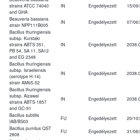
strains ATCC 74040
IN
Engedélyezett
15/09
and GHA
Beauveria bassiana
IN
Engedélyezett
07/06
strain NPP111B005
Bacillus thuringiensis
subsp. Kurstaki
strains ABTS 351,
IN
Engedélyezett
2038.
PB 54, SA 11, SA12
and EG 2348
Bacillus thuringiensis
subsp. Israeliensis
IN
Engedélyezett
2038.
(serotype H-14)
strain AM65-52
Bacillus thuringiensis
subsp. Aizawai
IN
Engedélyezett
2038.
strains ABTS-1857
and GC-91
Bacillus subtilis
FU
Engedélyezett
20/10
IAB/BS03
Bacillus pumilus QST
FU
Engedélyezett
31/08
2808