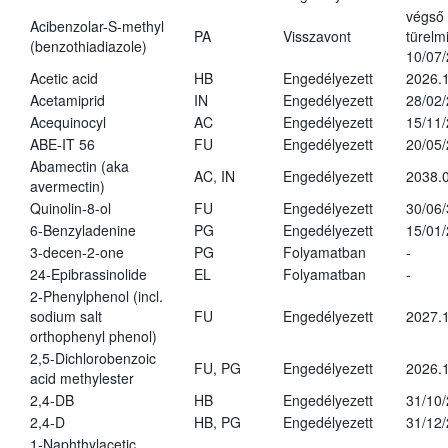
végső
Acibenzolar-S-methyl
PA
Visszavont
türelmi
(benzothiadiazole)
10/07
Acetic acid
HB
Engedélyezett
2026.1
Acetamiprid
IN
Engedélyezett
28/02
Acequinocyl
AC
Engedélyezett
15/11
ABE-IT 56
FU
Engedélyezett
20/05
Abamectin (aka
AC, IN
Engedélyezett
2038.
avermectin)
Quinolin-8-ol
FU
Engedélyezett
30/06
6-Benzyladenine
PG
Engedélyezett
15/01
3-decen-2-one
PG
Folyamatban
-
24-Epibrassinolide
EL
Folyamatban
-
2-Phenylphenol (incl.
sodium salt
FU
Engedélyezett
2027.1
orthophenyl phenol)
2,5-Dichlorobenzoic
FU, PG
Engedélyezett
2026.
acid methylester
2,4-DB
HB
Engedélyezett
31/10
2,4-D
HB, PG
Engedélyezett
31/12
1-Naphthylacetic