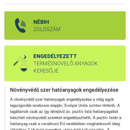
NÉBIH
ZÖLDSZÁM
ENGEDÉLYEZETT
TERMÉSNÖVELŐ ANYAGOK
KERESŐJE
Növényvédő szer hatóanyagok engedélyezése
A növényvédő szer hatóanyagok engedélyezése a világ egyik
legszigorúbb rendszere alapján, Európai Uniós szinten történik. A
tagállamok csak az így létrejövő ún. pozitív lista hatóanyagaiból
készített növényvédő szereket engedélyezhetik. A pozitív listán a
hatóanyag csak a vonatkozó EU rendeletben meghatározott ideig
(általában 7-15 évig) maradhat, utána felül kell vizsgálni. A