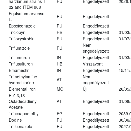
harzianum strains T-
FU
Engedélyezett
2026.
22 and ITEM 908
Equisetum arvense
FU
Engedélyezett
-
L.
Epoxiconazole
FU
Engedélyezett
Triclopyr
HB
Engedélyezett
31/03
Trifloxystrobin
FU
Engedélyezett
31/07
Nem
Triflumizole
FU
engedélyezett
Triflumuron
IN
Engedélyezett
31/03
Triflusulfuron
HB
Visszavont
-
Emamectin
IN
Engedélyezett
15/11
Trimethylamine
Nem
AT
hydrochloride
engedélyezett
Elemental Iron
MO
Új
26/05
E,Z-3,13-
Octadecadienyl
AT
Engedélyezett
31/08
Acetate
Trinexapac-ethyl
PG
Engedélyezett
2039.
Dodine
FU
Engedélyezett
30/06
Triticonazole
FU
Engedélyezett
2027.