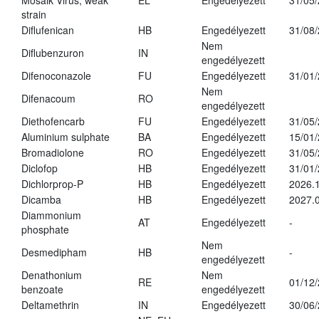
Mosaik Virus, weak
EL
Engedélyezett
31/05
strain
Diflufenican
HB
Engedélyezett
31/08
Nem
Diflubenzuron
IN
engedélyezett
Difenoconazole
FU
Engedélyezett
31/01
Nem
Difenacoum
RO
engedélyezett
Diethofencarb
FU
Engedélyezett
31/05
Aluminium sulphate
BA
Engedélyezett
15/01
Bromadiolone
RO
Engedélyezett
31/05
Diclofop
HB
Engedélyezett
31/01
Dichlorprop-P
HB
Engedélyezett
2026.
Dicamba
HB
Engedélyezett
2027.0
Diammonium
AT
Engedélyezett
-
phosphate
Nem
Desmedipham
HB
-
engedélyezett
Denathonium
Nem
RE
01/12
benzoate
engedélyezett
Deltamethrin
IN
Engedélyezett
30/06