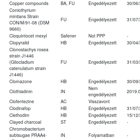
Copper compounds
BA, FU
Engedélyezett
30/06
Coniothyrium
minitans Strain
FU
Engedélyezett
31/07
CON/M/91-08 (DSM
9660)
Cloquintocet mexyl
Safener
Not PPP
-
Clopyralid
HB
Engedélyezett
30/04
Clonostachys rosea
strain J1446
(Gliocladium
FU
Engedélyezett
31/03
catenulatum strain
J1446)
Clomazone
HB
Engedélyezett
30/09
Nem
Clothiadinin
IN
2019.0
engedélyezett
Clofentezine
AC
Visszavont
Clodinafop
HB
Engedélyezett
31/07
Clethodim
HB
Engedélyezett
15/12
Clayed charcoal
ST
Engedélyezett
-
Chromobacterium
subtsugae PRAA4-
IN
Folyamatban
-