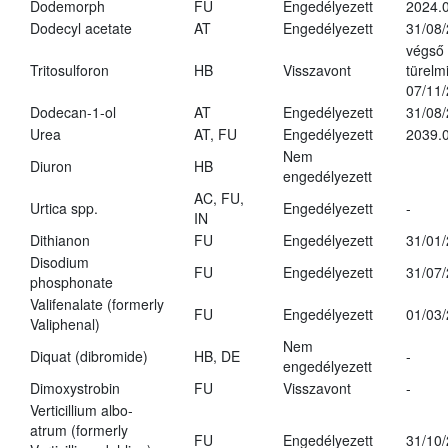
Dodemorph
FU
Engedélyezett
2024.0
Dodecyl acetate
AT
Engedélyezett
31/08
végső
Tritosulforon
HB
Visszavont
türelmi
07/11
Dodecan-1-ol
AT
Engedélyezett
31/08
Urea
AT, FU
Engedélyezett
2039.0
Nem
Diuron
HB
engedélyezett
AC, FU,
Urtica spp.
Engedélyezett
-
IN
Dithianon
FU
Engedélyezett
31/01
Disodium
FU
Engedélyezett
31/07
phosphonate
Valifenalate (formerly
FU
Engedélyezett
01/03
Valiphenal)
Nem
Diquat (dibromide)
HB, DE
-
engedélyezett
Dimoxystrobin
FU
Visszavont
-
Verticillium albo-
atrum (formerly
FU
Engedélyezett
31/10