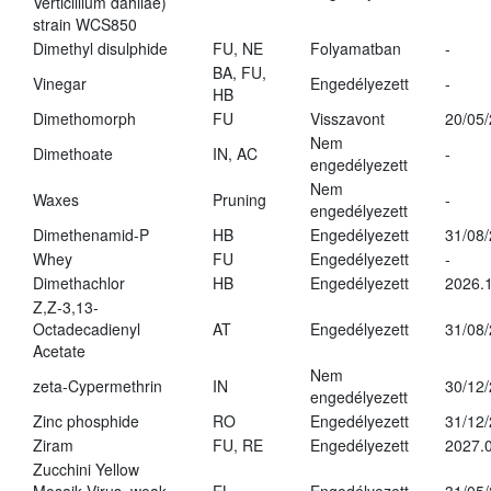
Verticillium dahliae)
strain WCS850
Dimethyl disulphide
FU, NE
Folyamatban
-
BA, FU,
Vinegar
Engedélyezett
-
HB
Dimethomorph
FU
Visszavont
20/05
Nem
Dimethoate
IN, AC
-
engedélyezett
Nem
Waxes
Pruning
-
engedélyezett
Dimethenamid-P
HB
Engedélyezett
31/08
Whey
FU
Engedélyezett
-
Dimethachlor
HB
Engedélyezett
2026.1
Z,Z-3,13-
Octadecadienyl
AT
Engedélyezett
31/08
Acetate
Nem
zeta-Cypermethrin
IN
30/12
engedélyezett
Zinc phosphide
RO
Engedélyezett
31/12
Ziram
FU, RE
Engedélyezett
2027.
Zucchini Yellow