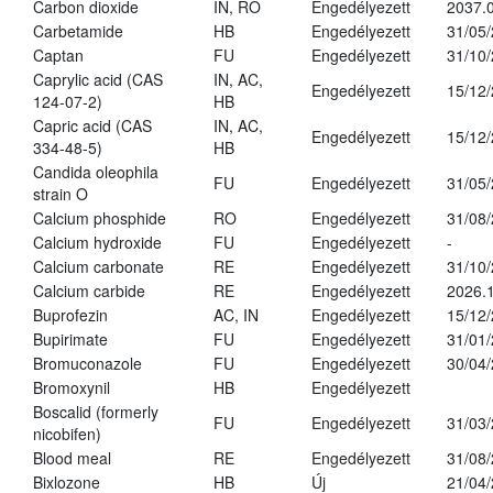
Carbon dioxide
IN, RO
Engedélyezett
2037.
Carbetamide
HB
Engedélyezett
31/05
Captan
FU
Engedélyezett
31/10
Caprylic acid (CAS
IN, AC,
Engedélyezett
15/12
124-07-2)
HB
Capric acid (CAS
IN, AC,
Engedélyezett
15/12
334-48-5)
HB
Candida oleophila
FU
Engedélyezett
31/05
strain O
Calcium phosphide
RO
Engedélyezett
31/08
Calcium hydroxide
FU
Engedélyezett
-
Calcium carbonate
RE
Engedélyezett
31/10
Calcium carbide
RE
Engedélyezett
2026.1
Buprofezin
AC, IN
Engedélyezett
15/12
Bupirimate
FU
Engedélyezett
31/01
Bromuconazole
FU
Engedélyezett
30/04
Bromoxynil
HB
Engedélyezett
Boscalid (formerly
FU
Engedélyezett
31/03
nicobifen)
Blood meal
RE
Engedélyezett
31/08
Bixlozone
HB
Új
21/04