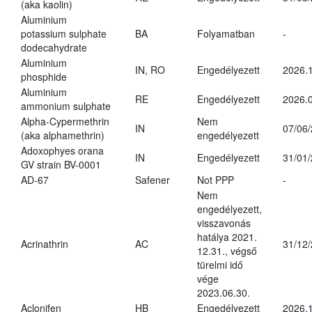
(aka kaolin)
Aluminium
potassium sulphate
BA
Folyamatban
-
dodecahydrate
Aluminium
IN, RO
Engedélyezett
2026.1
phosphide
Aluminium
RE
Engedélyezett
2026.0
ammonium sulphate
Alpha-Cypermethrin
Nem
IN
07/06
(aka alphamethrin)
engedélyezett
Adoxophyes orana
IN
Engedélyezett
31/01
GV strain BV-0001
AD-67
Safener
Not PPP
-
Nem
engedélyezett,
visszavonás
hatálya 2021.
Acrinathrin
AC
31/12
12.31., végső
türelmi idő
vége
2023.06.30.
Aclonifen
HB
Engedélyezett
2026.