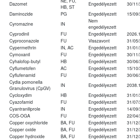
NE, FU,
Dazomet
Engedélyezett
30/11
HB, ST
Daminozide
PG
Engedélyezett
15/09
Nem
Cyromazine
IN
engedélyezett
Cyprodinil
FU
Engedélyezett
2026.
Cyproconazole
FU
Visszavont
31/05
Cypermethrin
IN, AC
Engedélyezett
31/01
Cymoxanil
FU
Engedélyezett
30/11
Cyhalofop-butyl
HB
Engedélyezett
30/06
Cyflumetofen
AC
Engedélyezett
15/10
Cyflufenamid
FU
Engedélyezett
30/06
Cydia pomonella
IN
Engedélyezett
2038.
Granulovirus (CpGV)
Cycloxydim
HB
Engedélyezett
31/01
Cyazofamid
FU
Engedélyezett
31/07
Cyantraniliprole
IN
Engedélyezett
14/09
COS-OGA
FU
Engedélyezett
22/04
Copper oxychloride
BA, FU
Engedélyezett
31/12
Copper oxide
BA, FU
Engedélyezett
31/12
Copper hydroxide
BA, FU
Engedélyezett
31/12