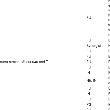
e
v
h
FU
0
t
2
FU
E
Synergist
FU
E
FU
E
ianum) strains IMI 206040 and T11
FU
E
FU
E
IN
E
NE, IN
e
FU
Ú
IN
E
FU
E
PG
E
FU
E