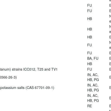
FU
E
FU
E
HB
e
HB
e
HB
E
FU
e
FU
E
BA, FU
E
HB
E
zianum) strains ICC012, T25 and TV1
FU
E
IN, AC,
5566-26-3)
E
HB, PG
IN, AC,
 potassium salts (CAS 67701-09-1)
E
HB, PG
IN, AC,
E
HB, PG
RE
E