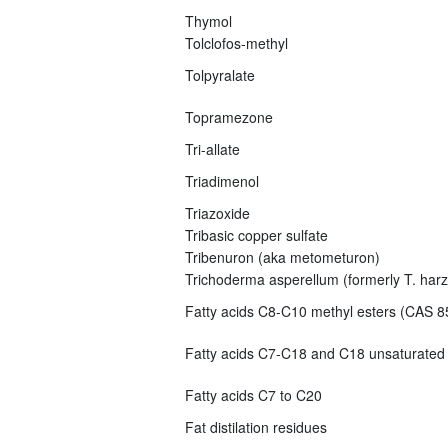
Thymol
Tolclofos-methyl
Tolpyralate
Topramezone
Tri-allate
Triadimenol
Triazoxide
Tribasic copper sulfate
Tribenuron (aka metometuron)
Trichoderma asperellum (formerly T. har
Fatty acids C8-C10 methyl esters (CAS 8
Fatty acids C7-C18 and C18 unsaturated
Fatty acids C7 to C20
Fat distilation residues