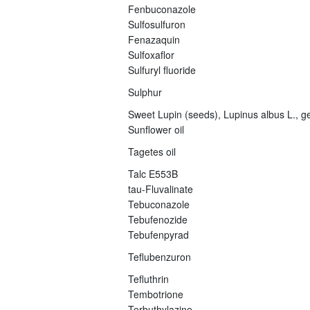
Fenbuconazole
Sulfosulfuron
Fenazaquin
Sulfoxaflor
Sulfuryl fluoride
Sulphur
Sweet Lupin (seeds), Lupinus albus L., ge
Sunflower oil
Tagetes oil
Talc E553B
tau-Fluvalinate
Tebuconazole
Tebufenozide
Tebufenpyrad
Teflubenzuron
Tefluthrin
Tembotrione
Terbuthylazine