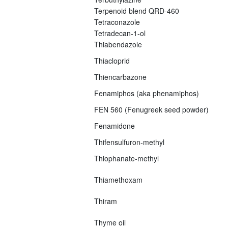
Terpenoid blend QRD-460
Tetraconazole
Tetradecan-1-ol
Thiabendazole
Thiacloprid
Thiencarbazone
Fenamiphos (aka phenamiphos)
FEN 560 (Fenugreek seed powder)
Fenamidone
Thifensulfuron-methyl
Thiophanate-methyl
Thiamethoxam
Thiram
Thyme oil