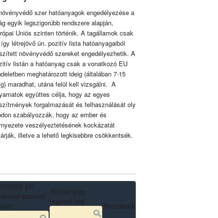
növényvédő szer hatóanyagok engedélyezése a
lág egyik legszigorúbb rendszere alapján,
rópai Uniós szinten történik. A tagállamok csak
 így létrejövő ún. pozitív lista hatóanyagaiból
szített növényvédő szereket engedélyezhetik. A
zitív listán a hatóanyag csak a vonatkozó EU
ndeletben meghatározott ideig (általában 7-15
ig) maradhat, utána felül kell vizsgálni. A
lyamatok együttes célja, hogy az egyes
szítmények forgalmazását és felhasználását oly
don szabályozzák, hogy az ember és
rnyezete veszélyeztetésének kockázatát
zárják, illetve a lehető legkisebbre csökkentsék.
07/2009 EK
Hatóanyag
delet szerinti
lejárati idő
apot
Részletek