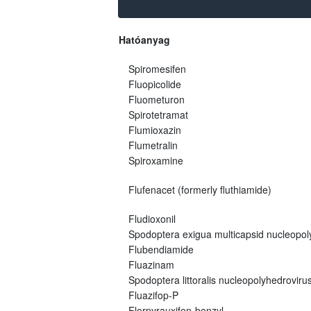
Hatóanyag
Spiromesifen
Fluopicolide
Fluometuron
Spirotetramat
Flumioxazin
Flumetralin
Spiroxamine
Flufenacet (formerly fluthiamide)
Fludioxonil
Spodoptera exigua multicapsid nucleopo
Flubendiamide
Fluazinam
Spodoptera littoralis nucleopolyhedroviru
Fluazifop-P
Florpyrauxifen-benzyl