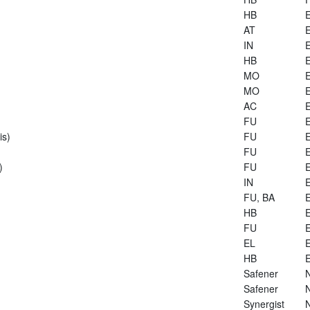
HB
E
AT
E
IN
E
HB
E
MO
E
MO
E
AC
E
FU
E
is)
FU
E
FU
E
)
FU
E
IN
E
FU, BA
E
HB
E
FU
E
EL
E
HB
E
Safener
Safener
Synergist