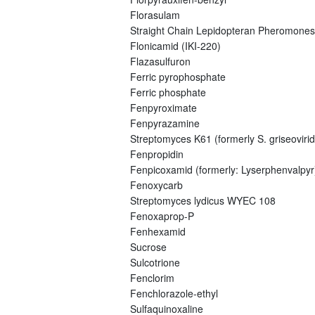
Florasulam
Straight Chain Lepidopteran Pheromones
Flonicamid (IKI-220)
Flazasulfuron
Ferric pyrophosphate
Ferric phosphate
Fenpyroximate
Fenpyrazamine
Streptomyces K61 (formerly S. griseovirid
Fenpropidin
Fenpicoxamid (formerly: Lyserphenvalpyr
Fenoxycarb
Streptomyces lydicus WYEC 108
Fenoxaprop-P
Fenhexamid
Sucrose
Sulcotrione
Fenclorim
Fenchlorazole-ethyl
Sulfaquinoxaline