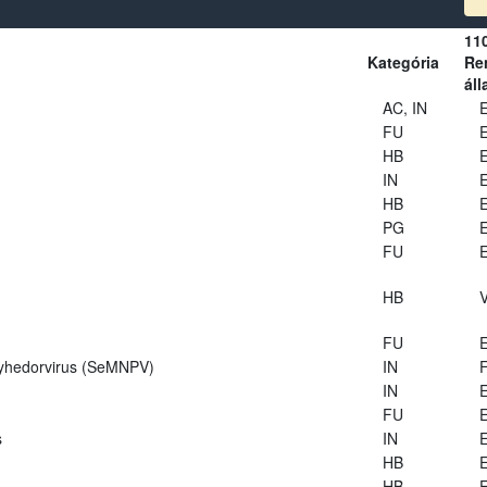
11
Kategória
Ren
áll
AC, IN
E
FU
E
HB
E
IN
E
HB
E
PG
E
FU
E
HB
V
FU
E
lyhedorvirus (SeMNPV)
IN
IN
E
FU
E
s
IN
E
HB
E
HB