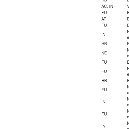
AC, IN
V
FU
E
AT
E
FU
E
IN
e
HB
E
NE
e
FU
E
FU
e
HB
E
FU
e
IN
e
FU
e
IN
e