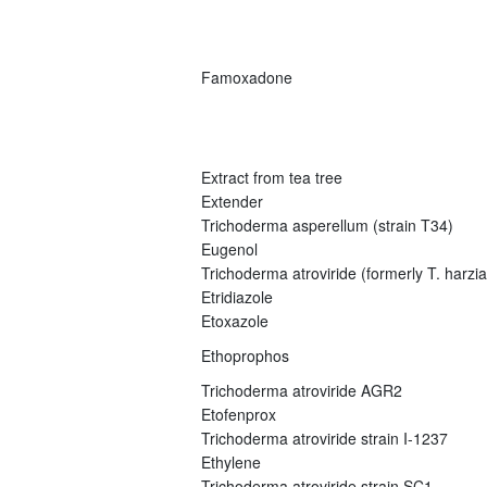
Famoxadone
Extract from tea tree
Extender
Trichoderma asperellum (strain T34)
Eugenol
Trichoderma atroviride (formerly T. harz
Etridiazole
Etoxazole
Ethoprophos
Trichoderma atroviride AGR2
Etofenprox
Trichoderma atroviride strain I-1237
Ethylene
Trichoderma atroviride strain SC1