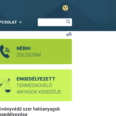
PCSOLAT
NÉBIH
ZÖLDSZÁM
ENGEDÉLYEZETT
TERMÉSNÖVELŐ
ANYAGOK KERESŐJE
övényvédő szer hatóanyagok
ngedélyezése