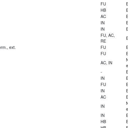
FU
E
HB
E
AC
E
IN
E
IN
E
FU, AC,
E
RE
rm., ext.
FU
E
FU
E
AC, IN
e
-
E
IN
E
FU
E
IN
E
AC
E
IN
e
IN
E
HB
E
HB
E