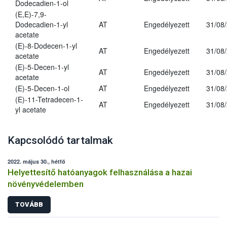
Dodecadien-1-ol
(E,E)-7,9-
Dodecadien-1-yl
AT
Engedélyezett
31/08
acetate
(E)-8-Dodecen-1-yl
AT
Engedélyezett
31/08
acetate
(E)-5-Decen-1-yl
AT
Engedélyezett
31/08
acetate
(E)-5-Decen-1-ol
AT
Engedélyezett
31/08
(E)-11-Tetradecen-1-
AT
Engedélyezett
31/08
yl acetate
Kapcsolódó tartalmak
2022. május 30., hétfő
Helyettesítő hatóanyagok felhasználása a hazai
növényvédelemben
TOVÁBB