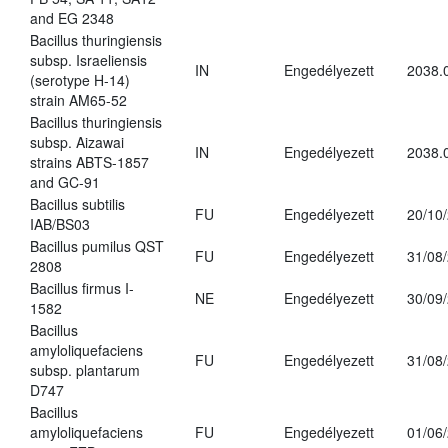
and EG 2348
Bacillus thuringiensis
subsp. Israeliensis
IN
Engedélyezett
2038.
(serotype H-14)
strain AM65-52
Bacillus thuringiensis
subsp. Aizawai
IN
Engedélyezett
2038.
strains ABTS-1857
and GC-91
Bacillus subtilis
FU
Engedélyezett
20/10
IAB/BS03
Bacillus pumilus QST
FU
Engedélyezett
31/08
2808
Bacillus firmus I-
NE
Engedélyezett
30/09
1582
Bacillus
amyloliquefaciens
FU
Engedélyezett
31/08
subsp. plantarum
D747
Bacillus
amyloliquefaciens
FU
Engedélyezett
01/06