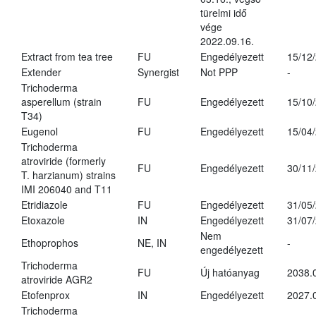
türelmi idő
vége
2022.09.16.
Extract from tea tree
FU
Engedélyezett
15/12
Extender
Synergist
Not PPP
-
Trichoderma
asperellum (strain
FU
Engedélyezett
15/10
T34)
Eugenol
FU
Engedélyezett
15/04
Trichoderma
atroviride (formerly
FU
Engedélyezett
30/11
T. harzianum) strains
IMI 206040 and T11
Etridiazole
FU
Engedélyezett
31/05
Etoxazole
IN
Engedélyezett
31/07
Nem
Ethoprophos
NE, IN
-
engedélyezett
Trichoderma
FU
Új hatóanyag
2038.
atroviride AGR2
Etofenprox
IN
Engedélyezett
2027.
Trichoderma