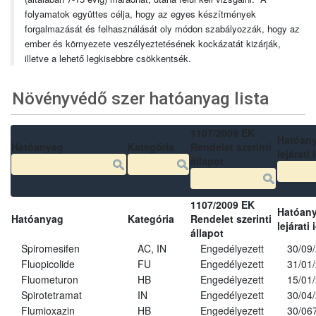
folyamatok együttes célja, hogy az egyes készítmények
forgalmazását és felhasználását oly módon szabályozzák, hogy az
ember és környezete veszélyeztetésének kockázatát kizárják,
illetve a lehető legkisebbre csökkentsék.
Növényvédő szer hatóanyag lista
1107/2009 EK
Hatóan
Hatóanyag
Kategória
Rendelet szerinti
lejárati 
állapot
1107/2009 EK
Hatóan
Hatóanyag
Kategória
Rendelet szerinti
lejárati 
állapot
Spiromesifen
AC, IN
Engedélyezett
30/09
Fluopicolide
FU
Engedélyezett
31/01
Fluometuron
HB
Engedélyezett
15/01
Spirotetramat
IN
Engedélyezett
30/04
Flumioxazin
HB
Engedélyezett
30/06