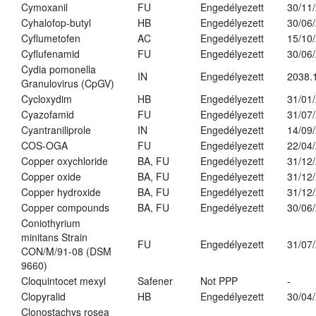
Cymoxanil
FU
Engedélyezett
30/11
Cyhalofop-butyl
HB
Engedélyezett
30/06
Cyflumetofen
AC
Engedélyezett
15/10
Cyflufenamid
FU
Engedélyezett
30/06
Cydia pomonella
IN
Engedélyezett
2038.
Granulovirus (CpGV)
Cycloxydim
HB
Engedélyezett
31/01
Cyazofamid
FU
Engedélyezett
31/07
Cyantraniliprole
IN
Engedélyezett
14/09
COS-OGA
FU
Engedélyezett
22/04
Copper oxychloride
BA, FU
Engedélyezett
31/12
Copper oxide
BA, FU
Engedélyezett
31/12
Copper hydroxide
BA, FU
Engedélyezett
31/12
Copper compounds
BA, FU
Engedélyezett
30/06
Coniothyrium
minitans Strain
FU
Engedélyezett
31/07
CON/M/91-08 (DSM
9660)
Cloquintocet mexyl
Safener
Not PPP
-
Clopyralid
HB
Engedélyezett
30/04
Clonostachys rosea