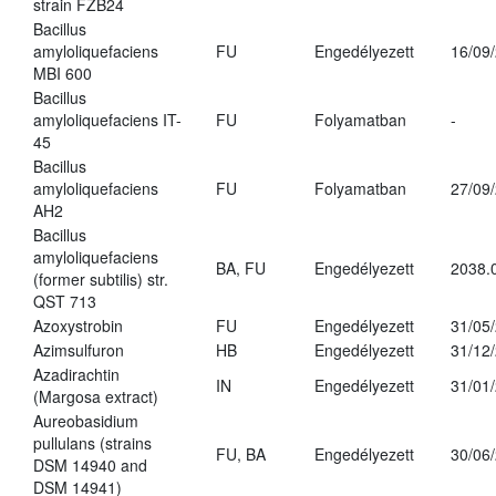
strain FZB24
Bacillus
amyloliquefaciens
FU
Engedélyezett
16/09
MBI 600
Bacillus
amyloliquefaciens IT-
FU
Folyamatban
-
45
Bacillus
amyloliquefaciens
FU
Folyamatban
27/09
AH2
Bacillus
amyloliquefaciens
BA, FU
Engedélyezett
2038.
(former subtilis) str.
QST 713
Azoxystrobin
FU
Engedélyezett
31/05
Azimsulfuron
HB
Engedélyezett
31/12
Azadirachtin
IN
Engedélyezett
31/01
(Margosa extract)
Aureobasidium
pullulans (strains
FU, BA
Engedélyezett
30/06
DSM 14940 and
DSM 14941)