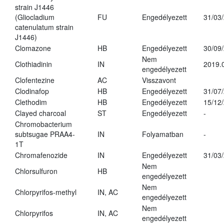
strain J1446
(Gliocladium
FU
Engedélyezett
31/03
catenulatum strain
J1446)
Clomazone
HB
Engedélyezett
30/09
Nem
Clothiadinin
IN
2019.
engedélyezett
Clofentezine
AC
Visszavont
Clodinafop
HB
Engedélyezett
31/07
Clethodim
HB
Engedélyezett
15/12
Clayed charcoal
ST
Engedélyezett
-
Chromobacterium
subtsugae PRAA4-
IN
Folyamatban
-
1T
Chromafenozide
IN
Engedélyezett
31/03
Nem
Chlorsulfuron
HB
engedélyezett
Nem
Chlorpyrifos-methyl
IN, AC
engedélyezett
Nem
Chlorpyrifos
IN, AC
engedélyezett