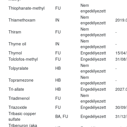
Nem
Thiophanate-methyl
FU
engedélyezett
Nem
Thiamethoxam
IN
2019.
engedélyezett
Nem
Thiram
FU
-
engedélyezett
Nem
Thyme oil
IN
-
engedélyezett
Thymol
FU
Engedélyezett
15/04
Tolclofos-methyl
FU
Engedélyezett
31/08
Nem
Tolpyralate
HB
-
engedélyezett
Nem
Topramezone
HB
-
engedélyezett
Tri-allate
HB
Engedélyezett
2027.
Nem
Triadimenol
FU
engedélyezett
Triazoxide
FU
Engedélyezett
30/09
Tribasic copper
BA, FU
Engedélyezett
31/12
sulfate
Tribenuron (aka