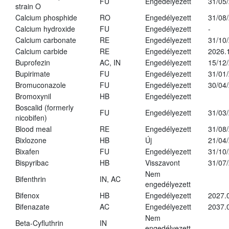
FU
Engedélyezett
31/05
strain O
Calcium phosphide
RO
Engedélyezett
31/08
Calcium hydroxide
FU
Engedélyezett
-
Calcium carbonate
RE
Engedélyezett
31/10
Calcium carbide
RE
Engedélyezett
2026.
Buprofezin
AC, IN
Engedélyezett
15/12
Bupirimate
FU
Engedélyezett
31/01
Bromuconazole
FU
Engedélyezett
30/04
Bromoxynil
HB
Engedélyezett
Boscalid (formerly
FU
Engedélyezett
31/03
nicobifen)
Blood meal
RE
Engedélyezett
31/08
Bixlozone
HB
Új
21/04
Bixafen
FU
Engedélyezett
31/10
Bispyribac
HB
Visszavont
31/07
Nem
Bifenthrin
IN, AC
engedélyezett
Bifenox
HB
Engedélyezett
2027.
Bifenazate
AC
Engedélyezett
2037.
Nem
Beta-Cyfluthrin
IN
engedélyezett