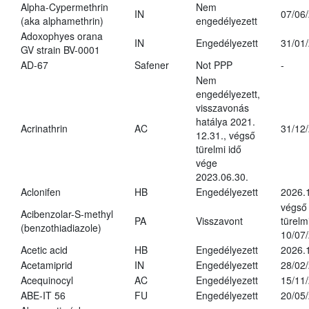
Alpha-Cypermethrin
Nem
IN
07/06
(aka alphamethrin)
engedélyezett
Adoxophyes orana
IN
Engedélyezett
31/01
GV strain BV-0001
AD-67
Safener
Not PPP
-
Nem
engedélyezett,
visszavonás
hatálya 2021.
Acrinathrin
AC
31/12
12.31., végső
türelmi idő
vége
2023.06.30.
Aclonifen
HB
Engedélyezett
2026.
végső
Acibenzolar-S-methyl
PA
Visszavont
türelmi
(benzothiadiazole)
10/07
Acetic acid
HB
Engedélyezett
2026.
Acetamiprid
IN
Engedélyezett
28/02
Acequinocyl
AC
Engedélyezett
15/11
ABE-IT 56
FU
Engedélyezett
20/05