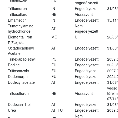
Triflumizole
FU
engedélyezett
Triflumuron
IN
Engedélyezett
31/03
Triflusulfuron
HB
Visszavont
-
Emamectin
IN
Engedélyezett
15/11
Trimethylamine
Nem
AT
hydrochloride
engedélyezett
Elemental Iron
MO
Új
26/05
E,Z-3,13-
Octadecadienyl
AT
Engedélyezett
31/08
Acetate
Trinexapac-ethyl
PG
Engedélyezett
2039.
Dodine
FU
Engedélyezett
30/06
Triticonazole
FU
Engedélyezett
2027.
Dodemorph
FU
Engedélyezett
2024.
Dodecyl acetate
AT
Engedélyezett
31/08
végső
Tritosulforon
HB
Visszavont
türelmi
07/11
Dodecan-1-ol
AT
Engedélyezett
31/08
Urea
AT, FU
Engedélyezett
2039.
Nem