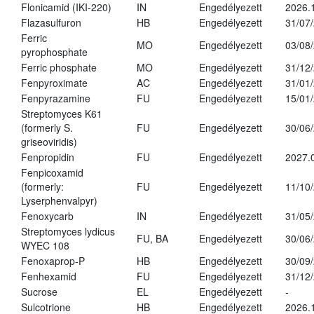
Flonicamid (IKI-220)
IN
Engedélyezett
2026.
Flazasulfuron
HB
Engedélyezett
31/07
Ferric
MO
Engedélyezett
03/08
pyrophosphate
Ferric phosphate
MO
Engedélyezett
31/12
Fenpyroximate
AC
Engedélyezett
31/01
Fenpyrazamine
FU
Engedélyezett
15/01
Streptomyces K61
(formerly S.
FU
Engedélyezett
30/06
griseoviridis)
Fenpropidin
FU
Engedélyezett
2027.
Fenpicoxamid
(formerly:
FU
Engedélyezett
11/10
Lyserphenvalpyr)
Fenoxycarb
IN
Engedélyezett
31/05
Streptomyces lydicus
FU, BA
Engedélyezett
30/06
WYEC 108
Fenoxaprop-P
HB
Engedélyezett
30/09
Fenhexamid
FU
Engedélyezett
31/12
Sucrose
EL
Engedélyezett
-
Sulcotrione
HB
Engedélyezett
2026.