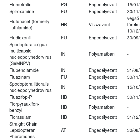
Flumetralin
PG
Engedélyezett
15/01
Spiroxamine
FU
Engedélyezett
30/11
végső
Flufenacet (formerly
HB
Visszavont
türelmi
fluthiamide)
10/12
Fludioxonil
FU
Engedélyezett
30/09
Spodoptera exigua
multicapsid
IN
Folyamatban
-
nucleopolyhedorvirus
(SeMNPV)
Flubendiamide
IN
Engedélyezett
31/08
Fluazinam
FU
Engedélyezett
30/11
Spodoptera littoralis
IN
Engedélyezett
15/10
nucleopolyhedrovirus
Fluazifop-P
HB
Engedélyezett
30/11
Florpyrauxifen-
HB
Folyamatban
-
benzyl
Florasulam
HB
Engedélyezett
31/12
Straight Chain
Lepidopteran
AT
Engedélyezett
30/08
Pheromones