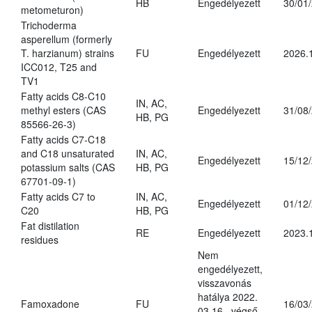
HB
Engedélyezett
30/01
metometuron)
Trichoderma
asperellum (formerly
T. harzianum) strains
FU
Engedélyezett
2026.
ICC012, T25 and
TV1
Fatty acids C8-C10
IN, AC,
methyl esters (CAS
Engedélyezett
31/08
HB, PG
85566-26-3)
Fatty acids C7-C18
and C18 unsaturated
IN, AC,
Engedélyezett
15/12
potassium salts (CAS
HB, PG
67701-09-1)
Fatty acids C7 to
IN, AC,
Engedélyezett
01/12
C20
HB, PG
Fat distilation
RE
Engedélyezett
2023.
residues
Nem
engedélyezett,
visszavonás
hatálya 2022.
Famoxadone
FU
16/03
03.16., végső