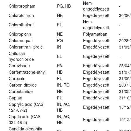
Nem
Chlorpropham
PG, HB
-
engedélyezett
Chlorotoluron
HB
Engedélyezett
30/06
Nem
Chlorothalonil
FU
-
engedélyezett
Chloropicrin
NE
Folyamatban
-
Chlormequat
PG
Engedélyezett
2028.
Chlorantraniliprole
IN
Engedélyezett
31/05
Chitosan
EL
Engedélyezett
-
hydrochloride
Cerevisane
PA
Engedélyezett
23/04
Carfentrazone-ethyl
HB
Engedélyezett
31/07
Carboxin
FU
Engedélyezett
31/05
Carbon dioxide
IN, RO
Engedélyezett
2037.
Carbetamide
HB
Engedélyezett
31/05
Captan
FU
Engedélyezett
31/10
Caprylic acid (CAS
IN, AC,
Engedélyezett
15/12
124-07-2)
HB
Capric acid (CAS
IN, AC,
Engedélyezett
15/12
334-48-5)
HB
Candida oleophila