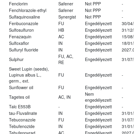
Fenclorim
Safener
Not PPP
-
Fenchlorazole-ethyl
Safener
Not PPP
-
Sulfaquinoxaline
Synergist
Not PPP
-
Fenbuconazole
FU
Engedélyezett
30/04
Sulfosulfuron
HB
Engedélyezett
31/12
Fenazaquin
AC
Engedélyezett
15/08
Sulfoxaflor
IN
Engedélyezett
18/01
Sulfuryl fluoride
IN
Engedélyezett
2027.
FU, AC,
Sulphur
Engedélyezett
31/07
RE
Sweet Lupin (seeds),
Lupinus albus L.,
FU
Engedélyezett
-
germ., ext.
Sunflower oil
FU
Engedélyezett
-
Nem
Tagetes oil
AC, IN
-
engedélyezett
Talc E553B
-
Engedélyezett
-
tau-Fluvalinate
IN
Engedélyezett
31/01
Tebuconazole
FU
Engedélyezett
31/07
Tebufenozide
IN
Engedélyezett
31/01
Tebufenpyrad
AC
Engedélyezett
2027.