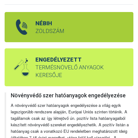
NÉBIH
ZÖLDSZÁM
ENGEDÉLYEZETT
TERMÉSNÖVELŐ ANYAGOK
KERESŐJE
Növényvédő szer hatóanyagok engedélyezése
A növényvédő szer hatóanyagok engedélyezése a világ egyik
legszigorúbb rendszere alapján, Európai Uniós szinten történik. A
tagállamok csak az így létrejövő ún. pozitív lista hatóanyagaiból
készített növényvédő szereket engedélyezhetik. A pozitív listán a
hatóanyag csak a vonatkozó EU rendeletben meghatározott ideig
(általában 7-15 évig) maradhat, utána felül kell vizsgálni. A