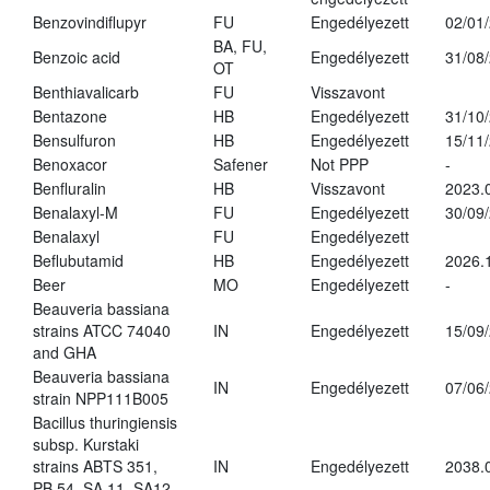
Benzovindiflupyr
FU
Engedélyezett
02/01
BA, FU,
Benzoic acid
Engedélyezett
31/08
OT
Benthiavalicarb
FU
Visszavont
Bentazone
HB
Engedélyezett
31/10
Bensulfuron
HB
Engedélyezett
15/11
Benoxacor
Safener
Not PPP
-
Benfluralin
HB
Visszavont
2023.
Benalaxyl-M
FU
Engedélyezett
30/09
Benalaxyl
FU
Engedélyezett
Beflubutamid
HB
Engedélyezett
2026.
Beer
MO
Engedélyezett
-
Beauveria bassiana
strains ATCC 74040
IN
Engedélyezett
15/09
and GHA
Beauveria bassiana
IN
Engedélyezett
07/06
strain NPP111B005
Bacillus thuringiensis
subsp. Kurstaki
strains ABTS 351,
IN
Engedélyezett
2038.
PB 54, SA 11, SA12