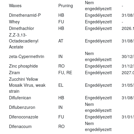
Nem
Waxes
Pruning
-
engedélyezett
Dimethenamid-P
HB
Engedélyezett
31/08
Whey
FU
Engedélyezett
-
Dimethachlor
HB
Engedélyezett
2026.
Z,Z-3,13-
Octadecadienyl
AT
Engedélyezett
31/08
Acetate
Nem
zeta-Cypermethrin
IN
30/12
engedélyezett
Zinc phosphide
RO
Engedélyezett
31/12
Ziram
FU, RE
Engedélyezett
2027.
Zucchini Yellow
Mosaik Virus, weak
EL
Engedélyezett
31/05
strain
Diflufenican
HB
Engedélyezett
31/08
Nem
Diflubenzuron
IN
engedélyezett
Difenoconazole
FU
Engedélyezett
31/01
Nem
Difenacoum
RO
engedélyezett