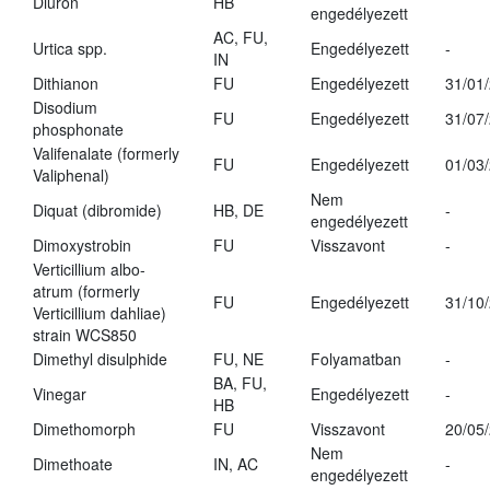
Diuron
HB
engedélyezett
AC, FU,
Urtica spp.
Engedélyezett
-
IN
Dithianon
FU
Engedélyezett
31/01
Disodium
FU
Engedélyezett
31/07
phosphonate
Valifenalate (formerly
FU
Engedélyezett
01/03
Valiphenal)
Nem
Diquat (dibromide)
HB, DE
-
engedélyezett
Dimoxystrobin
FU
Visszavont
-
Verticillium albo-
atrum (formerly
FU
Engedélyezett
31/10
Verticillium dahliae)
strain WCS850
Dimethyl disulphide
FU, NE
Folyamatban
-
BA, FU,
Vinegar
Engedélyezett
-
HB
Dimethomorph
FU
Visszavont
20/05
Nem
Dimethoate
IN, AC
-
engedélyezett