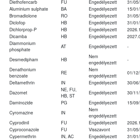
Diethofencarb
FU
Engedélyezett
31/05
Aluminium sulphate
BA
Engedélyezett
15/01
Bromadiolone
RO
Engedélyezett
31/05
Diclofop
HB
Engedélyezett
31/01
Dichlorprop-P
HB
Engedélyezett
2026.
Dicamba
HB
Engedélyezett
2027.
Diammonium
AT
Engedélyezett
-
phosphate
Nem
Desmedipham
HB
-
engedélyezett
Denathonium
Nem
RE
01/12
benzoate
engedélyezett
Deltamethrin
IN
Engedélyezett
30/06
NE, FU,
Dazomet
Engedélyezett
30/11
HB, ST
Daminozide
PG
Engedélyezett
15/09
Nem
Cyromazine
IN
engedélyezett
Cyprodinil
FU
Engedélyezett
2026.
Cyproconazole
FU
Visszavont
31/05
Cypermethrin
IN, AC
Engedélyezett
31/01