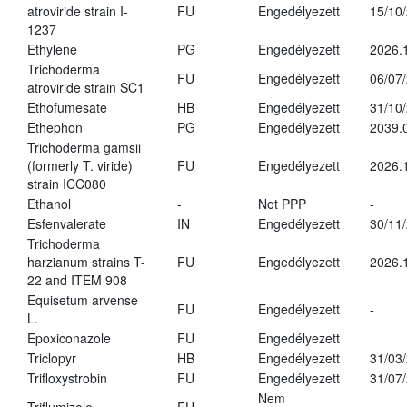
atroviride strain I-
FU
Engedélyezett
15/10
1237
Ethylene
PG
Engedélyezett
2026.
Trichoderma
FU
Engedélyezett
06/07
atroviride strain SC1
Ethofumesate
HB
Engedélyezett
31/10
Ethephon
PG
Engedélyezett
2039.
Trichoderma gamsii
(formerly T. viride)
FU
Engedélyezett
2026.
strain ICC080
Ethanol
-
Not PPP
-
Esfenvalerate
IN
Engedélyezett
30/11
Trichoderma
harzianum strains T-
FU
Engedélyezett
2026.
22 and ITEM 908
Equisetum arvense
FU
Engedélyezett
-
L.
Epoxiconazole
FU
Engedélyezett
Triclopyr
HB
Engedélyezett
31/03
Trifloxystrobin
FU
Engedélyezett
31/07
Nem