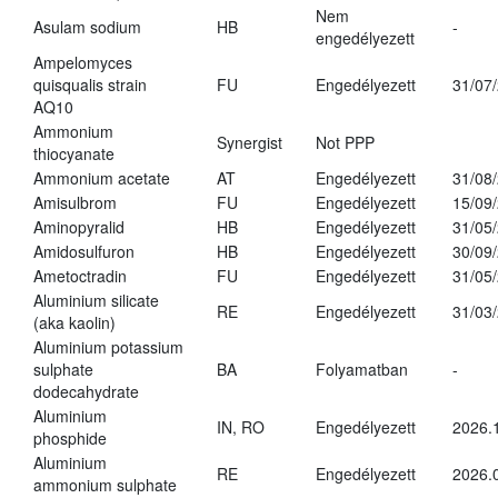
Nem
Asulam sodium
HB
-
engedélyezett
Ampelomyces
quisqualis strain
FU
Engedélyezett
31/07
AQ10
Ammonium
Synergist
Not PPP
thiocyanate
Ammonium acetate
AT
Engedélyezett
31/08
Amisulbrom
FU
Engedélyezett
15/09
Aminopyralid
HB
Engedélyezett
31/05
Amidosulfuron
HB
Engedélyezett
30/09
Ametoctradin
FU
Engedélyezett
31/05
Aluminium silicate
RE
Engedélyezett
31/03
(aka kaolin)
Aluminium potassium
sulphate
BA
Folyamatban
-
dodecahydrate
Aluminium
IN, RO
Engedélyezett
2026.
phosphide
Aluminium
RE
Engedélyezett
2026.
ammonium sulphate