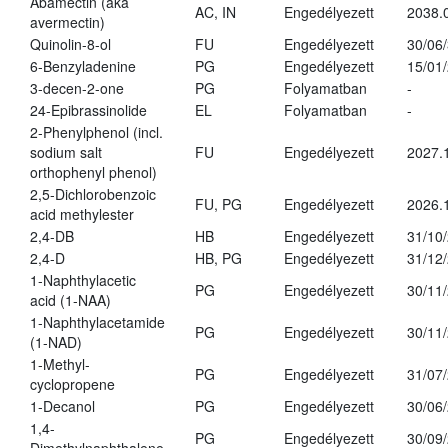
Abamectin (aka
AC, IN
Engedélyezett
2038.
avermectin)
Quinolin-8-ol
FU
Engedélyezett
30/06
6-Benzyladenine
PG
Engedélyezett
15/01
3-decen-2-one
PG
Folyamatban
-
24-Epibrassinolide
EL
Folyamatban
-
2-Phenylphenol (incl.
sodium salt
FU
Engedélyezett
2027.
orthophenyl phenol)
2,5-Dichlorobenzoic
FU, PG
Engedélyezett
2026.
acid methylester
2,4-DB
HB
Engedélyezett
31/10
2,4-D
HB, PG
Engedélyezett
31/12
1-Naphthylacetic
PG
Engedélyezett
30/11
acid (1-NAA)
1-Naphthylacetamide
PG
Engedélyezett
30/11
(1-NAD)
1-Methyl-
PG
Engedélyezett
31/07
cyclopropene
1-Decanol
PG
Engedélyezett
30/06
1,4-
PG
Engedélyezett
30/09