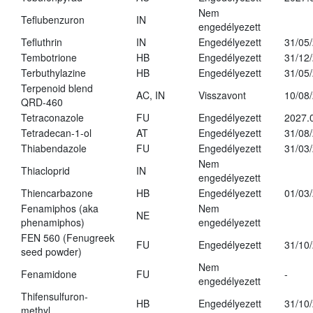
Nem
Teflubenzuron
IN
engedélyezett
Tefluthrin
IN
Engedélyezett
31/05
Tembotrione
HB
Engedélyezett
31/12
Terbuthylazine
HB
Engedélyezett
31/05
Terpenoid blend
AC, IN
Visszavont
10/08
QRD-460
Tetraconazole
FU
Engedélyezett
2027.
Tetradecan-1-ol
AT
Engedélyezett
31/08
Thiabendazole
FU
Engedélyezett
31/03
Nem
Thiacloprid
IN
engedélyezett
Thiencarbazone
HB
Engedélyezett
01/03
Fenamiphos (aka
Nem
NE
phenamiphos)
engedélyezett
FEN 560 (Fenugreek
FU
Engedélyezett
31/10
seed powder)
Nem
Fenamidone
FU
-
engedélyezett
Thifensulfuron-
HB
Engedélyezett
31/10
methyl