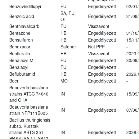
Benzovindiflupyr
FU
Engedélyezett
02/01
BA, FU,
Benzoic acid
Engedélyezett
31/08
OT
Benthiavalicarb
FU
Visszavont
Bentazone
HB
Engedélyezett
31/10
Bensulfuron
HB
Engedélyezett
15/11
Benoxacor
Safener
Not PPP
-
Benfluralin
HB
Visszavont
2023.
Benalaxyl-M
FU
Engedélyezett
30/09
Benalaxyl
FU
Engedélyezett
Beflubutamid
HB
Engedélyezett
2026.
Beer
MO
Engedélyezett
-
Beauveria bassiana
strains ATCC 74040
IN
Engedélyezett
15/09
and GHA
Beauveria bassiana
IN
Engedélyezett
07/06
strain NPP111B005
Bacillus thuringiensis
subsp. Kurstaki
strains ABTS 351,
IN
Engedélyezett
2038.
PB 54, SA 11, SA12