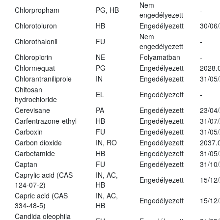
Nem
Chlorpropham
PG, HB
-
engedélyezett
Chlorotoluron
HB
Engedélyezett
30/06
Nem
Chlorothalonil
FU
-
engedélyezett
Chloropicrin
NE
Folyamatban
-
Chlormequat
PG
Engedélyezett
2028.
Chlorantraniliprole
IN
Engedélyezett
31/05
Chitosan
EL
Engedélyezett
-
hydrochloride
Cerevisane
PA
Engedélyezett
23/04
Carfentrazone-ethyl
HB
Engedélyezett
31/07
Carboxin
FU
Engedélyezett
31/05
Carbon dioxide
IN, RO
Engedélyezett
2037.
Carbetamide
HB
Engedélyezett
31/05
Captan
FU
Engedélyezett
31/10
Caprylic acid (CAS
IN, AC,
Engedélyezett
15/12
124-07-2)
HB
Capric acid (CAS
IN, AC,
Engedélyezett
15/12
334-48-5)
HB
Candida oleophila