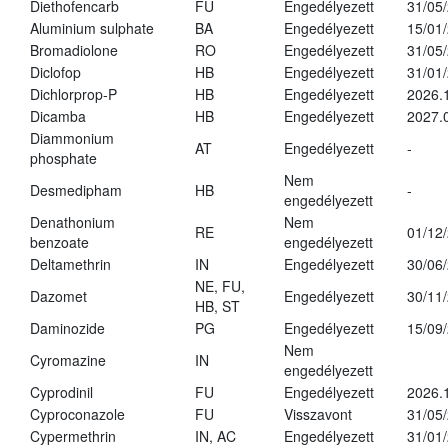
Diethofencarb
FU
Engedélyezett
31/05
Aluminium sulphate
BA
Engedélyezett
15/01
Bromadiolone
RO
Engedélyezett
31/05
Diclofop
HB
Engedélyezett
31/01
Dichlorprop-P
HB
Engedélyezett
2026.
Dicamba
HB
Engedélyezett
2027.
Diammonium
AT
Engedélyezett
-
phosphate
Nem
Desmedipham
HB
-
engedélyezett
Denathonium
Nem
RE
01/12
benzoate
engedélyezett
Deltamethrin
IN
Engedélyezett
30/06
NE, FU,
Dazomet
Engedélyezett
30/11
HB, ST
Daminozide
PG
Engedélyezett
15/09
Nem
Cyromazine
IN
engedélyezett
Cyprodinil
FU
Engedélyezett
2026.
Cyproconazole
FU
Visszavont
31/05
Cypermethrin
IN, AC
Engedélyezett
31/01