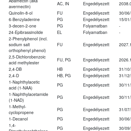
Abamectin (aka
AC, IN
Engedélyezett
2038.
avermectin)
Quinolin-8-ol
FU
Engedélyezett
30/06
6-Benzyladenine
PG
Engedélyezett
15/01
3-decen-2-one
PG
Folyamatban
-
24-Epibrassinolide
EL
Folyamatban
-
2-Phenylphenol (incl.
sodium salt
FU
Engedélyezett
2027.
orthophenyl phenol)
2,5-Dichlorobenzoic
FU, PG
Engedélyezett
2026.
acid methylester
2,4-DB
HB
Engedélyezett
31/10
2,4-D
HB, PG
Engedélyezett
31/12
1-Naphthylacetic
PG
Engedélyezett
30/11
acid (1-NAA)
1-Naphthylacetamide
PG
Engedélyezett
30/11
(1-NAD)
1-Methyl-
PG
Engedélyezett
31/07
cyclopropene
1-Decanol
PG
Engedélyezett
30/06
1,4-
PG
Engedélyezett
30/09