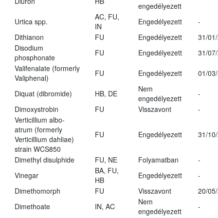
Diuron
HB
engedélyezett
AC, FU,
Urtica spp.
Engedélyezett
-
IN
Dithianon
FU
Engedélyezett
31/01
Disodium
FU
Engedélyezett
31/07
phosphonate
Valifenalate (formerly
FU
Engedélyezett
01/03
Valiphenal)
Nem
Diquat (dibromide)
HB, DE
-
engedélyezett
Dimoxystrobin
FU
Visszavont
-
Verticillium albo-
atrum (formerly
FU
Engedélyezett
31/10
Verticillium dahliae)
strain WCS850
Dimethyl disulphide
FU, NE
Folyamatban
-
BA, FU,
Vinegar
Engedélyezett
-
HB
Dimethomorph
FU
Visszavont
20/05
Nem
Dimethoate
IN, AC
-
engedélyezett