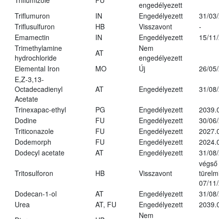
Triflumizole
FU
engedélyezett
Triflumuron
IN
Engedélyezett
31/03
Triflusulfuron
HB
Visszavont
-
Emamectin
IN
Engedélyezett
15/11
Trimethylamine
Nem
AT
hydrochloride
engedélyezett
Elemental Iron
MO
Új
26/05
E,Z-3,13-
Octadecadienyl
AT
Engedélyezett
31/08
Acetate
Trinexapac-ethyl
PG
Engedélyezett
2039.
Dodine
FU
Engedélyezett
30/06
Triticonazole
FU
Engedélyezett
2027.
Dodemorph
FU
Engedélyezett
2024.
Dodecyl acetate
AT
Engedélyezett
31/08
végső
Tritosulforon
HB
Visszavont
türelmi
07/11
Dodecan-1-ol
AT
Engedélyezett
31/08
Urea
AT, FU
Engedélyezett
2039.
Nem