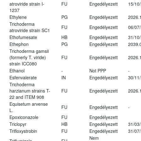
atroviride strain I-
FU
Engedélyezett
15/10
1237
Ethylene
PG
Engedélyezett
2026.
Trichoderma
FU
Engedélyezett
06/07
atroviride strain SC1
Ethofumesate
HB
Engedélyezett
31/10
Ethephon
PG
Engedélyezett
2039.
Trichoderma gamsii
(formerly T. viride)
FU
Engedélyezett
2026.
strain ICC080
Ethanol
-
Not PPP
-
Esfenvalerate
IN
Engedélyezett
30/11
Trichoderma
harzianum strains T-
FU
Engedélyezett
2026.
22 and ITEM 908
Equisetum arvense
FU
Engedélyezett
-
L.
Epoxiconazole
FU
Engedélyezett
Triclopyr
HB
Engedélyezett
31/03
Trifloxystrobin
FU
Engedélyezett
31/07
Nem