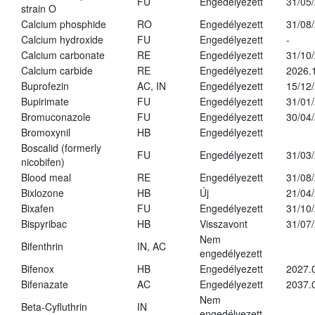
FU
Engedélyezett
31/05
strain O
Calcium phosphide
RO
Engedélyezett
31/08
Calcium hydroxide
FU
Engedélyezett
-
Calcium carbonate
RE
Engedélyezett
31/10
Calcium carbide
RE
Engedélyezett
2026.
Buprofezin
AC, IN
Engedélyezett
15/12
Bupirimate
FU
Engedélyezett
31/01
Bromuconazole
FU
Engedélyezett
30/04
Bromoxynil
HB
Engedélyezett
Boscalid (formerly
FU
Engedélyezett
31/03
nicobifen)
Blood meal
RE
Engedélyezett
31/08
Bixlozone
HB
Új
21/04
Bixafen
FU
Engedélyezett
31/10
Bispyribac
HB
Visszavont
31/07
Nem
Bifenthrin
IN, AC
engedélyezett
Bifenox
HB
Engedélyezett
2027.
Bifenazate
AC
Engedélyezett
2037.
Nem
Beta-Cyfluthrin
IN
engedélyezett