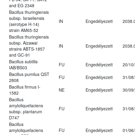
and EG 2348
Bacillus thuringiensis
subsp. Israeliensis
IN
Engedélyezett
2038.
(serotype H-14)
strain AM65-52
Bacillus thuringiensis
subsp. Aizawai
IN
Engedélyezett
2038.
strains ABTS-1857
and GC-91
Bacillus subtilis
FU
Engedélyezett
20/10
IAB/BS03
Bacillus pumilus QST
FU
Engedélyezett
31/08
2808
Bacillus firmus I-
NE
Engedélyezett
30/09
1582
Bacillus
amyloliquefaciens
FU
Engedélyezett
31/08
subsp. plantarum
D747
Bacillus
amyloliquefaciens
FU
Engedélyezett
01/06