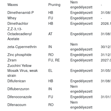
Nem
Waxes
Pruning
-
engedélyezett
Dimethenamid-P
HB
Engedélyezett
31/08
Whey
FU
Engedélyezett
-
Dimethachlor
HB
Engedélyezett
2026.
Z,Z-3,13-
Octadecadienyl
AT
Engedélyezett
31/08
Acetate
Nem
zeta-Cypermethrin
IN
30/12
engedélyezett
Zinc phosphide
RO
Engedélyezett
31/12
Ziram
FU, RE
Engedélyezett
2027.
Zucchini Yellow
Mosaik Virus, weak
EL
Engedélyezett
31/05
strain
Diflufenican
HB
Engedélyezett
31/08
Nem
Diflubenzuron
IN
engedélyezett
Difenoconazole
FU
Engedélyezett
31/01
Nem
Difenacoum
RO
engedélyezett