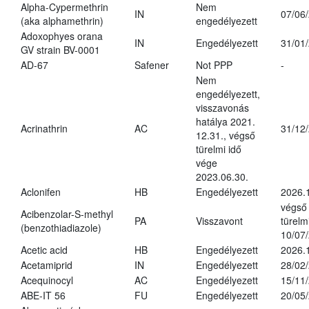
Alpha-Cypermethrin
Nem
IN
07/06
(aka alphamethrin)
engedélyezett
Adoxophyes orana
IN
Engedélyezett
31/01
GV strain BV-0001
AD-67
Safener
Not PPP
-
Nem
engedélyezett,
visszavonás
hatálya 2021.
Acrinathrin
AC
31/12
12.31., végső
türelmi idő
vége
2023.06.30.
Aclonifen
HB
Engedélyezett
2026.
végső
Acibenzolar-S-methyl
PA
Visszavont
türelmi
(benzothiadiazole)
10/07
Acetic acid
HB
Engedélyezett
2026.
Acetamiprid
IN
Engedélyezett
28/02
Acequinocyl
AC
Engedélyezett
15/11
ABE-IT 56
FU
Engedélyezett
20/05