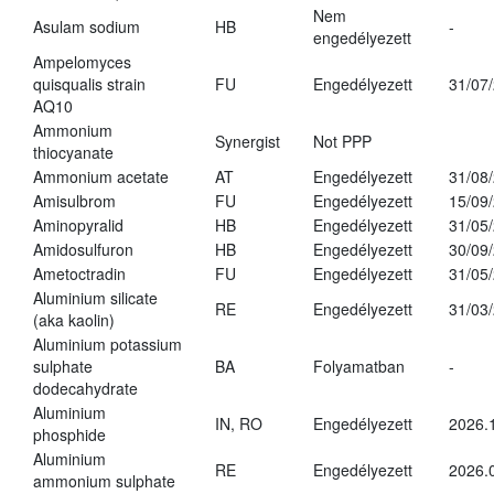
Nem
Asulam sodium
HB
-
engedélyezett
Ampelomyces
quisqualis strain
FU
Engedélyezett
31/07
AQ10
Ammonium
Synergist
Not PPP
thiocyanate
Ammonium acetate
AT
Engedélyezett
31/08
Amisulbrom
FU
Engedélyezett
15/09
Aminopyralid
HB
Engedélyezett
31/05
Amidosulfuron
HB
Engedélyezett
30/09
Ametoctradin
FU
Engedélyezett
31/05
Aluminium silicate
RE
Engedélyezett
31/03
(aka kaolin)
Aluminium potassium
sulphate
BA
Folyamatban
-
dodecahydrate
Aluminium
IN, RO
Engedélyezett
2026.
phosphide
Aluminium
RE
Engedélyezett
2026.
ammonium sulphate