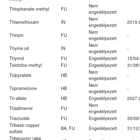
Nem
Thiophanate-methyl
FU
engedélyezett
Nem
Thiamethoxam
IN
2019.
engedélyezett
Nem
Thiram
FU
-
engedélyezett
Nem
Thyme oil
IN
-
engedélyezett
Thymol
FU
Engedélyezett
15/04
Tolclofos-methyl
FU
Engedélyezett
31/08
Nem
Tolpyralate
HB
-
engedélyezett
Nem
Topramezone
HB
-
engedélyezett
Tri-allate
HB
Engedélyezett
2027.
Nem
Triadimenol
FU
engedélyezett
Triazoxide
FU
Engedélyezett
30/09
Tribasic copper
BA, FU
Engedélyezett
31/12
sulfate
Tribenuron (aka