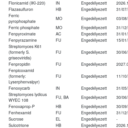
Flonicamid (IKI-220)
IN
Engedélyezett
2026.
Flazasulfuron
HB
Engedélyezett
31/07
Ferric
MO
Engedélyezett
03/08
pyrophosphate
Ferric phosphate
MO
Engedélyezett
31/12
Fenpyroximate
AC
Engedélyezett
31/01
Fenpyrazamine
FU
Engedélyezett
15/01
Streptomyces K61
(formerly S.
FU
Engedélyezett
30/06
griseoviridis)
Fenpropidin
FU
Engedélyezett
2027.
Fenpicoxamid
(formerly:
FU
Engedélyezett
11/10
Lyserphenvalpyr)
Fenoxycarb
IN
Engedélyezett
31/05
Streptomyces lydicus
FU, BA
Engedélyezett
30/06
WYEC 108
Fenoxaprop-P
HB
Engedélyezett
30/09
Fenhexamid
FU
Engedélyezett
31/12
Sucrose
EL
Engedélyezett
-
Sulcotrione
HB
Engedélyezett
2026.