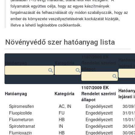
folyamatok együttes célja, hogy az egyes készítmények
forgalmazását és felhasználását oly módon szabályozzák, hogy az
ember és környezete veszélyeztetésének kockázatát kizárják,
illetve a lehető legkisebbre csökkentsék.
Növényvédő szer hatóanyag lista
1107/2009 EK
Hatóan
Hatóanyag
Kategória
Rendelet szerinti
lejárati 
állapot
1107/2009 EK
Hatóan
Hatóanyag
Kategória
Rendelet szerinti
lejárati 
állapot
Spiromesifen
AC, IN
Engedélyezett
30/09
Fluopicolide
FU
Engedélyezett
31/01
Fluometuron
HB
Engedélyezett
15/01
Spirotetramat
IN
Engedélyezett
30/04
Flumioxazin
HB
Engedélyezett
30/06