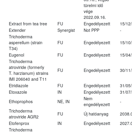
türelmi idő
vége
2022.09.16.
Extract from tea tree
FU
Engedélyezett
15/12
Extender
Synergist
Not PPP
-
Trichoderma
asperellum (strain
FU
Engedélyezett
15/10
T34)
Eugenol
FU
Engedélyezett
15/04
Trichoderma
atroviride (formerly
FU
Engedélyezett
30/11
T. harzianum) strains
IMI 206040 and T11
Etridiazole
FU
Engedélyezett
31/05
Etoxazole
IN
Engedélyezett
31/07
Nem
Ethoprophos
NE, IN
-
engedélyezett
Trichoderma
FU
Új hatóanyag
2038.
atroviride AGR2
Etofenprox
IN
Engedélyezett
2027.
Trichoderma