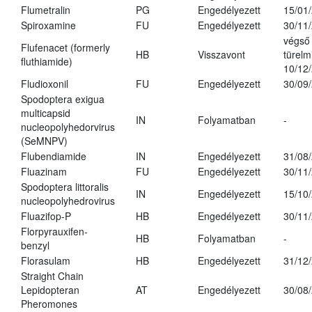
Flumetralin
PG
Engedélyezett
15/01
Spiroxamine
FU
Engedélyezett
30/11
végső
Flufenacet (formerly
HB
Visszavont
türelmi
fluthiamide)
10/12
Fludioxonil
FU
Engedélyezett
30/09
Spodoptera exigua
multicapsid
IN
Folyamatban
-
nucleopolyhedorvirus
(SeMNPV)
Flubendiamide
IN
Engedélyezett
31/08
Fluazinam
FU
Engedélyezett
30/11
Spodoptera littoralis
IN
Engedélyezett
15/10
nucleopolyhedrovirus
Fluazifop-P
HB
Engedélyezett
30/11
Florpyrauxifen-
HB
Folyamatban
-
benzyl
Florasulam
HB
Engedélyezett
31/12
Straight Chain
Lepidopteran
AT
Engedélyezett
30/08
Pheromones