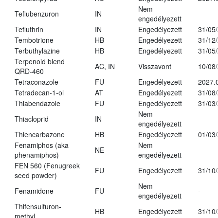
Nem
Teflubenzuron
IN
engedélyezett
Tefluthrin
IN
Engedélyezett
31/05
Tembotrione
HB
Engedélyezett
31/12
Terbuthylazine
HB
Engedélyezett
31/05
Terpenoid blend
AC, IN
Visszavont
10/08
QRD-460
Tetraconazole
FU
Engedélyezett
2027.
Tetradecan-1-ol
AT
Engedélyezett
31/08
Thiabendazole
FU
Engedélyezett
31/03
Nem
Thiacloprid
IN
engedélyezett
Thiencarbazone
HB
Engedélyezett
01/03
Fenamiphos (aka
Nem
NE
phenamiphos)
engedélyezett
FEN 560 (Fenugreek
FU
Engedélyezett
31/10
seed powder)
Nem
Fenamidone
FU
-
engedélyezett
Thifensulfuron-
HB
Engedélyezett
31/10
methyl