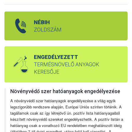
NÉBIH
ZÖLDSZÁM
ENGEDÉLYEZETT
TERMÉSNÖVELŐ ANYAGOK
KERESŐJE
Növényvédő szer hatóanyagok engedélyezése
A növényvédő szer hatóanyagok engedélyezése a világ egyik
legszigorúbb rendszere alapján, Európai Uniós szinten történik. A
tagállamok csak az így létrejövő ún. pozitív lista hatóanyagaiból
készített növényvédő szereket engedélyezhetik. A pozitív listán a
hatóanyag csak a vonatkozó EU rendeletben meghatározott ideig
(általában 7-15 évig) maradhat, utána felül kell vizsgálni. A