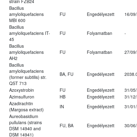
strain FZB24
Bacillus
amyloliquefaciens
FU
Engedélyezett
16/09
MBI 600
Bacillus
amyloliquefaciens IT-
FU
Folyamatban
-
45
Bacillus
amyloliquefaciens
FU
Folyamatban
27/09
AH2
Bacillus
amyloliquefaciens
BA, FU
Engedélyezett
2038.
(former subtilis) str.
QST 713
Azoxystrobin
FU
Engedélyezett
31/05
Azimsulfuron
HB
Engedélyezett
31/12
Azadirachtin
IN
Engedélyezett
31/01
(Margosa extract)
Aureobasidium
pullulans (strains
FU, BA
Engedélyezett
30/06
DSM 14940 and
DSM 14941)