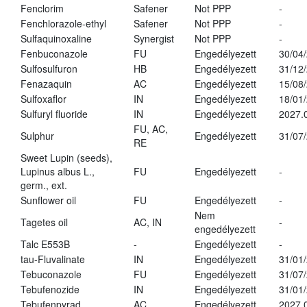
Fenclorim
Safener
Not PPP
-
Fenchlorazole-ethyl
Safener
Not PPP
-
Sulfaquinoxaline
Synergist
Not PPP
-
Fenbuconazole
FU
Engedélyezett
30/04
Sulfosulfuron
HB
Engedélyezett
31/12
Fenazaquin
AC
Engedélyezett
15/08
Sulfoxaflor
IN
Engedélyezett
18/01
Sulfuryl fluoride
IN
Engedélyezett
2027.
FU, AC,
Sulphur
Engedélyezett
31/07
RE
Sweet Lupin (seeds),
Lupinus albus L.,
FU
Engedélyezett
-
germ., ext.
Sunflower oil
FU
Engedélyezett
-
Nem
Tagetes oil
AC, IN
-
engedélyezett
Talc E553B
-
Engedélyezett
-
tau-Fluvalinate
IN
Engedélyezett
31/01
Tebuconazole
FU
Engedélyezett
31/07
Tebufenozide
IN
Engedélyezett
31/01
Tebufenpyrad
AC
Engedélyezett
2027.