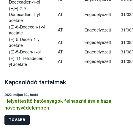
Dodecadien-1-ol
(E,E)-7,9-
Dodecadien-1-yl
AT
Engedélyezett
31/08
acetate
(E)-8-Dodecen-1-yl
AT
Engedélyezett
31/08
acetate
(E)-5-Decen-1-yl
AT
Engedélyezett
31/08
acetate
(E)-5-Decen-1-ol
AT
Engedélyezett
31/08
(E)-11-Tetradecen-1-
AT
Engedélyezett
31/08
yl acetate
Kapcsolódó tartalmak
2022. május 30., hétfő
Helyettesítő hatóanyagok felhasználása a hazai
növényvédelemben
TOVÁBB