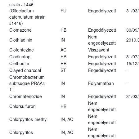
strain J1446
(Gliocladium
FU
Engedélyezett
31/03
catenulatum strain
J1446)
Clomazone
HB
Engedélyezett
30/09
Nem
Clothiadinin
IN
2019.
engedélyezett
Clofentezine
AC
Visszavont
Clodinafop
HB
Engedélyezett
31/07
Clethodim
HB
Engedélyezett
15/12
Clayed charcoal
ST
Engedélyezett
-
Chromobacterium
subtsugae PRAA4-
IN
Folyamatban
-
1T
Chromafenozide
IN
Engedélyezett
31/03
Nem
Chlorsulfuron
HB
engedélyezett
Nem
Chlorpyrifos-methyl
IN, AC
engedélyezett
Nem
Chlorpyrifos
IN, AC
engedélyezett