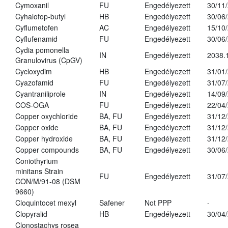
Cymoxanil
FU
Engedélyezett
30/11
Cyhalofop-butyl
HB
Engedélyezett
30/06
Cyflumetofen
AC
Engedélyezett
15/10
Cyflufenamid
FU
Engedélyezett
30/06
Cydia pomonella
IN
Engedélyezett
2038.
Granulovirus (CpGV)
Cycloxydim
HB
Engedélyezett
31/01
Cyazofamid
FU
Engedélyezett
31/07
Cyantraniliprole
IN
Engedélyezett
14/09
COS-OGA
FU
Engedélyezett
22/04
Copper oxychloride
BA, FU
Engedélyezett
31/12
Copper oxide
BA, FU
Engedélyezett
31/12
Copper hydroxide
BA, FU
Engedélyezett
31/12
Copper compounds
BA, FU
Engedélyezett
30/06
Coniothyrium
minitans Strain
FU
Engedélyezett
31/07
CON/M/91-08 (DSM
9660)
Cloquintocet mexyl
Safener
Not PPP
-
Clopyralid
HB
Engedélyezett
30/04
Clonostachys rosea