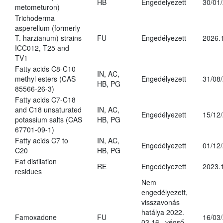
HB
Engedélyezett
30/01
metometuron)
Trichoderma
asperellum (formerly
T. harzianum) strains
FU
Engedélyezett
2026.
ICC012, T25 and
TV1
Fatty acids C8-C10
IN, AC,
methyl esters (CAS
Engedélyezett
31/08
HB, PG
85566-26-3)
Fatty acids C7-C18
and C18 unsaturated
IN, AC,
Engedélyezett
15/12
potassium salts (CAS
HB, PG
67701-09-1)
Fatty acids C7 to
IN, AC,
Engedélyezett
01/12
C20
HB, PG
Fat distilation
RE
Engedélyezett
2023.
residues
Nem
engedélyezett,
visszavonás
hatálya 2022.
Famoxadone
FU
16/03
03.16., végső