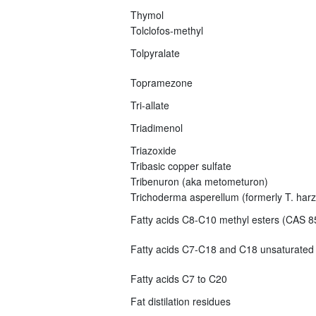
Thymol
Tolclofos-methyl
Tolpyralate
Topramezone
Tri-allate
Triadimenol
Triazoxide
Tribasic copper sulfate
Tribenuron (aka metometuron)
Trichoderma asperellum (formerly T. har
Fatty acids C8-C10 methyl esters (CAS 8
Fatty acids C7-C18 and C18 unsaturated
Fatty acids C7 to C20
Fat distilation residues