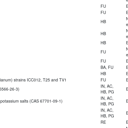
FU
E
FU
E
HB
e
HB
e
HB
E
FU
e
FU
E
BA, FU
E
HB
E
zianum) strains ICC012, T25 and TV1
FU
E
IN, AC,
5566-26-3)
E
HB, PG
IN, AC,
 potassium salts (CAS 67701-09-1)
E
HB, PG
IN, AC,
E
HB, PG
RE
E