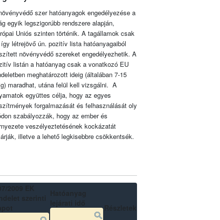
növényvédő szer hatóanyagok engedélyezése a
lág egyik legszigorúbb rendszere alapján,
rópai Uniós szinten történik. A tagállamok csak
 így létrejövő ún. pozitív lista hatóanyagaiból
szített növényvédő szereket engedélyezhetik. A
zitív listán a hatóanyag csak a vonatkozó EU
ndeletben meghatározott ideig (általában 7-15
ig) maradhat, utána felül kell vizsgálni. A
lyamatok együttes célja, hogy az egyes
szítmények forgalmazását és felhasználását oly
don szabályozzák, hogy az ember és
rnyezete veszélyeztetésének kockázatát
zárják, illetve a lehető legkisebbre csökkentsék.
07/2009 EK
Hatóanyag
delet szerinti
lejárati idő
apot
Részletek