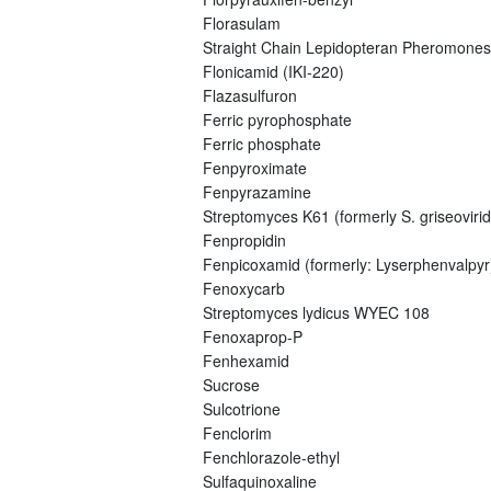
Florasulam
Straight Chain Lepidopteran Pheromones
Flonicamid (IKI-220)
Flazasulfuron
Ferric pyrophosphate
Ferric phosphate
Fenpyroximate
Fenpyrazamine
Streptomyces K61 (formerly S. griseovirid
Fenpropidin
Fenpicoxamid (formerly: Lyserphenvalpyr
Fenoxycarb
Streptomyces lydicus WYEC 108
Fenoxaprop-P
Fenhexamid
Sucrose
Sulcotrione
Fenclorim
Fenchlorazole-ethyl
Sulfaquinoxaline