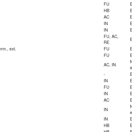
FU
E
HB
E
AC
E
IN
E
IN
E
FU, AC,
E
RE
rm., ext.
FU
E
FU
E
AC, IN
e
-
E
IN
E
FU
E
IN
E
AC
E
IN
e
IN
E
HB
E
HB
E