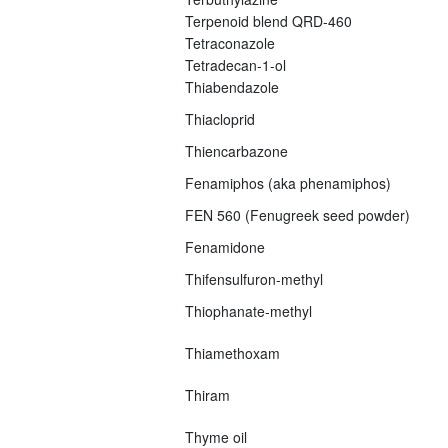
Terpenoid blend QRD-460
Tetraconazole
Tetradecan-1-ol
Thiabendazole
Thiacloprid
Thiencarbazone
Fenamiphos (aka phenamiphos)
FEN 560 (Fenugreek seed powder)
Fenamidone
Thifensulfuron-methyl
Thiophanate-methyl
Thiamethoxam
Thiram
Thyme oil