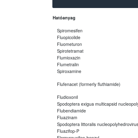
Hatóanyag
Spiromesifen
Fluopicolide
Fluometuron
Spirotetramat
Flumioxazin
Flumetralin
Spiroxamine
Flufenacet (formerly fluthiamide)
Fludioxonil
Spodoptera exigua multicapsid nucleopo
Flubendiamide
Fluazinam
Spodoptera littoralis nucleopolyhedroviru
Fluazifop-P
Florpyrauxifen-benzyl