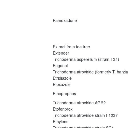
Famoxadone
Extract from tea tree
Extender
Trichoderma asperellum (strain T34)
Eugenol
Trichoderma atroviride (formerly T. harz
Etridiazole
Etoxazole
Ethoprophos
Trichoderma atroviride AGR2
Etofenprox
Trichoderma atroviride strain I-1237
Ethylene
Trichoderma atroviride strain SC1