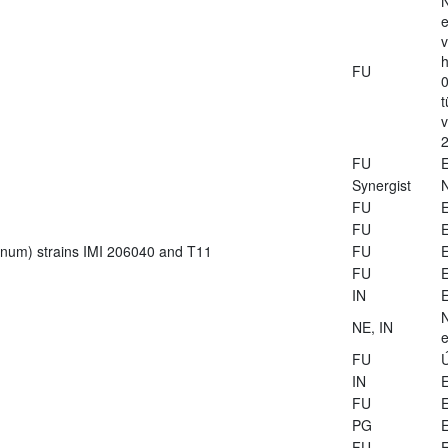
e
v
h
FU
0
t
2
FU
E
Synergist
FU
E
FU
E
ianum) strains IMI 206040 and T11
FU
E
FU
E
IN
E
NE, IN
e
FU
Ú
IN
E
FU
E
PG
E
FU
E