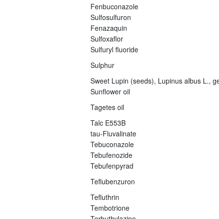
Fenbuconazole
Sulfosulfuron
Fenazaquin
Sulfoxaflor
Sulfuryl fluoride
Sulphur
Sweet Lupin (seeds), Lupinus albus L., ge
Sunflower oil
Tagetes oil
Talc E553B
tau-Fluvalinate
Tebuconazole
Tebufenozide
Tebufenpyrad
Teflubenzuron
Tefluthrin
Tembotrione
Terbuthylazine