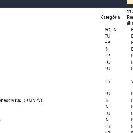
11
Kategória
Ren
áll
AC, IN
E
FU
E
HB
E
IN
E
HB
E
PG
E
FU
E
HB
V
FU
E
lyhedorvirus (SeMNPV)
IN
IN
E
FU
E
s
IN
E
HB
E
HB