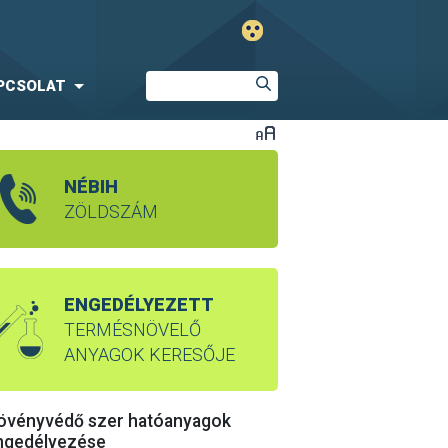
PCSOLAT
NÉBIH
ZÖLDSZÁM
ENGEDÉLYEZETT
TERMÉSNÖVELŐ
ANYAGOK KERESŐJE
övényvédő szer hatóanyagok
ngedélyezése