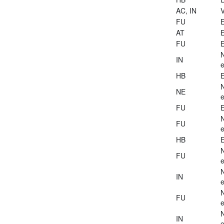
AC, IN
V
FU
E
AT
E
FU
E
IN
e
HB
E
NE
e
FU
E
FU
e
HB
E
FU
e
IN
e
FU
e
IN
e