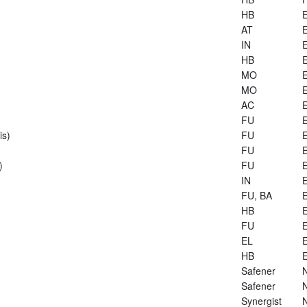
HB
E
AT
E
IN
E
HB
E
MO
E
MO
E
AC
E
FU
E
is)
FU
E
FU
E
)
FU
E
IN
E
FU, BA
E
HB
E
FU
E
EL
E
HB
E
Safener
Safener
Synergist