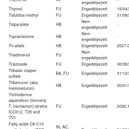
engedélyezett
Thymol
FU
Engedélyezett
15/04
Tolclofos-methyl
FU
Engedélyezett
31/08
Nem
Tolpyralate
HB
-
engedélyezett
Nem
Topramezone
HB
-
engedélyezett
Tri-allate
HB
Engedélyezett
2027.0
Nem
Triadimenol
FU
engedélyezett
Triazoxide
FU
Engedélyezett
30/09
Tribasic copper
BA, FU
Engedélyezett
31/12
sulfate
Tribenuron (aka
HB
Engedélyezett
30/01
metometuron)
Trichoderma
asperellum (formerly
T. harzianum) strains
FU
Engedélyezett
2026.
ICC012, T25 and
TV1
Fatty acids C8-C10
IN, AC,