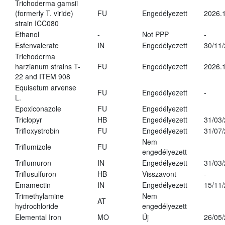
Trichoderma gamsii
(formerly T. viride)
FU
Engedélyezett
2026.
strain ICC080
Ethanol
-
Not PPP
-
Esfenvalerate
IN
Engedélyezett
30/11
Trichoderma
harzianum strains T-
FU
Engedélyezett
2026.
22 and ITEM 908
Equisetum arvense
FU
Engedélyezett
-
L.
Epoxiconazole
FU
Engedélyezett
Triclopyr
HB
Engedélyezett
31/03
Trifloxystrobin
FU
Engedélyezett
31/07
Nem
Triflumizole
FU
engedélyezett
Triflumuron
IN
Engedélyezett
31/03
Triflusulfuron
HB
Visszavont
-
Emamectin
IN
Engedélyezett
15/11
Trimethylamine
Nem
AT
hydrochloride
engedélyezett
Elemental Iron
MO
Új
26/05