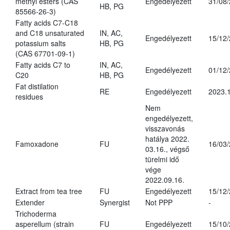
methyl esters (CAS
Engedélyezett
31/08
HB, PG
85566-26-3)
Fatty acids C7-C18
and C18 unsaturated
IN, AC,
Engedélyezett
15/12
potassium salts
HB, PG
(CAS 67701-09-1)
Fatty acids C7 to
IN, AC,
Engedélyezett
01/12
C20
HB, PG
Fat distilation
RE
Engedélyezett
2023.1
residues
Nem
engedélyezett,
visszavonás
hatálya 2022.
Famoxadone
FU
16/03
03.16., végső
türelmi idő
vége
2022.09.16.
Extract from tea tree
FU
Engedélyezett
15/12
Extender
Synergist
Not PPP
-
Trichoderma
asperellum (strain
FU
Engedélyezett
15/10