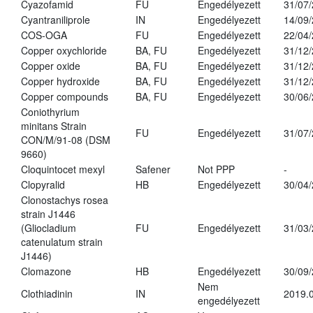
Cyazofamid
FU
Engedélyezett
31/07
Cyantraniliprole
IN
Engedélyezett
14/09
COS-OGA
FU
Engedélyezett
22/04
Copper oxychloride
BA, FU
Engedélyezett
31/12
Copper oxide
BA, FU
Engedélyezett
31/12
Copper hydroxide
BA, FU
Engedélyezett
31/12
Copper compounds
BA, FU
Engedélyezett
30/06
Coniothyrium
minitans Strain
FU
Engedélyezett
31/07
CON/M/91-08 (DSM
9660)
Cloquintocet mexyl
Safener
Not PPP
-
Clopyralid
HB
Engedélyezett
30/04
Clonostachys rosea
strain J1446
(Gliocladium
FU
Engedélyezett
31/03
catenulatum strain
J1446)
Clomazone
HB
Engedélyezett
30/09
Nem
Clothiadinin
IN
2019.0
engedélyezett