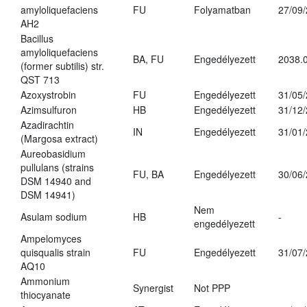
amyloliquefaciens
FU
Folyamatban
27/09
AH2
Bacillus
amyloliquefaciens
BA, FU
Engedélyezett
2038.
(former subtilis) str.
QST 713
Azoxystrobin
FU
Engedélyezett
31/05
Azimsulfuron
HB
Engedélyezett
31/12
Azadirachtin
IN
Engedélyezett
31/01
(Margosa extract)
Aureobasidium
pullulans (strains
FU, BA
Engedélyezett
30/06
DSM 14940 and
DSM 14941)
Nem
Asulam sodium
HB
-
engedélyezett
Ampelomyces
quisqualis strain
FU
Engedélyezett
31/07
AQ10
Ammonium
Synergist
Not PPP
thiocyanate