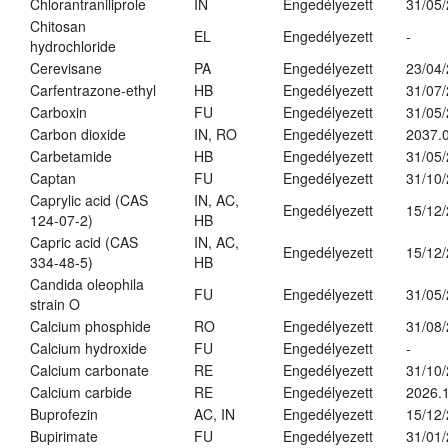
Chlorantraniliprole
IN
Engedélyezett
31/05
Chitosan
EL
Engedélyezett
-
hydrochloride
Cerevisane
PA
Engedélyezett
23/04
Carfentrazone-ethyl
HB
Engedélyezett
31/07
Carboxin
FU
Engedélyezett
31/05
Carbon dioxide
IN, RO
Engedélyezett
2037.
Carbetamide
HB
Engedélyezett
31/05
Captan
FU
Engedélyezett
31/10
Caprylic acid (CAS
IN, AC,
Engedélyezett
15/12
124-07-2)
HB
Capric acid (CAS
IN, AC,
Engedélyezett
15/12
334-48-5)
HB
Candida oleophila
FU
Engedélyezett
31/05
strain O
Calcium phosphide
RO
Engedélyezett
31/08
Calcium hydroxide
FU
Engedélyezett
-
Calcium carbonate
RE
Engedélyezett
31/10
Calcium carbide
RE
Engedélyezett
2026.1
Buprofezin
AC, IN
Engedélyezett
15/12
Bupirimate
FU
Engedélyezett
31/01