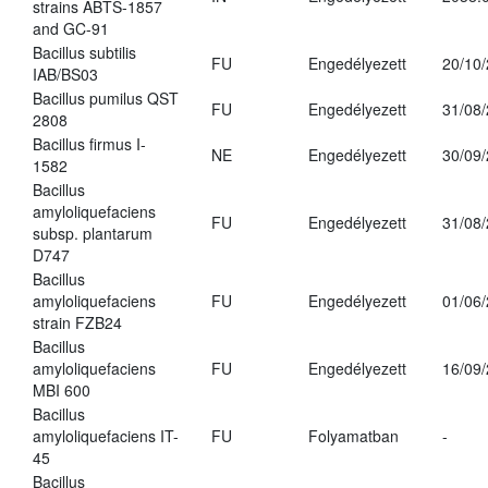
strains ABTS-1857
and GC-91
Bacillus subtilis
FU
Engedélyezett
20/10
IAB/BS03
Bacillus pumilus QST
FU
Engedélyezett
31/08
2808
Bacillus firmus I-
NE
Engedélyezett
30/09
1582
Bacillus
amyloliquefaciens
FU
Engedélyezett
31/08
subsp. plantarum
D747
Bacillus
amyloliquefaciens
FU
Engedélyezett
01/06
strain FZB24
Bacillus
amyloliquefaciens
FU
Engedélyezett
16/09
MBI 600
Bacillus
amyloliquefaciens IT-
FU
Folyamatban
-
45
Bacillus