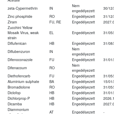
Acetate
Nem
zeta-Cypermethrin
IN
30/12
engedélyezett
Zinc phosphide
RO
Engedélyezett
31/12
Ziram
FU, RE
Engedélyezett
2027.
Zucchini Yellow
Mosaik Virus, weak
EL
Engedélyezett
31/05
strain
Diflufenican
HB
Engedélyezett
31/08
Nem
Diflubenzuron
IN
engedélyezett
Difenoconazole
FU
Engedélyezett
31/01
Nem
Difenacoum
RO
engedélyezett
Diethofencarb
FU
Engedélyezett
31/05
Aluminium sulphate
BA
Engedélyezett
15/01
Bromadiolone
RO
Engedélyezett
31/05
Diclofop
HB
Engedélyezett
31/01
Dichlorprop-P
HB
Engedélyezett
2026.
Dicamba
HB
Engedélyezett
2027.0
Diammonium
AT
Engedélyezett
-