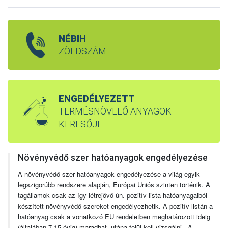
NÉBIH
ZÖLDSZÁM
ENGEDÉLYEZETT
TERMÉSNÖVELŐ ANYAGOK
KERESŐJE
Növényvédő szer hatóanyagok engedélyezése
A növényvédő szer hatóanyagok engedélyezése a világ egyik
legszigorúbb rendszere alapján, Európai Uniós szinten történik. A
tagállamok csak az így létrejövő ún. pozitív lista hatóanyagaiból
készített növényvédő szereket engedélyezhetik. A pozitív listán a
hatóanyag csak a vonatkozó EU rendeletben meghatározott ideig
(általában 7-15 évig) maradhat, utána felül kell vizsgálni. A