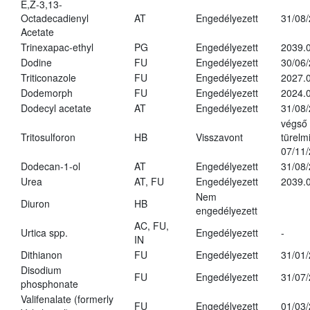
E,Z-3,13-
Octadecadienyl
AT
Engedélyezett
31/08
Acetate
Trinexapac-ethyl
PG
Engedélyezett
2039.
Dodine
FU
Engedélyezett
30/06
Triticonazole
FU
Engedélyezett
2027.
Dodemorph
FU
Engedélyezett
2024.0
Dodecyl acetate
AT
Engedélyezett
31/08
végső
Tritosulforon
HB
Visszavont
türelmi
07/11
Dodecan-1-ol
AT
Engedélyezett
31/08
Urea
AT, FU
Engedélyezett
2039.0
Nem
Diuron
HB
engedélyezett
AC, FU,
Urtica spp.
Engedélyezett
-
IN
Dithianon
FU
Engedélyezett
31/01
Disodium
FU
Engedélyezett
31/07
phosphonate
Valifenalate (formerly
FU
Engedélyezett
01/03