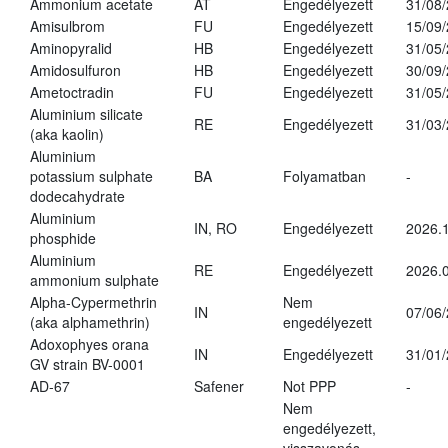
Ammonium acetate
AT
Engedélyezett
31/08
Amisulbrom
FU
Engedélyezett
15/09
Aminopyralid
HB
Engedélyezett
31/05
Amidosulfuron
HB
Engedélyezett
30/09
Ametoctradin
FU
Engedélyezett
31/05
Aluminium silicate
RE
Engedélyezett
31/03
(aka kaolin)
Aluminium
potassium sulphate
BA
Folyamatban
-
dodecahydrate
Aluminium
IN, RO
Engedélyezett
2026.1
phosphide
Aluminium
RE
Engedélyezett
2026.0
ammonium sulphate
Alpha-Cypermethrin
Nem
IN
07/06
(aka alphamethrin)
engedélyezett
Adoxophyes orana
IN
Engedélyezett
31/01
GV strain BV-0001
AD-67
Safener
Not PPP
-
Nem
engedélyezett,