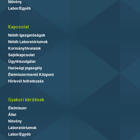
Növény
Labor/Egyéb
Kapcsolat
Nébih Igazgatóságok
Nébih Laboratóriumok
Kormányhivatalok
Sajtókapcsolat
Ügyfélszolgálat
Hatósági jogsegély
Élelmiszermentő Központ
Hírlevél feliratkozás
Gyakori kérdések
Élelmiszer
Állat
Növény
Laboratóriumok
Labor/Egyéb