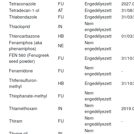
Tetraconazole
FU
Engedélyezett
2027.0
Tetradecan-1-ol
AT
Engedélyezett
31/08
Thiabendazole
FU
Engedélyezett
31/03
Nem
Thiacloprid
IN
engedélyezett
Thiencarbazone
HB
Engedélyezett
01/03
Fenamiphos (aka
Nem
NE
phenamiphos)
engedélyezett
FEN 560 (Fenugreek
FU
Engedélyezett
31/10
seed powder)
Nem
Fenamidone
FU
-
engedélyezett
Thifensulfuron-
HB
Engedélyezett
31/10
methyl
Nem
Thiophanate-methyl
FU
engedélyezett
Nem
Thiamethoxam
IN
2019.0
engedélyezett
Nem
Thiram
FU
-
engedélyezett
Nem
Thyme oil
IN
-