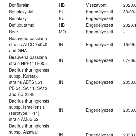
Benfluralin
HB
Visszavont
2023.
Benalaxyl-M
FU
Engedélyezett
30/09
Benalaxyl
FU
Engedélyezett
Beflubutamid
HB
Engedélyezett
2026.
Beer
MO
Engedélyezett
-
Beauveria bassiana
strains ATCC 74040
IN
Engedélyezett
15/09
and GHA
Beauveria bassiana
IN
Engedélyezett
07/06
strain NPP111B005
Bacillus thuringiensis
subsp. Kurstaki
strains ABTS 351,
IN
Engedélyezett
2038.
PB 54, SA 11, SA12
and EG 2348
Bacillus thuringiensis
subsp. Israeliensis
IN
Engedélyezett
2038.
(serotype H-14)
strain AM65-52
Bacillus thuringiensis
subsp. Aizawai
IN
Engedélyezett
2038.