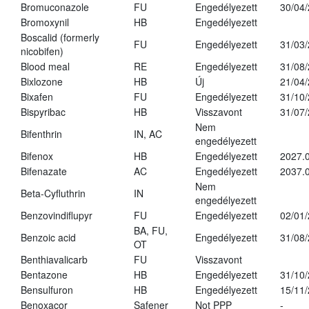
Bromuconazole
FU
Engedélyezett
30/04
Bromoxynil
HB
Engedélyezett
Boscalid (formerly
FU
Engedélyezett
31/03
nicobifen)
Blood meal
RE
Engedélyezett
31/08
Bixlozone
HB
Új
21/04
Bixafen
FU
Engedélyezett
31/10
Bispyribac
HB
Visszavont
31/07
Nem
Bifenthrin
IN, AC
engedélyezett
Bifenox
HB
Engedélyezett
2027.0
Bifenazate
AC
Engedélyezett
2037.
Nem
Beta-Cyfluthrin
IN
engedélyezett
Benzovindiflupyr
FU
Engedélyezett
02/01
BA, FU,
Benzoic acid
Engedélyezett
31/08
OT
Benthiavalicarb
FU
Visszavont
Bentazone
HB
Engedélyezett
31/10
Bensulfuron
HB
Engedélyezett
15/11
Benoxacor
Safener
Not PPP
-