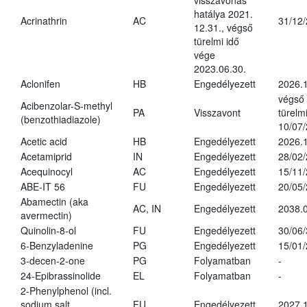
visszavonás
hatálya 2021.
Acrinathrin
AC
31/12
12.31., végső
türelmi idő
vége
2023.06.30.
Aclonifen
HB
Engedélyezett
2026.
végső
Acibenzolar-S-methyl
PA
Visszavont
türelmi
(benzothiadiazole)
10/07
Acetic acid
HB
Engedélyezett
2026.1
Acetamiprid
IN
Engedélyezett
28/02
Acequinocyl
AC
Engedélyezett
15/11
ABE-IT 56
FU
Engedélyezett
20/05
Abamectin (aka
AC, IN
Engedélyezett
2038.
avermectin)
Quinolin-8-ol
FU
Engedélyezett
30/06
6-Benzyladenine
PG
Engedélyezett
15/01
3-decen-2-one
PG
Folyamatban
-
24-Epibrassinolide
EL
Folyamatban
-
2-Phenylphenol (incl.
sodium salt
FU
Engedélyezett
2027.1