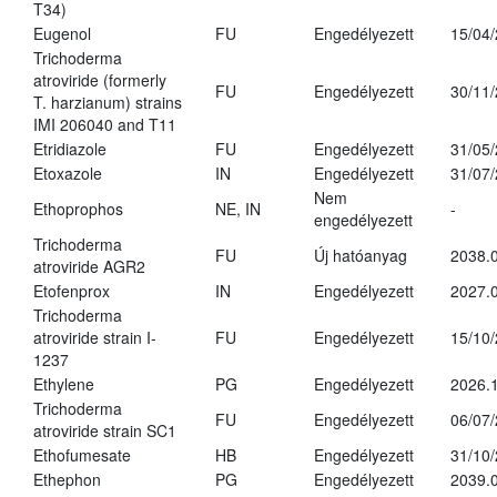
T34)
Eugenol
FU
Engedélyezett
15/04
Trichoderma
atroviride (formerly
FU
Engedélyezett
30/11
T. harzianum) strains
IMI 206040 and T11
Etridiazole
FU
Engedélyezett
31/05
Etoxazole
IN
Engedélyezett
31/07
Nem
Ethoprophos
NE, IN
-
engedélyezett
Trichoderma
FU
Új hatóanyag
2038.
atroviride AGR2
Etofenprox
IN
Engedélyezett
2027.0
Trichoderma
atroviride strain I-
FU
Engedélyezett
15/10
1237
Ethylene
PG
Engedélyezett
2026.1
Trichoderma
FU
Engedélyezett
06/07
atroviride strain SC1
Ethofumesate
HB
Engedélyezett
31/10
Ethephon
PG
Engedélyezett
2039.0