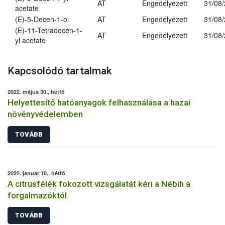
AT
Engedélyezett
31/08
acetate
(E)-5-Decen-1-ol
AT
Engedélyezett
31/08
(E)-11-Tetradecen-1-
AT
Engedélyezett
31/08
yl acetate
Kapcsolódó tartalmak
2022. május 30., hétfő
Helyettesítő hatóanyagok felhasználása a hazai
növényvédelemben
TOVÁBB
2022. január 10., hétfő
A citrusfélék fokozott vizsgálatát kéri a Nébih a
forgalmazóktól
TOVÁBB