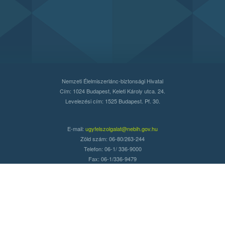
Nemzeti Élelmiszerlánc-biztonsági Hivatal
Cím: 1024 Budapest, Keleti Károly utca. 24.
Levelezési cím: 1525 Budapest. Pf. 30.
E-mail:
ugyfelszolgalat@nebih.gov.hu
Zöld szám: 06-80/263-244
Telefon: 06-1/ 336-9000
Fax: 06-1/336-9479