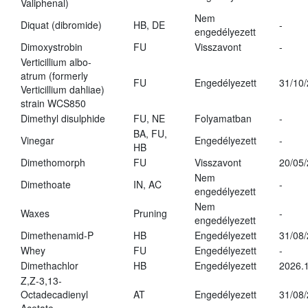
Valiphenal)
Nem
Diquat (dibromide)
HB, DE
-
engedélyezett
Dimoxystrobin
FU
Visszavont
-
Verticillium albo-
atrum (formerly
FU
Engedélyezett
31/10
Verticillium dahliae)
strain WCS850
Dimethyl disulphide
FU, NE
Folyamatban
-
BA, FU,
Vinegar
Engedélyezett
-
HB
Dimethomorph
FU
Visszavont
20/05
Nem
Dimethoate
IN, AC
-
engedélyezett
Nem
Waxes
Pruning
-
engedélyezett
Dimethenamid-P
HB
Engedélyezett
31/08
Whey
FU
Engedélyezett
-
Dimethachlor
HB
Engedélyezett
2026.1
Z,Z-3,13-
Octadecadienyl
AT
Engedélyezett
31/08