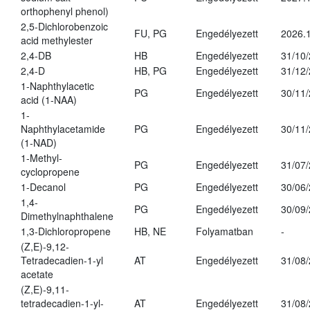
orthophenyl phenol)
2,5-Dichlorobenzoic
FU, PG
Engedélyezett
2026.
acid methylester
2,4-DB
HB
Engedélyezett
31/10
2,4-D
HB, PG
Engedélyezett
31/12
1-Naphthylacetic
PG
Engedélyezett
30/11
acid (1-NAA)
1-
Naphthylacetamide
PG
Engedélyezett
30/11
(1-NAD)
1-Methyl-
PG
Engedélyezett
31/07
cyclopropene
1-Decanol
PG
Engedélyezett
30/06
1,4-
PG
Engedélyezett
30/09
Dimethylnaphthalene
1,3-Dichloropropene
HB, NE
Folyamatban
-
(Z,E)-9,12-
Tetradecadien-1-yl
AT
Engedélyezett
31/08
acetate
(Z,E)-9,11-
tetradecadien-1-yl-
AT
Engedélyezett
31/08