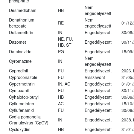
phosphate
Nem
Desmedipham
HB
-
engedélyezett
Denathonium
Nem
RE
01/12
benzoate
engedélyezett
Deltamethrin
IN
Engedélyezett
30/06
NE, FU,
Dazomet
Engedélyezett
30/11
HB, ST
Daminozide
PG
Engedélyezett
15/09
Nem
Cyromazine
IN
engedélyezett
Cyprodinil
FU
Engedélyezett
2026.
Cyproconazole
FU
Visszavont
31/05
Cypermethrin
IN, AC
Engedélyezett
31/01
Cymoxanil
FU
Engedélyezett
30/11
Cyhalofop-butyl
HB
Engedélyezett
30/06
Cyflumetofen
AC
Engedélyezett
15/10
Cyflufenamid
FU
Engedélyezett
30/06
Cydia pomonella
IN
Engedélyezett
2038.
Granulovirus (CpGV)
Cycloxydim
HB
Engedélyezett
31/01