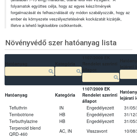
folyamatok együttes célja, hogy az egyes készítmények
forgalmazását és felhasználását oly módon szabályozzák, hogy az
ember és környezete veszélyeztetésének kockázatát kizárják,
illetve a lehető legkisebbre csökkentsék.
Növényvédő szer hatóanyag lista
1107/2009 EK
Hatóan
Hatóanyag
Kategória
Rendelet szerinti
lejárati 
állapot
1107/2009 EK
Hatóan
Hatóanyag
Kategória
Rendelet szerinti
lejárati 
állapot
Tefluthrin
IN
Engedélyezett
31/05
Tembotrione
HB
Engedélyezett
31/12
Terbuthylazine
HB
Engedélyezett
31/05
Terpenoid blend
AC, IN
Visszavont
10/08
QRD-460