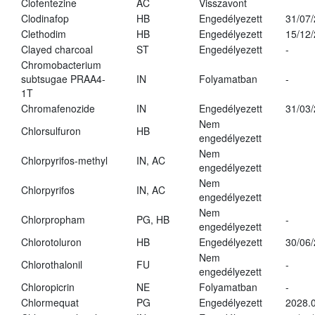
Clofentezine
AC
Visszavont
Clodinafop
HB
Engedélyezett
31/07
Clethodim
HB
Engedélyezett
15/12
Clayed charcoal
ST
Engedélyezett
-
Chromobacterium
subtsugae PRAA4-
IN
Folyamatban
-
1T
Chromafenozide
IN
Engedélyezett
31/03
Nem
Chlorsulfuron
HB
engedélyezett
Nem
Chlorpyrifos-methyl
IN, AC
engedélyezett
Nem
Chlorpyrifos
IN, AC
engedélyezett
Nem
Chlorpropham
PG, HB
-
engedélyezett
Chlorotoluron
HB
Engedélyezett
30/06
Nem
Chlorothalonil
FU
-
engedélyezett
Chloropicrin
NE
Folyamatban
-
Chlormequat
PG
Engedélyezett
2028.0