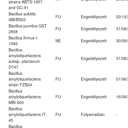
strains ABTS-1857
and GC-91
Bacillus subtilis
FU
Engedélyezett
20/10
IAB/BS03
Bacillus pumilus QST
FU
Engedélyezett
31/08
2808
Bacillus firmus I-
NE
Engedélyezett
30/09
1582
Bacillus
amyloliquefaciens
FU
Engedélyezett
31/08
subsp. plantarum
D747
Bacillus
amyloliquefaciens
FU
Engedélyezett
01/06
strain FZB24
Bacillus
amyloliquefaciens
FU
Engedélyezett
16/09
MBI 600
Bacillus
amyloliquefaciens IT-
FU
Folyamatban
-
45
Bacillus