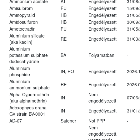
Ammonium acetate
AT
Engedélyezett
31/08
Amisulbrom
FU
Engedélyezett
15/09
Aminopyralid
HB
Engedélyezett
31/05
Amidosulfuron
HB
Engedélyezett
30/09
Ametoctradin
FU
Engedélyezett
31/05
Aluminium silicate
RE
Engedélyezett
31/03
(aka kaolin)
Aluminium
potassium sulphate
BA
Folyamatban
-
dodecahydrate
Aluminium
IN, RO
Engedélyezett
2026.1
phosphide
Aluminium
RE
Engedélyezett
2026.0
ammonium sulphate
Alpha-Cypermethrin
Nem
IN
07/06
(aka alphamethrin)
engedélyezett
Adoxophyes orana
IN
Engedélyezett
31/01
GV strain BV-0001
AD-67
Safener
Not PPP
-
Nem
engedélyezett,