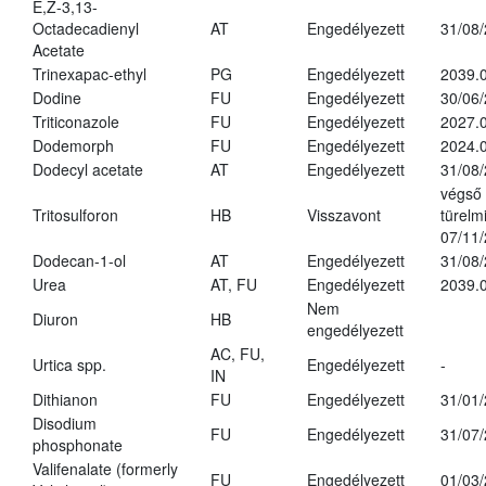
E,Z-3,13-
Octadecadienyl
AT
Engedélyezett
31/08
Acetate
Trinexapac-ethyl
PG
Engedélyezett
2039.
Dodine
FU
Engedélyezett
30/06
Triticonazole
FU
Engedélyezett
2027.
Dodemorph
FU
Engedélyezett
2024.0
Dodecyl acetate
AT
Engedélyezett
31/08
végső
Tritosulforon
HB
Visszavont
türelmi
07/11
Dodecan-1-ol
AT
Engedélyezett
31/08
Urea
AT, FU
Engedélyezett
2039.0
Nem
Diuron
HB
engedélyezett
AC, FU,
Urtica spp.
Engedélyezett
-
IN
Dithianon
FU
Engedélyezett
31/01
Disodium
FU
Engedélyezett
31/07
phosphonate
Valifenalate (formerly
FU
Engedélyezett
01/03