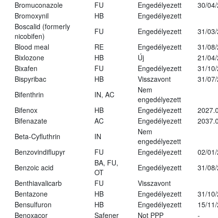
Bromuconazole
FU
Engedélyezett
30/04
Bromoxynil
HB
Engedélyezett
Boscalid (formerly
FU
Engedélyezett
31/03
nicobifen)
Blood meal
RE
Engedélyezett
31/08
Bixlozone
HB
Új
21/04
Bixafen
FU
Engedélyezett
31/10
Bispyribac
HB
Visszavont
31/07
Nem
Bifenthrin
IN, AC
engedélyezett
Bifenox
HB
Engedélyezett
2027.0
Bifenazate
AC
Engedélyezett
2037.
Nem
Beta-Cyfluthrin
IN
engedélyezett
Benzovindiflupyr
FU
Engedélyezett
02/01
BA, FU,
Benzoic acid
Engedélyezett
31/08
OT
Benthiavalicarb
FU
Visszavont
Bentazone
HB
Engedélyezett
31/10
Bensulfuron
HB
Engedélyezett
15/11
Benoxacor
Safener
Not PPP
-