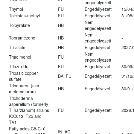
engedélyezett
Thymol
FU
Engedélyezett
15/04
Tolclofos-methyl
FU
Engedélyezett
31/08
Nem
Tolpyralate
HB
-
engedélyezett
Nem
Topramezone
HB
-
engedélyezett
Tri-allate
HB
Engedélyezett
2027.0
Nem
Triadimenol
FU
engedélyezett
Triazoxide
FU
Engedélyezett
30/09
Tribasic copper
BA, FU
Engedélyezett
31/12
sulfate
Tribenuron (aka
HB
Engedélyezett
30/01
metometuron)
Trichoderma
asperellum (formerly
T. harzianum) strains
FU
Engedélyezett
2026.
ICC012, T25 and
TV1
Fatty acids C8-C10
IN, AC,