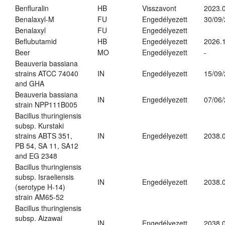
Benfluralin
HB
Visszavont
2023.
Benalaxyl-M
FU
Engedélyezett
30/09
Benalaxyl
FU
Engedélyezett
Beflubutamid
HB
Engedélyezett
2026.
Beer
MO
Engedélyezett
-
Beauveria bassiana
strains ATCC 74040
IN
Engedélyezett
15/09
and GHA
Beauveria bassiana
IN
Engedélyezett
07/06
strain NPP111B005
Bacillus thuringiensis
subsp. Kurstaki
strains ABTS 351,
IN
Engedélyezett
2038.
PB 54, SA 11, SA12
and EG 2348
Bacillus thuringiensis
subsp. Israeliensis
IN
Engedélyezett
2038.
(serotype H-14)
strain AM65-52
Bacillus thuringiensis
subsp. Aizawai
IN
Engedélyezett
2038.