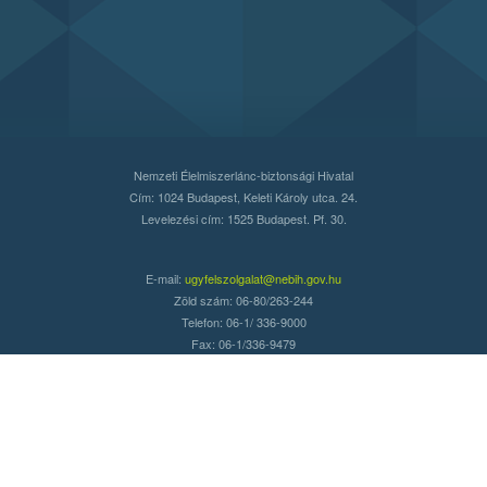
Nemzeti Élelmiszerlánc-biztonsági Hivatal
Cím: 1024 Budapest, Keleti Károly utca. 24.
Levelezési cím: 1525 Budapest. Pf. 30.
E-mail:
ugyfelszolgalat@nebih.gov.hu
Zöld szám: 06-80/263-244
Telefon: 06-1/ 336-9000
Fax: 06-1/336-9479