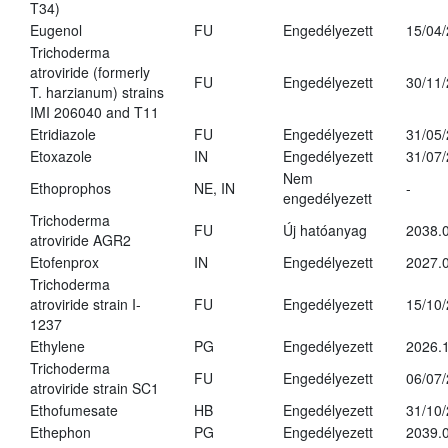
T34)
Eugenol
FU
Engedélyezett
15/04
Trichoderma
atroviride (formerly
FU
Engedélyezett
30/11
T. harzianum) strains
IMI 206040 and T11
Etridiazole
FU
Engedélyezett
31/05
Etoxazole
IN
Engedélyezett
31/07
Nem
Ethoprophos
NE, IN
-
engedélyezett
Trichoderma
FU
Új hatóanyag
2038.
atroviride AGR2
Etofenprox
IN
Engedélyezett
2027.0
Trichoderma
atroviride strain I-
FU
Engedélyezett
15/10
1237
Ethylene
PG
Engedélyezett
2026.1
Trichoderma
FU
Engedélyezett
06/07
atroviride strain SC1
Ethofumesate
HB
Engedélyezett
31/10
Ethephon
PG
Engedélyezett
2039.0