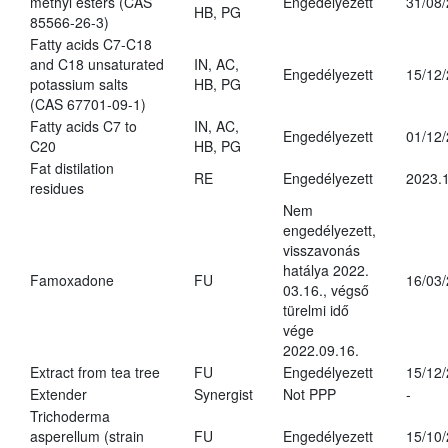
methyl esters (CAS
Engedélyezett
31/08
HB, PG
85566-26-3)
Fatty acids C7-C18
and C18 unsaturated
IN, AC,
Engedélyezett
15/12
potassium salts
HB, PG
(CAS 67701-09-1)
Fatty acids C7 to
IN, AC,
Engedélyezett
01/12
C20
HB, PG
Fat distilation
RE
Engedélyezett
2023.1
residues
Nem
engedélyezett,
visszavonás
hatálya 2022.
Famoxadone
FU
16/03
03.16., végső
türelmi idő
vége
2022.09.16.
Extract from tea tree
FU
Engedélyezett
15/12
Extender
Synergist
Not PPP
-
Trichoderma
asperellum (strain
FU
Engedélyezett
15/10