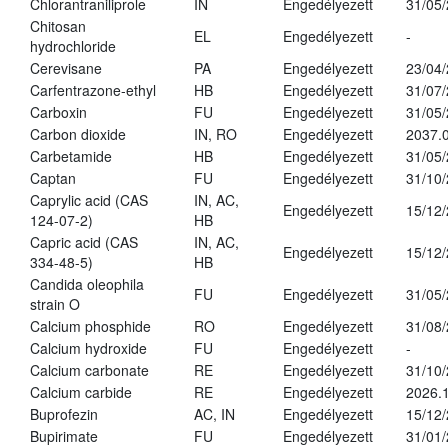
Chlorantraniliprole
IN
Engedélyezett
31/05
Chitosan
EL
Engedélyezett
-
hydrochloride
Cerevisane
PA
Engedélyezett
23/04
Carfentrazone-ethyl
HB
Engedélyezett
31/07
Carboxin
FU
Engedélyezett
31/05
Carbon dioxide
IN, RO
Engedélyezett
2037.
Carbetamide
HB
Engedélyezett
31/05
Captan
FU
Engedélyezett
31/10
Caprylic acid (CAS
IN, AC,
Engedélyezett
15/12
124-07-2)
HB
Capric acid (CAS
IN, AC,
Engedélyezett
15/12
334-48-5)
HB
Candida oleophila
FU
Engedélyezett
31/05
strain O
Calcium phosphide
RO
Engedélyezett
31/08
Calcium hydroxide
FU
Engedélyezett
-
Calcium carbonate
RE
Engedélyezett
31/10
Calcium carbide
RE
Engedélyezett
2026.1
Buprofezin
AC, IN
Engedélyezett
15/12
Bupirimate
FU
Engedélyezett
31/01