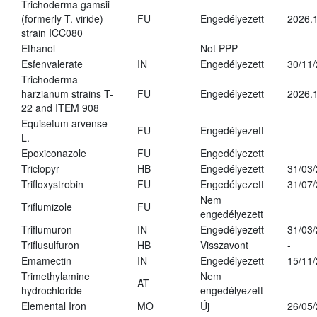
Trichoderma gamsii
(formerly T. viride)
FU
Engedélyezett
2026.
strain ICC080
Ethanol
-
Not PPP
-
Esfenvalerate
IN
Engedélyezett
30/11
Trichoderma
harzianum strains T-
FU
Engedélyezett
2026.
22 and ITEM 908
Equisetum arvense
FU
Engedélyezett
-
L.
Epoxiconazole
FU
Engedélyezett
Triclopyr
HB
Engedélyezett
31/03
Trifloxystrobin
FU
Engedélyezett
31/07
Nem
Triflumizole
FU
engedélyezett
Triflumuron
IN
Engedélyezett
31/03
Triflusulfuron
HB
Visszavont
-
Emamectin
IN
Engedélyezett
15/11
Trimethylamine
Nem
AT
hydrochloride
engedélyezett
Elemental Iron
MO
Új
26/05