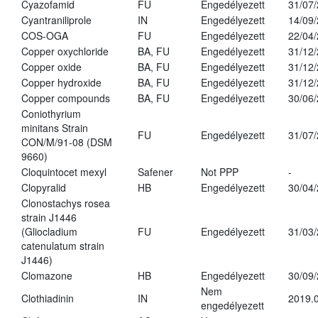
Cyazofamid
FU
Engedélyezett
31/07
Cyantraniliprole
IN
Engedélyezett
14/09
COS-OGA
FU
Engedélyezett
22/04
Copper oxychloride
BA, FU
Engedélyezett
31/12
Copper oxide
BA, FU
Engedélyezett
31/12
Copper hydroxide
BA, FU
Engedélyezett
31/12
Copper compounds
BA, FU
Engedélyezett
30/06
Coniothyrium
minitans Strain
FU
Engedélyezett
31/07
CON/M/91-08 (DSM
9660)
Cloquintocet mexyl
Safener
Not PPP
-
Clopyralid
HB
Engedélyezett
30/04
Clonostachys rosea
strain J1446
(Gliocladium
FU
Engedélyezett
31/03
catenulatum strain
J1446)
Clomazone
HB
Engedélyezett
30/09
Nem
Clothiadinin
IN
2019.0
engedélyezett