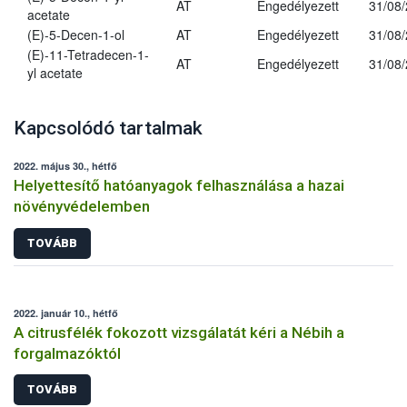
AT
Engedélyezett
31/08
acetate
(E)-5-Decen-1-ol
AT
Engedélyezett
31/08
(E)-11-Tetradecen-1-
AT
Engedélyezett
31/08
yl acetate
Kapcsolódó tartalmak
2022. május 30., hétfő
Helyettesítő hatóanyagok felhasználása a hazai
növényvédelemben
TOVÁBB
2022. január 10., hétfő
A citrusfélék fokozott vizsgálatát kéri a Nébih a
forgalmazóktól
TOVÁBB