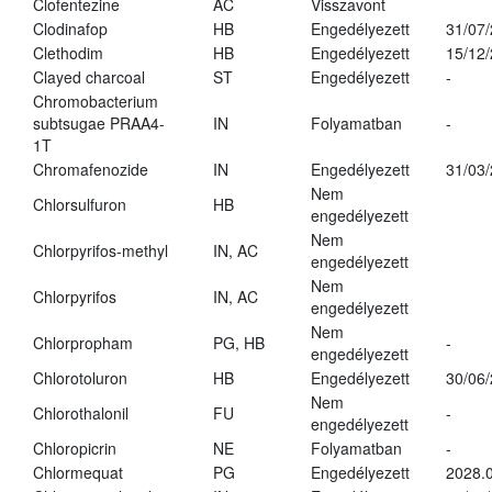
Clofentezine
AC
Visszavont
Clodinafop
HB
Engedélyezett
31/07
Clethodim
HB
Engedélyezett
15/12
Clayed charcoal
ST
Engedélyezett
-
Chromobacterium
subtsugae PRAA4-
IN
Folyamatban
-
1T
Chromafenozide
IN
Engedélyezett
31/03
Nem
Chlorsulfuron
HB
engedélyezett
Nem
Chlorpyrifos-methyl
IN, AC
engedélyezett
Nem
Chlorpyrifos
IN, AC
engedélyezett
Nem
Chlorpropham
PG, HB
-
engedélyezett
Chlorotoluron
HB
Engedélyezett
30/06
Nem
Chlorothalonil
FU
-
engedélyezett
Chloropicrin
NE
Folyamatban
-
Chlormequat
PG
Engedélyezett
2028.0