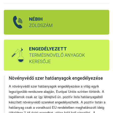
NÉBIH
ZÖLDSZÁM
ENGEDÉLYEZETT
TERMÉSNÖVELŐ ANYAGOK
KERESŐJE
Növényvédő szer hatóanyagok engedélyezése
A növényvédő szer hatóanyagok engedélyezése a világ egyik
legszigorúbb rendszere alapján, Európai Uniós szinten történik. A
tagállamok csak az így létrejövő ún. pozitív lista hatóanyagaiból
készített növényvédő szereket engedélyezhetik. A pozitív listán a
hatóanyag csak a vonatkozó EU rendeletben meghatározott ideig
(általában 7-15 évig) maradhat, utána felül kell vizsgálni. A