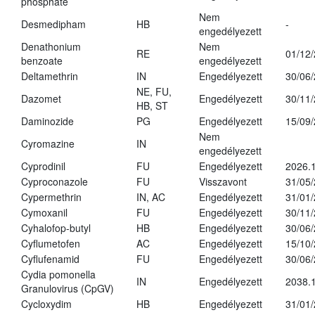
phosphate
Nem
Desmedipham
HB
-
engedélyezett
Denathonium
Nem
RE
01/12
benzoate
engedélyezett
Deltamethrin
IN
Engedélyezett
30/06
NE, FU,
Dazomet
Engedélyezett
30/11
HB, ST
Daminozide
PG
Engedélyezett
15/09
Nem
Cyromazine
IN
engedélyezett
Cyprodinil
FU
Engedélyezett
2026.
Cyproconazole
FU
Visszavont
31/05
Cypermethrin
IN, AC
Engedélyezett
31/01
Cymoxanil
FU
Engedélyezett
30/11
Cyhalofop-butyl
HB
Engedélyezett
30/06
Cyflumetofen
AC
Engedélyezett
15/10
Cyflufenamid
FU
Engedélyezett
30/06
Cydia pomonella
IN
Engedélyezett
2038.
Granulovirus (CpGV)
Cycloxydim
HB
Engedélyezett
31/01