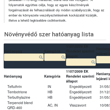
folyamatok együttes célja, hogy az egyes készítmények
forgalmazását és felhasználását oly módon szabályozzák, hogy az
ember és környezete veszélyeztetésének kockázatát kizárják,
illetve a lehető legkisebbre csökkentsék.
Növényvédő szer hatóanyag lista
1107/2009 EK
Hatóan
Hatóanyag
Kategória
Rendelet szerinti
lejárati 
állapot
1107/2009 EK
Hatóan
Hatóanyag
Kategória
Rendelet szerinti
lejárati 
állapot
Tefluthrin
IN
Engedélyezett
31/05
Tembotrione
HB
Engedélyezett
31/12
Terbuthylazine
HB
Engedélyezett
31/05
Terpenoid blend
AC, IN
Visszavont
10/08
QRD-460