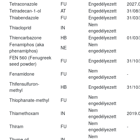
Tetraconazole
FU
Engedélyezett
2027.0
Tetradecan-1-ol
AT
Engedélyezett
31/08
Thiabendazole
FU
Engedélyezett
31/03
Nem
Thiacloprid
IN
engedélyezett
Thiencarbazone
HB
Engedélyezett
01/03
Fenamiphos (aka
Nem
NE
phenamiphos)
engedélyezett
FEN 560 (Fenugreek
FU
Engedélyezett
31/10
seed powder)
Nem
Fenamidone
FU
-
engedélyezett
Thifensulfuron-
HB
Engedélyezett
31/10
methyl
Nem
Thiophanate-methyl
FU
engedélyezett
Nem
Thiamethoxam
IN
2019.0
engedélyezett
Nem
Thiram
FU
-
engedélyezett
Nem
Thyme oil
IN
-