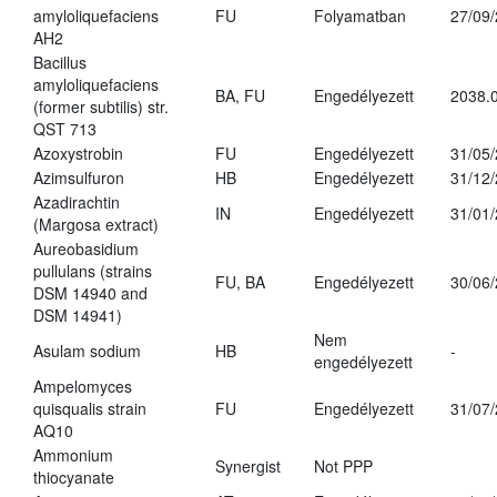
amyloliquefaciens
FU
Folyamatban
27/09
AH2
Bacillus
amyloliquefaciens
BA, FU
Engedélyezett
2038.
(former subtilis) str.
QST 713
Azoxystrobin
FU
Engedélyezett
31/05
Azimsulfuron
HB
Engedélyezett
31/12
Azadirachtin
IN
Engedélyezett
31/01
(Margosa extract)
Aureobasidium
pullulans (strains
FU, BA
Engedélyezett
30/06
DSM 14940 and
DSM 14941)
Nem
Asulam sodium
HB
-
engedélyezett
Ampelomyces
quisqualis strain
FU
Engedélyezett
31/07
AQ10
Ammonium
Synergist
Not PPP
thiocyanate