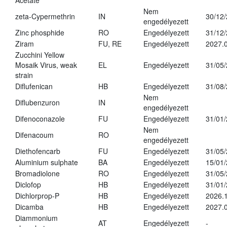
Acetate
Nem
zeta-Cypermethrin
IN
30/12
engedélyezett
Zinc phosphide
RO
Engedélyezett
31/12
Ziram
FU, RE
Engedélyezett
2027.
Zucchini Yellow
Mosaik Virus, weak
EL
Engedélyezett
31/05
strain
Diflufenican
HB
Engedélyezett
31/08
Nem
Diflubenzuron
IN
engedélyezett
Difenoconazole
FU
Engedélyezett
31/01
Nem
Difenacoum
RO
engedélyezett
Diethofencarb
FU
Engedélyezett
31/05
Aluminium sulphate
BA
Engedélyezett
15/01
Bromadiolone
RO
Engedélyezett
31/05
Diclofop
HB
Engedélyezett
31/01
Dichlorprop-P
HB
Engedélyezett
2026.
Dicamba
HB
Engedélyezett
2027.0
Diammonium
AT
Engedélyezett
-