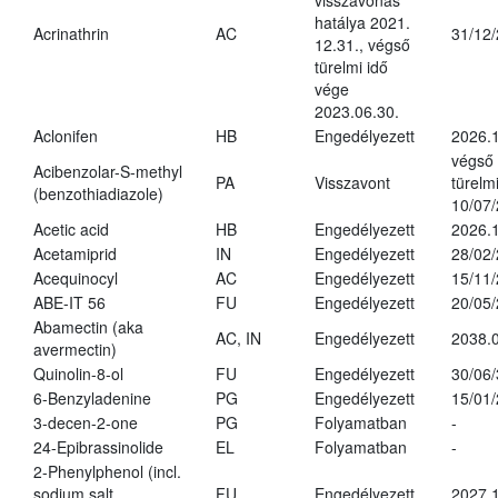
visszavonás
hatálya 2021.
Acrinathrin
AC
31/12
12.31., végső
türelmi idő
vége
2023.06.30.
Aclonifen
HB
Engedélyezett
2026.
végső
Acibenzolar-S-methyl
PA
Visszavont
türelmi
(benzothiadiazole)
10/07
Acetic acid
HB
Engedélyezett
2026.1
Acetamiprid
IN
Engedélyezett
28/02
Acequinocyl
AC
Engedélyezett
15/11
ABE-IT 56
FU
Engedélyezett
20/05
Abamectin (aka
AC, IN
Engedélyezett
2038.
avermectin)
Quinolin-8-ol
FU
Engedélyezett
30/06
6-Benzyladenine
PG
Engedélyezett
15/01
3-decen-2-one
PG
Folyamatban
-
24-Epibrassinolide
EL
Folyamatban
-
2-Phenylphenol (incl.
sodium salt
FU
Engedélyezett
2027.1