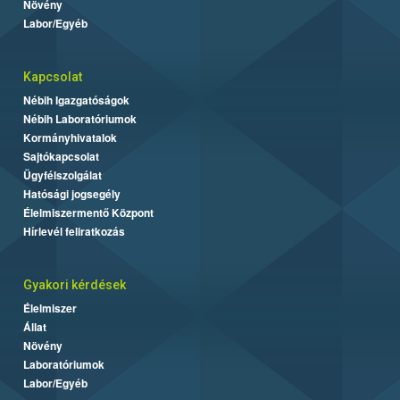
Növény
Labor/Egyéb
Kapcsolat
Nébih Igazgatóságok
Nébih Laboratóriumok
Kormányhivatalok
Sajtókapcsolat
Ügyfélszolgálat
Hatósági jogsegély
Élelmiszermentő Központ
Hírlevél feliratkozás
Gyakori kérdések
Élelmiszer
Állat
Növény
Laboratóriumok
Labor/Egyéb