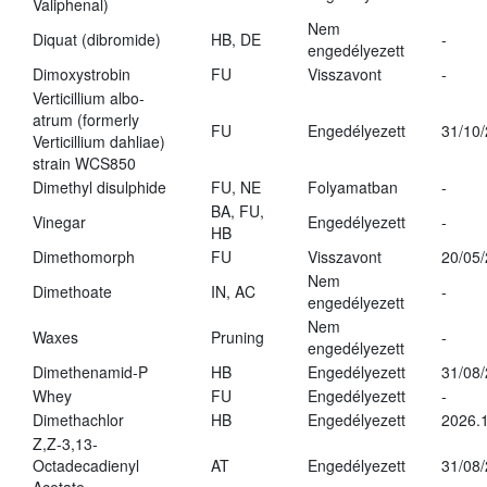
Valiphenal)
Nem
Diquat (dibromide)
HB, DE
-
engedélyezett
Dimoxystrobin
FU
Visszavont
-
Verticillium albo-
atrum (formerly
FU
Engedélyezett
31/10
Verticillium dahliae)
strain WCS850
Dimethyl disulphide
FU, NE
Folyamatban
-
BA, FU,
Vinegar
Engedélyezett
-
HB
Dimethomorph
FU
Visszavont
20/05
Nem
Dimethoate
IN, AC
-
engedélyezett
Nem
Waxes
Pruning
-
engedélyezett
Dimethenamid-P
HB
Engedélyezett
31/08
Whey
FU
Engedélyezett
-
Dimethachlor
HB
Engedélyezett
2026.1
Z,Z-3,13-
Octadecadienyl
AT
Engedélyezett
31/08