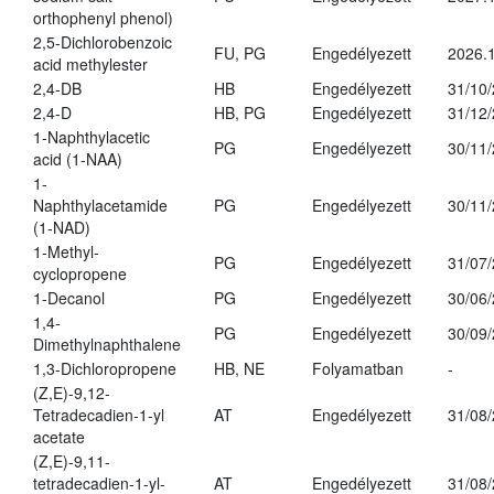
orthophenyl phenol)
2,5-Dichlorobenzoic
FU, PG
Engedélyezett
2026.
acid methylester
2,4-DB
HB
Engedélyezett
31/10
2,4-D
HB, PG
Engedélyezett
31/12
1-Naphthylacetic
PG
Engedélyezett
30/11
acid (1-NAA)
1-
Naphthylacetamide
PG
Engedélyezett
30/11
(1-NAD)
1-Methyl-
PG
Engedélyezett
31/07
cyclopropene
1-Decanol
PG
Engedélyezett
30/06
1,4-
PG
Engedélyezett
30/09
Dimethylnaphthalene
1,3-Dichloropropene
HB, NE
Folyamatban
-
(Z,E)-9,12-
Tetradecadien-1-yl
AT
Engedélyezett
31/08
acetate
(Z,E)-9,11-
tetradecadien-1-yl-
AT
Engedélyezett
31/08