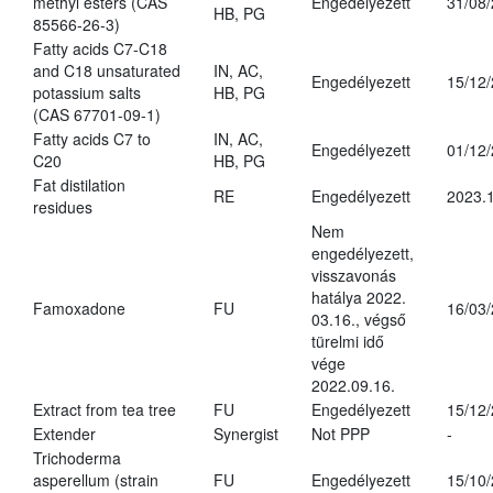
methyl esters (CAS
Engedélyezett
31/08
HB, PG
85566-26-3)
Fatty acids C7-C18
and C18 unsaturated
IN, AC,
Engedélyezett
15/12
potassium salts
HB, PG
(CAS 67701-09-1)
Fatty acids C7 to
IN, AC,
Engedélyezett
01/12
C20
HB, PG
Fat distilation
RE
Engedélyezett
2023.1
residues
Nem
engedélyezett,
visszavonás
hatálya 2022.
Famoxadone
FU
16/03
03.16., végső
türelmi idő
vége
2022.09.16.
Extract from tea tree
FU
Engedélyezett
15/12
Extender
Synergist
Not PPP
-
Trichoderma
asperellum (strain
FU
Engedélyezett
15/10