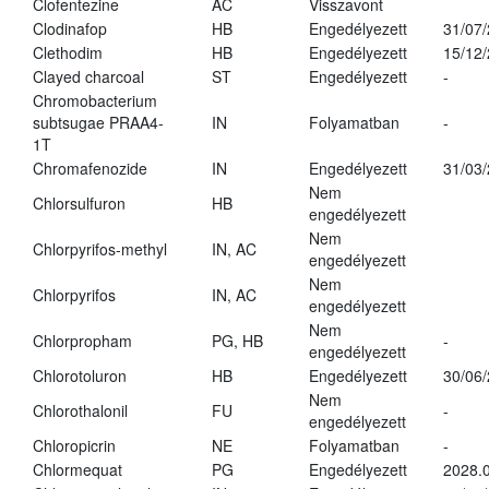
Clofentezine
AC
Visszavont
Clodinafop
HB
Engedélyezett
31/07
Clethodim
HB
Engedélyezett
15/12
Clayed charcoal
ST
Engedélyezett
-
Chromobacterium
subtsugae PRAA4-
IN
Folyamatban
-
1T
Chromafenozide
IN
Engedélyezett
31/03
Nem
Chlorsulfuron
HB
engedélyezett
Nem
Chlorpyrifos-methyl
IN, AC
engedélyezett
Nem
Chlorpyrifos
IN, AC
engedélyezett
Nem
Chlorpropham
PG, HB
-
engedélyezett
Chlorotoluron
HB
Engedélyezett
30/06
Nem
Chlorothalonil
FU
-
engedélyezett
Chloropicrin
NE
Folyamatban
-
Chlormequat
PG
Engedélyezett
2028.0