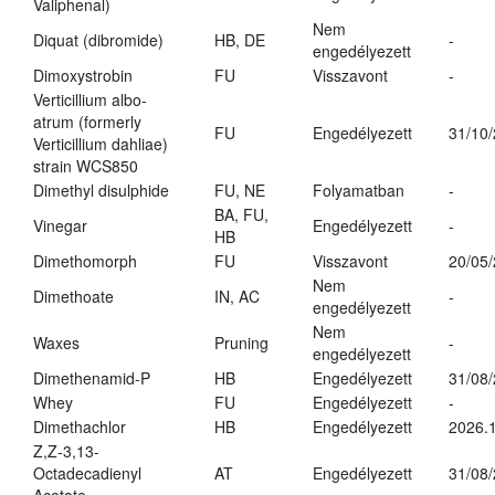
Valiphenal)
Nem
Diquat (dibromide)
HB, DE
-
engedélyezett
Dimoxystrobin
FU
Visszavont
-
Verticillium albo-
atrum (formerly
FU
Engedélyezett
31/10
Verticillium dahliae)
strain WCS850
Dimethyl disulphide
FU, NE
Folyamatban
-
BA, FU,
Vinegar
Engedélyezett
-
HB
Dimethomorph
FU
Visszavont
20/05
Nem
Dimethoate
IN, AC
-
engedélyezett
Nem
Waxes
Pruning
-
engedélyezett
Dimethenamid-P
HB
Engedélyezett
31/08
Whey
FU
Engedélyezett
-
Dimethachlor
HB
Engedélyezett
2026.1
Z,Z-3,13-
Octadecadienyl
AT
Engedélyezett
31/08