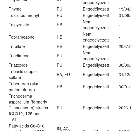
engedélyezett
Thymol
FU
Engedélyezett
15/04
Tolclofos-methyl
FU
Engedélyezett
31/08
Nem
Tolpyralate
HB
-
engedélyezett
Nem
Topramezone
HB
-
engedélyezett
Tri-allate
HB
Engedélyezett
2027.0
Nem
Triadimenol
FU
engedélyezett
Triazoxide
FU
Engedélyezett
30/09
Tribasic copper
BA, FU
Engedélyezett
31/12
sulfate
Tribenuron (aka
HB
Engedélyezett
30/01
metometuron)
Trichoderma
asperellum (formerly
T. harzianum) strains
FU
Engedélyezett
2026.
ICC012, T25 and
TV1
Fatty acids C8-C10
IN, AC,