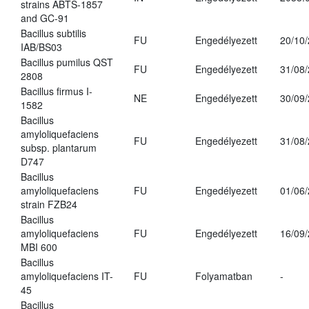
strains ABTS-1857
and GC-91
Bacillus subtilis
FU
Engedélyezett
20/10
IAB/BS03
Bacillus pumilus QST
FU
Engedélyezett
31/08
2808
Bacillus firmus I-
NE
Engedélyezett
30/09
1582
Bacillus
amyloliquefaciens
FU
Engedélyezett
31/08
subsp. plantarum
D747
Bacillus
amyloliquefaciens
FU
Engedélyezett
01/06
strain FZB24
Bacillus
amyloliquefaciens
FU
Engedélyezett
16/09
MBI 600
Bacillus
amyloliquefaciens IT-
FU
Folyamatban
-
45
Bacillus