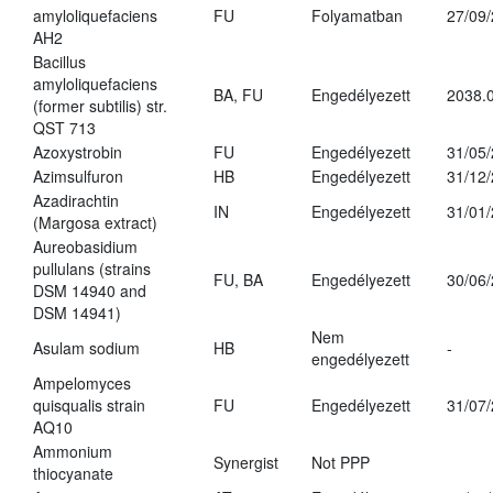
amyloliquefaciens
FU
Folyamatban
27/09
AH2
Bacillus
amyloliquefaciens
BA, FU
Engedélyezett
2038.
(former subtilis) str.
QST 713
Azoxystrobin
FU
Engedélyezett
31/05
Azimsulfuron
HB
Engedélyezett
31/12
Azadirachtin
IN
Engedélyezett
31/01
(Margosa extract)
Aureobasidium
pullulans (strains
FU, BA
Engedélyezett
30/06
DSM 14940 and
DSM 14941)
Nem
Asulam sodium
HB
-
engedélyezett
Ampelomyces
quisqualis strain
FU
Engedélyezett
31/07
AQ10
Ammonium
Synergist
Not PPP
thiocyanate