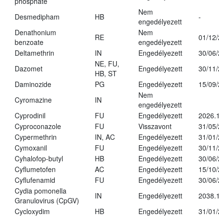
phosphate
Nem
Desmedipham
HB
-
engedélyezett
Denathonium
Nem
RE
01/12
benzoate
engedélyezett
Deltamethrin
IN
Engedélyezett
30/06
NE, FU,
Dazomet
Engedélyezett
30/11
HB, ST
Daminozide
PG
Engedélyezett
15/09
Nem
Cyromazine
IN
engedélyezett
Cyprodinil
FU
Engedélyezett
2026.
Cyproconazole
FU
Visszavont
31/05
Cypermethrin
IN, AC
Engedélyezett
31/01
Cymoxanil
FU
Engedélyezett
30/11
Cyhalofop-butyl
HB
Engedélyezett
30/06
Cyflumetofen
AC
Engedélyezett
15/10
Cyflufenamid
FU
Engedélyezett
30/06
Cydia pomonella
IN
Engedélyezett
2038.
Granulovirus (CpGV)
Cycloxydim
HB
Engedélyezett
31/01