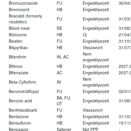
Bromuconazole
FU
Engedélyezett
30/04
Bromoxynil
HB
Engedélyezett
Boscalid (formerly
FU
Engedélyezett
31/03
nicobifen)
Blood meal
RE
Engedélyezett
31/08
Bixlozone
HB
Új
21/04
Bixafen
FU
Engedélyezett
31/10
Bispyribac
HB
Visszavont
31/07
Nem
Bifenthrin
IN, AC
engedélyezett
Bifenox
HB
Engedélyezett
2027.0
Bifenazate
AC
Engedélyezett
2037.
Nem
Beta-Cyfluthrin
IN
engedélyezett
Benzovindiflupyr
FU
Engedélyezett
02/01
BA, FU,
Benzoic acid
Engedélyezett
31/08
OT
Benthiavalicarb
FU
Visszavont
Bentazone
HB
Engedélyezett
31/10
Bensulfuron
HB
Engedélyezett
15/11
Benoxacor
Safener
Not PPP
-