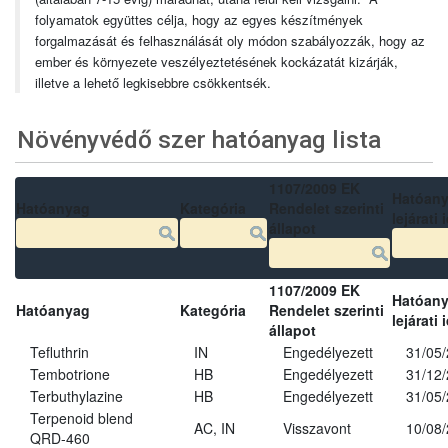
folyamatok együttes célja, hogy az egyes készítmények
forgalmazását és felhasználását oly módon szabályozzák, hogy az
ember és környezete veszélyeztetésének kockázatát kizárják,
illetve a lehető legkisebbre csökkentsék.
Növényvédő szer hatóanyag lista
1107/2009 EK
Hatóan
Hatóanyag
Kategória
Rendelet szerinti
lejárati 
állapot
1107/2009 EK
Hatóan
Hatóanyag
Kategória
Rendelet szerinti
lejárati 
állapot
Tefluthrin
IN
Engedélyezett
31/05
Tembotrione
HB
Engedélyezett
31/12
Terbuthylazine
HB
Engedélyezett
31/05
Terpenoid blend
AC, IN
Visszavont
10/08
QRD-460