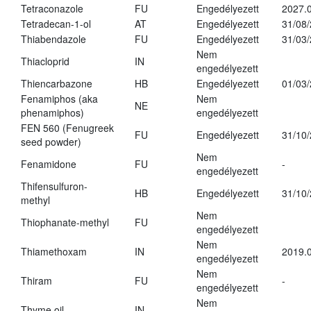
Tetraconazole
FU
Engedélyezett
2027.0
Tetradecan-1-ol
AT
Engedélyezett
31/08
Thiabendazole
FU
Engedélyezett
31/03
Nem
Thiacloprid
IN
engedélyezett
Thiencarbazone
HB
Engedélyezett
01/03
Fenamiphos (aka
Nem
NE
phenamiphos)
engedélyezett
FEN 560 (Fenugreek
FU
Engedélyezett
31/10
seed powder)
Nem
Fenamidone
FU
-
engedélyezett
Thifensulfuron-
HB
Engedélyezett
31/10
methyl
Nem
Thiophanate-methyl
FU
engedélyezett
Nem
Thiamethoxam
IN
2019.0
engedélyezett
Nem
Thiram
FU
-
engedélyezett
Nem
Thyme oil
IN
-