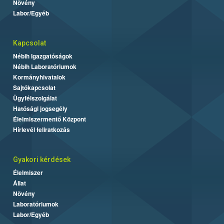
Növény
Labor/Egyéb
Kapcsolat
Nébih Igazgatóságok
Nébih Laboratóriumok
Kormányhivatalok
Sajtókapcsolat
Ügyfélszolgálat
Hatósági jogsegély
Élelmiszermentő Központ
Hírlevél feliratkozás
Gyakori kérdések
Élelmiszer
Állat
Növény
Laboratóriumok
Labor/Egyéb