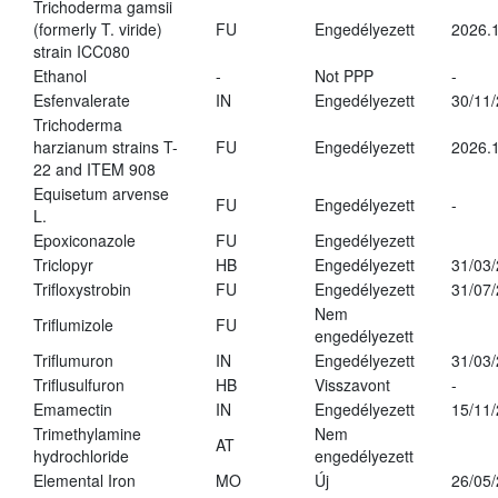
Trichoderma gamsii
(formerly T. viride)
FU
Engedélyezett
2026.
strain ICC080
Ethanol
-
Not PPP
-
Esfenvalerate
IN
Engedélyezett
30/11
Trichoderma
harzianum strains T-
FU
Engedélyezett
2026.
22 and ITEM 908
Equisetum arvense
FU
Engedélyezett
-
L.
Epoxiconazole
FU
Engedélyezett
Triclopyr
HB
Engedélyezett
31/03
Trifloxystrobin
FU
Engedélyezett
31/07
Nem
Triflumizole
FU
engedélyezett
Triflumuron
IN
Engedélyezett
31/03
Triflusulfuron
HB
Visszavont
-
Emamectin
IN
Engedélyezett
15/11
Trimethylamine
Nem
AT
hydrochloride
engedélyezett
Elemental Iron
MO
Új
26/05