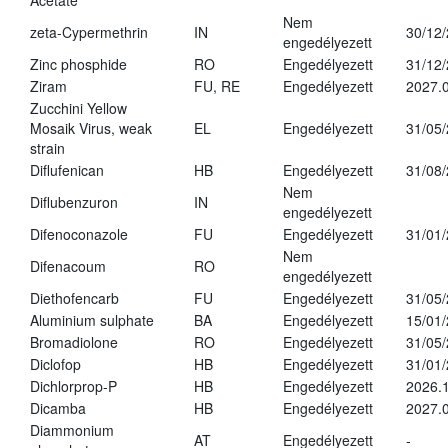
Acetate
Nem
zeta-Cypermethrin
IN
30/12
engedélyezett
Zinc phosphide
RO
Engedélyezett
31/12
Ziram
FU, RE
Engedélyezett
2027.
Zucchini Yellow
Mosaik Virus, weak
EL
Engedélyezett
31/05
strain
Diflufenican
HB
Engedélyezett
31/08
Nem
Diflubenzuron
IN
engedélyezett
Difenoconazole
FU
Engedélyezett
31/01
Nem
Difenacoum
RO
engedélyezett
Diethofencarb
FU
Engedélyezett
31/05
Aluminium sulphate
BA
Engedélyezett
15/01
Bromadiolone
RO
Engedélyezett
31/05
Diclofop
HB
Engedélyezett
31/01
Dichlorprop-P
HB
Engedélyezett
2026.
Dicamba
HB
Engedélyezett
2027.0
Diammonium
AT
Engedélyezett
-