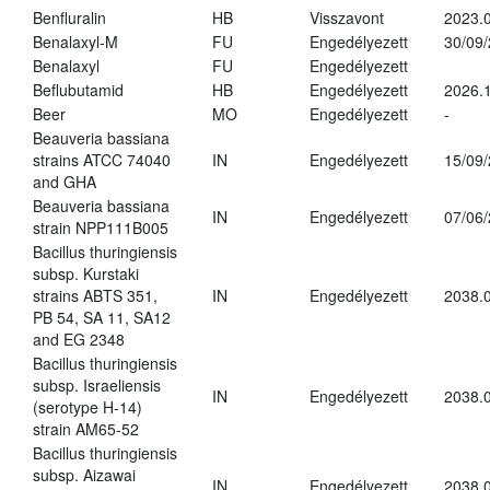
Benfluralin
HB
Visszavont
2023.
Benalaxyl-M
FU
Engedélyezett
30/09
Benalaxyl
FU
Engedélyezett
Beflubutamid
HB
Engedélyezett
2026.
Beer
MO
Engedélyezett
-
Beauveria bassiana
strains ATCC 74040
IN
Engedélyezett
15/09
and GHA
Beauveria bassiana
IN
Engedélyezett
07/06
strain NPP111B005
Bacillus thuringiensis
subsp. Kurstaki
strains ABTS 351,
IN
Engedélyezett
2038.
PB 54, SA 11, SA12
and EG 2348
Bacillus thuringiensis
subsp. Israeliensis
IN
Engedélyezett
2038.
(serotype H-14)
strain AM65-52
Bacillus thuringiensis
subsp. Aizawai
IN
Engedélyezett
2038.