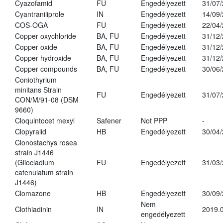
Cyazofamid
FU
Engedélyezett
31/07
Cyantraniliprole
IN
Engedélyezett
14/09
COS-OGA
FU
Engedélyezett
22/04
Copper oxychloride
BA, FU
Engedélyezett
31/12
Copper oxide
BA, FU
Engedélyezett
31/12
Copper hydroxide
BA, FU
Engedélyezett
31/12
Copper compounds
BA, FU
Engedélyezett
30/06
Coniothyrium
minitans Strain
FU
Engedélyezett
31/07
CON/M/91-08 (DSM
9660)
Cloquintocet mexyl
Safener
Not PPP
-
Clopyralid
HB
Engedélyezett
30/04
Clonostachys rosea
strain J1446
(Gliocladium
FU
Engedélyezett
31/03
catenulatum strain
J1446)
Clomazone
HB
Engedélyezett
30/09
Nem
Clothiadinin
IN
2019.0
engedélyezett