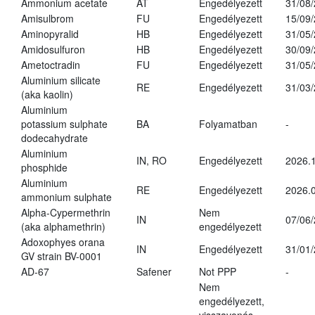
Ammonium acetate
AT
Engedélyezett
31/08
Amisulbrom
FU
Engedélyezett
15/09
Aminopyralid
HB
Engedélyezett
31/05
Amidosulfuron
HB
Engedélyezett
30/09
Ametoctradin
FU
Engedélyezett
31/05
Aluminium silicate
RE
Engedélyezett
31/03
(aka kaolin)
Aluminium
potassium sulphate
BA
Folyamatban
-
dodecahydrate
Aluminium
IN, RO
Engedélyezett
2026.1
phosphide
Aluminium
RE
Engedélyezett
2026.0
ammonium sulphate
Alpha-Cypermethrin
Nem
IN
07/06
(aka alphamethrin)
engedélyezett
Adoxophyes orana
IN
Engedélyezett
31/01
GV strain BV-0001
AD-67
Safener
Not PPP
-
Nem
engedélyezett,