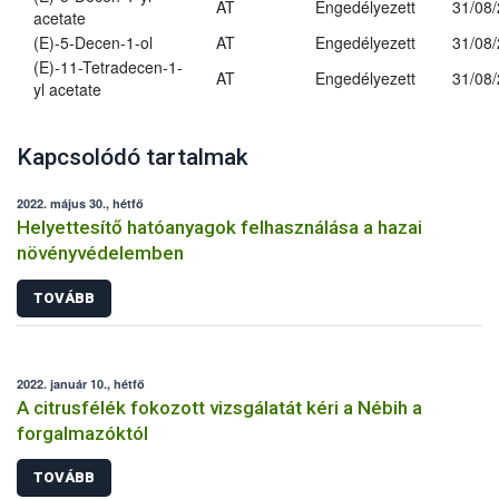
AT
Engedélyezett
31/08
acetate
(E)-5-Decen-1-ol
AT
Engedélyezett
31/08
(E)-11-Tetradecen-1-
AT
Engedélyezett
31/08
yl acetate
Kapcsolódó tartalmak
2022. május 30., hétfő
Helyettesítő hatóanyagok felhasználása a hazai
növényvédelemben
TOVÁBB
2022. január 10., hétfő
A citrusfélék fokozott vizsgálatát kéri a Nébih a
forgalmazóktól
TOVÁBB