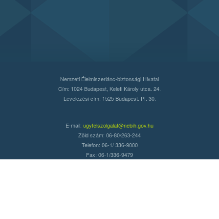
Nemzeti Élelmiszerlánc-biztonsági Hivatal
Cím: 1024 Budapest, Keleti Károly utca. 24.
Levelezési cím: 1525 Budapest. Pf. 30.
E-mail:
ugyfelszolgalat@nebih.gov.hu
Zöld szám: 06-80/263-244
Telefon: 06-1/ 336-9000
Fax: 06-1/336-9479