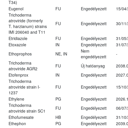
T34)
Eugenol
FU
Engedélyezett
15/04
Trichoderma
atroviride (formerly
FU
Engedélyezett
30/11
T. harzianum) strains
IMI 206040 and T11
Etridiazole
FU
Engedélyezett
31/05
Etoxazole
IN
Engedélyezett
31/07
Nem
Ethoprophos
NE, IN
-
engedélyezett
Trichoderma
FU
Új hatóanyag
2038.
atroviride AGR2
Etofenprox
IN
Engedélyezett
2027.0
Trichoderma
atroviride strain I-
FU
Engedélyezett
15/10
1237
Ethylene
PG
Engedélyezett
2026.1
Trichoderma
FU
Engedélyezett
06/07
atroviride strain SC1
Ethofumesate
HB
Engedélyezett
31/10
Ethephon
PG
Engedélyezett
2039.0