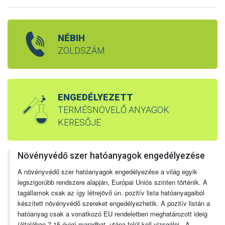
NÉBIH
ZÖLDSZÁM
ENGEDÉLYEZETT
TERMÉSNÖVELŐ ANYAGOK
KERESŐJE
Növényvédő szer hatóanyagok engedélyezése
A növényvédő szer hatóanyagok engedélyezése a világ egyik
legszigorúbb rendszere alapján, Európai Uniós szinten történik. A
tagállamok csak az így létrejövő ún. pozitív lista hatóanyagaiból
készített növényvédő szereket engedélyezhetik. A pozitív listán a
hatóanyag csak a vonatkozó EU rendeletben meghatározott ideig
(általában 7-15 évig) maradhat, utána felül kell vizsgálni. A