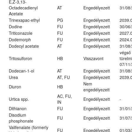
E,Z-3,13-
Octadecadienyl
AT
Engedélyezett
31/08
Acetate
Trinexapac-ethyl
PG
Engedélyezett
2039.
Dodine
FU
Engedélyezett
30/06
Triticonazole
FU
Engedélyezett
2027.
Dodemorph
FU
Engedélyezett
2024.0
Dodecyl acetate
AT
Engedélyezett
31/08
végső
Tritosulforon
HB
Visszavont
türelmi
07/11
Dodecan-1-ol
AT
Engedélyezett
31/08
Urea
AT, FU
Engedélyezett
2039.0
Nem
Diuron
HB
engedélyezett
AC, FU,
Urtica spp.
Engedélyezett
-
IN
Dithianon
FU
Engedélyezett
31/01
Disodium
FU
Engedélyezett
31/07
phosphonate
Valifenalate (formerly
FU
Engedélyezett
01/03