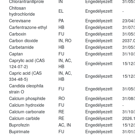
Chlorantraniliprole
IN
Engedélyezett
31/05
Chitosan
EL
Engedélyezett
-
hydrochloride
Cerevisane
PA
Engedélyezett
23/04
Carfentrazone-ethyl
HB
Engedélyezett
31/07
Carboxin
FU
Engedélyezett
31/05
Carbon dioxide
IN, RO
Engedélyezett
2037.
Carbetamide
HB
Engedélyezett
31/05
Captan
FU
Engedélyezett
31/10
Caprylic acid (CAS
IN, AC,
Engedélyezett
15/12
124-07-2)
HB
Capric acid (CAS
IN, AC,
Engedélyezett
15/12
334-48-5)
HB
Candida oleophila
FU
Engedélyezett
31/05
strain O
Calcium phosphide
RO
Engedélyezett
31/08
Calcium hydroxide
FU
Engedélyezett
-
Calcium carbonate
RE
Engedélyezett
31/10
Calcium carbide
RE
Engedélyezett
2026.1
Buprofezin
AC, IN
Engedélyezett
15/12
Bupirimate
FU
Engedélyezett
31/01