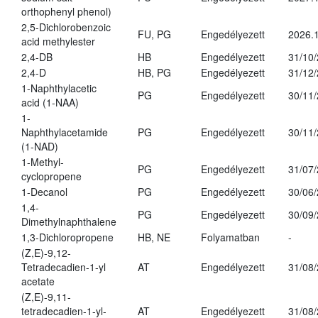
orthophenyl phenol)
2,5-Dichlorobenzoic
FU, PG
Engedélyezett
2026.
acid methylester
2,4-DB
HB
Engedélyezett
31/10
2,4-D
HB, PG
Engedélyezett
31/12
1-Naphthylacetic
PG
Engedélyezett
30/11
acid (1-NAA)
1-
Naphthylacetamide
PG
Engedélyezett
30/11
(1-NAD)
1-Methyl-
PG
Engedélyezett
31/07
cyclopropene
1-Decanol
PG
Engedélyezett
30/06
1,4-
PG
Engedélyezett
30/09
Dimethylnaphthalene
1,3-Dichloropropene
HB, NE
Folyamatban
-
(Z,E)-9,12-
Tetradecadien-1-yl
AT
Engedélyezett
31/08
acetate
(Z,E)-9,11-
tetradecadien-1-yl-
AT
Engedélyezett
31/08