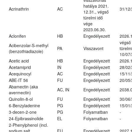
visszavonás
hatálya 2021.
Acrinathrin
AC
31/12
12.31., végső
türelmi idő
vége
2023.06.30.
Aclonifen
HB
Engedélyezett
2026.
végső
Acibenzolar-S-methyl
PA
Visszavont
türelmi
(benzothiadiazole)
10/07
Acetic acid
HB
Engedélyezett
2026.1
Acetamiprid
IN
Engedélyezett
28/02
Acequinocyl
AC
Engedélyezett
15/11
ABE-IT 56
FU
Engedélyezett
20/05
Abamectin (aka
AC, IN
Engedélyezett
2038.
avermectin)
Quinolin-8-ol
FU
Engedélyezett
30/06
6-Benzyladenine
PG
Engedélyezett
15/01
3-decen-2-one
PG
Folyamatban
-
24-Epibrassinolide
EL
Folyamatban
-
2-Phenylphenol (incl.
sodium salt
FU
Engedélyezett
2027.1