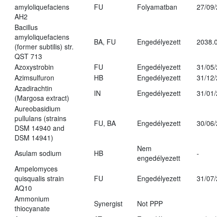
amyloliquefaciens
FU
Folyamatban
27/09
AH2
Bacillus
amyloliquefaciens
BA, FU
Engedélyezett
2038.
(former subtilis) str.
QST 713
Azoxystrobin
FU
Engedélyezett
31/05
Azimsulfuron
HB
Engedélyezett
31/12
Azadirachtin
IN
Engedélyezett
31/01
(Margosa extract)
Aureobasidium
pullulans (strains
FU, BA
Engedélyezett
30/06
DSM 14940 and
DSM 14941)
Nem
Asulam sodium
HB
-
engedélyezett
Ampelomyces
quisqualis strain
FU
Engedélyezett
31/07
AQ10
Ammonium
Synergist
Not PPP
thiocyanate