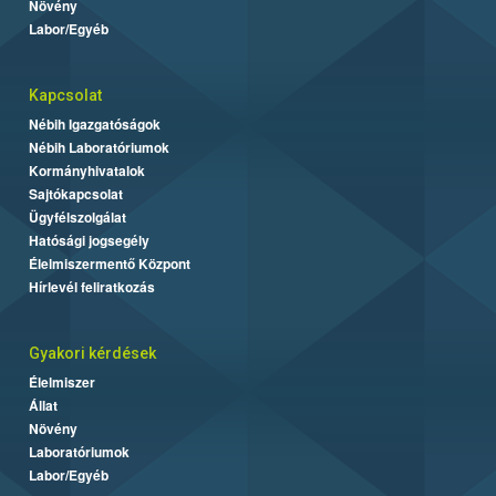
Növény
Labor/Egyéb
Kapcsolat
Nébih Igazgatóságok
Nébih Laboratóriumok
Kormányhivatalok
Sajtókapcsolat
Ügyfélszolgálat
Hatósági jogsegély
Élelmiszermentő Központ
Hírlevél feliratkozás
Gyakori kérdések
Élelmiszer
Állat
Növény
Laboratóriumok
Labor/Egyéb