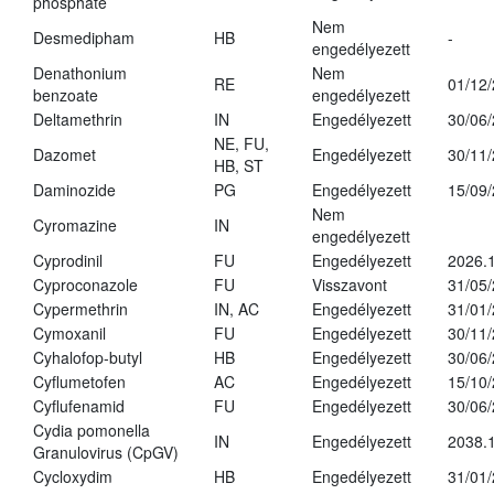
phosphate
Nem
Desmedipham
HB
-
engedélyezett
Denathonium
Nem
RE
01/12
benzoate
engedélyezett
Deltamethrin
IN
Engedélyezett
30/06
NE, FU,
Dazomet
Engedélyezett
30/11
HB, ST
Daminozide
PG
Engedélyezett
15/09
Nem
Cyromazine
IN
engedélyezett
Cyprodinil
FU
Engedélyezett
2026.
Cyproconazole
FU
Visszavont
31/05
Cypermethrin
IN, AC
Engedélyezett
31/01
Cymoxanil
FU
Engedélyezett
30/11
Cyhalofop-butyl
HB
Engedélyezett
30/06
Cyflumetofen
AC
Engedélyezett
15/10
Cyflufenamid
FU
Engedélyezett
30/06
Cydia pomonella
IN
Engedélyezett
2038.
Granulovirus (CpGV)
Cycloxydim
HB
Engedélyezett
31/01