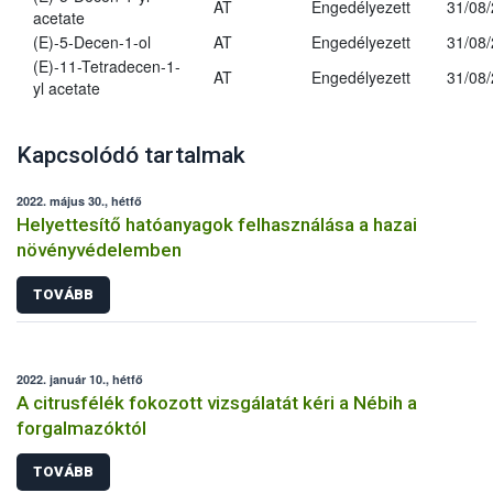
AT
Engedélyezett
31/08
acetate
(E)-5-Decen-1-ol
AT
Engedélyezett
31/08
(E)-11-Tetradecen-1-
AT
Engedélyezett
31/08
yl acetate
Kapcsolódó tartalmak
2022. május 30., hétfő
Helyettesítő hatóanyagok felhasználása a hazai
növényvédelemben
TOVÁBB
2022. január 10., hétfő
A citrusfélék fokozott vizsgálatát kéri a Nébih a
forgalmazóktól
TOVÁBB