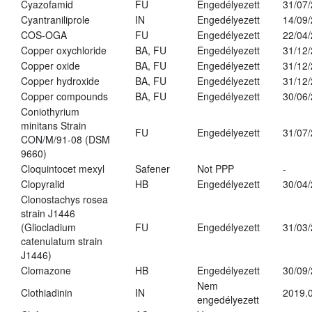
Cyazofamid
FU
Engedélyezett
31/07
Cyantraniliprole
IN
Engedélyezett
14/09
COS-OGA
FU
Engedélyezett
22/04
Copper oxychloride
BA, FU
Engedélyezett
31/12
Copper oxide
BA, FU
Engedélyezett
31/12
Copper hydroxide
BA, FU
Engedélyezett
31/12
Copper compounds
BA, FU
Engedélyezett
30/06
Coniothyrium
minitans Strain
FU
Engedélyezett
31/07
CON/M/91-08 (DSM
9660)
Cloquintocet mexyl
Safener
Not PPP
-
Clopyralid
HB
Engedélyezett
30/04
Clonostachys rosea
strain J1446
(Gliocladium
FU
Engedélyezett
31/03
catenulatum strain
J1446)
Clomazone
HB
Engedélyezett
30/09
Nem
Clothiadinin
IN
2019.0
engedélyezett