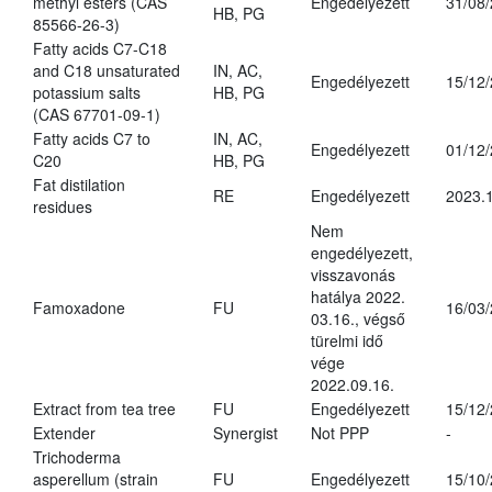
methyl esters (CAS
Engedélyezett
31/08
HB, PG
85566-26-3)
Fatty acids C7-C18
and C18 unsaturated
IN, AC,
Engedélyezett
15/12
potassium salts
HB, PG
(CAS 67701-09-1)
Fatty acids C7 to
IN, AC,
Engedélyezett
01/12
C20
HB, PG
Fat distilation
RE
Engedélyezett
2023.1
residues
Nem
engedélyezett,
visszavonás
hatálya 2022.
Famoxadone
FU
16/03
03.16., végső
türelmi idő
vége
2022.09.16.
Extract from tea tree
FU
Engedélyezett
15/12
Extender
Synergist
Not PPP
-
Trichoderma
asperellum (strain
FU
Engedélyezett
15/10