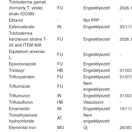
Trichoderma gamsii
(formerly T. viride)
FU
Engedélyezett
2026.
strain ICC080
Ethanol
-
Not PPP
-
Esfenvalerate
IN
Engedélyezett
30/11
Trichoderma
harzianum strains T-
FU
Engedélyezett
2026.
22 and ITEM 908
Equisetum arvense
FU
Engedélyezett
-
L.
Epoxiconazole
FU
Engedélyezett
Triclopyr
HB
Engedélyezett
31/03
Trifloxystrobin
FU
Engedélyezett
31/07
Nem
Triflumizole
FU
engedélyezett
Triflumuron
IN
Engedélyezett
31/03
Triflusulfuron
HB
Visszavont
-
Emamectin
IN
Engedélyezett
15/11
Trimethylamine
Nem
AT
hydrochloride
engedélyezett
Elemental Iron
MO
Új
26/05