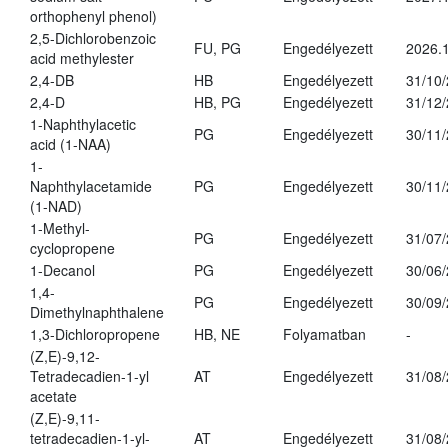
orthophenyl phenol)
2,5-Dichlorobenzoic
FU, PG
Engedélyezett
2026.
acid methylester
2,4-DB
HB
Engedélyezett
31/10
2,4-D
HB, PG
Engedélyezett
31/12
1-Naphthylacetic
PG
Engedélyezett
30/11
acid (1-NAA)
1-
Naphthylacetamide
PG
Engedélyezett
30/11
(1-NAD)
1-Methyl-
PG
Engedélyezett
31/07
cyclopropene
1-Decanol
PG
Engedélyezett
30/06
1,4-
PG
Engedélyezett
30/09
Dimethylnaphthalene
1,3-Dichloropropene
HB, NE
Folyamatban
-
(Z,E)-9,12-
Tetradecadien-1-yl
AT
Engedélyezett
31/08
acetate
(Z,E)-9,11-
tetradecadien-1-yl-
AT
Engedélyezett
31/08