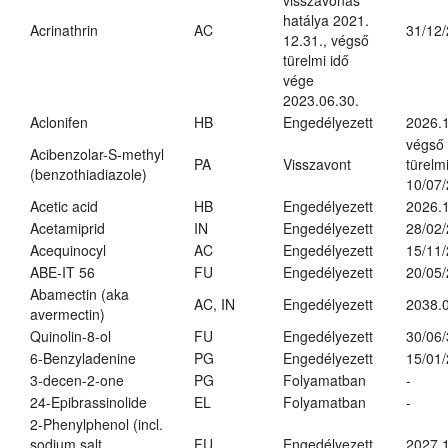
visszavonás
hatálya 2021.
Acrinathrin
AC
31/12
12.31., végső
türelmi idő
vége
2023.06.30.
Aclonifen
HB
Engedélyezett
2026.
végső
Acibenzolar-S-methyl
PA
Visszavont
türelmi
(benzothiadiazole)
10/07
Acetic acid
HB
Engedélyezett
2026.1
Acetamiprid
IN
Engedélyezett
28/02
Acequinocyl
AC
Engedélyezett
15/11
ABE-IT 56
FU
Engedélyezett
20/05
Abamectin (aka
AC, IN
Engedélyezett
2038.
avermectin)
Quinolin-8-ol
FU
Engedélyezett
30/06
6-Benzyladenine
PG
Engedélyezett
15/01
3-decen-2-one
PG
Folyamatban
-
24-Epibrassinolide
EL
Folyamatban
-
2-Phenylphenol (incl.
sodium salt
FU
Engedélyezett
2027.1