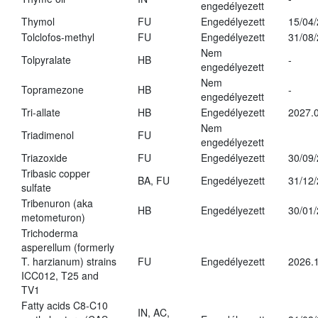
engedélyezett
Thymol
FU
Engedélyezett
15/04
Tolclofos-methyl
FU
Engedélyezett
31/08
Nem
Tolpyralate
HB
-
engedélyezett
Nem
Topramezone
HB
-
engedélyezett
Tri-allate
HB
Engedélyezett
2027.0
Nem
Triadimenol
FU
engedélyezett
Triazoxide
FU
Engedélyezett
30/09
Tribasic copper
BA, FU
Engedélyezett
31/12
sulfate
Tribenuron (aka
HB
Engedélyezett
30/01
metometuron)
Trichoderma
asperellum (formerly
T. harzianum) strains
FU
Engedélyezett
2026.
ICC012, T25 and
TV1
Fatty acids C8-C10
IN, AC,