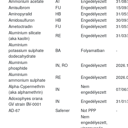
Ammonium acetate
AT
Engedélyezett
31/08
Amisulbrom
FU
Engedélyezett
15/09
Aminopyralid
HB
Engedélyezett
31/05
Amidosulfuron
HB
Engedélyezett
30/09
Ametoctradin
FU
Engedélyezett
31/05
Aluminium silicate
RE
Engedélyezett
31/03
(aka kaolin)
Aluminium
potassium sulphate
BA
Folyamatban
-
dodecahydrate
Aluminium
IN, RO
Engedélyezett
2026.1
phosphide
Aluminium
RE
Engedélyezett
2026.0
ammonium sulphate
Alpha-Cypermethrin
Nem
IN
07/06
(aka alphamethrin)
engedélyezett
Adoxophyes orana
IN
Engedélyezett
31/01
GV strain BV-0001
AD-67
Safener
Not PPP
-
Nem
engedélyezett,