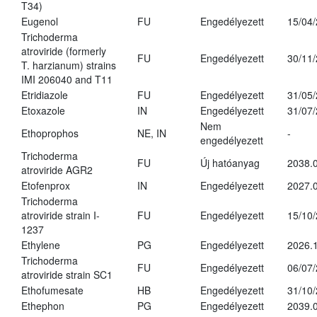
T34)
Eugenol
FU
Engedélyezett
15/04
Trichoderma
atroviride (formerly
FU
Engedélyezett
30/11
T. harzianum) strains
IMI 206040 and T11
Etridiazole
FU
Engedélyezett
31/05
Etoxazole
IN
Engedélyezett
31/07
Nem
Ethoprophos
NE, IN
-
engedélyezett
Trichoderma
FU
Új hatóanyag
2038.
atroviride AGR2
Etofenprox
IN
Engedélyezett
2027.0
Trichoderma
atroviride strain I-
FU
Engedélyezett
15/10
1237
Ethylene
PG
Engedélyezett
2026.1
Trichoderma
FU
Engedélyezett
06/07
atroviride strain SC1
Ethofumesate
HB
Engedélyezett
31/10
Ethephon
PG
Engedélyezett
2039.0