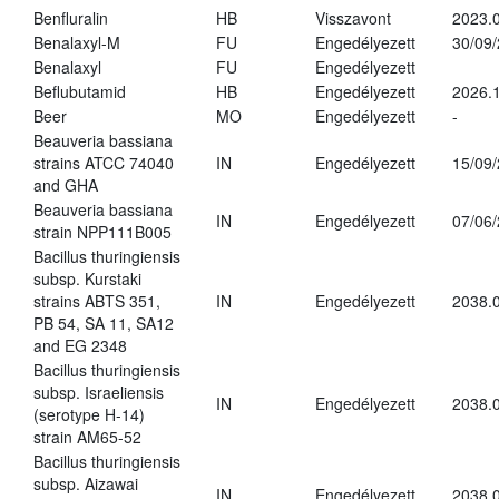
Benfluralin
HB
Visszavont
2023.
Benalaxyl-M
FU
Engedélyezett
30/09
Benalaxyl
FU
Engedélyezett
Beflubutamid
HB
Engedélyezett
2026.
Beer
MO
Engedélyezett
-
Beauveria bassiana
strains ATCC 74040
IN
Engedélyezett
15/09
and GHA
Beauveria bassiana
IN
Engedélyezett
07/06
strain NPP111B005
Bacillus thuringiensis
subsp. Kurstaki
strains ABTS 351,
IN
Engedélyezett
2038.
PB 54, SA 11, SA12
and EG 2348
Bacillus thuringiensis
subsp. Israeliensis
IN
Engedélyezett
2038.
(serotype H-14)
strain AM65-52
Bacillus thuringiensis
subsp. Aizawai
IN
Engedélyezett
2038.