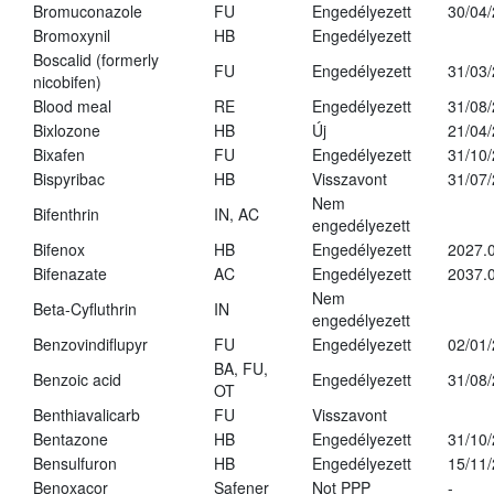
Bromuconazole
FU
Engedélyezett
30/04
Bromoxynil
HB
Engedélyezett
Boscalid (formerly
FU
Engedélyezett
31/03
nicobifen)
Blood meal
RE
Engedélyezett
31/08
Bixlozone
HB
Új
21/04
Bixafen
FU
Engedélyezett
31/10
Bispyribac
HB
Visszavont
31/07
Nem
Bifenthrin
IN, AC
engedélyezett
Bifenox
HB
Engedélyezett
2027.0
Bifenazate
AC
Engedélyezett
2037.
Nem
Beta-Cyfluthrin
IN
engedélyezett
Benzovindiflupyr
FU
Engedélyezett
02/01
BA, FU,
Benzoic acid
Engedélyezett
31/08
OT
Benthiavalicarb
FU
Visszavont
Bentazone
HB
Engedélyezett
31/10
Bensulfuron
HB
Engedélyezett
15/11
Benoxacor
Safener
Not PPP
-