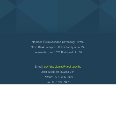
Nemzeti Élelmiszerlánc-biztonsági Hivatal
Cím: 1024 Budapest, Keleti Károly utca. 24.
Levelezési cím: 1525 Budapest. Pf. 30.
E-mail:
ugyfelszolgalat@nebih.gov.hu
Zöld szám: 06-80/263-244
Telefon: 06-1/ 336-9000
Fax: 06-1/336-9479