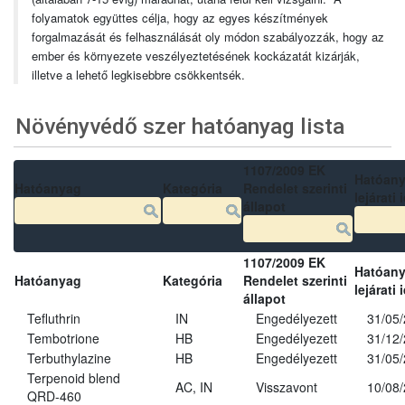
folyamatok együttes célja, hogy az egyes készítmények
forgalmazását és felhasználását oly módon szabályozzák, hogy az
ember és környezete veszélyeztetésének kockázatát kizárják,
illetve a lehető legkisebbre csökkentsék.
Növényvédő szer hatóanyag lista
1107/2009 EK
Hatóan
Hatóanyag
Kategória
Rendelet szerinti
lejárati 
állapot
1107/2009 EK
Hatóan
Hatóanyag
Kategória
Rendelet szerinti
lejárati 
állapot
Tefluthrin
IN
Engedélyezett
31/05
Tembotrione
HB
Engedélyezett
31/12
Terbuthylazine
HB
Engedélyezett
31/05
Terpenoid blend
AC, IN
Visszavont
10/08
QRD-460