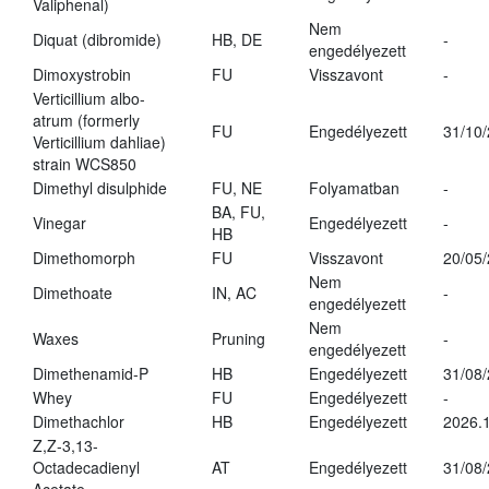
Valiphenal)
Nem
Diquat (dibromide)
HB, DE
-
engedélyezett
Dimoxystrobin
FU
Visszavont
-
Verticillium albo-
atrum (formerly
FU
Engedélyezett
31/10
Verticillium dahliae)
strain WCS850
Dimethyl disulphide
FU, NE
Folyamatban
-
BA, FU,
Vinegar
Engedélyezett
-
HB
Dimethomorph
FU
Visszavont
20/05
Nem
Dimethoate
IN, AC
-
engedélyezett
Nem
Waxes
Pruning
-
engedélyezett
Dimethenamid-P
HB
Engedélyezett
31/08
Whey
FU
Engedélyezett
-
Dimethachlor
HB
Engedélyezett
2026.1
Z,Z-3,13-
Octadecadienyl
AT
Engedélyezett
31/08