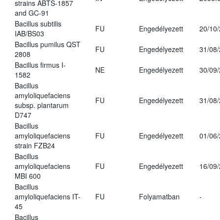
strains ABTS-1857
and GC-91
Bacillus subtilis
FU
Engedélyezett
20/10
IAB/BS03
Bacillus pumilus QST
FU
Engedélyezett
31/08
2808
Bacillus firmus I-
NE
Engedélyezett
30/09
1582
Bacillus
amyloliquefaciens
FU
Engedélyezett
31/08
subsp. plantarum
D747
Bacillus
amyloliquefaciens
FU
Engedélyezett
01/06
strain FZB24
Bacillus
amyloliquefaciens
FU
Engedélyezett
16/09
MBI 600
Bacillus
amyloliquefaciens IT-
FU
Folyamatban
-
45
Bacillus