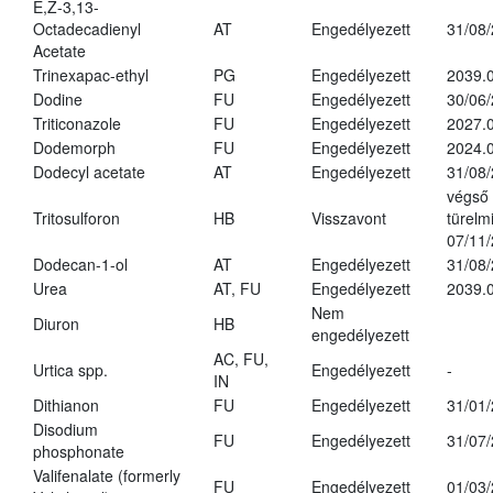
E,Z-3,13-
Octadecadienyl
AT
Engedélyezett
31/08
Acetate
Trinexapac-ethyl
PG
Engedélyezett
2039.
Dodine
FU
Engedélyezett
30/06
Triticonazole
FU
Engedélyezett
2027.
Dodemorph
FU
Engedélyezett
2024.0
Dodecyl acetate
AT
Engedélyezett
31/08
végső
Tritosulforon
HB
Visszavont
türelmi
07/11
Dodecan-1-ol
AT
Engedélyezett
31/08
Urea
AT, FU
Engedélyezett
2039.0
Nem
Diuron
HB
engedélyezett
AC, FU,
Urtica spp.
Engedélyezett
-
IN
Dithianon
FU
Engedélyezett
31/01
Disodium
FU
Engedélyezett
31/07
phosphonate
Valifenalate (formerly
FU
Engedélyezett
01/03