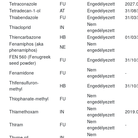
Tetraconazole
FU
Engedélyezett
2027.0
Tetradecan-1-ol
AT
Engedélyezett
31/08
Thiabendazole
FU
Engedélyezett
31/03
Nem
Thiacloprid
IN
engedélyezett
Thiencarbazone
HB
Engedélyezett
01/03
Fenamiphos (aka
Nem
NE
phenamiphos)
engedélyezett
FEN 560 (Fenugreek
FU
Engedélyezett
31/10
seed powder)
Nem
Fenamidone
FU
-
engedélyezett
Thifensulfuron-
HB
Engedélyezett
31/10
methyl
Nem
Thiophanate-methyl
FU
engedélyezett
Nem
Thiamethoxam
IN
2019.0
engedélyezett
Nem
Thiram
FU
-
engedélyezett
Nem
Thyme oil
IN
-