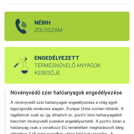
NÉBIH
ZÖLDSZÁM
ENGEDÉLYEZETT
TERMÉSNÖVELŐ ANYAGOK
KERESŐJE
Növényvédő szer hatóanyagok engedélyezése
A növényvédő szer hatóanyagok engedélyezése a világ egyik
legszigorúbb rendszere alapján, Európai Uniós szinten történik. A
tagállamok csak az így létrejövő ún. pozitív lista hatóanyagaiból
készített növényvédő szereket engedélyezhetik. A pozitív listán a
hatóanyag csak a vonatkozó EU rendeletben meghatározott ideig
(általában 7-15 évig) maradhat, utána felül kell vizsgálni. A