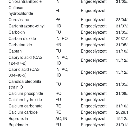
Chlorantraniliprole
IN
Engedélyezett
31/05
Chitosan
EL
Engedélyezett
-
hydrochloride
Cerevisane
PA
Engedélyezett
23/04
Carfentrazone-ethyl
HB
Engedélyezett
31/07
Carboxin
FU
Engedélyezett
31/05
Carbon dioxide
IN, RO
Engedélyezett
2037.
Carbetamide
HB
Engedélyezett
31/05
Captan
FU
Engedélyezett
31/10
Caprylic acid (CAS
IN, AC,
Engedélyezett
15/12
124-07-2)
HB
Capric acid (CAS
IN, AC,
Engedélyezett
15/12
334-48-5)
HB
Candida oleophila
FU
Engedélyezett
31/05
strain O
Calcium phosphide
RO
Engedélyezett
31/08
Calcium hydroxide
FU
Engedélyezett
-
Calcium carbonate
RE
Engedélyezett
31/10
Calcium carbide
RE
Engedélyezett
2026.1
Buprofezin
AC, IN
Engedélyezett
15/12
Bupirimate
FU
Engedélyezett
31/01