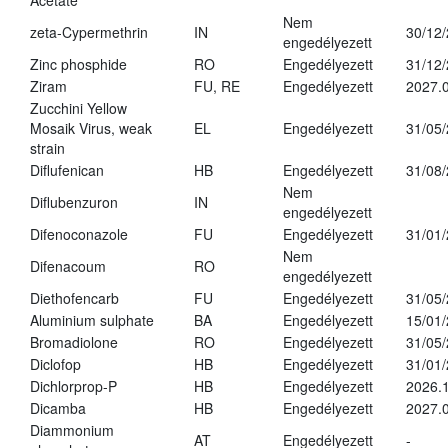
Acetate
Nem
zeta-Cypermethrin
IN
30/12
engedélyezett
Zinc phosphide
RO
Engedélyezett
31/12
Ziram
FU, RE
Engedélyezett
2027.
Zucchini Yellow
Mosaik Virus, weak
EL
Engedélyezett
31/05
strain
Diflufenican
HB
Engedélyezett
31/08
Nem
Diflubenzuron
IN
engedélyezett
Difenoconazole
FU
Engedélyezett
31/01
Nem
Difenacoum
RO
engedélyezett
Diethofencarb
FU
Engedélyezett
31/05
Aluminium sulphate
BA
Engedélyezett
15/01
Bromadiolone
RO
Engedélyezett
31/05
Diclofop
HB
Engedélyezett
31/01
Dichlorprop-P
HB
Engedélyezett
2026.
Dicamba
HB
Engedélyezett
2027.0
Diammonium
AT
Engedélyezett
-