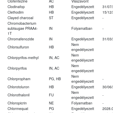
Clofentezine
AC
Visszavont
Clodinafop
HB
Engedélyezett
31/07
Clethodim
HB
Engedélyezett
15/12
Clayed charcoal
ST
Engedélyezett
-
Chromobacterium
subtsugae PRAA4-
IN
Folyamatban
-
1T
Chromafenozide
IN
Engedélyezett
31/03
Nem
Chlorsulfuron
HB
engedélyezett
Nem
Chlorpyrifos-methyl
IN, AC
engedélyezett
Nem
Chlorpyrifos
IN, AC
engedélyezett
Nem
Chlorpropham
PG, HB
-
engedélyezett
Chlorotoluron
HB
Engedélyezett
30/06
Nem
Chlorothalonil
FU
-
engedélyezett
Chloropicrin
NE
Folyamatban
-
Chlormequat
PG
Engedélyezett
2028.0