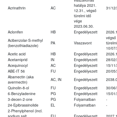
visszavonás
hatálya 2021.
Acrinathrin
AC
31/12
12.31., végső
türelmi idő
vége
2023.06.30.
Aclonifen
HB
Engedélyezett
2026.
végső
Acibenzolar-S-methyl
PA
Visszavont
türelmi
(benzothiadiazole)
10/07
Acetic acid
HB
Engedélyezett
2026.1
Acetamiprid
IN
Engedélyezett
28/02
Acequinocyl
AC
Engedélyezett
15/11
ABE-IT 56
FU
Engedélyezett
20/05
Abamectin (aka
AC, IN
Engedélyezett
2038.
avermectin)
Quinolin-8-ol
FU
Engedélyezett
30/06
6-Benzyladenine
PG
Engedélyezett
15/01
3-decen-2-one
PG
Folyamatban
-
24-Epibrassinolide
EL
Folyamatban
-
2-Phenylphenol (incl.
sodium salt
FU
Engedélyezett
2027.1