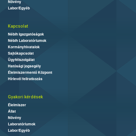
Növény
Labor/Egyéb
Kapcsolat
Nébih Igazgatóságok
Nébih Laboratóriumok
Kormányhivatalok
Sajtókapcsolat
Ügyfélszolgálat
Hatósági jogsegély
Élelmiszermentő Központ
Hírlevél feliratkozás
Gyakori kérdések
Élelmiszer
Állat
Növény
Laboratóriumok
Labor/Egyéb