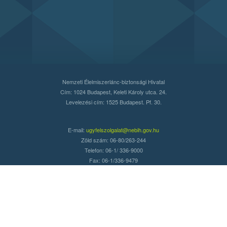
Nemzeti Élelmiszerlánc-biztonsági Hivatal
Cím: 1024 Budapest, Keleti Károly utca. 24.
Levelezési cím: 1525 Budapest. Pf. 30.
E-mail:
ugyfelszolgalat@nebih.gov.hu
Zöld szám: 06-80/263-244
Telefon: 06-1/ 336-9000
Fax: 06-1/336-9479