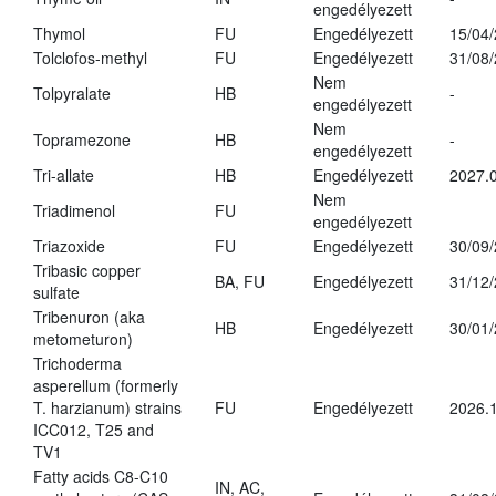
engedélyezett
Thymol
FU
Engedélyezett
15/04
Tolclofos-methyl
FU
Engedélyezett
31/08
Nem
Tolpyralate
HB
-
engedélyezett
Nem
Topramezone
HB
-
engedélyezett
Tri-allate
HB
Engedélyezett
2027.0
Nem
Triadimenol
FU
engedélyezett
Triazoxide
FU
Engedélyezett
30/09
Tribasic copper
BA, FU
Engedélyezett
31/12
sulfate
Tribenuron (aka
HB
Engedélyezett
30/01
metometuron)
Trichoderma
asperellum (formerly
T. harzianum) strains
FU
Engedélyezett
2026.
ICC012, T25 and
TV1
Fatty acids C8-C10
IN, AC,