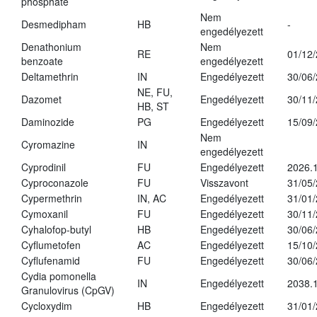
phosphate
Nem
Desmedipham
HB
-
engedélyezett
Denathonium
Nem
RE
01/12
benzoate
engedélyezett
Deltamethrin
IN
Engedélyezett
30/06
NE, FU,
Dazomet
Engedélyezett
30/11
HB, ST
Daminozide
PG
Engedélyezett
15/09
Nem
Cyromazine
IN
engedélyezett
Cyprodinil
FU
Engedélyezett
2026.
Cyproconazole
FU
Visszavont
31/05
Cypermethrin
IN, AC
Engedélyezett
31/01
Cymoxanil
FU
Engedélyezett
30/11
Cyhalofop-butyl
HB
Engedélyezett
30/06
Cyflumetofen
AC
Engedélyezett
15/10
Cyflufenamid
FU
Engedélyezett
30/06
Cydia pomonella
IN
Engedélyezett
2038.
Granulovirus (CpGV)
Cycloxydim
HB
Engedélyezett
31/01