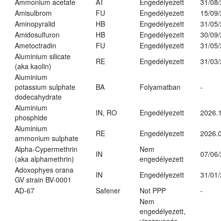
Ammonium acetate
AT
Engedélyezett
31/08
Amisulbrom
FU
Engedélyezett
15/09
Aminopyralid
HB
Engedélyezett
31/05
Amidosulfuron
HB
Engedélyezett
30/09
Ametoctradin
FU
Engedélyezett
31/05
Aluminium silicate
RE
Engedélyezett
31/03
(aka kaolin)
Aluminium
potassium sulphate
BA
Folyamatban
-
dodecahydrate
Aluminium
IN, RO
Engedélyezett
2026.1
phosphide
Aluminium
RE
Engedélyezett
2026.0
ammonium sulphate
Alpha-Cypermethrin
Nem
IN
07/06
(aka alphamethrin)
engedélyezett
Adoxophyes orana
IN
Engedélyezett
31/01
GV strain BV-0001
AD-67
Safener
Not PPP
-
Nem
engedélyezett,