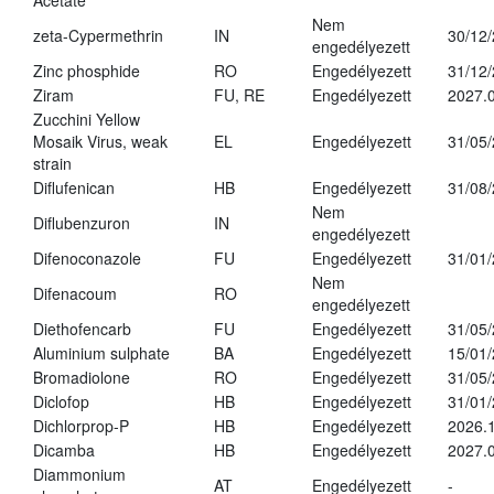
Acetate
Nem
zeta-Cypermethrin
IN
30/12
engedélyezett
Zinc phosphide
RO
Engedélyezett
31/12
Ziram
FU, RE
Engedélyezett
2027.
Zucchini Yellow
Mosaik Virus, weak
EL
Engedélyezett
31/05
strain
Diflufenican
HB
Engedélyezett
31/08
Nem
Diflubenzuron
IN
engedélyezett
Difenoconazole
FU
Engedélyezett
31/01
Nem
Difenacoum
RO
engedélyezett
Diethofencarb
FU
Engedélyezett
31/05
Aluminium sulphate
BA
Engedélyezett
15/01
Bromadiolone
RO
Engedélyezett
31/05
Diclofop
HB
Engedélyezett
31/01
Dichlorprop-P
HB
Engedélyezett
2026.
Dicamba
HB
Engedélyezett
2027.0
Diammonium
AT
Engedélyezett
-