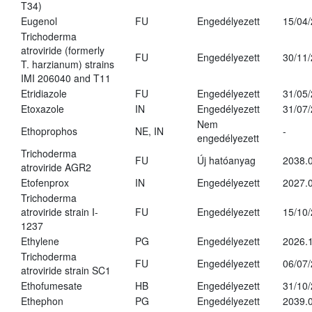
T34)
Eugenol
FU
Engedélyezett
15/04
Trichoderma
atroviride (formerly
FU
Engedélyezett
30/11
T. harzianum) strains
IMI 206040 and T11
Etridiazole
FU
Engedélyezett
31/05
Etoxazole
IN
Engedélyezett
31/07
Nem
Ethoprophos
NE, IN
-
engedélyezett
Trichoderma
FU
Új hatóanyag
2038.
atroviride AGR2
Etofenprox
IN
Engedélyezett
2027.0
Trichoderma
atroviride strain I-
FU
Engedélyezett
15/10
1237
Ethylene
PG
Engedélyezett
2026.1
Trichoderma
FU
Engedélyezett
06/07
atroviride strain SC1
Ethofumesate
HB
Engedélyezett
31/10
Ethephon
PG
Engedélyezett
2039.0