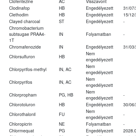
Clofentezine
AC
Visszavont
Clodinafop
HB
Engedélyezett
31/07
Clethodim
HB
Engedélyezett
15/12
Clayed charcoal
ST
Engedélyezett
-
Chromobacterium
subtsugae PRAA4-
IN
Folyamatban
-
1T
Chromafenozide
IN
Engedélyezett
31/03
Nem
Chlorsulfuron
HB
engedélyezett
Nem
Chlorpyrifos-methyl
IN, AC
engedélyezett
Nem
Chlorpyrifos
IN, AC
engedélyezett
Nem
Chlorpropham
PG, HB
-
engedélyezett
Chlorotoluron
HB
Engedélyezett
30/06
Nem
Chlorothalonil
FU
-
engedélyezett
Chloropicrin
NE
Folyamatban
-
Chlormequat
PG
Engedélyezett
2028.0