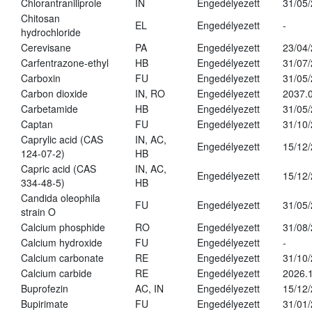
Chlorantraniliprole
IN
Engedélyezett
31/05
Chitosan
EL
Engedélyezett
-
hydrochloride
Cerevisane
PA
Engedélyezett
23/04
Carfentrazone-ethyl
HB
Engedélyezett
31/07
Carboxin
FU
Engedélyezett
31/05
Carbon dioxide
IN, RO
Engedélyezett
2037.
Carbetamide
HB
Engedélyezett
31/05
Captan
FU
Engedélyezett
31/10
Caprylic acid (CAS
IN, AC,
Engedélyezett
15/12
124-07-2)
HB
Capric acid (CAS
IN, AC,
Engedélyezett
15/12
334-48-5)
HB
Candida oleophila
FU
Engedélyezett
31/05
strain O
Calcium phosphide
RO
Engedélyezett
31/08
Calcium hydroxide
FU
Engedélyezett
-
Calcium carbonate
RE
Engedélyezett
31/10
Calcium carbide
RE
Engedélyezett
2026.1
Buprofezin
AC, IN
Engedélyezett
15/12
Bupirimate
FU
Engedélyezett
31/01