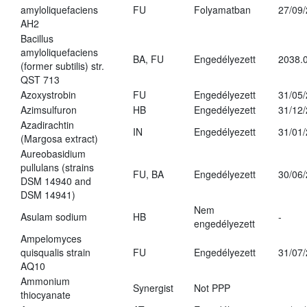
amyloliquefaciens
FU
Folyamatban
27/09
AH2
Bacillus
amyloliquefaciens
BA, FU
Engedélyezett
2038.
(former subtilis) str.
QST 713
Azoxystrobin
FU
Engedélyezett
31/05
Azimsulfuron
HB
Engedélyezett
31/12
Azadirachtin
IN
Engedélyezett
31/01
(Margosa extract)
Aureobasidium
pullulans (strains
FU, BA
Engedélyezett
30/06
DSM 14940 and
DSM 14941)
Nem
Asulam sodium
HB
-
engedélyezett
Ampelomyces
quisqualis strain
FU
Engedélyezett
31/07
AQ10
Ammonium
Synergist
Not PPP
thiocyanate