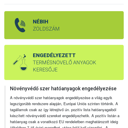
NÉBIH
ZÖLDSZÁM
ENGEDÉLYEZETT
TERMÉSNÖVELŐ ANYAGOK
KERESŐJE
Növényvédő szer hatóanyagok engedélyezése
A növényvédő szer hatóanyagok engedélyezése a világ egyik
legszigorúbb rendszere alapján, Európai Uniós szinten történik. A
tagállamok csak az így létrejövő ún. pozitív lista hatóanyagaiból
készített növényvédő szereket engedélyezhetik. A pozitív listán a
hatóanyag csak a vonatkozó EU rendeletben meghatározott ideig
(általában 7-15 évig) maradhat, utána felül kell vizsgálni. A