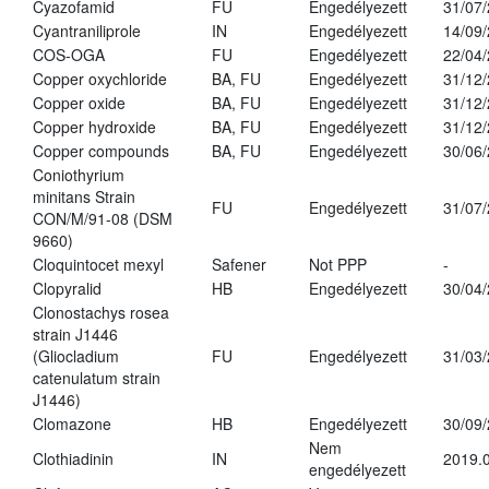
Cyazofamid
FU
Engedélyezett
31/07
Cyantraniliprole
IN
Engedélyezett
14/09
COS-OGA
FU
Engedélyezett
22/04
Copper oxychloride
BA, FU
Engedélyezett
31/12
Copper oxide
BA, FU
Engedélyezett
31/12
Copper hydroxide
BA, FU
Engedélyezett
31/12
Copper compounds
BA, FU
Engedélyezett
30/06
Coniothyrium
minitans Strain
FU
Engedélyezett
31/07
CON/M/91-08 (DSM
9660)
Cloquintocet mexyl
Safener
Not PPP
-
Clopyralid
HB
Engedélyezett
30/04
Clonostachys rosea
strain J1446
(Gliocladium
FU
Engedélyezett
31/03
catenulatum strain
J1446)
Clomazone
HB
Engedélyezett
30/09
Nem
Clothiadinin
IN
2019.0
engedélyezett