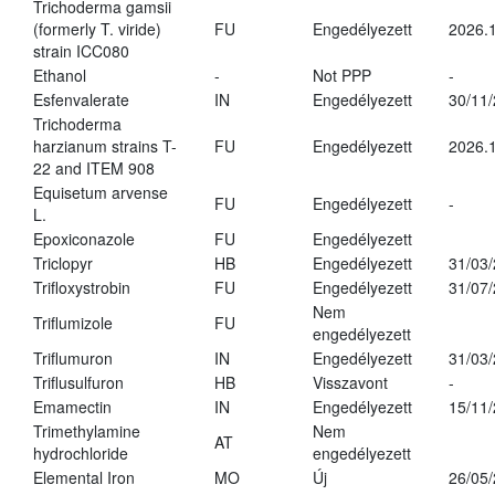
Trichoderma gamsii
(formerly T. viride)
FU
Engedélyezett
2026.
strain ICC080
Ethanol
-
Not PPP
-
Esfenvalerate
IN
Engedélyezett
30/11
Trichoderma
harzianum strains T-
FU
Engedélyezett
2026.
22 and ITEM 908
Equisetum arvense
FU
Engedélyezett
-
L.
Epoxiconazole
FU
Engedélyezett
Triclopyr
HB
Engedélyezett
31/03
Trifloxystrobin
FU
Engedélyezett
31/07
Nem
Triflumizole
FU
engedélyezett
Triflumuron
IN
Engedélyezett
31/03
Triflusulfuron
HB
Visszavont
-
Emamectin
IN
Engedélyezett
15/11
Trimethylamine
Nem
AT
hydrochloride
engedélyezett
Elemental Iron
MO
Új
26/05