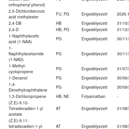
orthophenyl phenol)
2,5-Dichlorobenzoic
FU, PG
Engedélyezett
2026.
acid methylester
2,4-DB
HB
Engedélyezett
31/10
2,4-D
HB, PG
Engedélyezett
31/12
1-Naphthylacetic
PG
Engedélyezett
30/11
acid (1-NAA)
1-
Naphthylacetamide
PG
Engedélyezett
30/11
(1-NAD)
1-Methyl-
PG
Engedélyezett
31/07
cyclopropene
1-Decanol
PG
Engedélyezett
30/06
1,4-
PG
Engedélyezett
30/09
Dimethylnaphthalene
1,3-Dichloropropene
HB, NE
Folyamatban
-
(Z,E)-9,12-
Tetradecadien-1-yl
AT
Engedélyezett
31/08
acetate
(Z,E)-9,11-
tetradecadien-1-yl-
AT
Engedélyezett
31/08