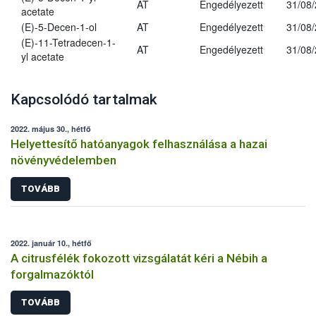
AT
Engedélyezett
31/08
acetate
(E)-5-Decen-1-ol
AT
Engedélyezett
31/08
(E)-11-Tetradecen-1-
AT
Engedélyezett
31/08
yl acetate
Kapcsolódó tartalmak
2022. május 30., hétfő
Helyettesítő hatóanyagok felhasználása a hazai
növényvédelemben
TOVÁBB
2022. január 10., hétfő
A citrusfélék fokozott vizsgálatát kéri a Nébih a
forgalmazóktól
TOVÁBB