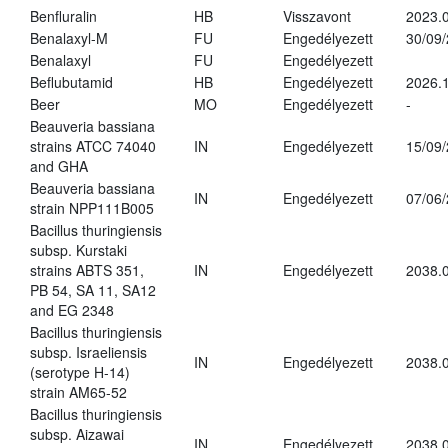
Benfluralin
HB
Visszavont
2023.
Benalaxyl-M
FU
Engedélyezett
30/09
Benalaxyl
FU
Engedélyezett
Beflubutamid
HB
Engedélyezett
2026.
Beer
MO
Engedélyezett
-
Beauveria bassiana
strains ATCC 74040
IN
Engedélyezett
15/09
and GHA
Beauveria bassiana
IN
Engedélyezett
07/06
strain NPP111B005
Bacillus thuringiensis
subsp. Kurstaki
strains ABTS 351,
IN
Engedélyezett
2038.
PB 54, SA 11, SA12
and EG 2348
Bacillus thuringiensis
subsp. Israeliensis
IN
Engedélyezett
2038.
(serotype H-14)
strain AM65-52
Bacillus thuringiensis
subsp. Aizawai
IN
Engedélyezett
2038.