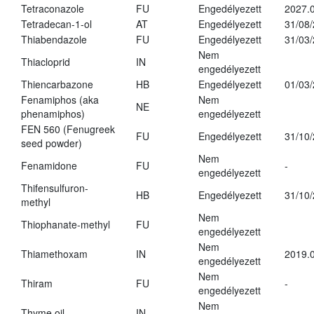
Tetraconazole
FU
Engedélyezett
2027.0
Tetradecan-1-ol
AT
Engedélyezett
31/08
Thiabendazole
FU
Engedélyezett
31/03
Nem
Thiacloprid
IN
engedélyezett
Thiencarbazone
HB
Engedélyezett
01/03
Fenamiphos (aka
Nem
NE
phenamiphos)
engedélyezett
FEN 560 (Fenugreek
FU
Engedélyezett
31/10
seed powder)
Nem
Fenamidone
FU
-
engedélyezett
Thifensulfuron-
HB
Engedélyezett
31/10
methyl
Nem
Thiophanate-methyl
FU
engedélyezett
Nem
Thiamethoxam
IN
2019.0
engedélyezett
Nem
Thiram
FU
-
engedélyezett
Nem
Thyme oil
IN
-