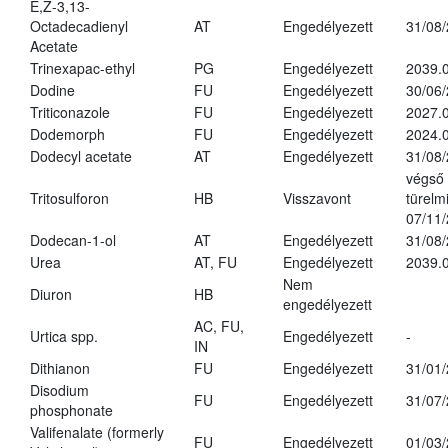
E,Z-3,13-
Octadecadienyl
AT
Engedélyezett
31/08
Acetate
Trinexapac-ethyl
PG
Engedélyezett
2039.
Dodine
FU
Engedélyezett
30/06
Triticonazole
FU
Engedélyezett
2027.
Dodemorph
FU
Engedélyezett
2024.0
Dodecyl acetate
AT
Engedélyezett
31/08
végső
Tritosulforon
HB
Visszavont
türelmi
07/11
Dodecan-1-ol
AT
Engedélyezett
31/08
Urea
AT, FU
Engedélyezett
2039.0
Nem
Diuron
HB
engedélyezett
AC, FU,
Urtica spp.
Engedélyezett
-
IN
Dithianon
FU
Engedélyezett
31/01
Disodium
FU
Engedélyezett
31/07
phosphonate
Valifenalate (formerly
FU
Engedélyezett
01/03