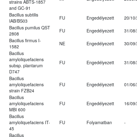
strains ABTS-1857
and GC-91
Bacillus subtilis
FU
Engedélyezett
20/10
IAB/BS03
Bacillus pumilus QST
FU
Engedélyezett
31/08
2808
Bacillus firmus I-
NE
Engedélyezett
30/09
1582
Bacillus
amyloliquefaciens
FU
Engedélyezett
31/08
subsp. plantarum
D747
Bacillus
amyloliquefaciens
FU
Engedélyezett
01/06
strain FZB24
Bacillus
amyloliquefaciens
FU
Engedélyezett
16/09
MBI 600
Bacillus
amyloliquefaciens IT-
FU
Folyamatban
-
45
Bacillus