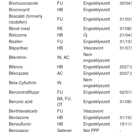
Bromuconazole
FU
Engedélyezett
30/04
Bromoxynil
HB
Engedélyezett
Boscalid (formerly
FU
Engedélyezett
31/03
nicobifen)
Blood meal
RE
Engedélyezett
31/08
Bixlozone
HB
Új
21/04
Bixafen
FU
Engedélyezett
31/10
Bispyribac
HB
Visszavont
31/07
Nem
Bifenthrin
IN, AC
engedélyezett
Bifenox
HB
Engedélyezett
2027.0
Bifenazate
AC
Engedélyezett
2037.
Nem
Beta-Cyfluthrin
IN
engedélyezett
Benzovindiflupyr
FU
Engedélyezett
02/01
BA, FU,
Benzoic acid
Engedélyezett
31/08
OT
Benthiavalicarb
FU
Visszavont
Bentazone
HB
Engedélyezett
31/10
Bensulfuron
HB
Engedélyezett
15/11
Benoxacor
Safener
Not PPP
-