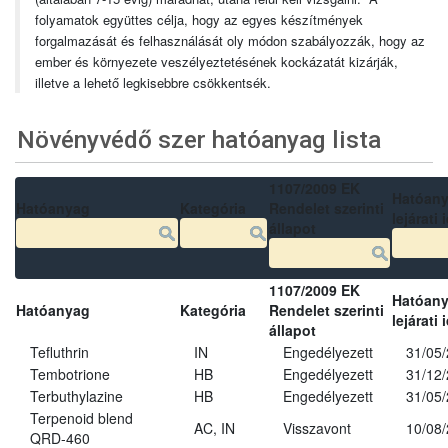
folyamatok együttes célja, hogy az egyes készítmények
forgalmazását és felhasználását oly módon szabályozzák, hogy az
ember és környezete veszélyeztetésének kockázatát kizárják,
illetve a lehető legkisebbre csökkentsék.
Növényvédő szer hatóanyag lista
1107/2009 EK
Hatóan
Hatóanyag
Kategória
Rendelet szerinti
lejárati 
állapot
1107/2009 EK
Hatóan
Hatóanyag
Kategória
Rendelet szerinti
lejárati 
állapot
Tefluthrin
IN
Engedélyezett
31/05
Tembotrione
HB
Engedélyezett
31/12
Terbuthylazine
HB
Engedélyezett
31/05
Terpenoid blend
AC, IN
Visszavont
10/08
QRD-460