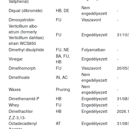
Valiphenal)
Nem
Diquat (dibromide)
HB, DE
-
engedélyezett
Dimoxystrobin
FU
Visszavont
-
Verticillium albo-
atrum (formerly
FU
Engedélyezett
31/10
Verticillium dahliae)
strain WCS850
Dimethyl disulphide
FU, NE
Folyamatban
-
BA, FU,
Vinegar
Engedélyezett
-
HB
Dimethomorph
FU
Visszavont
20/05
Nem
Dimethoate
IN, AC
-
engedélyezett
Nem
Waxes
Pruning
-
engedélyezett
Dimethenamid-P
HB
Engedélyezett
31/08
Whey
FU
Engedélyezett
-
Dimethachlor
HB
Engedélyezett
2026.1
Z,Z-3,13-
Octadecadienyl
AT
Engedélyezett
31/08