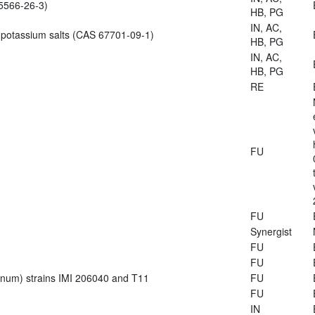
5566-26-3)
HB, PG
IN, AC,
 potassium salts (CAS 67701-09-1)
HB, PG
IN, AC,
HB, PG
RE
FU
FU
Synergist
FU
FU
ianum) strains IMI 206040 and T11
FU
FU
IN