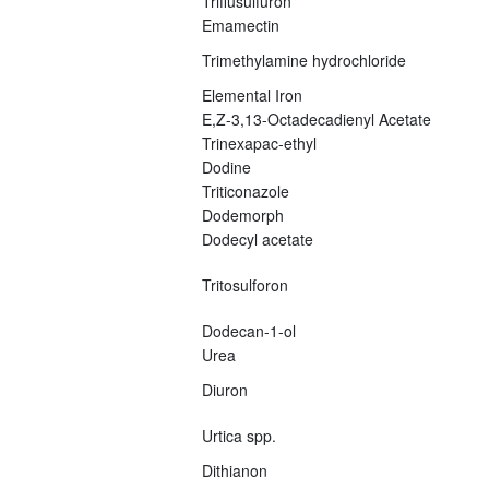
Triflusulfuron
Emamectin
Trimethylamine hydrochloride
Elemental Iron
E,Z-3,13-Octadecadienyl Acetate
Trinexapac-ethyl
Dodine
Triticonazole
Dodemorph
Dodecyl acetate
Tritosulforon
Dodecan-1-ol
Urea
Diuron
Urtica spp.
Dithianon