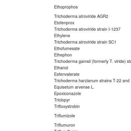
Ethoprophos
Trichoderma atroviride AGR2
Etofenprox
Trichoderma atroviride strain I-1237
Ethylene
Trichoderma atroviride strain SC1
Ethofumesate
Ethephon
Trichoderma gamsii (formerly T. viride) s
Ethanol
Esfenvalerate
Trichoderma harzianum strains T-22 and
Equisetum arvense L.
Epoxiconazole
Triclopyr
Trifloxystrobin
Triflumizole
Triflumuron