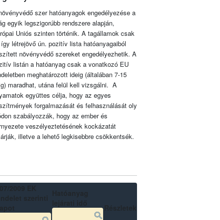
növényvédő szer hatóanyagok engedélyezése a
lág egyik legszigorúbb rendszere alapján,
rópai Uniós szinten történik. A tagállamok csak
 így létrejövő ún. pozitív lista hatóanyagaiból
szített növényvédő szereket engedélyezhetik. A
zitív listán a hatóanyag csak a vonatkozó EU
ndeletben meghatározott ideig (általában 7-15
ig) maradhat, utána felül kell vizsgálni. A
lyamatok együttes célja, hogy az egyes
szítmények forgalmazását és felhasználását oly
don szabályozzák, hogy az ember és
rnyezete veszélyeztetésének kockázatát
zárják, illetve a lehető legkisebbre csökkentsék.
07/2009 EK
Hatóanyag
ndelet szerinti
lejárati idő
lapot
Részletek