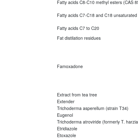
Fatty acids C8-C10 methyl esters (CAS 8
Fatty acids C7-C18 and C18 unsaturated
Fatty acids C7 to C20
Fat distilation residues
Famoxadone
Extract from tea tree
Extender
Trichoderma asperellum (strain T34)
Eugenol
Trichoderma atroviride (formerly T. harz
Etridiazole
Etoxazole