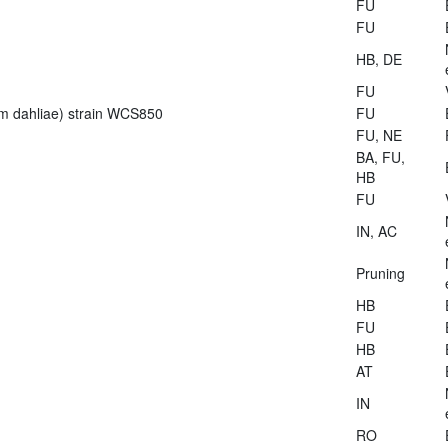
FU
FU
HB, DE
FU
lium dahliae) strain WCS850
FU
FU, NE
BA, FU,
HB
FU
IN, AC
Pruning
HB
FU
HB
AT
IN
RO