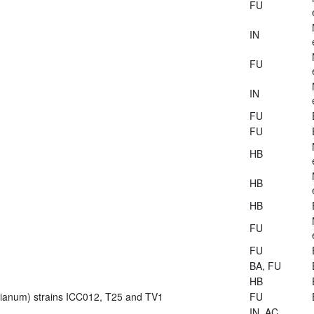
FU
IN
FU
IN
FU
FU
HB
HB
HB
FU
FU
BA, FU
HB
zianum) strains ICC012, T25 and TV1
FU
IN, AC,