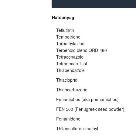
Hatóanyag
Tefluthrin
Tembotrione
Terbuthylazine
Terpenoid blend QRD-460
Tetraconazole
Tetradecan-1-ol
Thiabendazole
Thiacloprid
Thiencarbazone
Fenamiphos (aka phenamiphos)
FEN 560 (Fenugreek seed powder)
Fenamidone
Thifensulfuron-methyl