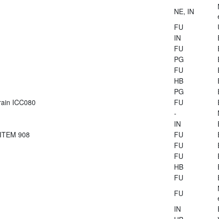
NE, IN
FU
IN
FU
PG
FU
HB
PG
train ICC080
FU
-
IN
 ITEM 908
FU
FU
FU
HB
FU
FU
IN