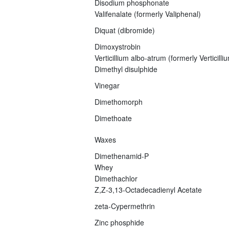
Disodium phosphonate
Valifenalate (formerly Valiphenal)
Diquat (dibromide)
Dimoxystrobin
Verticillium albo-atrum (formerly Verticil
Dimethyl disulphide
Vinegar
Dimethomorph
Dimethoate
Waxes
Dimethenamid-P
Whey
Dimethachlor
Z,Z-3,13-Octadecadienyl Acetate
zeta-Cypermethrin
Zinc phosphide