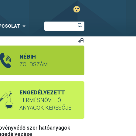
PCSOLAT
NÉBIH
ZÖLDSZÁM
ENGEDÉLYEZETT
TERMÉSNÖVELŐ
ANYAGOK KERESŐJE
övényvédő szer hatóanyagok
ngedélyezése