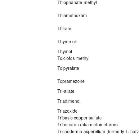
Thiophanate-methyl
Thiamethoxam
Thiram
Thyme oil
Thymol
Tolclofos-methyl
Tolpyralate
Topramezone
Tri-allate
Triadimenol
Triazoxide
Tribasic copper sulfate
Tribenuron (aka metometuron)
Trichoderma asperellum (formerly T. har