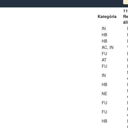
11
Kategória
Re
ál
IN
HB
HB
AC, IN
FU
AT
FU
IN
HB
NE
FU
FU
HB