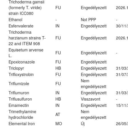
Trichoderma gamsii
(formerly T. viride)
FU
Engedélyezett
2026.
strain ICC080
Ethanol
-
Not PPP
-
Esfenvalerate
IN
Engedélyezett
30/11
Trichoderma
harzianum strains T-
FU
Engedélyezett
2026.
22 and ITEM 908
Equisetum arvense
FU
Engedélyezett
-
L.
Epoxiconazole
FU
Engedélyezett
Triclopyr
HB
Engedélyezett
31/03
Trifloxystrobin
FU
Engedélyezett
31/07
Nem
Triflumizole
FU
engedélyezett
Triflumuron
IN
Engedélyezett
31/03
Triflusulfuron
HB
Visszavont
-
Emamectin
IN
Engedélyezett
15/11
Trimethylamine
Nem
AT
hydrochloride
engedélyezett
Elemental Iron
MO
Új
26/05