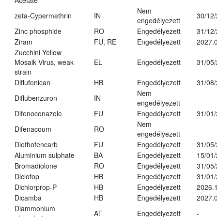
Acetate
Nem
zeta-Cypermethrin
IN
30/12
engedélyezett
Zinc phosphide
RO
Engedélyezett
31/12
Ziram
FU, RE
Engedélyezett
2027.
Zucchini Yellow
Mosaik Virus, weak
EL
Engedélyezett
31/05
strain
Diflufenican
HB
Engedélyezett
31/08
Nem
Diflubenzuron
IN
engedélyezett
Difenoconazole
FU
Engedélyezett
31/01
Nem
Difenacoum
RO
engedélyezett
Diethofencarb
FU
Engedélyezett
31/05
Aluminium sulphate
BA
Engedélyezett
15/01
Bromadiolone
RO
Engedélyezett
31/05
Diclofop
HB
Engedélyezett
31/01
Dichlorprop-P
HB
Engedélyezett
2026.
Dicamba
HB
Engedélyezett
2027.0
Diammonium
AT
Engedélyezett
-