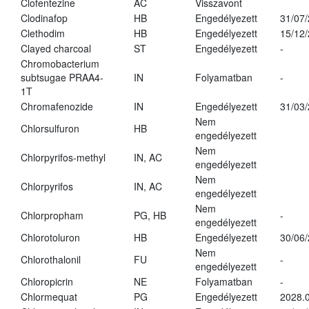
Clofentezine
AC
Visszavont
Clodinafop
HB
Engedélyezett
31/07
Clethodim
HB
Engedélyezett
15/12
Clayed charcoal
ST
Engedélyezett
-
Chromobacterium
subtsugae PRAA4-
IN
Folyamatban
-
1T
Chromafenozide
IN
Engedélyezett
31/03
Nem
Chlorsulfuron
HB
engedélyezett
Nem
Chlorpyrifos-methyl
IN, AC
engedélyezett
Nem
Chlorpyrifos
IN, AC
engedélyezett
Nem
Chlorpropham
PG, HB
-
engedélyezett
Chlorotoluron
HB
Engedélyezett
30/06
Nem
Chlorothalonil
FU
-
engedélyezett
Chloropicrin
NE
Folyamatban
-
Chlormequat
PG
Engedélyezett
2028.0