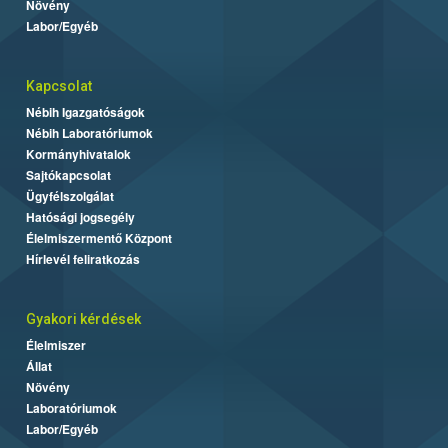
Növény
Labor/Egyéb
Kapcsolat
Nébih Igazgatóságok
Nébih Laboratóriumok
Kormányhivatalok
Sajtókapcsolat
Ügyfélszolgálat
Hatósági jogsegély
Élelmiszermentő Központ
Hírlevél feliratkozás
Gyakori kérdések
Élelmiszer
Állat
Növény
Laboratóriumok
Labor/Egyéb