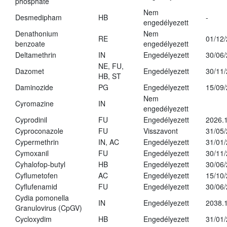
phosphate
Nem
Desmedipham
HB
-
engedélyezett
Denathonium
Nem
RE
01/12
benzoate
engedélyezett
Deltamethrin
IN
Engedélyezett
30/06
NE, FU,
Dazomet
Engedélyezett
30/11
HB, ST
Daminozide
PG
Engedélyezett
15/09
Nem
Cyromazine
IN
engedélyezett
Cyprodinil
FU
Engedélyezett
2026.
Cyproconazole
FU
Visszavont
31/05
Cypermethrin
IN, AC
Engedélyezett
31/01
Cymoxanil
FU
Engedélyezett
30/11
Cyhalofop-butyl
HB
Engedélyezett
30/06
Cyflumetofen
AC
Engedélyezett
15/10
Cyflufenamid
FU
Engedélyezett
30/06
Cydia pomonella
IN
Engedélyezett
2038.
Granulovirus (CpGV)
Cycloxydim
HB
Engedélyezett
31/01