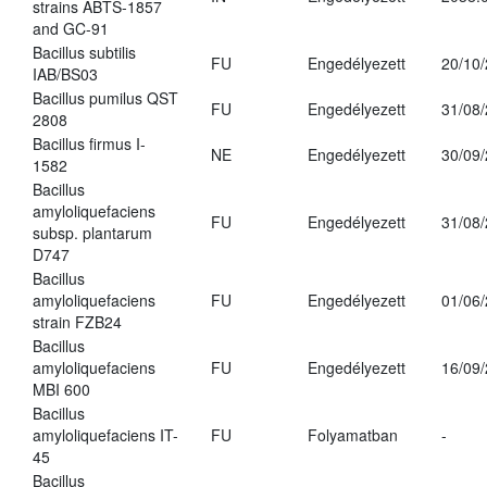
strains ABTS-1857
and GC-91
Bacillus subtilis
FU
Engedélyezett
20/10
IAB/BS03
Bacillus pumilus QST
FU
Engedélyezett
31/08
2808
Bacillus firmus I-
NE
Engedélyezett
30/09
1582
Bacillus
amyloliquefaciens
FU
Engedélyezett
31/08
subsp. plantarum
D747
Bacillus
amyloliquefaciens
FU
Engedélyezett
01/06
strain FZB24
Bacillus
amyloliquefaciens
FU
Engedélyezett
16/09
MBI 600
Bacillus
amyloliquefaciens IT-
FU
Folyamatban
-
45
Bacillus