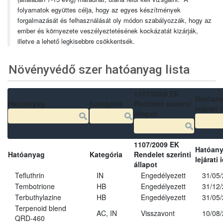
folyamatok együttes célja, hogy az egyes készítmények
forgalmazását és felhasználását oly módon szabályozzák, hogy az
ember és környezete veszélyeztetésének kockázatát kizárják,
illetve a lehető legkisebbre csökkentsék.
Növényvédő szer hatóanyag lista
1107/2009 EK
Hatóan
Hatóanyag
Kategória
Rendelet szerinti
lejárati 
állapot
1107/2009 EK
Hatóan
Hatóanyag
Kategória
Rendelet szerinti
lejárati 
állapot
Tefluthrin
IN
Engedélyezett
31/05
Tembotrione
HB
Engedélyezett
31/12
Terbuthylazine
HB
Engedélyezett
31/05
Terpenoid blend
AC, IN
Visszavont
10/08
QRD-460