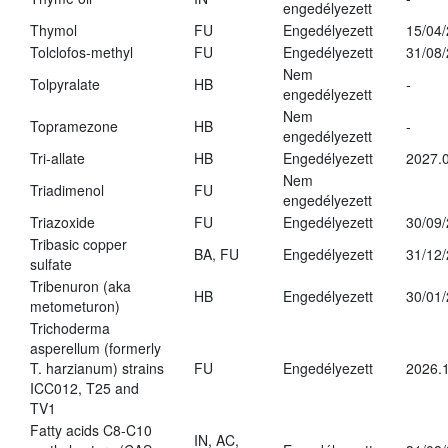
engedélyezett
Thymol
FU
Engedélyezett
15/04
Tolclofos-methyl
FU
Engedélyezett
31/08
Nem
Tolpyralate
HB
-
engedélyezett
Nem
Topramezone
HB
-
engedélyezett
Tri-allate
HB
Engedélyezett
2027.0
Nem
Triadimenol
FU
engedélyezett
Triazoxide
FU
Engedélyezett
30/09
Tribasic copper
BA, FU
Engedélyezett
31/12
sulfate
Tribenuron (aka
HB
Engedélyezett
30/01
metometuron)
Trichoderma
asperellum (formerly
T. harzianum) strains
FU
Engedélyezett
2026.
ICC012, T25 and
TV1
Fatty acids C8-C10
IN, AC,