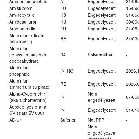
Ammonium acetate
AT
Engedélyezett
31/08
Amisulbrom
FU
Engedélyezett
15/09
Aminopyralid
HB
Engedélyezett
31/05
Amidosulfuron
HB
Engedélyezett
30/09
Ametoctradin
FU
Engedélyezett
31/05
Aluminium silicate
RE
Engedélyezett
31/03
(aka kaolin)
Aluminium
potassium sulphate
BA
Folyamatban
-
dodecahydrate
Aluminium
IN, RO
Engedélyezett
2026.1
phosphide
Aluminium
RE
Engedélyezett
2026.0
ammonium sulphate
Alpha-Cypermethrin
Nem
IN
07/06
(aka alphamethrin)
engedélyezett
Adoxophyes orana
IN
Engedélyezett
31/01
GV strain BV-0001
AD-67
Safener
Not PPP
-
Nem
engedélyezett,