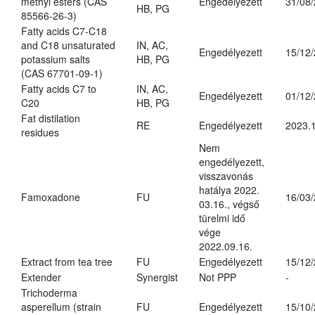
methyl esters (CAS
Engedélyezett
31/08
HB, PG
85566-26-3)
Fatty acids C7-C18
and C18 unsaturated
IN, AC,
Engedélyezett
15/12
potassium salts
HB, PG
(CAS 67701-09-1)
Fatty acids C7 to
IN, AC,
Engedélyezett
01/12
C20
HB, PG
Fat distilation
RE
Engedélyezett
2023.1
residues
Nem
engedélyezett,
visszavonás
hatálya 2022.
Famoxadone
FU
16/03
03.16., végső
türelmi idő
vége
2022.09.16.
Extract from tea tree
FU
Engedélyezett
15/12
Extender
Synergist
Not PPP
-
Trichoderma
asperellum (strain
FU
Engedélyezett
15/10