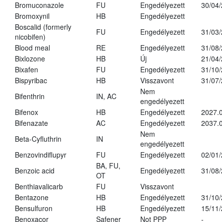
Bromuconazole
FU
Engedélyezett
30/04
Bromoxynil
HB
Engedélyezett
Boscalid (formerly
FU
Engedélyezett
31/03
nicobifen)
Blood meal
RE
Engedélyezett
31/08
Bixlozone
HB
Új
21/04
Bixafen
FU
Engedélyezett
31/10
Bispyribac
HB
Visszavont
31/07
Nem
Bifenthrin
IN, AC
engedélyezett
Bifenox
HB
Engedélyezett
2027.0
Bifenazate
AC
Engedélyezett
2037.
Nem
Beta-Cyfluthrin
IN
engedélyezett
Benzovindiflupyr
FU
Engedélyezett
02/01
BA, FU,
Benzoic acid
Engedélyezett
31/08
OT
Benthiavalicarb
FU
Visszavont
Bentazone
HB
Engedélyezett
31/10
Bensulfuron
HB
Engedélyezett
15/11
Benoxacor
Safener
Not PPP
-