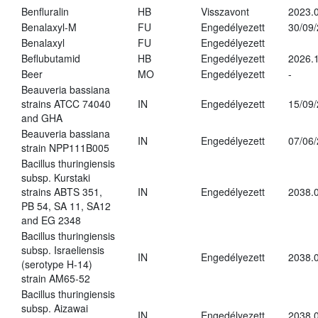
Benfluralin
HB
Visszavont
2023.
Benalaxyl-M
FU
Engedélyezett
30/09
Benalaxyl
FU
Engedélyezett
Beflubutamid
HB
Engedélyezett
2026.
Beer
MO
Engedélyezett
-
Beauveria bassiana
strains ATCC 74040
IN
Engedélyezett
15/09
and GHA
Beauveria bassiana
IN
Engedélyezett
07/06
strain NPP111B005
Bacillus thuringiensis
subsp. Kurstaki
strains ABTS 351,
IN
Engedélyezett
2038.
PB 54, SA 11, SA12
and EG 2348
Bacillus thuringiensis
subsp. Israeliensis
IN
Engedélyezett
2038.
(serotype H-14)
strain AM65-52
Bacillus thuringiensis
subsp. Aizawai
IN
Engedélyezett
2038.