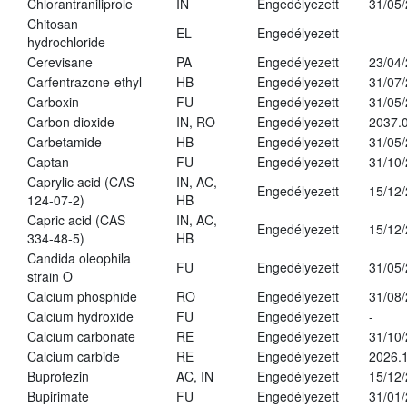
Chlorantraniliprole
IN
Engedélyezett
31/05
Chitosan
EL
Engedélyezett
-
hydrochloride
Cerevisane
PA
Engedélyezett
23/04
Carfentrazone-ethyl
HB
Engedélyezett
31/07
Carboxin
FU
Engedélyezett
31/05
Carbon dioxide
IN, RO
Engedélyezett
2037.
Carbetamide
HB
Engedélyezett
31/05
Captan
FU
Engedélyezett
31/10
Caprylic acid (CAS
IN, AC,
Engedélyezett
15/12
124-07-2)
HB
Capric acid (CAS
IN, AC,
Engedélyezett
15/12
334-48-5)
HB
Candida oleophila
FU
Engedélyezett
31/05
strain O
Calcium phosphide
RO
Engedélyezett
31/08
Calcium hydroxide
FU
Engedélyezett
-
Calcium carbonate
RE
Engedélyezett
31/10
Calcium carbide
RE
Engedélyezett
2026.1
Buprofezin
AC, IN
Engedélyezett
15/12
Bupirimate
FU
Engedélyezett
31/01