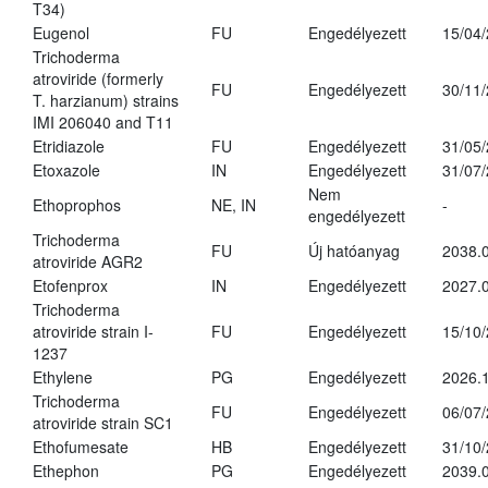
T34)
Eugenol
FU
Engedélyezett
15/04
Trichoderma
atroviride (formerly
FU
Engedélyezett
30/11
T. harzianum) strains
IMI 206040 and T11
Etridiazole
FU
Engedélyezett
31/05
Etoxazole
IN
Engedélyezett
31/07
Nem
Ethoprophos
NE, IN
-
engedélyezett
Trichoderma
FU
Új hatóanyag
2038.
atroviride AGR2
Etofenprox
IN
Engedélyezett
2027.0
Trichoderma
atroviride strain I-
FU
Engedélyezett
15/10
1237
Ethylene
PG
Engedélyezett
2026.1
Trichoderma
FU
Engedélyezett
06/07
atroviride strain SC1
Ethofumesate
HB
Engedélyezett
31/10
Ethephon
PG
Engedélyezett
2039.0