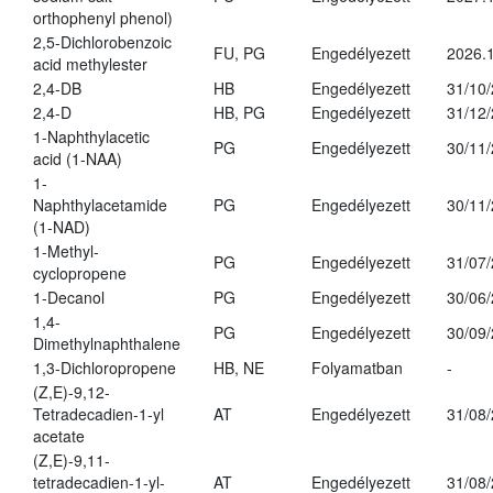
orthophenyl phenol)
2,5-Dichlorobenzoic
FU, PG
Engedélyezett
2026.
acid methylester
2,4-DB
HB
Engedélyezett
31/10
2,4-D
HB, PG
Engedélyezett
31/12
1-Naphthylacetic
PG
Engedélyezett
30/11
acid (1-NAA)
1-
Naphthylacetamide
PG
Engedélyezett
30/11
(1-NAD)
1-Methyl-
PG
Engedélyezett
31/07
cyclopropene
1-Decanol
PG
Engedélyezett
30/06
1,4-
PG
Engedélyezett
30/09
Dimethylnaphthalene
1,3-Dichloropropene
HB, NE
Folyamatban
-
(Z,E)-9,12-
Tetradecadien-1-yl
AT
Engedélyezett
31/08
acetate
(Z,E)-9,11-
tetradecadien-1-yl-
AT
Engedélyezett
31/08