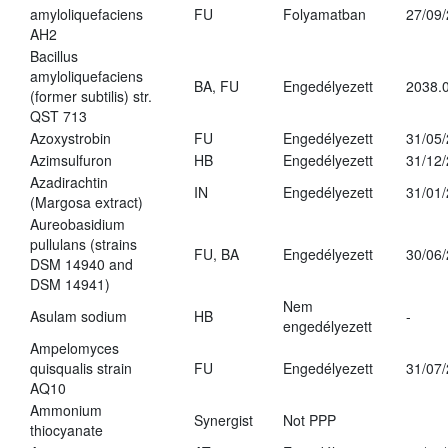
amyloliquefaciens
FU
Folyamatban
27/09
AH2
Bacillus
amyloliquefaciens
BA, FU
Engedélyezett
2038.
(former subtilis) str.
QST 713
Azoxystrobin
FU
Engedélyezett
31/05
Azimsulfuron
HB
Engedélyezett
31/12
Azadirachtin
IN
Engedélyezett
31/01
(Margosa extract)
Aureobasidium
pullulans (strains
FU, BA
Engedélyezett
30/06
DSM 14940 and
DSM 14941)
Nem
Asulam sodium
HB
-
engedélyezett
Ampelomyces
quisqualis strain
FU
Engedélyezett
31/07
AQ10
Ammonium
Synergist
Not PPP
thiocyanate