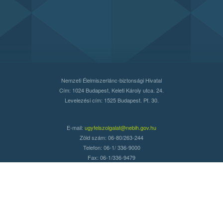
Nemzeti Élelmiszerlánc-biztonsági Hivatal
Cím: 1024 Budapest, Keleti Károly utca. 24.
Levelezési cím: 1525 Budapest. Pf. 30.
E-mail:
ugyfelszolgalat@nebih.gov.hu
Zöld szám: 06-80/263-244
Telefon: 06-1/ 336-9000
Fax: 06-1/336-9479