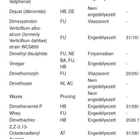
Valiphenal)
Nem
Diquat (dibromide)
HB, DE
-
engedélyezett
Dimoxystrobin
FU
Visszavont
-
Verticillium albo-
atrum (formerly
FU
Engedélyezett
31/10
Verticillium dahliae)
strain WCS850
Dimethyl disulphide
FU, NE
Folyamatban
-
BA, FU,
Vinegar
Engedélyezett
-
HB
Dimethomorph
FU
Visszavont
20/05
Nem
Dimethoate
IN, AC
-
engedélyezett
Nem
Waxes
Pruning
-
engedélyezett
Dimethenamid-P
HB
Engedélyezett
31/08
Whey
FU
Engedélyezett
-
Dimethachlor
HB
Engedélyezett
2026.1
Z,Z-3,13-
Octadecadienyl
AT
Engedélyezett
31/08