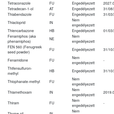
Tetraconazole
FU
Engedélyezett
2027.0
Tetradecan-1-ol
AT
Engedélyezett
31/08
Thiabendazole
FU
Engedélyezett
31/03
Nem
Thiacloprid
IN
engedélyezett
Thiencarbazone
HB
Engedélyezett
01/03
Fenamiphos (aka
Nem
NE
phenamiphos)
engedélyezett
FEN 560 (Fenugreek
FU
Engedélyezett
31/10
seed powder)
Nem
Fenamidone
FU
-
engedélyezett
Thifensulfuron-
HB
Engedélyezett
31/10
methyl
Nem
Thiophanate-methyl
FU
engedélyezett
Nem
Thiamethoxam
IN
2019.0
engedélyezett
Nem
Thiram
FU
-
engedélyezett
Nem
Thyme oil
IN
-