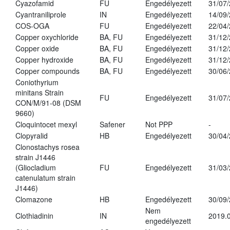
Cyazofamid
FU
Engedélyezett
31/07
Cyantraniliprole
IN
Engedélyezett
14/09
COS-OGA
FU
Engedélyezett
22/04
Copper oxychloride
BA, FU
Engedélyezett
31/12
Copper oxide
BA, FU
Engedélyezett
31/12
Copper hydroxide
BA, FU
Engedélyezett
31/12
Copper compounds
BA, FU
Engedélyezett
30/06
Coniothyrium
minitans Strain
FU
Engedélyezett
31/07
CON/M/91-08 (DSM
9660)
Cloquintocet mexyl
Safener
Not PPP
-
Clopyralid
HB
Engedélyezett
30/04
Clonostachys rosea
strain J1446
(Gliocladium
FU
Engedélyezett
31/03
catenulatum strain
J1446)
Clomazone
HB
Engedélyezett
30/09
Nem
Clothiadinin
IN
2019.0
engedélyezett