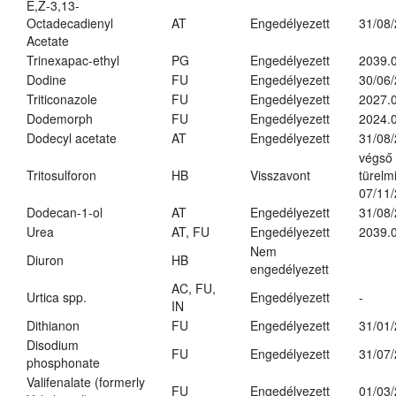
E,Z-3,13-
Octadecadienyl
AT
Engedélyezett
31/08
Acetate
Trinexapac-ethyl
PG
Engedélyezett
2039.
Dodine
FU
Engedélyezett
30/06
Triticonazole
FU
Engedélyezett
2027.
Dodemorph
FU
Engedélyezett
2024.0
Dodecyl acetate
AT
Engedélyezett
31/08
végső
Tritosulforon
HB
Visszavont
türelmi
07/11
Dodecan-1-ol
AT
Engedélyezett
31/08
Urea
AT, FU
Engedélyezett
2039.0
Nem
Diuron
HB
engedélyezett
AC, FU,
Urtica spp.
Engedélyezett
-
IN
Dithianon
FU
Engedélyezett
31/01
Disodium
FU
Engedélyezett
31/07
phosphonate
Valifenalate (formerly
FU
Engedélyezett
01/03