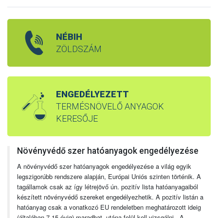
NÉBIH
ZÖLDSZÁM
ENGEDÉLYEZETT
TERMÉSNÖVELŐ ANYAGOK
KERESŐJE
Növényvédő szer hatóanyagok engedélyezése
A növényvédő szer hatóanyagok engedélyezése a világ egyik
legszigorúbb rendszere alapján, Európai Uniós szinten történik. A
tagállamok csak az így létrejövő ún. pozitív lista hatóanyagaiból
készített növényvédő szereket engedélyezhetik. A pozitív listán a
hatóanyag csak a vonatkozó EU rendeletben meghatározott ideig
(általában 7-15 évig) maradhat, utána felül kell vizsgálni. A