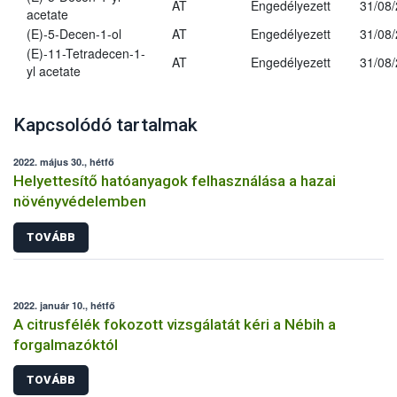
AT
Engedélyezett
31/08
acetate
(E)-5-Decen-1-ol
AT
Engedélyezett
31/08
(E)-11-Tetradecen-1-
AT
Engedélyezett
31/08
yl acetate
Kapcsolódó tartalmak
2022. május 30., hétfő
Helyettesítő hatóanyagok felhasználása a hazai
növényvédelemben
TOVÁBB
2022. január 10., hétfő
A citrusfélék fokozott vizsgálatát kéri a Nébih a
forgalmazóktól
TOVÁBB