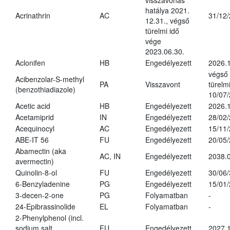
visszavonás
hatálya 2021.
Acrinathrin
AC
31/12
12.31., végső
türelmi idő
vége
2023.06.30.
Aclonifen
HB
Engedélyezett
2026.
végső
Acibenzolar-S-methyl
PA
Visszavont
türelmi
(benzothiadiazole)
10/07
Acetic acid
HB
Engedélyezett
2026.1
Acetamiprid
IN
Engedélyezett
28/02
Acequinocyl
AC
Engedélyezett
15/11
ABE-IT 56
FU
Engedélyezett
20/05
Abamectin (aka
AC, IN
Engedélyezett
2038.
avermectin)
Quinolin-8-ol
FU
Engedélyezett
30/06
6-Benzyladenine
PG
Engedélyezett
15/01
3-decen-2-one
PG
Folyamatban
-
24-Epibrassinolide
EL
Folyamatban
-
2-Phenylphenol (incl.
sodium salt
FU
Engedélyezett
2027.1