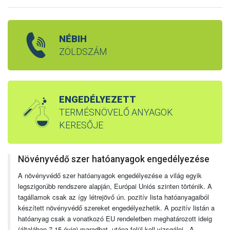
NÉBIH
ZÖLDSZÁM
ENGEDÉLYEZETT
TERMÉSNÖVELŐ ANYAGOK
KERESŐJE
Növényvédő szer hatóanyagok engedélyezése
A növényvédő szer hatóanyagok engedélyezése a világ egyik
legszigorúbb rendszere alapján, Európai Uniós szinten történik. A
tagállamok csak az így létrejövő ún. pozitív lista hatóanyagaiból
készített növényvédő szereket engedélyezhetik. A pozitív listán a
hatóanyag csak a vonatkozó EU rendeletben meghatározott ideig
(általában 7-15 évig) maradhat, utána felül kell vizsgálni. A