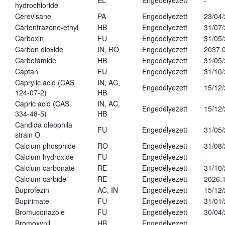
EL
Engedélyezett
-
hydrochloride
Cerevisane
PA
Engedélyezett
23/04
Carfentrazone-ethyl
HB
Engedélyezett
31/07
Carboxin
FU
Engedélyezett
31/05
Carbon dioxide
IN, RO
Engedélyezett
2037.
Carbetamide
HB
Engedélyezett
31/05
Captan
FU
Engedélyezett
31/10
Caprylic acid (CAS
IN, AC,
Engedélyezett
15/12
124-07-2)
HB
Capric acid (CAS
IN, AC,
Engedélyezett
15/12
334-48-5)
HB
Candida oleophila
FU
Engedélyezett
31/05
strain O
Calcium phosphide
RO
Engedélyezett
31/08
Calcium hydroxide
FU
Engedélyezett
-
Calcium carbonate
RE
Engedélyezett
31/10
Calcium carbide
RE
Engedélyezett
2026.1
Buprofezin
AC, IN
Engedélyezett
15/12
Bupirimate
FU
Engedélyezett
31/01
Bromuconazole
FU
Engedélyezett
30/04
Bromoxynil
HB
Engedélyezett