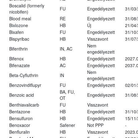
Boscalid (formerly
FU
Engedélyezett
31/03
nicobifen)
Blood meal
RE
Engedélyezett
31/08
Bixlozone
HB
Új
21/04
Bixafen
FU
Engedélyezett
31/10
Bispyribac
HB
Visszavont
31/07
Nem
Bifenthrin
IN, AC
engedélyezett
Bifenox
HB
Engedélyezett
2027.0
Bifenazate
AC
Engedélyezett
2037.
Nem
Beta-Cyfluthrin
IN
engedélyezett
Benzovindiflupyr
FU
Engedélyezett
02/01
BA, FU,
Benzoic acid
Engedélyezett
31/08
OT
Benthiavalicarb
FU
Visszavont
Bentazone
HB
Engedélyezett
31/10
Bensulfuron
HB
Engedélyezett
15/11
Benoxacor
Safener
Not PPP
-
Benfluralin
HB
Visszavont
2023.