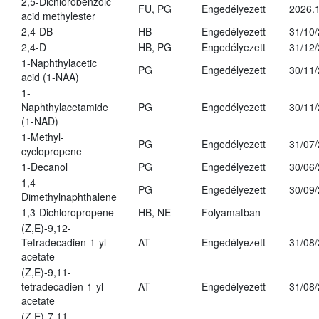
2,5-Dichlorobenzoic
FU, PG
Engedélyezett
2026.
acid methylester
2,4-DB
HB
Engedélyezett
31/10
2,4-D
HB, PG
Engedélyezett
31/12
1-Naphthylacetic
PG
Engedélyezett
30/11
acid (1-NAA)
1-
Naphthylacetamide
PG
Engedélyezett
30/11
(1-NAD)
1-Methyl-
PG
Engedélyezett
31/07
cyclopropene
1-Decanol
PG
Engedélyezett
30/06
1,4-
PG
Engedélyezett
30/09
Dimethylnaphthalene
1,3-Dichloropropene
HB, NE
Folyamatban
-
(Z,E)-9,12-
Tetradecadien-1-yl
AT
Engedélyezett
31/08
acetate
(Z,E)-9,11-
tetradecadien-1-yl-
AT
Engedélyezett
31/08
acetate
(Z,E)-7,11-