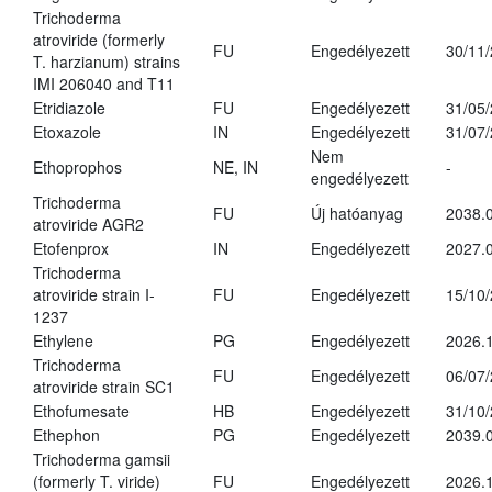
Trichoderma
atroviride (formerly
FU
Engedélyezett
30/11
T. harzianum) strains
IMI 206040 and T11
Etridiazole
FU
Engedélyezett
31/05
Etoxazole
IN
Engedélyezett
31/07
Nem
Ethoprophos
NE, IN
-
engedélyezett
Trichoderma
FU
Új hatóanyag
2038.
atroviride AGR2
Etofenprox
IN
Engedélyezett
2027.0
Trichoderma
atroviride strain I-
FU
Engedélyezett
15/10
1237
Ethylene
PG
Engedélyezett
2026.1
Trichoderma
FU
Engedélyezett
06/07
atroviride strain SC1
Ethofumesate
HB
Engedélyezett
31/10
Ethephon
PG
Engedélyezett
2039.0
Trichoderma gamsii
(formerly T. viride)
FU
Engedélyezett
2026.