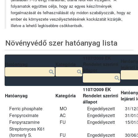
folyamatok együttes célja, hogy az egyes készítmények
forgalmazását és felhasználását oly módon szabályozzák, hogy az
ember és környezete veszélyeztetésének kockázatát kizárják,
illetve a lehető legkisebbre csökkentsék.
Növényvédő szer hatóanyag lista
1107/2009 EK
Hatóan
Hatóanyag
Kategória
Rendelet szerinti
lejárati 
állapot
1107/2009 EK
Hatóan
Hatóanyag
Kategória
Rendelet szerinti
lejárati 
állapot
Ferric phosphate
MO
Engedélyezett
31/12
Fenpyroximate
AC
Engedélyezett
31/01
Fenpyrazamine
FU
Engedélyezett
15/01
Streptomyces K61
(formerly S.
FU
Engedélyezett
30/06