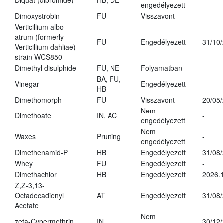
Diquat (dibromide)
HB, DE
-
engedélyezett
Dimoxystrobin
FU
Visszavont
-
Verticillium albo-
atrum (formerly
FU
Engedélyezett
31/10
Verticillium dahliae)
strain WCS850
Dimethyl disulphide
FU, NE
Folyamatban
-
BA, FU,
Vinegar
Engedélyezett
-
HB
Dimethomorph
FU
Visszavont
20/05
Nem
Dimethoate
IN, AC
-
engedélyezett
Nem
Waxes
Pruning
-
engedélyezett
Dimethenamid-P
HB
Engedélyezett
31/08
Whey
FU
Engedélyezett
-
Dimethachlor
HB
Engedélyezett
2026.1
Z,Z-3,13-
Octadecadienyl
AT
Engedélyezett
31/08
Acetate
Nem
zeta-Cypermethrin
IN
30/12