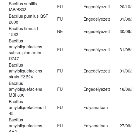
Bacillus subtilis
FU
Engedélyezett
20/10
IAB/BS03
Bacillus pumilus QST
FU
Engedélyezett
31/08
2808
Bacillus firmus I-
NE
Engedélyezett
30/09
1582
Bacillus
amyloliquefaciens
FU
Engedélyezett
31/08
subsp. plantarum
D747
Bacillus
amyloliquefaciens
FU
Engedélyezett
01/06
strain FZB24
Bacillus
amyloliquefaciens
FU
Engedélyezett
16/09
MBI 600
Bacillus
amyloliquefaciens IT-
FU
Folyamatban
-
45
Bacillus
amyloliquefaciens
FU
Folyamatban
27/09
AH2