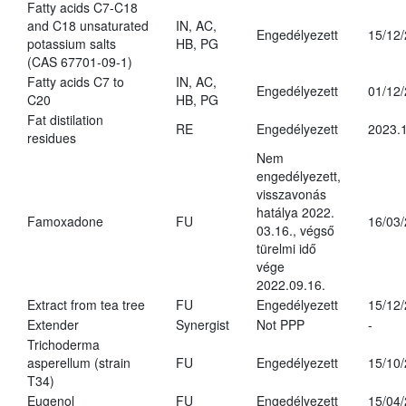
Fatty acids C7-C18
and C18 unsaturated
IN, AC,
Engedélyezett
15/12
potassium salts
HB, PG
(CAS 67701-09-1)
Fatty acids C7 to
IN, AC,
Engedélyezett
01/12
C20
HB, PG
Fat distilation
RE
Engedélyezett
2023.1
residues
Nem
engedélyezett,
visszavonás
hatálya 2022.
Famoxadone
FU
16/03
03.16., végső
türelmi idő
vége
2022.09.16.
Extract from tea tree
FU
Engedélyezett
15/12
Extender
Synergist
Not PPP
-
Trichoderma
asperellum (strain
FU
Engedélyezett
15/10
T34)
Eugenol
FU
Engedélyezett
15/04