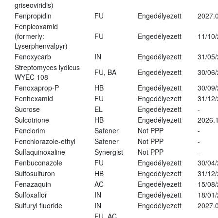
griseoviridis)
Fenpropidin
FU
Engedélyezett
2027.0
Fenpicoxamid
(formerly:
FU
Engedélyezett
11/10
Lyserphenvalpyr)
Fenoxycarb
IN
Engedélyezett
31/05
Streptomyces lydicus
FU, BA
Engedélyezett
30/06
WYEC 108
Fenoxaprop-P
HB
Engedélyezett
30/09
Fenhexamid
FU
Engedélyezett
31/12
Sucrose
EL
Engedélyezett
-
Sulcotrione
HB
Engedélyezett
2026.
Fenclorim
Safener
Not PPP
-
Fenchlorazole-ethyl
Safener
Not PPP
-
Sulfaquinoxaline
Synergist
Not PPP
-
Fenbuconazole
FU
Engedélyezett
30/04
Sulfosulfuron
HB
Engedélyezett
31/12
Fenazaquin
AC
Engedélyezett
15/08
Sulfoxaflor
IN
Engedélyezett
18/01
Sulfuryl fluoride
IN
Engedélyezett
2027.0
FU, AC,