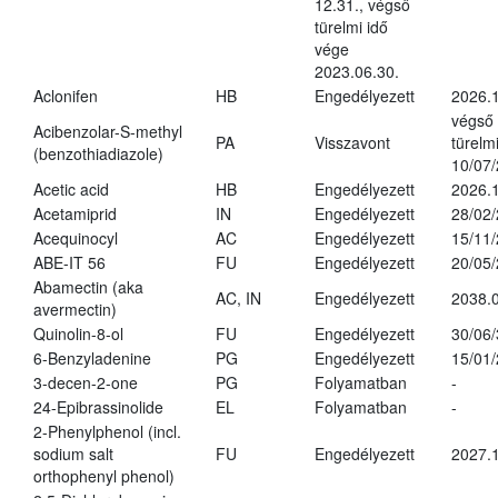
12.31., végső
türelmi idő
vége
2023.06.30.
Aclonifen
HB
Engedélyezett
2026.
végső
Acibenzolar-S-methyl
PA
Visszavont
türelmi
(benzothiadiazole)
10/07
Acetic acid
HB
Engedélyezett
2026.1
Acetamiprid
IN
Engedélyezett
28/02
Acequinocyl
AC
Engedélyezett
15/11
ABE-IT 56
FU
Engedélyezett
20/05
Abamectin (aka
AC, IN
Engedélyezett
2038.
avermectin)
Quinolin-8-ol
FU
Engedélyezett
30/06
6-Benzyladenine
PG
Engedélyezett
15/01
3-decen-2-one
PG
Folyamatban
-
24-Epibrassinolide
EL
Folyamatban
-
2-Phenylphenol (incl.
sodium salt
FU
Engedélyezett
2027.1
orthophenyl phenol)