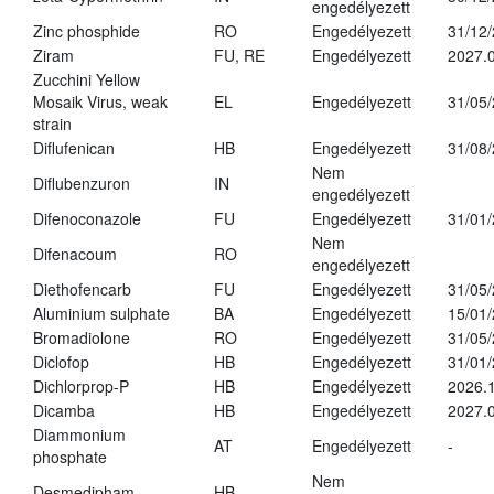
engedélyezett
Zinc phosphide
RO
Engedélyezett
31/12
Ziram
FU, RE
Engedélyezett
2027.
Zucchini Yellow
Mosaik Virus, weak
EL
Engedélyezett
31/05
strain
Diflufenican
HB
Engedélyezett
31/08
Nem
Diflubenzuron
IN
engedélyezett
Difenoconazole
FU
Engedélyezett
31/01
Nem
Difenacoum
RO
engedélyezett
Diethofencarb
FU
Engedélyezett
31/05
Aluminium sulphate
BA
Engedélyezett
15/01
Bromadiolone
RO
Engedélyezett
31/05
Diclofop
HB
Engedélyezett
31/01
Dichlorprop-P
HB
Engedélyezett
2026.
Dicamba
HB
Engedélyezett
2027.0
Diammonium
AT
Engedélyezett
-
phosphate
Nem
Desmedipham
HB
-