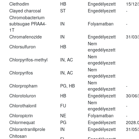
Clethodim
HB
Engedélyezett
15/12
Clayed charcoal
ST
Engedélyezett
-
Chromobacterium
subtsugae PRAA4-
IN
Folyamatban
-
1T
Chromafenozide
IN
Engedélyezett
31/03
Nem
Chlorsulfuron
HB
engedélyezett
Nem
Chlorpyrifos-methyl
IN, AC
engedélyezett
Nem
Chlorpyrifos
IN, AC
engedélyezett
Nem
Chlorpropham
PG, HB
-
engedélyezett
Chlorotoluron
HB
Engedélyezett
30/06
Nem
Chlorothalonil
FU
-
engedélyezett
Chloropicrin
NE
Folyamatban
-
Chlormequat
PG
Engedélyezett
2028.0
Chlorantraniliprole
IN
Engedélyezett
31/05
Chitosan