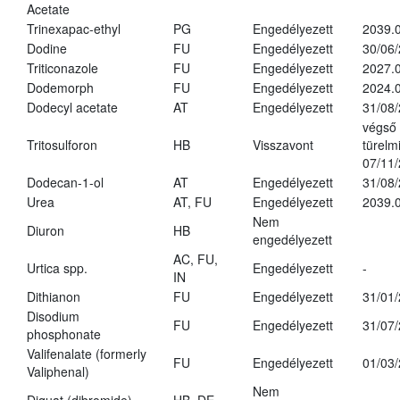
Acetate
Trinexapac-ethyl
PG
Engedélyezett
2039.
Dodine
FU
Engedélyezett
30/06
Triticonazole
FU
Engedélyezett
2027.
Dodemorph
FU
Engedélyezett
2024.0
Dodecyl acetate
AT
Engedélyezett
31/08
végső
Tritosulforon
HB
Visszavont
türelmi
07/11
Dodecan-1-ol
AT
Engedélyezett
31/08
Urea
AT, FU
Engedélyezett
2039.0
Nem
Diuron
HB
engedélyezett
AC, FU,
Urtica spp.
Engedélyezett
-
IN
Dithianon
FU
Engedélyezett
31/01
Disodium
FU
Engedélyezett
31/07
phosphonate
Valifenalate (formerly
FU
Engedélyezett
01/03
Valiphenal)
Nem