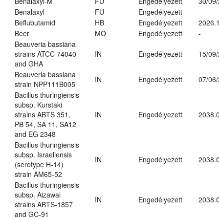
Benalaxyl-M
FU
Engedélyezett
30/09
Benalaxyl
FU
Engedélyezett
Beflubutamid
HB
Engedélyezett
2026.
Beer
MO
Engedélyezett
-
Beauveria bassiana
strains ATCC 74040
IN
Engedélyezett
15/09
and GHA
Beauveria bassiana
IN
Engedélyezett
07/06
strain NPP111B005
Bacillus thuringiensis
subsp. Kurstaki
strains ABTS 351,
IN
Engedélyezett
2038.
PB 54, SA 11, SA12
and EG 2348
Bacillus thuringiensis
subsp. Israeliensis
IN
Engedélyezett
2038.
(serotype H-14)
strain AM65-52
Bacillus thuringiensis
subsp. Aizawai
IN
Engedélyezett
2038.
strains ABTS-1857
and GC-91