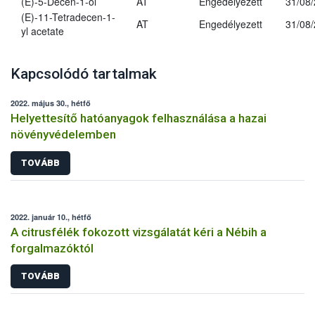
(E)-5-Decen-1-ol
AT
Engedélyezett
31/08
(E)-11-Tetradecen-1-
AT
Engedélyezett
31/08
yl acetate
Kapcsolódó tartalmak
2022. május 30., hétfő
Helyettesítő hatóanyagok felhasználása a hazai
növényvédelemben
TOVÁBB
2022. január 10., hétfő
A citrusfélék fokozott vizsgálatát kéri a Nébih a
forgalmazóktól
TOVÁBB