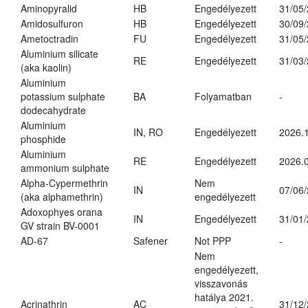
Aminopyralid
HB
Engedélyezett
31/05
Amidosulfuron
HB
Engedélyezett
30/09
Ametoctradin
FU
Engedélyezett
31/05
Aluminium silicate
RE
Engedélyezett
31/03
(aka kaolin)
Aluminium
potassium sulphate
BA
Folyamatban
-
dodecahydrate
Aluminium
IN, RO
Engedélyezett
2026.1
phosphide
Aluminium
RE
Engedélyezett
2026.0
ammonium sulphate
Alpha-Cypermethrin
Nem
IN
07/06
(aka alphamethrin)
engedélyezett
Adoxophyes orana
IN
Engedélyezett
31/01
GV strain BV-0001
AD-67
Safener
Not PPP
-
Nem
engedélyezett,
visszavonás
hatálya 2021.
Acrinathrin
AC
31/12