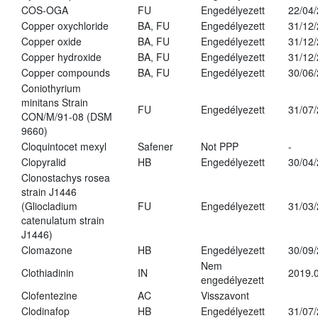
COS-OGA
FU
Engedélyezett
22/04
Copper oxychloride
BA, FU
Engedélyezett
31/12
Copper oxide
BA, FU
Engedélyezett
31/12
Copper hydroxide
BA, FU
Engedélyezett
31/12
Copper compounds
BA, FU
Engedélyezett
30/06
Coniothyrium
minitans Strain
FU
Engedélyezett
31/07
CON/M/91-08 (DSM
9660)
Cloquintocet mexyl
Safener
Not PPP
-
Clopyralid
HB
Engedélyezett
30/04
Clonostachys rosea
strain J1446
(Gliocladium
FU
Engedélyezett
31/03
catenulatum strain
J1446)
Clomazone
HB
Engedélyezett
30/09
Nem
Clothiadinin
IN
2019.0
engedélyezett
Clofentezine
AC
Visszavont
Clodinafop
HB
Engedélyezett
31/07