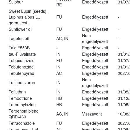
Sulphur
Engedélyezett
31/07
RE
Sweet Lupin (seeds),
Lupinus albus L.,
FU
Engedélyezett
-
germ., ext.
Sunflower oil
FU
Engedélyezett
-
Nem
Tagetes oil
AC, IN
-
engedélyezett
Talc E553B
-
Engedélyezett
-
tau-Fluvalinate
IN
Engedélyezett
31/01
Tebuconazole
FU
Engedélyezett
31/07
Tebufenozide
IN
Engedélyezett
31/01
Tebufenpyrad
AC
Engedélyezett
2027.0
Nem
Teflubenzuron
IN
engedélyezett
Tefluthrin
IN
Engedélyezett
31/05
Tembotrione
HB
Engedélyezett
31/12
Terbuthylazine
HB
Engedélyezett
31/05
Terpenoid blend
AC, IN
Visszavont
10/08
QRD-460
Tetraconazole
FU
Engedélyezett
2027.0
Tetradecan-1-ol
AT
Engedélyezett
31/08