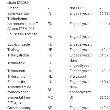
strain ICC080
Ethanol
-
Not PPP
-
Esfenvalerate
IN
Engedélyezett
30/11
Trichoderma
harzianum strains T-
FU
Engedélyezett
2026.
22 and ITEM 908
Equisetum arvense
FU
Engedélyezett
-
L.
Epoxiconazole
FU
Engedélyezett
Triclopyr
HB
Engedélyezett
31/03
Trifloxystrobin
FU
Engedélyezett
31/07
Nem
Triflumizole
FU
engedélyezett
Triflumuron
IN
Engedélyezett
31/03
Triflusulfuron
HB
Visszavont
-
Emamectin
IN
Engedélyezett
15/11
Trimethylamine
Nem
AT
hydrochloride
engedélyezett
Elemental Iron
MO
Új
26/05
E,Z-3,13-
Octadecadienyl
AT
Engedélyezett
31/08