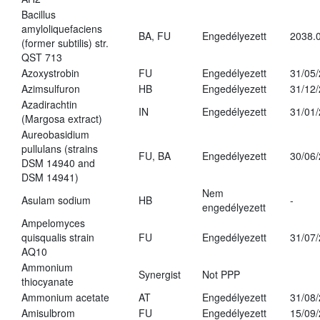
Bacillus
amyloliquefaciens
BA, FU
Engedélyezett
2038.
(former subtilis) str.
QST 713
Azoxystrobin
FU
Engedélyezett
31/05
Azimsulfuron
HB
Engedélyezett
31/12
Azadirachtin
IN
Engedélyezett
31/01
(Margosa extract)
Aureobasidium
pullulans (strains
FU, BA
Engedélyezett
30/06
DSM 14940 and
DSM 14941)
Nem
Asulam sodium
HB
-
engedélyezett
Ampelomyces
quisqualis strain
FU
Engedélyezett
31/07
AQ10
Ammonium
Synergist
Not PPP
thiocyanate
Ammonium acetate
AT
Engedélyezett
31/08
Amisulbrom
FU
Engedélyezett
15/09