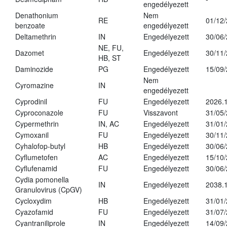
engedélyezett
Denathonium
Nem
RE
01/12
benzoate
engedélyezett
Deltamethrin
IN
Engedélyezett
30/06
NE, FU,
Dazomet
Engedélyezett
30/11
HB, ST
Daminozide
PG
Engedélyezett
15/09
Nem
Cyromazine
IN
engedélyezett
Cyprodinil
FU
Engedélyezett
2026.
Cyproconazole
FU
Visszavont
31/05
Cypermethrin
IN, AC
Engedélyezett
31/01
Cymoxanil
FU
Engedélyezett
30/11
Cyhalofop-butyl
HB
Engedélyezett
30/06
Cyflumetofen
AC
Engedélyezett
15/10
Cyflufenamid
FU
Engedélyezett
30/06
Cydia pomonella
IN
Engedélyezett
2038.
Granulovirus (CpGV)
Cycloxydim
HB
Engedélyezett
31/01
Cyazofamid
FU
Engedélyezett
31/07
Cyantraniliprole
IN
Engedélyezett
14/09