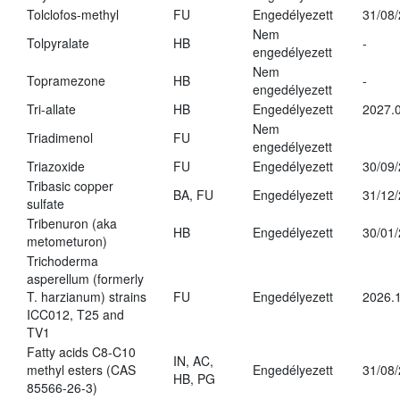
Tolclofos-methyl
FU
Engedélyezett
31/08
Nem
Tolpyralate
HB
-
engedélyezett
Nem
Topramezone
HB
-
engedélyezett
Tri-allate
HB
Engedélyezett
2027.0
Nem
Triadimenol
FU
engedélyezett
Triazoxide
FU
Engedélyezett
30/09
Tribasic copper
BA, FU
Engedélyezett
31/12
sulfate
Tribenuron (aka
HB
Engedélyezett
30/01
metometuron)
Trichoderma
asperellum (formerly
T. harzianum) strains
FU
Engedélyezett
2026.
ICC012, T25 and
TV1
Fatty acids C8-C10
IN, AC,
methyl esters (CAS
Engedélyezett
31/08
HB, PG
85566-26-3)