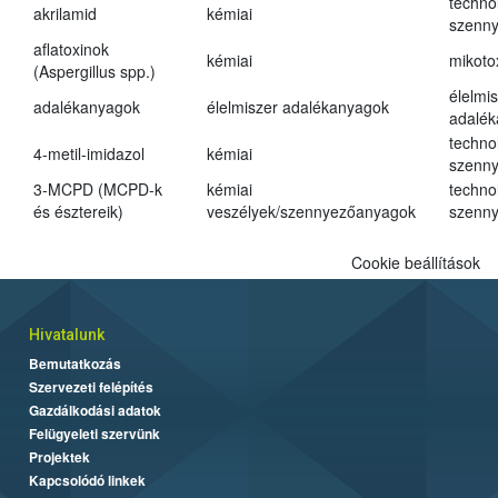
techno
akrilamid
kémiai
szenn
aflatoxinok
kémiai
mikoto
(Aspergillus spp.)
élelmi
adalékanyagok
élelmiszer adalékanyagok
adalé
techno
4-metil-imidazol
kémiai
szenn
3-MCPD (MCPD-k
kémiai
techno
és észtereik)
veszélyek/szennyezőanyagok
szenn
Cookie beállítások
Hivatalunk
Bemutatkozás
Szervezeti felépítés
Gazdálkodási adatok
Felügyeleti szervünk
Projektek
Kapcsolódó linkek