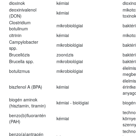
dioxinok
kémiai
dioxin
deoxinivalenol
mikoto
kémiai
(DON)
toxino
Clostridium
mikrobiológiai
baktér
botulinum
citrinin
kémiai
mikoto
Campylobacter
mikrobiológiai
baktér
spp.
Brucellózis
zoonózis
baktér
Brucella spp.
mikrobiológiai
baktér
élelmi
botulizmus
mikrobiológiai
megbe
élelmi
biszfenol A (BPA)
kémiai
érintk
anyago
biogén aminok
kémiai - biológiai
biogén
(hisztamin, tiramin)
techno
benzo(b)fluorantén
kémiai
környe
(PAH)
szenn
techno
benzo(a)antracén