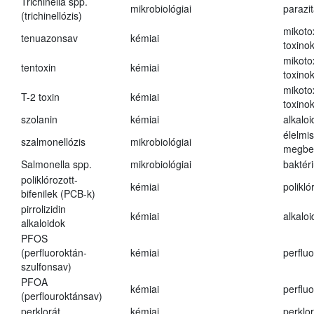
Trichinella spp.
mikrobiológiai
parazi
(trichinellózis)
mikoto
tenuazonsav
kémiai
toxino
mikoto
tentoxin
kémiai
toxino
mikoto
T-2 toxin
kémiai
toxino
szolanin
kémiai
alkaloi
élelmi
szalmonellózis
mikrobiológiai
megbe
Salmonella spp.
mikrobiológiai
baktér
poliklórozott-
kémiai
polikló
bifenilek (PCB-k)
pirrolizidin
kémiai
alkalo
alkaloidok
PFOS
(perfluoroktán-
kémiai
perfluo
szulfonsav)
PFOA
kémiai
perfluo
(perflouroktánsav)
perklorát
kémiai
perklor