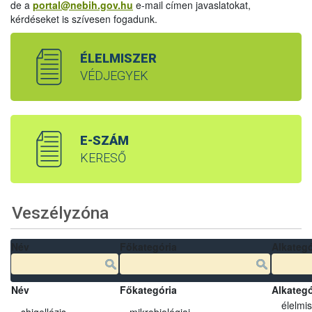
de a
portal@nebih.gov.hu
e-mail címen javaslatokat,
kérdéseket is szívesen fogadunk.
ÉLELMISZER
VÉDJEGYEK
E-SZÁM
KERESŐ
Veszélyzóna
Név
Főkategória
Alkategó
Név
Főkategória
Alkategó
élelmi