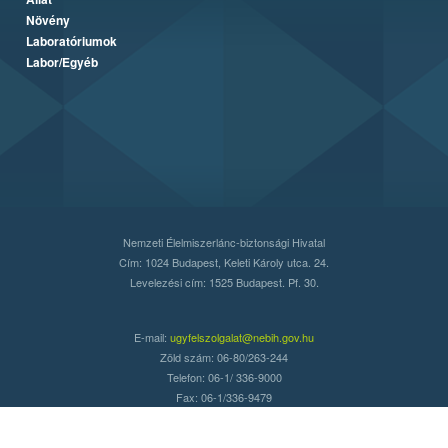
Növény
Laboratóriumok
Labor/Egyéb
Nemzeti Élelmiszerlánc-biztonsági Hivatal
Cím: 1024 Budapest, Keleti Károly utca. 24.
Levelezési cím: 1525 Budapest. Pf. 30.
E-mail:
ugyfelszolgalat@nebih.gov.hu
Zöld szám: 06-80/263-244
Telefon: 06-1/ 336-9000
Fax: 06-1/336-9479