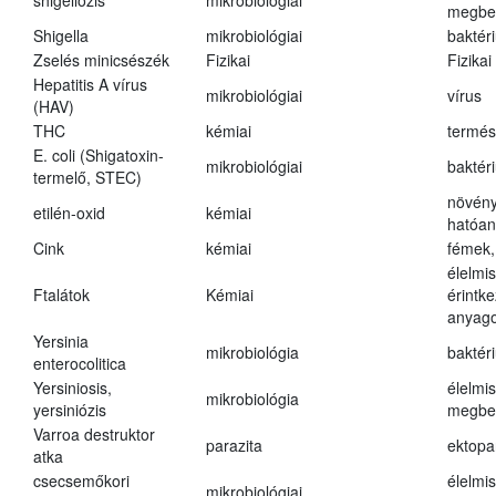
shigellózis
mikrobiológiai
megbe
Shigella
mikrobiológiai
baktér
Zselés minicsészék
Fizikai
Fizikai
Hepatitis A vírus
mikrobiológiai
vírus
(HAV)
THC
kémiai
termés
E. coli (Shigatoxin-
mikrobiológiai
baktér
termelő, STEC)
növény
etilén-oxid
kémiai
hatóa
Cink
kémiai
fémek,
élelmi
Ftalátok
Kémiai
érintk
anyago
Yersinia
mikrobiológia
baktér
enterocolitica
Yersiniosis,
élelmi
mikrobiológia
yersiniózis
megbe
Varroa destruktor
parazita
ektopa
atka
csecsemőkori
élelmi
mikrobiológiai