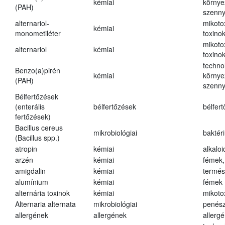
kémiai
környe
(PAH)
szenn
alternariol-
mikoto
kémiai
monometiléter
toxino
mikoto
alternariol
kémiai
toxino
techno
Benzo(a)pirén
kémiai
környe
(PAH)
szenn
Bélfertőzések
(enterális
bélfertőzések
bélfer
fertőzések)
Bacillus cereus
mikrobiológiai
baktér
(Bacillus spp.)
atropin
kémiai
alkalo
arzén
kémiai
fémek,
amigdalin
kémiai
termés
alumínium
kémiai
fémek
alternária toxinok
kémiai
mikoto
Alternaria alternata
mikrobiológiai
penés
allergének
allergének
allerg