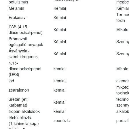
botulizmus
megbe
Melamin
Kémiai
Kémiai
Termés
Erukasav
Kémiai
toxin
DAS (4,15-
Kémiai
Mikoto
diacetoxiscirpenol)
Brómozott
Kémiai
Szenn
égésgátló anyagok
Ásványolaj-
Kémiai
Szenn
szénhidrogének
4,15-
diacetoxiscirpenol
kémiai
Mikoto
(DAS)
jód
kémiai
eleme
mikoto
zearalenon
kémiai
toxino
uretán (etil-
techno
kémiai
karbamát)
szenn
tropán alkaloidok
kémiai
alkalo
trichinellózis
zoonózis
parazit
(Trichinella spp.)