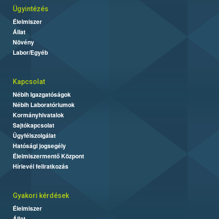
Ügyintézés
Élelmiszer
Állat
Növény
Labor/Egyéb
Kapcsolat
Nébih Igazgatóságok
Nébih Laboratóriumok
Kormányhivatalok
Sajtókapcsolat
Ügyfélszolgálat
Hatósági jogsegély
Élelmiszermentő Központ
Hírlevél feliratkozás
Gyakori kérdések
Élelmiszer
Állat