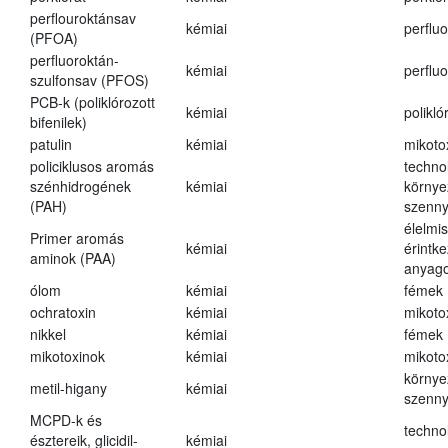
perflouroktánsav
kémiai
perfluo
(PFOA)
perfluoroktán-
kémiai
perfluo
szulfonsav (PFOS)
PCB-k (poliklórozott
kémiai
polikló
bifenilek)
patulin
kémiai
mikoto
policiklusos aromás
techno
szénhidrogének
kémiai
környe
(PAH)
szenn
élelmi
Primer aromás
kémiai
érintk
aminok (PAA)
anyago
ólom
kémiai
fémek
ochratoxin
kémiai
mikoto
nikkel
kémiai
fémek
mikotoxinok
kémiai
mikoto
környe
metil-higany
kémiai
szenn
MCPD-k és
techno
észtereik, glicidil-
kémiai