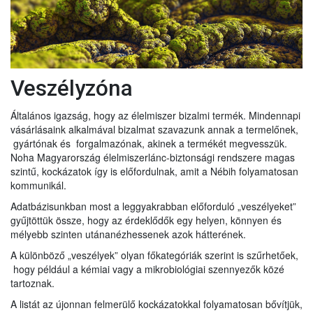
Veszélyzóna
Általános igazság, hogy az élelmiszer bizalmi termék. Mindennapi
vásárlásaink alkalmával bizalmat szavazunk annak a termelőnek,
gyártónak és forgalmazónak, akinek a termékét megvesszük.
Noha Magyarország élelmiszerlánc-biztonsági rendszere magas
szintű, kockázatok így is előfordulnak, amit a Nébih folyamatosan
kommunikál.
Adatbázisunkban most a leggyakrabban előforduló „veszélyeket”
gyűjtöttük össze, hogy az érdeklődők egy helyen, könnyen és
mélyebb szinten utánanézhessenek azok hátterének.
A különböző „veszélyek” olyan főkategóriák szerint is szűrhetőek,
hogy például a kémiai vagy a mikrobiológiai szennyezők közé
tartoznak.
A listát az újonnan felmerülő kockázatokkal folyamatosan bővítjük,