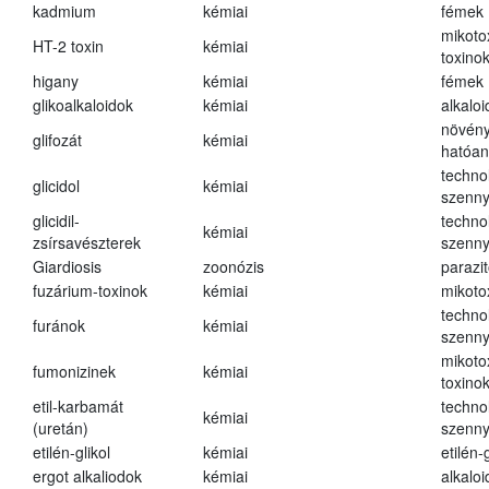
kadmium
kémiai
fémek
mikoto
HT-2 toxin
kémiai
toxino
higany
kémiai
fémek
glikoalkaloidok
kémiai
alkalo
növény
glifozát
kémiai
hatóa
techno
glicidol
kémiai
szenn
glicidil-
techno
kémiai
zsírsavészterek
szenn
Giardiosis
zoonózis
parazit
fuzárium-toxinok
kémiai
mikoto
techno
furánok
kémiai
szenn
mikoto
fumonizinek
kémiai
toxino
etil-karbamát
techno
kémiai
(uretán)
szenn
etilén-glikol
kémiai
etilén-g
ergot alkaliodok
kémiai
alkalo