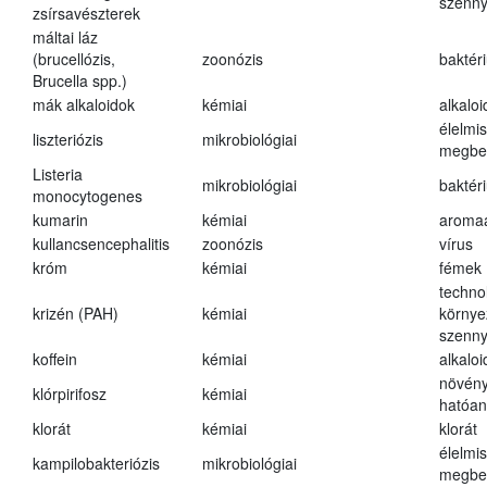
szenn
zsírsavészterek
máltai láz
(brucellózis,
zoonózis
baktér
Brucella spp.)
mák alkaloidok
kémiai
alkalo
élelmi
liszteriózis
mikrobiológiai
megbe
Listeria
mikrobiológiai
baktér
monocytogenes
kumarin
kémiai
aroma
kullancsencephalitis
zoonózis
vírus
króm
kémiai
fémek
techno
krizén (PAH)
kémiai
környe
szenn
koffein
kémiai
alkalo
növény
klórpirifosz
kémiai
hatóa
klorát
kémiai
klorát
élelmi
kampilobakteriózis
mikrobiológiai
megbe